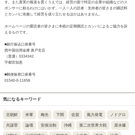
す。また真実の報道を貫くうえでは、経営の面で特定の企業や組織などのス
ポンサーに頼るわけにはいかず、一人一人の読者・支持者の皆さまの購読料
とカンパに依拠して経営を成り立たせるほかはありません。
ホームページの愛読者の皆さまに本紙の定期購読とカンパによるご協力を訴
えるものです。
■銀行振込口座番号
西中国信用金庫 唐戸支店
（普通）0334342
宇都宮知恵
■郵便振替口座番号
01540-0-11658
気になるキーワード
北朝鮮
米軍
梅光
下関
佐賀
風力発電
ノドグロ
共謀罪
論壇
安保法制
沖縄
第二次世界大戦
原水爆