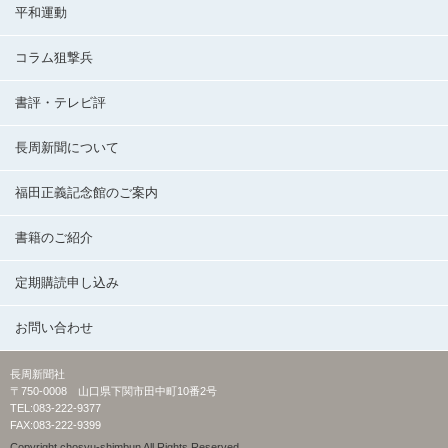
平和運動
コラム狙撃兵
書評・テレビ評
長周新聞について
福田正義記念館のご案内
書籍のご紹介
定期購読申し込み
お問い合わせ
長周新聞社
〒750-0008 山口県下関市田中町10番2号
TEL:083-222-9377
FAX:083-222-9399
Copyright chosyu-shimbun All Rights Reserved.