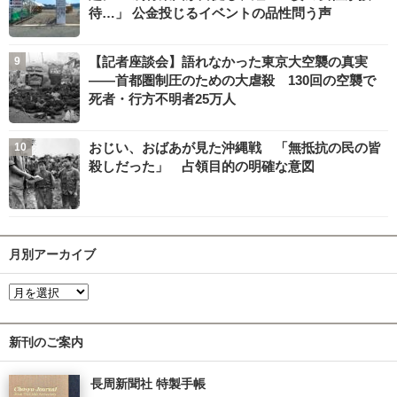
待…」 公金投じるイベントの品性問う声
【記者座談会】語れなかった東京大空襲の真実
――首都圏制圧のための大虐殺 130回の空襲で
死者・行方不明者25万人
おじい、おばあが見た沖縄戦 「無抵抗の民の皆
殺しだった」 占領目的の明確な意図
月別アーカイブ
新刊のご案内
長周新聞社 特製手帳