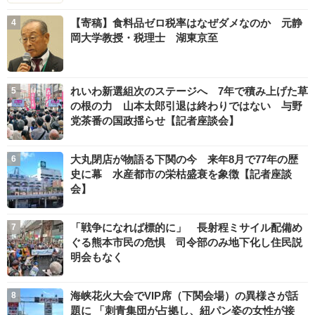
【寄稿】食料品ゼロ税率はなぜダメなのか 元静
岡大学教授・税理士 湖東京至
れいわ新選組次のステージへ 7年で積み上げた草
の根の力 山本太郎引退は終わりではない 与野
党茶番の国政揺らせ【記者座談会】
大丸閉店が物語る下関の今 来年8月で77年の歴
史に幕 水産都市の栄枯盛衰を象徴【記者座談
会】
「戦争になれば標的に」 長射程ミサイル配備め
ぐる熊本市民の危惧 司令部のみ地下化し住民説
明会もなく
海峡花火大会でVIP席（下関会場）の異様さが話
題に 「刺青集団が占拠し、紐パン姿の女性が接