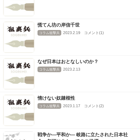
慌てん坊の岸信千世
2023.2.19 コメント(1)
コラム狙撃兵
なぜ日本はおとなしいのか？
2023.2.13
コラム狙撃兵
情けない奴隷根性
2023.1.17 コメント(2)
コラム狙撃兵
戦争か―平和か― 岐路に立たされた日本社