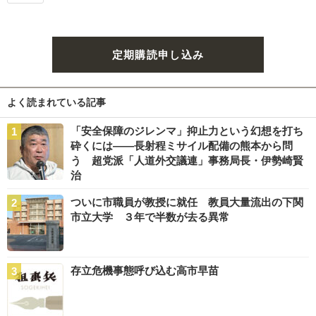
定期購読申し込み
よく読まれている記事
「安全保障のジレンマ」抑止力という幻想を打ち
砕くには――長射程ミサイル配備の熊本から問
う 超党派「人道外交議連」事務局長・伊勢崎賢
治
ついに市職員が教授に就任 教員大量流出の下関
市立大学 ３年で半数が去る異常
存立危機事態呼び込む高市早苗