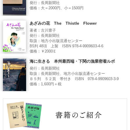
発行：長周新聞社
価格：大＝2000円、小＝1500円
あざみの花 The Thistle Flower
著者：古川豊子
発行：長周新聞社
取扱：地方小出版流通センター
B5判 48項 上製 ISBN 978-4-9909603-4-6
価格：￥2000Ｅ
海に生きる 本州最西端・下関の漁業密着ルポ
発行：長周新聞社
取扱：長周新聞社、地方小出版流通センター
Ｂ５判 ５２頁 帯付き ISBN 978-4-9909603-3-9
価格：1,600円＋税