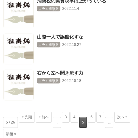
消費税の実質税率は上がっている
2022.11.4
コラム狙撃兵
山際一人で誤魔化すな
2022.10.27
コラム狙撃兵
右から左へ聞き流す力
2022.10.18
コラム狙撃兵
« 先頭
« 前へ
3
4
6
7
次へ »
5 / 26
...
5
...
最後 »