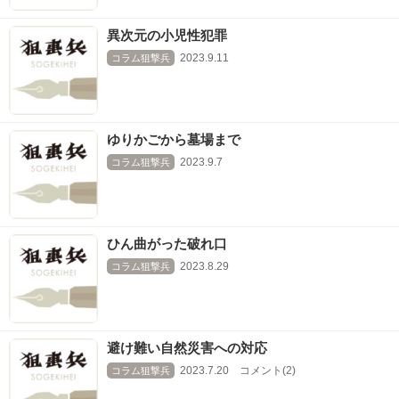
異次元の小児性犯罪
2023.9.11
コラム狙撃兵
ゆりかごから墓場まで
2023.9.7
コラム狙撃兵
ひん曲がった破れ口
2023.8.29
コラム狙撃兵
避け難い自然災害への対応
2023.7.20 コメント(2)
コラム狙撃兵