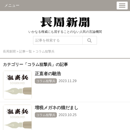
メニュー
いかなる権威にも屈することのない人民の言論機関
長周新聞
>
記事一覧
>
コラム狙撃兵
カテゴリー「コラム狙撃兵」の記事
正直者の馳浩
2023.11.29
コラム狙撃兵
増税メガネの猫だまし
2023.10.25
コラム狙撃兵