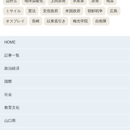
辺野古
地球温暖化
上関原発
水産業
原発
地震
ミサイル
憲法
安倍政府
米国政府
朝鮮戦争
広島
オスプレイ
長崎
以東底引き
梅光学院
自衛隊
HOME
記事一覧
政治経済
国際
社会
教育文化
山口県