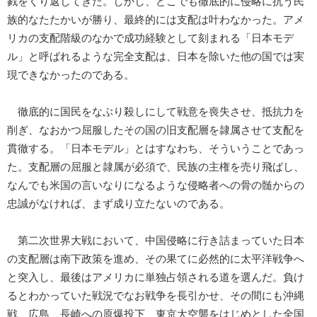
戮をくり返してきた。しかし、どこでも徹底的に侵略に抗う民
族的なたたかいが勝り、最終的には支配は叶わなかった。アメ
リカの支配階級のなかで成功経験として刻まれる「日本モデ
ル」と呼ばれるような完全支配は、日本を除いた他の国では実
現できなかったのである。
徹底的に国民をなぶり殺しにして戦意を喪失させ、抵抗力を
削ぎ、なおかつ屈服したその国の旧支配層を隷属させて支配を
貫徹する。「日本モデル」とはすなわち、そういうことであっ
た。支配層の屈服と隷属が必須で、民族の主権を売り飛ばし、
なんでも米国の言いなりになるような侵略者への骨の髄からの
忠誠がなければ、まず成り立たないのである。
第二次世界大戦において、中国侵略に行き詰まっていた日本
の支配層は南下政策を進め、その果てに必然的に太平洋戦争へ
と突入し、最後はアメリカに単独占領される道を選んだ。負け
るとわかっていた戦況でなお戦争を長引かせ、その間にも沖縄
戦、広島、長崎への原爆投下、東京大空襲をはじめとした全国