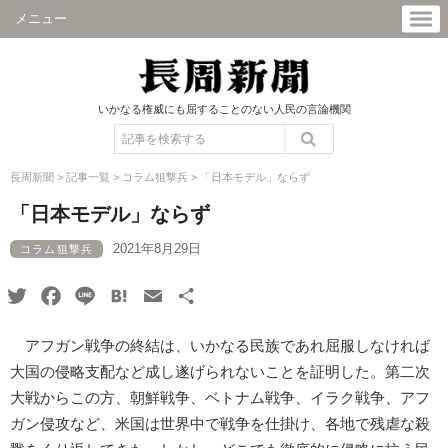
メニュー
いかなる権威にも屈することのない人民の言論機関
長周新聞
>
記事一覧
>
コラム狙撃兵
>
「日本モデル」ならず
「日本モデル」ならず
2021年8月29日
コラム狙撃兵
Twitter
Facebook
Line
Hatena
Email
共
有
アフガン戦争の終結は、いかなる民族であれ屈服しなければ
大国の侵略支配など成し遂げられないことを証明した。第二次
大戦からこの方、朝鮮戦争、ベトナム戦争、イラク戦争、アフ
ガン侵攻など、米国は世界中で戦争を仕掛け、各地で残虐な殺