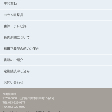
平和運動
コラム狙撃兵
書評・テレビ評
長周新聞について
福田正義記念館のご案内
書籍のご紹介
定期購読申し込み
お問い合わせ
長周新聞社
〒750-0008 山口県下関市田中町10番2号
TEL:083-222-9377
FAX:083-222-9399