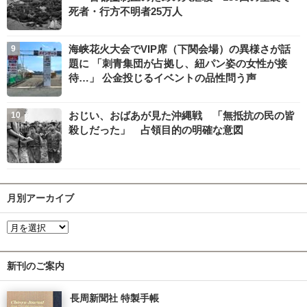
死者・行方不明者25万人
海峡花火大会でVIP席（下関会場）の異様さが話
題に 「刺青集団が占拠し、紐パン姿の女性が接
待…」 公金投じるイベントの品性問う声
おじい、おばあが見た沖縄戦 「無抵抗の民の皆
殺しだった」 占領目的の明確な意図
月別アーカイブ
新刊のご案内
長周新聞社 特製手帳