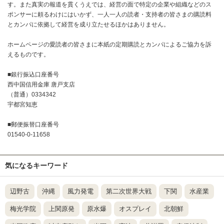
す。また真実の報道を貫くうえでは、経営の面で特定の企業や組織などのス
ポンサーに頼るわけにはいかず、一人一人の読者・支持者の皆さまの購読料
とカンパに依拠して経営を成り立たせるほかはありません。
ホームページの愛読者の皆さまに本紙の定期購読とカンパによるご協力を訴
えるものです。
■銀行振込口座番号
西中国信用金庫 唐戸支店
（普通）0334342
宇都宮知恵
■郵便振替口座番号
01540-0-11658
気になるキーワード
辺野古
沖縄
風力発電
第二次世界大戦
下関
水産業
梅光学院
上関原発
原水爆
オスプレイ
北朝鮮