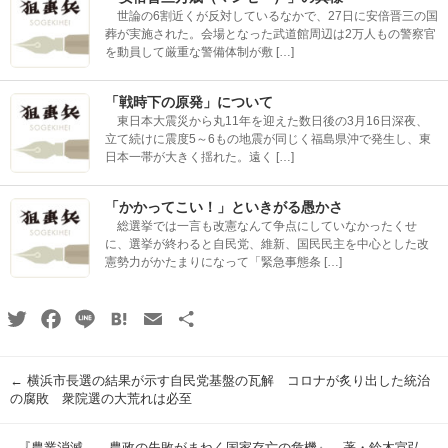
世論の6割近くが反対しているなかで、27日に安倍晋三の国
葬が実施された。会場となった武道館周辺は2万人もの警察官
を動員して厳重な警備体制が敷 […]
「戦時下の原発」について
東日本大震災から丸11年を迎えた数日後の3月16日深夜、
立て続けに震度5～6もの地震が同じく福島県沖で発生し、東
日本一帯が大きく揺れた。遠く […]
「かかってこい！」といきがる愚かさ
総選挙では一言も改憲なんて争点にしていなかったくせ
に、選挙が終わると自民党、維新、国民民主を中心とした改
憲勢力がかたまりになって「緊急事態条 […]
Twitter
Facebook
Line
Hatena
Email
共
有
←
横浜市長選の結果が示す自民党基盤の瓦解 コロナが炙り出した統治
の腐敗 衆院選の大荒れは必至
『農業消滅――農政の失敗がまねく国家存亡の危機』 著・鈴木宣弘
→