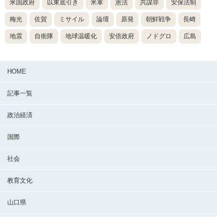
米国政府
以東底引き
米軍
憲法
共謀罪
安保法制
梅光
佐賀
ミサイル
論壇
原発
朝鮮戦争
長崎
地震
自衛隊
地球温暖化
安倍政府
ノドグロ
広島
HOME
記事一覧
政治経済
国際
社会
教育文化
山口県