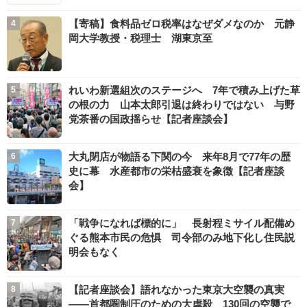
【寄稿】食料品ゼロ税率はなぜダメなのか 元静
岡大学教授・税理士 湖東京至
れいわ新選組次のステージへ 7年で積み上げた草
の根の力 山本太郎引退は終わりではない 与野
党茶番の国政揺らせ【記者座談会】
大丸閉店が物語る下関の今 来年8月で77年の歴
史に幕 水産都市の栄枯盛衰を象徴【記者座談
会】
「戦争になれば標的に」 長射程ミサイル配備め
ぐる熊本市民の危惧 司令部のみ地下化し住民説
明会もなく
【記者座談会】語れなかった東京大空襲の真実
――首都圏制圧のための大虐殺 130回の空襲で