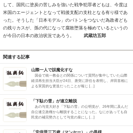
して、国民に塗炭の苦しみを強いた戦争犯罪者どもは、今度は
米国のエージェントとなって戦後支配の支柱となる有り様であ
った。そうした「日本モデル」のバトンをつないだ為政者ども
の残りカスが、孫の代になって腐敗堕落を極めているというの
が今日の日本の政治状況であろう。
武蔵坊五郎
関連する記事
山際一人で誤魔化すな
国会で統一教会との関係について質問が集中していた山際
経済再生担当大臣が24日、唐突に辞任を表明し、岸田首相に
よる実質的な更迭だったことが報じ […]
「下駄の雪」が連立離脱
あの与党大好き「下駄の雪」の公明党が、26年間に及んだ
自公連立政権から離脱することになった。なにがあっても自
民党の補完勢力として与党の座にし […]
「安倍晋三万歳（マンセー）」の異様