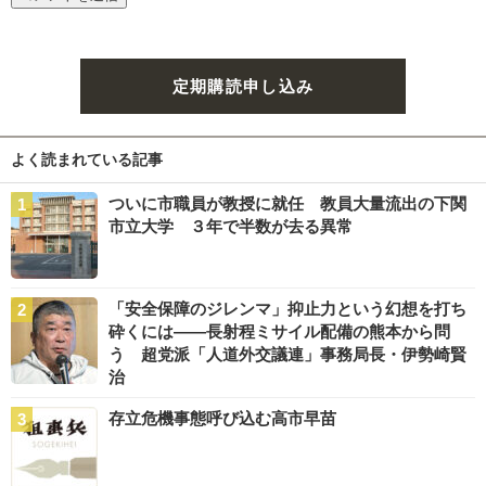
定期購読申し込み
よく読まれている記事
ついに市職員が教授に就任 教員大量流出の下関
市立大学 ３年で半数が去る異常
「安全保障のジレンマ」抑止力という幻想を打ち
砕くには――長射程ミサイル配備の熊本から問
う 超党派「人道外交議連」事務局長・伊勢崎賢
治
存立危機事態呼び込む高市早苗