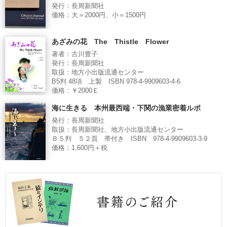
発行：長周新聞社
価格：大＝2000円、小＝1500円
あざみの花 The Thistle Flower
著者：古川豊子
発行：長周新聞社
取扱：地方小出版流通センター
B5判 48項 上製 ISBN 978-4-9909603-4-6
価格：￥2000Ｅ
海に生きる 本州最西端・下関の漁業密着ルポ
発行：長周新聞社
取扱：長周新聞社、地方小出版流通センター
Ｂ５判 ５２頁 帯付き ISBN 978-4-9909603-3-9
価格：1,600円＋税