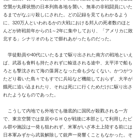
空襲が丸裸状態の日本列島各地を襲い、無辜の非戦闘員にいた
るまでがなぶり殺しにされた。どの記録を見てもわかるよう
に、320万人といわれるかの大戦における邦人の死者数のほと
んどが終戦前年からの1～2年に集中しており、「アメリカに敗
北する」シナリオのもとで膨れあがったものだった。
学徒動員や40代にいたるまで駆り出された南方の戦地といえ
ば、武器も食料も持たされずに輸送される途中、太平洋で船も
ろとも撃沈されて海の藻屑となった命も少なくない。かつがつ
たどり着いた島々でもすでに兵站など機能しておらず、大半が
餓死に追い込まれたり、それは死にに行くためだけに駆り出さ
れたようなものであった。
こうして内地でも外地でも徹底的に国民が殺戮される一方
で、東京空襲では皇居やＧＨＱが戦後に本部として利用したビ
ル群や施設は一発も狙われず、米軍がいざ本土上陸する前には
日本軍みずから武装解除して銃声一発響くこともなかった。そ