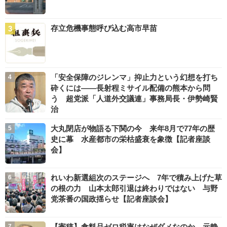
存立危機事態呼び込む高市早苗
「安全保障のジレンマ」抑止力という幻想を打ち
砕くには――長射程ミサイル配備の熊本から問
う 超党派「人道外交議連」事務局長・伊勢崎賢
治
大丸閉店が物語る下関の今 来年8月で77年の歴
史に幕 水産都市の栄枯盛衰を象徴【記者座談
会】
れいわ新選組次のステージへ 7年で積み上げた草
の根の力 山本太郎引退は終わりではない 与野
党茶番の国政揺らせ【記者座談会】
【寄稿】食料品ゼロ税率はなぜダメなのか 元静