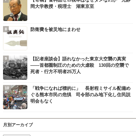
岡大学教授・税理士 湖東京至
防衛費を被災地にまわせ
【記者座談会】語れなかった東京大空襲の真実
――首都圏制圧のための大虐殺 130回の空襲で
死者・行方不明者25万人
「戦争になれば標的に」 長射程ミサイル配備め
ぐる熊本市民の危惧 司令部のみ地下化し住民説
明会もなく
月別アーカイブ