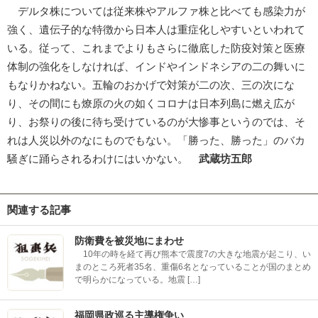
デルタ株については従来株やアルファ株と比べても感染力が
強く、遺伝子的な特徴から日本人は重症化しやすいといわれて
いる。従って、これまでよりもさらに徹底した防疫対策と医療
体制の強化をしなければ、インドやインドネシアの二の舞いに
もなりかねない。五輪のおかげで対策が二の次、三の次にな
り、その間にも燎原の火の如くコロナは日本列島に燃え広が
り、お祭りの後に待ち受けているのが大惨事というのでは、そ
れは人災以外のなにものでもない。「勝った、勝った」のバカ
騒ぎに踊らされるわけにはいかない。
武蔵坊五郎
関連する記事
防衛費を被災地にまわせ
10年の時を経て再び熊本で震度7の大きな地震が起こり、い
まのところ死者35名、重傷6名となっていることが国のまとめ
で明らかになっている。地震 […]
福岡県政巡る主導権争い