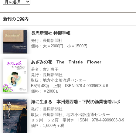
新刊のご案内
長周新聞社 特製手帳
発行：長周新聞社
価格：大＝2000円、小＝1500円
あざみの花 The Thistle Flower
著者：古川豊子
発行：長周新聞社
取扱：地方小出版流通センター
B5判 48項 上製 ISBN 978-4-9909603-4-6
価格：￥2000Ｅ
海に生きる 本州最西端・下関の漁業密着ルポ
発行：長周新聞社
取扱：長周新聞社、地方小出版流通センター
Ｂ５判 ５２頁 帯付き ISBN 978-4-9909603-3-9
価格：1,600円＋税