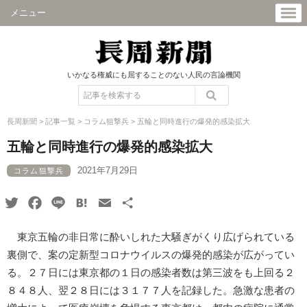
メニュー
いかなる権威にも屈することのない人民の言論機関
長周新聞
>
記事一覧
>
コラム狙撃兵
>
五輪と同時進行の爆発的感染拡大
五輪と同時進行の爆発的感染拡大
2021年7月29日
コラム狙撃兵
Twitter
Facebook
Line
Hatena
Email
共
有
東京五輪の非日常に酔いしれた大騒ぎがくり広げられている
裏側で、案の定新型コロナウイルスの爆発的感染が広がってい
る。２７日には東京都の１日の感染者数は第三波をも上回る２
８４８人、翌２８日には３１７７人を記録した。急激な患者の