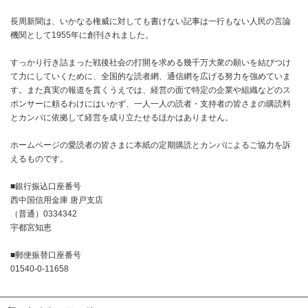
長周新聞は、いかなる権威に対しても書けない記事は一行もない人民の言論
機関として1955年に創刊されました。
すっかり行き詰まった戦後社会の打開を求める幾千万大衆の願いを結びつけ
て力にしていくために、全国的な読者網、通信網を広げる努力を強めていま
す。また真実の報道を貫くうえでは、経営の面で特定の企業や組織などのス
ポンサーに頼るわけにはいかず、一人一人の読者・支持者の皆さまの購読料
とカンパに依拠して経営を成り立たせるほかはありません。
ホームページの愛読者の皆さまに本紙の定期購読とカンパによるご協力を訴
えるものです。
■銀行振込口座番号
西中国信用金庫 唐戸支店
（普通）0334342
宇都宮知恵
■郵便振替口座番号
01540-0-11658