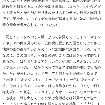
増大によって医療崩壊を危惧する東京都は、都内の病院に通常
診療等を制限するよう通達を出す事態にもなった。やれ金メダ
ルを獲ったとかの飛んだり跳ねたりのドンチャン騒ぎと同時進
行で、実社会においてはデルタ株が猛威を振るい始め、国民の
安心安全が脅かされているのである。
同じくデルタ株のまん延によって苦闘しているインドやイン
ドネシアの例を見るなら、疫病禍に置かれた国としてはまさに
地獄の釜の蓋が開いたかのような危機的な局面といえる。それ
なのに、この国ときたら都合の悪いことには目をそらす癖でも
あるのか、はたまたあえて苦しいことや課題は考えないポジテ
ィブ派というのか、猛暑もあって本気で脳味噌が沸いているの
か、たがが外れたようにメディアも何もかもが朝から晩まで
「○○選手、金メダル！」「おめでとう！」一色に染まってい
る。それはまるで、コロナにはもう飽きたから、みんなで何も
考えずにこの夏をエンジョイしようぜ！ みたいなメッセージ
にも映る。醸し出している空気は危機感とは対局のものなの
だ。そうした煽られたお祭り騒ぎの空気が感染して「人流」も