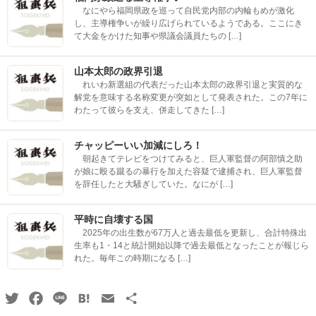
なにやら福岡県政を巡って自民党内部の内輪もめが激化
し、主導権争いが繰り広げられているようである。ここにき
て大金をかけた知事や県議会議員たちの […]
山本太郎の政界引退
れいわ新選組の代表だった山本太郎の政界引退と実質的な
解党を意味する名称変更が突如として発表された。この7年に
わたって彼らを支え、併走してきた […]
チャッピーいい加減にしろ！
朝起きてテレビをつけてみると、巨人軍監督の阿部慎之助
が娘に殴る蹴るの暴行を加えた容疑で逮捕され、巨人軍監督
を辞任したと大騒ぎしていた。なにが […]
平時に自壊する国
2025年の出生数が67万人と過去最低を更新し、合計特殊出
生率も1・14と統計開始以降で過去最低となったことが報じら
れた。毎年この時期になる […]
Twitter
Facebook
Line
Hatena
Email
共