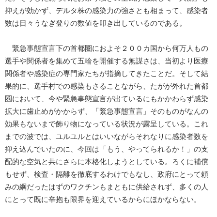
抑えが効かず、デルタ株の感染力の強さとも相まって、感染者
数は日々うなぎ登りの数値を叩き出しているのである。
緊急事態宣言下の首都圏におよそ２００カ国から何万人もの
選手や関係者を集めて五輪を開催する無謀さは、当初より医療
関係者や感染症の専門家たちが指摘してきたことだ。そして結
果的に、選手村での感染もさることながら、たがが外れた首都
圏において、今や緊急事態宣言が出ているにもかかわらず感染
拡大に歯止めがかからず、「緊急事態宣言」そのものがなんの
効果もないまで飾り物になっている状況が露呈している。これ
までの波では、ユルユルとはいいながらそれなりに感染者数を
抑え込んでいたのに、今回は「もう、やってられるか！」の支
配的な空気と共にさらに本格化しようとしている。ろくに補償
もせず、検査・隔離を徹底するわけでもなし、政府にとって頼
みの綱だったはずのワクチンもまともに供給されず、多くの人
にとって既に辛抱も限界を迎えているからにほかならない。