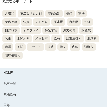
気になるキーワード
共謀罪
第二次世界大戦
安保法制
長崎
憲法
安倍政府
佐賀
ノドグロ
原水爆
自衛隊
沖縄
朝鮮戦争
オスプレイ
梅光学院
風力発電
水産業
米軍
上関原発
米国政府
原発
以東底引き
北朝鮮
地震
下関
ミサイル
論壇
梅光
広島
辺野古
地球温暖化
HOME
記事一覧
政治経済
国際