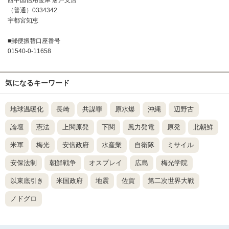
西中国信用金庫 唐戸支店
（普通）0334342
宇都宮知恵
■郵便振替口座番号
01540-0-11658
気になるキーワード
地球温暖化
長崎
共謀罪
原水爆
沖縄
辺野古
論壇
憲法
上関原発
下関
風力発電
原発
北朝鮮
米軍
梅光
安倍政府
水産業
自衛隊
ミサイル
安保法制
朝鮮戦争
オスプレイ
広島
梅光学院
以東底引き
米国政府
地震
佐賀
第二次世界大戦
ノドグロ