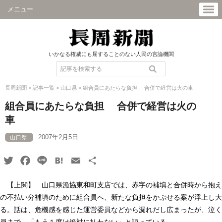
メニュー
いかなる権威にも屈することのない人民の言論機関
長周新聞
>
記事一覧
>
山口県
>
組合員にあたらな負担 合併で経営は火の車
組合員にあたらな負担 合併で経営は火の
車
2007年2月5日
山口県
Twitter
Facebook
Line
Hatena
Email
共
有
【上関】 山口県漁協東和町支店では、赤字の補填と合併時から抱え
の不払い分補填のために組合員へ、新たな負担をかぶせる案が浮上し大
る。話は、危機感を感じた運営委員などから漏れだし広まったが、泣く
員まで、「もう１度は絶対に払わない」と語っている。