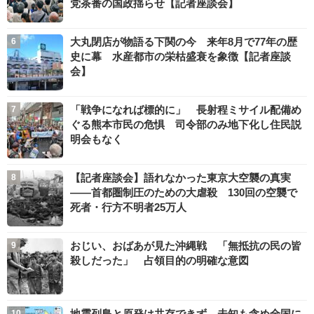
党茶番の国政揺らせ【記者座談会】
大丸閉店が物語る下関の今 来年8月で77年の歴
史に幕 水産都市の栄枯盛衰を象徴【記者座談
会】
「戦争になれば標的に」 長射程ミサイル配備め
ぐる熊本市民の危惧 司令部のみ地下化し住民説
明会もなく
【記者座談会】語れなかった東京大空襲の真実
――首都圏制圧のための大虐殺 130回の空襲で
死者・行方不明者25万人
おじい、おばあが見た沖縄戦 「無抵抗の民の皆
殺しだった」 占領目的の明確な意図
地震列島と原発は共存できず 未知も含め全国に