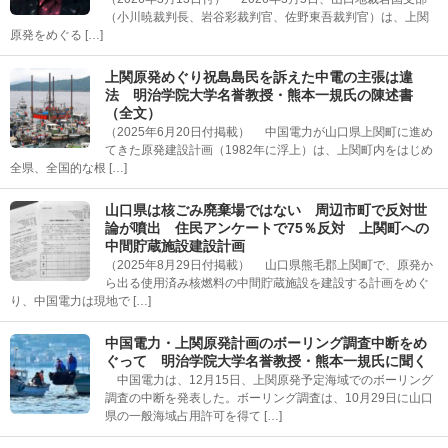
（小川暁裁判長、岩谷彩裁判官、佐野東吾裁判官）は、上関
原発をめぐる […]
上関原発めぐり祝島島民を訴えた中電の主張は違
法 明治学院大学名誉教授・熊本一規氏の陳述書
（全文）
（2025年6月20日付掲載） 中国電力が山口県上関町に進め
てきた原発建設計画（1982年に浮上）は、上関町内をはじめ
全県、全国的な根 […]
山口県は核ごみ廃棄場ではない 周辺市町で反対世
論が噴出 住民アンケートで75％反対 上関町への
中間貯蔵施設建設計画
（2025年8月29日付掲載） 山口県熊毛郡上関町で、原発か
ら出る使用済み核燃料の中間貯蔵施設を建設する計画をめぐ
り、中国電力は現地で […]
中国電力・上関原発計画のボーリング調査中断をめ
ぐって 明治学院大学名誉教授・熊本一規氏に聞く
中国電力は、12月15日、上関原発予定海域でのボーリング
調査の中断を発表した。ボーリング調査は、10月29日に山口
県の一般海域占用許可を得て […]