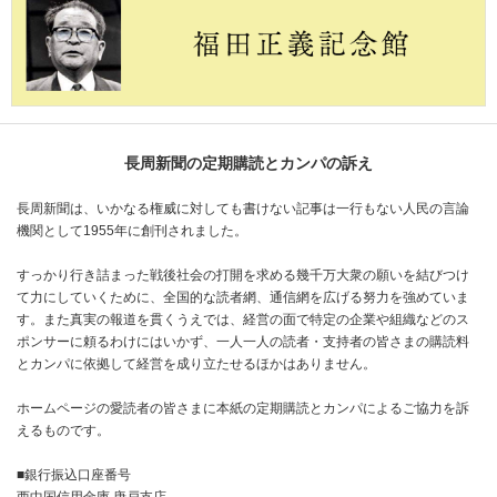
長周新聞の定期購読とカンパの訴え
長周新聞は、いかなる権威に対しても書けない記事は一行もない人民の言論
機関として1955年に創刊されました。
すっかり行き詰まった戦後社会の打開を求める幾千万大衆の願いを結びつけ
て力にしていくために、全国的な読者網、通信網を広げる努力を強めていま
す。また真実の報道を貫くうえでは、経営の面で特定の企業や組織などのス
ポンサーに頼るわけにはいかず、一人一人の読者・支持者の皆さまの購読料
とカンパに依拠して経営を成り立たせるほかはありません。
ホームページの愛読者の皆さまに本紙の定期購読とカンパによるご協力を訴
えるものです。
■銀行振込口座番号