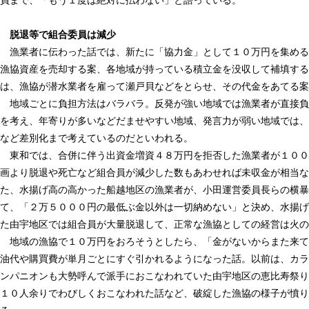
脱退等で組合委員は減少
漁業者に伝わった話では、新たに「協力金」として１０万円を集める
漁協資産を売却する案、各地域が持っている積立金を没収して補填する
は、漁協が潜水業者を雇って瀬戸貝などをとらせ、その代金をあてる案
地域ごとに負担方法はバラバラ。反発が強い地域では漁業者が直接負
を考え、年寄りが多いなどだませやすい地域、発言力が弱い地域では、
など差別化まで考えているのだといわれる。
東和では、合併に伴う出資金増資４８万円を拒否した漁業者が１００
画より脱退や死亡など組合員が減少した数もあわせれば未収金が相当な
た、水揚げ高の高かった船越地区の漁業者が、小田運営委員長らの横暴
て、「２万５０００円の最低ぶ金以外は一切納めない」と決め、水揚げ
た由宇地区では組合員が大量脱退して、正常な漁協としての経営は火の
地域の漁協で１０万円をおろそうとしたら、「金がないからまた来て
油代や購買費が単月ごとにすぐ引かれるようになった話。以前は、カラ
ンパニオンも大勢呼んで派手におこなわれていた由宇地区の恵比寿祭り
１０人余りでわびしくおこなわれた話など、破綻した漁協の様子が憤り