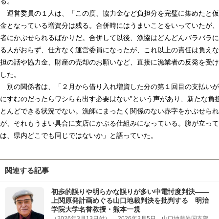
る。
運営委員の１人は、「この度、協力金など負担分を完璧に集めたと仮
金となっている増資分は残る。合併時にはうまいことをいっていたが、
者にかぶせられるばかりだ。合併して以後、漁協はどんどんバラバラに
る人がおらず、仕方なく運営委員になったが、これ以上の責任は負えな
担の話や協力金、財産の売却のお願いなど、直接に漁業者の反発を受け
した。
別の関係者は、「２月から借り入れ増資した分の第１回目の支払いが
にすむのだったらワシらも出す必要はない”という声があり、新たな負
とんどできる状況でない。漁師にまったく関係のない赤字をかぶせられ
が、それもうまい具合に支店にかぶる仕組みになっている。腹が立って
は、県内どこでも同じではないか」と語っていた。
関連する記事
初歩的誤りや明らかな誤りが多い中電忖度判決――
上関原発計画めぐる山口地裁判決を批判する 明治
学院大学名誉教授・熊本一規
（2026年3月13日付） 2026年3月5日、山口地裁岩国支部