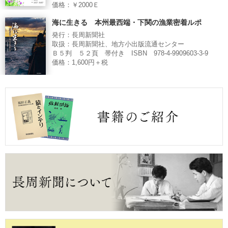
価格：￥2000Ｅ
海に生きる 本州最西端・下関の漁業密着ルポ
発行：長周新聞社
取扱：長周新聞社、地方小出版流通センター
Ｂ５判 ５２頁 帯付き ISBN 978-4-9909603-3-9
価格：1,600円＋税