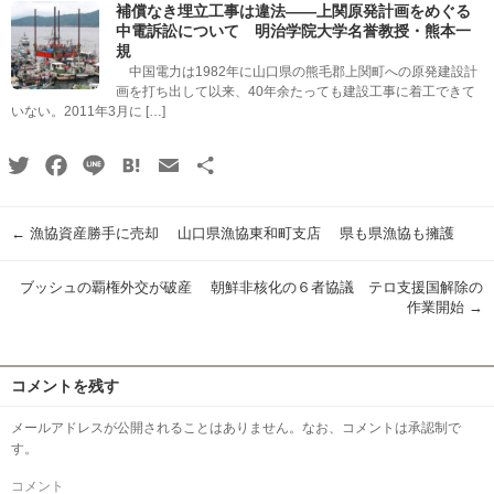
補償なき埋立工事は違法――上関原発計画をめぐる
中電訴訟について 明治学院大学名誉教授・熊本一
規
中国電力は1982年に山口県の熊毛郡上関町への原発建設計
画を打ち出して以来、40年余たっても建設工事に着工できて
いない。2011年3月に […]
Twitter
Facebook
Line
Hatena
Email
共
有
←
漁協資産勝手に売却 山口県漁協東和町支店 県も県漁協も擁護
ブッシュの覇権外交が破産 朝鮮非核化の６者協議 テロ支援国解除の
作業開始
→
コメントを残す
メールアドレスが公開されることはありません。なお、コメントは承認制で
す。
コメント