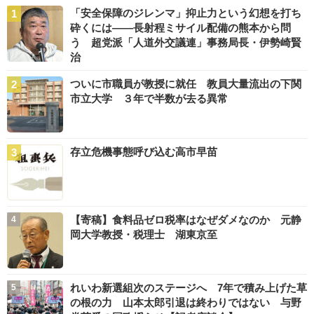
「安全保障のジレンマ」抑止力という幻想を打ち
砕くには――長射程ミサイル配備の熊本から問
う 超党派「人道外交議連」事務局長・伊勢崎賢
治
ついに市職員が教授に就任 教員大量流出の下関
市立大学 ３年で半数が去る異常
存立危機事態呼び込む高市早苗
【寄稿】食料品ゼロ税率はなぜダメなのか 元静
岡大学教授・税理士 湖東京至
れいわ新選組次のステージへ 7年で積み上げた草
の根の力 山本太郎引退は終わりではない 与野