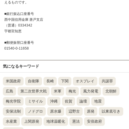
えるものです。
■銀行振込口座番号
西中国信用金庫 唐戸支店
（普通）0334342
宇都宮知恵
■郵便振替口座番号
01540-0-11658
気になるキーワード
米国政府
自衛隊
長崎
下関
オスプレイ
共謀罪
広島
第二次世界大戦
米軍
梅光
風力発電
北朝鮮
梅光学院
ミサイル
沖縄
佐賀
論壇
地震
安保法制
ノドグロ
原水爆
辺野古
原発
以東底引き
水産業
上関原発
地球温暖化
憲法
安倍政府