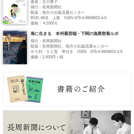
著者：古川豊子
発行：長周新聞社
取扱：地方小出版流通センター
B5判 48項 上製 ISBN 978-4-9909603-4-6
価格：￥2000Ｅ
海に生きる 本州最西端・下関の漁業密着ルポ
発行：長周新聞社
取扱：長周新聞社、地方小出版流通センター
Ｂ５判 ５２頁 帯付き ISBN 978-4-9909603-3-9
価格：1,600円＋税