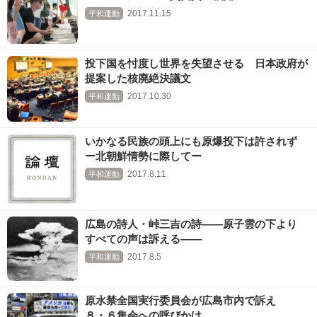
2017.11.15
平和運動
投下国を忖度し世界を失望させる 日本政府が
提案した核廃絶決議文
2017.10.30
平和運動
いかなる民族の頭上にも原爆投下は許されず
ー北朝鮮情勢に際してー
2017.8.11
平和運動
広島の詩人・峠三吉の詩――原子雲の下より
すべての声は訴える――
2017.8.5
平和運動
原水禁全国実行委員会が広島市内で訴え
８・６集会への呼びかけ