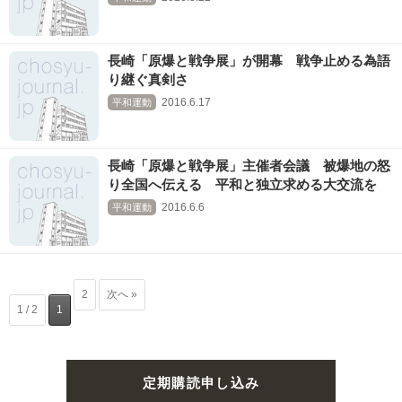
長崎「原爆と戦争展」が開幕 戦争止める為語
り継ぐ真剣さ
2016.6.17
平和運動
長崎「原爆と戦争展」主催者会議 被爆地の怒
り全国へ伝える 平和と独立求める大交流を
2016.6.6
平和運動
2
次へ »
1 / 2
1
定期購読申し込み