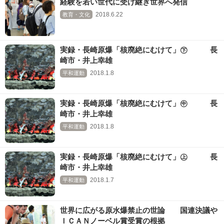
経験を若い世代に受け継ぎ世界へ発信
2018.6.22
教育・文化
実録・長崎原爆「核廃絶にむけて」㊦ 長
崎市・井上幸雄
2018.1.8
平和運動
実録・長崎原爆「核廃絶にむけて」㊥ 長
崎市・井上幸雄
2018.1.8
平和運動
実録・長崎原爆「核廃絶にむけて」㊤ 長
崎市・井上幸雄
2018.1.7
平和運動
世界に広がる原水爆禁止の世論 国連決議や
ＩＣＡＮノーベル賞受賞の根拠