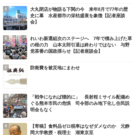
大丸閉店が物語る下関の今 来年8月で77年の歴
史に幕 水産都市の栄枯盛衰を象徴【記者座談
会】
れいわ新選組次のステージへ 7年で積み上げた草
の根の力 山本太郎引退は終わりではない 与野
党茶番の国政揺らせ【記者座談会】
防衛費を被災地にまわせ
「戦争になれば標的に」 長射程ミサイル配備め
ぐる熊本市民の危惧 司令部のみ地下化し住民説
明会もなく
【寄稿】食料品ゼロ税率はなぜダメなのか 元静
岡大学教授・税理士 湖東京至