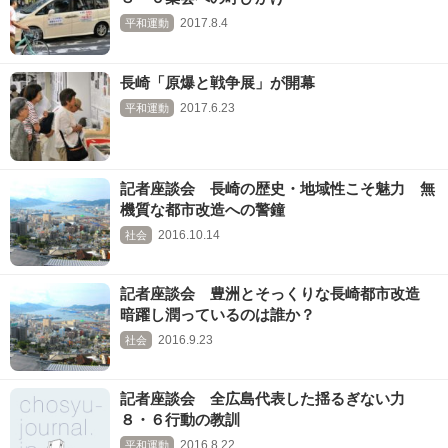
2017.8.4
平和運動
長崎「原爆と戦争展」が開幕
2017.6.23
平和運動
記者座談会 長崎の歴史・地域性こそ魅力 無
機質な都市改造への警鐘
2016.10.14
社会
記者座談会 豊洲とそっくりな長崎都市改造
暗躍し潤っているのは誰か？
2016.9.23
社会
記者座談会 全広島代表した揺るぎない力
８・６行動の教訓
2016.8.22
平和運動