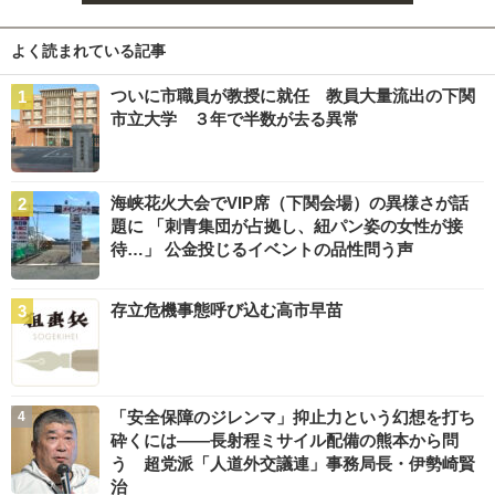
よく読まれている記事
ついに市職員が教授に就任 教員大量流出の下関
市立大学 ３年で半数が去る異常
海峡花火大会でVIP席（下関会場）の異様さが話
題に 「刺青集団が占拠し、紐パン姿の女性が接
待…」 公金投じるイベントの品性問う声
存立危機事態呼び込む高市早苗
「安全保障のジレンマ」抑止力という幻想を打ち
砕くには――長射程ミサイル配備の熊本から問
う 超党派「人道外交議連」事務局長・伊勢崎賢
治