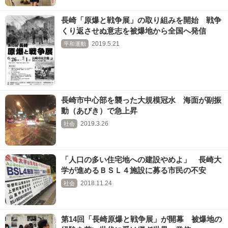
長崎「原爆と戦争展」の取り組みを開始 戦争
くり返させぬ意志を被爆地から全国へ発信
2019.5.21
平和運動
長崎市中心部を襲った大規模冠水 海面が副振
動（あびき）で急上昇
2019.3.26
社会
「人口の多い住宅地への建設やめよ」 長崎大
学が進めるＢＳＬ４施設に募る市民の不安
2018.11.24
社会
第14回「長崎原爆と戦争展」が開幕 被爆地の