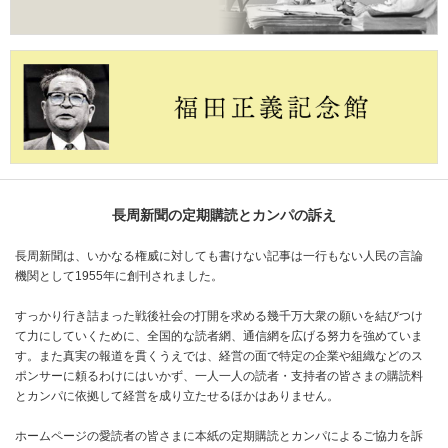
長周新聞の定期購読とカンパの訴え
長周新聞は、いかなる権威に対しても書けない記事は一行もない人民の言論
機関として1955年に創刊されました。
すっかり行き詰まった戦後社会の打開を求める幾千万大衆の願いを結びつけ
て力にしていくために、全国的な読者網、通信網を広げる努力を強めていま
す。また真実の報道を貫くうえでは、経営の面で特定の企業や組織などのス
ポンサーに頼るわけにはいかず、一人一人の読者・支持者の皆さまの購読料
とカンパに依拠して経営を成り立たせるほかはありません。
ホームページの愛読者の皆さまに本紙の定期購読とカンパによるご協力を訴