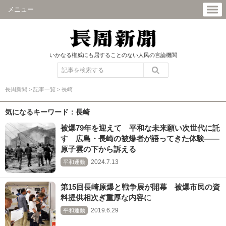
メニュー
いかなる権威にも屈することのない人民の言論機関
長周新聞
>
記事一覧
>
長崎
気になるキーワード：長崎
被爆79年を迎えて 平和な未来願い次世代に託
す 広島・長崎の被爆者が語ってきた体験――
原子雲の下から訴える
2024.7.13
平和運動
第15回長崎原爆と戦争展が開幕 被爆市民の資
料提供相次ぎ重厚な内容に
2019.6.29
平和運動