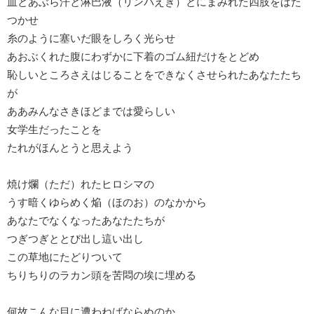
血とあぶら汗と淋巴液（リンパえき）とにまみれた四肢をばた
つかせ
糸のように塞いだ眼をしろく光らせ
あおぶくれた腹にわずかに下着のゴム紐だけをとどめ
恥しいところさえはじることをできなくさせられたあなたたち
が
ああみんなさきほどまでは愛らしい
女学生だったことを
たれがほんとうと思えよう
焼け爛（ただ）れたヒロシマの
うす暗くゆらめく焔（ほのお）のなかから
あなたでなくなったあなたたちが
つぎつぎととび出し這い出し
この草地にたどりついて
ちりちりのラカン頭を苦悶の埃に埋める
何故こんな目に遭わねばならぬのか