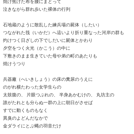
焼け焦げた布を腰にまとって
泣きながら群れ歩いた裸体の行列
石地蔵のように散乱した練兵場の屍体（したい）
つながれた筏（いかだ）へ這いより折り重なった河岸の群も
灼けつく日ざしの下でしだいに屍体とかわり
夕空をつく火光（かこう）の中に
下敷きのまま生きていた母や弟の町のあたりも
焼けうつり
兵器廠（へいきしょう）の床の糞尿のうえに
のがれ横たわった女学生らの
太鼓腹の、 片眼つぶれの、 半身あかむけの、 丸坊主の
誰がたれとも分らぬ一群の上に朝日がさせば
すでに動くものもなく
異臭のよどんだなかで
金ダライにとぶ蝿の羽音だけ