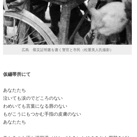
広島 罹災証明書を書く警官と市民（松重美人氏撮影）
仮繃帯所にて
あなたたち
泣いても涙のでどころのない
わめいても言葉になる唇のない
もがこうにもつかむ手指の皮膚のない
あなたたち