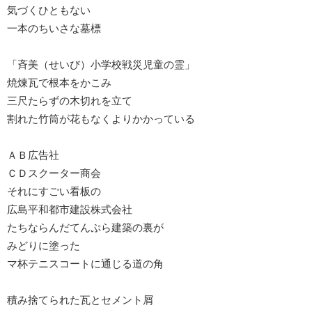
気づくひともない
一本のちいさな墓標
「斉美（せいび）小学校戦災児童の霊」
焼煉瓦で根本をかこみ
三尺たらずの木切れを立て
割れた竹筒が花もなくよりかかっている
ＡＢ広告社
ＣＤスクーター商会
それにすごい看板の
広島平和都市建設株式会社
たちならんだてんぷら建築の裏が
みどりに塗った
マ杯テニスコートに通じる道の角
積み捨てられた瓦とセメント屑