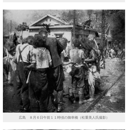
広島 ８月６日午前１１時頃の御幸橋（松重美人氏撮影）