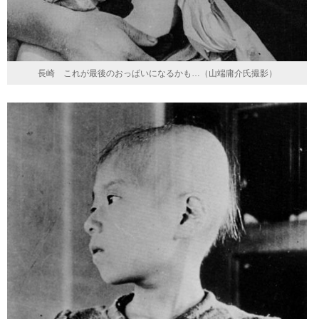
長崎 これが最後のおっぱいになるかも…（山端庸介氏撮影）