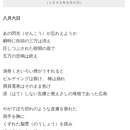
（１９４５年８月６日）
八月六日
あの閃光（せんこう）が忘れえようか
瞬時に街頭の三万は消え
圧しつぶされた暗闇の底で
五万の悲鳴は絶え
渦巻くきいろい煙がうすれると
ビルデイングは裂け、 橋は崩れ
満員電車はそのまま焦げ
涯（はて）しない瓦礫と燃えさしの堆積であった広島
やがてぼろ切れのような皮膚を垂れた
両手を胸に
くずれた脳漿（のうしょう）を踏み