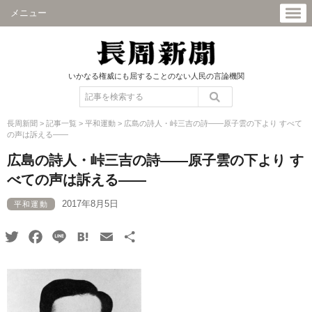
メニュー
いかなる権威にも屈することのない人民の言論機関
長周新聞
>
記事一覧
>
平和運動
>
広島の詩人・峠三吉の詩――原子雲の下より すべて
の声は訴える――
広島の詩人・峠三吉の詩――原子雲の下より す
べての声は訴える――
2017年8月5日
平和運動
Twitter
Facebook
Line
Hatena
Email
共
有