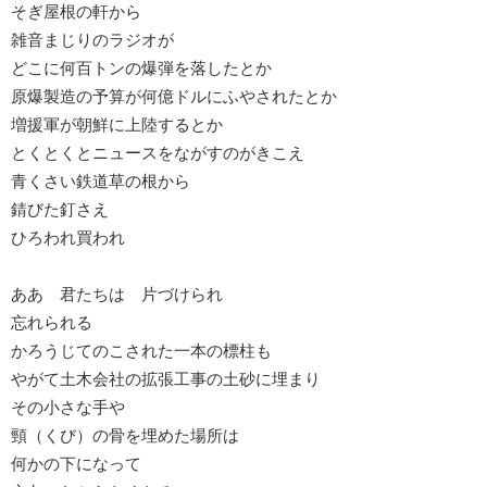
そぎ屋根の軒から
雑音まじりのラジオが
どこに何百トンの爆弾を落したとか
原爆製造の予算が何億ドルにふやされたとか
増援軍が朝鮮に上陸するとか
とくとくとニュースをながすのがきこえ
青くさい鉄道草の根から
錆びた釘さえ
ひろわれ買われ
ああ 君たちは 片づけられ
忘れられる
かろうじてのこされた一本の標柱も
やがて土木会社の拡張工事の土砂に埋まり
その小さな手や
頸（くび）の骨を埋めた場所は
何かの下になって