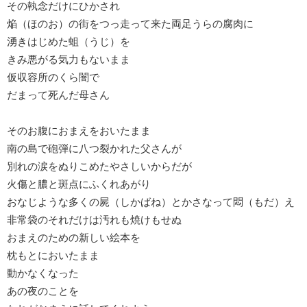
その執念だけにひかされ
焔（ほのお）の街をつっ走って来た両足うらの腐肉に
湧きはじめた蛆（うじ）を
きみ悪がる気力もないまま
仮収容所のくら闇で
だまって死んだ母さん
そのお腹におまえをおいたまま
南の島で砲弾に八つ裂かれた父さんが
別れの涙をぬりこめたやさしいからだが
火傷と膿と斑点にふくれあがり
おなじような多くの屍（しかばね）とかさなって悶（もだ）え
非常袋のそれだけは汚れも焼けもせぬ
おまえのための新しい絵本を
枕もとにおいたまま
動かなくなった
あの夜のことを