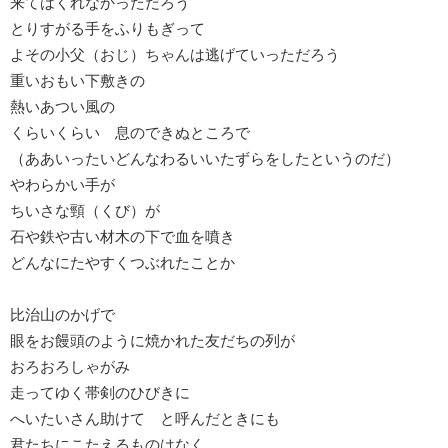
来てはくれなかっただろう
とりすがる手をふりもぎって
よその小父（おじ）ちゃんは逃げていっただろう
重いおもい下敷きの
熱いあつい風の
くらいくらい 息のできぬところで
（ああいったいどんなわるいいたずらをしたというのだ）
やわらかい手が
ちいさな頸（くび）が
石や鉄や古い材木の下で血を噴き
どんなにたやすくつぶれたことか
比治山のかげで
眼をお饅頭のように焼かれた友だちの列が
おろおろしゃがみ
走ってゆく帯剣のひびきに
へいたいさん助けて と呼んだときにも
君たちにこたえるものはなく