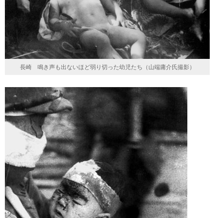
長崎 鳴き声も出ないほど弱り切った幼児たち（山端庸介氏撮影）