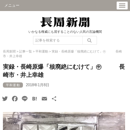
メニュー
いかなる権威にも屈することのない人民の言論機関
長周新聞
>
記事一覧
>
平和運動
>
実録・長崎原爆「核廃絶にむけて」㊥ 長崎
市・井上幸雄
実録・長崎原爆「核廃絶にむけて」㊥ 長
崎市・井上幸雄
2018年1月8日
平和運動
Twitter
Facebook
Line
Hatena
Email
共
有