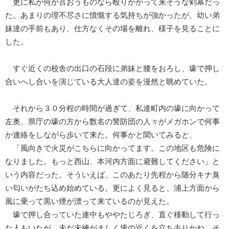
更に私が何か言おうものなら殴りかかって来そうな剣幕だっ
た。あまりの理不尽さに憤慨する気持ちが強かったが、幼い弟
妹達の手前もあり、仕方なくその場を離れ、様子を見ることに
した。
すぐ近くの校舎の出口の石段に弟妹と腰をおろし、壕で押し
合いへし合いを演じている大人達の姿を漫然と眺めていた。
それから３０分程の時間が過ぎて、私達町内の壕に向かって
左奥、県庁の壕の方から数名の警防団の人々がメガホンで何事
か連絡をしながら歩いて来た。何事かと聞いてみると、
「風向きで火災がこちらに向かってます。この地区も危険に
なりました。もっと西山、本河内方面に避難してください」と
いう内容だった。そういえば、このあたり先程から随分キナ臭
い匂いがたち込め始めている。更によく見ると、浦上方面から
風に乗って黒い煙が漂って来ているのが見えた。
壕で押し合っていた連中もややたじろぎ、直ぐ移動して行っ
た人もいたが、未だ未練がましく壕の近くを立ち去りかね、そ