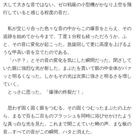
大して大きな音ではない。ゼロ戦級の小型機がかなり上空を飛
行していると感じる程度の音だ。
私が交じり合った色々な音の中からこの爆音をとらえ、その
追跡を始めてから今まで、丁度１分程も経っただろうか。ふ
と、その音に変化が起こった。急旋回して更に高度を上げるよ
うな甲高い音を立てたのである。
「ハテ？」とその音の変化を気にした瞬間だった。閉ざして
いた眼に強烈な光が射した。まぶたを貫いて眼の中全体がパァ
ッと明るくなった。しかもその光は次第に強さと明るさを増し
ていく。
とっさに思った。「爆弾の炸裂だ！」
思わず固く固く眼をつむる。その固くつむったまぶたの上か
ら、まるで百も二百ものフラッシュを同時に浴びせかけたよう
な真っ白な光を見た。これまで聞こえていた蝉の声、まな板の
音…すべての音がこの瞬間、ハタと消えた。