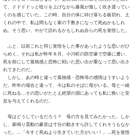
て、ドドドドッと唸りを上げながら爆風が激しく吹き渡ってい
くのを感じていた。この時、自分の体に砕け落ちる板切れ、土
くれの中で、私は間もなく家の下敷きになって死ぬかもしれ
ぬ。そう思い、やがて訪れるかもしれぬ自らの死を覚悟した。
ふと、以前これと同じ覚悟をした事があったような思いがひ
らめく。それは私が昨年８月、小川町の防空壕で空爆に遭い、
死を前にして孤独感と恐怖に戦いた思い出が重なって思い出さ
れてきたのだ。
しかし、あの時と違って孤独感・恐怖等の感情はうすいよう
だ。昨年の場合と違って、今は私のそばに母がいる。母と一緒
に死ねる…その思いがたとえ絶望の淵にあっても私に救いと安
息を与えてくれるのだ。
母はどうしているだろう？ 母の方を見てみたかった。しか
し、家鳴り震動の豪音は寸分の動きすら許してくれそうもなか
った。…「今すぐ死ぬより生きていた方がいい！」…死を覚悟