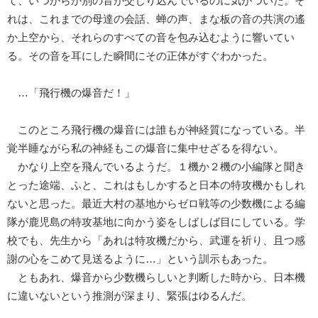
て、いつからか別の音が交じり込んでいるのに気がついた。そ
れは、これまでの母達の会話、蝉の声、まな板の音の共演の遙
か上空から、それらのすべての音を包み込むように響いてい
る。その音を耳にした瞬間にその正体がすぐわかった。
…「飛行機の爆音だ！」
このところ飛行機の爆音には誰もが神経質になっている。半
覚半睡ながら私の神経もこの爆音に集中せざるを得ない。
かなり上空を飛んでいるようだ。１機か２機の小編隊と聞き
とった途端、ふと、これはもしかすると日本の特攻機かもしれ
ないと思った。最近大村の基地からゼロ戦等の少数機による編
隊が鹿児島の特攻基地に向かう姿をしばしば目にしている。学
校でも、先生から「あれは特攻機だから、武運を祈り、且つ感
謝の心をこめて見送るように…」という訓示もあった。
ともあれ、爆音から少数機らしいと判断した時から、日本機
に違いないという推測が深まり、緊張はゆるんだ。