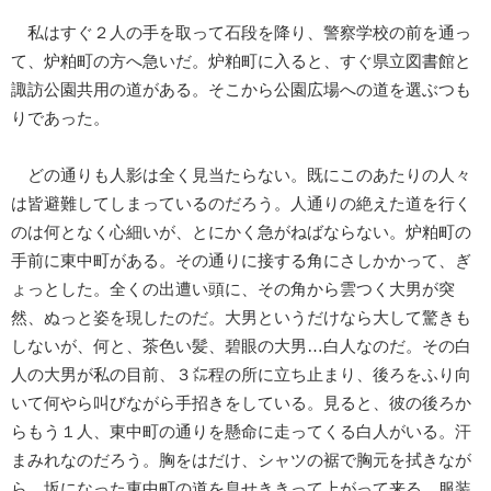
私はすぐ２人の手を取って石段を降り、警察学校の前を通っ
て、炉粕町の方へ急いだ。炉粕町に入ると、すぐ県立図書館と
諏訪公園共用の道がある。そこから公園広場への道を選ぶつも
りであった。
どの通りも人影は全く見当たらない。既にこのあたりの人々
は皆避難してしまっているのだろう。人通りの絶えた道を行く
のは何となく心細いが、とにかく急がねばならない。炉粕町の
手前に東中町がある。その通りに接する角にさしかかって、ぎ
ょっとした。全くの出遭い頭に、その角から雲つく大男が突
然、ぬっと姿を現したのだ。大男というだけなら大して驚きも
しないが、何と、茶色い髪、碧眼の大男…白人なのだ。その白
人の大男が私の目前、３㍍程の所に立ち止まり、後ろをふり向
いて何やら叫びながら手招きをしている。見ると、彼の後ろか
らもう１人、東中町の通りを懸命に走ってくる白人がいる。汗
まみれなのだろう。胸をはだけ、シャツの裾で胸元を拭きなが
ら、坂になった東中町の道を息せききって上がって来る。服装