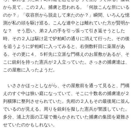
から見て、この２人、捕虜と思われる。「何故こんな所にいる
のか？」「収容所から脱走して来たのか？」瞬間、いろんな憶
測が私の頭を駆け巡る。こんな連中とは離れていた方が賢明か
な？ そう思い、弟２人の手を引っ張って引き返そうとした
時、その２人は駆け足で炉粕町の通りに消えて行った。その後
を追うように炉粕町に入ってみると、右側数軒目に薬屋があ
る。その更に４、５軒先に立派な門構えのお屋敷があるが、そ
こに銃剣を持った憲兵が２人立っていた。さっきの捕虜達は、
この屋敷に入ったようだ。
いささかほっとしながら、その屋敷前を通って見ると、門構
えのすぐ中は狭い庭になっていて、そこに十数名の捕虜達が２
列横隊に整列させられていた。先程の２人もその最後尾に並ん
でいるのが見える。周りを銃剣を擬した憲兵が警護していた。
多分、浦上方面の工場で働らかされていた捕虜の集団を避難さ
せていたのかもしれない。