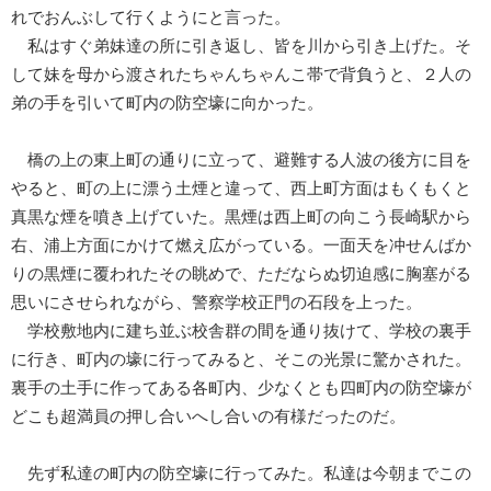
れでおんぶして行くようにと言った。
私はすぐ弟妹達の所に引き返し、皆を川から引き上げた。そ
して妹を母から渡されたちゃんちゃんこ帯で背負うと、２人の
弟の手を引いて町内の防空壕に向かった。
橋の上の東上町の通りに立って、避難する人波の後方に目を
やると、町の上に漂う土煙と違って、西上町方面はもくもくと
真黒な煙を噴き上げていた。黒煙は西上町の向こう長崎駅から
右、浦上方面にかけて燃え広がっている。一面天を冲せんばか
りの黒煙に覆われたその眺めで、ただならぬ切迫感に胸塞がる
思いにさせられながら、警察学校正門の石段を上った。
学校敷地内に建ち並ぶ校舎群の間を通り抜けて、学校の裏手
に行き、町内の壕に行ってみると、そこの光景に驚かされた。
裏手の土手に作ってある各町内、少なくとも四町内の防空壕が
どこも超満員の押し合いへし合いの有様だったのだ。
先ず私達の町内の防空壕に行ってみた。私達は今朝までこの