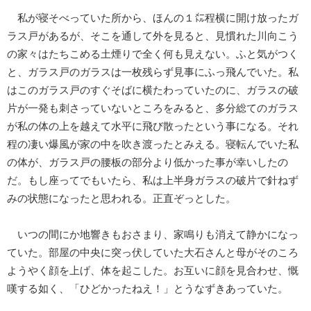
私が寝そべっていた所から、ほんの１㍍程横に開け放ったガ
ラス戸があるが、そこを通して外を見ると、見慣れた川向こう
の家々はたちこめる土煙りで全く何も見えない。ふと気がつく
と、ガラス戸のガラスは一枚残らず見事にふっ飛んでいた。私
はこのガラス戸のすぐそばに横たわっていたのに、ガラスの破
片が一発も刺さっていないところをみると、多分総てのガラス
が私の体の上を越えて水平に飛び散ったという事になる。それ
程の凄い爆風が家の中を吹き渡ったとみえる。寝転んでいた私
の体が、ガラス戸の腰板の部分より低かった事が幸いしたの
だ。もし座ってでもいたら、私は上半身ガラスの破片で針ねず
みの状態になったと思われる。正直ぞっとした。
いつの間にか地響きもおさまり、家鳴りも消えて静かになっ
ていた。部屋の中央に突っ伏していた大石さんと母がそのころ
ようやく顔を上げ、体を起こした。お互いに顔を見合わせ、慨
嘆する如く、「ひどかったねえ！」とうなずきあっていた。