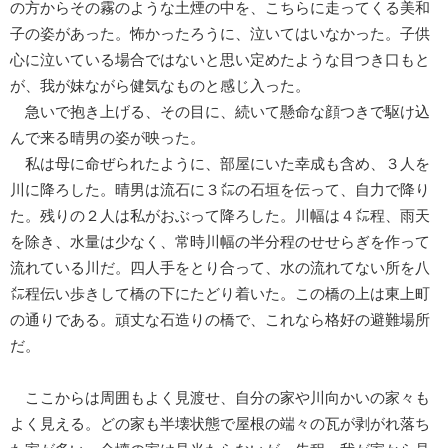
の方からその霧のような土煙の中を、こちらに走ってくる美和
子の姿があった。怖かったろうに、泣いてはいなかった。子供
心に泣いている場合ではないと思い定めたような目つき口もと
が、我が妹ながら健気なものと感じ入った。
急いで抱き上げる、その目に、続いて懸命な顔つきで駆け込
んで来る晴男の姿が映った。
私は母に命ぜられたように、部屋にいた幸成も含め、３人を
川に降ろした。晴男は流石に３㍍の石垣を伝って、自力で降り
た。残りの２人は私がおぶって降ろした。川幅は４㍍程、雨天
を除き、水量は少なく、常時川幅の半分程のせせらぎを作って
流れている川だ。四人手をとり合って、水の流れてない所を八
㍍程伝い歩きして橋の下にたどり着いた。この橋の上は東上町
の通りである。頑丈な石造りの橋で、これなら格好の避難場所
だ。
ここからは周囲もよく見渡せ、自分の家や川向かいの家々も
よく見える。どの家も半壊状態で屋根の端々の瓦が剥がれ落ち