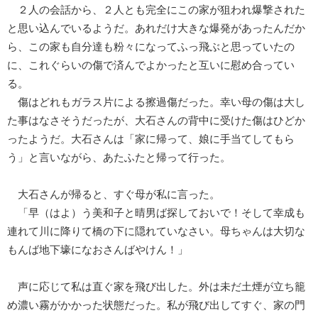
２人の会話から、２人とも完全にこの家が狙われ爆撃された
と思い込んでいるようだ。あれだけ大きな爆発があったんだか
ら、この家も自分達も粉々になってふっ飛ぶと思っていたの
に、これぐらいの傷で済んでよかったと互いに慰め合ってい
る。
傷はどれもガラス片による擦過傷だった。幸い母の傷は大し
た事はなさそうだったが、大石さんの背中に受けた傷はひどか
ったようだ。大石さんは「家に帰って、娘に手当てしてもら
う」と言いながら、あたふたと帰って行った。
大石さんが帰ると、すぐ母が私に言った。
「早（はよ）う美和子と晴男ば探しておいで！そして幸成も
連れて川に降りて橋の下に隠れていなさい。母ちゃんは大切な
もんば地下壕になおさんばやけん！」
声に応じて私は直ぐ家を飛び出した。外は未だ土煙が立ち籠
め濃い霧がかかった状態だった。私が飛び出してすぐ、家の門