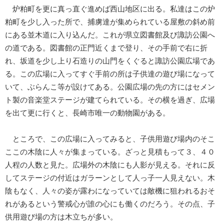
炉粕町を更に真っ直ぐ進めば西山地区に出る。私達はこの炉
粕町を少し入った所で、捕虜達が集められている屋敷の斜め前
にある並木道に入り込んだ。これが県立図書館及び諏訪公園へ
の道である。図書館の正門近くまで登り、その手前で右に折
れ、坂道を少し上り石造りの山門をくぐると諏訪公園広場であ
る。この広場に入ってすぐ手前の所は子供達の遊び場になって
いて、ぶらんこ等が設けてある。公園広場の先の方にはセメン
ト製の音楽堂ステージが建てられている。その横を過ぎ、広場
を出て更に行くと、長崎市唯一の動物園がある。
ところで、この広場に入ってみると、子供用遊び場内のそこ
ここの木陰に人々が集まっている。ざっと見積もって３、４０
人程の人数と見た。広場外の木陰にも人影が見える。それに反
してステージの付近はガラーンとして人っ子一人見えない。木
陰もなく、人々の姿が露わになっていては敵機に狙われるおそ
れがあるという警戒心が誰の心にも働くのだろう。その点、子
供用遊び場の方は木立ちが多い。