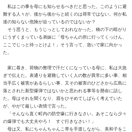
私はこの事を母にも知らせるべきだと思った。このように避
難する人々が、後から後からと続くのは尋常ではない。何か私
達の知らない危険が迫っているのではないか？
そう思うと、もうじっとしておれなかった。橋の下の暗がり
にうずくまっている弟妹に「母ちゃんの所に行ってくっけん、
ここでじっと待っとけよ！」そう言って、急いで家に向かっ
た。
家に着き、荷物の整理で汗だくになっている母に、私は大急
ぎで伝えた。表通りを避難していく人の数が異常に多い事、相
当手広く被害があるらしい事、又その被害のひどさから広島に
落とされた新型爆弾ではないかと思われる事等を懸命に話し
た。母はそれを聞くなり、眉をひそめてしばらく考えていた
が、やがて厳しい表情で言った。
「そんなら直ぐ町内の防空壕に行きなさい。あそこなら少々
の爆弾でも大丈夫やろ！ すぐ行きなさい！」
母は又、私にちゃんちゃんこ帯を手渡しながら、美和子をこ