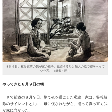
８月９日、被爆直前の我が家の様子。裁縫する母と知人の脇で寝そべって
いた私。（筆者・画）
やってきた８月９日の朝
さて前述の８月９日、壕で夜を過ごした私達一家は、警報解
除のサイレントと共に、母に促されながら、揃って真っ直ぐ我
が家に向かった。