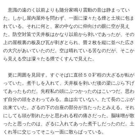
意識の遠のく以前よりも随分家鳴り震動の音は静まってい
た。しかし屋内屋外を問わず、一面に濛々たる煙と土埃に包ま
れている。それに何と、家の中なのに仰向けの眼に空が見え
た。防空対策で天井板はかなり以前から剥いであったが、その
上の屋根裏の板及び瓦が剥ぎとられ、畳２枚を縦に並べた広さ
の大穴があいていたのだ。空は晴れている筈なのだが、そこか
ら見える空は濛々たる煙でくすんで見えた。
更に周囲を見回す。すぐそばに直径５０㌢程の大ざるが転が
っていた。煮干しを入れて、天井板を剥いだ後の梁にぶら下げ
てあったものだ。先程私の頭にぶつかったのはこいつだ。思わ
ず自分の頭をさわってみる。血は出ていない。たて長のこぶが
出来ていた。ざるの下の台座の部分が当たったとみえる。それ
にしても頭が割れたかと思われる程の痛さだった。脳味噌が散
ったと思ったのは、ざるに入れてあった煮干しだったのだ。土
くれ等に交じってそこら一面に散らばっている。