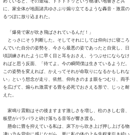
めていると、その途端、ドドドドッという物凄い地響きと共
に、家全体が地面諸共ゆさぶり煽り立てるような轟音・激震の
るつぼに放り込まれた。
「爆発で家が吹き飛ばされているんだ！」
とっさにそう判断した。そしてそれにしては仰向けに寝ころ
んでいた自分の姿勢を、今さら最悪の姿であったと自覚し、日
頃訓練されたように早く目と耳をおさえ、うつぶせにならなけ
ればと思う反面、「待てよ。今の瞬間僕は生きているようだ。
この姿勢を変えれば、かえってそれが命取りになるかもしれな
い」という想念が走り、依然、仰向きのまま眼をつむり、両手
を広げて、煽られ激震する畳を必死でおさえる形で、じっと耐
えた。
家鳴り震動はその後ますます激しさを増し、柱のきしむ音、
板壁がバラバラと砕け落ちる音等が響き渡る。
懸命に畳を抑えている私は、床下から吹き上げ押し上げる物
凄い力を背中に感じながら、更に私の体の上を先程来引き続い