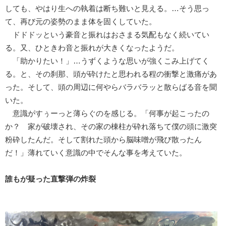
しても、やはり生への執着は断ち難いと見える。…そう思っ
て、再び元の姿勢のまま体を固くしていた。
ドドドッという豪音と振れはおさまる気配もなく続いてい
る。又、ひときわ音と振れが大きくなったようだ。
「助かりたい！」…うずくような思いが強くこみ上げてく
る。と、その刹那、頭が砕けたと思われる程の衝撃と激痛があ
った。そして、頭の周辺に何やらバラバラッと散らばる音を聞
いた。
意識がすぅーっと薄らぐのを感じる。「何事が起こったの
か？ 家が破壊され、その家の棟柱が砕れ落ちて僕の頭に激突
粉砕したんだ。そして割れた頭から脳味噌が飛び散ったん
だ！」薄れていく意識の中でそんな事を考えていた。
誰もが疑った直撃弾の炸裂