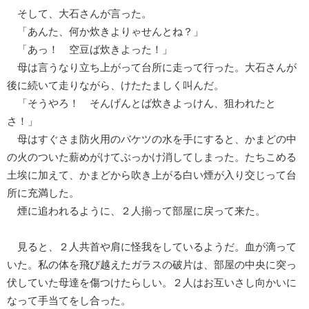
そして、大石さんが言った。
「あんた、何か炊きよりゃせんとね？」
「あっ！ 空豆ば炊きよった！」
母は言うなり立ち上がって台所に走って行った。大石さんが
後に続いて走りながら、けたたましく叫んだ。
「そうやろ！ そんげんとば炊きよっけん、狙われたと
さ！」
母はすぐさま防火用のバケツの水を手にすると、かまどの中
の火のついた薪めがけてぶっかけ消してしまった。たちこめる
土埃に加えて、かまどから吹き上がる白い煙が入り交じって台
所に充満した。
煙に追われるように、２人揃って部屋に戻って来た。
見ると、２人共首や肩に怪我をしているようだ。血が滴って
いた。私の体を飛び越えたガラスの破片は、部屋の中央に突っ
伏していた母達を傷つけたらしい。２人はお互いさし向かいに
なって手当てをし合った。