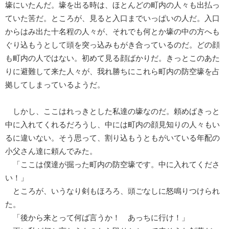
壕にいたんだ。壕を出る時は、ほとんどの町内の人々も出払っ
ていた筈だ。ところが、見ると入口までいっぱいの人だ。入口
からはみ出た十名程の人々が、それでも何とか壕の中の方へも
ぐり込もうとして頭を突っ込みもがき合っているのだ。どの顔
も町内の人ではない。初めて見る顔ばかりだ。きっとこのあた
りに避難して来た人々が、我れ勝ちにこれら町内の防空壕を占
拠してしまっているようだ。
しかし、ここはれっきとした私達の壕なのだ。頼めばきっと
中に入れてくれるだろうし、中には町内の顔見知りの人々もい
るに違いない。そう思って、割り込もうともがいている年配の
小父さん達に頼んでみた。
「ここは僕達が掘った町内の防空壕です。中に入れてくださ
い！」
ところが、いうなり剣もほろろ、頭ごなしに怒鳴りつけられ
た。
「後から来とって何ば言うか！ あっちに行け！」