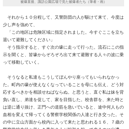
被爆直後、諏訪公園広場で見た被爆者たち（筆者・画）
それから１０分程して、又警防団の人が駆けて来て、今度は
少し声を強めて、
「この地区は危険区域に指定されました。今すぐここを立ち
退いて避難してください」
そう指示すると、すぐ次の壕に走って行った。流石にこの指
示を聞くと、皆壕からぞろぞろ出て来て避難する人々の波に乗
って移動していく。
そうなると私達もこうしてぼんやり座ってもいられなかっ
た。町内の壕が使えなくなっていることを母にも伝え、どう対
応するべきかを相談せねばならぬ。と思うと、直ぐ私は妹を背
負い直し、弟達を促して、家を目指した。校舎群を、来た時と
は逆に通り抜け、正門への道筋を急いでいると、途中何人もの
血相を変えて帰ってくる警察学校関係の人達と行き交った。そ
の中に立山方面から校内に入って来たと思われる１６、７歳の