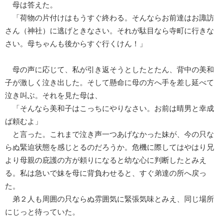
母は答えた。
「荷物の片付けはもうすぐ終わる。そんならお前達はお諏訪
さん（神社）に逃げときなさい。それが駄目なら寺町に行きな
さい。母ちゃんも後からすぐ行くけん！」
母の声に応じて、私が引き返そうとしたとたん、背中の美和
子が激しく泣き出した。そして懸命に母の方へ手を差し延べて
泣き叫ぶ。それを見た母は、
「そんなら美和子はこっちにやりなさい。お前は晴男と幸成
ば頼むよ」
と言った。これまで泣き声一つあげなかった妹が、今の只な
らぬ緊迫状態を感じとるのだろうか。危機に際してはやはり兄
より母親の庇護の方が頼りになると幼な心に判断したとみえ
る。私は急いで妹を母に背負わせると、すぐ弟達の所へ戻っ
た。
弟２人も周囲の只ならぬ雰囲気に緊張気味とみえ、同じ場所
にじっと待っていた。