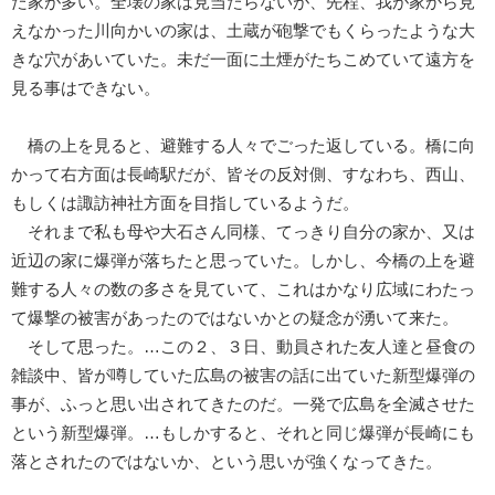
た家が多い。全壊の家は見当たらないが、先程、我が家から見
えなかった川向かいの家は、土蔵が砲撃でもくらったような大
きな穴があいていた。未だ一面に土煙がたちこめていて遠方を
見る事はできない。
橋の上を見ると、避難する人々でごった返している。橋に向
かって右方面は長崎駅だが、皆その反対側、すなわち、西山、
もしくは諏訪神社方面を目指しているようだ。
それまで私も母や大石さん同様、てっきり自分の家か、又は
近辺の家に爆弾が落ちたと思っていた。しかし、今橋の上を避
難する人々の数の多さを見ていて、これはかなり広域にわたっ
て爆撃の被害があったのではないかとの疑念が湧いて来た。
そして思った。…この２、３日、動員された友人達と昼食の
雑談中、皆が噂していた広島の被害の話に出ていた新型爆弾の
事が、ふっと思い出されてきたのだ。一発で広島を全滅させた
という新型爆弾。…もしかすると、それと同じ爆弾が長崎にも
落とされたのではないか、という思いが強くなってきた。