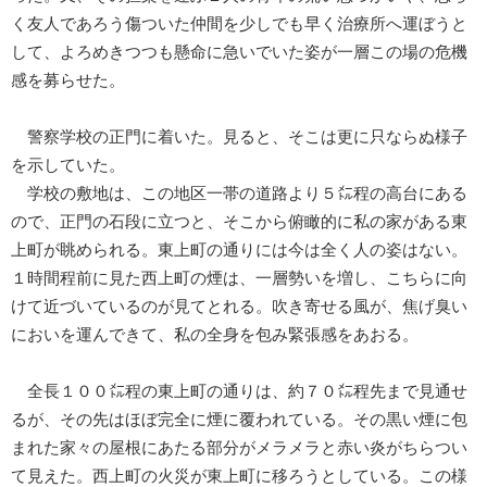
く友人であろう傷ついた仲間を少しでも早く治療所へ運ぼうと
して、よろめきつつも懸命に急いでいた姿が一層この場の危機
感を募らせた。
警察学校の正門に着いた。見ると、そこは更に只ならぬ様子
を示していた。
学校の敷地は、この地区一帯の道路より５㍍程の高台にある
ので、正門の石段に立つと、そこから俯瞰的に私の家がある東
上町が眺められる。東上町の通りには今は全く人の姿はない。
１時間程前に見た西上町の煙は、一層勢いを増し、こちらに向
けて近づいているのが見てとれる。吹き寄せる風が、焦げ臭い
においを運んできて、私の全身を包み緊張感をあおる。
全長１００㍍程の東上町の通りは、約７０㍍程先まで見通せ
るが、その先はほぼ完全に煙に覆われている。その黒い煙に包
まれた家々の屋根にあたる部分がメラメラと赤い炎がちらつい
て見えた。西上町の火災が東上町に移ろうとしている。この様