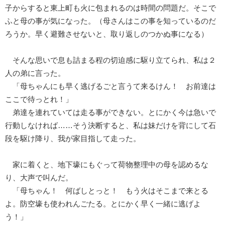
子からすると東上町も火に包まれるのは時間の問題だ。そこで
ふと母の事が気になった。（母さんはこの事を知っているのだ
ろうか。早く避難させないと、取り返しのつかぬ事になる）
そんな思いで息も詰まる程の切迫感に駆り立てられ、私は２
人の弟に言った。
「母ちゃんにも早く逃げるごと言うて来るけん！ お前達は
ここで待っとれ！」
弟達を連れていては走る事ができない。とにかく今は急いで
行動しなければ……そう決断すると、私は妹だけを背にして石
段を駆け降り、我が家目指して走った。
家に着くと、地下壕にもぐって荷物整理中の母を認めるな
り、大声で叫んだ。
「母ちゃん！ 何ばしとっと！ もう火はそこまで来とる
よ。防空壕も使われんごたる。とにかく早く一緒に逃げよ
う！」