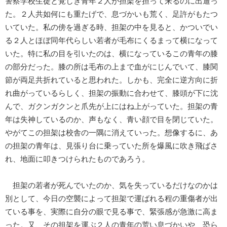
警察学校生徒と覚しき青年２人が担架を担って来るのに出遭っ
た。２人共如何にも重たげで、息づかいも荒く、足許がもたつ
いていた。私の傍を過ぎる時、担架の中を見ると、かついでい
る２人とほぼ同年代らしい若者が毛布にくるまって横になって
いた。特に私の目を引いたのは、横になっているこの青年の膝
の部分だった。膝の所は毛布の上まで血がにじんでいて、膝関
節が両足共折れていると思われた。しかも、完全に逆方向に折
れ曲がっているらしく、担架の振動に合わせて、膝頭が下に沈
んで、ガクンガクンと爪先が上にはね上がっていた。担架の青
年は失神しているのか、声もなく、青い顔で目を閉じていた。
やがてこの担架は校舎の一隅に消えていった。想像するに、あ
の担架の青年は、見張り台に乗っていた所を爆風に吹き飛ばさ
れ、地面に叩きつけられたものであろう。
担架の若者が死んでいたのか、気を失っているだけなのかは
別として、今日の空襲によって担架で運ばれる程の重傷者が出
ている事を、実際に自分の眼で見る事で、緊張感が急激に高ま
った。又、その担架を運ぶ２人の青年の荒い息づかいや、恐ら