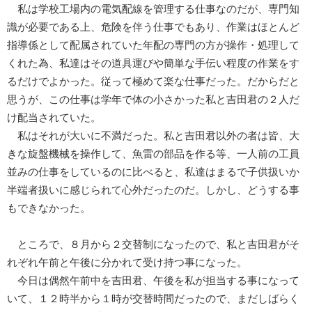
私は学校工場内の電気配線を管理する仕事なのだが、専門知
識が必要である上、危険を伴う仕事でもあり、作業はほとんど
指導係として配属されていた年配の専門の方が操作・処理して
くれた為、私達はその道具運びや簡単な手伝い程度の作業をす
るだけでよかった。従って極めて楽な仕事だった。だからだと
思うが、この仕事は学年で体の小さかった私と吉田君の２人だ
け配当されていた。
私はそれが大いに不満だった。私と吉田君以外の者は皆、大
きな旋盤機械を操作して、魚雷の部品を作る等、一人前の工員
並みの仕事をしているのに比べると、私達はまるで子供扱いか
半端者扱いに感じられて心外だったのだ。しかし、どうする事
もできなかった。
ところで、８月から２交替制になったので、私と吉田君がそ
れぞれ午前と午後に分かれて受け持つ事になった。
今日は偶然午前中を吉田君、午後を私が担当する事になって
いて、１２時半から１時が交替時間だったので、まだしばらく