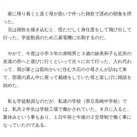
家に帰り着くと直ぐ母が急いで作った雑炊で遅めの朝食を摂
った。
兄は雑炊を掻き込むと、慌ただしく身仕度をして飛び出して
行った。学徒動員のため三菱電機に出勤するのだ。
やがて、今度は小学３年の弟晴男と３歳の妹美和子も近所の
友達の所へと遊びに行くといって次々に出て行った。入れ代わ
って、我が家とは筋向かいに住む大石の小母さんが訪ねて来
て、部屋の真ん中に座って裁縫をしていた母と楽しげに雑談を
始めた。
私も学徒動員なのだが、私達の学校（県立長崎中学校）で
は、私共２年生は学校工場で働かされていた。８月に入ると、
夏休みという事もあり、１日午前と午後の２交替制で働く事に
なっていたのである。