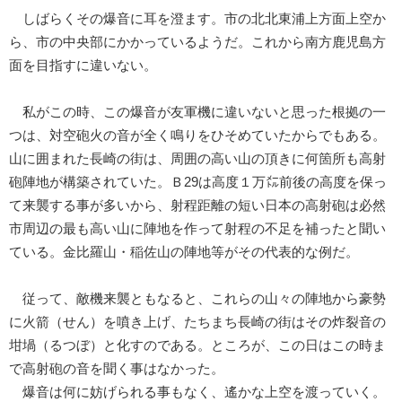
しばらくその爆音に耳を澄ます。市の北北東浦上方面上空か
ら、市の中央部にかかっているようだ。これから南方鹿児島方
面を目指すに違いない。
私がこの時、この爆音が友軍機に違いないと思った根拠の一
つは、対空砲火の音が全く鳴りをひそめていたからでもある。
山に囲まれた長崎の街は、周囲の高い山の頂きに何箇所も高射
砲陣地が構築されていた。Ｂ29は高度１万㍍前後の高度を保っ
て来襲する事が多いから、射程距離の短い日本の高射砲は必然
市周辺の最も高い山に陣地を作って射程の不足を補ったと聞い
ている。金比羅山・稲佐山の陣地等がその代表的な例だ。
従って、敵機来襲ともなると、これらの山々の陣地から豪勢
に火箭（せん）を噴き上げ、たちまち長崎の街はその炸裂音の
坩堝（るつぼ）と化すのである。ところが、この日はこの時ま
で高射砲の音を聞く事はなかった。
爆音は何に妨げられる事もなく、遙かな上空を渡っていく。