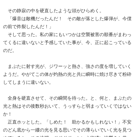
その静寂の中を硬直したような頭がひらめく。
「爆音は敵機だったんだ！ その敵が落とした爆弾が、今僕
の前で炸裂したんだ！」
そして思った。私の家にもいつかは空襲被害の順番がまわっ
てくるに違いないと予感していた事が、今、正に起こっている
のだ。
まぶたに射す光が、ジワーッと熱さ、強さの度を増していく
ようだ。やがてこの体が灼熱の光と共に瞬時に焼け尽きて粉砕
してしまうに違いない。
全身を硬直させて、その瞬間を待った。と、何と、まぶたの
光と熱はその後数秒おいて、うっすらと弱まっていくではない
か！
正直ホッとした。「しめた！ 助かるかもしれない！」不安
のどん底から一縷の光を見る思いでその薄らいでいく光を見つ