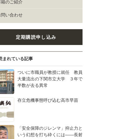
書籍のご紹介
お問い合わせ
定期購読申し込み
読まれている記事
ついに市職員が教授に就任 教員
大量流出の下関市立大学 ３年で
半数が去る異常
存立危機事態呼び込む高市早苗
「安全保障のジレンマ」抑止力と
いう幻想を打ち砕くには――長射