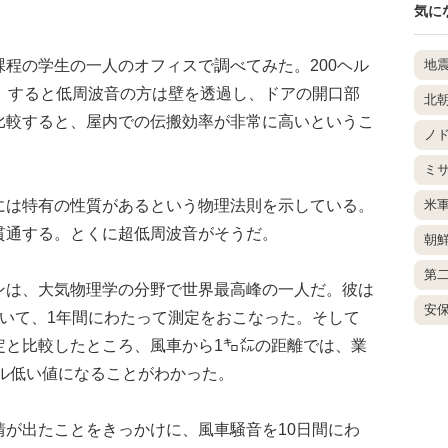
気に
程の学生の一人のオフィスで調べてみた。200ヘル
地
た。すると低周波音の方は壁を透過し、ドアの開口部
北
比較すると、屋内での伝搬効率が非常に高いというこ
ノ
ミ
は特有の性質があるという物理法則を示している。
米
貫通する。とくに超低周波音がそうだ。
朝
第
は、大気物理学の分野で世界最高峰の一人だ。彼は
安
ついて、1年間にわたって測定をおこなった。そして
定と比較したところ、風車から1㌔㍍の距離では、業
ベル低い値になることがわかった。
が出たことをきっかけに、風車騒音を10日間にわ