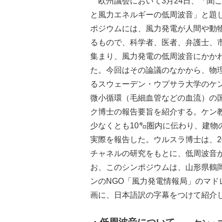
欧州議会において3月24日、「聞
と風力エネルギーの低周波音」と題
ポジウムには、風力発電が人間や動
るもので、科学者、医者、弁護士、
集まり、風力発電の低周波音にかか
た。今回はその論議のなかから、物
るスウェーデン・ウプサラ大学のケ
微小循環（毛細血管などの血流）の
ク博士の報告要旨を紹介する。ケン
少なくとも10㌔圏内に伝わり、建
実際を報告した。ウルスラ博士は、2
チャネルの研究をもとに、低周波音
お、このシンポジウムは、山形県鶴
ンのNGO「風力発電情報局」のマ
画に、日本語訳の字幕をつけて紹介