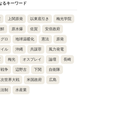
なるキーワード
震
上関原発
以東底引き
梅光学院
朝鮮
原水爆
佐賀
安倍政府
ドグロ
地球温暖化
憲法
原発
サイル
沖縄
共謀罪
風力発電
軍
梅光
オスプレイ
論壇
長崎
鮮戦争
辺野古
下関
自衛隊
二次世界大戦
米国政府
広島
保法制
水産業