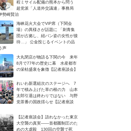
程ミサイル配備の熊本から問う
超党派「人道外交議連」事務局
伊勢崎賢治
海峡花火大会でVIP席（下関会
場）の異様さが話題に 「刺青集
団が占拠し、紐パン姿の女性が接
待…」 公金投じるイベントの品
う声
大丸閉店が物語る下関の今 来年
8月で77年の歴史に幕 水産都市
の栄枯盛衰を象徴【記者座談会】
れいわ新選組次のステージへ 7
年で積み上げた草の根の力 山本
太郎引退は終わりではない 与野
党茶番の国政揺らせ【記者座談
【記者座談会】語れなかった東京
大空襲の真実――首都圏制圧のた
めの大虐殺 130回の空襲で死