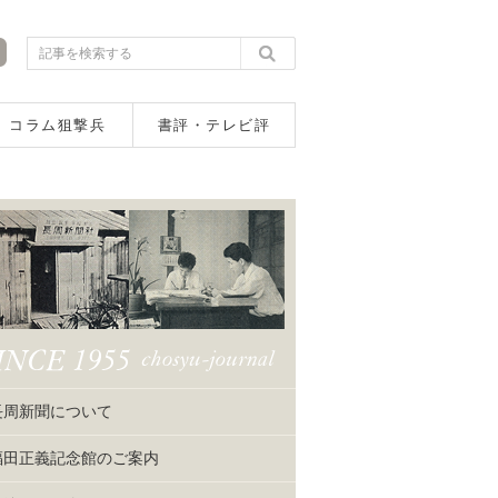
コラム狙撃兵
書評・テレビ評
長周新聞について
福田正義記念館のご案内