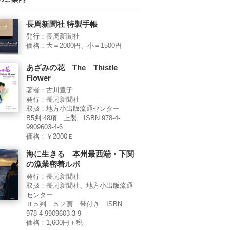
長周新聞社 特製手帳
発行：長周新聞社
価格：大＝2000円、小＝1500円
あざみの花 The Thistle
Flower
著者：古川豊子
発行：長周新聞社
取扱：地方小出版流通センター
B5判 48項 上製 ISBN 978-4-
9909603-4-6
価格：￥2000Ｅ
海に生きる 本州最西端・下関
の漁業密着ルポ
発行：長周新聞社
取扱：長周新聞社、地方小出版流通
センター
Ｂ５判 ５２頁 帯付き ISBN
978-4-9909603-3-9
価格：1,600円＋税