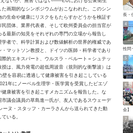
こえないが、無害ではない――EUにおける公衆衛生
した画期的なシンポジウムがおこなわれた。このシン
長・
物の生命や健康にリスクをもたらすかどうかを検証す
市民団体、業界代表者、そして欧州委員会の担当官が
わる最新の知見をそれぞれの専門の立場から報告し
理学者で、科学計算および数値解析の世界的権威であ
性問
ン・マットソン教授と、ドイツの医師・科学者であり
国際的エキスパート、ウルスラ・ベルート＝シュテッ
教授は、風力発電の超低周波音（規則的な衝撃波）は
物の壁を容易に透過して健康被害を引き起こしている
021年にノーベル生理学・医学賞を受賞したピエゾ
が健康被害を引き起こすメカニズムを報告した。な
岡市議会議員の草島進一氏が、友人であるスウェーデ
ドレーヌ・スタッフ・カーラさんから送られてきた動
会】
している。