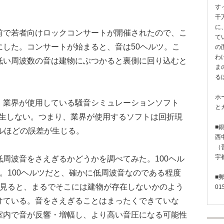
す
千
に
で若者向けロックコンサートが開催されたので、こ
て
にした。コンサートが始まると、音は50ヘルツ。こ
の
わ
低い周波数の音は建物にぶつかると裏側に回り込むと
ま
。
る
ホ
業界が使用している騒音シミュレーションソフト
と
は発生しない。つまり、業界が使用するソフトは回折現
■
ルほどの誤差が生じる。
西
（普
宇
周波音をさえぎるかどうかを調べてみた。100ヘル
。100ヘルツだと、確かに低周波音なのである程度
■
を見ると、まるでそこには建物が存在しないかのよう
01
けている。音をさえぎることはまったくできていな
室内で音が反響・増幅し、より高い音圧になる可能性