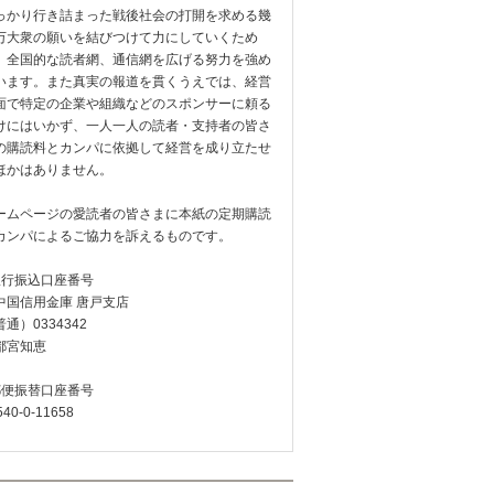
っかり行き詰まった戦後社会の打開を求める幾
万大衆の願いを結びつけて力にしていくため
、全国的な読者網、通信網を広げる努力を強め
います。また真実の報道を貫くうえでは、経営
面で特定の企業や組織などのスポンサーに頼る
けにはいかず、一人一人の読者・支持者の皆さ
の購読料とカンパに依拠して経営を成り立たせ
ほかはありません。
ームページの愛読者の皆さまに本紙の定期購読
カンパによるご協力を訴えるものです。
銀行振込口座番号
中国信用金庫 唐戸支店
通）0334342
都宮知恵
郵便振替口座番号
540-0-11658