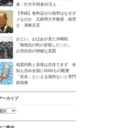
者・行方不明者25万人
【寄稿】食料品ゼロ税率はなぜダ
メなのか 元静岡大学教授・税理
士 湖東京至
おじい、おばあが見た沖縄戦
「無抵抗の民の皆殺しだった」
占領目的の明確な意図
地震列島と原発は共存できず 未
知も含め全国に6000もの断層
「安全」といえる場所ないと専門
家指摘
アーカイブ
のご案内