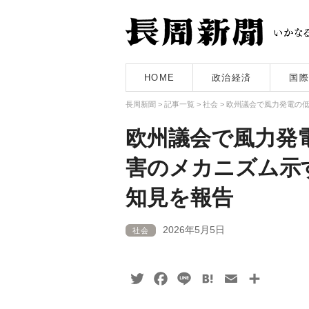
HOME
政治経済
国際
長周新聞
>
記事一覧
>
社会
>
欧州議会で風力発電の
欧州議会で風力発
害のメカニズム示
知見を報告
2026年5月5日
社会
Twitter
Facebook
Line
Hatena
Email
共
有