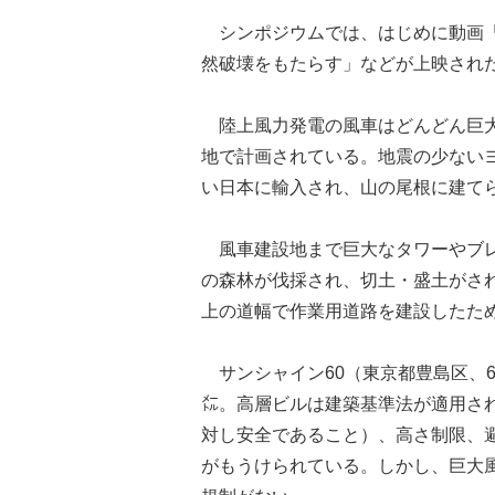
シンポジウムでは、はじめに動画「
然破壊をもたらす」などが上映され
陸上風力発電の風車はどんどん巨大
地で計画されている。地震の少ない
い日本に輸入され、山の尾根に建て
風車建設地まで巨大なタワーやブレ
の森林が伐採され、切土・盛土がさ
上の道幅で作業用道路を建設したた
サンシャイン60（東京都豊島区、60
㍍。高層ビルは建築基準法が適用さ
対し安全であること）、高さ制限、
がもうけられている。しかし、巨大