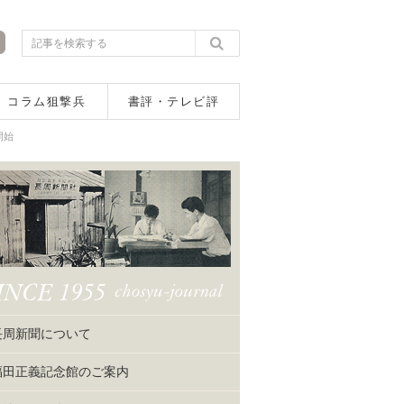
コラム狙撃兵
書評・テレビ評
開始
長周新聞について
福田正義記念館のご案内