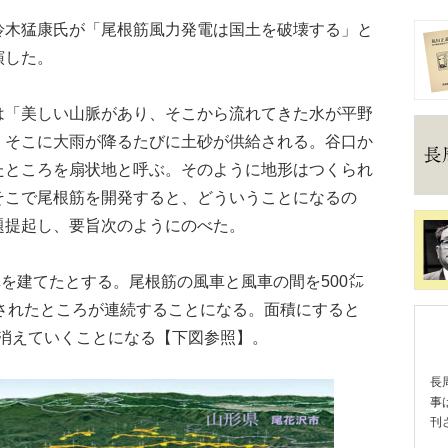
木猛康氏が「尾根筋風力発電は国土を破壊する」と
演した。
「美しい山脈があり、そこから流れてきた水が平野
、そこに大雨が降るたびに土砂が供給される。谷口か
たところを扇状地と呼ぶ。そのように地形はつくられ
そこで尾根筋を開発すると、どういうことになるの
題提起し、要旨次のようにのべた。
を建てたとする。尾根筋の風車と風車の間を500㍍
壊されたところが連続することになる。面積にすると
から消えていくことになる【下図参照】。
長
事
刊