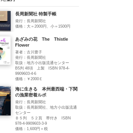
長周新聞社 特製手帳
発行：長周新聞社
価格：大＝2000円、小＝1500円
あざみの花 The Thistle
Flower
著者：古川豊子
発行：長周新聞社
取扱：地方小出版流通センター
B5判 48項 上製 ISBN 978-4-
9909603-4-6
価格：￥2000Ｅ
海に生きる 本州最西端・下関
の漁業密着ルポ
発行：長周新聞社
取扱：長周新聞社、地方小出版流通
センター
Ｂ５判 ５２頁 帯付き ISBN
978-4-9909603-3-9
価格：1,600円＋税