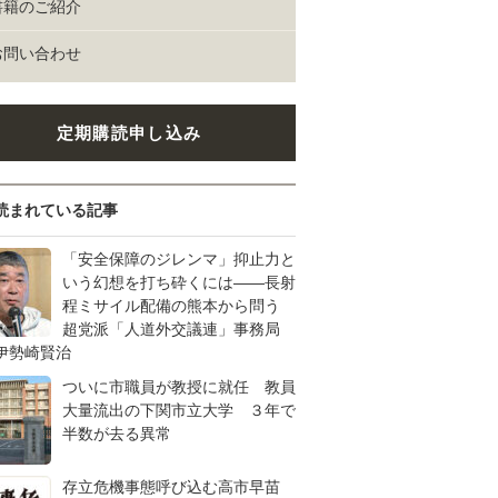
書籍のご紹介
お問い合わせ
定期購読申し込み
読まれている記事
「安全保障のジレンマ」抑止力と
いう幻想を打ち砕くには――長射
程ミサイル配備の熊本から問う
超党派「人道外交議連」事務局
伊勢崎賢治
ついに市職員が教授に就任 教員
大量流出の下関市立大学 ３年で
半数が去る異常
存立危機事態呼び込む高市早苗