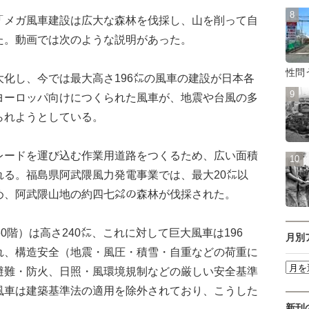
メガ風車建設は広大な森林を伐採し、山を削って自
た。動画では次のような説明があった。
性問
化し、今では最大高さ196㍍の風車の建設が日本各
ヨーロッパ向けにつくられた風車が、地震や台風の多
られようとしている。
ードを運び込む作業用道路をつくるため、広い面積
れる。福島県阿武隈風力発電事業では、最大20㍍以
め、阿武隈山地の約四七㌶の森林が伐採された。
階）は高さ240㍍、これに対して巨大風車は196
月別
れ、構造安全（地震・風圧・積雪・自重などの荷重に
避難・防火、日照・風環境規制などの厳しい安全基準
風車は建築基準法の適用を除外されており、こうした
新刊