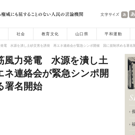
社会
教育文化
山口県
平和運動
力発電 水源を潰し土砂災害を誘発 再エネ連絡会が緊急シンポ開催 国に規制求める署名
筋風力発電 水源を潰し土
エネ連絡会が緊急シンポ開
る署名開始