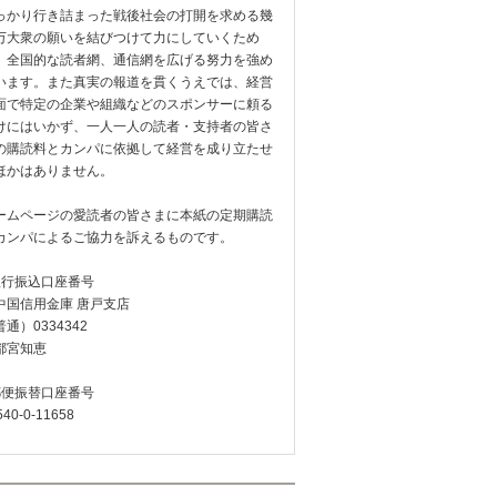
っかり行き詰まった戦後社会の打開を求める幾
万大衆の願いを結びつけて力にしていくため
、全国的な読者網、通信網を広げる努力を強め
います。また真実の報道を貫くうえでは、経営
面で特定の企業や組織などのスポンサーに頼る
けにはいかず、一人一人の読者・支持者の皆さ
の購読料とカンパに依拠して経営を成り立たせ
ほかはありません。
ームページの愛読者の皆さまに本紙の定期購読
カンパによるご協力を訴えるものです。
銀行振込口座番号
中国信用金庫 唐戸支店
通）0334342
都宮知恵
郵便振替口座番号
540-0-11658