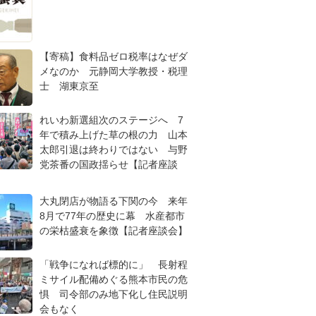
【寄稿】食料品ゼロ税率はなぜダ
メなのか 元静岡大学教授・税理
士 湖東京至
れいわ新選組次のステージへ 7
年で積み上げた草の根の力 山本
太郎引退は終わりではない 与野
党茶番の国政揺らせ【記者座談
大丸閉店が物語る下関の今 来年
8月で77年の歴史に幕 水産都市
の栄枯盛衰を象徴【記者座談会】
「戦争になれば標的に」 長射程
ミサイル配備めぐる熊本市民の危
惧 司令部のみ地下化し住民説明
会もなく