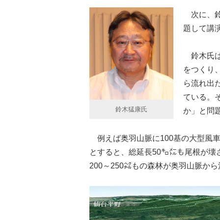
次に、鈴
題して講
鈴木氏は
をつくり
ら流れ出
ている。
鈴木猛康氏
か」と問
例えば奥羽山脈に100基の大型風車
とすると、総延長50㌔㍍も尾根が
200～250㌶もの森林が奥羽山脈