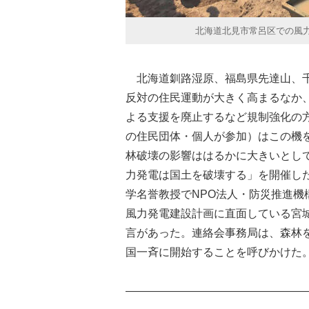
北海道北見市常呂区での風力
北海道釧路湿原、福島県先達山、千
反対の住民運動が大きく高まるなか、
よる支援を廃止するなど規制強化の
の住民団体・個人が参加）はこの機
林破壊の影響ははるかに大きいとし
力発電は国土を破壊する」を開催した
学名誉教授でNPO法人・防災推進
風力発電建設計画に直面している宮
言があった。連絡会事務局は、森林
国一斉に開始することを呼びかけた
――――――――――――――――