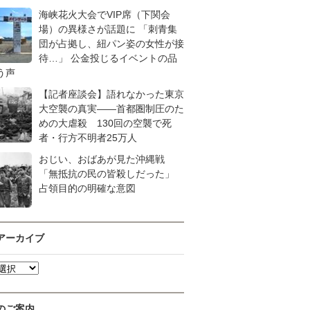
海峡花火大会でVIP席（下関会
場）の異様さが話題に 「刺青集
団が占拠し、紐パン姿の女性が接
待…」 公金投じるイベントの品
う声
【記者座談会】語れなかった東京
大空襲の真実――首都圏制圧のた
めの大虐殺 130回の空襲で死
者・行方不明者25万人
おじい、おばあが見た沖縄戦
「無抵抗の民の皆殺しだった」
占領目的の明確な意図
アーカイブ
のご案内