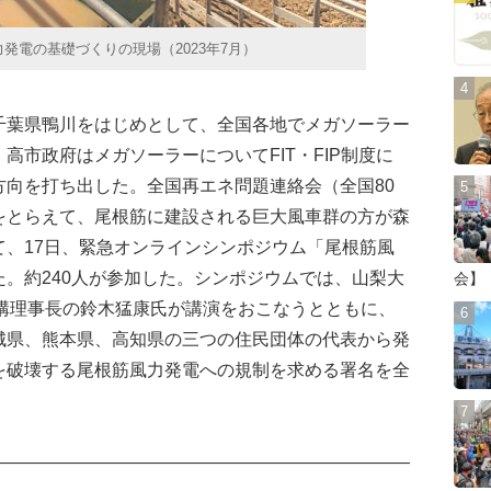
発電の基礎づくりの現場（2023年7月）
葉県鴨川をはじめとして、全国各地でメガソーラー
高市政府はメガソーラーについてFIT・FIP制度に
方向を打ち出した。全国再エネ問題連絡会（全国80
をとらえて、尾根筋に建設される巨大風車群の方が森
て、17日、緊急オンラインシンポジウム「尾根筋風
。約240人が参加した。シンポジウムでは、山梨大
会】
機構理事長の鈴木猛康氏が講演をおこなうとともに、
城県、熊本県、高知県の三つの住民団体の代表から発
を破壊する尾根筋風力発電への規制を求める署名を全
。
――――――――――――――――――――――――――――