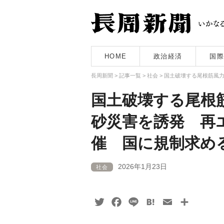
HOME
政治経済
国際
長周新聞
>
記事一覧
>
社会
>
国土破壊する尾根筋風
国土破壊する尾根
砂災害を誘発 再
催 国に規制求め
2026年1月23日
社会
Twitter
Facebook
Line
Hatena
Email
共
有