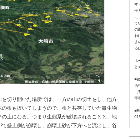
す
千
に
て
の
わ
ま
る
ホ
と
■
西
（普
宇
を切り開いた場所では、一方の山の切土をし、他方
木の根も抜いてしまうので、根と共存していた微生物
■
サの土になる。つまり生態系が破壊されることと、地
01
がて盛土側が崩壊し、崩壊土砂が下方へと流出し、谷