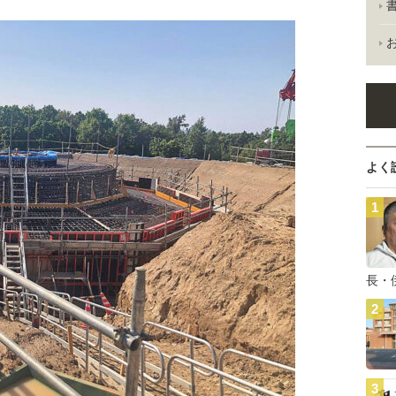
よく
長・