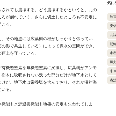
気に
されても崩壊する。どう崩壊するかというと、元の
ころが崩れていく。さらに切土したところも不安定に
地
起こる。
安
共
、その地盤には広葉樹の根がしっかりと張ってい
朝
菌の形で共生している）によって保水の空間ができ、
の頂上を守っている。
水
風
有機態窒素を無機態窒素に変換し、広葉樹がアンモ
米
、樹木に吸収されない残った部分だけが地下水として
憲
わけだ。地下水は栄養塩を含んでおり、それが沿岸海
ている。
機能も水源涵養機能も地盤の安定も失われてしま