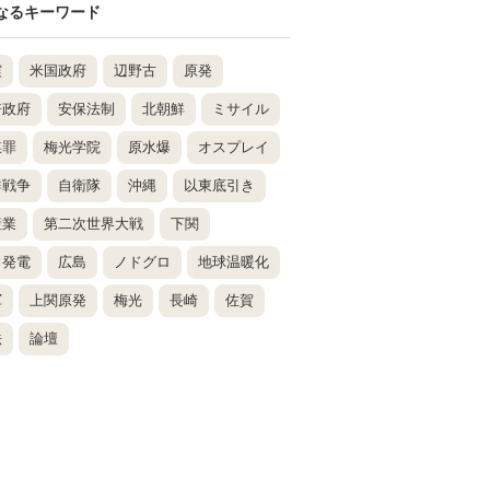
なるキーワード
震
米国政府
辺野古
原発
倍政府
安保法制
北朝鮮
ミサイル
謀罪
梅光学院
原水爆
オスプレイ
鮮戦争
自衛隊
沖縄
以東底引き
産業
第二次世界大戦
下関
力発電
広島
ノドグロ
地球温暖化
軍
上関原発
梅光
長崎
佐賀
法
論壇