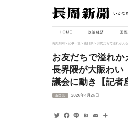
HOME
政治経済
国際
長周新聞
>
記事一覧
>
山口県
>
お友だちで溢れかえ
お友だちで溢れか
長界隈が大賑わい
議会に動き【記者
2026年4月26日
山口県
Twitter
Facebook
Line
Hatena
Email
共
有