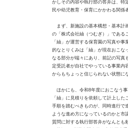
かしその内容や執行部の答弁は、特
民や幼児教育・保育にかかわる関係
まず、新施設の基本構想・基本計画
の「株式会社紬（つむぎ）」である
「紬」が運営する保育園の写真や事
的なとりくみは「紬」が現在おこな
なる部分が端々にあり、前記の写真
定受託者が自社でやっている事業内
からもちょっと信じられない状態に
ほかにも、令和8年度におこなう事業
「紬」に見積りを依頼して計上した
手順を踏むべきものが、同時進行で
ような進め方になっているのかと市
質問に対する執行部答弁がなんとも