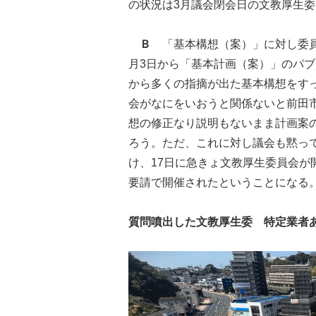
の状況は3月議会閉会日の文教厚生
Ｂ
「基本構想（案）」に対し委員
月3日から「基本計画（案）」のパ
から多くの指摘が出た基本構想をす
会がなにをいおうと関係ないと前田
想の修正なり説明もないまま計画案
ろう。ただ、これに対し議会も黙っ
け、17日に急きょ文教厚生委員会
要請で開催されたということになる
質問噴出した文教厚生委 特定業者