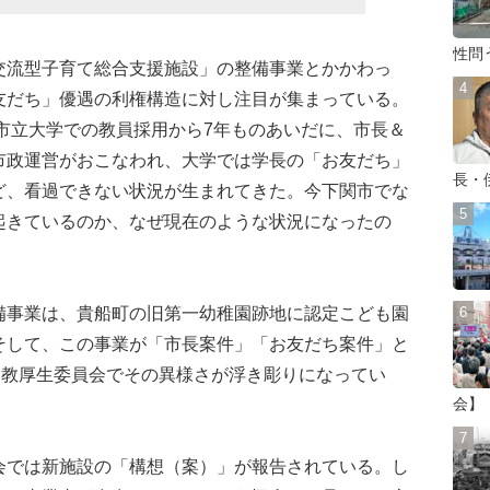
性問
流型子育て総合支援施設」の整備事業とかかわっ
友だち」優遇の利権構造に対し注目が集まっている。
の市立大学での教員採用から7年ものあいだに、市長＆
市政運営がおこなわれ、大学では学長の「お友だち」
長・
ど、看過できない状況が生まれてきた。今下関市でな
起きているのか、なぜ現在のような状況になったの
事業は、貴船町の旧第一幼稚園跡地に認定こども園
そして、この事業が「市長案件」「お友だち案件」と
文教厚生委員会でその異様さが浮き彫りになってい
会】
では新施設の「構想（案）」が報告されている。し