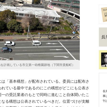
備を計画している市立第一幼稚園跡地（下関市貴船町）
は「基本構想」が配布されている。委員には配布さ
われている最中であるのにこの構想がどこにも公表さ
長
同一の受託業者のもとで同時に進むこと自体聞いたこ
事
となる構想は公表されているべきだ。位置づけが支離
刊