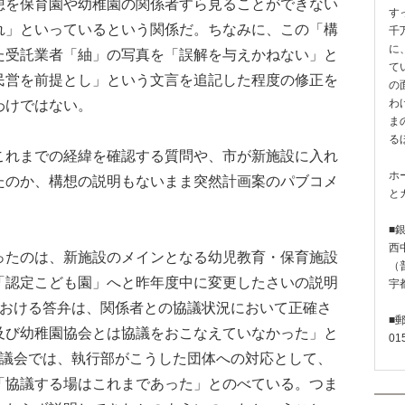
想を保育園や幼稚園の関係者すら見ることができない
す
れ」といっているという関係だ。ちなみに、この「構
千
に
た受託業者「紬」の写真を「誤解を与えかねない」と
て
民営を前提とし」という文言を追記した程度の修正を
の
わけではない。
わ
ま
る
れまでの経緯を確認する質問や、市が新施設に入れ
ホ
たのか、構想の説明もないまま突然計画案のパブコメ
と
。
■
西
たのは、新施設のメインとなる幼児教育・保育施設
（普
「認定こども園」へと昨年度中に変更したさいの説明
宇
における答弁は、関係者との協議状況において正確さ
■
及び幼稚園協会とは協議をおこなえていなかった」と
01
月議会では、執行部がこうした団体への対応として、
「協議する場はこれまであった」とのべている。つま