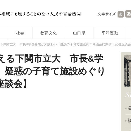
社会
教育文化
山口県
平和運動
る下関市立大 市長&学長界隈が大賑わい 疑惑の子育て施設めぐり議会に動き【記者座談
える下関市立大 市長&学
 疑惑の子育て施設めぐり
座談会】