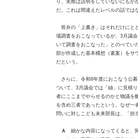
り、実際は説明をしていないにもか
だ。これは間違えたレベルの話では
答弁の「上書き」はそれだけにとど
場調査をおこなっているが、3月議
いて調査をおこなった」とのべてい
部が作成した基本構想（素案）をサ
だという。
さらに、令和8年度におこなう公募資
ついて、3月議会では「紬」に見積
者にここまでやらせるのかと物議を
を含め三者であったという。なぜ一
問いに対しこども未来部長は、「担
Ａ
細かな内容になってくると、関