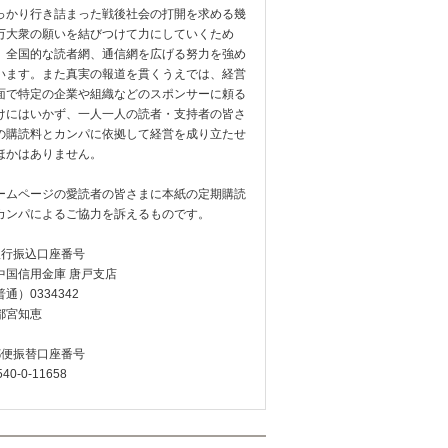
っかり行き詰まった戦後社会の打開を求める幾
万大衆の願いを結びつけて力にしていくため
、全国的な読者網、通信網を広げる努力を強め
います。また真実の報道を貫くうえでは、経営
面で特定の企業や組織などのスポンサーに頼る
けにはいかず、一人一人の読者・支持者の皆さ
の購読料とカンパに依拠して経営を成り立たせ
ほかはありません。
ームページの愛読者の皆さまに本紙の定期購読
カンパによるご協力を訴えるものです。
銀行振込口座番号
中国信用金庫 唐戸支店
通）0334342
都宮知恵
郵便振替口座番号
540-0-11658