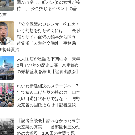
団が占拠し、紐パン姿の女性が接
待…」 公金投じるイベントの品
う声
「安全保障のジレンマ」抑止力と
いう幻想を打ち砕くには――長射
程ミサイル配備の熊本から問う
超党派「人道外交議連」事務局
伊勢崎賢治
大丸閉店が物語る下関の今 来年
8月で77年の歴史に幕 水産都市
の栄枯盛衰を象徴【記者座談会】
れいわ新選組次のステージへ 7
年で積み上げた草の根の力 山本
太郎引退は終わりではない 与野
党茶番の国政揺らせ【記者座談
【記者座談会】語れなかった東京
大空襲の真実――首都圏制圧のた
めの大虐殺 130回の空襲で死