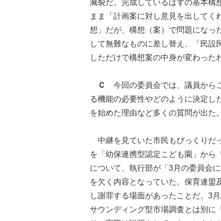
滅裂だ。完成しているはずの基本構
まま「計画案に対し意見を出してく
想」だが、構想（案）で問題になっ
して無難なものに差し替え、「民設
しただけで構想案の中身が変わった
Ｃ
今回の委員会では、議員からこ
る機能の必要性やどのように決定し
を始めた理由など多くの質問が出た
中継を見ていた市民もびっくりだっ
を「幼保連携型認定こども園」から
について、執行部が「3月の委員会
を欠く内容となっていた。保育連盟
し謝罪する場面があったことだ。3
サウンディング型市場調査とは別に