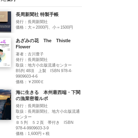
長周新聞社 特製手帳
発行：長周新聞社
価格：大＝2000円、小＝1500円
あざみの花 The Thistle
Flower
著者：古川豊子
発行：長周新聞社
取扱：地方小出版流通センター
B5判 48項 上製 ISBN 978-4-
9909603-4-6
価格：￥2000Ｅ
海に生きる 本州最西端・下関
の漁業密着ルポ
発行：長周新聞社
取扱：長周新聞社、地方小出版流通
センター
Ｂ５判 ５２頁 帯付き ISBN
978-4-9909603-3-9
価格：1,600円＋税