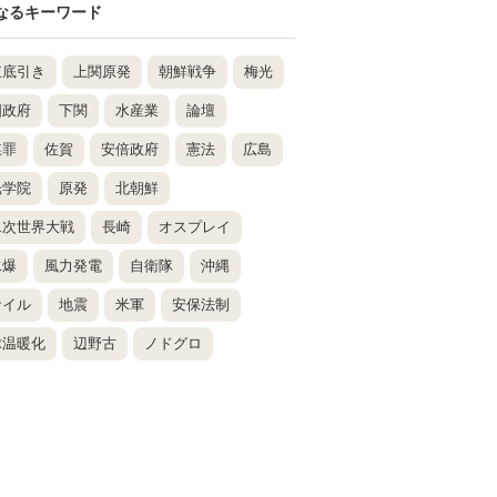
なるキーワード
東底引き
上関原発
朝鮮戦争
梅光
国政府
下関
水産業
論壇
謀罪
佐賀
安倍政府
憲法
広島
光学院
原発
北朝鮮
二次世界大戦
長崎
オスプレイ
水爆
風力発電
自衛隊
沖縄
サイル
地震
米軍
安保法制
球温暖化
辺野古
ノドグロ