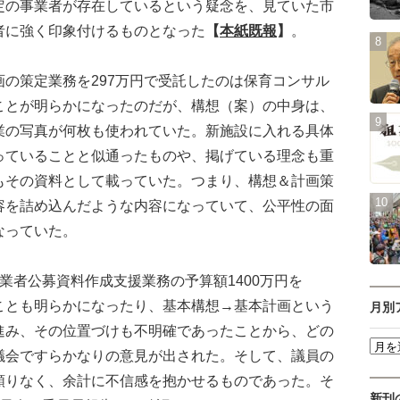
定の事業者が存在しているという疑念を、見ていた市
者に強く印象付けるものとなった
【
本紙既報
】
。
の策定業務を297万円で受託したのは保育コンサル
ことが明らかになったのだが、構想（案）の中身は、
業の写真が何枚も使われていた。新施設に入れる具体
っていることと似通ったものや、掲げている理念も重
もその資料として載っていた。つまり、構想＆計画策
容を詰め込んだような内容になっていて、公平性の面
なっていた。
者公募資料作成支援業務の予算額1400万円を
ことも明らかになったり、基本構想→基本計画という
月別
進み、その位置づけも不明確であったことから、どの
議会ですらかなりの意見が出された。そして、議員の
頼りなく、余計に不信感を抱かせるものであった。そ
新刊