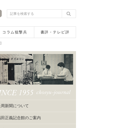
コラム狙撃兵
書評・テレビ評
会】
長周新聞について
福田正義記念館のご案内