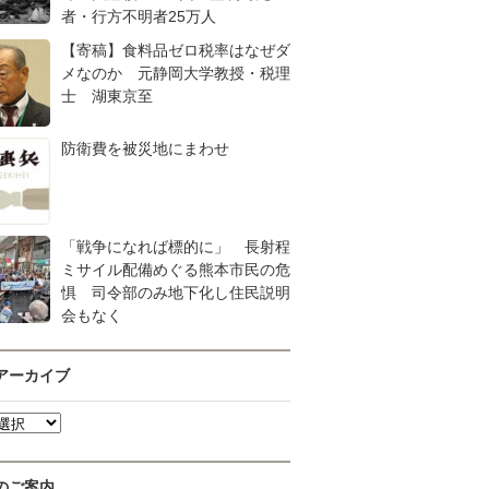
者・行方不明者25万人
【寄稿】食料品ゼロ税率はなぜダ
メなのか 元静岡大学教授・税理
士 湖東京至
防衛費を被災地にまわせ
「戦争になれば標的に」 長射程
ミサイル配備めぐる熊本市民の危
惧 司令部のみ地下化し住民説明
会もなく
アーカイブ
のご案内