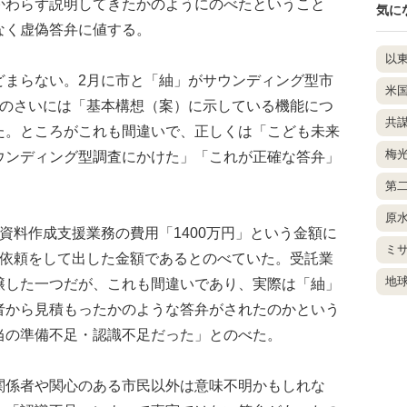
かわらず説明してきたかのようにのべたということ
気に
なく虚偽答弁に値する。
以
まらない。2月に市と「紬」がサウンディング型市
米
会のさいには「基本構想（案）に示している機能につ
共
た。ところがこれも間違いで、正しくは「こども未来
梅
ウンディング型調査にかけた」「これが正確な答弁」
第
原
料作成支援業務の費用「1400万円」という金額に
ミ
り依頼をして出した金額であるとのべていた。受託業
地
醸した一つだが、これも間違いであり、実際は「紬」
者から見積もったかのような答弁がされたのかという
当の準備不足・認識不足だった」とのべた。
係者や関心のある市民以外は意味不明かもしれな