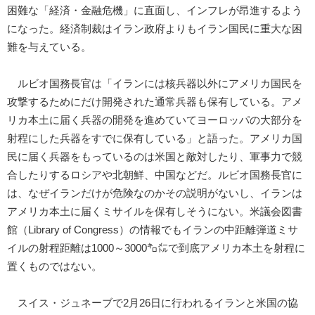
困難な「経済・金融危機」に直面し、インフレが昂進するよう
になった。経済制裁はイラン政府よりもイラン国民に重大な困
難を与えている。
ルビオ国務長官は「イランには核兵器以外にアメリカ国民を
攻撃するためにだけ開発された通常兵器も保有している。アメ
リカ本土に届く兵器の開発を進めていてヨーロッパの大部分を
射程にした兵器をすでに保有している」と語った。アメリカ国
民に届く兵器をもっているのは米国と敵対したり、軍事力で競
合したりするロシアや北朝鮮、中国などだ。ルビオ国務長官に
は、なぜイランだけが危険なのかその説明がないし、イランは
アメリカ本土に届くミサイルを保有しそうにない。米議会図書
館（Library of Congress）の情報でもイランの中距離弾道ミサ
イルの射程距離は1000～3000㌔㍍で到底アメリカ本土を射程に
置くものではない。
スイス・ジュネーブで2月26日に行われるイランと米国の協