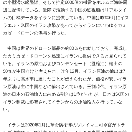
の小型潜水艦艦隊、そして推定6000個の機雷をホルムズ海峡周
辺に配備している。近隣で活動する中国の監視船はリアルタイ
ムの目標データをイランに提供している。中国は昨年6月にイス
ラエル・米国のイラン攻撃があってからイランにいわゆるカミ
カゼ・ドローンの供与を行った。
中国は世界のドローン部品の約80％を供給しており、完成し
たカミカゼ・ドローンを迅速にイランに提供できると見られて
いる。イランの原油およびコンデンセート（凝縮油）輸出の
90％が中国向けと考えられ、昨年12月、イラン原油の輸出は7
年ぶりに高水準に達したことが伝えられたが、価格が安いイラ
ン原油は主に中国などに輸出されている。王制時代、イラン原
油の日本の石油輸入に占める割合は1位だったが、日本は米国の
イラン制裁に影響されてイランからの原油輸入を行っていな
い。
イランは2020年1月に革命防衛隊のソレイマニ司令官がトラ