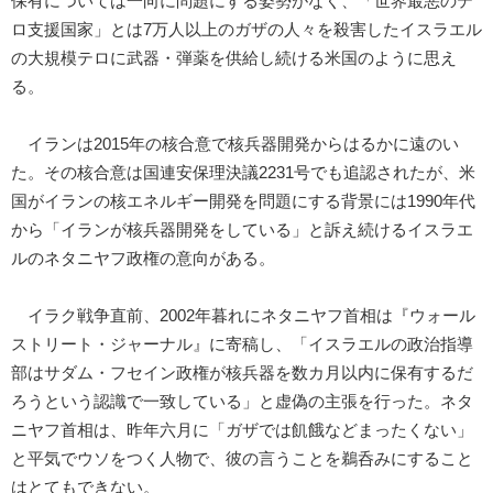
保有については一向に問題にする姿勢がなく、「世界最悪のテ
ロ支援国家」とは7万人以上のガザの人々を殺害したイスラエル
の大規模テロに武器・弾薬を供給し続ける米国のように思え
る。
イランは2015年の核合意で核兵器開発からはるかに遠のい
た。その核合意は国連安保理決議2231号でも追認されたが、米
国がイランの核エネルギー開発を問題にする背景には1990年代
から「イランが核兵器開発をしている」と訴え続けるイスラエ
ルのネタニヤフ政権の意向がある。
イラク戦争直前、2002年暮れにネタニヤフ首相は『ウォール
ストリート・ジャーナル』に寄稿し、「イスラエルの政治指導
部はサダム・フセイン政権が核兵器を数カ月以内に保有するだ
ろうという認識で一致している」と虚偽の主張を行った。ネタ
ニヤフ首相は、昨年六月に「ガザでは飢餓などまったくない」
と平気でウソをつく人物で、彼の言うことを鵜呑みにすること
はとてもできない。