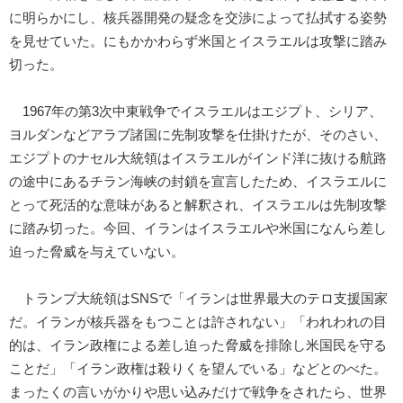
に明らかにし、核兵器開発の疑念を交渉によって払拭する姿勢
を見せていた。にもかかわらず米国とイスラエルは攻撃に踏み
切った。
1967年の第3次中東戦争でイスラエルはエジプト、シリア、
ヨルダンなどアラブ諸国に先制攻撃を仕掛けたが、そのさい、
エジプトのナセル大統領はイスラエルがインド洋に抜ける航路
の途中にあるチラン海峡の封鎖を宣言したため、イスラエルに
とって死活的な意味があると解釈され、イスラエルは先制攻撃
に踏み切った。今回、イランはイスラエルや米国になんら差し
迫った脅威を与えていない。
トランプ大統領はSNSで「イランは世界最大のテロ支援国家
だ。イランが核兵器をもつことは許されない」「われわれの目
的は、イラン政権による差し迫った脅威を排除し米国民を守る
ことだ」「イラン政権は殺りくを望んでいる」などとのべた。
まったくの言いがかりや思い込みだけで戦争をされたら、世界