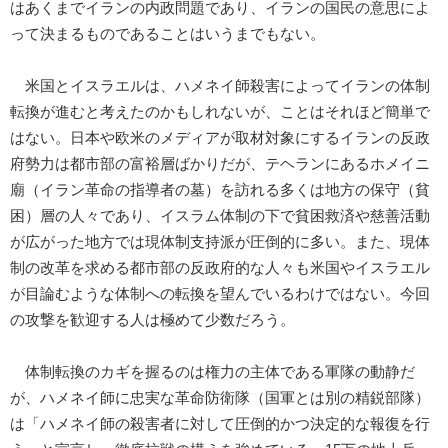
はあくまでイランの内政問題であり、イランの国民の意思によ
って決まるものであることはいうまでもない。
米国とイスラエルは、ハメネイ師殺害によってイランの体制
転換が進むと考えたのかもしれないが、ことはそれほど簡単で
はない。日本や欧米のメディアが取材対象にするイランの反政
府勢力は都市部の富裕層ばかりだが、テヘランにあるホメイニ
廟（イラン革命の指導者の墓）を訪れる多くは地方の保守（貧
困）層の人々であり、イスラム体制の下で貧困救済や慈善活動
が広がった地方では現体制支持派が圧倒的に多い。また、現体
制の改革を求める都市部の反政府的な人々も米国やイスラエル
が目論むような体制への転換を望んでいるわけではない。今回
の攻撃を歓迎する人は極めて少数だろう。
体制転換のカギを握るのは権力の主体である軍隊の動静だ
が、ハメネイ師に忠実な革命防衛隊（国軍とは別の精鋭部隊）
は「ハメネイ師の殺害者に対して圧倒的かつ決定的な報復を行