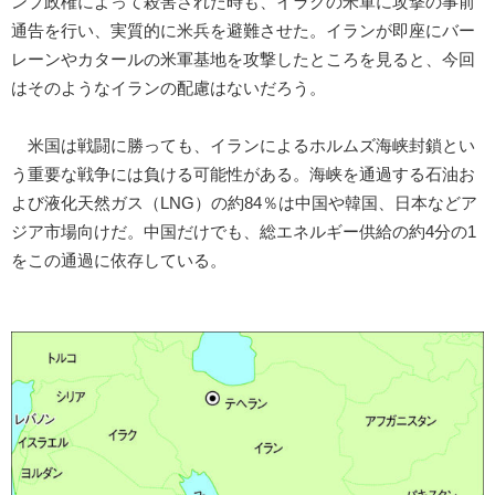
ンプ政権によって殺害された時も、イラクの米軍に攻撃の事前
通告を行い、実質的に米兵を避難させた。イランが即座にバー
レーンやカタールの米軍基地を攻撃したところを見ると、今回
はそのようなイランの配慮はないだろう。
米国は戦闘に勝っても、イランによるホルムズ海峡封鎖とい
う重要な戦争には負ける可能性がある。海峡を通過する石油お
よび液化天然ガス（LNG）の約84％は中国や韓国、日本などア
ジア市場向けだ。中国だけでも、総エネルギー供給の約4分の1
をこの通過に依存している。