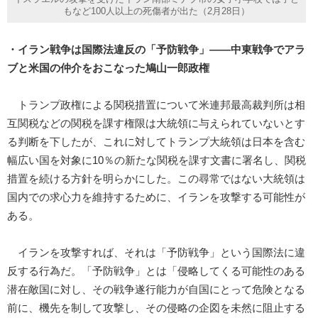
もなど100人以上の死傷者が出た（2月28日）
・イラン戦争は国際法違反の「予防戦争」――中東戦争でアラ
ブと米国の仲介をおこなった鳩山一郎政権
トランプ政権による関税措置について米連邦最高裁判所は相
互関税などの関税を課す権限は大統領に与えられていないとす
る判断を下したが、これに対してトランプ大統領は日本を含む
幅広い国を対象に10％の新たな関税を課す文書に署名し、関税
措置を続ける方針を明らかにした。この尋常ではない大統領は
国内での求心力を維持するために、イランを攻撃する可能性が
ある。
イランを攻撃すれば、それは「予防戦争」という国際法に違
反する行為だ。「予防戦争」とは「侵略してくる可能性のある
潜在敵国に対し、その戦争遂行能力が自国にとって危険となる
前に、機先を制して攻撃し、その侵略の企図を未然に阻止する