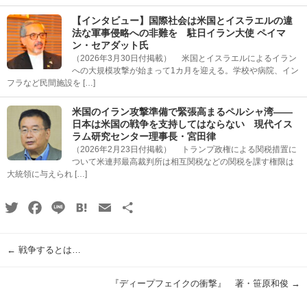
【インタビュー】国際社会は米国とイスラエルの違
法な軍事侵略への非難を 駐日イラン大使 ペイマ
ン・セアダット氏
（2026年3月30日付掲載） 米国とイスラエルによるイラン
への大規模攻撃が始まって1カ月を迎える。学校や病院、イン
フラなど民間施設を […]
米国のイラン攻撃準備で緊張高まるペルシャ湾――
日本は米国の戦争を支持してはならない 現代イス
ラム研究センター理事長・宮田律
（2026年2月23日付掲載） トランプ政権による関税措置に
ついて米連邦最高裁判所は相互関税などの関税を課す権限は
大統領に与えられ […]
Twitter
Facebook
Line
Hatena
Email
共
有
←
戦争するとは…
『ディープフェイクの衝撃』 著・笹原和俊
→