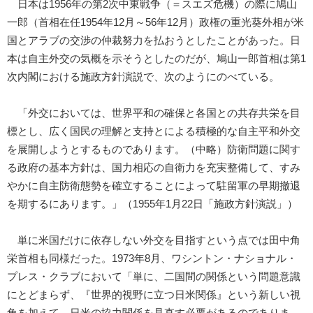
日本は1956年の第2次中東戦争（＝スエズ危機）の際に鳩山
一郎（首相在任1954年12月～56年12月）政権の重光葵外相が米
国とアラブの交渉の仲裁努力を払おうとしたことがあった。日
本は自主外交の気概を示そうとしたのだが、鳩山一郎首相は第1
次内閣における施政方針演説で、次のようにのべている。
「外交においては、世界平和の確保と各国との共存共栄を目
標とし、広く国民の理解と支持とによる積極的な自主平和外交
を展開しようとするものであります。（中略）防衛問題に関す
る政府の基本方針は、国力相応の自衛力を充実整備して、すみ
やかに自主防衛態勢を確立することによって駐留軍の早期撤退
を期するにあります。」（1955年1月22日「施政方針演説」）
単に米国だけに依存しない外交を目指すという点では田中角
栄首相も同様だった。1973年8月、ワシントン・ナショナル・
プレス・クラブにおいて「単に、二国間の関係という問題意識
にとどまらず、『世界的視野に立つ日米関係』という新しい視
角を加えて、日米の協力関係を見直す必要があるのでありま