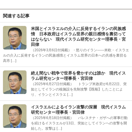
関連する記事
米国とイスラエルの介入に反発するイランの民族感
情 日本政府はイスラム世界の親日感情を裏切って
はならない 現代イスラム研究センター理事長・宮
田律
（2026年3月6日付掲載） ・怒りのイラン――米欧・イスラエ
ルの介入に反発するイランの民族感情とイスラム世界の日本への共感を裏切る
高市 […]
絶え間ない戦争で世界を脅かすのは誰か 現代イス
ラム研究センター理事長・宮田律
（2025年6月27日付掲載） トランプ米政府が6月22日、突
如としてイランの核施設を先制攻撃【既報】したことによ
り、イランとイスラエ […]
イスラエルによるイラン攻撃の深層 現代イスラム
研究センター理事長・宮田律
（2025年6月18日付掲載） パレスチナ・ガザへの軍事行動
を続けるイスラエルが13日、突如としてイランへの攻撃を開
始した。攻撃は […]