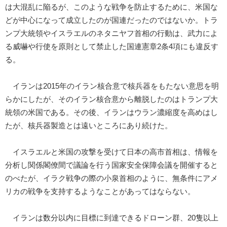
は大混乱に陥るが、このような戦争を防止するために、米国な
どが中心になって成立したのが国連だったのではないか。トラ
ンプ大統領やイスラエルのネタニヤフ首相の行動は、武力によ
る威嚇や行使を原則として禁止した国連憲章2条4項にも違反す
る。
イランは2015年のイラン核合意で核兵器をもたない意思を明
らかにしたが、そのイラン核合意から離脱したのはトランプ大
統領の米国である。その後、イランはウラン濃縮度を高めはし
たが、核兵器製造とは遠いところにあり続けた。
イスラエルと米国の攻撃を受けて日本の高市首相は、情報を
分析し関係閣僚間で議論を行う国家安全保障会議を開催すると
のべたが、イラク戦争の際の小泉首相のように、無条件にアメ
リカの戦争を支持するようなことがあってはならない。
イランは数分以内に目標に到達できるドローン群、20隻以上