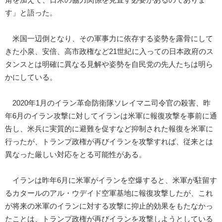
す」と語った。
米国一辺倒となり、その軍事力に依存する姿勢を露骨にして
きた小泉、安倍、高市政権など21世紀に入っての日本政府のス
タンスとは明確に異なる見解や姿勢を自民党の先人たちは明ら
かにしている。
2020年1月のイラン革命防衛隊ソレイマニ司令官の殺害、昨
年6月のイラン攻撃に対してイランは米軍に報復攻撃を事前に通
告し、米兵に実質的に避難を促すなど抑制された報復を米軍に
行ったが、トランプ政権が再びイランを攻撃すれば、従来とは
異なった厳しい対応をとる可能性がある。
イランは昨年6月に米軍がイランを空爆すると、米軍が駐留す
るカタールのアル・ウデイド空軍基地に報復攻撃したが、これ
が将来の米軍のイランに対する攻撃に抑止的効果をもたなかっ
たことは、トランプ政権が再びイランを攻撃しようとしている