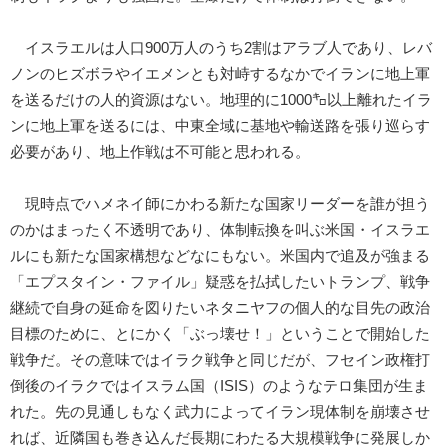
イスラエルは人口900万人のうち2割はアラブ人であり、レバ
ノンのヒズボラやイエメンとも対峙するなかでイランに地上軍
を送るだけの人的資源はない。地理的に1000㌔以上離れたイラ
ンに地上軍を送るには、中東全域に基地や輸送路を張り巡らす
必要があり、地上作戦は不可能と思われる。
現時点でハメネイ師にかわる新たな国家リーダーを誰が担う
のかはまったく不透明であり、体制転換を叫ぶ米国・イスラエ
ルにも新たな国家構想などなにもない。米国内で追及が強まる
「エプスタイン・ファイル」疑惑を払拭したいトランプ、戦争
継続で自身の延命を図りたいネタニヤフの個人的な目先の政治
目標のために、とにかく「ぶっ壊せ！」ということで開始した
戦争だ。その意味ではイラク戦争と同じだが、フセイン政権打
倒後のイラクではイスラム国（ISIS）のようなテロ集団が生ま
れた。先の見通しもなく武力によってイラン現体制を崩壊させ
れば、近隣国も巻き込んだ長期にわたる大規模戦争に発展しか