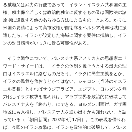
る威嚇又は武力の行使であって、イラン・イスラム共和国の主
権、領土保全若しくは政治的独立に反するもの又は国際法の諸
原則に違反する他のあらゆる方法によるもの」とある。かりに
米国の要請によって高市政権が自衛隊をペルシア湾岸地域に派
遣したら、イランが設定した海域に関する要件に抵触し、イラ
ンの対日感情がいっきに曇る可能性がある。
イラク戦争について、パレスチナ系アメリカ人の思想家エド
ワード・サイードは、「イラクの体制を覆そうとする最大の理
由はイスラエルに絡むものだろう。イラクに民主主義をとか、
イラクの民衆を救おうとかではない。シャロン（当時のイスラ
エル首相）とすればサウジアラビア、エジプト、ヨルダンを無
力化しイラク攻撃を進めれば、アラブ世界を政治的に破壊して
パレスチナ人を『終わり』にできる。ヨルダン川西岸、ガザ両
地区にも入植し、パレスチナ人を追い出すかも知れない」と語
っている（『朝日新聞』2002年9月17日）。この表現を借りれ
ば、今回のイラン攻撃は、イランを政治的に破壊して、パレス