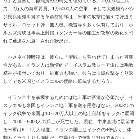
う」と宣言し、徹底抗戦の構えを強めている。15万の地上兵
力、2万人の海軍要員、1万5000人の空軍、そして大規模なバシ
ジ民兵組織を擁する革命防衛隊は、米軍の攻撃に備えて弾道ミ
サイル、ロケット弾、無人機、機雷等を多く保有しており、ホ
ルムズ海峡は事実上封鎖（タンカー等の船主が攻撃の激化を恐
れて通過を忌避）された状況だ。
ハメネイ師暗殺は、彼らに「聖戦」を誓わせてしまった可能
性がある。イラン人は熱情的で、イスラム教シーア派には殉教
精神が根付いており、結束力も強い。彼らは自爆攻撃をくり返
してでも米国とイスラエルの侵略に抵抗するだろう。
イラン全土を掌握するためには地上軍の派遣が必須だが、イ
スラエルも米国もイランに地上軍を送る用意はない。2003年の
イラク戦争で米国は10～20万人以上の地上部隊をイラクに展開
し、4000～5000人の兵士が死亡した。現在、中東全域に駐留す
る米軍は6～7万人程度。イランの国土はイラクの4倍広く、体
制もイラクよりも強固だ。空爆だけで体制は打倒できない。