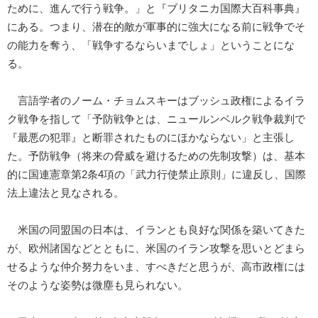
ために、進んで行う戦争。」と『ブリタニカ国際大百科事典』
にある。つまり、潜在的敵が軍事的に強大になる前に戦争でそ
の能力を奪う、「戦争するならいまでしょ」ということにな
る。
言語学者のノーム・チョムスキーはブッシュ政権によるイラ
ク戦争を指して「予防戦争とは、ニュールンベルク戦争裁判で
『最悪の犯罪』と断罪されたものにほかならない」と主張し
た。予防戦争（将来の脅威を避けるための先制攻撃）は、基本
的に国連憲章第2条4項の「武力行使禁止原則」に違反し、国際
法上違法と見なされる。
米国の同盟国の日本は、イランとも良好な関係を築いてきた
が、欧州諸国などとともに、米国のイラン攻撃を思いとどまら
せるような仲介努力をいま、すべきだと思うが、高市政権には
そのような姿勢は微塵も見られない。