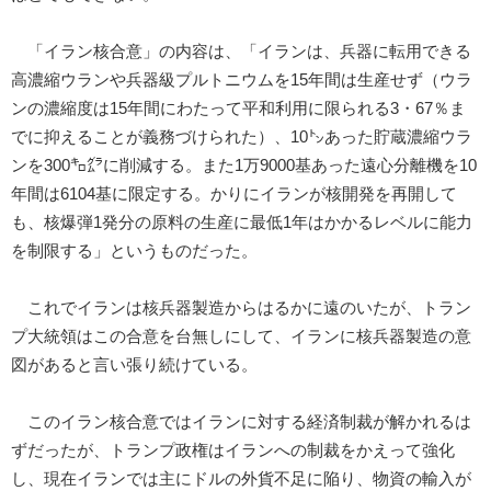
「イラン核合意」の内容は、「イランは、兵器に転用できる
高濃縮ウランや兵器級プルトニウムを15年間は生産せず（ウラ
ンの濃縮度は15年間にわたって平和利用に限られる3・67％ま
でに抑えることが義務づけられた）、10㌧あった貯蔵濃縮ウラ
ンを300㌔㌘に削減する。また1万9000基あった遠心分離機を10
年間は6104基に限定する。かりにイランが核開発を再開して
も、核爆弾1発分の原料の生産に最低1年はかかるレベルに能力
を制限する」というものだった。
これでイランは核兵器製造からはるかに遠のいたが、トラン
プ大統領はこの合意を台無しにして、イランに核兵器製造の意
図があると言い張り続けている。
このイラン核合意ではイランに対する経済制裁が解かれるは
ずだったが、トランプ政権はイランへの制裁をかえって強化
し、現在イランでは主にドルの外貨不足に陥り、物資の輸入が