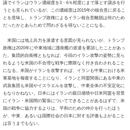
議でイランはウラン濃縮度を3・6％程度にまで落とす譲歩を行
うとも見られているが、この濃縮度は2015年の核合意に戻るこ
とを意味し、トランプ政権によるイラン核合意離脱は何のため
だったかとあらためて問わざるを得ないことになる。
米国には地上兵力を派遣する意図が見られないが、トランプ
政権は2020年に中東地域に護衛艦の派遣を要請したことがあっ
た。集団的自衛権ともなれば、今回のイラン攻撃の姿勢に見ら
れるような米国の不合理な戦争に際限なく付き合わされること
になる。米国がイランを攻撃すれば、イランも中東における米
軍基地を報復することになり、イランと同盟関係にある中東の
武装集団も米国やイスラエルを攻撃し、中東全体の不安定化に
もなりかねない。日本にはイランの親日感情や日米同盟を背景
にイラン・米国間の緊張についてできることがあるはずで、米
国の戦争に協力するよりは、平和のための仲介を行ったほう
が、中東、あるいは国際社会の日本に対する評価も上がること
は言うまでもない。