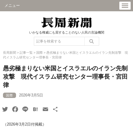
メニュー
いかなる権威にも屈することのない人民の言論機関
長周新聞
>
記事一覧
>
国際
>
愚劣極まりない米国とイスラエルのイラン先制攻撃 現
代イスラム研究センター理事長・宮田律
愚劣極まりない米国とイスラエルのイラン先制
攻撃 現代イスラム研究センター理事長・宮田
律
2026年3月5日
国際
Twitter
Facebook
Line
Hatena
Email
共
有
（2026年3月2日付掲載）