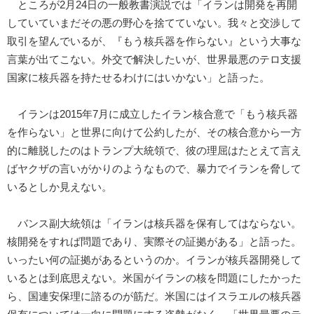
ところが2月24日の一般教書演説では「イランは開発を再開
していていまだその悪の野心を捨てていない。我々と交渉して
取引を望んでいるが、『もう核兵器を作らない』という大事な
言葉が出てこない。外交で解決したいが、世界最悪のテロ支援
国家に核兵器を持たせるわけにはいかない」と語った。
イランは2015年7月に成立したイラン核合意で「もう核兵器
を作らない」と世界に向けて公約したが、その核合意から一方
的に離脱したのはトランプ大統領で、彼の理屈はたとえて言え
ばヤクザの言いがかりのようなもので、暴力でイランを脅して
いるとしか見えない。
バンス副大統領は「イランは核兵器を保有してはならない。
核開発をすれば問題であり、実際その証拠がある」と語った。
いったい何の証拠があるというのか。イランが核兵器開発して
いるとは到底思えない。米国がイランの核を問題にしたかった
ら、国連安保理に諮るのが筋だ。米国にはイスラエルの核兵器