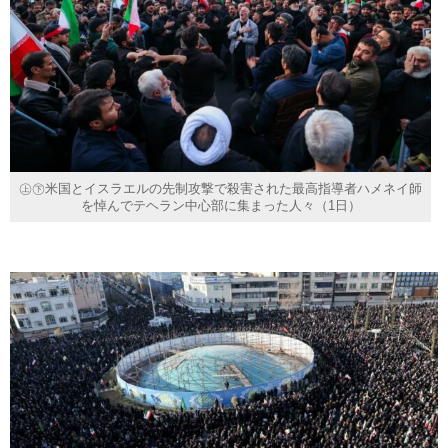
㊤㊦米国とイスラエルの先制攻撃で殺害された最高指導者ハメネイ師
を悼んでテヘラン中心部に集まった人々（1日）