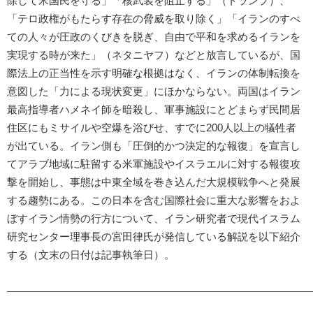
除して米国民を守る」「核武装を阻止する」（トランプ）、
「テロ政権がもたらす存在の脅威を取り除く」「イランのすべ
ての人々が圧政のくびきを脱ぎ、自由で平和を求めるイランを
実現する時が来た」（ネタニヤフ）などと放言しているが、国
際法上の正当性を示す明確な根拠はなく、イランの体制転換を
意図した「力による現状変更」にほかならない。両国はイラン
最高指導者ハメネイ師を暗殺し、軍事施設にとどまらず民間居
住区にもミサイルや空爆を浴びせ、すでに200人以上の犠牲者
が出ている。イラン側も「圧倒的かつ決定的な報復」を宣言し
てアラブ地域に駐留する米軍施設やイスラエルに対する報復攻
撃を開始し、事態は中東全域を巻き込んだ大規模戦争へと発展
する趨勢にある。この日本を含む国際社会に重大な影響をおよ
ぼすイラン情勢の行方について、イラン研究者で現代イスラム
研究センター理事長の宮田律氏が発信している解説を以下紹介
する（文末の日付は記事執筆日）。
―――――――――――――――――――――――――――――