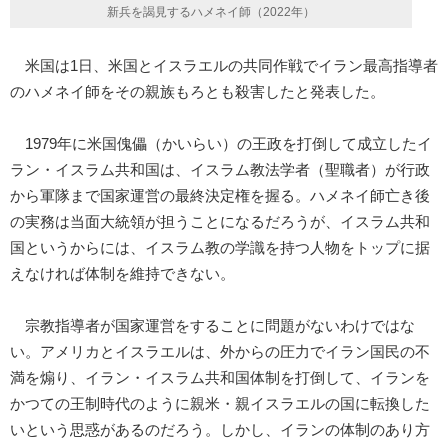
新兵を謁見するハメネイ師（2022年）
米国は1日、米国とイスラエルの共同作戦でイラン最高指導者
のハメネイ師をその親族もろとも殺害したと発表した。
1979年に米国傀儡（かいらい）の王政を打倒して成立したイ
ラン・イスラム共和国は、イスラム教法学者（聖職者）が行政
から軍隊まで国家運営の最終決定権を握る。ハメネイ師亡き後
の実務は当面大統領が担うことになるだろうが、イスラム共和
国というからには、イスラム教の学識を持つ人物をトップに据
えなければ体制を維持できない。
宗教指導者が国家運営をすることに問題がないわけではな
い。アメリカとイスラエルは、外からの圧力でイラン国民の不
満を煽り、イラン・イスラム共和国体制を打倒して、イランを
かつての王制時代のように親米・親イスラエルの国に転換した
いという思惑があるのだろう。しかし、イランの体制のあり方