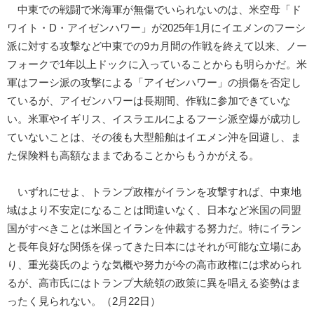
中東での戦闘で米海軍が無傷でいられないのは、米空母「ド
ワイト・D・アイゼンハワー」が2025年1月にイエメンのフーシ
派に対する攻撃など中東での9カ月間の作戦を終えて以来、ノー
フォークで1年以上ドックに入っていることからも明らかだ。米
軍はフーシ派の攻撃による「アイゼンハワー」の損傷を否定し
ているが、アイゼンハワーは長期間、作戦に参加できていな
い。米軍やイギリス、イスラエルによるフーシ派空爆が成功し
ていないことは、その後も大型船舶はイエメン沖を回避し、ま
た保険料も高額なままであることからもうかがえる。
いずれにせよ、トランプ政権がイランを攻撃すれば、中東地
域はより不安定になることは間違いなく、日本など米国の同盟
国がすべきことは米国とイランを仲裁する努力だ。特にイラン
と長年良好な関係を保ってきた日本にはそれが可能な立場にあ
り、重光葵氏のような気概や努力が今の高市政権には求められ
るが、高市氏にはトランプ大統領の政策に異を唱える姿勢はま
ったく見られない。（2月22日）