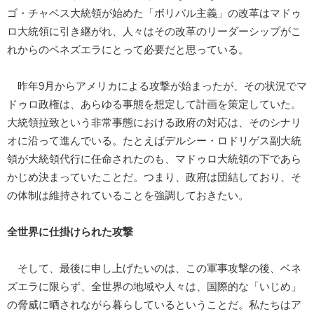
ゴ・チャベス大統領が始めた「ボリバル主義」の改革はマドゥ
ロ大統領に引き継がれ、人々はその改革のリーダーシップがこ
れからのベネズエラにとって必要だと思っている。
昨年9月からアメリカによる攻撃が始まったが、その状況でマ
ドゥロ政権は、あらゆる事態を想定して計画を策定していた。
大統領拉致という非常事態における政府の対応は、そのシナリ
オに沿って進んでいる。たとえばデルシー・ロドリゲス副大統
領が大統領代行に任命されたのも、マドゥロ大統領の下であら
かじめ決まっていたことだ。つまり、政府は団結しており、そ
の体制は維持されていることを強調しておきたい。
全世界に仕掛けられた攻撃
そして、最後に申し上げたいのは、この軍事攻撃の後、ベネ
ズエラに限らず、全世界の地域や人々は、国際的な「いじめ」
の脅威に晒されながら暮らしているということだ。私たちはア