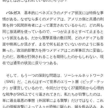
制などはおこなわれているのだろうか？
バルガス
基本的にベネズエラのメディア状況には特殊な事
情がある。なぜなら多くのメディアは、アメリカ側と共通の利
害を持つ民間所有者によって運営されているからだ。どの局も
同じ放送網を使っているので、一つが止まるとすべて止まると
いう状況もある。だから襲撃直後の数日間、どのメディアも音
楽や映画しか流さず、まるで何も起きていないかのように振る
舞った。政治的影響力を持つメディアはこの軍事圧力に妥協し
たのだ。政権が打倒されることを期待したのかもしれない。現
在では通常の状況に戻りつつある。
そして、もう一つの深刻な問題は、ソーシャルネットワーク
（SNS）だ。これらはすべて世界のエリート層（ビッグ・テッ
ク）が運営しているので、今回だけでなく27週間前から心理的
な戦争がSNS上でくり返されてきた。私たちが目撃したのは、
単に過去最悪の事態（外国軍による襲撃）だけではなく、これ
らの情報攻撃によって人々が恐怖に駆られ、嘘を飲み込み、あ