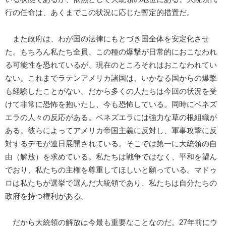
行の任命は、あくまでこの状況に応じた暫定的措置だ。
また政府は、わが国の法律にもとづき国全体を安定化させ
た。もちろん私たち全員、この種の爆撃が日常的におこなわれ
る可能性を恐れているが、現在のところそれはおこなわれてい
ない。これまでラテンアメリカ諸国は、いかなる国からの爆撃
も経験したことがない。だから多くの人たちは今回の状況を受
けて非常に恐怖を抱いたし、今も恐怖している。同時にベネズ
エラの人々の反応がある。ベネズエラには強力な草の根組織が
ある。彼らによってアメリカ帝国主義に反対し、軍事攻撃に反
対するデモが連日展開されている。そこでは第一に大統領の自
由（解放）を求めている。私たちは戦争ではなく、平和を望ん
でおり、私たちの主権を尊重してほしいと願っている。マドゥ
ロは私たちが選挙で選んだ大統領であり、私たちは自分たちの
政府を持つ権利がある。
だから大統領の解放は今最も重要なことなのだ。27年前にウ