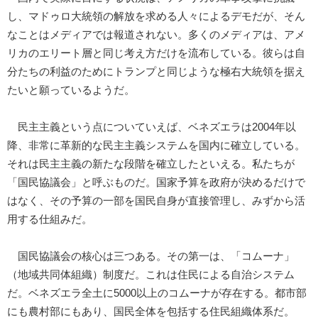
し、マドゥロ大統領の解放を求める人々によるデモだが、そん
なことはメディアでは報道されない。多くのメディアは、アメ
リカのエリート層と同じ考え方だけを流布している。彼らは自
分たちの利益のためにトランプと同じような極右大統領を据え
たいと願っているようだ。
民主主義という点についていえば、ベネズエラは2004年以
降、非常に革新的な民主主義システムを国内に確立している。
それは民主主義の新たな段階を確立したといえる。私たちが
「国民協議会」と呼ぶものだ。国家予算を政府が決めるだけで
はなく、その予算の一部を国民自身が直接管理し、みずから活
用する仕組みだ。
国民協議会の核心は三つある。その第一は、「コムーナ」
（地域共同体組織）制度だ。これは住民による自治システム
だ。ベネズエラ全土に5000以上のコムーナが存在する。都市部
にも農村部にもあり、国民全体を包括する住民組織体系だ。