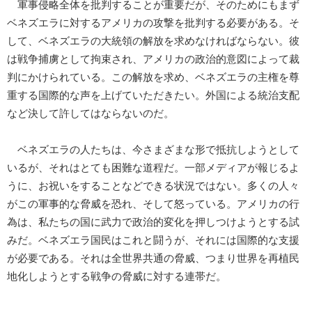
軍事侵略全体を批判することが重要だが、そのためにもまず
ベネズエラに対するアメリカの攻撃を批判する必要がある。そ
して、ベネズエラの大統領の解放を求めなければならない。彼
は戦争捕虜として拘束され、アメリカの政治的意図によって裁
判にかけられている。この解放を求め、ベネズエラの主権を尊
重する国際的な声を上げていただきたい。外国による統治支配
など決して許してはならないのだ。
ベネズエラの人たちは、今さまざまな形で抵抗しようとして
いるが、それはとても困難な道程だ。一部メディアが報じるよ
うに、お祝いをすることなどできる状況ではない。多くの人々
がこの軍事的な脅威を恐れ、そして怒っている。アメリカの行
為は、私たちの国に武力で政治的変化を押しつけようとする試
みだ。ベネズエラ国民はこれと闘うが、それには国際的な支援
が必要である。それは全世界共通の脅威、つまり世界を再植民
地化しようとする戦争の脅威に対する連帯だ。