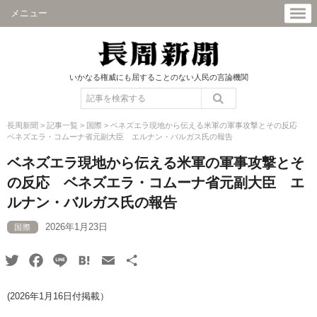
メニュー
いかなる権威にも屈することのない人民の言論機関
長周新聞
>
記事一覧
>
国際
>
ベネズエラ現地から伝える米軍の軍事攻撃とその反応
ベネズエラ・コムーナ省元副大臣 エルナン・バルガス氏の報告
ベネズエラ現地から伝える米軍の軍事攻撃とそ
の反応 ベネズエラ・コムーナ省元副大臣 エ
ルナン・バルガス氏の報告
2026年1月23日
国際
Twitter
Facebook
Line
Hatena
Email
共
有
(2026年1月16日付掲載）