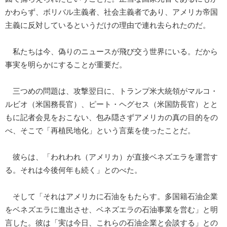
かわらず、ボリバル主義者、社会主義者であり、アメリカ帝国
主義に反対しているというだけの理由で連れ去られたのだ。
私たちは今、偽りのニュースが飛び交う世界にいる。だから
事実を明らかにすることが重要だ。
三つめの問題は、攻撃翌日に、トランプ米大統領がマルコ・
ルビオ（米国務長官）、ピート・ヘグセス（米国防長官）とと
もに記者会見をおこない、包み隠さずアメリカの真の目的をの
べ、そこで「再植民地化」という言葉を使ったことだ。
彼らは、「われわれ（アメリカ）が直接ベネズエラを運営す
る。それは今後何年も続く」とのべた。
そして「それはアメリカに石油をもたらす。多国籍石油企業
をベネズエラに進出させ、ベネズエラの石油事業を営む」と明
言した。彼は「実は今日、これらの石油企業と会談する」との