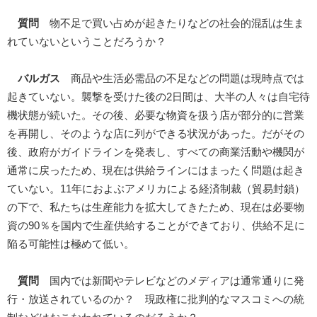
質問
物不足で買い占めが起きたりなどの社会的混乱は生ま
れていないということだろうか？
バルガス
商品や生活必需品の不足などの問題は現時点では
起きていない。襲撃を受けた後の2日間は、大半の人々は自宅待
機状態が続いた。その後、必要な物資を扱う店が部分的に営業
を再開し、そのような店に列ができる状況があった。だがその
後、政府がガイドラインを発表し、すべての商業活動や機関が
通常に戻ったため、現在は供給ラインにはまったく問題は起き
ていない。11年におよぶアメリカによる経済制裁（貿易封鎖）
の下で、私たちは生産能力を拡大してきたため、現在は必要物
資の90％を国内で生産供給することができており、供給不足に
陥る可能性は極めて低い。
質問
国内では新聞やテレビなどのメディアは通常通りに発
行・放送されているのか？ 現政権に批判的なマスコミへの統