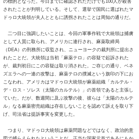
の標的となった。今日までに確認されただけでも100人が殺害
されたことが判明している。そして、選挙で国民に選ばれたマ
ドゥロ大統領が夫人とともに誘拐されたことは周知の通りだ。
二つ目に強調したいことは、今回の軍事作戦で大統領は捕虜
として人質に取られ、アメリカに連行され、麻薬取締局
（DEA）の刑務所に収監され、ニューヨークの裁判所に提出さ
れたことだ。大統領は当初「麻薬テロ」の容疑で起訴された
が、裁判初日にこの容疑は取り消された。ご存じの通り、ベネ
ズエラへの一連の攻撃は、麻薬テロの撲滅という旗印の下にお
こなわれ、アメリカはマドゥロ大統領が麻薬組織「カルテル・
デ・ロス・ソレス（太陽のカルテル）」の首領であると主張し
ていた。だが、数週間に及ぶ攻撃の後、彼らは「太陽のカルテ
ル」なる麻薬密売組織は存在しないことを認めて訴えを取り下
げ、司法省は提訴事実を変更した。
つまり、マドゥロ大統領は麻薬問題などではなく、政治的意
図で捕らえられたということだ。正当な国家元首であるにもか