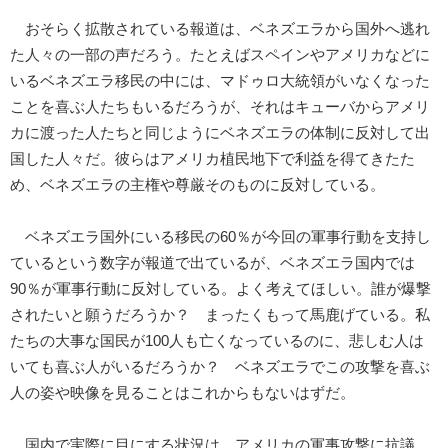
おそらく拡散されている報道は、ベネズエラから国外へ逃れ
た人々の一部の声だろう。たとえばスペインやアメリカなどに
いるベネズエラ移民の中には、マドゥロ大統領がいなくなった
ことを喜ぶ人たちもいるだろうが、それはキューバからアメリ
カに渡った人たちと同じようにベネズエラの体制に反対して出
国した人々だ。彼らはアメリカ植民地下で利益を得てきたた
め、ベネズエラの主権や尊厳そのものに反対している。
ベネズエラ国外にいる移民の60％が今回の軍事行動を支持し
ているという数字が報道で出ているが、ベネズエラ国内では
90％が軍事行動に反対している。よく考えてほしい。誰が爆撃
されたいと願うだろうか？ まったくもって馬鹿げている。私
たちの大事な国民が100人も亡くなっているのに、悲しむ人は
いても喜ぶ人がいるだろうか？ ベネズエラでこの攻撃を喜ぶ
人の姿や映像を見ることはこれからもないはずだ。
国内で実際に目にする状況は、アメリカの軍事攻撃に抗議