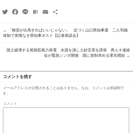
Twitter
Facebook
Line
Hatena
Email
共
有
←
「柳居が出馬すればいいじゃない」 近づく山口県知事選 二人羽織
体制で実権なき県知事ポスト【記者座談会】
国土破壊する尾根筋風力発電 水源を潰し土砂災害を誘発 再エネ連絡
会が緊急シンポ開催 国に規制求める署名開始
→
コメントを残す
メールアドレスが公開されることはありません。なお、コメントは承認制で
す。
コメント