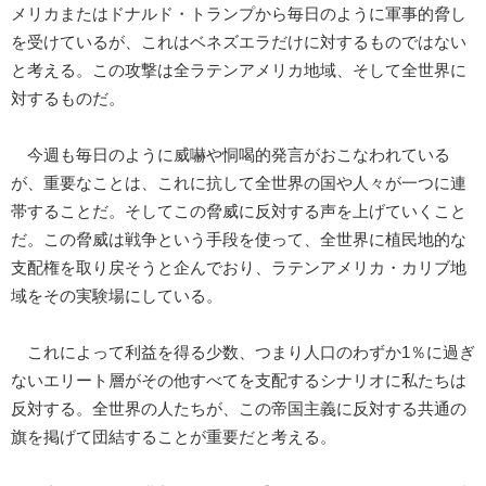
メリカまたはドナルド・トランプから毎日のように軍事的脅し
を受けているが、これはベネズエラだけに対するものではない
と考える。この攻撃は全ラテンアメリカ地域、そして全世界に
対するものだ。
今週も毎日のように威嚇や恫喝的発言がおこなわれている
が、重要なことは、これに抗して全世界の国や人々が一つに連
帯することだ。そしてこの脅威に反対する声を上げていくこと
だ。この脅威は戦争という手段を使って、全世界に植民地的な
支配権を取り戻そうと企んでおり、ラテンアメリカ・カリブ地
域をその実験場にしている。
これによって利益を得る少数、つまり人口のわずか1％に過ぎ
ないエリート層がその他すべてを支配するシナリオに私たちは
反対する。全世界の人たちが、この帝国主義に反対する共通の
旗を掲げて団結することが重要だと考える。