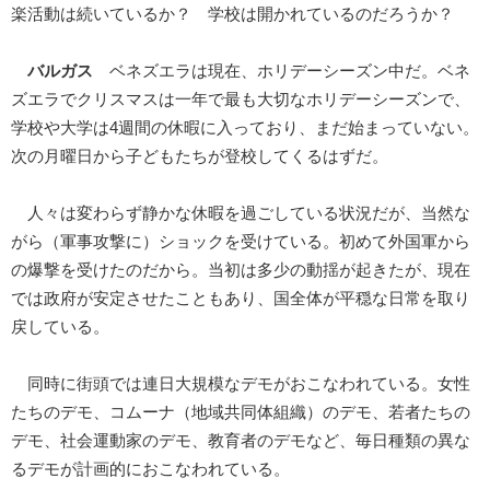
楽活動は続いているか？ 学校は開かれているのだろうか？
バルガス
ベネズエラは現在、ホリデーシーズン中だ。ベネ
ズエラでクリスマスは一年で最も大切なホリデーシーズンで、
学校や大学は4週間の休暇に入っており、まだ始まっていない。
次の月曜日から子どもたちが登校してくるはずだ。
人々は変わらず静かな休暇を過ごしている状況だが、当然な
がら（軍事攻撃に）ショックを受けている。初めて外国軍から
の爆撃を受けたのだから。当初は多少の動揺が起きたが、現在
では政府が安定させたこともあり、国全体が平穏な日常を取り
戻している。
同時に街頭では連日大規模なデモがおこなわれている。女性
たちのデモ、コムーナ（地域共同体組織）のデモ、若者たちの
デモ、社会運動家のデモ、教育者のデモなど、毎日種類の異な
るデモが計画的におこなわれている。