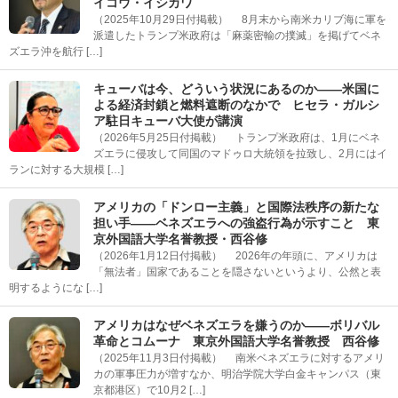
イコウ・イシカワ
（2025年10月29日付掲載） 8月末から南米カリブ海に軍を
派遣したトランプ米政府は「麻薬密輸の撲滅」を掲げてベネ
ズエラ沖を航行 […]
キューバは今、どういう状況にあるのか――米国に
よる経済封鎖と燃料遮断のなかで ヒセラ・ガルシ
ア駐日キューバ大使が講演
（2026年5月25日付掲載） トランプ米政府は、1月にベネ
ズエラに侵攻して同国のマドゥロ大統領を拉致し、2月にはイ
ランに対する大規模 […]
アメリカの「ドンロー主義」と国際法秩序の新たな
担い手――ベネズエラへの強盗行為が示すこと 東
京外国語大学名誉教授・西谷修
（2026年1月12日付掲載） 2026年の年頭に、アメリカは
「無法者」国家であることを隠さないというより、公然と表
明するようにな […]
アメリカはなぜベネズエラを嫌うのか――ボリバル
革命とコムーナ 東京外国語大学名誉教授 西谷修
（2025年11月3日付掲載） 南米ベネズエラに対するアメリ
カの軍事圧力が増すなか、明治学院大学白金キャンパス（東
京都港区）で10月2 […]