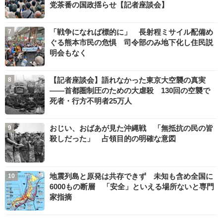
党茶番の国政揺らせ【記者座談会】
「戦争になれば標的に」 長射程ミサイル配備め
ぐる熊本市民の危惧 司令部のみ地下化し住民説
明会もなく
【記者座談会】語れなかった東京大空襲の真実
――首都圏制圧のための大虐殺 130回の空襲で
死者・行方不明者25万人
おじい、おばあが見た沖縄戦 「無抵抗の民の皆
殺しだった」 占領目的の明確な意図
地震列島と原発は共存できず 未知も含め全国に
6000もの断層 「安全」といえる場所ないと専門
家指摘