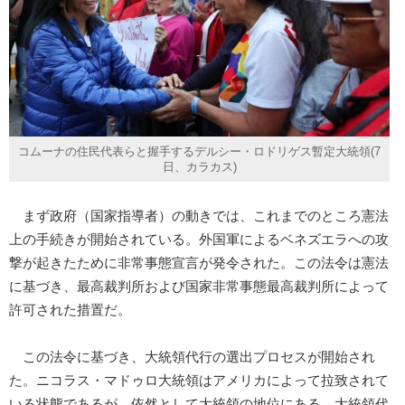
コムーナの住民代表らと握手するデルシー・ロドリゲス暫定大統領(7
日、カラカス)
まず政府（国家指導者）の動きでは、これまでのところ憲法
上の手続きが開始されている。外国軍によるベネズエラへの攻
撃が起きたために非常事態宣言が発令された。この法令は憲法
に基づき、最高裁判所および国家非常事態最高裁判所によって
許可された措置だ。
この法令に基づき、大統領代行の選出プロセスが開始され
た。ニコラス・マドゥロ大統領はアメリカによって拉致されて
いる状態であるが、依然として大統領の地位にある。大統領代