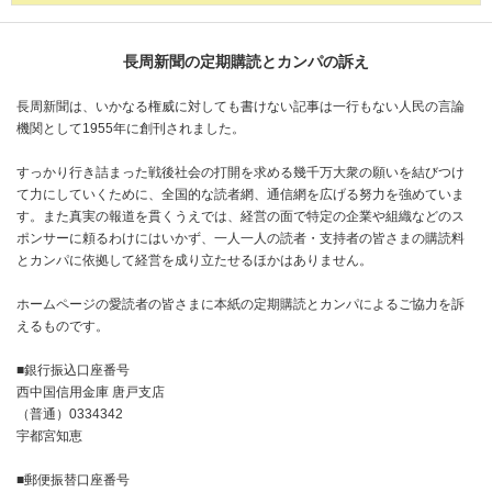
長周新聞の定期購読とカンパの訴え
長周新聞は、いかなる権威に対しても書けない記事は一行もない人民の言論
機関として1955年に創刊されました。
すっかり行き詰まった戦後社会の打開を求める幾千万大衆の願いを結びつけ
て力にしていくために、全国的な読者網、通信網を広げる努力を強めていま
す。また真実の報道を貫くうえでは、経営の面で特定の企業や組織などのス
ポンサーに頼るわけにはいかず、一人一人の読者・支持者の皆さまの購読料
とカンパに依拠して経営を成り立たせるほかはありません。
ホームページの愛読者の皆さまに本紙の定期購読とカンパによるご協力を訴
えるものです。
■銀行振込口座番号
西中国信用金庫 唐戸支店
（普通）0334342
宇都宮知恵
■郵便振替口座番号