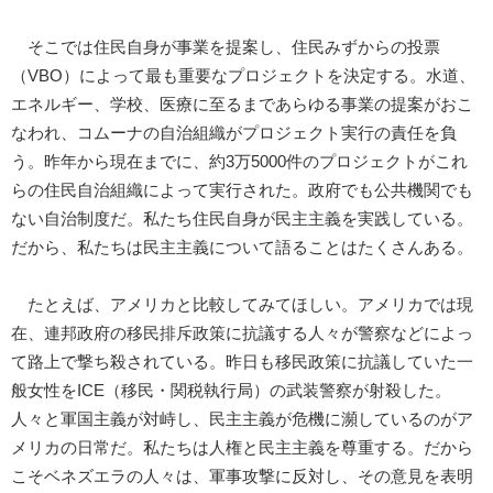
そこでは住民自身が事業を提案し、住民みずからの投票
（VBO）によって最も重要なプロジェクトを決定する。水道、
エネルギー、学校、医療に至るまであらゆる事業の提案がおこ
なわれ、コムーナの自治組織がプロジェクト実行の責任を負
う。昨年から現在までに、約3万5000件のプロジェクトがこれ
らの住民自治組織によって実行された。政府でも公共機関でも
ない自治制度だ。私たち住民自身が民主主義を実践している。
だから、私たちは民主主義について語ることはたくさんある。
たとえば、アメリカと比較してみてほしい。アメリカでは現
在、連邦政府の移民排斥政策に抗議する人々が警察などによっ
て路上で撃ち殺されている。昨日も移民政策に抗議していた一
般女性をICE（移民・関税執行局）の武装警察が射殺した。
人々と軍国主義が対峙し、民主主義が危機に瀕しているのがア
メリカの日常だ。私たちは人権と民主主義を尊重する。だから
こそベネズエラの人々は、軍事攻撃に反対し、その意見を表明