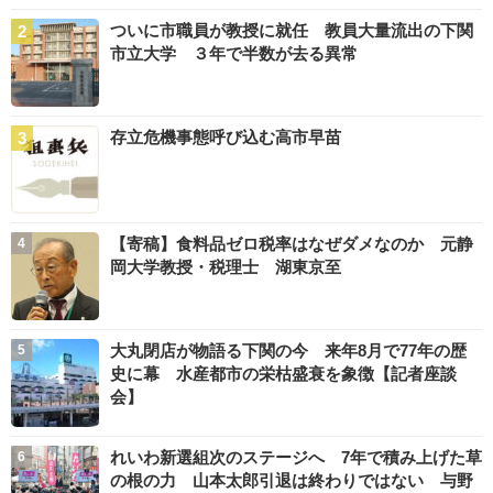
ついに市職員が教授に就任 教員大量流出の下関
市立大学 ３年で半数が去る異常
存立危機事態呼び込む高市早苗
【寄稿】食料品ゼロ税率はなぜダメなのか 元静
岡大学教授・税理士 湖東京至
大丸閉店が物語る下関の今 来年8月で77年の歴
史に幕 水産都市の栄枯盛衰を象徴【記者座談
会】
れいわ新選組次のステージへ 7年で積み上げた草
の根の力 山本太郎引退は終わりではない 与野