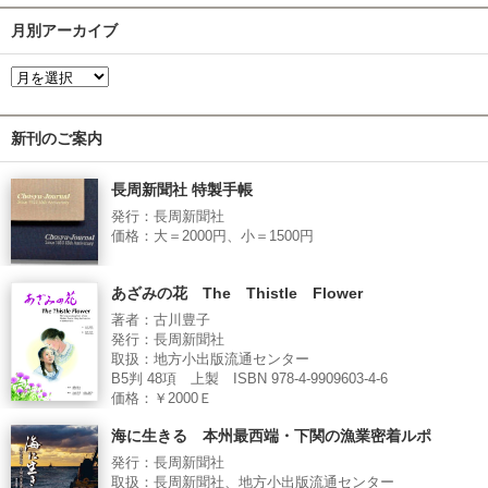
月別アーカイブ
新刊のご案内
長周新聞社 特製手帳
発行：長周新聞社
価格：大＝2000円、小＝1500円
あざみの花 The Thistle Flower
著者：古川豊子
発行：長周新聞社
取扱：地方小出版流通センター
B5判 48項 上製 ISBN 978-4-9909603-4-6
価格：￥2000Ｅ
海に生きる 本州最西端・下関の漁業密着ルポ
発行：長周新聞社
取扱：長周新聞社、地方小出版流通センター