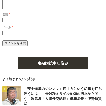
名前
*
メール
*
定期購読申し込み
よく読まれている記事
「安全保障のジレンマ」抑止力という幻想を打ち
砕くには――長射程ミサイル配備の熊本から問
う 超党派「人道外交議連」事務局長・伊勢崎賢
治