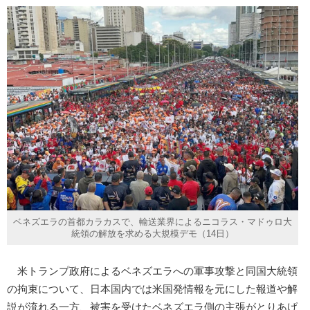
ベネズエラの首都カラカスで、輸送業界によるニコラス・マドゥロ大
統領の解放を求める大規模デモ（14日）
米トランプ政府によるベネズエラへの軍事攻撃と同国大統領
の拘束について、日本国内では米国発情報を元にした報道や解
説が流れる一方、被害を受けたベネズエラ側の主張がとりあげ