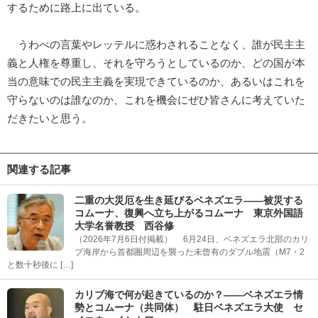
するために路上に出ている。
うわべの言葉やレッテルに惑わされることなく、誰が民主主
義と人権を尊重し、それを守ろうとしているのか、どの国が本
当の意味での民主主義を実現できているのか、あるいはこれを
守らないのは誰なのか、これを機会にぜひ皆さんに考えていた
だきたいと思う。
関連する記事
二重の大災厄を生き延びるベネズエラ――被災する
コムーナ、復興へ立ち上がるコムーナ 東京外国語
大学名誉教授 西谷修
（2026年7月6日付掲載） 6月24日、ベネズエラ北部のカリ
ブ海岸から首都圏周辺を襲った未曾有のダブル地震（M7・2
と数十秒後に […]
カリブ海で何が起きているのか？――ベネズエラ情
勢とコムーナ（共同体） 駐日ベネズエラ大使 セ