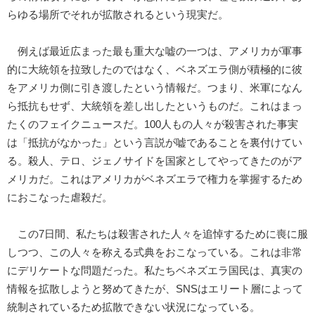
らゆる場所でそれが拡散されるという現実だ。
例えば最近広まった最も重大な嘘の一つは、アメリカが軍事
的に大統領を拉致したのではなく、ベネズエラ側が積極的に彼
をアメリカ側に引き渡したという情報だ。つまり、米軍になん
ら抵抗もせず、大統領を差し出したというものだ。これはまっ
たくのフェイクニュースだ。100人もの人々が殺害された事実
は「抵抗がなかった」という言説が嘘であることを裏付けてい
る。殺人、テロ、ジェノサイドを国家としてやってきたのがア
メリカだ。これはアメリカがベネズエラで権力を掌握するため
におこなった虐殺だ。
この7日間、私たちは殺害された人々を追悼するために喪に服
しつつ、この人々を称える式典をおこなっている。これは非常
にデリケートな問題だった。私たちベネズエラ国民は、真実の
情報を拡散しようと努めてきたが、SNSはエリート層によって
統制されているため拡散できない状況になっている。