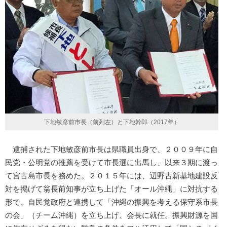
下地敏彦前市長（前列左）と下地幹郎（2017年）
逮捕された下地敏彦前市長は県職員出身で、２００９年に自
民党・公明党の推薦を受けて市長選に出馬し、以来３期に渡っ
て宮古島市長を務めた。２０１５年には、辺野古新基地建設反
対を掲げて翁長前知事が立ち上げた「オール沖縄」に対抗する
形で、自民党政府と連携して「沖縄の振興を考える保守系市長
の会」（チーム沖縄）を立ち上げ、会長に就任。振興財源を国