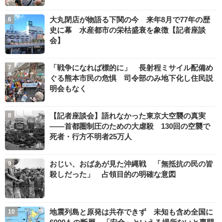
大丸閉店が物語る下関の今 来年8月で77年の歴
史に幕 水産都市の栄枯盛衰を象徴【記者座談
会】
「戦争になれば標的に」 長射程ミサイル配備め
ぐる熊本市民の危惧 司令部のみ地下化し住民説
明会もなく
【記者座談会】語れなかった東京大空襲の真実
――首都圏制圧のための大虐殺 130回の空襲で
死者・行方不明者25万人
おじい、おばあが見た沖縄戦 「無抵抗の民の皆
殺しだった」 占領目的の明確な意図
地震列島と原発は共存できず 未知も含め全国に