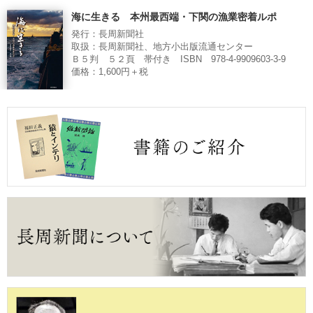
海に生きる 本州最西端・下関の漁業密着ルポ
発行：長周新聞社
取扱：長周新聞社、地方小出版流通センター
Ｂ５判 ５２頁 帯付き ISBN 978-4-9909603-3-9
価格：1,600円＋税