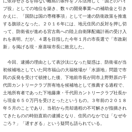
に依存せざるを得ない離島の条件をフル活用して「国とのパイ
プ役」としての地位を築き、数々の開発事業への補助金と引き
かえに、「国防は国の専権事項」として一連の防衛政策を推進
する旗頭となった。２０１６年には、地元住民の反対を押し切
って、防衛省が進める宮古島への陸上自衛隊配備計画の受け入
れを表明。だが、４選を目指した今年１月の市長選で「市政刷
新」を掲げる現・座喜味市長に敗北した。
今回、逮捕の理由として表沙汰になった疑惑は、防衛省が当
初候補地としていた同市福山の大福牧場が「水源地」問題で市
民の反発を受けて頓挫した後、下地前市長が同市上野野原の千
代田カントリークラブ所有地を候補地として推薦する過程で、
土地所有者であった下地藤康・千代田カントリークラブ社長か
ら現金６５０万円を受けとったというもの。３年前の２０１８
年５月のことであり、当初から売却過程の不可解さが指摘され
てきたものの時効直前の逮捕となり、住民のなかでは「なぜ今
ごろ？」「遅すぎる」という疑問も語られている。