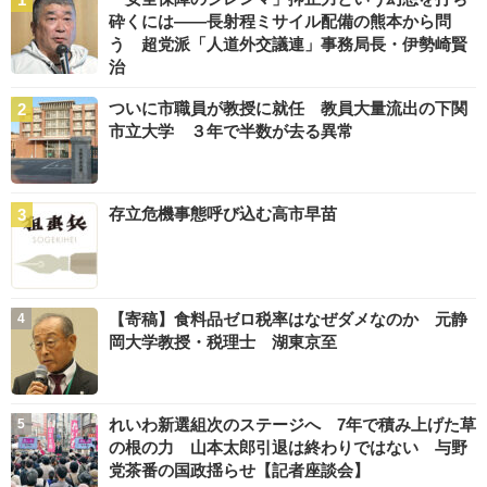
砕くには――長射程ミサイル配備の熊本から問
う 超党派「人道外交議連」事務局長・伊勢崎賢
治
ついに市職員が教授に就任 教員大量流出の下関
市立大学 ３年で半数が去る異常
存立危機事態呼び込む高市早苗
【寄稿】食料品ゼロ税率はなぜダメなのか 元静
岡大学教授・税理士 湖東京至
れいわ新選組次のステージへ 7年で積み上げた草
の根の力 山本太郎引退は終わりではない 与野
党茶番の国政揺らせ【記者座談会】