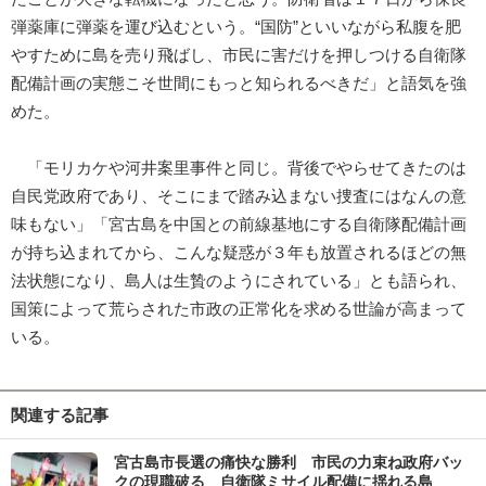
弾薬庫に弾薬を運び込むという。“国防”といいながら私腹を肥
やすために島を売り飛ばし、市民に害だけを押しつける自衛隊
配備計画の実態こそ世間にもっと知られるべきだ」と語気を強
めた。
「モリカケや河井案里事件と同じ。背後でやらせてきたのは
自民党政府であり、そこにまで踏み込まない捜査にはなんの意
味もない」「宮古島を中国との前線基地にする自衛隊配備計画
が持ち込まれてから、こんな疑惑が３年も放置されるほどの無
法状態になり、島人は生贄のようにされている」とも語られ、
国策によって荒らされた市政の正常化を求める世論が高まって
いる。
関連する記事
宮古島市長選の痛快な勝利 市民の力束ね政府バッ
クの現職破る 自衛隊ミサイル配備に揺れる島