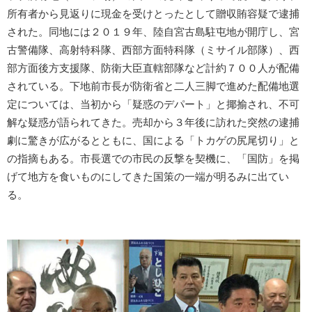
所有者から見返りに現金を受けとったとして贈収賄容疑で逮捕
された。同地には２０１９年、陸自宮古島駐屯地が開庁し、宮
古警備隊、高射特科隊、西部方面特科隊（ミサイル部隊）、西
部方面後方支援隊、防衛大臣直轄部隊など計約７００人が配備
されている。下地前市長が防衛省と二人三脚で進めた配備地選
定については、当初から「疑惑のデパート」と揶揄され、不可
解な疑惑が語られてきた。売却から３年後に訪れた突然の逮捕
劇に驚きが広がるとともに、国による「トカゲの尻尾切り」と
の指摘もある。市長選での市民の反撃を契機に、「国防」を掲
げて地方を食いものにしてきた国策の一端が明るみに出てい
る。