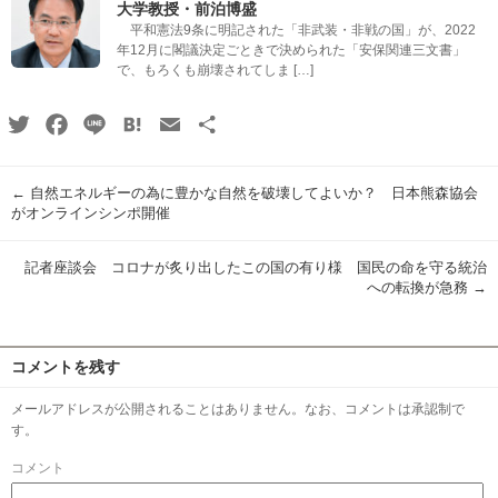
大学教授・前泊博盛
平和憲法9条に明記された「非武装・非戦の国」が、2022
年12月に閣議決定ごときで決められた「安保関連三文書」
で、もろくも崩壊されてしま […]
Twitter
Facebook
Line
Hatena
Email
共
有
←
自然エネルギーの為に豊かな自然を破壊してよいか？ 日本熊森協会
がオンラインシンポ開催
記者座談会 コロナが炙り出したこの国の有り様 国民の命を守る統治
への転換が急務
→
コメントを残す
メールアドレスが公開されることはありません。なお、コメントは承認制で
す。
コメント