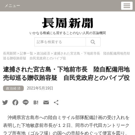
メニュー
いかなる権威にも屈することのない人民の言論機関
長周新聞
>
記事一覧
>
政治経済
>
逮捕された宮古島・下地前市長 陸自配備用地売却
巡る贈収賄容疑 自民党政府とのパイプ役
逮捕された宮古島・下地前市長 陸自配備用地
売却巡る贈収賄容疑 自民党政府とのパイプ役
2021年5月19日
政治経済
Twitter
Facebook
Line
Hatena
Email
共
有
沖縄県宮古島市への陸自ミサイル部隊配備計画の受け入れを
表明した下地敏彦前市長が１２日、同市の千代田カントリーク
ラブ所有地（ゴルフ場）の国への売却をめぐって便宜を図り、