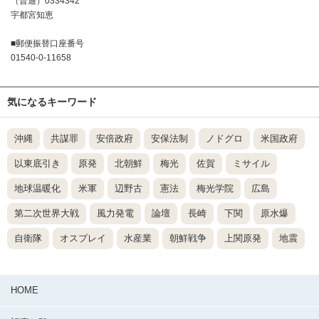
（普通）0334342
宇都宮知恵
■郵便振替口座番号
01540-0-11658
気になるキーワード
沖縄
共謀罪
安倍政府
安保法制
ノドグロ
米国政府
以東底引き
原発
北朝鮮
梅光
佐賀
ミサイル
地球温暖化
米軍
辺野古
憲法
梅光学院
広島
第二次世界大戦
風力発電
論壇
長崎
下関
原水爆
自衛隊
オスプレイ
水産業
朝鮮戦争
上関原発
地震
HOME