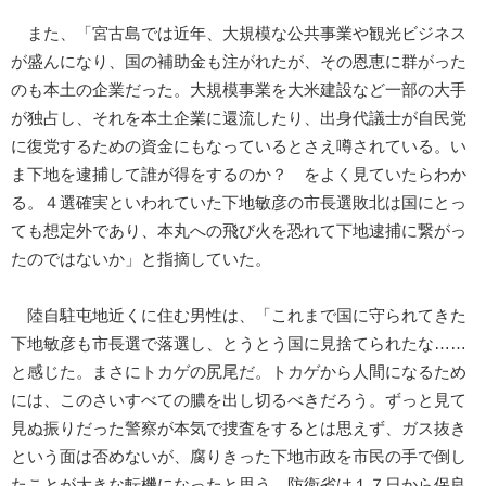
また、「宮古島では近年、大規模な公共事業や観光ビジネス
が盛んになり、国の補助金も注がれたが、その恩恵に群がった
のも本土の企業だった。大規模事業を大米建設など一部の大手
が独占し、それを本土企業に還流したり、出身代議士が自民党
に復党するための資金にもなっているとさえ噂されている。い
ま下地を逮捕して誰が得をするのか？ をよく見ていたらわか
る。４選確実といわれていた下地敏彦の市長選敗北は国にとっ
ても想定外であり、本丸への飛び火を恐れて下地逮捕に繋がっ
たのではないか」と指摘していた。
陸自駐屯地近くに住む男性は、「これまで国に守られてきた
下地敏彦も市長選で落選し、とうとう国に見捨てられたな……
と感じた。まさにトカゲの尻尾だ。トカゲから人間になるため
には、このさいすべての膿を出し切るべきだろう。ずっと見て
見ぬ振りだった警察が本気で捜査をするとは思えず、ガス抜き
という面は否めないが、腐りきった下地市政を市民の手で倒し
たことが大きな転機になったと思う。防衛省は１７日から保良