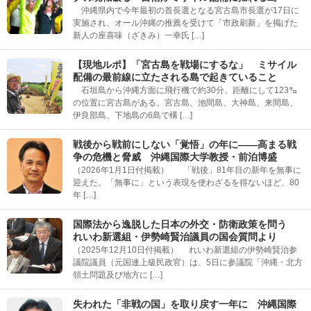
沖縄県内で今年最初の首長選となる宮古島市長選が17日に
実施され、オール沖縄の推薦を受けて「市政刷新」を掲げた
新人の座喜味（ざきみ）一幸氏 […]
【現地ルポ】「宮古島を戦場にするな」 ミサイル
配備の最前線に立たされる島で起きていること
石垣島から沖縄方面に飛行機で約30分、距離にして123㌔
の位置に宮古島がある。宮古島、池間島、大神島、来間島、
伊良部島、下地島の6島で構 […]
戦後から戦前にしない「覚悟」の年に――高まる戦
争の危機と脅威 沖縄国際大学教授・前泊博盛
（2026年1月1日付掲載） 「戦後」81年目の新年を無事に
迎えた。「無事に」という表現を使わざるを得ないほど、80
年 […]
国際法から逸脱した日本の外交・防衛政策を問う
れいわ新選組・伊勢崎賢治議員の国会質問より
（2025年12月10日付掲載） れいわ新選組の伊勢崎賢治参
議院議員（元国連上級民政官）は、5日に参議院「沖縄・北方
領土問題及び地方に […]
失われた「非戦の国」を取り戻す一年に 沖縄国際