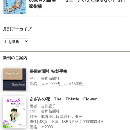
6000もの断層 「安全」といえる場所ないと専門
家指摘
月別アーカイブ
新刊のご案内
長周新聞社 特製手帳
発行：長周新聞社
価格：大＝2000円、小＝1500円
あざみの花 The Thistle Flower
著者：古川豊子
発行：長周新聞社
取扱：地方小出版流通センター
B5判 48項 上製 ISBN 978-4-9909603-4-6
価格：￥2000Ｅ