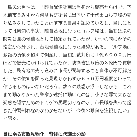
島民の男性は、「陸自配備計画は当初から疑惑だらけで、下
地前市長みずから何度も防衛省に出向いて千代田ゴルフ場の売
り込みをしていたことは前市長自身も認めているし、島民にと
っては周知の事実。陸自基地になったゴルフ場は、当初は県の
防災公園の候補地として指定されていたが、いつの間にかその
指定から外され、基地候補地になった経緯がある。ゴルフ場は
多額の負債を抱えて倒産し、当初は裁判所に１億６０００万円
ほどで競売にかけられていたが、防衛省は５倍の８億円で買収
した。民有地の売り込みに市長が関与すること自体が不可解だ
が、その便宜を図った見返りがわずか６５０万円程度といって
信じるものはいないだろう。数々の疑惑が浮上しながら、これ
まで動かなかった警察が逮捕に動いたのは、小さな罪で大きな
疑惑を隠すためのトカゲの尻尾切りなのか、市長職を失って起
きた仲間割れなのかわからないが、今後の動向を注視したい」
と語る。
目に余る市政私物化 背後に代議士の影