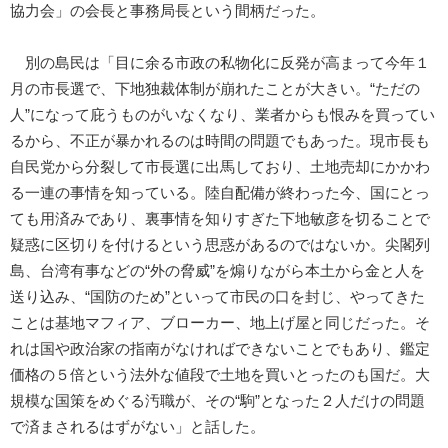
協力会」の会長と事務局長という間柄だった。
別の島民は「目に余る市政の私物化に反発が高まって今年１
月の市長選で、下地独裁体制が崩れたことが大きい。“ただの
人”になって庇うものがいなくなり、業者からも恨みを買ってい
るから、不正が暴かれるのは時間の問題でもあった。現市長も
自民党から分裂して市長選に出馬しており、土地売却にかかわ
る一連の事情を知っている。陸自配備が終わった今、国にとっ
ても用済みであり、裏事情を知りすぎた下地敏彦を切ることで
疑惑に区切りを付けるという思惑があるのではないか。尖閣列
島、台湾有事などの“外の脅威”を煽りながら本土から金と人を
送り込み、“国防のため”といって市民の口を封じ、やってきた
ことは基地マフィア、ブローカー、地上げ屋と同じだった。そ
れは国や政治家の指南がなければできないことでもあり、鑑定
価格の５倍という法外な値段で土地を買いとったのも国だ。大
規模な国策をめぐる汚職が、その“駒”となった２人だけの問題
で済まされるはずがない」と話した。