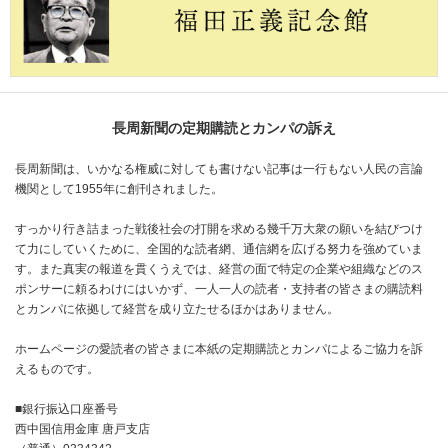
長周新聞の定期購読とカンパの訴え
長周新聞は、いかなる権威に対しても書けない記事は一行もない人民の言論
機関として1955年に創刊されました。
すっかり行き詰まった戦後社会の打開を求める幾千万大衆の願いを結びつけ
て力にしていくために、全国的な読者網、通信網を広げる努力を強めていま
す。また真実の報道を貫くうえでは、経営の面で特定の企業や組織などのス
ポンサーに頼るわけにはいかず、一人一人の読者・支持者の皆さまの購読料
とカンパに依拠して経営を成り立たせるほかはありません。
ホームページの愛読者の皆さまに本紙の定期購読とカンパによるご協力を訴
えるものです。
■銀行振込口座番号
西中国信用金庫 唐戸支店