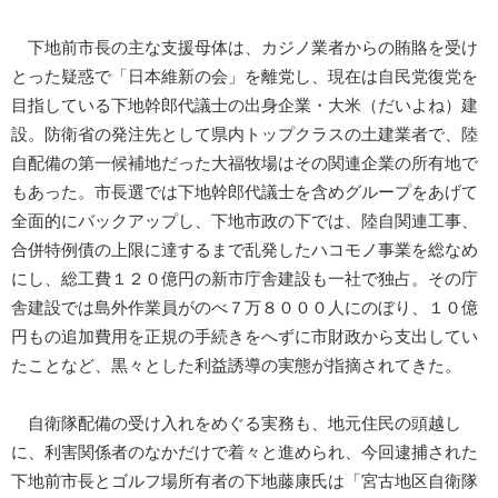
下地前市長の主な支援母体は、カジノ業者からの賄賂を受け
とった疑惑で「日本維新の会」を離党し、現在は自民党復党を
目指している下地幹郎代議士の出身企業・大米（だいよね）建
設。防衛省の発注先として県内トップクラスの土建業者で、陸
自配備の第一候補地だった大福牧場はその関連企業の所有地で
もあった。市長選では下地幹郎代議士を含めグループをあげて
全面的にバックアップし、下地市政の下では、陸自関連工事、
合併特例債の上限に達するまで乱発したハコモノ事業を総なめ
にし、総工費１２０億円の新市庁舎建設も一社で独占。その庁
舎建設では島外作業員がのべ７万８０００人にのぼり、１０億
円もの追加費用を正規の手続きをへずに市財政から支出してい
たことなど、黒々とした利益誘導の実態が指摘されてきた。
自衛隊配備の受け入れをめぐる実務も、地元住民の頭越し
に、利害関係者のなかだけで着々と進められ、今回逮捕された
下地前市長とゴルフ場所有者の下地藤康氏は「宮古地区自衛隊