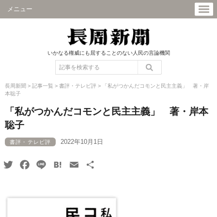
メニュー
いかなる権威にも屈することのない人民の言論機関
長周新聞
>
記事一覧
>
書評・テレビ評
>
「私がつかんだコモンと民主主義」 著・岸
本聡子
「私がつかんだコモンと民主主義」 著・岸本
聡子
2022年10月1日
書評・テレビ評
Twitter
Facebook
Line
Hatena
Email
共
有