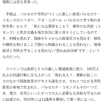
場面には目を見張った。
手紙は、バルセロナ市民がつくった新しい政党バルセロナ・
コモンズのリーダー、アダ・コダール（バルセロナ市で初の女
性市長）からで、「私たちは選挙をこえて、都市の公共財（コ
モンズ）と民主主義を地方自治に取り戻そうとしているので
す。利権を恐れず、国政やＥＵからの政策圧力を恐れず、移民
や難民を助けることで国から制裁されることを恐れない、地域
経済と市民を守ることを恐れない“恐れぬ自治体”です」という
ものだった。
スペインでは政府とＥＵの厳しい緊縮政策に怒り、100万人
以上が抗議行動に立ち上がった「怒れる人々」運動が起こり、
そのなかで国政政党ポデモスを誕生させ、それとつながる市民
政党が各地で生まれた。バルセロナ・コモンズもその一つで、
水、電力、住宅といったすべての人に必要な公共財を守るため
に結成され、2015年には11議席を獲得して第一党になった。