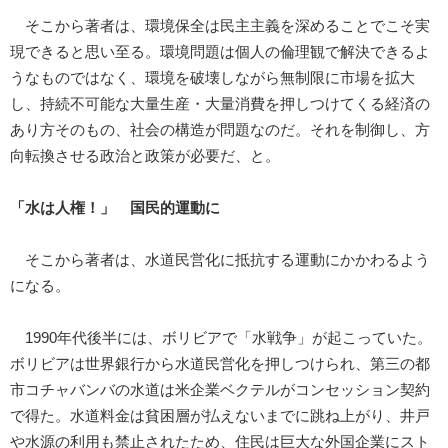
そこから著者は、環境保全は民主主義を深めることでこそ実
現できると思い至る。環境問題は個人の倫理観で解決できるよ
うなものではなく、環境を破壊しながら無制限に市場を拡大
し、持続不可能な大量生産・大量消費を押しつけてくる経済の
あり方そのもの、社会の構造が問題なのだ。それを制御し、方
向転換させる政治と政策が必要だ、と。
「水は人権！」 国民的運動に
そこから著者は、水道民営化に抵抗する運動にかかわるよう
になる。
1990年代後半には、ボリビアで「水戦争」が起こっていた。
ボリビアは世界銀行から水道民営化を押しつけられ、第三の都
市コチャバンバの水道は米企業ベクテルがコンセッション契約
で得た。水道料金は貧困層が払えないまでに跳ね上がり、井戸
や水源の利用も禁止されたため、住民は巨大な外国企業にスト