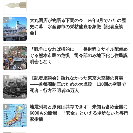
大丸閉店が物語る下関の今 来年8月で77年の歴
史に幕 水産都市の栄枯盛衰を象徴【記者座談
会】
「戦争になれば標的に」 長射程ミサイル配備め
ぐる熊本市民の危惧 司令部のみ地下化し住民説
明会もなく
【記者座談会】語れなかった東京大空襲の真実
――首都圏制圧のための大虐殺 130回の空襲で
死者・行方不明者25万人
地震列島と原発は共存できず 未知も含め全国に
6000もの断層 「安全」といえる場所ないと専門
家指摘