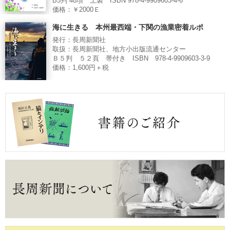
B5判 48項 上製 ISBN 978-4-9909603-4-6
価格：￥2000Ｅ
海に生きる 本州最西端・下関の漁業密着ルポ
発行：長周新聞社
取扱：長周新聞社、地方小出版流通センター
Ｂ５判 ５２頁 帯付き ISBN 978-4-9909603-3-9
価格：1,600円＋税