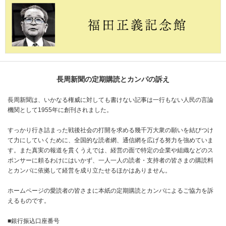
長周新聞の定期購読とカンパの訴え
長周新聞は、いかなる権威に対しても書けない記事は一行もない人民の言論
機関として1955年に創刊されました。
すっかり行き詰まった戦後社会の打開を求める幾千万大衆の願いを結びつけ
て力にしていくために、全国的な読者網、通信網を広げる努力を強めていま
す。また真実の報道を貫くうえでは、経営の面で特定の企業や組織などのス
ポンサーに頼るわけにはいかず、一人一人の読者・支持者の皆さまの購読料
とカンパに依拠して経営を成り立たせるほかはありません。
ホームページの愛読者の皆さまに本紙の定期購読とカンパによるご協力を訴
えるものです。
■銀行振込口座番号