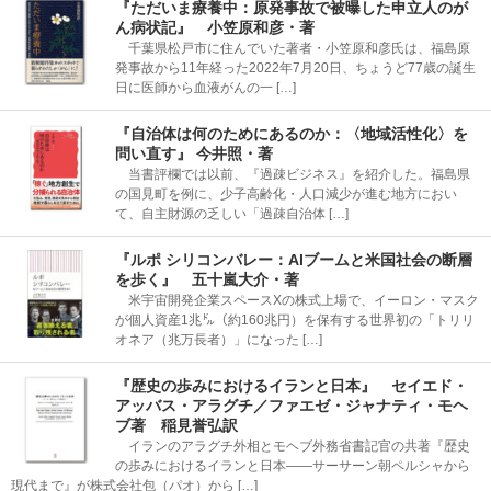
『ただいま療養中：原発事故で被曝した申立人のが
ん病状記』 小笠原和彦・著
千葉県松戸市に住んでいた著者・小笠原和彦氏は、福島原
発事故から11年経った2022年7月20日、ちょうど77歳の誕生
日に医師から血液がんの一 […]
『自治体は何のためにあるのか：〈地域活性化〉を
問い直す』 今井照・著
当書評欄では以前、『過疎ビジネス』を紹介した。福島県
の国見町を例に、少子高齢化・人口減少が進む地方におい
て、自主財源の乏しい「過疎自治体 […]
『ルポ シリコンバレー：AIブームと米国社会の断層
を歩く』 五十嵐大介・著
米宇宙開発企業スペースXの株式上場で、イーロン・マスク
が個人資産1兆㌦（約160兆円）を保有する世界初の「トリリ
オネア（兆万長者）」になった […]
『歴史の歩みにおけるイランと日本』 セイエド・
アッバス・アラグチ／ファエゼ・ジャナティ・モヘ
ブ著 稲見誉弘訳
イランのアラグチ外相とモヘブ外務省書記官の共著『歴史
の歩みにおけるイランと日本――サーサーン朝ペルシャから
現代まで』が株式会社包（パオ）から […]