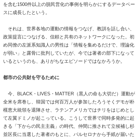
を含む1500件以上の脱民営化の事例を明らかにするデータベー
スに成長したという。
それは、世界各地の運動の情報をつなげ、教訓を話し合い、
政策提言につなげる、信頼と共有のネットワークになった。初
め同僚の左派系知識人の男性は「情報を集めるだけで、理論化
が弱い」と露骨に批判していたが、今では著者の部下になって
いるというのも、ありがちなエピソードではなかろうか。
都市の公共財を守るために
今、BLACK・LIVES・MATTER（黒人の命も大切だ）運動が
全米を席巻し、韓国では何百万人が参加したろうそくデモが朴
槿恵大統領を退陣させ、ラテンアメリカではチリをはじめとし
て左翼ドミノが起こっている。こうして世界で同時多発的に起
きる「下からの民主主義」の時代、仲間に推されて立候補し杉
並区長に当選した著者のもとに、バルセロナから手紙が届いた