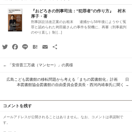
『おどろきの刑事司法：“犯罪者”の作り方』 村木
厚子・著
刑事訴訟法改正案のお粗末 逮捕から58年後にようやく冤
罪と認められた袴田巖さんの事件を契機に、再審（刑事裁判
のやり直し）制 […]
Twitter
Facebook
Line
Hatena
Email
共
有
←
「安倍晋三万歳（マンセー）」の異様
広島こども図書館の移転問題から考える「まちの図書館化」計画 日
本図書館協会図書館の自由委員会委員長・西河内靖泰氏に聞く
→
コメントを残す
メールアドレスが公開されることはありません。なお、コメントは承認制で
す。