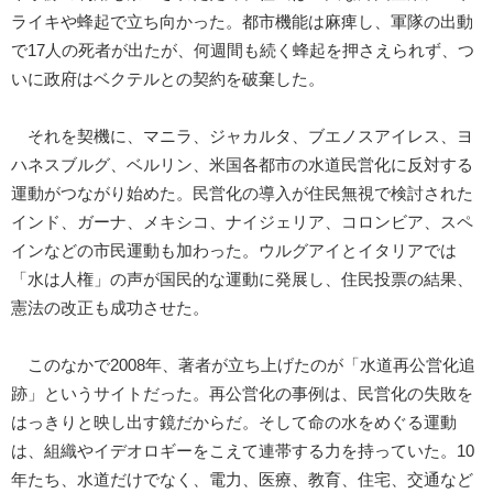
ライキや蜂起で立ち向かった。都市機能は麻痺し、軍隊の出動
で17人の死者が出たが、何週間も続く蜂起を押さえられず、つ
いに政府はベクテルとの契約を破棄した。
それを契機に、マニラ、ジャカルタ、ブエノスアイレス、ヨ
ハネスブルグ、ベルリン、米国各都市の水道民営化に反対する
運動がつながり始めた。民営化の導入が住民無視で検討された
インド、ガーナ、メキシコ、ナイジェリア、コロンビア、スペ
インなどの市民運動も加わった。ウルグアイとイタリアでは
「水は人権」の声が国民的な運動に発展し、住民投票の結果、
憲法の改正も成功させた。
このなかで2008年、著者が立ち上げたのが「水道再公営化追
跡」というサイトだった。再公営化の事例は、民営化の失敗を
はっきりと映し出す鏡だからだ。そして命の水をめぐる運動
は、組織やイデオロギーをこえて連帯する力を持っていた。10
年たち、水道だけでなく、電力、医療、教育、住宅、交通など