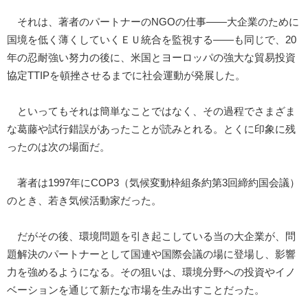
それは、著者のパートナーのNGOの仕事――大企業のために
国境を低く薄くしていくＥＵ統合を監視する――も同じで、20
年の忍耐強い努力の後に、米国とヨーロッパの強大な貿易投資
協定TTIPを頓挫させるまでに社会運動が発展した。
といってもそれは簡単なことではなく、その過程でさまざま
な葛藤や試行錯誤があったことが読みとれる。とくに印象に残
ったのは次の場面だ。
著者は1997年にCOP3（気候変動枠組条約第3回締約国会議）
のとき、若き気候活動家だった。
だがその後、環境問題を引き起こしている当の大企業が、問
題解決のパートナーとして国連や国際会議の場に登場し、影響
力を強めるようになる。その狙いは、環境分野への投資やイノ
ベーションを通じて新たな市場を生み出すことだった。