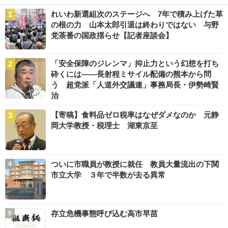
れいわ新選組次のステージへ 7年で積み上げた草
の根の力 山本太郎引退は終わりではない 与野
党茶番の国政揺らせ【記者座談会】
「安全保障のジレンマ」抑止力という幻想を打ち
砕くには――長射程ミサイル配備の熊本から問
う 超党派「人道外交議連」事務局長・伊勢崎賢
治
【寄稿】食料品ゼロ税率はなぜダメなのか 元静
岡大学教授・税理士 湖東京至
ついに市職員が教授に就任 教員大量流出の下関
市立大学 ３年で半数が去る異常
存立危機事態呼び込む高市早苗