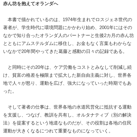
赤ん坊を抱えてオランダへ
本書で描かれているのは、1974年生まれでロスジェネ世代の
著者が、学生時代に環境問題にかかわり始め、2001年にはその
なかで知り合ったオランダ人のパートナーと生後2カ月の赤ん坊
とともにアムステルダムに移住し、お金もなく言葉もわからな
いなかで20年間やってきた葛藤と感動の日々の記録である。
と同時にその20年は、ケア労働をコストとみなして削減し続
け、貧富の格差を極限まで拡大した新自由主義に対し、世界各
地で人々が怒り、運動を広げ、強大になっていった時期でもあ
った。
そして著者の仕事は、世界各地の水道民営化に抵抗する運動
を支援し、つなげ、教訓を共有し、オルタナティブ（別の解決
法）を提案するという地道なものだが、その役割は各地の住民
運動が大きくなるにつれて重要なものになっていく。