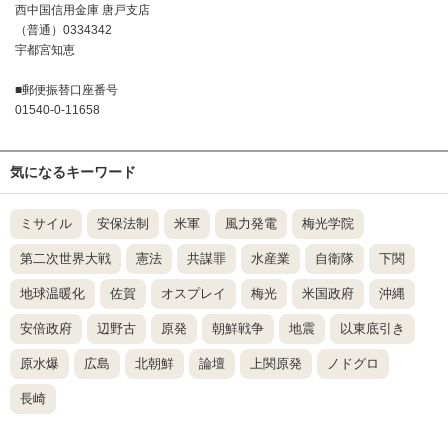
西中国信用金庫 唐戸支店
（普通）0334342
宇都宮知恵
■郵便振替口座番号
01540-0-11658
気になるキーワード
ミサイル
安保法制
米軍
風力発電
梅光学院
第二次世界大戦
憲法
共謀罪
水産業
自衛隊
下関
地球温暖化
佐賀
オスプレイ
梅光
米国政府
沖縄
安倍政府
辺野古
原発
朝鮮戦争
地震
以東底引き
原水爆
広島
北朝鮮
論壇
上関原発
ノドグロ
長崎