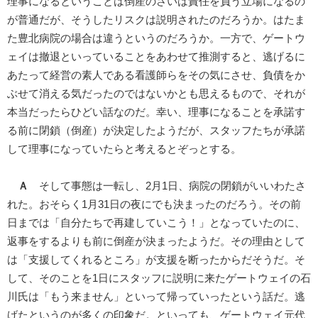
理事になるということは倒産のさいは責任を負う立場になるの
が普通だが、そうしたリスクは説明されたのだろうか。はたま
た豊北病院の場合は違うというのだろうか。一方で、ゲートウ
ェイは撤退といっていることをあわせて推測すると、逃げるに
あたって経営の素人である看護師らをその気にさせ、負債をか
ぶせて消える気だったのではないかとも思えるもので、それが
本当だったらひどい話なのだ。幸い、理事になることを承諾す
る前に閉鎖（倒産）が決定したようだが、スタッフたちが承諾
して理事になっていたらと考えるとぞっとする。
Ａ
そして事態は一転し、2月1日、病院の閉鎖がいいわたさ
れた。おそらく1月31日の夜にでも決まったのだろう。その前
日までは「自分たちで再建していこう！」となっていたのに、
返事をするよりも前に倒産が決まったようだ。その理由として
は「支援してくれるところ」が支援を断ったからだそうだ。そ
して、そのことを1日にスタッフに説明に来たゲートウェイの石
川氏は「もう来ません」といって帰っていったという話だ。逃
げたというのが多くの印象だ。といっても、ゲートウェイ元代