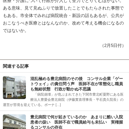
医療・介護について行政が介入して全力でとりくむほかない。
ある意味、見て見ぬふりで放置したことでもたらされた事態で
もある。市全体でみれば病院統合・新設の話もあるが、公共が
おこなうべき医療とはなんなのか、改めて考える機会になるの
ではないか。
（2月5日付）
関連する記事
混乱極める豊北病院のその後 コンサル企業「ゲー
トウェイ」の責任問う声 医師不在が常態化し職員
も無給状態 行政が動かぬ不思議
「病院崩壊」が危ぶまれてきた下関市豊北町粟野にある医
療法人豊愛会豊北病院（伊藤實喜理事長・平石貴久院長）の
運営が苦境を迎えている。ボーナ […]
豊北病院で何が起きているのか あまりに酷い入院
患者の扱い 医師不在で職員給与も未払い 実権握
るコンサルの存在