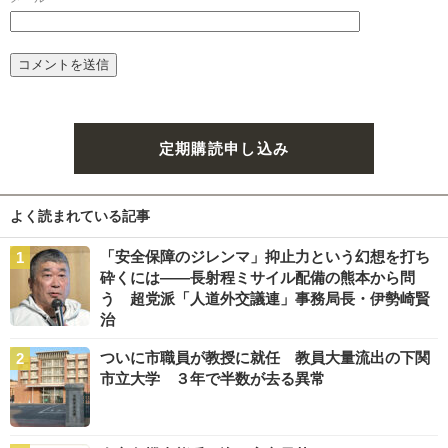
定期購読申し込み
よく読まれている記事
「安全保障のジレンマ」抑止力という幻想を打ち
砕くには――長射程ミサイル配備の熊本から問
う 超党派「人道外交議連」事務局長・伊勢崎賢
治
ついに市職員が教授に就任 教員大量流出の下関
市立大学 ３年で半数が去る異常