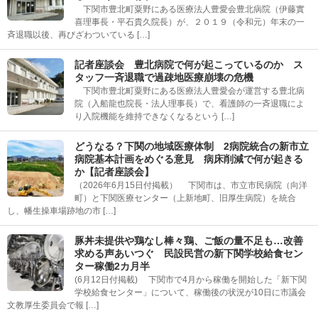
下関市豊北町粟野にある医療法人豊愛会豊北病院（伊藤實
喜理事長・平石貴久院長）が、２０１９（令和元）年末の一
斉退職以後、再びざわついている […]
記者座談会 豊北病院で何が起こっているのか ス
タッフ一斉退職で過疎地医療崩壊の危機
下関市豊北町粟野にある医療法人豊愛会が運営する豊北病
院（入船龍也院長・法人理事長）で、看護師の一斉退職によ
り入院機能を維持できなくなるという […]
どうなる？下関の地域医療体制 2病院統合の新市立
病院基本計画をめぐる意見 病床削減で何が起きる
か【記者座談会】
（2026年6月15日付掲載） 下関市は、市立市民病院（向洋
町）と下関医療センター（上新地町、旧厚生病院）を統合
し、幡生操車場跡地の市 […]
豚丼未提供や鶏なし棒々鶏、ご飯の量不足も…改善
求める声あいつぐ 民設民営の新下関学校給食セン
ター稼働2カ月半
(6月12日付掲載) 下関市で4月から稼働を開始した「新下関
学校給食センター」について、稼働後の状況が10日に市議会
文教厚生委員会で報 […]