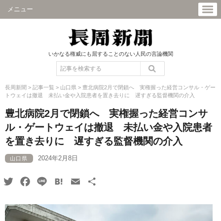
メニュー
いかなる権威にも屈することのない人民の言論機関
長周新聞
>
記事一覧
>
山口県
>
豊北病院2月で閉鎖へ 実権握った経営コンサル・ゲー
トウェイは撤退 未払い金や入院患者を置き去りに 遅すぎる監督機関の介入
豊北病院2月で閉鎖へ 実権握った経営コンサ
ル・ゲートウェイは撤退 未払い金や入院患者
を置き去りに 遅すぎる監督機関の介入
2024年2月8日
山口県
Twitter
Facebook
Line
Hatena
Email
共
有