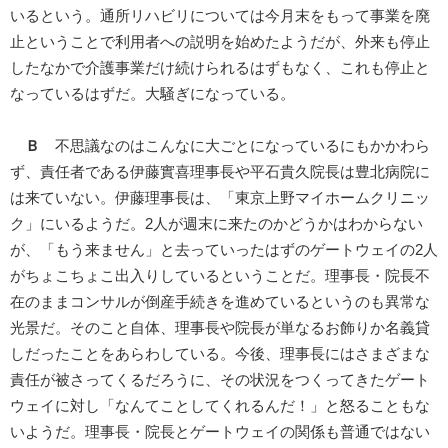
いるという。通所リハビリについては今月末をもって事業を廃
止ということで利用者への説明を始めたようだが、外来も停止
したなかで介護事業だけ続けられるはずもなく、これも停止と
なっているはずだ。大騒ぎになっている。
Ｂ
不思議なのはこんなに大ごとになっているにもかかわら
ず、責任者である伊藤實喜理事長や平石貴久院長は豊北病院に
は来ていない。伊藤理事長は、「東京上野マイホームクリニッ
ク」にいるようだ。2人が週末に来たのかどうかはわからない
が、「もう来ません」と去っていったはずのゲートウェイの2人
がちょこちょこ出入りしているということだ。理事長・院長不
在のままコンサルが倒産手続きを進めているというのも異常な
光景だ。そのこと自体、理事長や院長が単なるお飾りか名義貸
しだったことをあらわしている。今後、理事長にはさまざまな
責任が被さってくるだろうに、その状況をつくってきたゲート
ウェイに対し「なんてことしてくれるんだ！」と怒ることもな
いようだ。理事長・院長とゲートウェイの関係も普通ではない