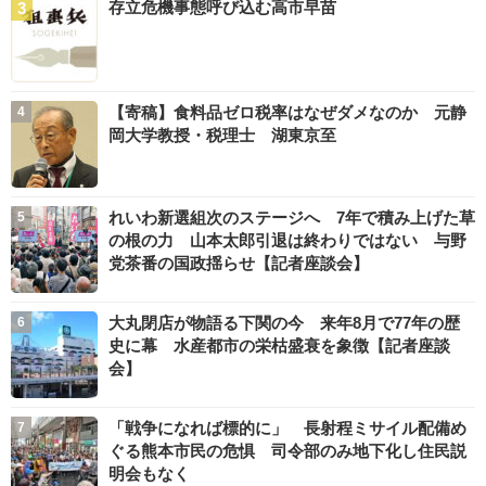
存立危機事態呼び込む高市早苗
【寄稿】食料品ゼロ税率はなぜダメなのか 元静
岡大学教授・税理士 湖東京至
れいわ新選組次のステージへ 7年で積み上げた草
の根の力 山本太郎引退は終わりではない 与野
党茶番の国政揺らせ【記者座談会】
大丸閉店が物語る下関の今 来年8月で77年の歴
史に幕 水産都市の栄枯盛衰を象徴【記者座談
会】
「戦争になれば標的に」 長射程ミサイル配備め
ぐる熊本市民の危惧 司令部のみ地下化し住民説
明会もなく