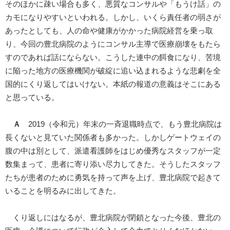
そのほかに疎い場合も多く、悪質なコンサルや「もうけ話」の
カモになりやすいといわれる。しかし、いくら責任者の弱さが
あったとしても、人の命や健康がかかった病院経営を乗っ取
り、今回の豊北病院のようにコンサル主導で医療崩壊をもたら
すのであれば話にならない。こうした連中の餌食になり、苦境
に陥った地方の医療機関が破綻に追い込まれるような悲劇を全
国的にくり返してはいけない。本紙の報道の意義はそこにある
と思っている。
Ａ
2019（令和元）年末の一斉退職時点で、もう豊北病院は
長くないと見ていた関係者も多かった。しかしゲートウェイの
腹の中は別として、派遣看護師をはじめ優秀なスタッフが一定
数集まって、患者に寄り添い尽力してきた。そうしたスタッフ
たちが患者のために勇気を持って声を上げ、豊北病院で起きて
いることを明るみに出してきた。
くり返しにはなるが、豊北病院が閉鎖となった今後、豊北の