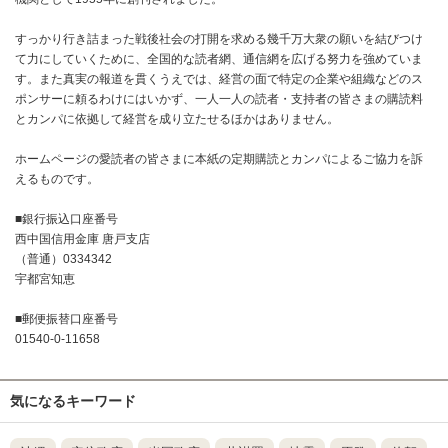
すっかり行き詰まった戦後社会の打開を求める幾千万大衆の願いを結びつけ
て力にしていくために、全国的な読者網、通信網を広げる努力を強めていま
す。また真実の報道を貫くうえでは、経営の面で特定の企業や組織などのス
ポンサーに頼るわけにはいかず、一人一人の読者・支持者の皆さまの購読料
とカンパに依拠して経営を成り立たせるほかはありません。
ホームページの愛読者の皆さまに本紙の定期購読とカンパによるご協力を訴
えるものです。
■銀行振込口座番号
西中国信用金庫 唐戸支店
（普通）0334342
宇都宮知恵
■郵便振替口座番号
01540-0-11658
気になるキーワード