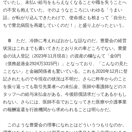
ていたし、未払い給与をもらえなくなることや職を失うことへ
の不安も抱えていた。そのようなところにいわゆる「うまい
話」が転がり込んできたわけで、使命感とも相まって「自分た
ちで豊北病院を再建していくのだ！」と盛り上がったという。
Ｂ
ただ、冷静に考えればおかしな話なのだ。豊愛会の経営
状況はこれまでも書いてきたとおり火の車どころでない。豊愛
会の法人登記（2023年11月現在）の資産の欄なんて「金0円
（債務超過金2924万3315円）」となっており、「こんなの見た
ことない」と金融関係者も驚いている。これも2020年12月に登
記されたもので今現在の状況は不明だ。さらに昨年からのこと
を振り返っても取引先業者への未払金、医師や看護師などのス
タッフへの給与未払金がある。今後賠償請求だってあるかもし
れない。さらには、医師不在でおこなってきた医療や介護事業
の報酬返還を行政機関から求められることは明らかだ。
このような豊愛会の理事になれとはどういうつもりなのか。