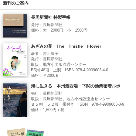
新刊のご案内
長周新聞社 特製手帳
発行：長周新聞社
価格：大＝2000円、小＝1500円
あざみの花 The Thistle Flower
著者：古川豊子
発行：長周新聞社
取扱：地方小出版流通センター
B5判 48項 上製 ISBN 978-4-9909603-4-6
価格：￥2000Ｅ
海に生きる 本州最西端・下関の漁業密着ルポ
発行：長周新聞社
取扱：長周新聞社、地方小出版流通センター
Ｂ５判 ５２頁 帯付き ISBN 978-4-9909603-3-9
価格：1,600円＋税