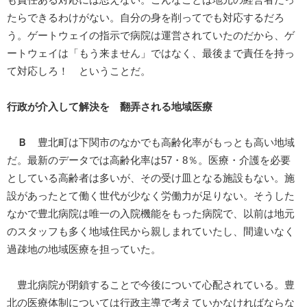
も責任ある対応には思えない。こんなことは地元の経営者だっ
たらできるわけがない。自分の身を削ってでも対応するだろ
う。ゲートウェイの指示で病院は運営されていたのだから、ゲ
ートウェイは「もう来ません」ではなく、最後まで責任を持っ
て対応しろ！ ということだ。
行政が介入して解決を 翻弄される地域医療
Ｂ
豊北町は下関市のなかでも高齢化率がもっとも高い地域
だ。最新のデータでは高齢化率は57・8％。医療・介護を必要
としている高齢者は多いが、その受け皿となる施設もない。施
設があったとて働く世代が少なく労働力が足りない。そうした
なかで豊北病院は唯一の入院機能をもった病院で、以前は地元
のスタッフも多く地域住民から親しまれていたし、間違いなく
過疎地の地域医療を担っていた。
豊北病院が閉鎖することで今後について心配されている。豊
北の医療体制については行政主導で考えていかなければならな