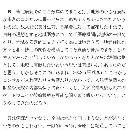
Ｂ
豊北病院でのここ数年のできごとは、地方の小さな病院
が東京のコンサルに乗っとられ、めちゃくちゃにされたという
ものだ。故入船院長は生前、事業者に対して配布した手紙で、
自分の理想とする地域医療について「医療機関は地域の一部で
在り、地域を安定的に支えて行く為には地元企業・地元住民の
方々と相互扶助の関係を構築してこそ真価が発揮できる」との
考えであったと記している。かかわってきた人からの評価は別
として、地域に貢献したいという思いは間違いなくあったのだ
と思う。しかしそこにつけ込まれ、2008（平成20）年ごろから
コンサルが入れ替わり立ち替わりかかわって、入船院長個人の
財産や病院の内部留保まで食いつくし、入船院長没後も現在の
ゲートウェイが診療報酬を可能な限りまで吸いとっていくこと
をやってきたのだろう。
豊北病院だけでなく、全国の地方で同じようなことが起きて
いるのかもしれない。一般的に医師は医療には精通していても