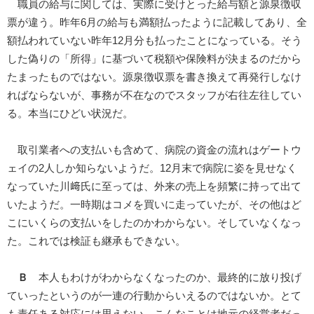
職員の給与に関しては、実際に受けとった給与額と源泉徴収
票が違う。昨年6月の給与も満額払ったように記載してあり、全
額払われていない昨年12月分も払ったことになっている。そう
した偽りの「所得」に基づいて税額や保険料が決まるのだから
たまったものではない。源泉徴収票を書き換えて再発行しなけ
ればならないが、事務が不在なのでスタッフが右往左往してい
る。本当にひどい状況だ。
取引業者への支払いも含めて、病院の資金の流れはゲートウ
ェイの2人しか知らないようだ。12月末で病院に姿を見せなく
なっていた川﨑氏に至っては、外来の売上を頻繁に持って出て
いたようだ。一時期はコメを買いに走っていたが、その他はど
こにいくらの支払いをしたのかわからない。そしていなくなっ
た。これでは検証も継承もできない。
Ｂ
本人もわけがわからなくなったのか、最終的に放り投げ
ていったというのが一連の行動からいえるのではないか。とて