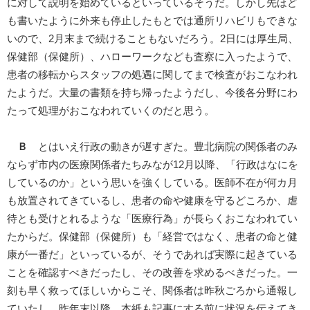
に対して説明を始めているといっているそうだ。しかし先ほど
も書いたように外来も停止したもとでは通所リハビリもできな
いので、2月末まで続けることもないだろう。2日には厚生局、
保健部（保健所）、ハローワークなども査察に入ったようで、
患者の移転からスタッフの処遇に関してまで検査がおこなわれ
たようだ。大量の書類を持ち帰ったようだし、今後各分野にわ
たって処理がおこなわれていくのだと思う。
Ｂ
とはいえ行政の動きが遅すぎた。豊北病院の関係者のみ
ならず市内の医療関係者たちみなが12月以降、「行政はなにを
しているのか」という思いを強くしている。医師不在が何カ月
も放置されてきているし、患者の命や健康を守るどころか、虐
待とも受けとれるような「医療行為」が長らくおこなわれてい
たからだ。保健部（保健所）も「経営ではなく、患者の命と健
康が一番だ」といっているが、そうであれば実際に起きている
ことを確認すべきだったし、その改善を求めるべきだった。一
刻も早く救ってほしいからこそ、関係者は昨秋ごろから通報し
ていたし、昨年末以降、本紙も記事にする前に状況を伝えてき