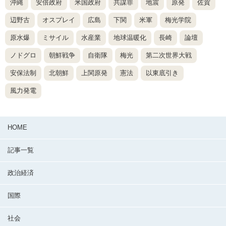
沖縄
安倍政府
米国政府
共謀罪
地震
原発
佐賀
辺野古
オスプレイ
広島
下関
米軍
梅光学院
原水爆
ミサイル
水産業
地球温暖化
長崎
論壇
ノドグロ
朝鮮戦争
自衛隊
梅光
第二次世界大戦
安保法制
北朝鮮
上関原発
憲法
以東底引き
風力発電
HOME
記事一覧
政治経済
国際
社会