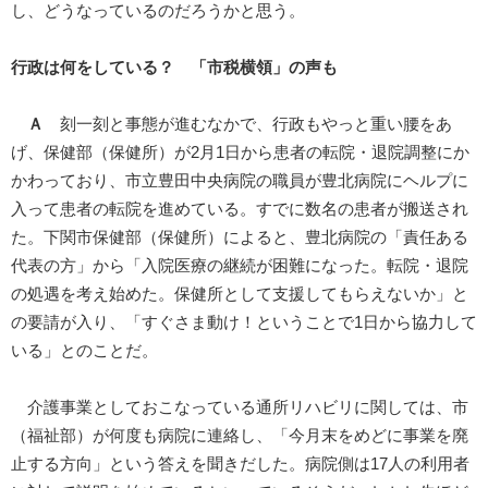
し、どうなっているのだろうかと思う。
行政は何をしている？ 「市税横領」の声も
Ａ
刻一刻と事態が進むなかで、行政もやっと重い腰をあ
げ、保健部（保健所）が2月1日から患者の転院・退院調整にか
かわっており、市立豊田中央病院の職員が豊北病院にヘルプに
入って患者の転院を進めている。すでに数名の患者が搬送され
た。下関市保健部（保健所）によると、豊北病院の「責任ある
代表の方」から「入院医療の継続が困難になった。転院・退院
の処遇を考え始めた。保健所として支援してもらえないか」と
の要請が入り、「すぐさま動け！ということで1日から協力して
いる」とのことだ。
介護事業としておこなっている通所リハビリに関しては、市
（福祉部）が何度も病院に連絡し、「今月末をめどに事業を廃
止する方向」という答えを聞きだした。病院側は17人の利用者