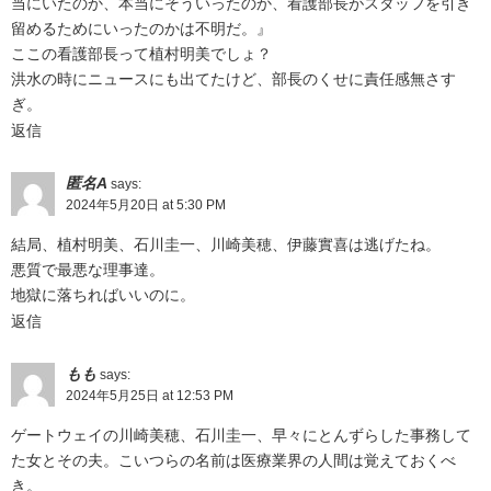
当にいたのか、本当にそういったのか、看護部長がスタッフを引き
留めるためにいったのかは不明だ。』
ここの看護部長って植村明美でしょ？
洪水の時にニュースにも出てたけど、部長のくせに責任感無さす
ぎ。
返信
匿名A
says:
2024年5月20日 at 5:30 PM
結局、植村明美、石川圭一、川崎美穂、伊藤實喜は逃げたね。
悪質で最悪な理事達。
地獄に落ちればいいのに。
返信
もも
says:
2024年5月25日 at 12:53 PM
ゲートウェイの川崎美穂、石川圭一、早々にとんずらした事務して
た女とその夫。こいつらの名前は医療業界の人間は覚えておくべ
き。