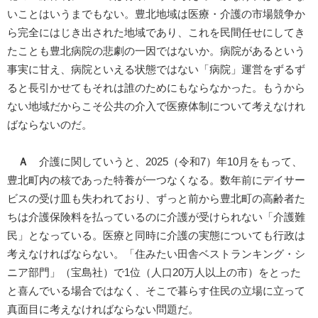
いことはいうまでもない。豊北地域は医療・介護の市場競争か
ら完全にはじき出された地域であり、これを民間任せにしてき
たことも豊北病院の悲劇の一因ではないか。病院があるという
事実に甘え、病院といえる状態ではない「病院」運営をずるず
ると長引かせてもそれは誰のためにもならなかった。もうから
ない地域だからこそ公共の介入で医療体制について考えなけれ
ばならないのだ。
Ａ
介護に関していうと、2025（令和7）年10月をもって、
豊北町内の核であった特養が一つなくなる。数年前にデイサー
ビスの受け皿も失われており、ずっと前から豊北町の高齢者た
ちは介護保険料を払っているのに介護が受けられない「介護難
民」となっている。医療と同時に介護の実態についても行政は
考えなければならない。「住みたい田舎ベストランキング・シ
ニア部門」（宝島社）で1位（人口20万人以上の市）をとった
と喜んでいる場合ではなく、そこで暮らす住民の立場に立って
真面目に考えなければならない問題だ。