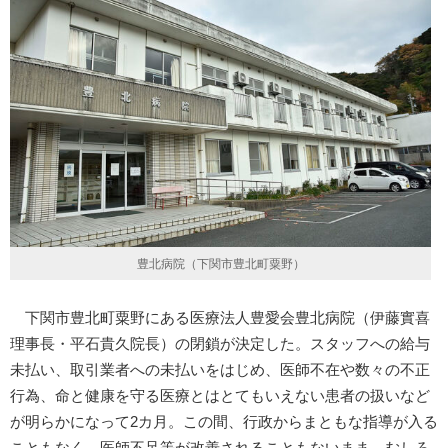
豊北病院（下関市豊北町粟野）
下関市豊北町粟野にある医療法人豊愛会豊北病院（伊藤實喜
理事長・平石貴久院長）の閉鎖が決定した。スタッフへの給与
未払い、取引業者への未払いをはじめ、医師不在や数々の不正
行為、命と健康を守る医療とはとてもいえない患者の扱いなど
が明らかになって2カ月。この間、行政からまともな指導が入る