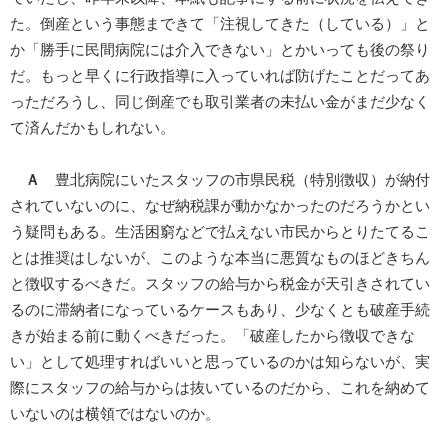
た。倒産という事態まできて「注視してきた（している）」と
か「勝手に民間病院には介入できない」とかいっても後の祭り
だ。もっと早くに行政指導に入っていれば防げたことだってあ
っただろうし、同じ倒産でも取引業者の未払い金がまだ少なく
て済んだかもしれない。
Ａ
豊北病院にいたスタッフの市県民税（特別徴収）が納付
されていないのに、なぜ納税課が動かなかったのだろうかとい
う疑問もある。生活困窮などで払えない市民からとりたてるこ
とは推奨はしないが、このような本当に悪質なものほどきちん
と徴収するべきだ。スタッフの給与から税金が天引きされてい
るのに滞納者になっているケースもあり、少なくとも破産手続
きが始まる前に動くべきだった。「破産したから徴収できな
い」として処理すればいいと思っているのかは知らないが、実
際にスタッフの給与からは抜いているのだから、これを納めて
いないのは横領ではないのか。