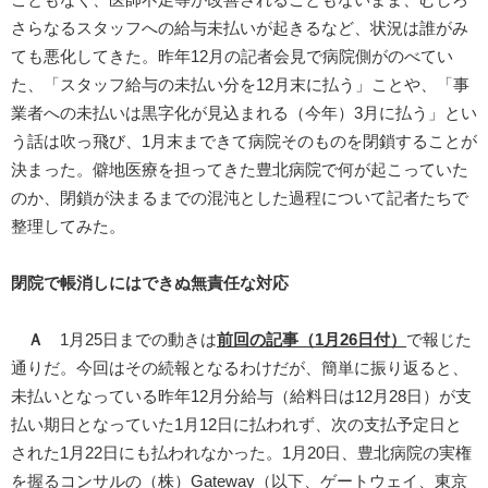
こともなく、医師不足等が改善されることもないまま、むしろ
さらなるスタッフへの給与未払いが起きるなど、状況は誰がみ
ても悪化してきた。昨年12月の記者会見で病院側がのべてい
た、「スタッフ給与の未払い分を12月末に払う」ことや、「事
業者への未払いは黒字化が見込まれる（今年）3月に払う」とい
う話は吹っ飛び、1月末まできて病院そのものを閉鎖することが
決まった。僻地医療を担ってきた豊北病院で何が起こっていた
のか、閉鎖が決まるまでの混沌とした過程について記者たちで
整理してみた。
閉院で帳消しにはできぬ無責任な対応
Ａ
1月25日までの動きは
前回の記事（1月26日付）
で報じた
通りだ。今回はその続報となるわけだが、簡単に振り返ると、
未払いとなっている昨年12月分給与（給料日は12月28日）が支
払い期日となっていた1月12日に払われず、次の支払予定日と
された1月22日にも払われなかった。1月20日、豊北病院の実権
を握るコンサルの（株）Gateway（以下、ゲートウェイ、東京