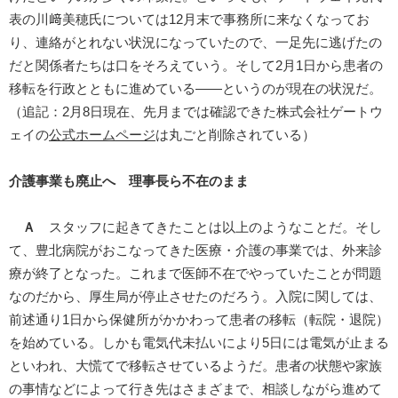
表の川﨑美穂氏については12月末で事務所に来なくなってお
り、連絡がとれない状況になっていたので、一足先に逃げたの
だと関係者たちは口をそろえていう。そして2月1日から患者の
移転を行政とともに進めている――というのが現在の状況だ。
（追記：2月8日現在、先月までは確認できた株式会社ゲートウ
ェイの
公式ホームページ
は丸ごと削除されている）
介護事業も廃止へ 理事長ら不在のまま
Ａ
スタッフに起きてきたことは以上のようなことだ。そし
て、豊北病院がおこなってきた医療・介護の事業では、外来診
療が終了となった。これまで医師不在でやっていたことが問題
なのだから、厚生局が停止させたのだろう。入院に関しては、
前述通り1日から保健所がかかわって患者の移転（転院・退院）
を始めている。しかも電気代未払いにより5日には電気が止まる
といわれ、大慌てで移転させているようだ。患者の状態や家族
の事情などによって行き先はさまざまで、相談しながら進めて