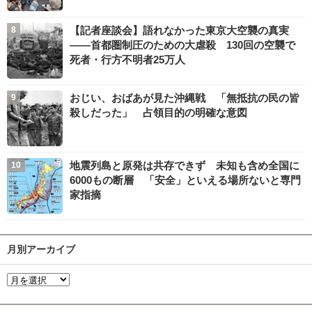
【記者座談会】語れなかった東京大空襲の真実
――首都圏制圧のための大虐殺 130回の空襲で
死者・行方不明者25万人
おじい、おばあが見た沖縄戦 「無抵抗の民の皆
殺しだった」 占領目的の明確な意図
地震列島と原発は共存できず 未知も含め全国に
6000もの断層 「安全」といえる場所ないと専門
家指摘
月別アーカイブ