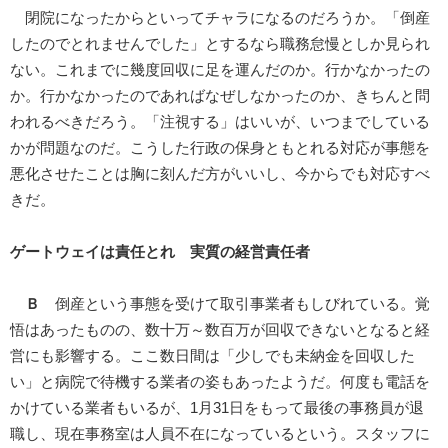
閉院になったからといってチャラになるのだろうか。「倒産
したのでとれませんでした」とするなら職務怠慢としか見られ
ない。これまでに幾度回収に足を運んだのか。行かなかったの
か。行かなかったのであればなぜしなかったのか、きちんと問
われるべきだろう。「注視する」はいいが、いつまでしている
かが問題なのだ。こうした行政の保身ともとれる対応が事態を
悪化させたことは胸に刻んだ方がいいし、今からでも対応すべ
きだ。
ゲートウェイは責任とれ 実質の経営責任者
Ｂ
倒産という事態を受けて取引事業者もしびれている。覚
悟はあったものの、数十万～数百万が回収できないとなると経
営にも影響する。ここ数日間は「少しでも未納金を回収した
い」と病院で待機する業者の姿もあったようだ。何度も電話を
かけている業者もいるが、1月31日をもって最後の事務員が退
職し、現在事務室は人員不在になっているという。スタッフに