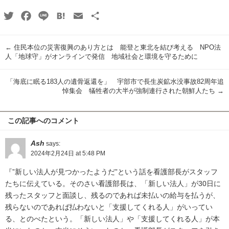
Twitter
Facebook
Line
Hatena
Email
共
有
←
住民本位の災害復興のあり方とは 能登と東北を結び考える NPO法
人「地球守」がオンラインで発信 地域社会と環境を守るために
「海底に眠る183人の遺骨返還を」 宇部市で長生炭鉱水没事故82周年追
悼集会 犠牲者の大半が強制連行された朝鮮人たち
→
この記事へのコメント
Ash
says:
2024年2月24日 at 5:48 PM
『”新しい法人が見つかったようだ”という話を看護部長がスタッフ
たちに伝えている。そのさい看護部長は、「新しい法人」が30日に
残ったスタッフと面談し、残るのであれば未払いの給与を払うが、
残らないのであれば払わないと「支援してくれる人」がいってい
る、とのべたという。「新しい法人」や「支援してくれる人」が本