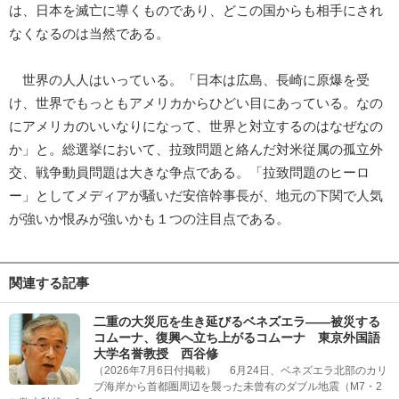
は、日本を滅亡に導くものであり、どこの国からも相手にされ
なくなるのは当然である。
世界の人人はいっている。「日本は広島、長崎に原爆を受
け、世界でもっともアメリカからひどい目にあっている。なの
にアメリカのいいなりになって、世界と対立するのはなぜなの
か」と。総選挙において、拉致問題と絡んだ対米従属の孤立外
交、戦争動員問題は大きな争点である。「拉致問題のヒーロ
ー」としてメディアが騒いだ安倍幹事長が、地元の下関で人気
が強いか恨みが強いかも１つの注目点である。
関連する記事
二重の大災厄を生き延びるベネズエラ――被災する
コムーナ、復興へ立ち上がるコムーナ 東京外国語
大学名誉教授 西谷修
（2026年7月6日付掲載） 6月24日、ベネズエラ北部のカリ
ブ海岸から首都圏周辺を襲った未曾有のダブル地震（M7・2