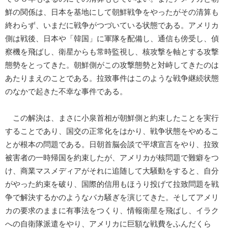
鮮の関係は、日本を基地にして朝鮮戦争をやったがその清算も
終わらず、いまだに戦争がつづいている状態である。アメリカ
側は戦後、日本や「韓国」に軍隊を配備し、通信も傍受し、偵
察機を飛ばし、衛星からも常時監視し、核攻撃を軸とする攻撃
態勢をとってきた。朝鮮側がこの攻撃態勢と対峙してきたのは
あたりまえのことである。拉致事件はこのような戦争継続状態
のなかで起きた不幸な事件である。
この解決は、まさに小泉首相が朝鮮側と約束したことを実行
することであり、国交の正常化をはかり、戦争状態をやめるこ
とが根本の問題である。日朝首脳会談で平壌宣言をやり、拉致
被害者の一時帰国を約束したが、アメリカが核問題で難癖をつ
け、商業マスメディアがそれに追随して大騒動をすると、自分
がやった約束を破り、国際的信用もほうり投げて拉致問題を戦
争で解決するかのようなバカ騒ぎを演じてきた。そしてアメリ
カの要求のままに有事法をつくり、情報衛星を飛ばし、イラク
への自衛隊派遣をやり、アメリカに巨額な戦費をふんだくら