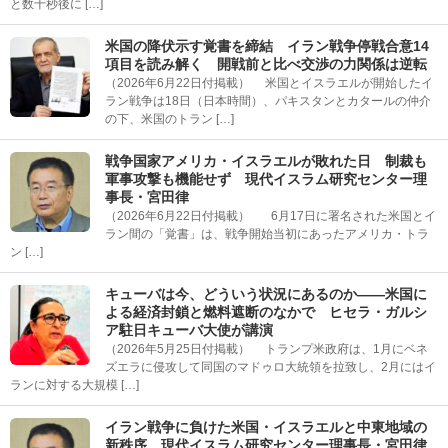
と数十秒後に […]
米国の降伏示す覚書を締結 イラン戦争停戦合意14
項目を読み解く 開戦前と比べ交渉の力関係は逆転
（2026年6月22日付掲載） 米国とイスラエルが開始したイ
ラン戦争は18日（日本時間）、パキスタンとカタールの仲介
の下、米国のトラン […]
戦争国家アメリカ・イスラエルが敗れた日 制裁も
軍事攻撃も機能せず 現代イスラム研究センター理
事長・宮田律
（2026年6月22日付掲載） 6月17日に署名された米国とイ
ラン間の「覚書」は、戦争開始当初にあったアメリカ・トラ
ン […]
キューバは今、どういう状況にあるのか――米国に
よる経済封鎖と燃料遮断のなかで ヒセラ・ガルシ
ア駐日キューバ大使が講演
（2026年5月25日付掲載） トランプ米政府は、1月にベネ
ズエラに侵攻して同国のマドゥロ大統領を拉致し、2月にはイ
ランに対する大規模 […]
イラン戦争に負けた米国・イスラエルと中東地域の
新秩序 現代イスラム研究センター理事長・宮田律