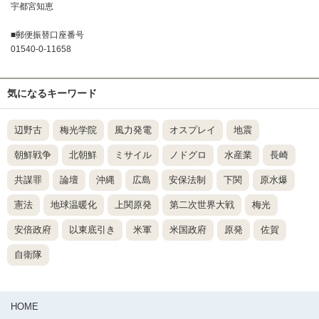
宇都宮知恵
■郵便振替口座番号
01540-0-11658
気になるキーワード
辺野古
梅光学院
風力発電
オスプレイ
地震
朝鮮戦争
北朝鮮
ミサイル
ノドグロ
水産業
長崎
共謀罪
論壇
沖縄
広島
安保法制
下関
原水爆
憲法
地球温暖化
上関原発
第二次世界大戦
梅光
安倍政府
以東底引き
米軍
米国政府
原発
佐賀
自衛隊
HOME