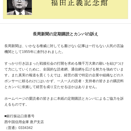
長周新聞の定期購読とカンパの訴え
長周新聞は、いかなる権威に対しても書けない記事は一行もない人民の言論
機関として1955年に創刊されました。
すっかり行き詰まった戦後社会の打開を求める幾千万大衆の願いを結びつけ
て力にしていくために、全国的な読者網、通信網を広げる努力を強めていま
す。また真実の報道を貫くうえでは、経営の面で特定の企業や組織などのス
ポンサーに頼るわけにはいかず、一人一人の読者・支持者の皆さまの購読料
とカンパに依拠して経営を成り立たせるほかはありません。
ホームページの愛読者の皆さまに本紙の定期購読とカンパによるご協力を訴
えるものです。
■銀行振込口座番号
西中国信用金庫 唐戸支店
（普通）0334342