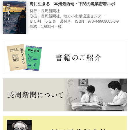
海に生きる 本州最西端・下関の漁業密着ルポ
発行：長周新聞社
取扱：長周新聞社、地方小出版流通センター
Ｂ５判 ５２頁 帯付き ISBN 978-4-9909603-3-9
価格：1,600円＋税