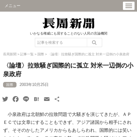
メニュー
いかなる権威にも屈することのない人民の言論機関
長周新聞
>
記事一覧
>
国際
>
〈論壇〉拉致騒ぎ国際的に孤立 対米一辺倒の小泉政府
〈論壇〉拉致騒ぎ国際的に孤立 対米一辺倒の小
泉政府
2003年10月25日
国際
Twitter
Facebook
Line
Hatena
Email
共
有
小泉政府は北朝鮮の拉致問題で大騒ぎを演じてきたが、ＡＰ
ＥＣでは文章にすることもできず、アジア諸国から相手にされ
ず、そそのかしたアメリカからもあしらわれ、国際的には笑い