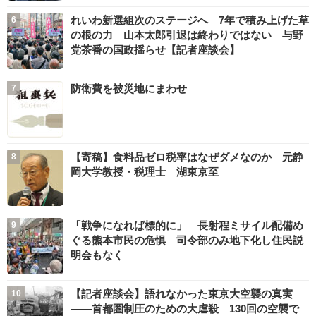
れいわ新選組次のステージへ 7年で積み上げた草
の根の力 山本太郎引退は終わりではない 与野
党茶番の国政揺らせ【記者座談会】
防衛費を被災地にまわせ
【寄稿】食料品ゼロ税率はなぜダメなのか 元静
岡大学教授・税理士 湖東京至
「戦争になれば標的に」 長射程ミサイル配備め
ぐる熊本市民の危惧 司令部のみ地下化し住民説
明会もなく
【記者座談会】語れなかった東京大空襲の真実
――首都圏制圧のための大虐殺 130回の空襲で