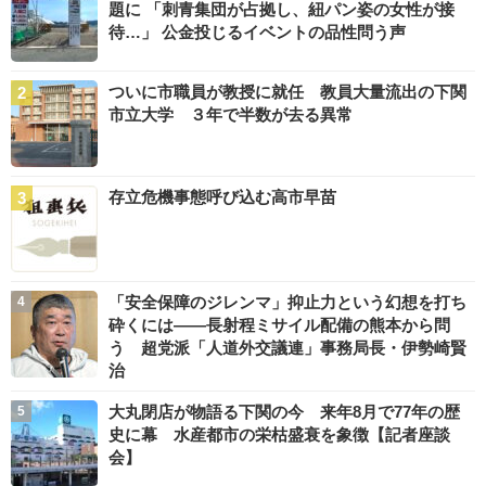
題に 「刺青集団が占拠し、紐パン姿の女性が接
待…」 公金投じるイベントの品性問う声
ついに市職員が教授に就任 教員大量流出の下関
市立大学 ３年で半数が去る異常
存立危機事態呼び込む高市早苗
「安全保障のジレンマ」抑止力という幻想を打ち
砕くには――長射程ミサイル配備の熊本から問
う 超党派「人道外交議連」事務局長・伊勢崎賢
治
大丸閉店が物語る下関の今 来年8月で77年の歴
史に幕 水産都市の栄枯盛衰を象徴【記者座談
会】