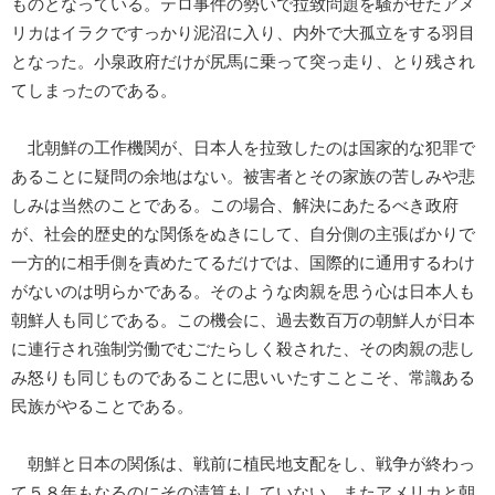
ものとなっている。テロ事件の勢いで拉致問題を騒がせたアメ
リカはイラクですっかり泥沼に入り、内外で大孤立をする羽目
となった。小泉政府だけが尻馬に乗って突っ走り、とり残され
てしまったのである。
北朝鮮の工作機関が、日本人を拉致したのは国家的な犯罪で
あることに疑問の余地はない。被害者とその家族の苦しみや悲
しみは当然のことである。この場合、解決にあたるべき政府
が、社会的歴史的な関係をぬきにして、自分側の主張ばかりで
一方的に相手側を責めたてるだけでは、国際的に通用するわけ
がないのは明らかである。そのような肉親を思う心は日本人も
朝鮮人も同じである。この機会に、過去数百万の朝鮮人が日本
に連行され強制労働でむごたらしく殺された、その肉親の悲し
み怒りも同じものであることに思いいたすことこそ、常識ある
民族がやることである。
朝鮮と日本の関係は、戦前に植民地支配をし、戦争が終わっ
て５８年もなるのにその清算もしていない。またアメリカと朝