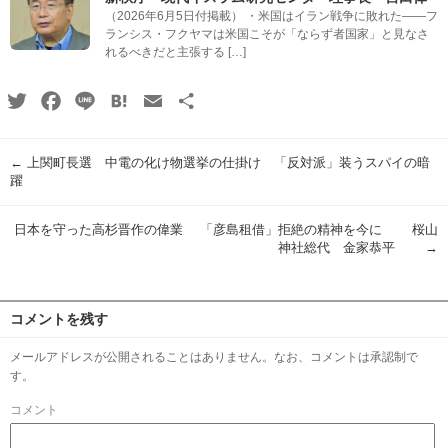
（2026年6月5日付掲載） ・米国はイラン戦争に敗れた――フ
ランシス・フクヤマは米国こそが「ならず者国家」と見なさ
れるべきだと主張する […]
Twitter
Facebook
Line
Hatena
Email
共
有
←
上関町長選 中電の化け物選挙の仕掛け 「反対派」装うスパイの暗
躍
日本を守った高杉晋作の偉業 「彦島租借」拒絶の精神を今に 桜山
神社総代 金家恭平
→
コメントを残す
メールアドレスが公開されることはありません。なお、コメントは承認制で
す。
コメント