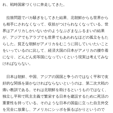
れ、戦時国家づくりに奔走してきた。
拉致問題でバカ騒ぎをしてきた結果、北朝鮮からも世界から
も相手にされなくなって、収拾がつけられなくなっている。世
界はアメリカしかいないかのようなぶざまなふるまいの結果
が、アジアでもアラブでも世界でもあわれなほどの孤立をもた
らした。貧乏な朝鮮がアメリカをむこうに回していいたいこと
をいっているのに比して、経済大国の日本がアメリカの腰巾着
になり、どんどん劣等国になっていくという現実は考えてみな
ければならない。
日本は朝鮮、中国、アジアの国国と争うのではなく平和で友
好的な関係を築かなければならないというのは、第二次大戦の
痛い教訓である。それは北朝鮮を助けるというものではなく、
独立し平和で民主主義で繁栄する日本を建設するために死活の
重要性を持っている。そのような日本の国益に立った自主外交
を完全に放棄し、アメリカにシッポを振るばかりというので