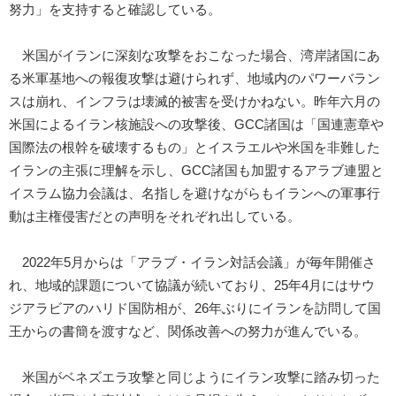
努力」を支持すると確認している。
米国がイランに深刻な攻撃をおこなった場合、湾岸諸国にあ
る米軍基地への報復攻撃は避けられず、地域内のパワーバラン
スは崩れ、インフラは壊滅的被害を受けかねない。昨年六月の
米国によるイラン核施設への攻撃後、GCC諸国は「国連憲章や
国際法の根幹を破壊するもの」とイスラエルや米国を非難した
イランの主張に理解を示し、GCC諸国も加盟するアラブ連盟と
イスラム協力会議は、名指しを避けながらもイランへの軍事行
動は主権侵害だとの声明をそれぞれ出している。
2022年5月からは「アラブ・イラン対話会議」が毎年開催さ
れ、地域的課題について協議が続いており、25年4月にはサウ
ジアラビアのハリド国防相が、26年ぶりにイランを訪問して国
王からの書簡を渡すなど、関係改善への努力が進んでいる。
米国がベネズエラ攻撃と同じようにイラン攻撃に踏み切った