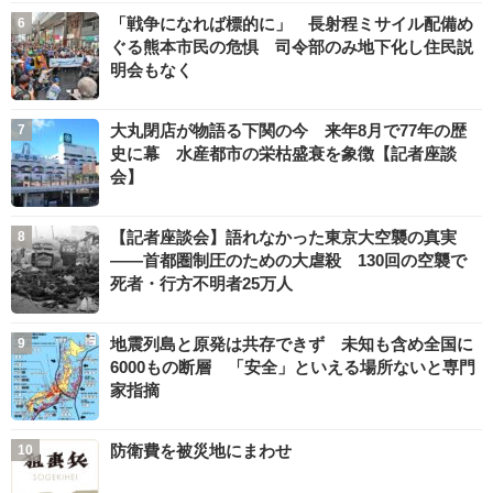
「戦争になれば標的に」 長射程ミサイル配備め
ぐる熊本市民の危惧 司令部のみ地下化し住民説
明会もなく
大丸閉店が物語る下関の今 来年8月で77年の歴
史に幕 水産都市の栄枯盛衰を象徴【記者座談
会】
【記者座談会】語れなかった東京大空襲の真実
――首都圏制圧のための大虐殺 130回の空襲で
死者・行方不明者25万人
地震列島と原発は共存できず 未知も含め全国に
6000もの断層 「安全」といえる場所ないと専門
家指摘
防衛費を被災地にまわせ