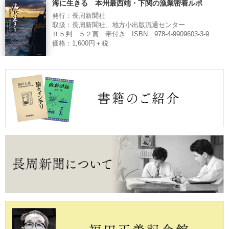
海に生きる 本州最西端・下関の漁業密着ルポ
発行：長周新聞社
取扱：長周新聞社、地方小出版流通センター
Ｂ５判 ５２頁 帯付き ISBN 978-4-9909603-3-9
価格：1,600円＋税