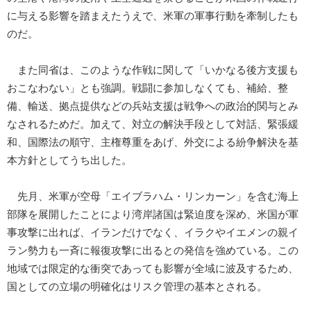
に与える影響を踏まえたうえで、米軍の軍事行動を牽制したも
のだ。
また同省は、このような作戦に関して「いかなる後方支援も
おこなわない」とも強調。戦闘に参加しなくても、補給、整
備、輸送、拠点提供などの兵站支援は戦争への政治的関与とみ
なされるためだ。加えて、対立の解決手段として対話、緊張緩
和、国際法の順守、主権尊重をあげ、外交による紛争解決を基
本方針としてうち出した。
先月、米軍が空母「エイブラハム・リンカーン」を含む海上
部隊を展開したことにより湾岸諸国は緊迫度を深め、米国が軍
事攻撃に出れば、イランだけでなく、イラクやイエメンの親イ
ラン勢力も一斉に報復攻撃に出るとの発信を強めている。この
地域では限定的な衝突であっても影響が全域に波及するため、
国としての立場の明確化はリスク管理の基本とされる。