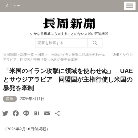
メニュー
いかなる権威にも屈することのない人民の言論機関
長周新聞
>
記事一覧
>
国際
>
「米国のイラン攻撃に領域を使わせぬ」 UAEとサウジ
アラビア 同盟国が主権行使し米国の暴発を牽制
「米国のイラン攻撃に領域を使わせぬ」 UAE
とサウジアラビア 同盟国が主権行使し米国の
暴発を牽制
2026年3月1日
国際
Twitter
Facebook
Line
Hatena
Email
共
有
（2026年2月16日付掲載）