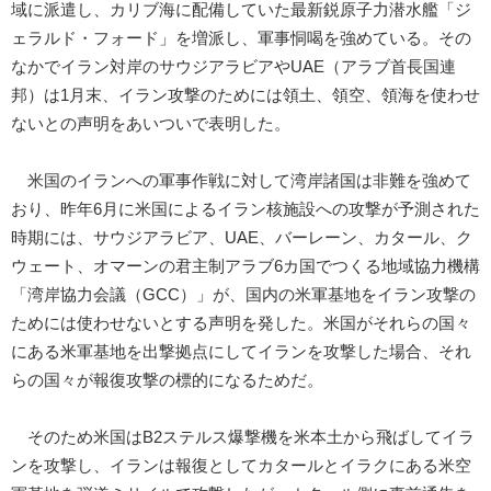
域に派遣し、カリブ海に配備していた最新鋭原子力潜水艦「ジ
ェラルド・フォード」を増派し、軍事恫喝を強めている。その
なかでイラン対岸のサウジアラビアやUAE（アラブ首長国連
邦）は1月末、イラン攻撃のためには領土、領空、領海を使わせ
ないとの声明をあいついで表明した。
米国のイランへの軍事作戦に対して湾岸諸国は非難を強めて
おり、昨年6月に米国によるイラン核施設への攻撃が予測された
時期には、サウジアラビア、UAE、バーレーン、カタール、ク
ウェート、オマーンの君主制アラブ6カ国でつくる地域協力機構
「湾岸協力会議（GCC）」が、国内の米軍基地をイラン攻撃の
ためには使わせないとする声明を発した。米国がそれらの国々
にある米軍基地を出撃拠点にしてイランを攻撃した場合、それ
らの国々が報復攻撃の標的になるためだ。
そのため米国はB2ステルス爆撃機を米本土から飛ばしてイラ
ンを攻撃し、イランは報復としてカタールとイラクにある米空