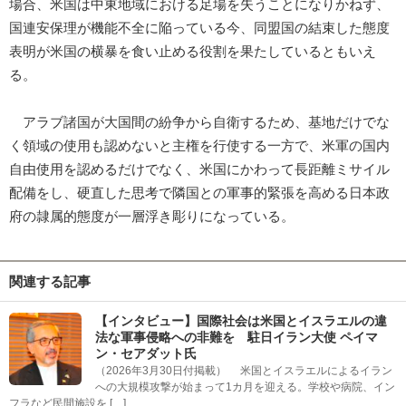
場合、米国は中東地域における足場を失うことになりかねず、
国連安保理が機能不全に陥っている今、同盟国の結束した態度
表明が米国の横暴を食い止める役割を果たしているともいえ
る。
アラブ諸国が大国間の紛争から自衛するため、基地だけでな
く領域の使用も認めないと主権を行使する一方で、米軍の国内
自由使用を認めるだけでなく、米国にかわって長距離ミサイル
配備をし、硬直した思考で隣国との軍事的緊張を高める日本政
府の隷属的態度が一層浮き彫りになっている。
関連する記事
【インタビュー】国際社会は米国とイスラエルの違
法な軍事侵略への非難を 駐日イラン大使 ペイマ
ン・セアダット氏
（2026年3月30日付掲載） 米国とイスラエルによるイラン
への大規模攻撃が始まって1カ月を迎える。学校や病院、イン
フラなど民間施設を […]