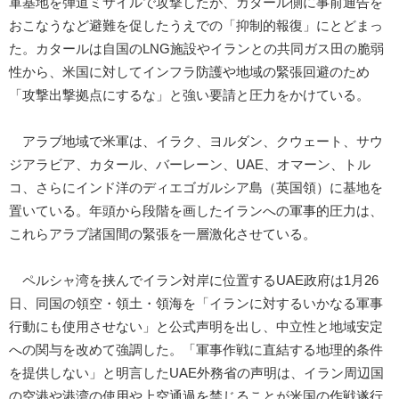
軍基地を弾道ミサイルで攻撃したが、カタール側に事前通告を
おこなうなど避難を促したうえでの「抑制的報復」にとどまっ
た。カタールは自国のLNG施設やイランとの共同ガス田の脆弱
性から、米国に対してインフラ防護や地域の緊張回避のため
「攻撃出撃拠点にするな」と強い要請と圧力をかけている。
アラブ地域で米軍は、イラク、ヨルダン、クウェート、サウ
ジアラビア、カタール、バーレーン、UAE、オマーン、トル
コ、さらにインド洋のディエゴガルシア島（英国領）に基地を
置いている。年頭から段階を画したイランへの軍事的圧力は、
これらアラブ諸国間の緊張を一層激化させている。
ペルシャ湾を挟んでイラン対岸に位置するUAE政府は1月26
日、同国の領空・領土・領海を「イランに対するいかなる軍事
行動にも使用させない」と公式声明を出し、中立性と地域安定
への関与を改めて強調した。「軍事作戦に直結する地理的条件
を提供しない」と明言したUAE外務省の声明は、イラン周辺国
の空港や港湾の使用や上空通過を禁じることが米国の作戦遂行