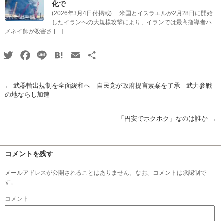
化で
(2026年3月4日付掲載) 米国とイスラエルが2月28日に開始
したイランへの大規模攻撃により、イランでは最高指導者ハ
メネイ師が殺害さ […]
Twitter
Facebook
Line
Hatena
Email
共
有
←
武器輸出規制を全面緩和へ 自民党が政府提言素案を了承 武力参戦
の地ならし加速
「円安でホクホク」なのは誰か
→
コメントを残す
メールアドレスが公開されることはありません。なお、コメントは承認制で
す。
コメント