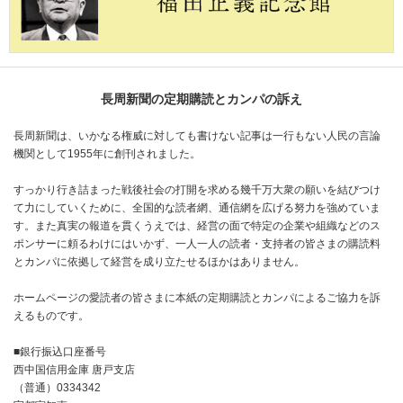
長周新聞の定期購読とカンパの訴え
長周新聞は、いかなる権威に対しても書けない記事は一行もない人民の言論
機関として1955年に創刊されました。
すっかり行き詰まった戦後社会の打開を求める幾千万大衆の願いを結びつけ
て力にしていくために、全国的な読者網、通信網を広げる努力を強めていま
す。また真実の報道を貫くうえでは、経営の面で特定の企業や組織などのス
ポンサーに頼るわけにはいかず、一人一人の読者・支持者の皆さまの購読料
とカンパに依拠して経営を成り立たせるほかはありません。
ホームページの愛読者の皆さまに本紙の定期購読とカンパによるご協力を訴
えるものです。
■銀行振込口座番号
西中国信用金庫 唐戸支店
（普通）0334342