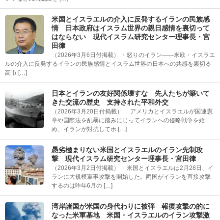
米国とイスラエルの介入に反発するイランの民族感
情 日本政府はイスラム世界の親日感情を裏切って
はならない 現代イスラム研究センター理事長・宮
田律
（2026年3月6日付掲載） ・怒りのイラン――米欧・イスラエ
ルの介入に反発するイランの民族感情とイスラム世界の日本への共感を裏切る
高市 […]
日本とイランの友好関係壊すな 先人たちが築いて
きた交流の歴史 支持された平和外交
（2026年3月20日付掲載） アメリカとイスラエルが国連憲
章や国際法を乱暴に踏みにじってイランへの侵略戦争を始
め、イランが対抗してホ […]
愚劣極まりない米国とイスラエルのイラン先制攻
撃 現代イスラム研究センター理事長・宮田律
（2026年3月2日付掲載） 米国とイスラエルは2月28日、イ
ランに大規模軍事攻撃を開始した。両国がイランを直接攻撃
するのは昨年6月の […]
湾岸諸国が米国の身代わりに被弾 報復攻撃の的に
なった米軍基地 米国・イスラエルのイラン攻撃激