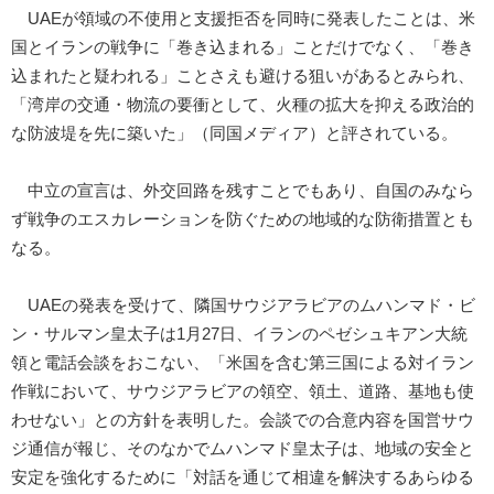
UAEが領域の不使用と支援拒否を同時に発表したことは、米
国とイランの戦争に「巻き込まれる」ことだけでなく、「巻き
込まれたと疑われる」ことさえも避ける狙いがあるとみられ、
「湾岸の交通・物流の要衝として、火種の拡大を抑える政治的
な防波堤を先に築いた」（同国メディア）と評されている。
中立の宣言は、外交回路を残すことでもあり、自国のみなら
ず戦争のエスカレーションを防ぐための地域的な防衛措置とも
なる。
UAEの発表を受けて、隣国サウジアラビアのムハンマド・ビ
ン・サルマン皇太子は1月27日、イランのペゼシュキアン大統
領と電話会談をおこない、「米国を含む第三国による対イラン
作戦において、サウジアラビアの領空、領土、道路、基地も使
わせない」との方針を表明した。会談での合意内容を国営サウ
ジ通信が報じ、そのなかでムハンマド皇太子は、地域の安全と
安定を強化するために「対話を通じて相違を解決するあらゆる