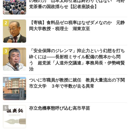
の根の力 山本太郎引退は終わりではない 与野
党茶番の国政揺らせ【記者座談会】
【寄稿】食料品ゼロ税率はなぜダメなのか 元静
岡大学教授・税理士 湖東京至
「安全保障のジレンマ」抑止力という幻想を打ち
砕くには――長射程ミサイル配備の熊本から問
う 超党派「人道外交議連」事務局長・伊勢崎賢
治
ついに市職員が教授に就任 教員大量流出の下関
市立大学 ３年で半数が去る異常
存立危機事態呼び込む高市早苗