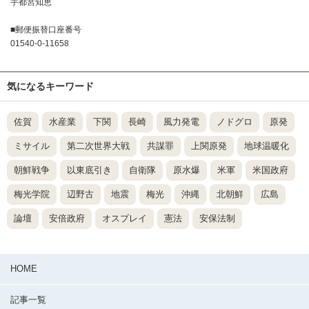
宇都宮知恵
■郵便振替口座番号
01540-0-11658
気になるキーワード
佐賀
水産業
下関
長崎
風力発電
ノドグロ
原発
ミサイル
第二次世界大戦
共謀罪
上関原発
地球温暖化
朝鮮戦争
以東底引き
自衛隊
原水爆
米軍
米国政府
梅光学院
辺野古
地震
梅光
沖縄
北朝鮮
広島
論壇
安倍政府
オスプレイ
憲法
安保法制
HOME
記事一覧