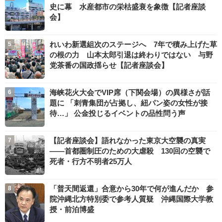
史に幕 水産都市の栄枯盛衰を象徴【記者座談
会】
れいわ新選組次のステージへ 7年で積み上げた草
の根の力 山本太郎引退は終わりではない 与野
党茶番の国政揺らせ【記者座談会】
海峡花火大会でVIP席（下関会場）の異様さが話
題に 「刺青集団が占拠し、紐パン姿の女性が接
待…」 公金投じるイベントの品性問う声
【記者座談会】語れなかった東京大空襲の真実
――首都圏制圧のための大虐殺 130回の空襲で
死者・行方不明者25万人
「普天間返還」合意から30年で何が進んだか 参
院沖縄北方特別委で参考人質疑 沖縄国際大学教
授・前泊博盛