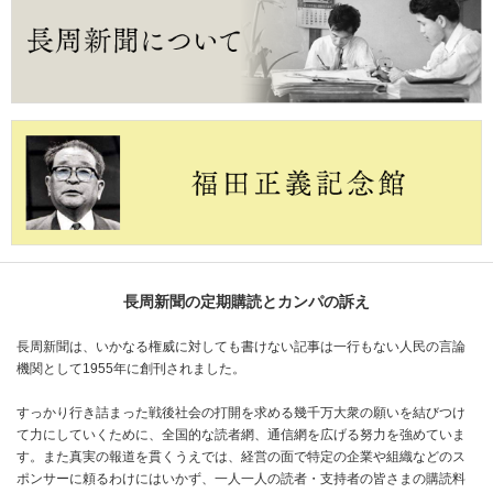
長周新聞の定期購読とカンパの訴え
長周新聞は、いかなる権威に対しても書けない記事は一行もない人民の言論
機関として1955年に創刊されました。
すっかり行き詰まった戦後社会の打開を求める幾千万大衆の願いを結びつけ
て力にしていくために、全国的な読者網、通信網を広げる努力を強めていま
す。また真実の報道を貫くうえでは、経営の面で特定の企業や組織などのス
ポンサーに頼るわけにはいかず、一人一人の読者・支持者の皆さまの購読料