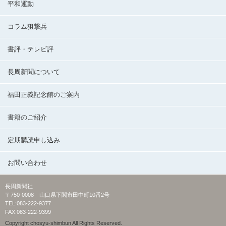
平和運動
コラム狙撃兵
書評・テレビ評
長周新聞について
福田正義記念館のご案内
書籍のご紹介
定期購読申し込み
お問い合わせ
長周新聞社
〒750-0008 山口県下関市田中町10番2号
TEL:083-222-9377
FAX:083-222-9399
Copyright chosyu-shimbun All Rights Reserved.