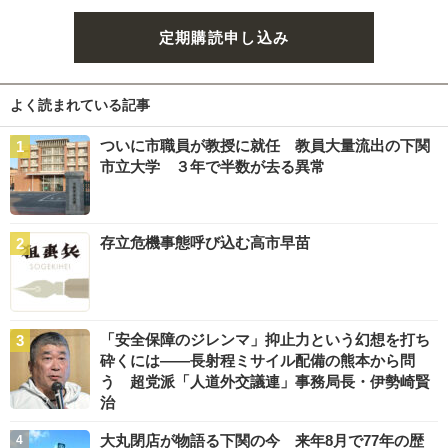
定期購読申し込み
よく読まれている記事
ついに市職員が教授に就任 教員大量流出の下関
市立大学 ３年で半数が去る異常
存立危機事態呼び込む高市早苗
「安全保障のジレンマ」抑止力という幻想を打ち
砕くには――長射程ミサイル配備の熊本から問
う 超党派「人道外交議連」事務局長・伊勢崎賢
治
大丸閉店が物語る下関の今 来年8月で77年の歴