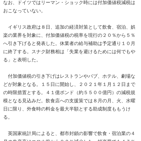
なお、ドイツではリーマン・ショック時には付加価値税減税は
おこなっていない。
イギリス政府は８日、追加の経済対策として飲食、宿泊、娯
楽の業界を対象に、付加価値税の税率を現行の２０％から５％
へ引き下げると発表した。休業者の給与補助は予定通り１０月
に終了する。スナク財務相は「失業を避けるためには何でもや
る」と表明した。
付加価値税の引き下げはレストランやパブ、ホテル、劇場な
どが対象となる。１５日に開始し、２０２１年１月１２日まで
の時限措置とする。４１億ポンド（約５５００億円）の減税規
模となる見込みだ。飲食店への支援策では８月の月、火、水曜
日に限り、外食時の料金を最大半額とする助成制度ももうけ
る。
英国家統計局によると、都市封鎖の影響で飲食・宿泊業の４