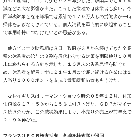
月の生産高はコロナ前から９２％減少した。娯楽業でも４７％
減など甚大な影響が出た。こうした業種では休業者も多い。今
回減税対象となる職場では累計で１７０万人もの労働者が一時
帰休をよぎなくされている。個人消費を重点的に喚起すること
で雇用維持につなげたいとの思惑がある。
他方でスナク財務相は８日、政府が３月から続けてきた全業
種の休業者の給与の８割を肩代わりする対策を期限通り１０月
末に終わらせる方針も示した。１０月末の失業急増を防ぐた
め、休業者を解雇せずに２１年１月まで雇い続ける企業には１
人当り１０００ポンドを支払う激変緩和措置ももうけた。
なおイギリスはリーマン・ショック時の０８年１２月、付加
価値税を１７・５％から１５％に引き下げた。ＧＤＰがマイナ
ス続きのなか、この減税効果により、小売りの売上が前年比で
２・９％伸びた。
フランスはＰＣＲ検査拡充 各地を検査隊が巡回