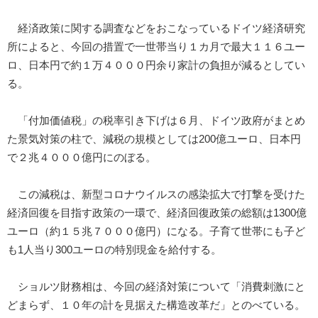
経済政策に関する調査などをおこなっているドイツ経済研究
所によると、今回の措置で一世帯当り１カ月で最大１１６ユー
ロ、日本円で約１万４０００円余り家計の負担が減るとしてい
る。
「付加価値税」の税率引き下げは６月、ドイツ政府がまとめ
た景気対策の柱で、減税の規模としては200億ユーロ、日本円
で２兆４０００億円にのぼる。
この減税は、新型コロナウイルスの感染拡大で打撃を受けた
経済回復を目指す政策の一環で、経済回復政策の総額は1300億
ユーロ（約１５兆７０００億円）になる。子育て世帯にも子ど
も1人当り300ユーロの特別現金を給付する。
ショルツ財務相は、今回の経済対策について「消費刺激にと
どまらず、１０年の計を見据えた構造改革だ」とのべている。