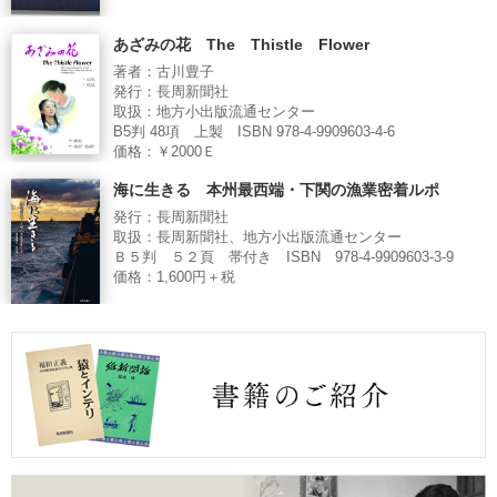
あざみの花 The Thistle Flower
著者：古川豊子
発行：長周新聞社
取扱：地方小出版流通センター
B5判 48項 上製 ISBN 978-4-9909603-4-6
価格：￥2000Ｅ
海に生きる 本州最西端・下関の漁業密着ルポ
発行：長周新聞社
取扱：長周新聞社、地方小出版流通センター
Ｂ５判 ５２頁 帯付き ISBN 978-4-9909603-3-9
価格：1,600円＋税