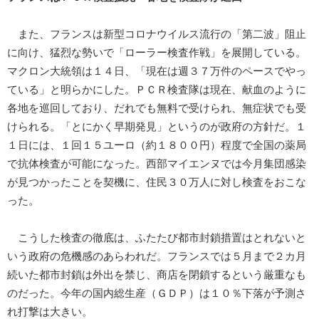
また、フランスは新型コロナウイルス流行の「第二波」阻止
に向け、猛烈な勢いで「ローラー検査作戦」を展開している。
マクロン大統領は１４日、「現在は週３７万件のペースでやっ
ている」と明らかにした。ＰＣＲ検査隊は現在、献血のように
各地を巡回しており、だれでも無料で受けられ、無症状でも受
けられる。「とにかく早期発見」というのが政府の方針だ。１
１日には、１回１５ユーロ（約１８００円）程度で全国の薬局
で抗体検査が可能になった。西部マイエンヌでは今月集団感染
が見つかったことを契機に、住民３０万人に対し検査をおこな
った。
こうした検査の徹底は、ふたたび都市封鎖措置はとれないと
いう政府の危機感のあらわれだ。フランスでは５月まで２カ月
続いた都市封鎖は外出を禁じ、商店を閉鎖するという厳重なも
のだった。今年の国内総生産（ＧＤＰ）は１０％下落が予測さ
れ打撃は大きい。