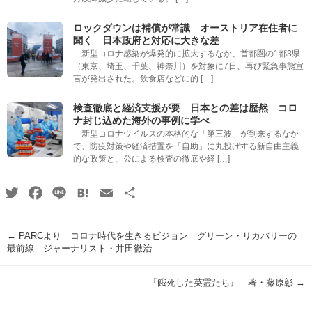
ロックダウンは補償が常識 オーストリア在住者に
聞く 日本政府と対応に大きな差
新型コロナ感染が爆発的に拡大するなか、首都圏の1都3県
（東京、埼玉、千葉、神奈川）を対象に7日、再び緊急事態宣
言が発出された。飲食店などに的 […]
検査徹底と経済支援が要 日本との差は歴然 コロ
ナ封じ込めた海外の事例に学べ
新型コロナウイルスの本格的な「第三波」が到来するなか
で、防疫対策や経済措置を「自助」に丸投げする新自由主義
的な政策と、公による検査の徹底や経 […]
Twitter
Facebook
Line
Hatena
Email
共
有
←
PARCより コロナ時代を生きるビジョン グリーン・リカバリーの
最前線 ジャーナリスト・井田徹治
『餓死した英霊たち』 著・藤原彰
→