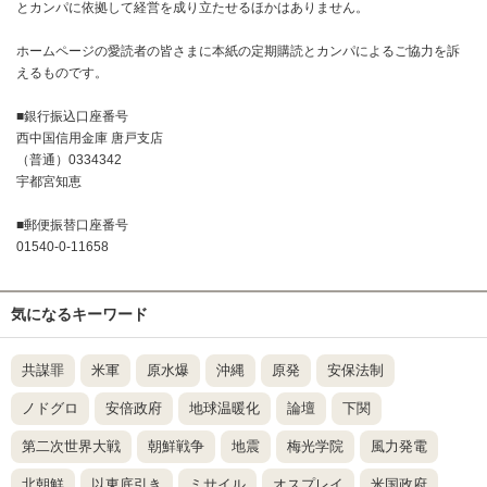
とカンパに依拠して経営を成り立たせるほかはありません。
ホームページの愛読者の皆さまに本紙の定期購読とカンパによるご協力を訴
えるものです。
■銀行振込口座番号
西中国信用金庫 唐戸支店
（普通）0334342
宇都宮知恵
■郵便振替口座番号
01540-0-11658
気になるキーワード
共謀罪
米軍
原水爆
沖縄
原発
安保法制
ノドグロ
安倍政府
地球温暖化
論壇
下関
第二次世界大戦
朝鮮戦争
地震
梅光学院
風力発電
北朝鮮
以東底引き
ミサイル
オスプレイ
米国政府