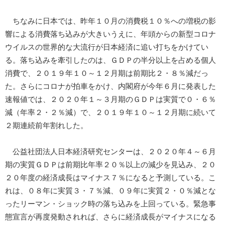
ちなみに日本では、昨年１０月の消費税１０％への増税の影
響による消費落ち込みが大きいうえに、年頭からの新型コロナ
ウイルスの世界的な大流行が日本経済に追い打ちをかけてい
る。落ち込みを牽引したのは、ＧＤＰの半分以上を占める個人
消費で、２０１９年１０～１２月期は前期比２・８％減だっ
た。さらにコロナが拍車をかけ、内閣府が今年６月に発表した
速報値では、２０２０年１～３月期のＧＤＰは実質で０・６％
減（年率２・２％減）で、２０１９年１０～１２月期に続いて
２期連続前年割れした。
公益社団法人日本経済研究センターは、２０２０年４～６月
期の実質ＧＤＰは前期比年率２０％以上の減少を見込み、２０
２０年度の経済成長はマイナス７％になると予測している。こ
れは、０８年に実質３・７％減、０９年に実質２・０％減とな
ったリーマン・ショック時の落ち込みを上回っている。緊急事
態宣言が再度発動されれば、さらに経済成長がマイナスになる