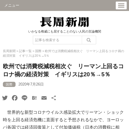
メニュー
いかなる権威にも屈することのない人民の言論機関
長周新聞
>
記事一覧
>
国際
>
欧州では消費税減税相次ぐ リーマン上回るコロナ禍の
経済対策 イギリスは20％→5％
欧州では消費税減税相次ぐ リーマン上回るコ
ロナ禍の経済対策 イギリスは20％→5％
2020年7月26日
国際
Twitter
Facebook
Line
Hatena
Email
共
有
世界的な新型コロナウイルス感染拡大でリーマン・ショック
時を上回る経済危機に直面すると予想されるなかで、ヨーロッ
パ各国では経済回復策として付加価値税（日本の消費税に相