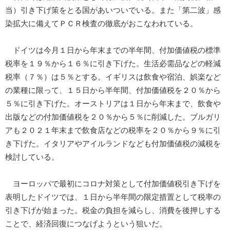
当）引き下げ策をとる国があいついでいる。また「第二波」感
染拡大に備えてＰＣＲ検査の徹底がおこなわれている。
ドイツは今月１日から年末までの半年間、付加価値税の標準
税率を１９％から１６％に引き下げた。生活必需品などの軽減
税率（７％）は５％とする。イギリスは飲食や宿泊、娯楽など
の業種に限って、１５日から半年間、付加価値税を２０％から
５％に引き下げた。オーストリアは１日から年末まで、飲食や
出版などの付加価値税を２０％から５％に削減した。ブルガリ
アも２０２１年末まで飲食店などの税率を２０％から９％に引
き下げた。イタリアやアイルランドなども付加価値税の減税を
検討している。
ヨーロッパで最初にコロナ対策として付加価値税引き下げを
表明したドイツでは、１日から半年間の限定措置として税率の
引き下げが始まった。税金の負担を減らし、消費を後押しする
ことで、経済回復につなげようという狙いだ。