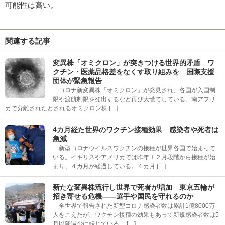
可能性は高い。
関連する記事
変異株「オミクロン」が突きつける世界的矛盾 ワ
クチン・医薬品格差をなくす取り組みを 国際支援
団体が緊急報告
コロナ新変異株「オミクロン」が発見され、各国が入国制
限や渡航制限を発出するなど再び大慌てしている。南アフリ
カで分離されたとされるオミクロン株 […]
4カ月経た世界のワクチン接種効果 感染者や死者は
急減
新型コロナウイルスワクチンの接種が世界各国で始まって
いる。イギリスやアメリカでは昨年１２月段階から接種が始
まり、４カ月が経過している。４カ月 […]
新たな変異株流行し世界で死者が増加 東京五輪が
招き寄せる危機――選手や国民を守れるのか
全世界で報告された新型コロナ感染者数は累計1億8000万
人をこえたが、ワクチン接種の効果もあって新規感染者数は5
月以降減少に転じている。 […]