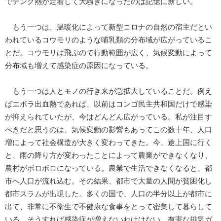
でデング熱が定着して大騒ぎになったのは記憶に新しい。
もう一つは、温暖化によって新型コロナの自然の宿主だとい
われているコウモリのような哺乳類の分布域が広がっているこ
とだ。コウモリは飛ぶので行動範囲が広く、気候変動によって
分布域も増えて感染症の原因になっている。
もう一つは人とモノの行き来が急拡大していることだ。例え
ばエボラ出血熱であれば、以前はコンゴ民主共和国だけで感染
が抑えられていたが、今はどんどん広がっている。私が注目す
べきだと思うのは、気候変動の影響もあってこの数十年、人口
増によって社会構造が大きく変わってきた。今、途上国に行く
と、雨の降り方が変わったことによって農業ができなくなり、
農村がボロボロになっている。農業で生活できなくなると、都
市へ人口が流れ込む。その結果、都市で大量の人間が貧困化し
都市スラムが出現した。多くの国で、人口の半分以上が都市に
出て、非常に不衛生で不健康な食事をとって密集して暮らして
いる。そうすれば感染症が増えないわけはない。有害な排気ガ