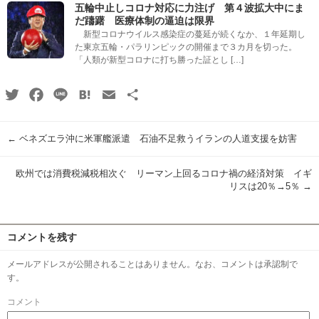
五輪中止しコロナ対応に力注げ 第４波拡大中にま
だ躊躇 医療体制の逼迫は限界
新型コロナウイルス感染症の蔓延が続くなか、１年延期し
た東京五輪・パラリンピックの開催まで３カ月を切った。
「人類が新型コロナに打ち勝った証とし […]
Twitter
Facebook
Line
Hatena
Email
共
有
←
ベネズエラ沖に米軍艦派遣 石油不足救うイランの人道支援を妨害
欧州では消費税減税相次ぐ リーマン上回るコロナ禍の経済対策 イギ
リスは20％→5％
→
コメントを残す
メールアドレスが公開されることはありません。なお、コメントは承認制で
す。
コメント