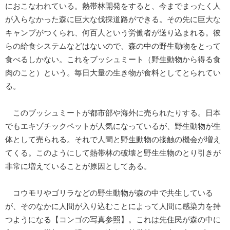
におこなわれている。熱帯林開発をすると、今までまったく人
が入らなかった森に巨大な伐採道路ができる。その先に巨大な
キャンプがつくられ、何百人という労働者が送り込まれる。彼
らの給食システムなどはないので、森の中の野生動物をとって
食べるしかない。これをブッシュミート（野生動物から得る食
肉のこと）という。毎日大量の生き物が食料としてとられてい
る。
このブッシュミートが都市部や海外に売られたりする。日本
でもエキゾチックペットが人気になっているが、野生動物が生
体として売られる。それで人間と野生動物の接触の機会が増え
てくる。このようにして熱帯林の破壊と野生生物のとり引きが
非常に増えていることが原因としてある。
コウモリやゴリラなどの野生動物が森の中で共生している
が、そのなかに人間が入り込むことによって人間に感染力を持
つようになる【コンゴの写真参照】。これは先住民が森の中に