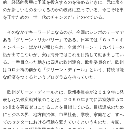
的、経済的復興に予算を投入するのを決めるときに、元に戻る
のか新しいものをつくるのかの岐路に立っている。今こそ物事
を正すための一世一代のチャンスだ」とのべている。
そのなかでキーワードになるのが、今回のシンポのテーマで
ある「グリーン・リカバリー」である。日本では「ＧｏＴｏキ
ャンペーン」ばかりが報じられ、全然グリーン・リカバリーの
話が出てこないが、実は海外ではこれを目指して動き出してい
る。一番目立った動きは四月の欧州連合、欧州委員会だ。欧州
はコロナ禍の前から「グリーン・ディール」という、持続可能
な経済をつくるというプログラムを持っていた。
欧州グリーン・ディールとは、欧州委員会が２０１９年に発
表した気候変動対策のことだ。２０５０年までに温室効果ガス
の排出を実質ゼロにすることを目指している。目標達成のため
にビジネス界、地方自治体、市民社会、学校、家庭など、すべ
てのセクターにおける行動を変えていくというものだ。今回、