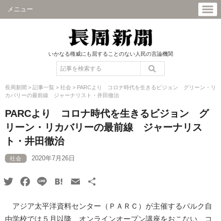
メニュー
いかなる権威にも屈することのない人民の言論機関
長周新聞
>
記事一覧
>
社会
>
PARCより コロナ時代を生きるビジョン グリーン・リ
カバリーの最前線 ジャーナリスト・井田徹治
PARCより コロナ時代を生きるビジョン グ
リーン・リカバリーの最前線 ジャーナリス
ト・井田徹治
2020年7月26日
社会
Twitter
Facebook
Line
Hatena
Email
共
有
アジア太平洋資料センター（ＰＡＲＣ）が主催するパルク自
由学校では５月以降、オンラインオープン講座をおこない、コ