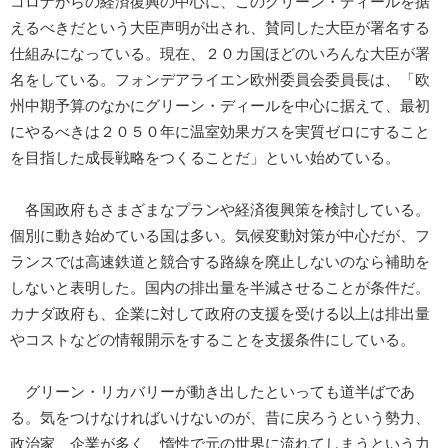
コロナからの経済復興の中心に、このグリーン・ディールを据
えるべきだという大臣声明が出され、賛同した大臣が署名する
仕組みになっている。現在、２０カ国ほどのいろんな大臣が署
名をしている。フォンデアライエン欧州委員会委員長は、「欧
州中期予算のなかにグリーン・ディールを中心に据えて、最初
にやるべきは２０５０年に温室効果ガスを実質ゼロにすること
を目指した成長戦略をつくることだ」といい始めている。
各国政府もさまざまなプランや経済復興策を検討している。
個別に動き始めている国は多い。気候変動対策が中心だが、フ
ランスでは高速鉄道と競合する路線を廃止しないのなら補助を
しないと表明した。国内の排出量を半減させることが条件だ。
カナダ政府も、企業に対して政府の支援を受ける以上は排出量
やコストなどの情報開示をすることを支援条件にしている。
グリーン・リカバリーが動き出したといっても道半ばであ
る。気をつけなければいけないのが、昔に戻ろうという勢力、
政治家、企業が多く、惰性で元の世界に流れてしまうという力