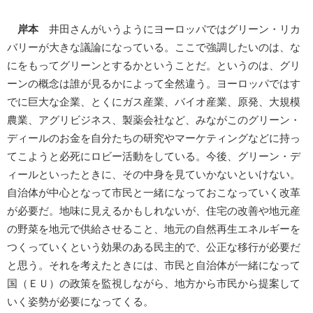
岸本
井田さんがいうようにヨーロッパではグリーン・リカ
バリーが大きな議論になっている。ここで強調したいのは、な
にをもってグリーンとするかということだ。というのは、グリ
ーンの概念は誰が見るかによって全然違う。ヨーロッパではす
でに巨大な企業、とくにガス産業、バイオ産業、原発、大規模
農業、アグリビジネス、製薬会社など、みながこのグリーン・
ディールのお金を自分たちの研究やマーケティングなどに持っ
てこようと必死にロビー活動をしている。今後、グリーン・デ
ィールといったときに、その中身を見ていかないといけない。
自治体が中心となって市民と一緒になっておこなっていく改革
が必要だ。地味に見えるかもしれないが、住宅の改善や地元産
の野菜を地元で供給させること、地元の自然再生エネルギーを
つくっていくという効果のある民主的で、公正な移行が必要だ
と思う。それを考えたときには、市民と自治体が一緒になって
国（ＥＵ）の政策を監視しながら、地方から市民から提案して
いく姿勢が必要になってくる。