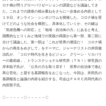
ロナ禍が問うグローバリゼーションの課題などを議論してき
た。これまでの講座の積み重ねをさらに一歩進める内容として
１９日、オンライン・シンポジウムを開催した。コロナ禍を受
けてどのような社会を構想し、具体化していくか、その鍵は
「気候危機への対応」と「地域・自治体の力」にあると考え、
国際的なとりくみと地域での実践の両面から第一部、第二部に
分けて議論した。第一部は「これが世界の潮流だ！ コロナ禍
からの再生をめざして」をテーマに、ジャーナリストの井田徹
治氏が、「コロナ時代を生きるビジョン グリーン・リカバリ
ーの最前線」、トランスナショナル研究所（ＴＮＩ）研究員の
岸本聡子氏が、「公共の力を取り戻す！ 世界の自治体で進む
再公営化」と題する基調報告をおこなった。今回は、井田氏の
基調報告と論議の内容を紹介する。司会はＰＡＲＣ共同代表の
内田聖子氏。
◇－－－－－◇－－－－－◇