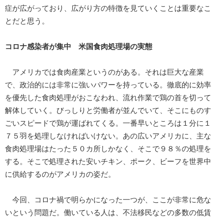
症が広がっており、広がり方の特徴を見ていくことは重要なこ
とだと思う。
コロナ感染者が集中 米国食肉処理場の実態
アメリカでは食肉産業というのがある。それは巨大な産業
で、政治的には非常に強いパワーを持っている。徹底的に効率
を優先した食肉処理がおこなわれ、流れ作業で鶏の首を切って
解体していく。びっしりと労働者が並んでいて、そこにものす
ごいスピードで鶏が運ばれてくる。一番早いところは１分に１
７５羽を処理しなければいけない。あの広いアメリカに、主な
食肉処理場はたった５０カ所しかなく、そこで９８％の処理を
する。そこで処理された安いチキン、ポーク、ビーフを世界中
に供給するのがアメリカの姿だ。
今回、コロナ禍で明らかになった一つが、ここが非常に危な
いという問題だ。働いている人は、不法移民などの多数の低賃