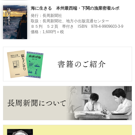
海に生きる 本州最西端・下関の漁業密着ルポ
発行：長周新聞社
取扱：長周新聞社、地方小出版流通センター
Ｂ５判 ５２頁 帯付き ISBN 978-4-9909603-3-9
価格：1,600円＋税