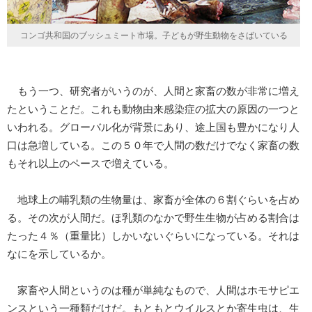
コンゴ共和国のブッシュミート市場。子どもが野生動物をさばいている
もう一つ、研究者がいうのが、人間と家畜の数が非常に増え
たということだ。これも動物由来感染症の拡大の原因の一つと
いわれる。グローバル化が背景にあり、途上国も豊かになり人
口は急増している。この５０年で人間の数だけでなく家畜の数
もそれ以上のペースで増えている。
地球上の哺乳類の生物量は、家畜が全体の６割ぐらいを占め
る。その次が人間だ。ほ乳類のなかで野生生物が占める割合は
たった４％（重量比）しかいないぐらいになっている。それは
なにを示しているか。
家畜や人間というのは種が単純なもので、人間はホモサピエ
ンスという一種類だけだ。もともとウイルスとか寄生虫は、生