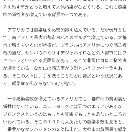
スを出す車がどっと増えて大気汚染がひどくなる。これも感染
症の犠牲者が増えている背景の一つである。
アフリカでは感染症を比較的抑え込んでいる。だが例外とし
て、南アフリカ最大の都市ヨハネスブルグで増えている。大都
市で増えているのが特徴だ。ブラジルはアメリカにつぐ感染者
増の国だ。サンパウロやリオデジャネイロなどの大都市にはフ
ァベーラといわれる貧民街があり、そこで非常にコロナ犠牲者
が増えている。なかには感染率が３割というファベーラもあ
る。そこの人々は、手を洗うことなどは贅沢という状況にあ
り、感染症が広がらないわけがない。
一番感染者数が増えているアメリカでも、都市部の貧困層が
犠牲になっている。ニューヨークには五つのエリアがあるが、
ブロンクスというのはもっとも貧困でもっとも危ないところと
いわれている。そこの１００万人あたりの感染者数を見ると、
一番豊かなマンハッタンの２倍以上だ。大都市の貧困層で感染