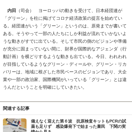
内田
（司会） ヨーロッパの動きを受けて、日本経団連が
「グリーン」を柱に掲げてコロナ経済政策の提言を始めてい
る。経団連がいう「グリーン」というのは、原発までが書いて
ある。そうやって一部の人たちにしか利益が流れていかないよ
うな動きがすでに出ている。そして市民の側のビジョンや準備
が充分に固まっていない間に、財界が国際的なアジェンダ（行
動計画）を横どりするような動きも出ている。今日、われわれ
が目指しているようなグリーン・ディールや、グリーン・リカ
バリーは、地域に根ざした市民ベースのビジョンであり、大企
業や一部の政治家、国際機関がいっている「グリーン」とは違
うんだということを明確にしていきたい。
関連する記事
備えなく迎えた第６波 抗原検査キットもPCRの試
薬も足りず 感染爆発下で始まった棄民 下関の実
情から見る