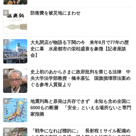
防衛費を被災地にまわせ
大丸閉店が物語る下関の今 来年8月で77年の歴
史に幕 水産都市の栄枯盛衰を象徴【記者座談
会】
史上初のあからさまに政府批判を禁じる法律 中
央大学法学部教授・橋本基弘 国旗損壊罪法案め
ぐる参考人質疑より
地震列島と原発は共存できず 未知も含め全国に
6000もの断層 「安全」といえる場所ないと専門
家指摘
「戦争になれば標的に」 長射程ミサイル配備め