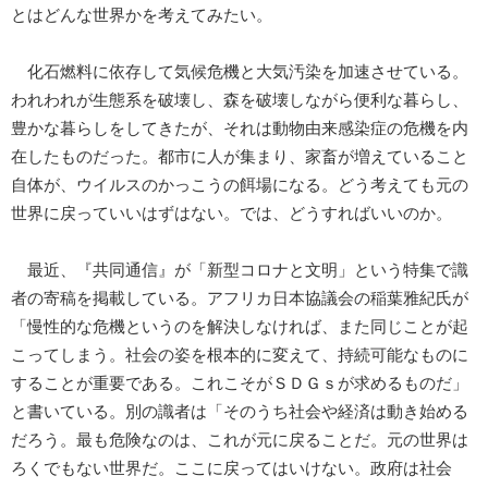
とはどんな世界かを考えてみたい。
化石燃料に依存して気候危機と大気汚染を加速させている。
われわれが生態系を破壊し、森を破壊しながら便利な暮らし、
豊かな暮らしをしてきたが、それは動物由来感染症の危機を内
在したものだった。都市に人が集まり、家畜が増えていること
自体が、ウイルスのかっこうの餌場になる。どう考えても元の
世界に戻っていいはずはない。では、どうすればいいのか。
最近、『共同通信』が「新型コロナと文明」という特集で識
者の寄稿を掲載している。アフリカ日本協議会の稲葉雅紀氏が
「慢性的な危機というのを解決しなければ、また同じことが起
こってしまう。社会の姿を根本的に変えて、持続可能なものに
することが重要である。これこそがＳＤＧｓが求めるものだ」
と書いている。別の識者は「そのうち社会や経済は動き始める
だろう。最も危険なのは、これが元に戻ることだ。元の世界は
ろくでもない世界だ。ここに戻ってはいけない。政府は社会