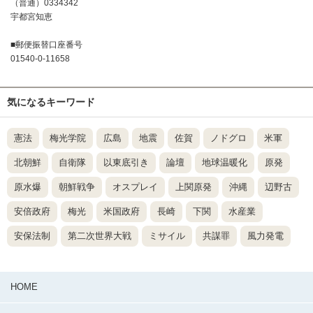
（普通）0334342
宇都宮知恵
■郵便振替口座番号
01540-0-11658
気になるキーワード
憲法
梅光学院
広島
地震
佐賀
ノドグロ
米軍
北朝鮮
自衛隊
以東底引き
論壇
地球温暖化
原発
原水爆
朝鮮戦争
オスプレイ
上関原発
沖縄
辺野古
安倍政府
梅光
米国政府
長崎
下関
水産業
安保法制
第二次世界大戦
ミサイル
共謀罪
風力発電
HOME