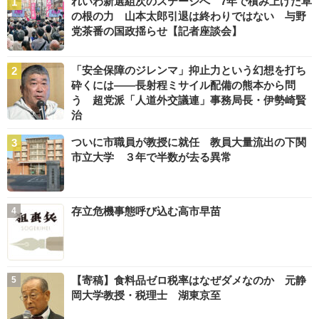
れいわ新選組次のステージへ 7年で積み上げた草
の根の力 山本太郎引退は終わりではない 与野
党茶番の国政揺らせ【記者座談会】
「安全保障のジレンマ」抑止力という幻想を打ち
砕くには――長射程ミサイル配備の熊本から問
う 超党派「人道外交議連」事務局長・伊勢崎賢
治
ついに市職員が教授に就任 教員大量流出の下関
市立大学 ３年で半数が去る異常
存立危機事態呼び込む高市早苗
【寄稿】食料品ゼロ税率はなぜダメなのか 元静
岡大学教授・税理士 湖東京至