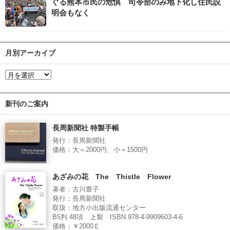
ぐる熊本市民の危惧 司令部のみ地下化し住民説
明会もなく
月別アーカイブ
新刊のご案内
長周新聞社 特製手帳
発行：長周新聞社
価格：大＝2000円、小＝1500円
あざみの花 The Thistle Flower
著者：古川豊子
発行：長周新聞社
取扱：地方小出版流通センター
B5判 48項 上製 ISBN 978-4-9909603-4-6
価格：￥2000Ｅ