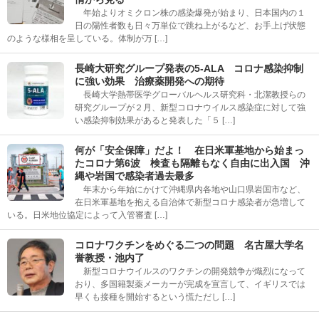
年始よりオミクロン株の感染爆発が始まり、日本国内の１
日の陽性者数も日々万単位で跳ね上がるなど、お手上げ状態
のような様相を呈している。体制が万 […]
長崎大研究グループ発表の5-ALA コロナ感染抑制
に強い効果 治療薬開発への期待
長崎大学熱帯医学グローバルヘルス研究科・北潔教授らの
研究グループが２月、新型コロナウイルス感染症に対して強
い感染抑制効果があると発表した「５ […]
何が「安全保障」だよ！ 在日米軍基地から始まっ
たコロナ第6波 検査も隔離もなく自由に出入国 沖
縄や岩国で感染者過去最多
年末から年始にかけて沖縄県内各地や山口県岩国市など、
在日米軍基地を抱える自治体で新型コロナ感染者が急増して
いる。日米地位協定によって入管審査 […]
コロナワクチンをめぐる二つの問題 名古屋大学名
誉教授・池内了
新型コロナウイルスのワクチンの開発競争が熾烈になって
おり、多国籍製薬メーカーが完成を宣言して、イギリスでは
早くも接種を開始するという慌ただし […]