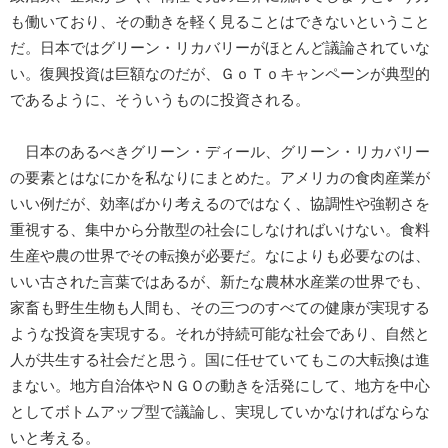
も働いており、その動きを軽く見ることはできないということ
だ。日本ではグリーン・リカバリーがほとんど議論されていな
い。復興投資は巨額なのだが、ＧｏＴｏキャンペーンが典型的
であるように、そういうものに投資される。
日本のあるべきグリーン・ディール、グリーン・リカバリー
の要素とはなにかを私なりにまとめた。アメリカの食肉産業が
いい例だが、効率ばかり考えるのではなく、協調性や強靭さを
重視する、集中から分散型の社会にしなければいけない。食料
生産や農の世界でその転換が必要だ。なによりも必要なのは、
いい古された言葉ではあるが、新たな農林水産業の世界でも、
家畜も野生生物も人間も、その三つのすべての健康が実現する
ような投資を実現する。それが持続可能な社会であり、自然と
人が共生する社会だと思う。国に任せていてもこの大転換は進
まない。地方自治体やＮＧＯの動きを活発にして、地方を中心
としてボトムアップ型で議論し、実現していかなければならな
いと考える。