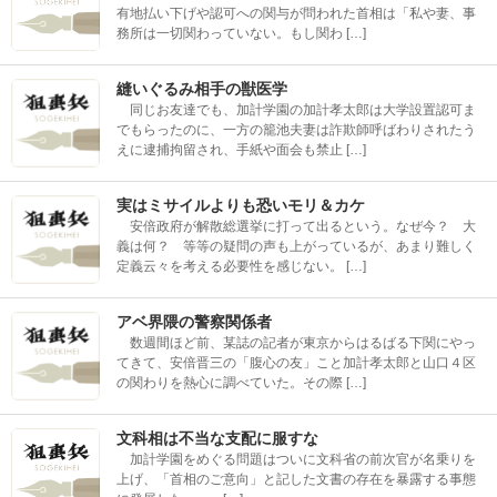
有地払い下げや認可への関与が問われた首相は「私や妻、事
務所は一切関わっていない。もし関わ […]
縫いぐるみ相手の獣医学
同じお友達でも、加計学園の加計孝太郎は大学設置認可ま
でもらったのに、一方の籠池夫妻は詐欺師呼ばわりされたう
えに逮捕拘留され、手紙や面会も禁止 […]
実はミサイルよりも恐いモリ＆カケ
安倍政府が解散総選挙に打って出るという。なぜ今？ 大
義は何？ 等等の疑問の声も上がっているが、あまり難しく
定義云々を考える必要性を感じない。 […]
アベ界隈の警察関係者
数週間ほど前、某誌の記者が東京からはるばる下関にやっ
てきて、安倍晋三の「腹心の友」こと加計孝太郎と山口４区
の関わりを熱心に調べていた。その際 […]
文科相は不当な支配に服すな
加計学園をめぐる問題はついに文科省の前次官が名乗りを
上げ、「首相のご意向」と記した文書の存在を暴露する事態