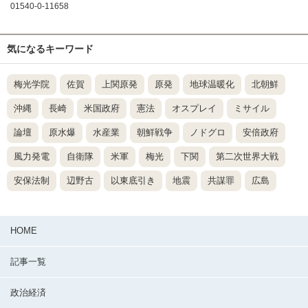
01540-0-11658
気になるキーワード
梅光学院
佐賀
上関原発
原発
地球温暖化
北朝鮮
沖縄
長崎
米国政府
憲法
オスプレイ
ミサイル
論壇
原水爆
水産業
朝鮮戦争
ノドグロ
安倍政府
風力発電
自衛隊
米軍
梅光
下関
第二次世界大戦
安保法制
辺野古
以東底引き
地震
共謀罪
広島
HOME
記事一覧
政治経済