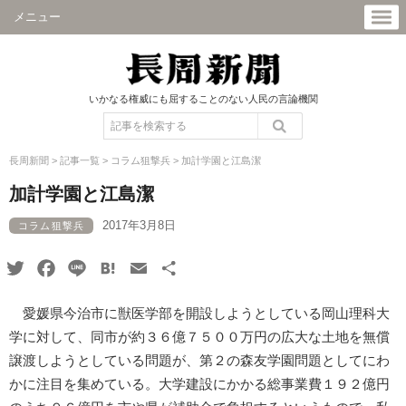
メニュー
いかなる権威にも屈することのない人民の言論機関
長周新聞
>
記事一覧
>
コラム狙撃兵
>
加計学園と江島潔
加計学園と江島潔
2017年3月8日
コラム狙撃兵
Twitter
Facebook
Line
Hatena
Email
共
有
愛媛県今治市に獣医学部を開設しようとしている岡山理科大
学に対して、同市が約３６億７５００万円の広大な土地を無償
譲渡しようとしている問題が、第２の森友学園問題としてにわ
かに注目を集めている。大学建設にかかる総事業費１９２億円