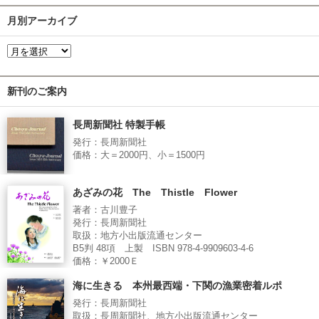
月別アーカイブ
新刊のご案内
長周新聞社 特製手帳
発行：長周新聞社
価格：大＝2000円、小＝1500円
あざみの花 The Thistle Flower
著者：古川豊子
発行：長周新聞社
取扱：地方小出版流通センター
B5判 48項 上製 ISBN 978-4-9909603-4-6
価格：￥2000Ｅ
海に生きる 本州最西端・下関の漁業密着ルポ
発行：長周新聞社
取扱：長周新聞社、地方小出版流通センター