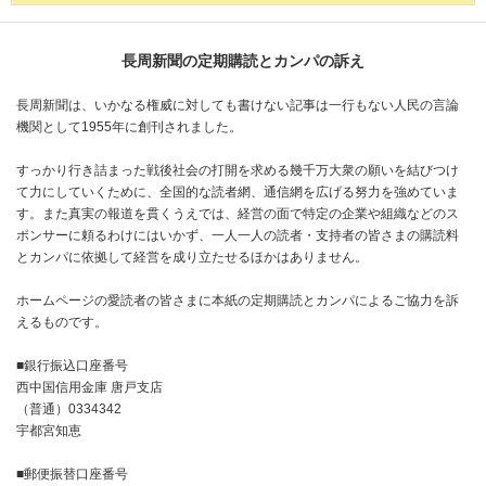
長周新聞の定期購読とカンパの訴え
長周新聞は、いかなる権威に対しても書けない記事は一行もない人民の言論
機関として1955年に創刊されました。
すっかり行き詰まった戦後社会の打開を求める幾千万大衆の願いを結びつけ
て力にしていくために、全国的な読者網、通信網を広げる努力を強めていま
す。また真実の報道を貫くうえでは、経営の面で特定の企業や組織などのス
ポンサーに頼るわけにはいかず、一人一人の読者・支持者の皆さまの購読料
とカンパに依拠して経営を成り立たせるほかはありません。
ホームページの愛読者の皆さまに本紙の定期購読とカンパによるご協力を訴
えるものです。
■銀行振込口座番号
西中国信用金庫 唐戸支店
（普通）0334342
宇都宮知恵
■郵便振替口座番号