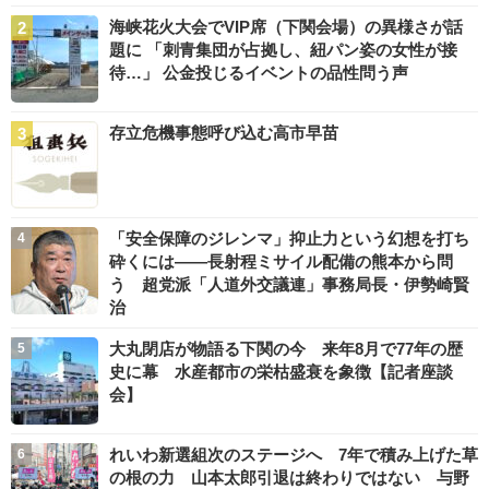
海峡花火大会でVIP席（下関会場）の異様さが話
題に 「刺青集団が占拠し、紐パン姿の女性が接
待…」 公金投じるイベントの品性問う声
存立危機事態呼び込む高市早苗
「安全保障のジレンマ」抑止力という幻想を打ち
砕くには――長射程ミサイル配備の熊本から問
う 超党派「人道外交議連」事務局長・伊勢崎賢
治
大丸閉店が物語る下関の今 来年8月で77年の歴
史に幕 水産都市の栄枯盛衰を象徴【記者座談
会】
れいわ新選組次のステージへ 7年で積み上げた草
の根の力 山本太郎引退は終わりではない 与野