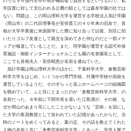
のうち９６億円を市や県が補助金で負担するというもので、私
学設置に対して支払われる公費の額としては森友学園の比では
ない。問題は、この岡山理科大学を運営する学校法人加計学園
（岡山市）の二代目理事長が安倍晋三の４０年来の旧友で、首
相が大学卒業後に米国留学した際に知り合って以後、別荘に招
いたりゴルフ友達として親交を深めてきた仲なのだと一部メデ
ィアが報道していることだ。また、同学園が運営する認可外保
育施設・御影インターナショナルこども園の名誉園長として、
ここでも首相夫人・安倍昭恵が名前を連ねていた。
加計学園は岡山理科大学のほかに、千葉科学大学、倉敷芸術
科学大学をはじめ、いくつかの専門学校、付属中学校や高校を
運営しているようだ。そのずらっと並ぶホームページの組織図
を眺めていて、ふと目にとまったのが「倉敷芸術科学大学」の
名前だった。８年前に下関市長を退いた江島潔が、その後、な
ぜか岡山のあまり耳にしたことがないような「芸術」を冠にし
た大学の客員教授として拾われていた記憶があったからだ。当
時のノートをめくってみると、案の定、その話を教えてくれた
人物の名前と共に「倉敷芸術科学大学」とあった。安倍人脈で