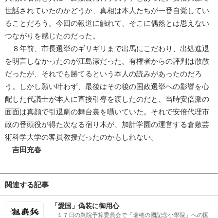
世話されていたのかどうか、真相は本人たちが一番自覚してい
ることだろう。今回の報道に触れて、そこに偶然とは思えない
つながりを感じたのだった。
８年前、市長選挙のギリギリまで出馬にこだわり、出処進退
を明言しなかったのが江島潔だった。有権者からの評判は散散
だったが、それでも勝てるという本人の読みがあったのだろ
う。しかし願い叶わず、最後はその後の国政選挙への影響を心
配した代議士が本人に直接引導を渡したのだと、当時安倍派の
面面は真顔で引退劇の舞台裏を囁いていた。それで安倍代理市
政の番頭役が得た次なる宿り木が、加計学園の運営する倉敷芸
術科学大学の客員教授だったのかもしれない。
吉田充春
関連する記事
「愛国」偽装に御用心
１７日の衆院予算委員会で「瑞穂の國記念小學院」への国