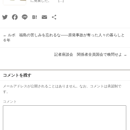
に発展した。 […]
Twitter
Facebook
Line
Hatena
Email
共
有
←
ルポ 福島の苦しみを忘れるな――原発事故が奪った人々の暮らしと
６年
記者座談会 関係者全員国会で喚問せよ
→
コメントを残す
メールアドレスが公開されることはありません。なお、コメントは承認制で
す。
コメント