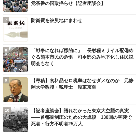
党茶番の国政揺らせ【記者座談会】
防衛費を被災地にまわせ
「戦争になれば標的に」 長射程ミサイル配備め
ぐる熊本市民の危惧 司令部のみ地下化し住民説
明会もなく
【寄稿】食料品ゼロ税率はなぜダメなのか 元静
岡大学教授・税理士 湖東京至
【記者座談会】語れなかった東京大空襲の真実
――首都圏制圧のための大虐殺 130回の空襲で
死者・行方不明者25万人