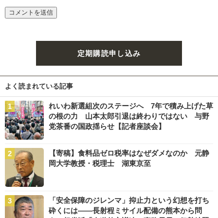
定期購読申し込み
よく読まれている記事
れいわ新選組次のステージへ 7年で積み上げた草
の根の力 山本太郎引退は終わりではない 与野
党茶番の国政揺らせ【記者座談会】
【寄稿】食料品ゼロ税率はなぜダメなのか 元静
岡大学教授・税理士 湖東京至
「安全保障のジレンマ」抑止力という幻想を打ち
砕くには――長射程ミサイル配備の熊本から問