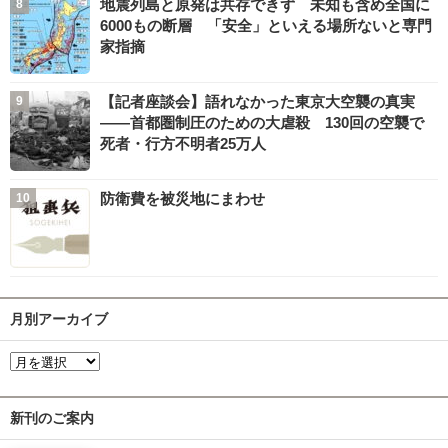
地震列島と原発は共存できず 未知も含め全国に
6000もの断層 「安全」といえる場所ないと専門
家指摘
【記者座談会】語れなかった東京大空襲の真実
――首都圏制圧のための大虐殺 130回の空襲で
死者・行方不明者25万人
防衛費を被災地にまわせ
月別アーカイブ
新刊のご案内