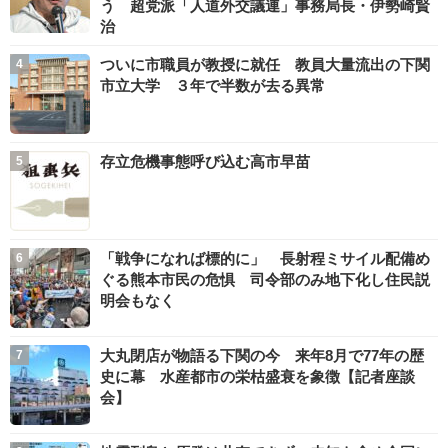
う 超党派「人道外交議連」事務局長・伊勢崎賢
治
ついに市職員が教授に就任 教員大量流出の下関
市立大学 ３年で半数が去る異常
存立危機事態呼び込む高市早苗
「戦争になれば標的に」 長射程ミサイル配備め
ぐる熊本市民の危惧 司令部のみ地下化し住民説
明会もなく
大丸閉店が物語る下関の今 来年8月で77年の歴
史に幕 水産都市の栄枯盛衰を象徴【記者座談
会】