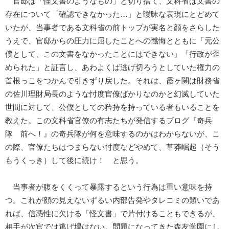
官邸は「怪文書のようなもの」と切り捨て、文科省は文書の
存在について「確認できなかった…」と曖昧な表現にとどめて
いたが、当事者である文科省の前トップが実名と顔をさらした
うえで、官邸からの圧力に屈したことへの懺悔とともに「元公
僕として、この文書をなかったことにはできない」「行政が歪
められた」と証言し、あわよくば逃げ切ろうとしていた権力の
首根っこをつかんで引きずり戻した。それは、霞ヶ関は財務省
の佐川理財局長のような忖度官僚ばかりなのかと幻滅していた
世間に対して、公僕としての矜持を持っている者もいることを
教えた。この文科省官僚の有志たちが発信するブログ『奇兵
隊 前へ！』の奇兵隊が何を意味するのかはわからないが、こ
の際、官僚たちはつまらない忖度などやめて、草莽崛起（そう
もうくっき）して後に続け！ と思う。
当事者が腹をくくって暴露するという行為は重い意味を持
つ。これが顔の見えないずるい内部告発やタレコミの類いであ
れば、信憑性に欠ける「怪文書」で片付けることもできるが、
相手が次官では逃げ場はない。問題になってきた森友学園にし