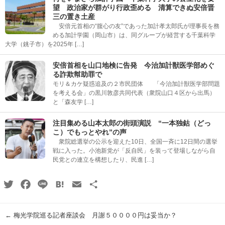
望 政治家が群がり行政歪める 清算できぬ安倍晋
三の置き土産
安倍元首相の“腹心の友”であった加計孝太郎氏が理事長を務
める加計学園（岡山市）は、同グループが経営する千葉科学
大学（銚子市）を2025年 […]
安倍首相を山口地検に告発 今治加計獣医学部めぐ
る詐欺幇助罪で
モリ＆カケ疑惑追及の２市民団体 「今治加計獣医学部問題
を考える会」の黒川敦彦共同代表（衆院山口４区から出馬）
と「森友学 […]
注目集める山本太郎の街頭演説 “一本独鈷（どっ
こ）でもっとやれ”の声
衆院総選挙の公示を迎えた10日、全国一斉に12日間の選挙
戦に入った。小池新党が「反自民」を装って登場しながら自
民党との連立を構想したり、民進 […]
Twitter
Facebook
Line
Hatena
Email
共
有
←
梅光学院巡る記者座談会 月謝５００００円は妥当か？