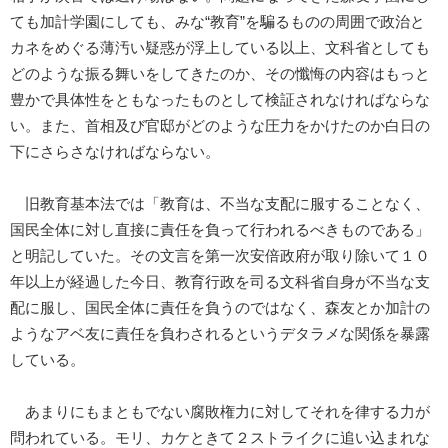
ても加計学園にしても、みな“教育”を騙るものの周囲で政治と
カネをめぐる薄汚い疑惑が浮上している以上、文科省としても
どのような振る舞いをしてきたのか、その懺悔の内容はもっと
豊かで具体性をともなったものとして検証されなければならな
い。また、首相及び官邸がどのような圧力をかけたのか白日の
下にさらさなければならない。
旧教育基本法では「教育は、不当な支配に服することなく、
国民全体に対し直接に責任を負って行われるべきものである」
と明記していた。その文言を第一次安倍政府が取り除いて１０
年以上が経過した今日、教育行政を司る文科省自身が不当な支
配に服し、国民全体に責任を負うのではなく、森友とか加計の
ようなアベ友に責任を負わされるというデタラメな関係を暴露
している。
あまりにもまともでない腐敗権力に対してそれを律する力が
問われている。モリ、カケときて２ストライクに追い込まれな