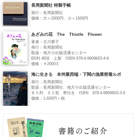
長周新聞社 特製手帳
発行：長周新聞社
価格：大＝2000円、小＝1500円
あざみの花 The Thistle Flower
著者：古川豊子
発行：長周新聞社
取扱：地方小出版流通センター
B5判 48項 上製 ISBN 978-4-9909603-4-6
価格：￥2000Ｅ
海に生きる 本州最西端・下関の漁業密着ルポ
発行：長周新聞社
取扱：長周新聞社、地方小出版流通センター
Ｂ５判 ５２頁 帯付き ISBN 978-4-9909603-3-9
価格：1,600円＋税