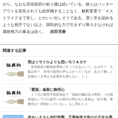
がら、なおも安倍政府の粘り腰は続いている。彼らはバッター
アウトを宣告されても総辞職することなく、解釈変更で「４ス
トライクまで良し」とかいい出しそうである。潔く非を認める
ような相手でない以上、国民的な力で引きずり降ろさなければ
腐敗権力の暴走は続く。
吉田充春
関連する記事
実はミサイルよりも恐いモリ＆カケ
安倍政府が解散総選挙に打って出るという。なぜ今？ 大
義は何？ 等等の疑問の声も上がっているが、あまり難しく
定義云々を考える必要性を感じない。 […]
「愛国」偽装に御用心
１７日の衆院予算委員会で「瑞穂の國記念小學院」への国
有地払い下げや認可への関与が問われた首相は「私や妻、事
務所は一切関わっていない。もし関わ […]
何をいまさら加計学園 千葉科学大学の公立化を要