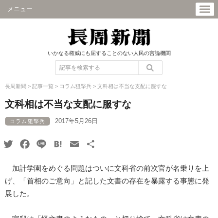
メニュー
いかなる権威にも屈することのない人民の言論機関
長周新聞
>
記事一覧
>
コラム狙撃兵
>
文科相は不当な支配に服すな
文科相は不当な支配に服すな
2017年5月26日
コラム狙撃兵
Twitter
Facebook
Line
Hatena
Email
共
有
加計学園をめぐる問題はついに文科省の前次官が名乗りを上
げ、「首相のご意向」と記した文書の存在を暴露する事態に発
展した。