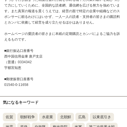
て力にしていくために、全国的な読者網、通信網を広げる努力を強めていま
す。また真実の報道を貫くうえでは、経営の面で特定の企業や組織などのス
ポンサーに頼るわけにはいかず、一人一人の読者・支持者の皆さまの購読料
とカンパに依拠して経営を成り立たせるほかはありません。
ホームページの愛読者の皆さまに本紙の定期購読とカンパによるご協力を訴
えるものです。
■銀行振込口座番号
西中国信用金庫 唐戸支店
（普通）0334342
宇都宮知恵
■郵便振替口座番号
01540-0-11658
気になるキーワード
佐賀
朝鮮戦争
水産業
北朝鮮
広島
以東底引き
地震
原発
自衛隊
梅光学院
米軍
第二次世界大戦