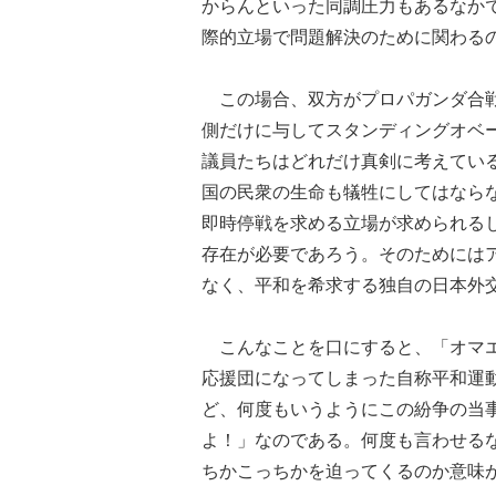
からんといった同調圧力もあるなかで
際的立場で問題解決のために関わる
この場合、双方がプロパガンダ合戦
側だけに与してスタンディングオベ
議員たちはどれだけ真剣に考えてい
国の民衆の生命も犠牲にしてはなら
即時停戦を求める立場が求められる
存在が必要であろう。そのためには
なく、平和を希求する独自の日本外
こんなことを口にすると、「オマエ
応援団になってしまった自称平和運
ど、何度もいうようにこの紛争の当
よ！」なのである。何度も言わせる
ちかこっちかを迫ってくるのか意味