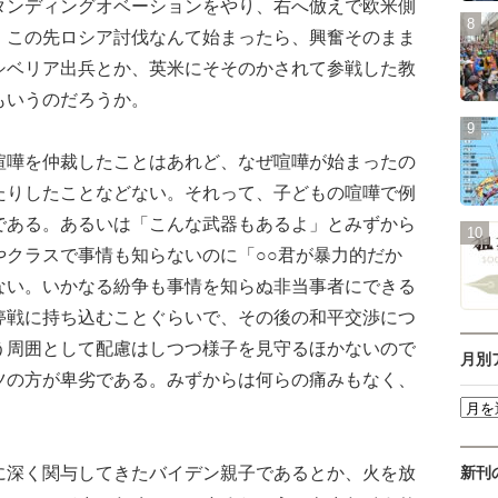
タンディングオベーションをやり、右へ倣えで欧米側
、この先ロシア討伐なんて始まったら、興奮そのまま
シベリア出兵とか、英米にそそのかされて参戦した教
もいうのだろうか。
嘩を仲裁したことはあれど、なぜ喧嘩が始まったの
たりしたことなどない。それって、子どもの喧嘩で例
である。あるいは「こんな武器もあるよ」とみずから
やクラスで事情も知らないのに「○○君が暴力的だか
ない。いかなる紛争も事情を知らぬ非当事者にできる
停戦に持ち込むことぐらいで、その後の和平交渉につ
う周囲として配慮はしつつ様子を見守るほかないので
月別
ツの方が卑劣である。みずからは何らの痛みもなく、
深く関与してきたバイデン親子であるとか、火を放
新刊