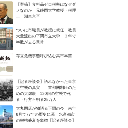
【寄稿】食料品ゼロ税率はなぜダ
メなのか 元静岡大学教授・税理
士 湖東京至
ついに市職員が教授に就任 教員
大量流出の下関市立大学 ３年で
半数が去る異常
存立危機事態呼び込む高市早苗
【記者座談会】語れなかった東京
大空襲の真実――首都圏制圧のた
めの大虐殺 130回の空襲で死
者・行方不明者25万人
大丸閉店が物語る下関の今 来年
8月で77年の歴史に幕 水産都市
の栄枯盛衰を象徴【記者座談会】