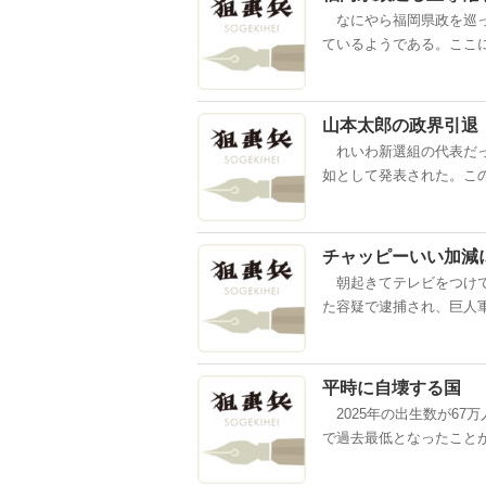
なにやら福岡県政を巡っ
ているようである。ここに
山本太郎の政界引退
れいわ新選組の代表だっ
如として発表された。この
チャッピーいい加減
朝起きてテレビをつけて
た容疑で逮捕され、巨人軍
平時に自壊する国
2025年の出生数が67
で過去最低となったことが