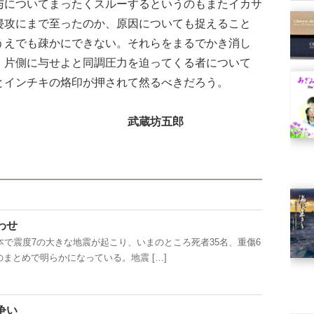
与についてまったくスルーするというのもまたイカサ
侵攻にまで至ったのか、原因についても捉えること
うえでも疎かにできない。それらをまるでかき消し
、片側に与せよと同調圧力を迫ってくる者について
とインチキの烙印が押されて然るべきだろう。
武蔵坊五郎
わせ
で震度7の大きな地震が起こり、いまのところ死者35名、重傷6
まとめで明らかになっている。地震 […]
争い