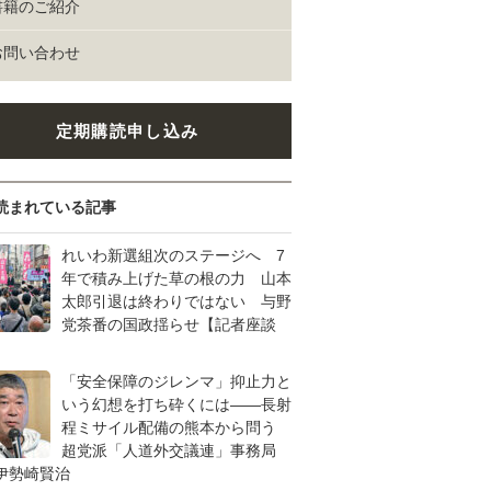
書籍のご紹介
お問い合わせ
定期購読申し込み
読まれている記事
れいわ新選組次のステージへ 7
年で積み上げた草の根の力 山本
太郎引退は終わりではない 与野
党茶番の国政揺らせ【記者座談
「安全保障のジレンマ」抑止力と
いう幻想を打ち砕くには――長射
程ミサイル配備の熊本から問う
超党派「人道外交議連」事務局
伊勢崎賢治