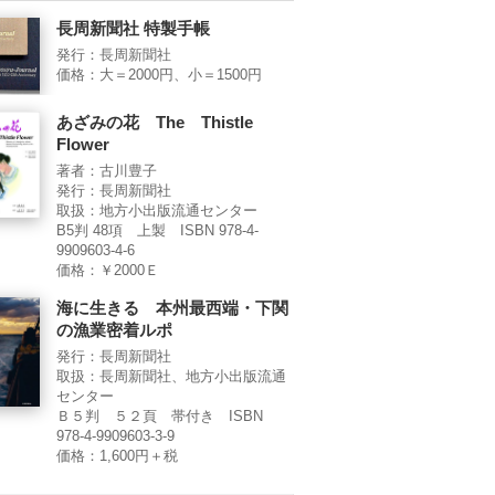
長周新聞社 特製手帳
発行：長周新聞社
価格：大＝2000円、小＝1500円
あざみの花 The Thistle
Flower
著者：古川豊子
発行：長周新聞社
取扱：地方小出版流通センター
B5判 48項 上製 ISBN 978-4-
9909603-4-6
価格：￥2000Ｅ
海に生きる 本州最西端・下関
の漁業密着ルポ
発行：長周新聞社
取扱：長周新聞社、地方小出版流通
センター
Ｂ５判 ５２頁 帯付き ISBN
978-4-9909603-3-9
価格：1,600円＋税