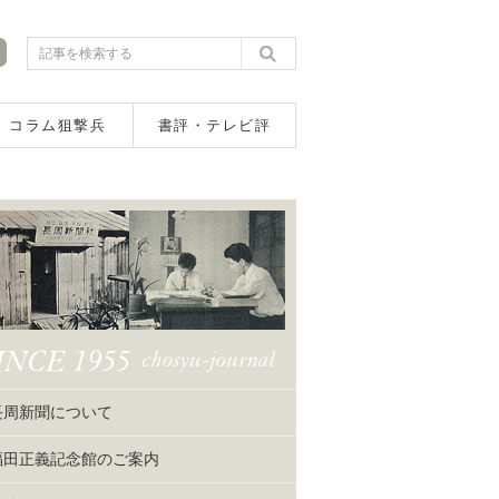
コラム狙撃兵
書評・テレビ評
長周新聞について
福田正義記念館のご案内