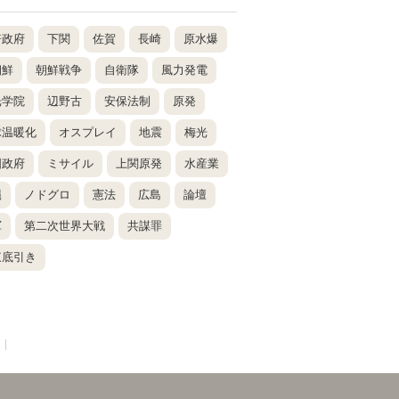
倍政府
下関
佐賀
長崎
原水爆
朝鮮
朝鮮戦争
自衛隊
風力発電
光学院
辺野古
安保法制
原発
球温暖化
オスプレイ
地震
梅光
国政府
ミサイル
上関原発
水産業
縄
ノドグロ
憲法
広島
論壇
軍
第二次世界大戦
共謀罪
東底引き
|