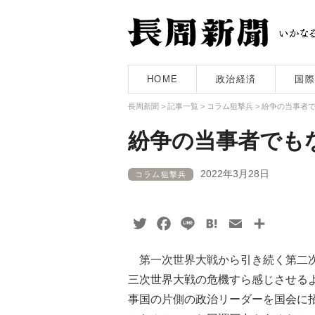
HOME
政治経済
国際
長周新聞
>
記事一覧
>
コラム狙撃兵
>
紛争の当事者
紛争の当事者でも
2022年3月28日
コラム狙撃兵
Twitter
Facebook
Line
Hatena
Email
共
有
第一次世界大戦から引き続く第二次
三次世界大戦の危機すら感じさせる
事国の片側の政治リーダーを国会に招