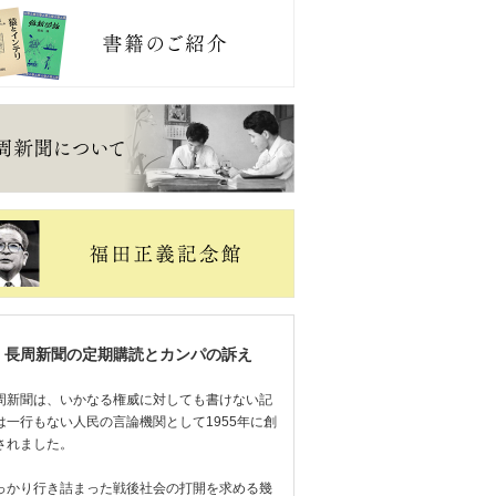
長周新聞の定期購読とカンパの訴え
周新聞は、いかなる権威に対しても書けない記
は一行もない人民の言論機関として1955年に創
されました。
っかり行き詰まった戦後社会の打開を求める幾