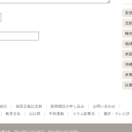
安
北
梅
地
米
沖
米
以
紹介
|
福田正義記念館
|
新聞購読の申し込み
|
お問い合わせ
|
|
教育文化
|
山口県
|
平和運動
|
コラム狙撃兵
|
書評・テレビ評