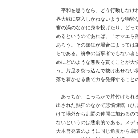
平和を思うなら、どう行動しなけれ
界大戦に突入しかねないような物騒
奮の渦のなかに身を投げたり、どっ
めるというのであれば、「オマエら
あろう。その熱狂が場合によっては
らである。紛争の当事者でもない者
めにどのような態度を貫くことが大
う。片足を突っ込んで抜け出せない
落ち着かせる側で力を発揮すること
あっちか、こっちかで片付けられる
出された熱狂のなかで悲憤慷慨（ひ
けて場外から乱闘の仲間に加わるの
ないというのは悲劇的である。メデ
大本営発表のように同じ角度から扇