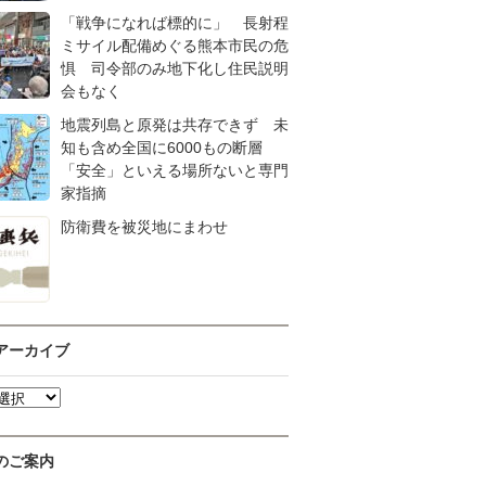
「戦争になれば標的に」 長射程
ミサイル配備めぐる熊本市民の危
惧 司令部のみ地下化し住民説明
会もなく
地震列島と原発は共存できず 未
知も含め全国に6000もの断層
「安全」といえる場所ないと専門
家指摘
防衛費を被災地にまわせ
アーカイブ
のご案内