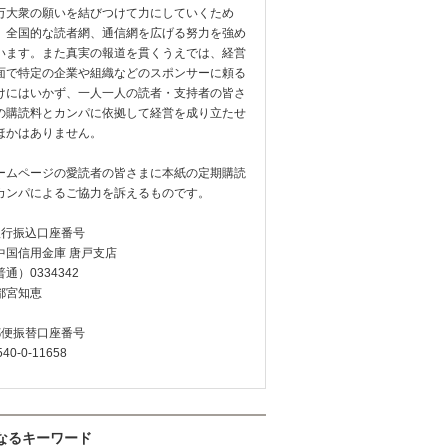
万大衆の願いを結びつけて力にしていくため
、全国的な読者網、通信網を広げる努力を強め
います。また真実の報道を貫くうえでは、経営
面で特定の企業や組織などのスポンサーに頼る
けにはいかず、一人一人の読者・支持者の皆さ
の購読料とカンパに依拠して経営を成り立たせ
ほかはありません。
ームページの愛読者の皆さまに本紙の定期購読
カンパによるご協力を訴えるものです。
銀行振込口座番号
中国信用金庫 唐戸支店
通）0334342
都宮知恵
郵便振替口座番号
540-0-11658
なるキーワード