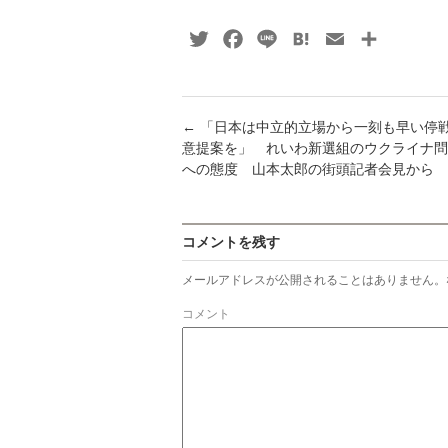
Twitter
Facebook
Line
Hatena
Email
共
有
←
「日本は中立的立場から一刻も早い停
意提案を」 れいわ新選組のウクライナ問
への態度 山本太郎の街頭記者会見から
コメントを残す
メールアドレスが公開されることはありません。
コメント