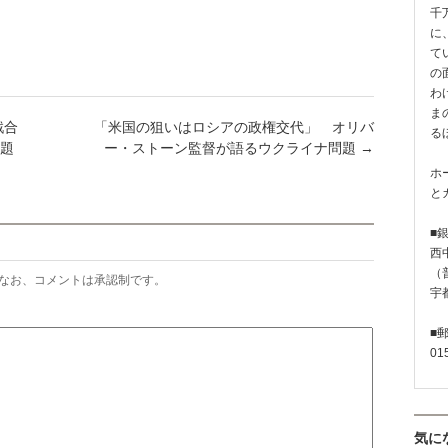
千
に
て
の
わ
ま
戦合
「米国の狙いはロシアの政権交代」 オリバ
る
題
ー・ストーン監督が語るウクライナ問題
→
ホ
と
■
西
（普
なお、コメントは承認制です。
宇
■
01
気に