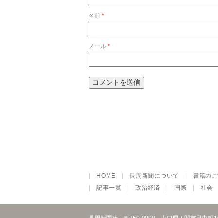
名前
*
メール
*
|
HOME
|
長周新聞について
|
書籍のご
|
記事一覧
|
政治経済
|
国際
|
社会