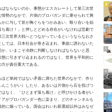
ばならないのか。事態がエスカレートして第三次世
な情勢のなかで、片側のプロパガンダに乗せられて興
ちかに与して皆が胸ぐらをつかみあい、殴り合いを始
落ち着け！」と押しとどめる存在がいなければ悲劇で
第三次世界大戦へとつながっているというならなおさ
としては、日本社会が巻き込まれ、事故に誘わないた
切か、いまこそ冷静に判断しなければならないと思
状態に引きずり込まれるのではなく、世界を平和的に
の方が責任重大である。
ほど単純ではない矛盾に満ちた世界のなかで、作り
ふんこうがい）したり、あるいは片側から石を投げつ
ではなく、「ひとまず落ち着け」と呼びかける者がい
ィアがプロパガンダ一色に染まり、どのチャンネルも
情的に煽っている。国会はれいわ新選組以外はみなゼ