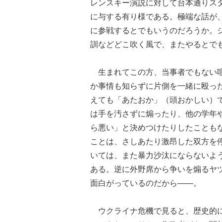
レンスキー演説に対して台本通りス
に与する有り様である。極端な話が
に参戦するとでもいうのだろうか。
訓などどこ吹く風で、またやるとで
生まれてこの方、当事者でもない喧
か事情も知らずに片側を一緒に殴っ
えても「あたおか」（頭おかしい）
は手を汚さずに煽ったり、他の学年
ら悪い」と決めつけたりしたことも
ことは、さしあたり激昂した双方を
いては、また暴力沙汰にならないよ
ある。逆に外野席から争いを煽るヤ
面白がっているのだから――。
ウクライナ危機で見ると、歴史的に