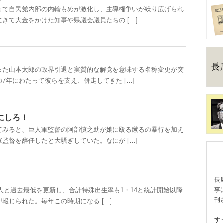
て自民党内部の内輪もめが激化し、主導権争いが繰り広げられ
きて大金をかけた知事や県議会議員たちの […]
た山本太郎の政界引退と実質的な解党を意味する名称変更が突
7年にわたって彼らを支え、併走してきた […]
にしろ！
みると、巨人軍監督の阿部慎之助が娘に殴る蹴るの暴行を加え
監督を辞任したと大騒ぎしていた。なにが […]
長
万人と過去最低を更新し、合計特殊出生率も1・14と統計開始以降
事
刊
報じられた。毎年この時期になる […]
す