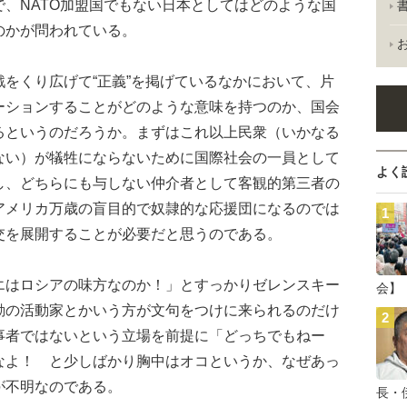
、NATO加盟国でもない日本としてはどのような国
のかが問われている。
をくり広げて“正義”を掲げているなかにおいて、片
ーションすることがどのような意味を持つのか、国会
るというのだろうか。まずはこれ以上民衆（いかなる
ない）が犠牲にならないために国際社会の一員として
よく
し、どちらにも与しない仲介者として客観的第三者の
アメリカ万歳の盲目的で奴隷的な応援団になるのでは
交を展開することが必要だと思うのである。
はロシアの味方なのか！」とすっかりゼレンスキー
会】
動の活動家とかいう方が文句をつけに来られるのだけ
事者ではないという立場を前提に「どっちでもねー
なよ！ と少しばかり胸中はオコというか、なぜあっ
が不明なのである。
長・