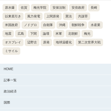
原水爆
佐賀
梅光学院
安保法制
安倍政府
長崎
以東底引き
風力発電
上関原発
憲法
共謀罪
米国政府
ノドグロ
自衛隊
沖縄
朝鮮戦争
水産業
地震
広島
下関
論壇
米軍
北朝鮮
梅光
オスプレイ
辺野古
原発
地球温暖化
第二次世界大戦
ミサイル
HOME
記事一覧
政治経済
国際