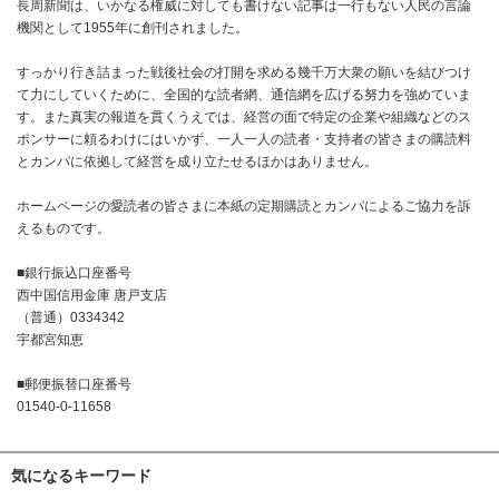
長周新聞は、いかなる権威に対しても書けない記事は一行もない人民の言論
機関として1955年に創刊されました。
すっかり行き詰まった戦後社会の打開を求める幾千万大衆の願いを結びつけ
て力にしていくために、全国的な読者網、通信網を広げる努力を強めていま
す。また真実の報道を貫くうえでは、経営の面で特定の企業や組織などのス
ポンサーに頼るわけにはいかず、一人一人の読者・支持者の皆さまの購読料
とカンパに依拠して経営を成り立たせるほかはありません。
ホームページの愛読者の皆さまに本紙の定期購読とカンパによるご協力を訴
えるものです。
■銀行振込口座番号
西中国信用金庫 唐戸支店
（普通）0334342
宇都宮知恵
■郵便振替口座番号
01540-0-11658
気になるキーワード