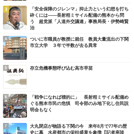
「安全保障のジレンマ」抑止力という幻想を打ち
砕くには――長射程ミサイル配備の熊本から問
う 超党派「人道外交議連」事務局長・伊勢崎賢
治
ついに市職員が教授に就任 教員大量流出の下関
市立大学 ３年で半数が去る異常
存立危機事態呼び込む高市早苗
「戦争になれば標的に」 長射程ミサイル配備め
ぐる熊本市民の危惧 司令部のみ地下化し住民説
明会もなく
大丸閉店が物語る下関の今 来年8月で77年の歴
史に幕 水産都市の栄枯盛衰を象徴【記者座談