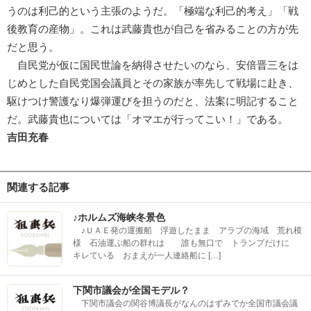
うのは利己的という主張のようだ。「極端な利己的考え」「戦
後教育の産物」。これは武藤貴也が自己を省みることの方が先
だと思う。
自民党が仮に国民世論を納得させたいのなら、安倍晋三をは
じめとした自民党国会議員とその家族が率先して戦場に赴き、
駆けつけ警護なり爆弾運びを担うのだと、法案に明記すること
だ。武藤貴也については「オマエが行ってこい！」である。
吉田充春
関連する記事
♪ホルムズ海峡冬景色
♪ＵＡＥ発の運搬船 浮遊したまま アラブの海域 荒れ模
様 石油運ぶ船の群れは 誰も無口で トランプだけに
キレている おまえが一人連絡船に […]
下関市議会が全国モデル？
下関市議会の関谷博議長がなんのはずみでか全国市議会議