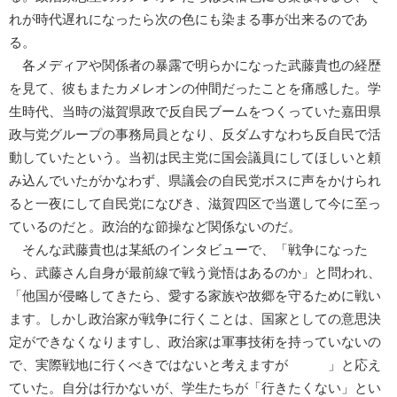
れが時代遅れになったら次の色にも染まる事が出来るのであ
る。
各メディアや関係者の暴露で明らかになった武藤貴也の経歴
を見て、彼もまたカメレオンの仲間だったことを痛感した。学
生時代、当時の滋賀県政で反自民ブームをつくっていた嘉田県
政与党グループの事務局員となり、反ダムすなわち反自民で活
動していたという。当初は民主党に国会議員にしてほしいと頼
み込んでいたがかなわず、県議会の自民党ボスに声をかけられ
ると一夜にして自民党になびき、滋賀四区で当選して今に至っ
ているのだと。政治的な節操など関係ないのだ。
そんな武藤貴也は某紙のインタビューで、「戦争になった
ら、武藤さん自身が最前線で戦う覚悟はあるのか」と問われ、
「他国が侵略してきたら、愛する家族や故郷を守るために戦い
ます。しかし政治家が戦争に行くことは、国家としての意思決
定ができなくなりますし、政治家は軍事技術を持っていないの
で、実際戦地に行くべきではないと考えますが 」と応え
ていた。自分は行かないが、学生たちが「行きたくない」とい