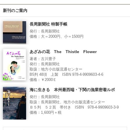
新刊のご案内
長周新聞社 特製手帳
発行：長周新聞社
価格：大＝2000円、小＝1500円
あざみの花 The Thistle Flower
著者：古川豊子
発行：長周新聞社
取扱：地方小出版流通センター
B5判 48項 上製 ISBN 978-4-9909603-4-6
価格：￥2000Ｅ
海に生きる 本州最西端・下関の漁業密着ルポ
発行：長周新聞社
取扱：長周新聞社、地方小出版流通センター
Ｂ５判 ５２頁 帯付き ISBN 978-4-9909603-3-9
価格：1,600円＋税