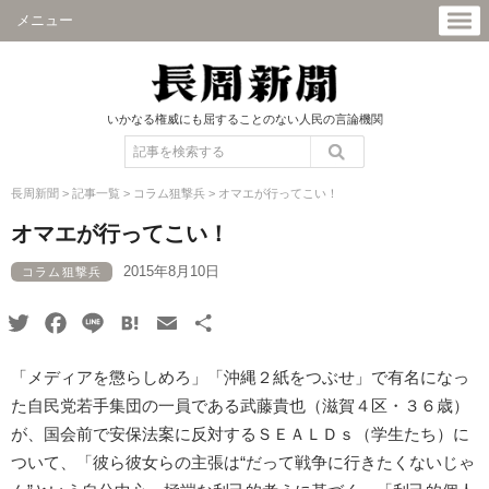
メニュー
いかなる権威にも屈することのない人民の言論機関
長周新聞
>
記事一覧
>
コラム狙撃兵
>
オマエが行ってこい！
オマエが行ってこい！
2015年8月10日
コラム狙撃兵
Twitter
Facebook
Line
Hatena
Email
共
有
「メディアを懲らしめろ」「沖縄２紙をつぶせ」で有名になっ
た自民党若手集団の一員である武藤貴也（滋賀４区・３６歳）
が、国会前で安保法案に反対するＳＥＡＬＤｓ（学生たち）に
ついて、「彼ら彼女らの主張は“だって戦争に行きたくないじゃ