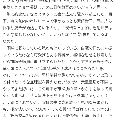
ん”という自分中心、極端な利己的考えに基づく」「利己的個人
主義がここまで蔓延したのは戦後教育のせいだろうと思うが、
非常に残念だ」などとネットに書き込んで騒ぎを起こした。目
下、自民党内の出世レースで誰がもっとも安倍晋三に気に入ら
れるか競争が過熱しているのか、「安倍晋三」的な思想世界は
こんな感じじゃないか？ といった調子で背伸びしているよう
なのだ。
下関に暮らしている私たちは知っている。自宅で日の丸を振
っているだけなら可愛げもある若者が、極端な思想を披露しな
がら市議会議員に取り立てられたり、とかく右翼的言辞を弄ぶ
輩が気に入られて“安倍派”若手が形成されつつあることを。し
かし、どうだろうか。思想学習が足りないのか、あるいは取っ
て付けたような屁理屈を覚えたせいなのか、天皇皇后が下関に
やってきた際には、この連中が市役所の屋上から手を振って警
察から叱られ、「天皇陛下を見下すとは不敬罪じゃないか？」
と話題にされていた。背骨の中に染み渡った思想ならまだし
も、根が浅いから“なんちゃって右翼”と呼ばれてしまうのであ
る。政治家志望のカメレオンたちは安倍色にも染まれるし、そ