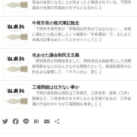
長会の会長になることが決まったと報道されている。下関市
議会が全国の市議会のモデルとなるわ […]
中尾市長の複式簿記観念
下関市中尾市長が「市職員以外見せてはならない」、本紙
に漏れたら犯人探しという秘密の「市長通信」で、またまた
本紙の記事をめぐってエキサイトして […]
色あせた議会制民主主義
野田政府が内閣改造をした。岡田克也を副総理にして消費
税増税をなにがなんでもやる態勢だという。衆議院選挙の公
約をみな破棄して、ＴＰＰにせよ、普 […]
工場閉鎖は仕方ない事か
下関の彦島西山地区は三井東圧、三井化学、彦島（三井）
製錬など、三井資本の８０年にわたる牙城であるが、三井金
属の子会社ＭＣＳが工場閉鎖を発表し […]
Twitter
Facebook
Line
Hatena
Email
共
有