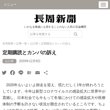
メニュー
いかなる権威にも屈することのない人民の言論機関
長周新聞
>
記事一覧
>
山口県
>
定期購読とカンパの訴え
定期購読とカンパの訴え
2020年12月9日
山口県
Twitter
Facebook
Line
Hatena
Email
共
有
2020年もいよいよ師走を迎え、慌ただしく1年が終わろうと
しています。今年は新型コロナウイルスの感染拡大に世界中が
震撼し、日本社会でも今もって冬場にかけての感染拡大や医療
体制の予断を許さない状況が懸念されているところです。ちょ