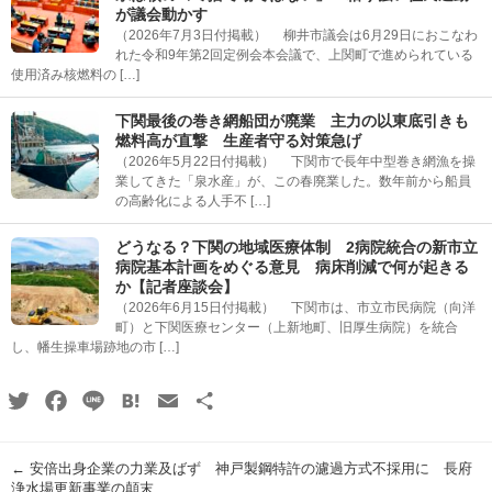
が議会動かす
（2026年7月3日付掲載） 柳井市議会は6月29日におこなわ
れた令和9年第2回定例会本会議で、上関町で進められている
使用済み核燃料の […]
下関最後の巻き網船団が廃業 主力の以東底引きも
燃料高が直撃 生産者守る対策急げ
（2026年5月22日付掲載） 下関市で長年中型巻き網漁を操
業してきた「泉水産」が、この春廃業した。数年前から船員
の高齢化による人手不 […]
どうなる？下関の地域医療体制 2病院統合の新市立
病院基本計画をめぐる意見 病床削減で何が起きる
か【記者座談会】
（2026年6月15日付掲載） 下関市は、市立市民病院（向洋
町）と下関医療センター（上新地町、旧厚生病院）を統合
し、幡生操車場跡地の市 […]
Twitter
Facebook
Line
Hatena
Email
共
有
←
安倍出身企業の力業及ばず 神戸製鋼特許の濾過方式不採用に 長府
浄水場更新事業の顛末