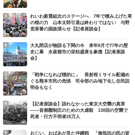
れいわ新選組次のステージへ 7年で積み上げた草
の根の力 山本太郎引退は終わりではない 与野
党茶番の国政揺らせ【記者座談会】
大丸閉店が物語る下関の今 来年8月で77年の歴
史に幕 水産都市の栄枯盛衰を象徴【記者座談
会】
「戦争になれば標的に」 長射程ミサイル配備め
ぐる熊本市民の危惧 司令部のみ地下化し住民説
明会もなく
【記者座談会】語れなかった東京大空襲の真実
――首都圏制圧のための大虐殺 130回の空襲で
死者・行方不明者25万人
おじい、おばあが見た沖縄戦 「無抵抗の民の皆