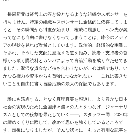
長周新聞は経営上の浮き袋となるような組織やスポンサーを
持ちません。特定の組織やスポンサーに金銭的に依存してしま
うと、その瞬間から忖度が始まり、権威に屈服し、ペン先が鈍
ってなにも自由に書けなくなってしまうことは、昨今のメディ
アの現状を見れば歴然としています。政治的、経済的な困難こ
そあれ、そうした支配に屈服する道を拒み、読者・支持者の皆
様から頂く購読料とカンパによって言論活動を成り立たせてき
ました。潤沢な資金など持ち合わせないが、心は錦であり、い
かなる権力や資本からも首輪につながれない――これは書きた
いことを自由に書く言論活動の最大の保証でもあります。
誰にも遠慮することなく真理真実を報道し、より豊かな日本
社会の実現のために全国津々浦々の人々をつなげ、ジャーナリ
ズムとしての役割を果たしていく――。スタッフ一同、2020年
の締めくくりに際して、改めて思いを強くしているところで
す。最後になりましたが、そんな我々に「もっと有用な記事を