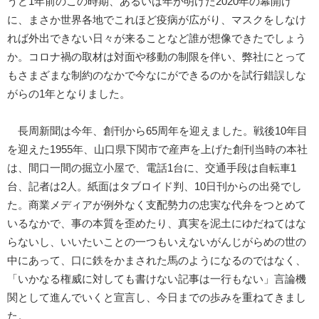
うど1年前のこの時期、あるいは年が明けた2020年の幕開け
に、まさか世界各地でこれほど疫病が広がり、マスクをしなけ
れば外出できない日々が来ることなど誰が想像できたでしょう
か。コロナ禍の取材は対面や移動の制限を伴い、弊社にとって
もさまざまな制約のなかで今なにができるのかを試行錯誤しな
がらの1年となりました。
長周新聞は今年、創刊から65周年を迎えました。戦後10年目
を迎えた1955年、山口県下関市で産声を上げた創刊当時の本社
は、間口一間の掘立小屋で、電話1台に、交通手段は自転車1
台、記者は2人。紙面はタブロイド判、10日刊からの出発でし
た。商業メディアが例外なく支配勢力の忠実な代弁をつとめて
いるなかで、事の本質を歪めたり、真実を泥土にゆだねてはな
らないし、いいたいことの一つもいえないがんじがらめの世の
中にあって、口に鉄をかまされた馬のようになるのではなく、
「いかなる権威に対しても書けない記事は一行もない」言論機
関として進んでいくと宣言し、今日までの歩みを重ねてきまし
た。