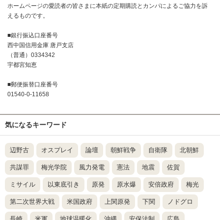
ホームページの愛読者の皆さまに本紙の定期購読とカンパによるご協力を訴
えるものです。
■銀行振込口座番号
西中国信用金庫 唐戸支店
（普通）0334342
宇都宮知恵
■郵便振替口座番号
01540-0-11658
気になるキーワード
辺野古
オスプレイ
論壇
朝鮮戦争
自衛隊
北朝鮮
共謀罪
梅光学院
風力発電
憲法
地震
佐賀
ミサイル
以東底引き
原発
原水爆
安倍政府
梅光
第二次世界大戦
米国政府
上関原発
下関
ノドグロ
長崎
米軍
地球温暖化
沖縄
安保法制
広島