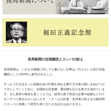
長周新聞の定期購読とカンパの訴え
長周新聞は、いかなる権威に対しても書けない記事は一行もない人民の言論
機関として1955年に創刊されました。
すっかり行き詰まった戦後社会の打開を求める幾千万大衆の願いを結びつけ
て力にしていくために、全国的な読者網、通信網を広げる努力を強めていま
す。また真実の報道を貫くうえでは、経営の面で特定の企業や組織などのス
ポンサーに頼るわけにはいかず、一人一人の読者・支持者の皆さまの購読料
とカンパに依拠して経営を成り立たせるほかはありません。