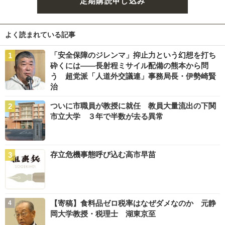
定期購読申し込み
よく読まれている記事
「安全保障のジレンマ」抑止力という幻想を打ち
砕くには――長射程ミサイル配備の熊本から問
う 超党派「人道外交議連」事務局長・伊勢崎賢
治
ついに市職員が教授に就任 教員大量流出の下関
市立大学 ３年で半数が去る異常
存立危機事態呼び込む高市早苗
【寄稿】食料品ゼロ税率はなぜダメなのか 元静
岡大学教授・税理士 湖東京至