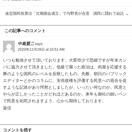
改定国民投票法「次期国会成立」で与野党が合意 国民に隠れて結託
→
この記事へのコメント
中島賢二
says:
2020年12月28日 at 10:51 AM
いつも勉強させて頂いております。大変些少で恐縮ですが年末カン
パに協力させて頂きました。低級で腐った政治は、肉屋を応援する
豚のような国民のレベルを反映したもの。先般、朝日のパブリック
エディターとかのコラムに、安倍政権を評価する民意への迎合を促
すような記述があり愕然としましたが、いったい何なのか。民意と
やらが正しかったことがどれほどあるのか。来年も御社の鋭いペン
で民意を叱咤されますよう、心から期待しております。
返信
コメントを残す