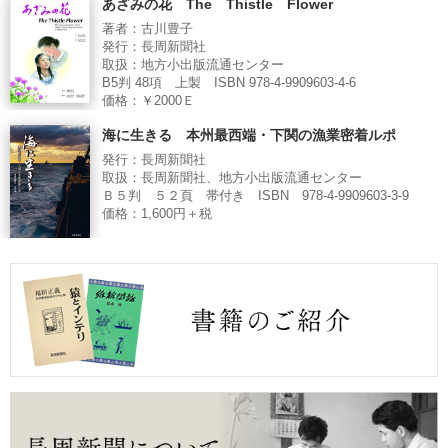
あざみの花 The Thistle Flower
著者：古川豊子
発行：長周新聞社
取扱：地方小出版流通センター
B5判 48項 上製 ISBN 978-4-9909603-4-6
価格：￥2000Ｅ
海に生きる 本州最西端・下関の漁業密着ルポ
発行：長周新聞社
取扱：長周新聞社、地方小出版流通センター
Ｂ５判 ５２頁 帯付き ISBN 978-4-9909603-3-9
価格：1,600円＋税