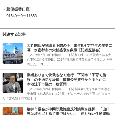
・郵便振替口座
01540ー0ー11658
関連する記事
大丸閉店が物語る下関の今 来年8月で77年の歴史に
幕 水産都市の栄枯盛衰を象徴【記者座談会】
（2026年7月10日付掲載） 下関市で唯一の百貨店である大
丸下関店が6月30日、2027年8月末で営業を終了することを発
表した。19 […]
業者ありきで決裁もなく進行 下関市「子育て施
設」の不適切な経緯 情報公開資料から明らかに
本池涼子市議の一般質問
（2026年6月26日付掲載） 下関市議会6月定例会で本池涼
子市議（本紙記者）は24日、ゼロベースでの見直しが決まっ
た「交流型子育て総 […]
柳井市議会が中間貯蔵施設反対請願を採択 「山口
県は核のゴミ捨て場ではない」 粘り強い住民運動