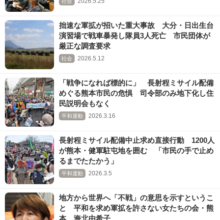
2026.5.25
社会
拙速な軍拡が招いた重大事故 大分・日出生台
演習場で戦車暴発し隊員3人死亡 市民団体が
厳正な調査要求
2026.5.12
社会
「戦争になれば標的に」 長射程ミサイル配備
めぐる熊本市民の危惧 司令部のみ地下化し住
民説明会もなく
2026.3.16
平和運動
長射程ミサイル配備中止求め直接行動 1200人
が熊本・健軍駐屯地を囲む 「市民の手で止め
るまでたたかう」
2026.3.5
平和運動
地方から世界へ「不戦」の意思を示すというこ
と 平和を求め軍拡を許さない女たちの会・熊
本 海北由希子