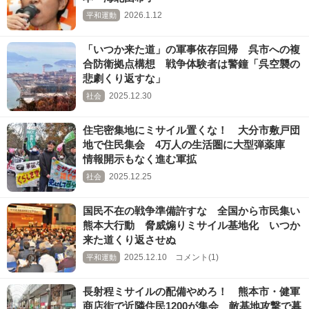
2026.1.12
平和運動
「いつか来た道」の軍事依存回帰 呉市への複
合防衛拠点構想 戦争体験者は警鐘「呉空襲の
悲劇くり返すな」
2025.12.30
社会
住宅密集地にミサイル置くな！ 大分市敷戸団
地で住民集会 4万人の生活圏に大型弾薬庫
情報開示もなく進む軍拡
2025.12.25
社会
国民不在の戦争準備許すな 全国から市民集い
熊本大行動 脅威煽りミサイル基地化 いつか
来た道くり返させぬ
2025.12.10 コメント(1)
平和運動
長射程ミサイルの配備やめろ！ 熊本市・健軍
商店街で近隣住民1200が集会 敵基地攻撃で暮