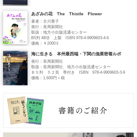
あざみの花 The Thistle Flower
著者：古川豊子
発行：長周新聞社
取扱：地方小出版流通センター
B5判 48項 上製 ISBN 978-4-9909603-4-6
価格：￥2000Ｅ
海に生きる 本州最西端・下関の漁業密着ルポ
発行：長周新聞社
取扱：長周新聞社、地方小出版流通センター
Ｂ５判 ５２頁 帯付き ISBN 978-4-9909603-3-9
価格：1,600円＋税