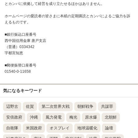
とカンパに依拠して経営を成り立たせるほかはありません。
ホームページの愛読者の皆さまに本紙の定期購読とカンパによるご協力を訴
えるものです。
■銀行振込口座番号
西中国信用金庫 唐戸支店
（普通）0334342
宇都宮知恵
■郵便振替口座番号
01540-0-11658
気になるキーワード
辺野古
佐賀
第二次世界大戦
朝鮮戦争
共謀罪
安倍政府
沖縄
風力発電
梅光
原水爆
北朝鮮
自衛隊
米国政府
オスプレイ
地球温暖化
論壇