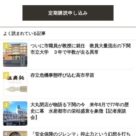
定期購読申し込み
よく読まれている記事
ついに市職員が教授に就任 教員大量流出の下関
市立大学 ３年で半数が去る異常
存立危機事態呼び込む高市早苗
大丸閉店が物語る下関の今 来年8月で77年の歴
史に幕 水産都市の栄枯盛衰を象徴【記者座談
会】
「安全保障のジレンマ」抑止力という幻想を打ち