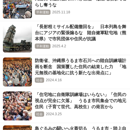
らし奪うな
2025.11.18
平和運動
「長射程ミサイル配備撤回を」 日本列島を舞
台にアジアの緊張煽るな 陸自健軍駐屯地（熊
本県）で市民団体や住民が抗議
2025.4.2
平和運動
防衛省、沖縄県うるま市石川への陸自訓練場計
画を断念 国策覆した住民の結束した力 「地
元無視の基地化に抗う新たな出発点に」
2024.4.16
社会
「住宅地に自衛隊訓練場はいらない」「住民の
視点が完全に欠落」 うるま市民集会での地元
住民（子育て世代、高校生）の発言から
2024.3.25
社会
島ぐるみの闘いへ火蓋切る うるま市・陸上自