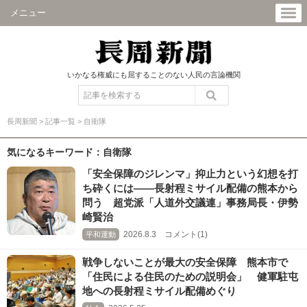
メニュー
いかなる権威にも屈することのない人民の言論機関
長周新聞
>
記事一覧
>
自衛隊
気になるキーワード：自衛隊
「安全保障のジレンマ」抑止力という幻想を打
ち砕くには――長射程ミサイル配備の熊本から
問う 超党派「人道外交議連」事務局長・伊勢
崎賢治
2026.8.3 コメント(1)
平和運動
戦争しないことが最大の安全保障 熊本市で
「住民による住民のための説明会」 健軍駐屯
地への長射程ミサイル配備めぐり