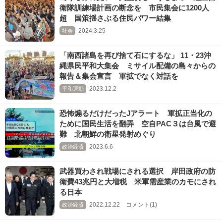
衛隊訓練場計画の断念を 市民集会に1200人
超 国策揺さぶる住民パワー結集
2024.3.25
社会
「南西諸島を再び捨て石にするな」 11・23沖
縄県民平和大集会 ミサイル配備の島々からの
報告＆集会宣言 軍拡でなく対話を
2023.12.2
平和運動
恐怖煽るだけだったJアラート 軍拡正当化の
ために国民生活を翻弄 空自PAC３は台風で避
難 北朝鮮の衛星発射めぐり
2023.6.6
政治経済
武器買わされ戦場にされる選択 岸田政府の防
衛費43兆円と大増税 米軍需産業のカモにされ
る日本
2022.12.22 コメント(1)
政治経済