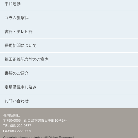
平和運動
コラム狙撃兵
書評・テレビ評
長周新聞について
福田正義記念館のご案内
書籍のご紹介
定期購読申し込み
お問い合わせ
長周新聞社
〒750-0008 山口県下関市田中町10番2号
TEL:083-222-9377
FAX:083-222-9399
Copyright chosyu-shimbun All Rights Reserved.