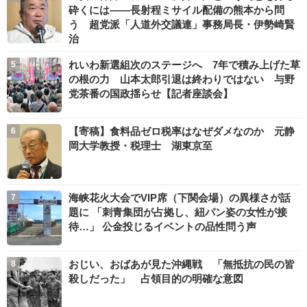
砕くには――長射程ミサイル配備の熊本から問
う 超党派「人道外交議連」事務局長・伊勢崎賢
治
れいわ新選組次のステージへ 7年で積み上げた草
の根の力 山本太郎引退は終わりではない 与野
党茶番の国政揺らせ【記者座談会】
【寄稿】食料品ゼロ税率はなぜダメなのか 元静
岡大学教授・税理士 湖東京至
海峡花火大会でVIP席（下関会場）の異様さが話
題に 「刺青集団が占拠し、紐パン姿の女性が接
待…」 公金投じるイベントの品性問う声
おじい、おばあが見た沖縄戦 「無抵抗の民の皆
殺しだった」 占領目的の明確な意図