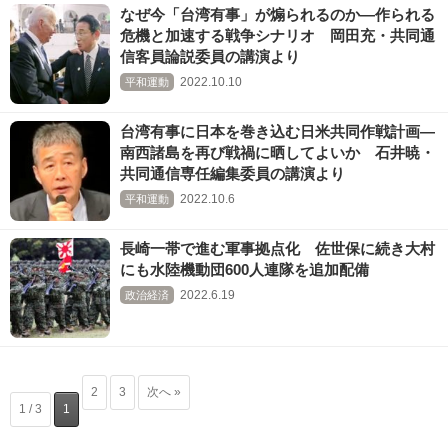
なぜ今「台湾有事」が煽られるのか―作られる
危機と加速する戦争シナリオ 岡田充・共同通
信客員論説委員の講演より
2022.10.10
平和運動
台湾有事に日本を巻き込む日米共同作戦計画―
南西諸島を再び戦禍に晒してよいか 石井暁・
共同通信専任編集委員の講演より
2022.10.6
平和運動
長崎一帯で進む軍事拠点化 佐世保に続き大村
にも水陸機動団600人連隊を追加配備
2022.6.19
政治経済
2
3
次へ »
1 / 3
1