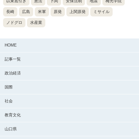
以東底引き
憲法
下関
安保法制
地震
梅光学院
長崎
広島
米軍
原発
上関原発
ミサイル
ノドグロ
水産業
HOME
記事一覧
政治経済
国際
社会
教育文化
山口県