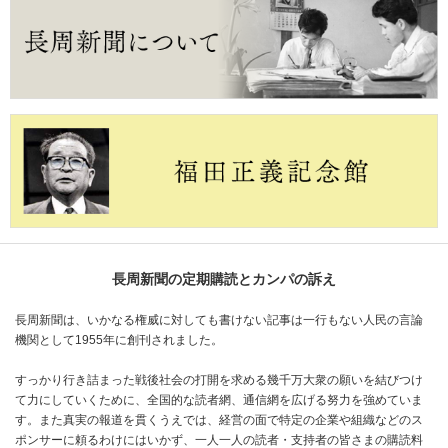
長周新聞の定期購読とカンパの訴え
長周新聞は、いかなる権威に対しても書けない記事は一行もない人民の言論
機関として1955年に創刊されました。
すっかり行き詰まった戦後社会の打開を求める幾千万大衆の願いを結びつけ
て力にしていくために、全国的な読者網、通信網を広げる努力を強めていま
す。また真実の報道を貫くうえでは、経営の面で特定の企業や組織などのス
ポンサーに頼るわけにはいかず、一人一人の読者・支持者の皆さまの購読料