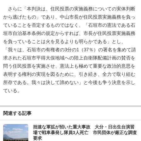
さらに「本判決は、住民投票の実施義務についての実体判断
から逃げたもの」であり、中山市長が住民投票実施義務を負っ
ていることを否定するものではなく、「石垣市の憲法である石
垣市自治基本条例の規定からすれば、市長が住民投票実施義務
を負っていることは火を見るよりも明らかである」とし、
「我々は、石垣市の有権者の3分の1（37％）の署名を集めて請
求された石垣市平得大俣地域への陸上自衛隊配備計画の賛否を
問う住民投票を実施させ、憲法上も極めて重要な政治的意思を
表明する権利の実現を図るために、引き続き、全力で取り組む
所存である。我々は決して諦めない」と今後も争う決意を示し
ている。
関連する記事
拙速な軍拡が招いた重大事故 大分・日出生台演習
場で戦車暴発し隊員3人死亡 市民団体が厳正な調査
要求