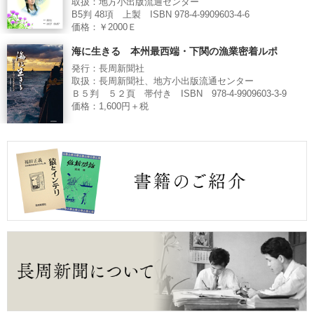
取扱：地方小出版流通センター
B5判 48項 上製 ISBN 978-4-9909603-4-6
価格：￥2000Ｅ
海に生きる 本州最西端・下関の漁業密着ルポ
発行：長周新聞社
取扱：長周新聞社、地方小出版流通センター
Ｂ５判 ５２頁 帯付き ISBN 978-4-9909603-3-9
価格：1,600円＋税