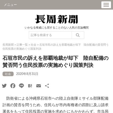
メニュー
いかなる権威にも屈することのない人民の言論機関
長周新聞
>
記事一覧
>
社会
>
石垣市民の訴えを那覇地裁が却下 陸自配備の賛否問う
住民投票の実施めぐり国策判決
石垣市民の訴えを那覇地裁が却下 陸自配備の
賛否問う住民投票の実施めぐり国策判決
2020年8月31日
社会
Twitter
Facebook
Line
Hatena
Email
共
有
防衛省による沖縄県石垣市への陸上自衛隊ミサイル部隊配備
計画の賛否を問うため、住民らが市内有権者の四割に及ぶ請求
署名をもって住民投票の実施を求めたにもかかわらず、市当局