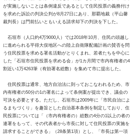
が実施しないことは条例違反であるとして住民投票の義務付け
を求めた訴訟の判決公判が8月27日にあり、那覇地裁（平山馨
裁判長）は門前払いともいえる請求却下の判決を下した。
石垣市（人口約4万9000人）では2018年10月、住民の頭越し
に進められる平得大俣地区への陸上自衛隊配備計画の賛否を問
う住民投票を求める署名活動がとりくまれ、若者たちを中心に
した「石垣市住民投票を求める会」が1カ月間で市内有権者の4
割近い1万4263筆（有効署名総数）を集めて市に提出した。
住民投票は通常、地方自治法に則っておこなわれるため、市
内有権者の50分の1の署名によって条例案が提出でき、議会の
可決を必要とする。ただし、石垣市は2009年に「市民自治によ
るまちづくり」を趣旨とした自治基本条例を制定しており、住
民投票については「（市内有権者の）総数の4分の1以上の者の
連署をもって、その代表者から市長に対して住民投票の実施を
請求することができる」（28条第1項）とし、「市長は第一項