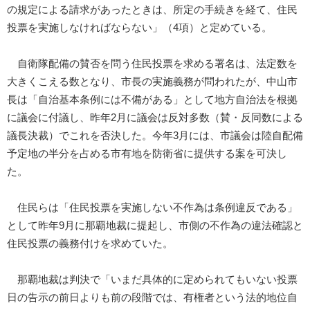
の規定による請求があったときは、所定の手続きを経て、住民
投票を実施しなければならない」（4項）と定めている。
自衛隊配備の賛否を問う住民投票を求める署名は、法定数を
大きくこえる数となり、市長の実施義務が問われたが、中山市
長は「自治基本条例には不備がある」として地方自治法を根拠
に議会に付議し、昨年2月に議会は反対多数（賛・反同数による
議長決裁）でこれを否決した。今年3月には、市議会は陸自配備
予定地の半分を占める市有地を防衛省に提供する案を可決し
た。
住民らは「住民投票を実施しない不作為は条例違反である」
として昨年9月に那覇地裁に提起し、市側の不作為の違法確認と
住民投票の義務付けを求めていた。
那覇地裁は判決で「いまだ具体的に定められてもいない投票
日の告示の前日よりも前の段階では、有権者という法的地位自