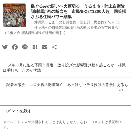
島ぐるみの闘いへ火蓋切る うるま市・陸上自衛隊
訓練場計画の断念を 市民集会に1200人超 国策揺
さぶる住民パワー結集
沖縄県うるま市の石川会館（旧石川市民会館）で20日、
「住宅地への自衛隊訓練場計画の断念を求める市民集会」
（主催／自衛隊訓練場設置計画の断 […]
Twitter
Facebook
Line
Hatena
Email
共
有
←
来年３月に迫る下関市長選 放り投げの影響受け動き起こるか 林派
は手打ちしたのか沈黙
記者座談会 コロナ禍の敵前逃亡 あっけない放り投げの背景にあるも
の
→
コメントを残す
メールアドレスが公開されることはありません。なお、コメントは承認制で
す。