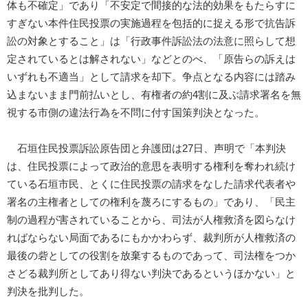
体も不確定」であり「不安定で間接的な法的効果をもたらすに
すぎない本件住民投票の実施過程を包括的に捉える形で抗告訴
訟の対象とすること」は「行政事件訴訟法の法意に照らして想
定されているとは解されない」などとのべ、「原告らの訴えは
いずれも不適当」として請求を却下。争点となる内容には踏み
込まないまま門前払いとし、有権者の約4割に及ぶ請求署名を無
視する市側の違法行為を不問に付す国策判決となった。
石垣住民投票訴訟原告団と弁護団は27日、声明で「本判決
は、住民投票によって政治的意思を表明する権利を奪われ続け
ている石垣市民、とくに住民投票の請求をなした請求代表者や
署名の主権者としての権利を蔑ろにするもの」であり、「民主
制の過程が害されていることから、司法が人権救済を図らなけ
ればならない局面であるにもかかわらず、裁判所が人権救済の
最後の砦としての役割を放棄するものであって、司法権をつか
さどる裁判所としてあり得ない判決であるというほかない」と
判決を批判した。