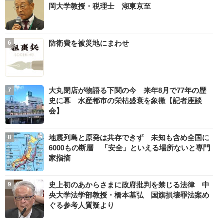
岡大学教授・税理士 湖東京至
防衛費を被災地にまわせ
大丸閉店が物語る下関の今 来年8月で77年の歴
史に幕 水産都市の栄枯盛衰を象徴【記者座談
会】
地震列島と原発は共存できず 未知も含め全国に
6000もの断層 「安全」といえる場所ないと専門
家指摘
史上初のあからさまに政府批判を禁じる法律 中
央大学法学部教授・橋本基弘 国旗損壊罪法案め
ぐる参考人質疑より