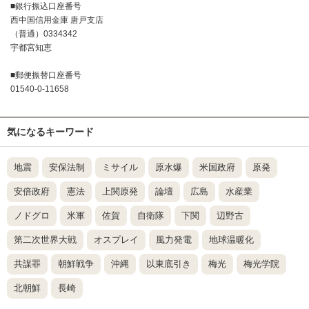
■銀行振込口座番号
西中国信用金庫 唐戸支店
（普通）0334342
宇都宮知恵
■郵便振替口座番号
01540-0-11658
気になるキーワード
地震
安保法制
ミサイル
原水爆
米国政府
原発
安倍政府
憲法
上関原発
論壇
広島
水産業
ノドグロ
米軍
佐賀
自衛隊
下関
辺野古
第二次世界大戦
オスプレイ
風力発電
地球温暖化
共謀罪
朝鮮戦争
沖縄
以東底引き
梅光
梅光学院
北朝鮮
長崎