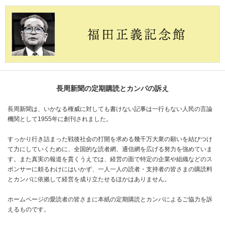
長周新聞の定期購読とカンパの訴え
長周新聞は、いかなる権威に対しても書けない記事は一行もない人民の言論
機関として1955年に創刊されました。
すっかり行き詰まった戦後社会の打開を求める幾千万大衆の願いを結びつけ
て力にしていくために、全国的な読者網、通信網を広げる努力を強めていま
す。また真実の報道を貫くうえでは、経営の面で特定の企業や組織などのス
ポンサーに頼るわけにはいかず、一人一人の読者・支持者の皆さまの購読料
とカンパに依拠して経営を成り立たせるほかはありません。
ホームページの愛読者の皆さまに本紙の定期購読とカンパによるご協力を訴
えるものです。