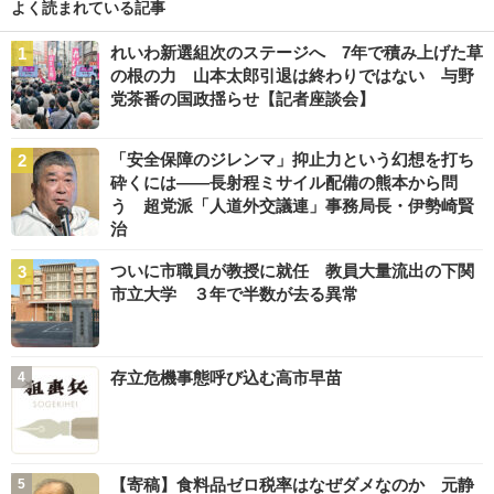
よく読まれている記事
れいわ新選組次のステージへ 7年で積み上げた草
の根の力 山本太郎引退は終わりではない 与野
党茶番の国政揺らせ【記者座談会】
「安全保障のジレンマ」抑止力という幻想を打ち
砕くには――長射程ミサイル配備の熊本から問
う 超党派「人道外交議連」事務局長・伊勢崎賢
治
ついに市職員が教授に就任 教員大量流出の下関
市立大学 ３年で半数が去る異常
存立危機事態呼び込む高市早苗
【寄稿】食料品ゼロ税率はなぜダメなのか 元静