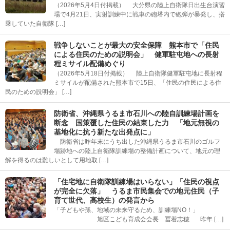
（2026年5月4日付掲載） 大分県の陸上自衛隊日出生台演習
場で4月21日、実射訓練中に戦車の砲塔内で砲弾が暴発し、搭
乗していた自衛隊 […]
戦争しないことが最大の安全保障 熊本市で「住民
による住民のための説明会」 健軍駐屯地への長射
程ミサイル配備めぐり
（2026年5月18日付掲載） 陸上自衛隊健軍駐屯地に長射程
ミサイルが配備された熊本市で15日、「住民の住民による住
民のための説明会」 […]
防衛省、沖縄県うるま市石川への陸自訓練場計画を
断念 国策覆した住民の結束した力 「地元無視の
基地化に抗う新たな出発点に」
防衛省は昨年末にうち出した沖縄県うるま市石川のゴルフ
場跡地への陸上自衛隊訓練場の整備計画について、地元の理
解を得るのは難しいとして用地取 […]
「住宅地に自衛隊訓練場はいらない」「住民の視点
が完全に欠落」 うるま市民集会での地元住民（子
育て世代、高校生）の発言から
「子どもや孫、地域の未来守るため、訓練場NO！」
旭区こども育成会会長 冨着志穂 昨年 […]