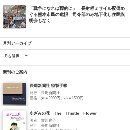
「戦争になれば標的に」 長射程ミサイル配備め
ぐる熊本市民の危惧 司令部のみ地下化し住民説
明会もなく
月別アーカイブ
新刊のご案内
長周新聞社 特製手帳
発行：長周新聞社
価格：大＝2000円、小＝1500円
あざみの花 The Thistle Flower
著者：古川豊子
発行：長周新聞社