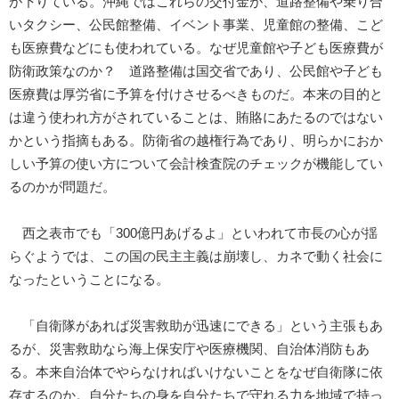
が下りている。沖縄ではこれらの交付金が、道路整備や乗り合
いタクシー、公民館整備、イベント事業、児童館の整備、こど
も医療費などにも使われている。なぜ児童館や子ども医療費が
防衛政策なのか？ 道路整備は国交省であり、公民館や子ども
医療費は厚労省に予算を付けさせるべきものだ。本来の目的と
は違う使われ方がされていることは、賄賂にあたるのではない
かという指摘もある。防衛省の越権行為であり、明らかにおか
しい予算の使い方について会計検査院のチェックが機能してい
るのかが問題だ。
西之表市でも「300億円あげるよ」といわれて市長の心が揺
らぐようでは、この国の民主主義は崩壊し、カネで動く社会に
なったということになる。
「自衛隊があれば災害救助が迅速にできる」という主張もあ
るが、災害救助なら海上保安庁や医療機関、自治体消防もあ
る。本来自治体でやらなければいけないことをなぜ自衛隊に依
存するのか。自分たちの身を自分たちで守れる力を地域で持っ