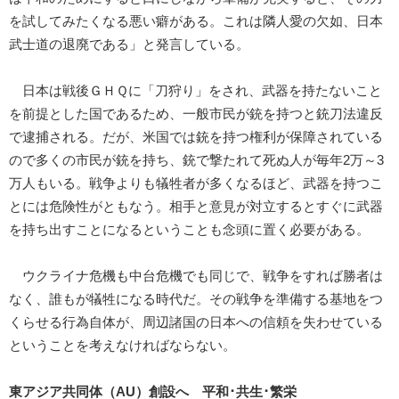
を試してみたくなる悪い癖がある。これは隣人愛の欠如、日本
武士道の退廃である」と発言している。
日本は戦後ＧＨＱに「刀狩り」をされ、武器を持たないこと
を前提とした国であるため、一般市民が銃を持つと銃刀法違反
で逮捕される。だが、米国では銃を持つ権利が保障されている
ので多くの市民が銃を持ち、銃で撃たれて死ぬ人が毎年2万～3
万人もいる。戦争よりも犠牲者が多くなるほど、武器を持つこ
とには危険性がともなう。相手と意見が対立するとすぐに武器
を持ち出すことになるということも念頭に置く必要がある。
ウクライナ危機も中台危機でも同じで、戦争をすれば勝者は
なく、誰もが犠牲になる時代だ。その戦争を準備する基地をつ
くらせる行為自体が、周辺諸国の日本への信頼を失わせている
ということを考えなければならない。
東アジア共同体（AU）創設へ 平和･共生･繁栄