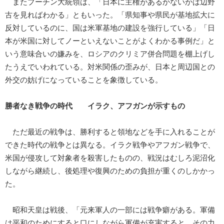
またプーチン大統領は、「日本に主権があるかないかは辺野
古を見ればわかる」ともいった。「県知事や県民が基地拡大に
反対しているのに、国は米軍基地の建設を強行している」「日
本が米国に対してノーといえないことがよくわかる事例だ」と
いう意味合いの嫌みを、ロシアのクリミア併合問題を棚上げし
たうえでいわれている。対米関係の歪みが、日本と周辺国との
外交の妨げになっていることを象徴している。
勝者なき戦争の時代 イラク、アフガンが示すもの
ただ最近の戦争は、勝利すると領地などを手に入れることが
できた時代の戦争とは異なる。イラク戦争やアフガン戦争で、
米国が侵攻して対象者を殺害したものの、戦況はむしろ泥沼化
しながら継続し、後処理や復興のための負担が重くのしかかっ
た。
昭和天皇は戦後、「元来軍人の一部には戦争癖がある。軍備
は平和のためにすると口にしながら軍備が充実すると、その力