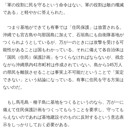
「軍の役割に民を守るという命令はない。軍の役割は敵の殲滅
である」と軽やかに答えられた。
つまり基地ができても有事では「住民保護」は放置される。
沖縄でも宮古島や与那国島に加えて、石垣島にも自衛隊基地が
つくられようとしているが、万が一のときには攻撃を受ける可
能性があることは国もわかっている。それに備えて各自治体は
「国民（住民）保護計画」をつくらなければならないが、残念
ながら沖縄県内41市町村は作成されていない。島から145万人
の県民を離脱させることは事実上不可能だということで「策定
できない」という結論になっている。有事に住民を守る方策は
ないのだ。
もし馬毛島・種子島に基地をつくるというのなら、万が一に
備えて住民保護計画をつくってもらうことを要求し、守っても
らえないのであれば基地建設そのものに反対するという意志表
示をしっかりしておく必要がある。