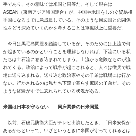
手であり、その意味では米国と同等だ。そして現在は
ASEAN（東南アジア諸国連合）が、中国や米国をしのぐ貿易相
手国になるまでに急成長している。そのような周辺国との関係
性をどう深めていくのかを考えることは軍拡以上に重要だ。
今日は馬毛島問題を議論しているが、そのためには上流で何
が起きているのかということを理解しなければ、下流にいる私
たちは土石流に巻き込まれてしまう。上流から危険なものが流
れてくる。政治によって戦争が起こされると、人々は徴兵で戦
場に送り込まれる。送り込む政治家やその子弟は戦場には行か
ない。行かされるのは私たち下流で暮らす庶民の子弟だ。その
ような経験がすでに忘れられている状況がある。
米国は日本を守らない 同床異夢の日米同盟
以前、石破元防衛大臣がテレビ出演したとき、「日米安保が
あるからといって、いざというときに米国が守ってくれるとは