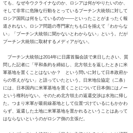
ても、なぜ今ウクライナなのか、ロシアは何がやりたいのか、
そして非常に危険な行動をとっているプーチン大統領に対して
ロシア国民は何をしているのか――といったことがまったく報
道されない。ロシア問題の専門家たちも口を揃えて「わからな
い」「プーチン大統領に聞かないとわからない」という。だが
プーチン大統領に取材するメディアがない。
プーチン大統領は2014年に日露首脳会談で来日したさい、質
問した記者に「平和条約を締結し、北方領土を返したときに米
軍基地を置くことはないか？ という問いに対して日本政府か
らの答えがない」と語っていたという。日米地位協定（二条）
には、日本国内に米軍基地を置くことについて日本側にはノー
という権利がない。そのため北方領土の返還交渉は水泡に帰し
た。つまり米軍が最前線基地として位置づけているにもかかわ
らず、返還した土地に米軍基地を置かれるということはあって
はならないというのがロシア側の主張だ。