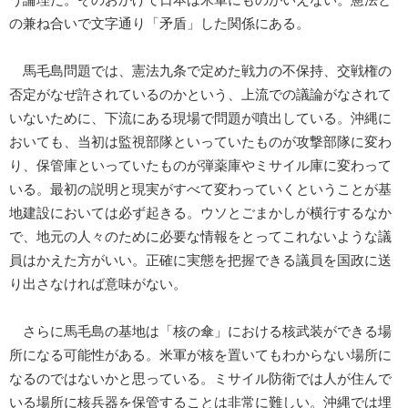
の兼ね合いで文字通り「矛盾」した関係にある。
馬毛島問題では、憲法九条で定めた戦力の不保持、交戦権の
否定がなぜ許されているのかという、上流での議論がなされて
いないために、下流にある現場で問題が噴出している。沖縄に
おいても、当初は監視部隊といっていたものが攻撃部隊に変わ
り、保管庫といっていたものが弾薬庫やミサイル庫に変わって
いる。最初の説明と現実がすべて変わっていくということが基
地建設においては必ず起きる。ウソとごまかしが横行するなか
で、地元の人々のために必要な情報をとってこれないような議
員はかえた方がいい。正確に実態を把握できる議員を国政に送
り出さなければ意味がない。
さらに馬毛島の基地は「核の傘」における核武装ができる場
所になる可能性がある。米軍が核を置いてもわからない場所に
なるのではないかと思っている。ミサイル防衛では人が住んで
いる場所に核兵器を保管することは非常に難しい。沖縄では埋