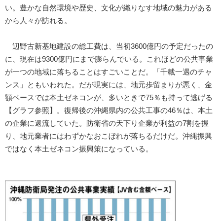
い。豊かな自然環境や歴史、文化が織りなす地域の魅力がある
から人々が訪れる。
辺野古新基地建設の総工費は、当初3600億円の予定だったの
に、現在は9300億円にまで膨らんでいる。これほどの公共事業
が一つの地域に落ちることはすごいことだ。「千載一遇のチャ
ンス」ともいわれた。だが現実には、地元歩留まりが悪く、金
額ベースでは本土ゼネコンが、多いときで75％も持って逃げる
【グラフ参照】。復帰後の沖縄県内の公共工事の46％は、本土
の企業に還流していた。防衛省の天下り企業が利益の7割を握
り、地元業者にはわずかなおこぼれが落ちるだけだ。沖縄振興
ではなく本土ゼネコン振興策になっている。