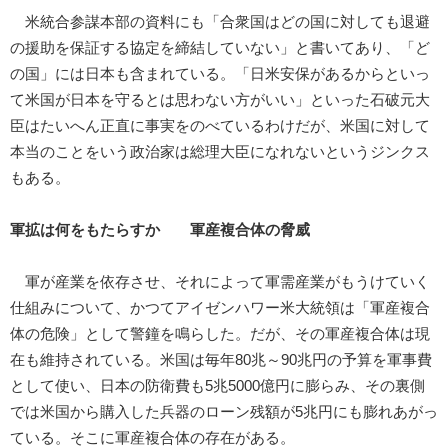
米統合参謀本部の資料にも「合衆国はどの国に対しても退避
の援助を保証する協定を締結していない」と書いてあり、「ど
の国」には日本も含まれている。「日米安保があるからといっ
て米国が日本を守るとは思わない方がいい」といった石破元大
臣はたいへん正直に事実をのべているわけだが、米国に対して
本当のことをいう政治家は総理大臣になれないというジンクス
もある。
軍拡は何をもたらすか 軍産複合体の脅威
軍が産業を依存させ、それによって軍需産業がもうけていく
仕組みについて、かつてアイゼンハワー米大統領は「軍産複合
体の危険」として警鐘を鳴らした。だが、その軍産複合体は現
在も維持されている。米国は毎年80兆～90兆円の予算を軍事費
として使い、日本の防衛費も5兆5000億円に膨らみ、その裏側
では米国から購入した兵器のローン残額が5兆円にも膨れあがっ
ている。そこに軍産複合体の存在がある。