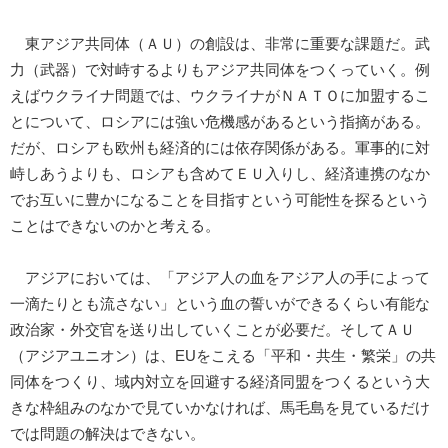
東アジア共同体（ＡＵ）の創設は、非常に重要な課題だ。武
力（武器）で対峙するよりもアジア共同体をつくっていく。例
えばウクライナ問題では、ウクライナがＮＡＴＯに加盟するこ
とについて、ロシアには強い危機感があるという指摘がある。
だが、ロシアも欧州も経済的には依存関係がある。軍事的に対
峙しあうよりも、ロシアも含めてＥＵ入りし、経済連携のなか
でお互いに豊かになることを目指すという可能性を探るという
ことはできないのかと考える。
アジアにおいては、「アジア人の血をアジア人の手によって
一滴たりとも流さない」という血の誓いができるくらい有能な
政治家・外交官を送り出していくことが必要だ。そしてＡＵ
（アジアユニオン）は、EUをこえる「平和・共生・繁栄」の共
同体をつくり、域内対立を回避する経済同盟をつくるという大
きな枠組みのなかで見ていかなければ、馬毛島を見ているだけ
では問題の解決はできない。