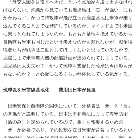
「外交大国を目指すべきだ」という政治家を送り出さなけれ
ばならない。沖縄から見ていても鹿児島は「右」が強い。にも
かかわらず、かつて特攻隊が飛び立った鹿屋基地に米軍が乗り
込んでくることまでなぜ許しているのか。マインドまでも米国
に乗っとられてしまったのか。もともと基地を抱えているから
自衛隊も米軍も同じだという考えなのかも知れないが、戦争犠
牲者たちが戦争は二度としてほしくないと思っているなかで、
鹿屋にまで米軍無人機の配備計画が進められてしまっている。
鹿児島は大丈夫か？ かつて琉球を支配した薩摩は今は影も形
もないのか？ と心配になるくらい弱体化している気がする。
琉球弧を米前線基地化 費用は日本が負担
日米安保と自衛隊の関係について、外務省は「矛」と「盾」
の関係だと説明している。日本は平和憲法によって専守防衛
（盾のみ）と定められているので、相手を報復するための
「矛」が必要であり、その役割を在日米軍が背負っているとい
う論理だ。そのおかげで日本は米軍にものがいえない。憲法と