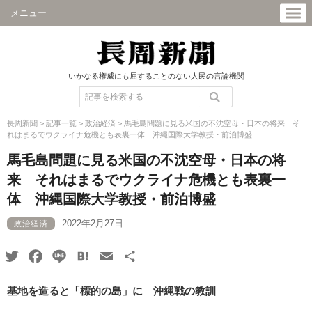
メニュー
いかなる権威にも屈することのない人民の言論機関
長周新聞
>
記事一覧
>
政治経済
>
馬毛島問題に見る米国の不沈空母・日本の将来 そ
れはまるでウクライナ危機とも表裏一体 沖縄国際大学教授・前泊博盛
馬毛島問題に見る米国の不沈空母・日本の将
来 それはまるでウクライナ危機とも表裏一
体 沖縄国際大学教授・前泊博盛
2022年2月27日
政治経済
Twitter
Facebook
Line
Hatena
Email
共
有
基地を造ると
「標的の島」に 沖縄戦の教訓