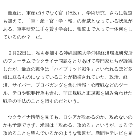
最近は、軍産だけでなく官（行政）、学術研究、さらに報道
も加えて、「軍・産・官・学・報」の脅威となっている状況が
ある。軍事研究に手を貸す学会に、報道まで入って一体何をし
ているのか？ だ。
２月22日に、私も参加する沖縄国際大学沖縄経済環境研究所
のフォーラムでウクライナ問題をとりあげて専門家たちが論議
したが、最近の戦争は「ハイブリッド戦争」といわれるほど多
岐に亘るものになっていることが指摘されていた。政治、経
済、サイバー、プロパガンダを含む情報・心理戦などのツー
ル、テロや犯罪行為も含む、非正規戦と正規戦を組み合わせた
戦争の手法のことを指すのだという。
ウクライナ情勢を見ても、ロシアが攻めるのか、攻めないの
かも予測できず、米国は「攻める、攻める」というが、まるで
攻めることを望んでいるかのような報道だ。新聞やテレビを見