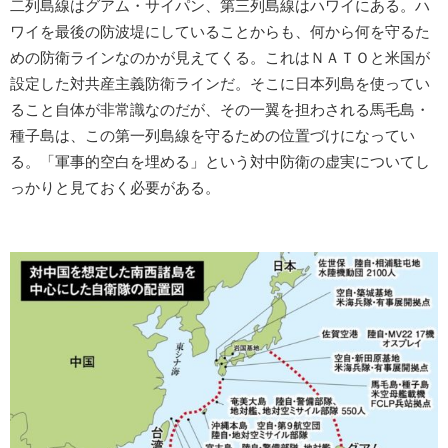
二列島線はグアム・サイパン、第三列島線はハワイにある。ハ
ワイを最後の防波堤にしていることからも、何から何を守るた
めの防衛ラインなのかが見えてくる。これはＮＡＴＯと米国が
設定した対共産主義防衛ラインだ。そこに日本列島を使ってい
ること自体が非常識なのだが、その一翼を担わされる馬毛島・
種子島は、この第一列島線を守るための位置づけになってい
る。「軍事的空白を埋める」という対中防衛の虚実についてし
っかりと見ておく必要がある。