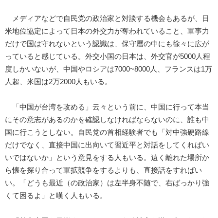
メディアなどで自民党の政治家と対談する機会もあるが、日
米地位協定によって日本の外交力が奪われていること、軍事力
だけで国は守れないという認識は、保守層の中にも徐々に広が
っていると感じている。外交小国の日本は、外交官が5000人程
度しかいないが、中国やロシアは7000~8000人、フランスは1万
人超、米国は2万2000人もいる。
「中国が台湾を攻める」云々という前に、中国に行って本当
にその意志があるのかを確認しなければならないのに、誰も中
国に行こうとしない。自民党の首相経験者でも「対中強硬路線
だけでなく、直接中国に出向いて習近平と対話をしてくればい
いではないか」という意見をする人もいる。遠く離れた場所か
ら懐を探り合って軍拡競争をするよりも、直接話をすればい
い。「どうも最近（の政治家）は左半身不随で、右ばっかり強
くて困るよ」と嘆く人もいる。