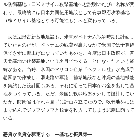
ル防衛基地→日米ミサイル攻撃基地へと説明のたびに名称が変
わり、最終的には日米共同使用施設として有事即応攻撃基地
（核ミサイル基地となる可能性も）へと変わっている。
実は辺野古新基地建設も、米軍がベトナム戦争時期に計画し
ていたものだが、ベトナムの戦費が嵩むなかで米国では予算確
保できずに棚上げになっていたものを、今度は日本政府が、普
天間基地の代替基地という名目でつくることになったという経
緯がある。当時、米国のマリコン企業「ベクテル社」が完成予
想図まで作成し、滑走路や軍港、補給施設など沖縄の基地機能
を集約した設計図もある。それに沿って日本がお金を出して基
地をつくっている。ただ、米国は軟弱地盤を外して設計してい
たが、防衛省はそれを見ずに計画を立てたので、軟弱地盤には
まり込んでジャブジャブと税金を投入してしまう悲劇に陥って
いる。
悪貨が良貨を駆逐する ―基地と振興策―