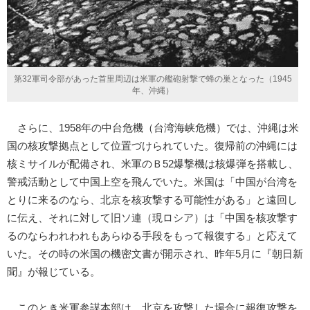
第32軍司令部があった首里周辺は米軍の艦砲射撃で蜂の巣となった（1945
年、沖縄）
さらに、1958年の中台危機（台湾海峡危機）では、沖縄は米
国の核攻撃拠点として位置づけられていた。復帰前の沖縄には
核ミサイルが配備され、米軍のＢ52爆撃機は核爆弾を搭載し、
警戒活動として中国上空を飛んでいた。米国は「中国が台湾を
とりに来るのなら、北京を核攻撃する可能性がある」と遠回し
に伝え、それに対して旧ソ連（現ロシア）は「中国を核攻撃す
るのならわれわれもあらゆる手段をもって報復する」と応えて
いた。その時の米国の機密文書が開示され、昨年5月に『朝日新
聞』が報じている。
このとき米軍参謀本部は、北京を攻撃した場合に報復攻撃を