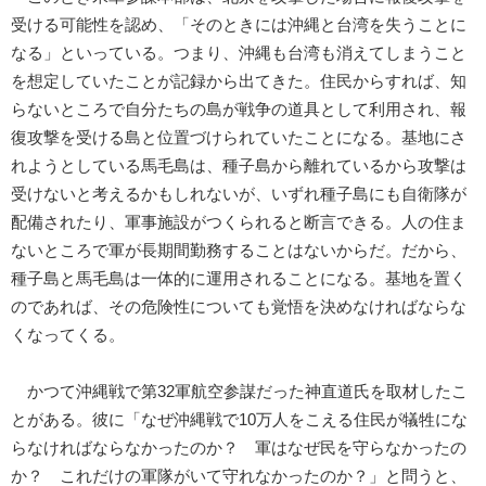
受ける可能性を認め、「そのときには沖縄と台湾を失うことに
なる」といっている。つまり、沖縄も台湾も消えてしまうこと
を想定していたことが記録から出てきた。住民からすれば、知
らないところで自分たちの島が戦争の道具として利用され、報
復攻撃を受ける島と位置づけられていたことになる。基地にさ
れようとしている馬毛島は、種子島から離れているから攻撃は
受けないと考えるかもしれないが、いずれ種子島にも自衛隊が
配備されたり、軍事施設がつくられると断言できる。人の住ま
ないところで軍が長期間勤務することはないからだ。だから、
種子島と馬毛島は一体的に運用されることになる。基地を置く
のであれば、その危険性についても覚悟を決めなければならな
くなってくる。
かつて沖縄戦で第32軍航空参謀だった神直道氏を取材したこ
とがある。彼に「なぜ沖縄戦で10万人をこえる住民が犠牲にな
らなければならなかったのか？ 軍はなぜ民を守らなかったの
か？ これだけの軍隊がいて守れなかったのか？」と問うと、