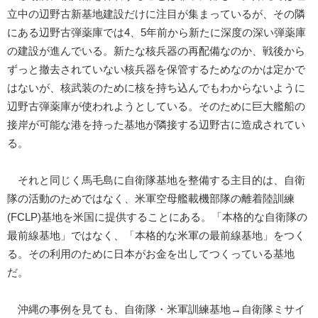
立中の辺野古新基地建設だけに注目が集まっているが、その隣
にある辺野古弾薬庫では4、5年前から新たに深度の深い弾薬庫
の建設が進んでいる。新たな核兵器の再配備なのか、戦後から
ずっと撤去されていない核兵器を保管するためなのかは定かで
はないが、核武装のために核を持ち込んでもわからないように
辺野古弾薬庫が使われようとしている。そのために巨大艦船の
接岸が可能な港を持った基地が隣接する辺野古に造成されてい
る。
それと同じく馬毛島に自衛隊基地を整備する主目的は、自衛
隊の活動のためではなく、米軍空母艦載機部隊の離着陸訓練
(FCLP)基地を米国に提供することにある。「本格的な自衛隊の
最前線基地」ではなく、「本格的な米軍の最前線基地」をつく
る。その利用のために日本がお金を出してつくっている基地
だ。
沖縄の事例を見ても、自衛隊・米軍訓練基地→自衛隊ミサイ