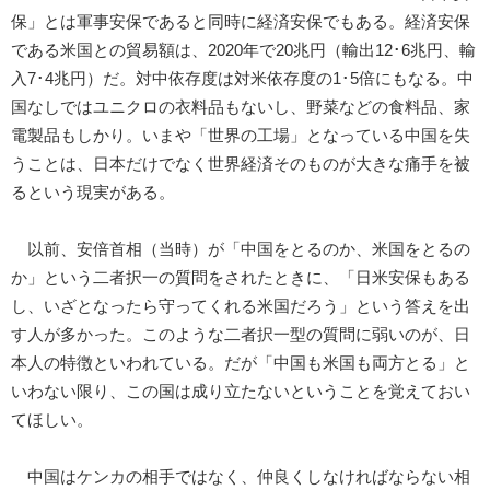
保」とは軍事安保であると同時に経済安保でもある。経済安保
である米国との貿易額は、2020年で20兆円（輸出12･6兆円、輸
入7･4兆円）だ。対中依存度は対米依存度の1･5倍にもなる。中
国なしではユニクロの衣料品もないし、野菜などの食料品、家
電製品もしかり。いまや「世界の工場」となっている中国を失
うことは、日本だけでなく世界経済そのものが大きな痛手を被
るという現実がある。
以前、安倍首相（当時）が「中国をとるのか、米国をとるの
か」という二者択一の質問をされたときに、「日米安保もある
し、いざとなったら守ってくれる米国だろう」という答えを出
す人が多かった。このような二者択一型の質問に弱いのが、日
本人の特徴といわれている。だが「中国も米国も両方とる」と
いわない限り、この国は成り立たないということを覚えておい
てほしい。
中国はケンカの相手ではなく、仲良くしなければならない相