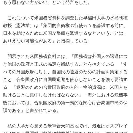
もう思わない方がいい」という発言をした。
これについて米国務省資料を調査した早稲田大学の水島朝穂
教授（憲法学）は「集団的自衛権の行使云々を論議する前に、
日本を助けるために米国が艦船を派遣するなどということは、
ありえない可能性がある」と指摘している。
開示された米国務省資料には、「国務省は外国人の退避につ
き他国の政府と正式の協定を締結することを控えている」「す
べての外国政府に対し、自国民の退避のための計画を策定する
こと、合衆国政府に自国民退避を依存しないことを強く要請す
る」「退避のための合衆国政府の人的・物的資源は、米国人を
助けることに集中しなければならない」「海外における危機事
態においては、合衆国政府の第一義的な関心は合衆国市民の保
護である」と書かれている。
私の大学から見える米軍普天間基地では、最近はオスプレイ