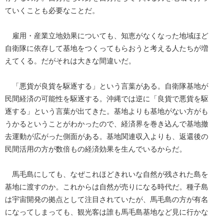
ていくことも必要なことだ。
雇用・産業立地効果についても、知恵がなくなった地域ほど
自衛隊に依存して基地をつくってもらおうと考える人たちが増
えてくる。だがそれは大きな間違いだ。
「悪貨が良貨を駆逐する」という言葉がある。自衛隊基地が
民間経済の可能性を駆逐する。沖縄では逆に「良貨で悪貨を駆
逐する」という言葉が出てきた。基地よりも基地がない方がも
うかるということがわかったので、経済界を巻き込んで基地撤
去運動が広がった側面がある。基地関連収入よりも、返還後の
民間活用の方が数倍もの経済効果を生んでいるからだ。
馬毛島にしても、なぜこれほどきれいな自然が残された島を
基地に渡すのか。これからは自然が売りになる時代だ。種子島
は宇宙開発の拠点として注目されていたが、馬毛島の方が有名
になってしまっても、観光客は誰も馬毛島基地など見に行かな