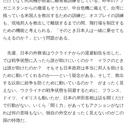
だけでなく民間機が頻繁に離発着訓練をしている。昨年のアフ
ガニスタンからの撤退もそうだが、中台危機に備えて、台湾に
残っている米国人を救出するための訓練だ。オスプレイの訓練
も、現地邦人を救出して離脱するまでの間、飛行場を制圧する
ための機能と考えられる。「そのとき日本人は一緒に乗せても
らえるのか？」という問題がある。
先週、日本の外務省はウクライナからの退避勧告を出した。
では戦争状態に入ったら誰が助けにいくのか？ イラクのとき
は誰が助けたのか？ そもそも日本政府は本当に邦人を助ける
ために動いてくれるのか――という疑念がある。そして、救出
する以前に紛争を防ぐために動いているのか？ がまったく見
えない。ウクライナの戦争状態を回避するために、フランス、
ドイツ、イギリスも動いたが、日本の岸田首相は話を聞くだけ
で行動がない。いくら「聞く力」があってもアクションがなけ
れば何の意味もない。独自の外交がまったく見えないのがこの
国の特徴だ。