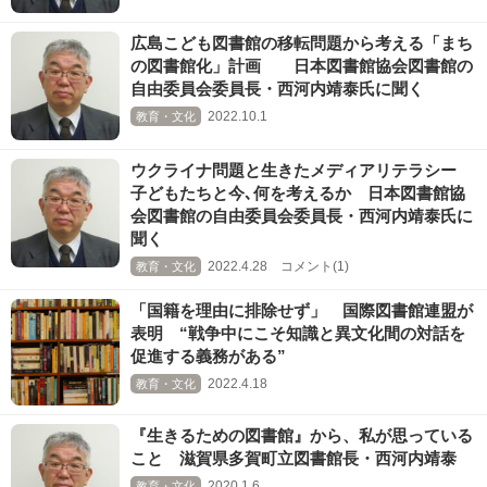
広島こども図書館の移転問題から考える「まち
の図書館化」計画 日本図書館協会図書館の
自由委員会委員長・西河内靖泰氏に聞く
2022.10.1
教育・文化
ウクライナ問題と生きたメディアリテラシー
子どもたちと今､何を考えるか 日本図書館協
会図書館の自由委員会委員長・西河内靖泰氏に
聞く
2022.4.28 コメント(1)
教育・文化
「国籍を理由に排除せず」 国際図書館連盟が
表明 “戦争中にこそ知識と異文化間の対話を
促進する義務がある”
2022.4.18
教育・文化
『生きるための図書館』から、私が思っている
こと 滋賀県多賀町立図書館長・西河内靖泰
2020.1.6
教育・文化