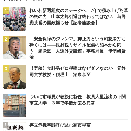
れいわ新選組次のステージへ 7年で積み上げた草
の根の力 山本太郎引退は終わりではない 与野
党茶番の国政揺らせ【記者座談会】
「安全保障のジレンマ」抑止力という幻想を打ち
砕くには――長射程ミサイル配備の熊本から問
う 超党派「人道外交議連」事務局長・伊勢崎賢
治
【寄稿】食料品ゼロ税率はなぜダメなのか 元静
岡大学教授・税理士 湖東京至
ついに市職員が教授に就任 教員大量流出の下関
市立大学 ３年で半数が去る異常
存立危機事態呼び込む高市早苗