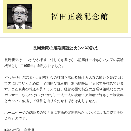
長周新聞の定期購読とカンパの訴え
長周新聞は、いかなる権威に対しても書けない記事は一行もない人民の言論
機関として1955年に創刊されました。
すっかり行き詰まった戦後社会の打開を求める幾千万大衆の願いを結びつけ
て力にしていくために、全国的な読者網、通信網を広げる努力を強めていま
す。また真実の報道を貫くうえでは、経営の面で特定の企業や組織などのス
ポンサーに頼るわけにはいかず、一人一人の読者・支持者の皆さまの購読料
とカンパに依拠して経営を成り立たせるほかはありません。
ホームページの愛読者の皆さまに本紙の定期購読とカンパによるご協力を訴
えるものです。
■銀行振込口座番号