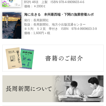
B5判 48項 上製 ISBN 978-4-9909603-4-6
価格：￥2000Ｅ
海に生きる 本州最西端・下関の漁業密着ルポ
発行：長周新聞社
取扱：長周新聞社、地方小出版流通センター
Ｂ５判 ５２頁 帯付き ISBN 978-4-9909603-3-9
価格：1,600円＋税