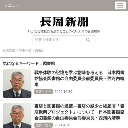
メニュー
いかなる権威にも屈することのない人民の言論機関
長周新聞
>
記事一覧
>
図書館
気になるキーワード：図書館
戦争体験の記憶を学ぶ意味を考える 日本図書
館協会図書館の自由委員会前委員長・西河内靖
泰
2025.10.30
教育・文化
書店と図書館の連携―書店の減少と経産省「書
店振興プロジェクト」について 日本図書館協
会図書館の自由委員会前委員長・西河内靖泰
2024.4.18
教育・文化