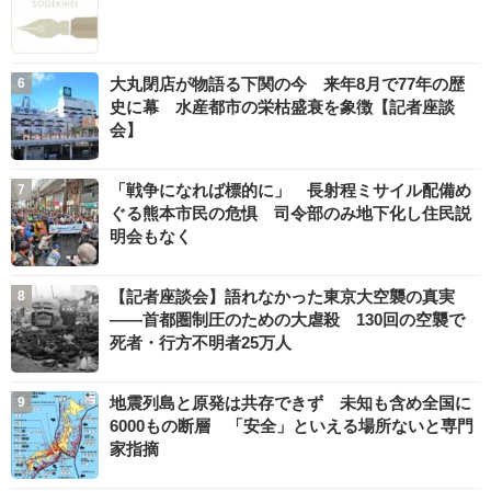
大丸閉店が物語る下関の今 来年8月で77年の歴
史に幕 水産都市の栄枯盛衰を象徴【記者座談
会】
「戦争になれば標的に」 長射程ミサイル配備め
ぐる熊本市民の危惧 司令部のみ地下化し住民説
明会もなく
【記者座談会】語れなかった東京大空襲の真実
――首都圏制圧のための大虐殺 130回の空襲で
死者・行方不明者25万人
地震列島と原発は共存できず 未知も含め全国に
6000もの断層 「安全」といえる場所ないと専門
家指摘