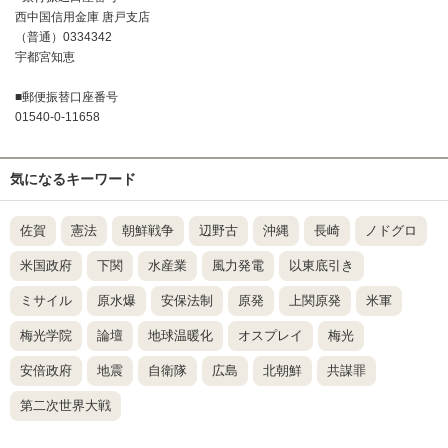
西中国信用金庫 唐戸支店
（普通）0334342
宇都宮知恵
■郵便振替口座番号
01540-0-11658
気になるキーワード
佐賀
憲法
朝鮮戦争
辺野古
沖縄
長崎
ノドグロ
米国政府
下関
水産業
風力発電
以東底引き
ミサイル
原水爆
安保法制
原発
上関原発
米軍
梅光学院
論壇
地球温暖化
オスプレイ
梅光
安倍政府
地震
自衛隊
広島
北朝鮮
共謀罪
第二次世界大戦