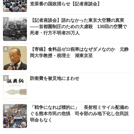
党茶番の国政揺らせ【記者座談会】
【記者座談会】語れなかった東京大空襲の真実
――首都圏制圧のための大虐殺 130回の空襲で
死者・行方不明者25万人
【寄稿】食料品ゼロ税率はなぜダメなのか 元静
岡大学教授・税理士 湖東京至
防衛費を被災地にまわせ
「戦争になれば標的に」 長射程ミサイル配備め
ぐる熊本市民の危惧 司令部のみ地下化し住民説
明会もなく