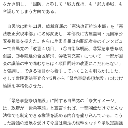
をかき消し、「国防」と称して「戦力保持」も「武力参戦」も
容認してしまう方向である。
自民党は昨年11月、総裁直属の「憲法改正推進本部」を「憲
法改正実現本部」に名称変更し、本部長に古屋圭司・元国家公
安委員長を据えた。さらに岸田首相は内閣記者会のインタビュ
ーで自民党の「改憲４項目」（①自衛隊明記、②緊急事態条項
創設、③参院選の合区解消、④教育充実）について「一部が国
会の議論の中で進むならば４項目同時の改憲にこだわらない」
と強調し、できる項目から着手していくことを明らかにした。
そして衆院憲法審査会で3月から「緊急事態条項創設」にむけた
論議を本格化させた。
「緊急事態条項創設」に関する自民党の「条文イメージ」
は、政府が「緊急事態」と宣言すれば、一部閣僚だけでどんな
法律でも制定できる権限を認める内容を盛り込んでいる。こう
した論議の進展を受けて今度は憲法の根幹をなす９条改定論議