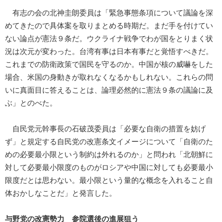
有志の会の北神圭朗委員は「緊急事態条項について議論を深
めてきたので具体案を取りまとめる時期だ。まだ手を付けてい
ない論点が憲法９条だ。ウクライナ戦争でわが国をとりまく状
況は次元が変わった。台湾有事は日本有事だと覚悟すべきだ。
これまでの防衛政策で国民を守るのか。中国が核の威嚇をした
場合、米国の身動きが取れなくなるかもしれない。これらの問
いに真面目に答えることは、論理必然的に憲法９条の議論に及
ぶ」とのべた。
自民党元幹事長の石破茂委員は「必要な自衛の措置を妨げ
ず」と規定する自民党の改憲条文イメージについて「自衛のた
めの必要最小限という制約は外れるのか」と問われ「北朝鮮に
対して必要最小限度のものがロシアや中国に対しても必要最小
限度だとは思わない。最小限という量的な概念を入れること自
体おかしなことだ」と発言した。
与野党の改憲勢力 参院選後の進展狙う