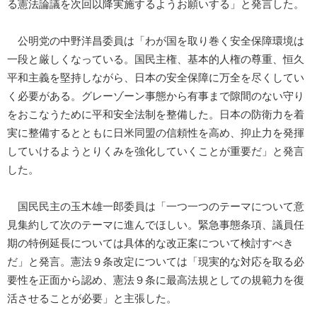
る憲法論議を次回以降実施するようお願いする」と発言した。
公明党の中野洋昌委員は「わが国を取り巻く安全保障環境は
一段と厳しくなっている。国民主権、基本的人権の尊重、恒久
平和主義を堅持しながら、日本の安全保障に万全を尽くしてい
く必要がある。グレーゾーン事態から有事まで隙間のない守り
をおこなうために平和安全法制を整備した。日本の防衛力を着
実に整備するとともに日米同盟の信頼性を高め、抑止力を発揮
していけるようとりくみを強化していくことが重要だ」と発言
した。
国民民主の玉木雄一郎委員は「一つ一つのテーマについて意
見集約して次のテーマに進んでほしい。緊急事態条項、議員任
期の特例延長については具体的な改正案について検討すべき
だ」と発言。憲法９条改定については「現実的な対応を取る必
要性を正面から認め、憲法９条に最高法規としての規範力を復
活させることが必要」と主張した。