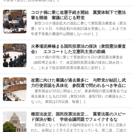
コロナ禍に乗じ改憲手続き開始 翼賛体制下で憲法
審を開催 審議に応じる野党
新型コロナ感染拡大の混乱に乗じて衆院憲法審査会（憲法
審）が１０日、今国会初の自由討議を実施した。これまで次
年度予算案の審議中は開催しないのが […]
火事場泥棒極まる国民投票法の採決（衆院憲法審査
会） エスコートした立憲民主党の欺瞞
コロナ禍の苦境に乗じて菅政府が６日の衆院憲法審査会
（細田博之会長）で、改定国民投票法案の採決に踏み切っ
た。これまで改定国民投票法案成立に反対 […]
改憲に向けた審議が過去最多に 与野党が結託し武
力行使容認を具体化 参院選で問われるべき争点に
通常国会が15日に閉会したが、衆参両院の憲法審査会では
過去最多となる計23回（衆院16回、参院7回）の審議をおこ
なった。衆院は2月以後、毎週 […]
種苗法改定、国民投票法改定… 重要法案のスピー
ド採決が動く 学術会議問題でフェイクするな
菅政府となって初めての臨時国会が１０月２６日に召集さ
れた。会期は１２月５日までとなっている。第二波、三波の