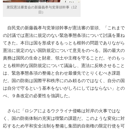
衆院憲法審査会の新藤義孝与党筆頭幹事（12
日）
自民党の新藤義孝与党筆頭幹事が憲法審の冒頭、「これまで
の討議では憲法に規定のない緊急事態条項について討議を重ね
てきた。本日は国を形成するもっとも根幹の問題でありながら
憲法に規定のない国防規定について意見をのべる。国の最大の
責務は国民の生命と財産、領土や主権を守ることだ。そのもっ
とも根幹的な国防規定について議論し、憲法に反映させること
は、緊急事態条項の整備と合わせ最優先でとりくむべき課題
だ。国の防衛は国際平和秩序にのみ頼るのではなく、自分の国
は自分で守るという基本をないがしろにしてはならない」との
べ、９条改定の必要性を強調した。
さらに「ロシアによるウクライナ侵略は対岸の火事ではな
く、国の防衛体制の充実は喫緊の課題だ。このような変化に対
応するため平和安全法制を整備し集団的自衛権の限定行使を可