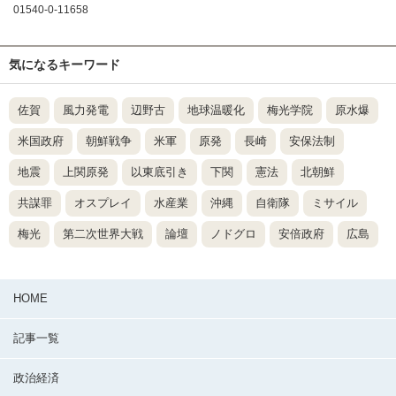
01540-0-11658
気になるキーワード
佐賀
風力発電
辺野古
地球温暖化
梅光学院
原水爆
米国政府
朝鮮戦争
米軍
原発
長崎
安保法制
地震
上関原発
以東底引き
下関
憲法
北朝鮮
共謀罪
オスプレイ
水産業
沖縄
自衛隊
ミサイル
梅光
第二次世界大戦
論壇
ノドグロ
安倍政府
広島
HOME
記事一覧
政治経済