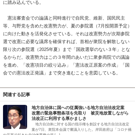
に踏み込んでいる。
憲法審査会での論議と同時進行で自民党、維新、国民民主
等、与野党を含めた改憲勢力が、夏の参院選（7月投開票予定）
に向けた動きを活発化させている。それは改憲勢力が次期参院
選で改憲に必要な議席を確保すれば、首相が衆院を解散しない
限り次の参院選（2025年夏）まで「国政選挙のない３年」とな
るからだ。改憲勢力はこの３年間のあいだに衆参両院での議論
を進め、「改憲項目の絞り込み」「憲法改正原案の作成」「国
会での憲法改正発議」まで突き進むことを意図している。
関連する記事
地方自治体に国への従属強いる地方自治法改定案
改憲の緊急事態条項を先取り 被災地放置しながら
法改正に利用する厚かましさ
地方自治体に対する国の指示権を創設する地方自治法改定
案が7日、衆院本会議で審議入りした。岸田政府は「コロナ禍
や災害で起きた自治体業務の混 […]