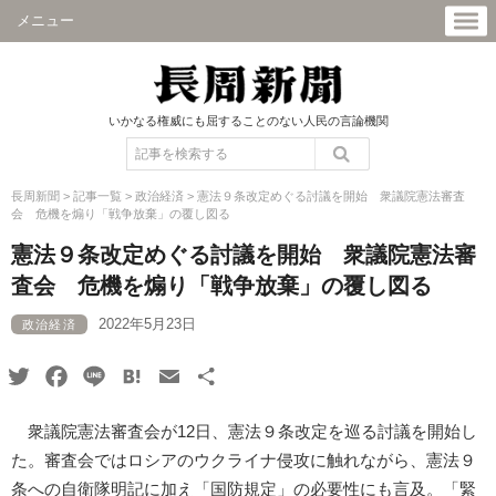
メニュー
いかなる権威にも屈することのない人民の言論機関
長周新聞
>
記事一覧
>
政治経済
>
憲法９条改定めぐる討議を開始 衆議院憲法審査
会 危機を煽り「戦争放棄」の覆し図る
憲法９条改定めぐる討議を開始 衆議院憲法審
査会 危機を煽り「戦争放棄」の覆し図る
2022年5月23日
政治経済
Twitter
Facebook
Line
Hatena
Email
共
有
衆議院憲法審査会が12日、憲法９条改定を巡る討議を開始し
た。審査会ではロシアのウクライナ侵攻に触れながら、憲法９
条への自衛隊明記に加え「国防規定」の必要性にも言及。「緊