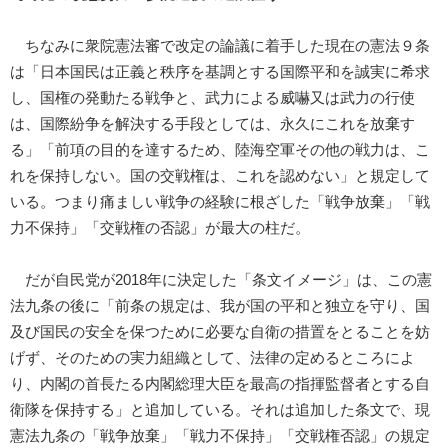
ちなみに衆院憲法審で改定の論議に着手した現在の憲法９条
は「日本国民は正義と秩序を基調とする国際平和を誠実に希求
し、国権の発動たる戦争と、武力による威嚇又は武力の行使
は、国際紛争を解決する手段としては、永久にこれを放棄す
る」「前項の目的を達するため、陸海空軍その他の戦力は、こ
れを保持しない。国の交戦権は、これを認めない」と規定して
いる。つまり痛ましい戦争の経験に根ざした「戦争放棄」「戦
力不保持」「交戦権の否認」が最大の柱だ。
だが自民党が2018年に決定した「条文イメージ」は、この憲
法九条の後に「前条の規定は、我が国の平和と独立を守り、国
及び国民の安全を保つために必要な自衛の措置をとることを妨
げず、そのための実力組織として、法律の定めるところによ
り、内閣の首長たる内閣総理大臣を最高の指揮監督者とする自
衛隊を保持する」と追加している。それは追加した条文で、現
憲法九条の「戦争放棄」「戦力不保持」「交戦権否認」の規定