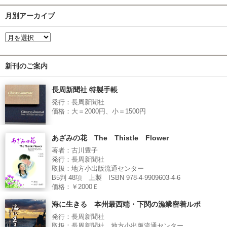
月別アーカイブ
新刊のご案内
長周新聞社 特製手帳
発行：長周新聞社
価格：大＝2000円、小＝1500円
あざみの花 The Thistle Flower
著者：古川豊子
発行：長周新聞社
取扱：地方小出版流通センター
B5判 48項 上製 ISBN 978-4-9909603-4-6
価格：￥2000Ｅ
海に生きる 本州最西端・下関の漁業密着ルポ
発行：長周新聞社
取扱：長周新聞社、地方小出版流通センター