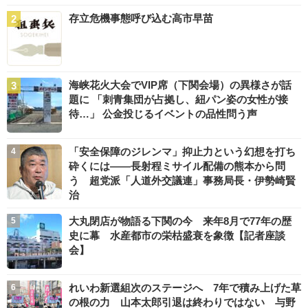
存立危機事態呼び込む高市早苗
海峡花火大会でVIP席（下関会場）の異様さが話
題に 「刺青集団が占拠し、紐パン姿の女性が接
待…」 公金投じるイベントの品性問う声
「安全保障のジレンマ」抑止力という幻想を打ち
砕くには――長射程ミサイル配備の熊本から問
う 超党派「人道外交議連」事務局長・伊勢崎賢
治
大丸閉店が物語る下関の今 来年8月で77年の歴
史に幕 水産都市の栄枯盛衰を象徴【記者座談
会】
れいわ新選組次のステージへ 7年で積み上げた草
の根の力 山本太郎引退は終わりではない 与野