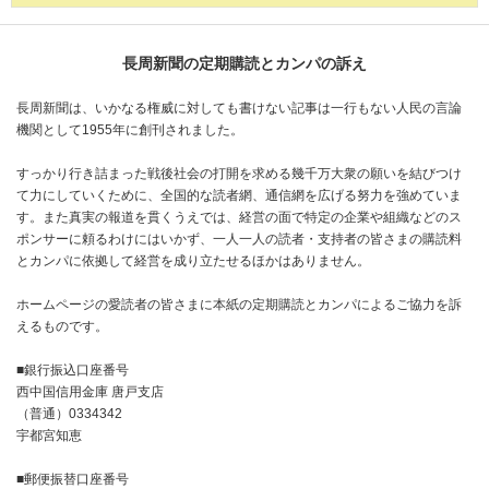
長周新聞の定期購読とカンパの訴え
長周新聞は、いかなる権威に対しても書けない記事は一行もない人民の言論
機関として1955年に創刊されました。
すっかり行き詰まった戦後社会の打開を求める幾千万大衆の願いを結びつけ
て力にしていくために、全国的な読者網、通信網を広げる努力を強めていま
す。また真実の報道を貫くうえでは、経営の面で特定の企業や組織などのス
ポンサーに頼るわけにはいかず、一人一人の読者・支持者の皆さまの購読料
とカンパに依拠して経営を成り立たせるほかはありません。
ホームページの愛読者の皆さまに本紙の定期購読とカンパによるご協力を訴
えるものです。
■銀行振込口座番号
西中国信用金庫 唐戸支店
（普通）0334342
宇都宮知恵
■郵便振替口座番号