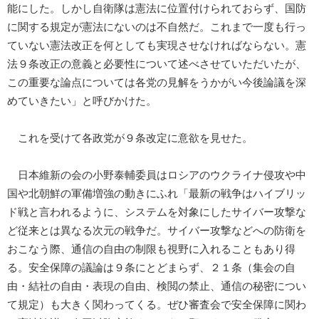
能にした。しかし自衛隊は憲法に位置付けられておらず、国防
に関する規定が憲法にないのは不自然だ。これまで一度も行っ
ていない憲法改正を何としても実現させなければならない。憲
法９条改正の意義と必要性について述べさせていただいたが、
この重要な論点については各党の見解をうかがい今後論議を深
めていきたい」と呼びかけた。
これを受けて各政党が９条改定に意欲を見せた。
日本維新の会の小野泰輔委員はロシアのウクライナ侵攻や中
国や北朝鮮の軍備増強の動きにふれ「最新の戦争はハイブリッ
ド戦と言われるように、システムを対象にしたサイバー攻撃な
ど従来とは異なる次元の戦争だ。サイバー攻撃などへの防衛を
おこなう際、通信の自由の制限も視野に入れることもあり得
る。安全保障の議論は９条にとどまらず、２１条（集会の自
由・結社の自由・表現の自由、検閲の禁止、通信の秘密につい
て規定）も大きく関わってくる。ぜひ審査会で安全保障に関わ