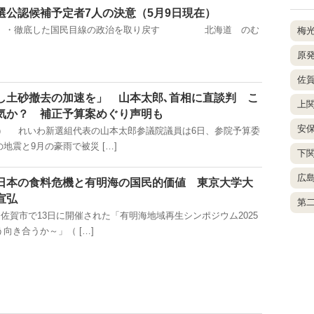
選公認候補予定者7人の決意（5月9日現在）
掲載） ・徹底した国民目線の政治を取り戻す 北海道 のむ
梅
原
佐
し土砂撤去の加速を」 山本太郎､首相に直談判 こ
上
気か？ 補正予算案めぐり声明も
安
付掲載） れいわ新選組代表の山本太郎参議院議員は6日、参院予算委
地震と9月の豪雨で被災 […]
下
広
日本の食料危機と有明海の国民的価値 東京大学大
宣弘
第
載) 佐賀市で13日に開催された「有明海地域再生シンポジウム2025
向き合うか～」（ […]