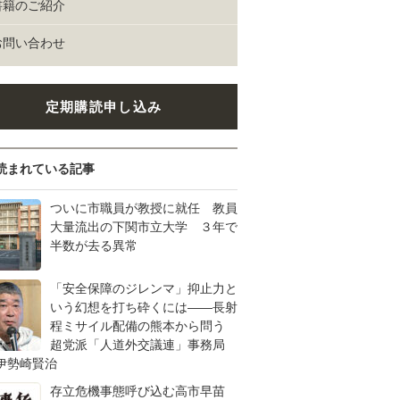
書籍のご紹介
お問い合わせ
定期購読申し込み
読まれている記事
ついに市職員が教授に就任 教員
大量流出の下関市立大学 ３年で
半数が去る異常
「安全保障のジレンマ」抑止力と
いう幻想を打ち砕くには――長射
程ミサイル配備の熊本から問う
超党派「人道外交議連」事務局
伊勢崎賢治
存立危機事態呼び込む高市早苗