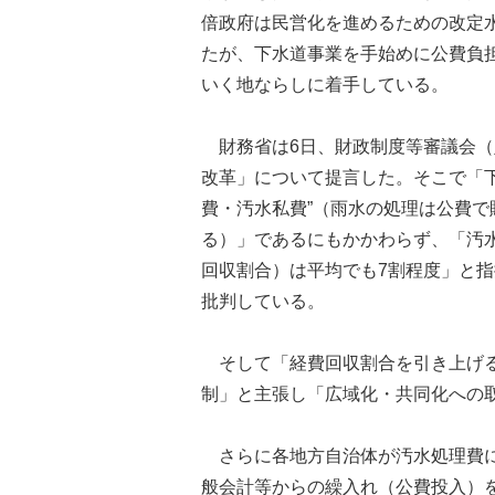
倍政府は民営化を進めるための改定水
たが、下水道事業を手始めに公費負
いく地ならしに着手している。
財務省は6日、財政制度等審議会（
改革」について提言した。そこで「
費・汚水私費”（雨水の処理は公費
る）」であるにもかかわらず、「汚
回収割合）は平均でも7割程度」と
批判している。
そして「経費回収割合を引き上げる
制」と主張し「広域化・共同化への
さらに各地方自治体が汚水処理費に
般会計等からの繰入れ（公費投入）