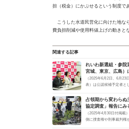
担（税金）にかぶせるという制度で
こうした水道民営化に向けた地なら
費負担削減や使用料値上げの動きと
関連する記事
れいわ新選組・参院
宮城、東京、広島）に
（2025年6月2日、6
表）は公認候補予定者とし
占領期から変わらぬ
協定調査」報告にみ
（2025年4月30日付
側に捜査権や刑事裁判権が