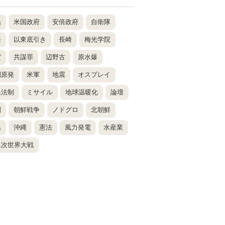
光
米国政府
安倍政府
自衛隊
発
以東底引き
長崎
梅光学院
賀
共謀罪
辺野古
原水爆
関原発
米軍
地震
オスプレイ
保法制
ミサイル
地球温暖化
論壇
関
朝鮮戦争
ノドグロ
北朝鮮
島
沖縄
憲法
風力発電
水産業
二次世界大戦