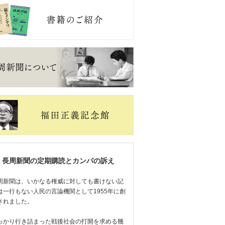
長周新聞の定期購読とカンパの訴え
周新聞は、いかなる権威に対しても書けない記
は一行もない人民の言論機関として1955年に創
されました。
っかり行き詰まった戦後社会の打開を求める幾