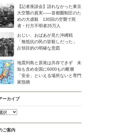
【記者座談会】語れなかった東京
大空襲の真実――首都圏制圧のた
めの大虐殺 130回の空襲で死
者・行方不明者25万人
おじい、おばあが見た沖縄戦
「無抵抗の民の皆殺しだった」
占領目的の明確な意図
地震列島と原発は共存できず 未
知も含め全国に6000もの断層
「安全」といえる場所ないと専門
家指摘
アーカイブ
のご案内