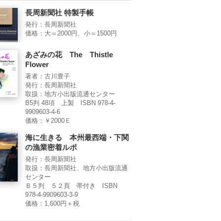
長周新聞社 特製手帳
発行：長周新聞社
価格：大＝2000円、小＝1500円
あざみの花 The Thistle
Flower
著者：古川豊子
発行：長周新聞社
取扱：地方小出版流通センター
B5判 48項 上製 ISBN 978-4-
9909603-4-6
価格：￥2000Ｅ
海に生きる 本州最西端・下関
の漁業密着ルポ
発行：長周新聞社
取扱：長周新聞社、地方小出版流通
センター
Ｂ５判 ５２頁 帯付き ISBN
978-4-9909603-3-9
価格：1,600円＋税