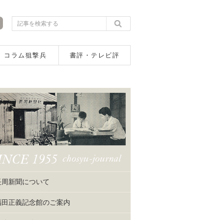
コラム狙撃兵
書評・テレビ評
長周新聞について
福田正義記念館のご案内