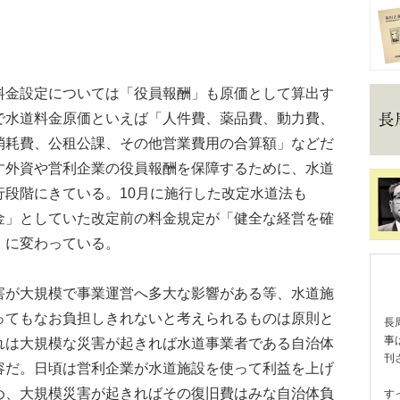
金設定については「役員報酬」も原価として算出す
で水道料金原価といえば「人件費、薬品費、動力費、
消耗費、公租公課、その他営業費用の合算額」などだ
す外資や営利企業の役員報酬を保障するために、水道
段階にきている。10月に施行した改定水道法も
金」としていた改定前の料金規定が「健全な経営を確
」に変わっている。
が大規模で事業運営へ多大な影響がある等、水道施
ってもなお負担しきれないと考えられるものは原則と
長
事
れは大規模な災害が起きれば水道事業者である自治体
刊
容だ。日頃は営利企業が水道施設を使って利益を上げ
め、大規模災害が起きればその復旧費はみな自治体負
す