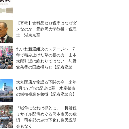
【寄稿】食料品ゼロ税率はなぜダ
メなのか 元静岡大学教授・税理
士 湖東京至
れいわ新選組次のステージへ 7
年で積み上げた草の根の力 山本
太郎引退は終わりではない 与野
党茶番の国政揺らせ【記者座談
大丸閉店が物語る下関の今 来年
8月で77年の歴史に幕 水産都市
の栄枯盛衰を象徴【記者座談会】
「戦争になれば標的に」 長射程
ミサイル配備めぐる熊本市民の危
惧 司令部のみ地下化し住民説明
会もなく