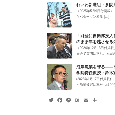
れいわ新選組・参院
（2025年5月9日付
らパターソン和孝 […]
「能登に自衛隊投入
のまま年を越させる
（2024年12月13日
員会で質問に立ち、元日の
沿岸漁業を守る――
学院特任教授・鈴木
(2025年1月17日付掲
～漁業被害に私たちはどう
Twitter
Facebook
Line
Hatena
Email
共
有