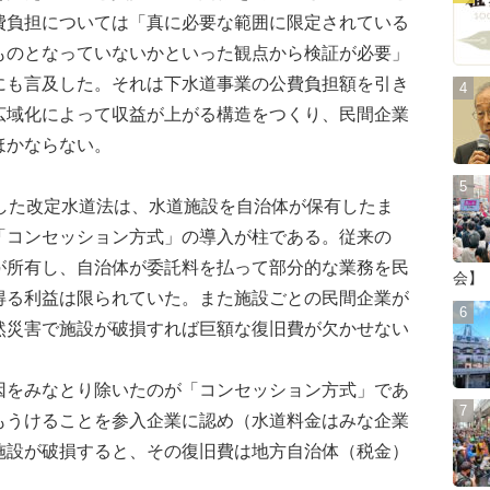
費負担については「真に必要な範囲に限定されている
ものとなっていないかといった観点から検証が必要」
にも言及した。それは下水道事業の公費負担額を引き
広域化によって収益が上がる構造をつくり、民間企業
ほかならない。
した改定水道法は、水道施設を自治体が保有したま
「コンセッション方式」の導入が柱である。従来の
が所有し、自治体が委託料を払って部分的な業務を民
会】
得る利益は限られていた。また施設ごとの民間企業が
然災害で施設が破損すれば巨額な復旧費が欠かせない
をみなとり除いたのが「コンセッション方式」であ
もうけることを参入企業に認め（水道料金はみな企業
施設が破損すると、その復旧費は地方自治体（税金）