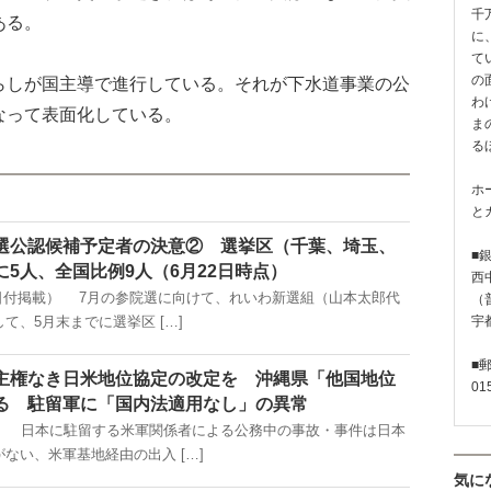
千
ある。
に
て
の
しが国主導で進行している。それが下水道事業の公
わ
なって表面化している。
ま
る
ホ
と
選公認候補予定者の決意② 選挙区（千葉、埼玉、
■
5人、全国比例9人（6月22日時点）
西
月23日付掲載） 7月の参院選に向けて、れいわ新選組（山本太郎代
（普
て、5月末までに選挙区 […]
宇
■
主権なき日米地位協定の改定を 沖縄県「他国地位
01
る 駐留軍に「国内法適用なし」の異常
掲載） 日本に駐留する米軍関係者による公務中の事故・事件は日本
ない、米軍基地経由の出入 […]
気に