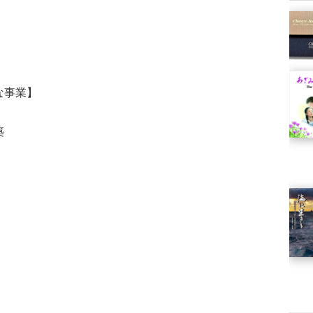
な事業】
築