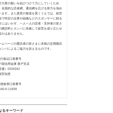
万大衆の願いを結びつけて力にしていくため
、全国的な読者網、通信網を広げる努力を強め
います。また真実の報道を貫くうえでは、経営
面で特定の企業や組織などのスポンサーに頼る
けにはいかず、一人一人の読者・支持者の皆さ
の購読料とカンパに依拠して経営を成り立たせ
ほかはありません。
ームページの愛読者の皆さまに本紙の定期購読
カンパによるご協力を訴えるものです。
銀行振込口座番号
中国信用金庫 唐戸支店
通）0334342
都宮知恵
郵便振替口座番号
540-0-11658
なるキーワード