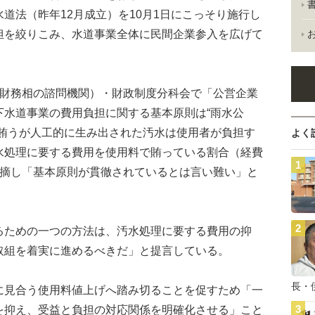
道法（昨年12月成立）を10月1日にこっそり施行し
担を絞りこみ、水道事業全体に民間企業参入を広げて
財務相の諮問機関）・財政制度分科会で「公営企業
下水道事業の費用負担に関する基本原則は“雨水公
で賄うが人工的に生み出された汚水は使用者が負担す
よく
水処理に要する費用を使用料で賄っている割合（経費
指摘し「基本原則が貫徹されているとは言い難い」と
ための一つの方法は、汚水処理に要する費用の抑
取組を着実に進めるべきだ」と提言している。
長・
見合う使用料値上げへ踏み切ることを促すため「一
を抑え、受益と負担の対応関係を明確化させる」こと