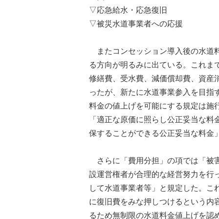
▽応急給水・応急復旧
▽被災水道事業者への応援
またコンセッション導入後の水道料
る方向が明るみに出ている。これま
修繕費、受水費、減価償却費、資産
ったが、新たに水道事業参入を目指
料金の値上げを可能にする規定は施行
「適正な原価に照らし公正妥当な料
保することができる公正妥当な料金
さらに「費用分担」の項では「被害
設運営権者が合理的な経営努力を行
して水道事業者等」と規定した。こ
に復旧費をみな押しつけるという内
るため無制限の水道料金値上げを認