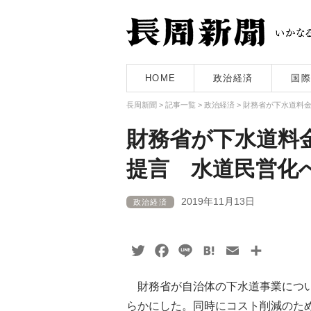
HOME
政治経済
国際
長周新聞
>
記事一覧
>
政治経済
>
財務省が下水道料
財務省が下水道料
提言 水道民営化
2019年11月13日
政治経済
Twitter
Facebook
Line
Hatena
Email
共
有
財務省が自治体の下水道事業につい
らかにした。同時にコスト削減のた