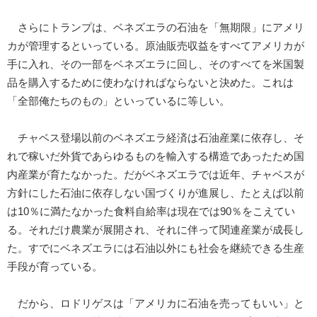
さらにトランプは、ベネズエラの石油を「無期限」にアメリ
カが管理するといっている。原油販売収益をすべてアメリカが
手に入れ、その一部をベネズエラに回し、そのすべてを米国製
品を購入するために使わなければならないと決めた。これは
「全部俺たちのもの」といっているに等しい。
チャベス登場以前のベネズエラ経済は石油産業に依存し、そ
れで稼いだ外貨であらゆるものを輸入する構造であったため国
内産業が育たなかった。だがベネズエラでは近年、チャベスが
方針にした石油に依存しない国づくりが進展し、たとえば以前
は10％に満たなかった食料自給率は現在では90％をこえてい
る。それだけ農業が展開され、それに伴って関連産業が成長し
た。すでにベネズエラには石油以外にも社会を継続できる生産
手段が育っている。
だから、ロドリゲスは「アメリカに石油を売ってもいい」と