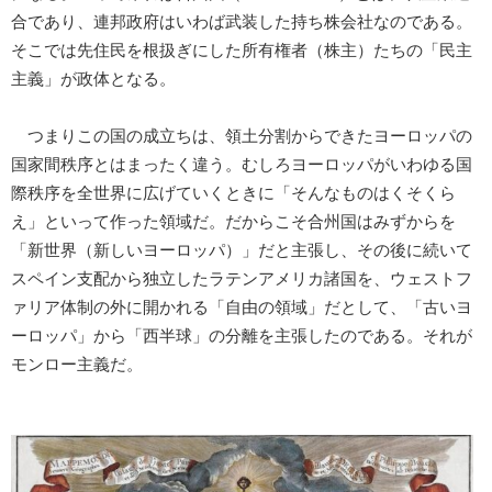
合であり、連邦政府はいわば武装した持ち株会社なのである。
そこでは先住民を根扱ぎにした所有権者（株主）たちの「民主
主義」が政体となる。
つまりこの国の成立ちは、領土分割からできたヨーロッパの
国家間秩序とはまったく違う。むしろヨーロッパがいわゆる国
際秩序を全世界に広げていくときに「そんなものはくそくら
え」といって作った領域だ。だからこそ合州国はみずからを
「新世界（新しいヨーロッパ）」だと主張し、その後に続いて
スペイン支配から独立したラテンアメリカ諸国を、ウェストフ
ァリア体制の外に開かれる「自由の領域」だとして、「古いヨ
ーロッパ」から「西半球」の分離を主張したのである。それが
モンロー主義だ。