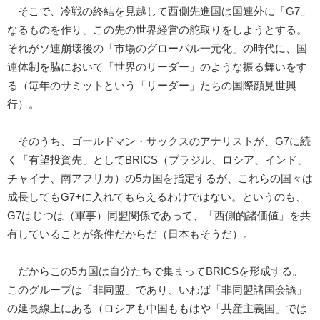
そこで、冷戦の終結を見越して西側先進国は国連外に「G7」
なるものを作り、この先の世界経営の舵取りをしようとする。
それがソ連崩壊後の「市場のグローバル一元化」の時代に、国
連体制を脇において「世界のリーダー」のような振る舞いをす
る（毎年のサミットという「リーダー」たちの国際顔見世興
行）。
そのうち、ゴールドマン・サックスのアナリストが、G7に続
く「有望投資先」としてBRICS（ブラジル、ロシア、インド、
チャイナ、南アフリカ）の5カ国を指定するが、これらの国々は
成長してもG7+に入れてもらえるわけではない。というのも、
G7はじつは（軍事）同盟関係であって、「西側的諸価値」を共
有していることが条件だからだ（日本もそうだ）。
だからこの5カ国は自分たちで集まってBRICSを形成する。
このグループは「非同盟」であり、いわば「非同盟諸国会議」
の延長線上にある（ロシアも中国ももはや「共産主義国」では