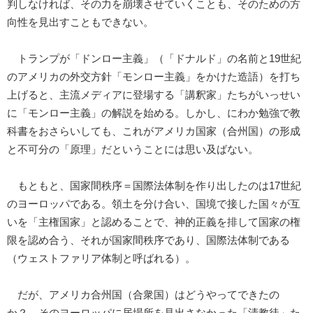
判しなければ、その力を崩壊させていくことも、そのための方
向性を見出すこともできない。
トランプが「ドンロー主義」（「ドナルド」の名前と19世紀
のアメリカの外交方針「モンロー主義」をかけた造語）を打ち
上げると、主流メディアに登場する「講釈家」たちがいっせい
に「モンロー主義」の解説を始める。しかし、にわか勉強で教
科書をおさらいしても、これがアメリカ国家（合州国）の形成
と不可分の「原理」だということには思い及ばない。
もともと、国家間秩序＝国際法体制を作り出したのは17世紀
のヨーロッパである。領土を分け合い、国境で接した国々が互
いを「主権国家」と認めることで、神的正義を排して国家の権
限を認め合う、それが国家間秩序であり、国際法体制である
（ウェストファリア体制と呼ばれる）。
だが、アメリカ合州国（合衆国）はどうやってできたの
か？ そのヨーロッパに居場所を見出さなかった「清教徒」た