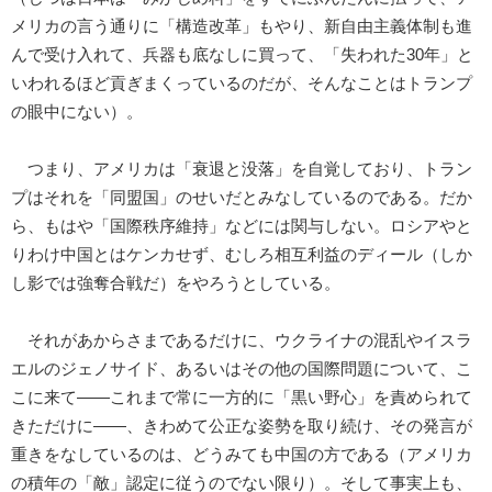
メリカの言う通りに「構造改革」もやり、新自由主義体制も進
んで受け入れて、兵器も底なしに買って、「失われた30年」と
いわれるほど貢ぎまくっているのだが、そんなことはトランプ
の眼中にない）。
つまり、アメリカは「衰退と没落」を自覚しており、トラン
プはそれを「同盟国」のせいだとみなしているのである。だか
ら、もはや「国際秩序維持」などには関与しない。ロシアやと
りわけ中国とはケンカせず、むしろ相互利益のディール（しか
し影では強奪合戦だ）をやろうとしている。
それがあからさまであるだけに、ウクライナの混乱やイスラ
エルのジェノサイド、あるいはその他の国際問題について、こ
こに来て――これまで常に一方的に「黒い野心」を責められて
きただけに――、きわめて公正な姿勢を取り続け、その発言が
重きをなしているのは、どうみても中国の方である（アメリカ
の積年の「敵」認定に従うのでない限り）。そして事実上も、