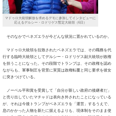
マドゥロ大統領解放を求めるデモに参加してインタビューに
応えるデルシー・ロドリゲス暫定大統領（6日）
そのなかでベネズエラが今どんな状況に置かれているのか。
マドゥロ大統領を拉致されたベネズエラでは、その職務を代
行する臨時大統領としてデルシー・ロドリゲス副大統領が政権
を担うことになった。その段階でトランプは、その政権を認め
ながらも、軍事制圧を背景に実質は政権転覆と同じ要求を彼女
に突きつけている。
ノーベル平和賞を受賞して「自分が新しい政府の後継者だ」
と売り出していたマチャドは表向き外されたことになっている
が、それは今後トランプがベネズエラを「運営」するうえで、
息のかかった人物を新たに据えるよりも、現体制をそのまま使