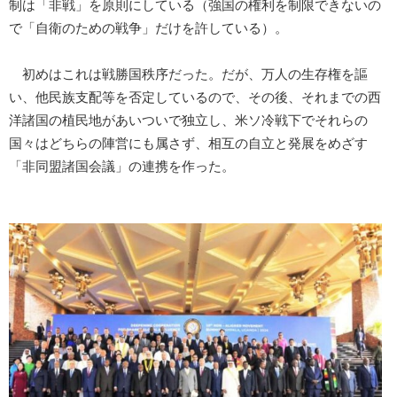
制は「非戦」を原則にしている（強国の権利を制限できないの
で「自衛のための戦争」だけを許している）。
初めはこれは戦勝国秩序だった。だが、万人の生存権を謳
い、他民族支配等を否定しているので、その後、それまでの西
洋諸国の植民地があいついで独立し、米ソ冷戦下でそれらの
国々はどちらの陣営にも属さず、相互の自立と発展をめざす
「非同盟諸国会議」の連携を作った。