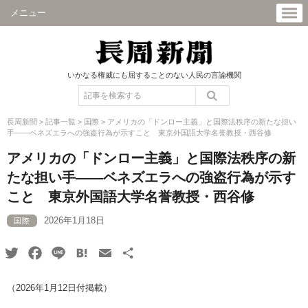
メニュー
いかなる権威にも屈することのない人民の言論機関
長周新聞
>
記事一覧
>
国際
>
アメリカの「ドンロー主義」と国際法秩序の新たな担い
手――ベネズエラへの強盗行為が示すこと 東京外国語大学名誉教授・西谷修
アメリカの「ドンロー主義」と国際法秩序の新
たな担い手――ベネズエラへの強盗行為が示す
こと 東京外国語大学名誉教授・西谷修
2026年1月18日
国際
Twitter
Facebook
Line
Hatena
Email
共
有
（2026年1月12日付掲載）