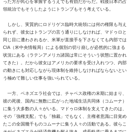
った方が民心を掌握するうえでも有効だからだ。戦後日本の占
領統治でもそうしたようにトランプもそう考えている。
しかし、実質的にロドリゲス臨時大統領には何の権限も与え
られず、彼女はトランプの言う通りにしなければ、マドゥロと
同じ目に遭わされるか、米軍が直接手を下さなくても内部では
CIA（米中央情報局）による個別の切り崩しが必然的に強まる
状況にある（ラテンアメリカ諸国は常にそういう状態に置かれ
てきた）。だから彼女はアメリカの要求を受け入れつつ、内部
の動きにも対応しながら現体制を維持しなければならないとい
う極めて難しい仕事を強いられている。
一方、ベネズエラ社会では、チャベス政権の末期に始まり、
彼の死後、国内に無数に広がった地域生活共同体（コムーナ）
に集う大多数の人々がいる。マドゥロ体制を支えてきたのは、
その「強権支配」でも「独裁」でもなく、主権者意識に目覚め
たこの全国幾千ものコムーナに集う人々の活動である。彼らこ
そがベネズエラが経済危機を耐え抜き、成長軌道に乗るまでに