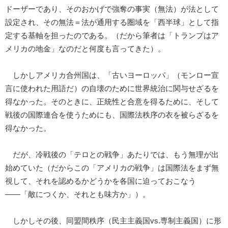
ドーザーであり、そのおかげで強奪の事実（無法）が法として
設定され、その無法＝法が通用する圏域を「西半球」として指
定する基軸を担ったのである。（だから筆者は「トランプはア
メリカの地金」なのだと何度も言ってきた）。
しかしアメリカ合州国は、「古いヨーロッパ」（モンロー宣
言に使われた用語だ）の自壊のために世界統治に関与せざるを
得なかった。そのときに、正統性と合意を得るために、そして
戦後の国際連合を使うためにも、国際法秩序の衣を被らざるを
得なかった。
だが、冷戦後の「テロとの戦争」あたりでは、もう無理が出
始めていた（だからこの「アメリカの戦争」は国際法をまず無
視して、それを認めるかどうかを各国に迫っておこなう
――「敵につくか、それとも味方か」）。
しかしその後、同盟間秩序（民主主義国vs.専制主義国）に形