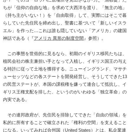
ちが「信仰の自由な地」を求めて大西洋を渡り、「無主の地」
（持ち主がいない！）を「自由取得」して、実際にはそこで暮
らしていた先住民を締め出し、聖書に基づいて「新しいイスラ
エル」を作った…これは誰も隠していない「アメリカ」の建国
神話である（『
アメリカ 異形の制度空間
』参照）。
この事態を世俗的に見るなら、初期のイギリス移民たちは、
植民会社の株主兼担い手となって入植し、イギリス国王の与え
る特許に従って土地を獲得する。ニューイングランド、マサチ
ューセッツなどの各ステートを開発経営し、そうしてできた13
の民営ステートが、本国の課税権を嫌って連合して抵抗し、イ
ギリス王権支配を排した、というのがいわゆる「独立革命」の
内実である。
その連邦政府が、先住民を排除してできた「自由の領域」を
私的に所有することで確立された「権利の空間」を支えること
になる。いってみれば合州国（United States）とは、私企業連