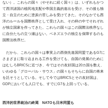
ない）。これらの国々（やそれに続く国々）は、いずれもかつ
て西洋諸国の植民地支配や帝国主義的進出を受け、その後も独
立・自立のために塗炭の苦しみを受けてきた。そのなかでも西
洋のルールを国際秩序として受け入れ、その枠の中でそれぞれ
が独立国家を作ってきた。これらの国々はこの国際法秩序なし
に自分たちの立つ瀬はない。ベネズエラの独立を保障するのも
国際法秩序だ。
だから、これらの国々は事実上の西側先進国同盟であるG7に
さまざまに取り込まれる工作を受けても、自国の発展のために
はむしろBRICSに近づき、今ではその友好国は20カ国を数え、
いわゆる「グローバル・サウス」の国々もそちらに自国の将来
を託そうとしている。そして今ではBRICSとその友好国は、
GDPにおいても人口でも、すでにG7を上回っている。
西洋的世界統治の終焉 NATOも日米同盟も