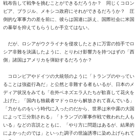
戦布告して戦争を挑むことができるだろうか？ 同じくコロン
ビア、ブラジル、メキシコ政府にそれができるだろうか？ 圧
倒的な軍事力の差を前に、彼らは国連に訴え、国際社会に米国
の暴挙を抑えてもらうしか手立てはない。
だが、ロシアがウクライナを侵攻したときに万雷の拍手でロ
シア非難を決議したように、とりわけ影響力を持つはずの「西
側」諸国はアメリカを弾劾するだろうか？
コロンビアやドイツの大統領のように「トランプのやってい
ることは強盗行為だ」と公然と非難する者もいるが、日本のメ
ディア状況をみても「在外ベネズエラ人たちが歓喜して花火を
上げた」「国内も独裁者マドゥロから解放されて喜んでいる」
「力がものをいう時代に入ったのだから、世界は米中露の大国
によって三分割される」「トランプの軍事作戦で救われた人も
いる」などの言説とともに、「やり方に問題はあるが、結果的
によかったのでは」といった調子の世論誘導に染め上げられて