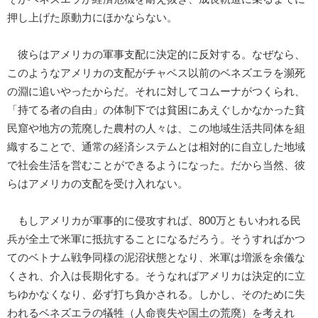
押し上げた原動力にほかならない。
彼らはアメリカの軍事支配に決定的に反対する。なぜなら、
このようなアメリカの支配がチャベス以前のベネズエラを瀕死
の淵に追いやったからだ。それに対してコムーナがつくられ、
「持てる者の自由」の体制下では貧困にあえぐしかなかった貧
民窟や地方の荒廃した農村の人々は、この地域生活共同体を組
織することで、通常の経済システムとは相対的に自立した地域
で社会生活を営むことができるようになった。だから当然、彼
らはアメリカの支配を受け入れない。
もしアメリカが軍事的に侵攻すれば、800万ともいわれる民
兵が全土で米軍に抵抗することになるだろう。そうすればかつ
てのベトナム戦争同様の泥沼状態となり、米軍は増派を余儀な
くされ、介入は長期化する。そうなればアメリカは決定的に立
ちゆかなくなり、必ず打ち負かされる。しかし、そのために失
われるベネズエラの犠牲（人命喪失や国土の荒廃）を考えれ