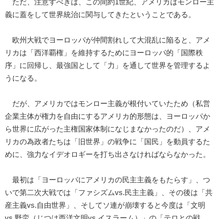
ただ、注意すべきは、この間約1世紀、アメリカはモンロー主
義に蓋をして世界統治に関与してきたということである。
欧州大戦でヨーロッパが仲間割れして大混乱に陥ると、アメ
リカは「西洋覇権」を維持するためにヨーロッパ的「国際秩
序」に回帰し、最強国として「力」を通して世界を管理するよ
うになる。
だが、アメリカではモンロー主義が根付いていたため（私営
企業主体が権力を自由にするアメリカ的形態は、ヨーロッパか
ら世界に広がった主権国家体制になじまなかったのだ）、アメ
リカの為政者たちは「旧世界」の戦争に「国民」を動員するた
めに、強力なイデオロギーを打ち出さなければならなかった。
最初は「ヨーロッパにアメリカの民主主義をもたらす」、つ
いで第二次大戦では「ファシズムvs.民主主義」、その後は「共
産主義vs.自由世界」、そしてソ連が崩壊すると今度は「文明
vs.野蛮（じつは西洋文明vs.イスラーム）」の「テロとの戦