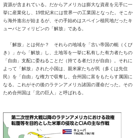
資源が含まれている。だからアメリカは膨大な資産を元手に一
挙に産業化し、19世紀末には世界一の工業国となった。そこか
ら海外進出が始まるが、その手始めはスペイン植民地だったキ
ューバとフィリピンの「解放」である。
「解放」とは何か？ それらの地域を「古い帝国の軛（くび
き）」から「解放」し、土地等を一挙に私有した有力者たちの
「自由」支配に委ねることだ（持てる者だけが自由）。それに
よって「解放」された小国は、親米家たちが民（多くは先住
民）を「自由」な権力で収奪し、合州国に富をもたらす属国に
なる。これがその後のラテンアメリカ諸国の運命だった。その
ため合州国は「北の巨人」と呼ばれる。