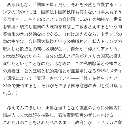
あられもない「国家テロ」だが、それを公然と自慢するトラ
ンプの頭の中には、国際法も国際秩序も何もない（本人もそう
公言する）。あるのはアメリカ合州国（USA）の強権が、世界
を管理・統治し他国の大統領を拉致して裁きさえするという問
答無用の暴力発動なのである。（付け加えるなら、トランプの
頭の中では、合州国大統領という公的職務と、私人トランプの
肥大した欲望との間に区別がない。自分が「偉大なアメリカ」
の大統領なのだから、自分の意志と行為がアメリカ国家の権力
遂行だということなのだ。ちなみに、この私的願望と公権力と
の癒着は、公的立場と私的発信とが無差別になるSNSのメディ
ア環境によって「実現」されている――「敵」を捕らえたと
SNSで発信すると、それがそのまま国家意思の表明と受け取ら
れる。）
考えてみてほしい。正当な理由もなく強盗のように外国内に
踏み入って大統領を拉致し、石油資源強奪の脅しをかける――
これだけのことをされたベネズエラ（政府）が、アメリカに宣