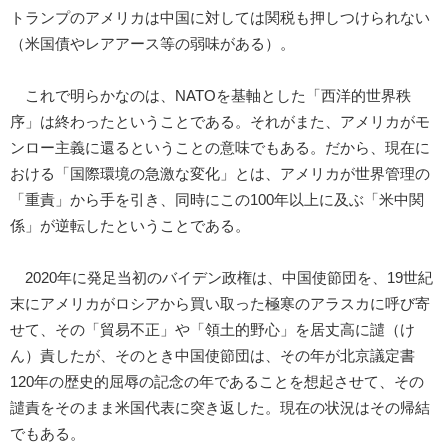
トランプのアメリカは中国に対しては関税も押しつけられない
（米国債やレアアース等の弱味がある）。
これで明らかなのは、NATOを基軸とした「西洋的世界秩
序」は終わったということである。それがまた、アメリカがモ
ンロー主義に還るということの意味でもある。だから、現在に
おける「国際環境の急激な変化」とは、アメリカが世界管理の
「重責」から手を引き、同時にこの100年以上に及ぶ「米中関
係」が逆転したということである。
2020年に発足当初のバイデン政権は、中国使節団を、19世紀
末にアメリカがロシアから買い取った極寒のアラスカに呼び寄
せて、その「貿易不正」や「領土的野心」を居丈高に譴（け
ん）責したが、そのとき中国使節団は、その年が北京議定書
120年の歴史的屈辱の記念の年であることを想起させて、その
譴責をそのまま米国代表に突き返した。現在の状況はその帰結
でもある。