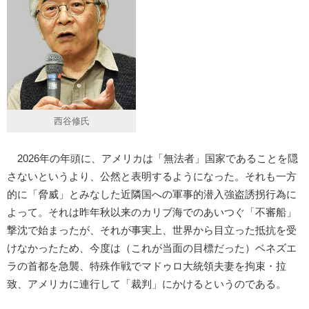
西谷修氏
2026年の年頭に、アメリカは「無法者」国家であることを隠
さないというより、公然と表明するようになった。それも一方
的に「脅威」とみなした近隣国への軍事的潜入強盗誘拐行為に
よって。それは昨年秋以来のカリブ海でのあいつぐ「不審船」
撃沈で始まったが、それが事実上、世界から目立った抵抗を受
けなかったため、今度は（これが当面の目標だった）ベネズエ
ラの首都を急襲、特殊作戦でマドゥロ大統領夫妻を拘束・拉
致、アメリカに連行して「裁判」にかけるというのである。