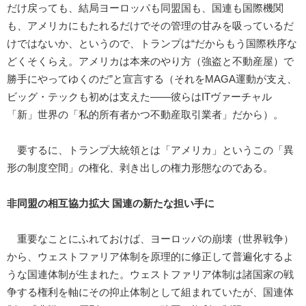
だけ戻っても、結局ヨーロッパも同盟国も、国連も国際機関
も、アメリカにもたれるだけでその管理の甘みを吸っているだ
けではないか、というので、トランプは“だからもう国際秩序な
どくそくらえ。アメリカは本来のやり方（強盗と不動産屋）で
勝手にやってゆくのだ”と宣言する（それをMAGA運動が支え、
ビッグ・テックも初めは支えた――彼らはITヴァーチャル
「新」世界の「私的所有者かつ不動産取引業者」だから）。
要するに、トランプ大統領とは「アメリカ」というこの「異
形の制度空間」の権化、剥き出しの権力形態なのである。
非同盟の相互協力拡大 国連の新たな担い手に
重要なことにふれておけば、ヨーロッパの崩壊（世界戦争）
から、ウェストファリア体制を原理的に修正して普遍化するよ
うな国連体制が生まれた。ウェストファリア体制は諸国家の戦
争する権利を軸にその抑止体制として組まれていたが、国連体