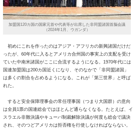
加盟国120カ国の国家元首や代表等が出席した非同盟諸国首脳会議
（2024年1月、ウガンダ）
初めにこれを作ったのはアジア・アフリカの新興諸国だけだ
ったが、60年代に入るとアメリカ合州国の事実上の支配を受け
ていた中南米諸国がここに合流するようになる。1970年代には
国連加盟国は200カ国近くになり、そのなかで「非同盟諸国」
は多くの割合を占めるようになる。これが「第三世界」と呼ば
れた。
すると安全保障理事会の常任理事国（つまり大国群）の意向
は全員1票の国連総会ではほとんど通らなくなる。たとえば、イ
スラエル非難決議やキューバ制裁解除決議が何度も総会で議決
され、そのつどアメリカは拒否権を行使しなければならない。