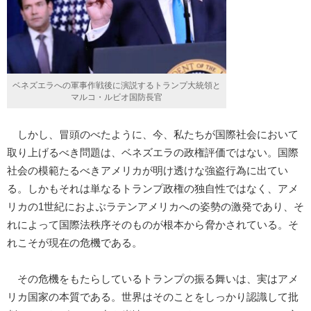
ベネズエラへの軍事作戦後に演説するトランプ大統領と
マルコ・ルビオ国防長官
しかし、冒頭のべたように、今、私たちが国際社会において
取り上げるべき問題は、ベネズエラの政権評価ではない。国際
社会の模範たるべきアメリカが明け透けな強盗行為に出てい
る。しかもそれは単なるトランプ政権の独自性ではなく、アメ
リカの1世紀におよぶラテンアメリカへの姿勢の激発であり、そ
れによって国際法秩序そのものが根本から脅かされている。そ
れこそが現在の危機である。
その危機をもたらしているトランプの振る舞いは、実はアメ
リカ国家の本質である。世界はそのことをしっかり認識して批