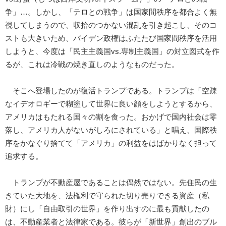
争」…。しかし、「テロとの戦争」は国家間秩序を都合よく無
視してしまうので、収拾のつかない混乱を引き起こし、そのコ
ストも大きいため、バイデン政権はふたたび国家間秩序を活用
しようと、今度は「民主主義国vs.専制主義国」の対立図式を作
るが、これは冷戦の焼き直しのようなものだった。
そこへ登場したのが復活トランプである。トランプは「空疎
なイデオロギーで糊塗して世界に良い顔をしようとするから、
アメリカはもたれる国々の割を食った。おかげで国内社会は零
落し、アメリカ人がないがしろにされている」と唱え、国際秩
序をかなぐり捨てて「アメリカ」の利益をはばかりなく担って
追求する。
トランプが不動産屋であることは偶然ではない。先住民の生
きていた大地を、法権利で守られた切り売りできる資産（私
財）にし「自由取引の世界」を作り出すのに最も貢献したの
は、不動産業者と法律家である。彼らが「新世界」創出のブル