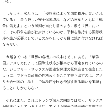
いる。
しかし今、私たちは、「侵略者によって国際秩序が脅かされ
ている」「最も厳しい安全保障環境」などの言葉とともに「戦
争に備えよ」という風潮が当たり前のように覆う世界におい
て、その戦争を誰が仕掛けているのか、平和を維持する国際秩
序を誰が必要としているのかをしっかり目に焼き付けなければ
ならない。
今起きている「世界の危機」の根本はそこにある。「最強
国」アメリカによって国際法秩序が根本から否定されているの
だ。
ジェフリー・サックスが国連安保理の緊急会合で発言
した
ように、マドゥロ政権の性格云々をここで持ち出すのは、アメ
リカ合州国の「暴力」で法秩序を吹き飛ばす振る舞いを追認す
ることにしかならない。
それにまた、これはトランプ個人の問題ではなく、サックス
が簡潔に示しているように、アメリカ国家の持続的な意志の現