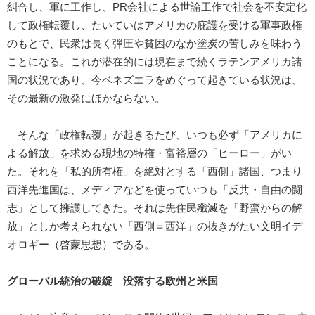
糾合し、軍に工作し、PR会社による世論工作で社会を不安定化
して政権転覆し、たいていはアメリカの庇護を受ける軍事政権
のもとで、民衆は長く弾圧や貧困のなか塗炭の苦しみを味わう
ことになる。これが潜在的には現在まで続くラテンアメリカ諸
国の状況であり、今ベネズエラをめぐって起きている状況は、
その最新の激発にほかならない。
そんな「政権転覆」が起きるたび、いつも必ず「アメリカに
よる解放」を求める現地の特権・富裕層の「ヒーロー」がい
た。それを「私的所有権」を絶対とする「西側」諸国、つまり
西洋先進国は、メディアなどを使っていつも「反共・自由の闘
志」として擁護してきた。それは先住民殲滅を「野蛮からの解
放」としか考えられない「西側＝西洋」の抜きがたい文明イデ
オロギー（啓蒙思想）である。
グローバル統治の破綻 没落する欧州と米国