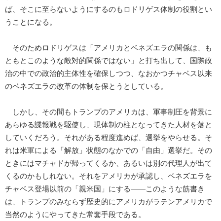
ば、そこに至らないようにするのもロドリゲス体制の役割とい
うことになる。
そのためロドリゲスは「アメリカとベネズエラの関係は、も
ともとこのような敵対的関係ではない」と打ち出して、国際政
治の中での政治的主体性を確保しつつ、なおかつチャベス以来
のベネズエラの改革の体制を保とうとしている。
しかし、その間もトランプのアメリカは、軍事制圧を背景に
あらゆる諜報戦を駆使し、現体制の柱となってきた人材を落と
していくだろう。それがある程度進めば、選挙をやらせる。そ
れは米軍による「解放」状態のなかでの「自由」選挙だ。その
ときにはマチャドが帰ってくるか、あるいは別の代理人が出て
くるのかもしれない。それをアメリカが承認し、ベネズエラを
チャベス登場以前の「親米国」にする――このような筋書き
は、トランプのみならず歴史的にアメリカがラテンアメリカで
当然のようにやってきた常套手段である。