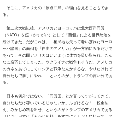
そこに、アメリカの「原点回帰」の理由を見ることもでき
る。
第二次大戦以後、アメリカとヨーロッパは北大西洋同盟
（NATO）を鎹（かすがい）として「西側」による世界統治を
続けてきた。だがこれは、「植民地も失って老いぼれたヨーロ
ッパ諸国」の面倒を「自由のアメリカ」が一方的にみるだけで
あって、その間アメリカはいいように体力を吸い取られ、こん
なに衰弱してしまった。ウクライナの戦争もそうだ。アメリカ
のカネをあてにしてロシアと戦争なんかするな。やりたければ
自分たちで勝手にやれ――というのが、トランプの言い分であ
る。
日本も例外ではない。「同盟国」とか言ってすがってきて、
自分たちだけ稼いでいるじゃないか。ふざけるな！ 税金払
え、みかじめ料を出せ、というのがトランプのアメリカである
（じつは日本は「みかじめ料」をすでにふんだんに払って、ア