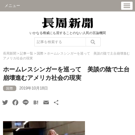
メニュー
いかなる権威にも屈することのない人民の言論機関
長周新聞
>
記事一覧
>
国際
>
ホームレスシンガーを巡って 美談の陰で土台崩壊進む
アメリカ社会の現実
ホームレスシンガーを巡って 美談の陰で土台
崩壊進むアメリカ社会の現実
2019年10月18日
国際
Twitter
Facebook
Line
Hatena
Email
共
有