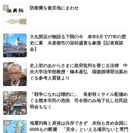
防衛費を被災地にまわせ
大丸閉店が物語る下関の今 来年8月で77年の歴
史に幕 水産都市の栄枯盛衰を象徴【記者座談
会】
史上初のあからさまに政府批判を禁じる法律 中
央大学法学部教授・橋本基弘 国旗損壊罪法案め
ぐる参考人質疑より
「戦争になれば標的に」 長射程ミサイル配備め
ぐる熊本市民の危惧 司令部のみ地下化し住民説
明会もなく
地震列島と原発は共存できず 未知も含め全国に
6000もの断層 「安全」といえる場所ないと専門