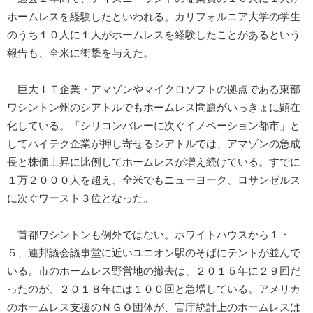
ホームレスを経験したといわれる。カリフォルニア大学の学生
のうち１０人に１人がホームレスを経験したことがあるという
報告も、全米に衝撃を与えた。
巨大ＩＴ企業・アマゾンやマイクロソフトの拠点である東部
ワシントン州のシアトルでもホームレス問題がいっきょに顕在
化している。「シリコンバレーに次ぐイノベーション都市」と
してハイテク企業が押し寄せるシアトルでは、アマゾンの急成
長と株価上昇に比例してホームレスが増え続けている。すでに
１万２０００人を超え、全米でもニューヨーク、ロサンゼルス
に次ぐワースト３位となった。
首都ワシントンも例外ではない。ホワイトハウスから１・
５、連邦議会議事堂に近いユニオン駅のそばにテントが並んで
いる。市のホームレス野営地の撤去は、２０１５年に２９回だ
ったのが、２０１８年には１００回と急増している。アメリカ
のホームレス支援のＮＧＯ団体が、官庁統計上のホームレスは