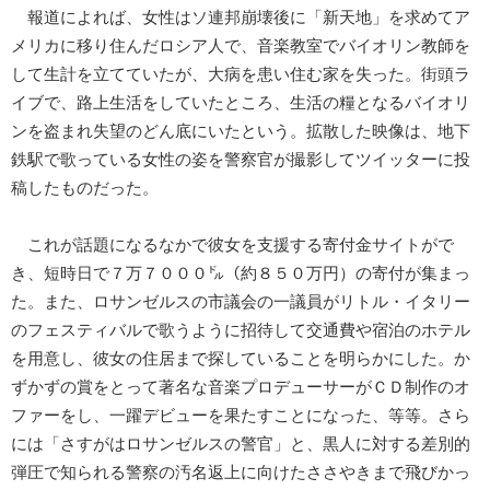
報道によれば、女性はソ連邦崩壊後に「新天地」を求めてア
メリカに移り住んだロシア人で、音楽教室でバイオリン教師を
して生計を立てていたが、大病を患い住む家を失った。街頭ラ
イブで、路上生活をしていたところ、生活の糧となるバイオリ
ンを盗まれ失望のどん底にいたという。拡散した映像は、地下
鉄駅で歌っている女性の姿を警察官が撮影してツイッターに投
稿したものだった。
これが話題になるなかで彼女を支援する寄付金サイトがで
き、短時日で７万７０００㌦（約８５０万円）の寄付が集まっ
た。また、ロサンゼルスの市議会の一議員がリトル・イタリー
のフェスティバルで歌うように招待して交通費や宿泊のホテル
を用意し、彼女の住居まで探していることを明らかにした。か
ずかずの賞をとって著名な音楽プロデューサーがＣＤ制作のオ
ファーをし、一躍デビューを果たすことになった、等等。さら
には「さすがはロサンゼルスの警官」と、黒人に対する差別的
弾圧で知られる警察の汚名返上に向けたささやきまで飛びかっ