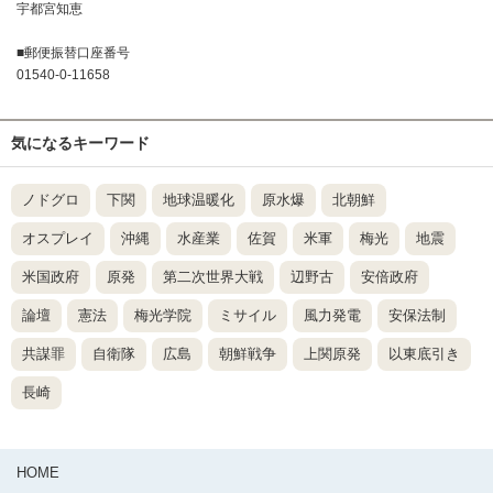
宇都宮知恵
■郵便振替口座番号
01540-0-11658
気になるキーワード
ノドグロ
下関
地球温暖化
原水爆
北朝鮮
オスプレイ
沖縄
水産業
佐賀
米軍
梅光
地震
米国政府
原発
第二次世界大戦
辺野古
安倍政府
論壇
憲法
梅光学院
ミサイル
風力発電
安保法制
共謀罪
自衛隊
広島
朝鮮戦争
上関原発
以東底引き
長崎
HOME