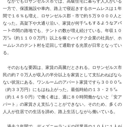
なかでもロサンゼルス市では、高級住宅に暮らす人人がいる
一方で、保護施設や車内、路上で寝起きするホームレスは１年
間で１６％も増え、ロサンゼルス郡・市で約５万９０００人と
なった。高架下や大通り沿い、家賃が何千㌦もするようなアパ
ートの間の路地でも、テントの数が増え続けている。年収１０
万㌦（約１１００万円）以上を稼ぐハイテク企業の社員が、ホ
ームレスのテント村を迂回して通勤する光景が日常となってい
る。
そのおもな要因は、家賃の高騰だとされる。ロサンゼルス市
民の約７０万人が収入の半分以上を家賃として支払わねばなら
ない状況にある。ワンルームのアパート家賃ですら３０００㌦
（約３３万円）にもはね上がった。最低時給の１３・２５㌦
（約１４５０円）で働く者は、週に８０時間働かないと「安ア
パート」の家賃さえ支払うことができない。そのため、多くの
人人が住居での生活を諦め、路上生活しながら働いている。
過去２年間で、ディズニーランドの従業員の１０人に１人が