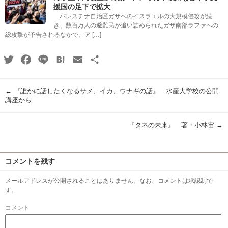
援国の足下で拡大
パレスチナ自治区ガザへのイスラエルの大規模侵攻が続
き、数百万人の避難民が追い詰められたガザ南部ラファへの
総攻撃が予告されるなかで、ア […]
Twitter
Facebook
Line
Hatena
Email
共
有
←
『誰かに話したくなるサメ、イカ、ウナギの話』 水産大学校の公開
講座から
『タネの未来』 著・小林宙
→
コメントを残す
メールアドレスが公開されることはありません。なお、コメントは承認制で
す。
コメント