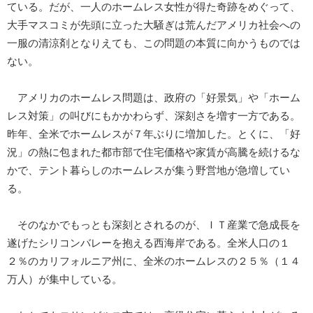
ている。だが、一人のホームレス女性が得た奇跡をめぐって、
大手マスコミが先頭に立った大騒ぎは荒んだアメリカ社会への
一服の清涼剤となりえても、この問題の本質に向かうものでは
ない。
アメリカのホームレス問題は、政府の「好景気」や「ホーム
レス対策」の叫びにもかかわらず、深刻さを増す一方である。
昨年、全米でホームレスが７年ぶりに増加した。とくに、「好
況」の熱に包まれた都市部で住宅価格や家賃が高騰を続けるな
かで、テント暮らしのホームレスが集う野営地が急増してい
る。
そのなかでもっとも深刻とされるのが、ＩＴ産業で急成長を
遂げたシリコンバレーを抱える西海岸である。全米人口の１
２％のカリフォルニア州に、全米のホームレスの２５％（１４
万人）が集中している。