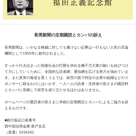
長周新聞の定期購読とカンパの訴え
長周新聞は、いかなる権威に対しても書けない記事は一行もない人民の言論
機関として1955年に創刊されました。
すっかり行き詰まった戦後社会の打開を求める幾千万大衆の願いを結びつけ
て力にしていくために、全国的な読者網、通信網を広げる努力を強めていま
す。また真実の報道を貫くうえでは、経営の面で特定の企業や組織などのス
ポンサーに頼るわけにはいかず、一人一人の読者・支持者の皆さまの購読料
とカンパに依拠して経営を成り立たせるほかはありません。
ホームページの愛読者の皆さまに本紙の定期購読とカンパによるご協力を訴
えるものです。
■銀行振込口座番号
西中国信用金庫 唐戸支店
（普通）0334342