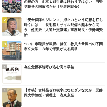
の根の力 山本太郎引退は終わりではない 与野
党茶番の国政揺らせ【記者座談会】
「安全保障のジレンマ」抑止力という幻想を打ち
砕くには――長射程ミサイル配備の熊本から問
う 超党派「人道外交議連」事務局長・伊勢崎賢
治
ついに市職員が教授に就任 教員大量流出の下関
市立大学 ３年で半数が去る異常
存立危機事態呼び込む高市早苗
【寄稿】食料品ゼロ税率はなぜダメなのか 元静
岡大学教授・税理士 湖東京至