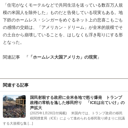
「住宅がなくモーテルなどで共同生活を送っている数百万人規
模の米国人を除外した」ものだと告発している現実もある。地
下鉄のホームレス・シンガーをめぐるネット上の悲喜こもごも
の感情の交錯は、「アメリカン・ドリーム」が全米的規模でそ
の土台から崩壊していることを、はしなくも浮き彫りにする形
となった。
関連記事
『
「ホームレス大国アメリカ」の現実
』
関連する記事
国民射殺する政府に全米各地で怒り爆発 トランプ
政権の常軌を逸した移民狩り 「ICEは出ていけ」の
声拡大
(2025年1月28日付掲載) 米国内では、トランプ政府の移民
税関捜査局（ICE）によって進められる移民取り締まりに抗議
する大規模な集 […]