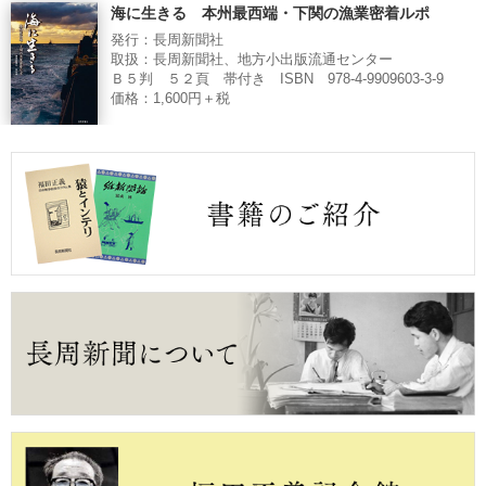
海に生きる 本州最西端・下関の漁業密着ルポ
発行：長周新聞社
取扱：長周新聞社、地方小出版流通センター
Ｂ５判 ５２頁 帯付き ISBN 978-4-9909603-3-9
価格：1,600円＋税