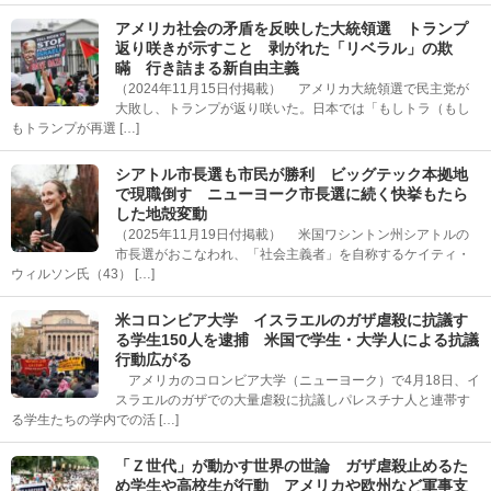
アメリカ社会の矛盾を反映した大統領選 トランプ
返り咲きが示すこと 剥がれた「リベラル」の欺
瞞 行き詰まる新自由主義
（2024年11月15日付掲載） アメリカ大統領選で民主党が
大敗し、トランプが返り咲いた。日本では「もしトラ（もし
もトランプが再選 […]
シアトル市長選も市民が勝利 ビッグテック本拠地
で現職倒す ニューヨーク市長選に続く快挙もたら
した地殻変動
（2025年11月19日付掲載） 米国ワシントン州シアトルの
市長選がおこなわれ、「社会主義者」を自称するケイティ・
ウィルソン氏（43） […]
米コロンビア大学 イスラエルのガザ虐殺に抗議す
る学生150人を逮捕 米国で学生・大学人による抗議
行動広がる
アメリカのコロンビア大学（ニューヨーク）で4月18日、イ
スラエルのガザでの大量虐殺に抗議しパレスチナ人と連帯す
る学生たちの学内での活 […]
「Ｚ世代」が動かす世界の世論 ガザ虐殺止めるた
め学生や高校生が行動 アメリカや欧州など軍事支