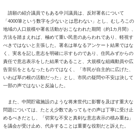
請願の紹介議員でもある中川議員は、反対署名について
「4000筆という数字を少ないとは思わない」とし、むしろこの
地域の人口規模や署名活動がおこなわれた期間（約1カ月間）、
方法を踏まえれば、極めて重い民意のあらわれであり、軽視す
べきではないと主張した。署名は単なるアンケート結果ではな
く、実名を記し意志を明確に示すものであり、住民みずからの
責任で意志表示をした結果であること、大規模な組織動員や広
告宣伝をともなったものではなく、「市民が自主的に広げた、
いわば草の根の活動だった」とし、市民の疑問や不安は決して
一部の声ではないと反論した。
また、中間貯蔵施設のような将来世代に影響を及ぼす重大な
問題については、たとえ少数であってもその声は丁寧に受け止
めるべきだとし、「切実な不安と真剣な意志表示の積み重ね」
を議会が受け止め、代弁することは重要な役割だと訴えた。