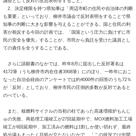
議会として反対の意思表明をすること。
2、決定権限を持つ県知事は「周辺市町の住民や自治体の判断
も重要」といっており、柳井市議会で反対表明をすることで県
知事の判断に大きな影響を与えることができる。国と住民の利
害が相反する今回の計画では、「国策という圧力に負けずに市
民の安全を優先」することが、市民から負託を受けた議員とし
ての責任を全うすることである。
さらに請願書のなかでは、昨年8月に提出した反対署名は
4172筆（うち柳井市内在住者3908筆）にのぼり、一昨年におこ
なった自治会経由のアンケートでは約4000件の回答のうち72％
が「反対」としており、柳井市民の圧倒的多数が反対であると
のべている。
また、核燃料サイクルの当初の柱であった高速増殖炉もんじ
ゅの失敗、再処理工場竣工が27回延期中で、MOX燃料加工工場
竣工が8回延期中、加工済みの燃料は1割しか使い切れず、最終
処分場もまったく目処が立たないなかで、「この状況では中間