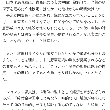
山本澪馬議員は、青森県むつ市の中間貯蔵施設で、当初の約
束事を定めた立地協定にはなかった他社からの燃料受け入れ
（事業者間連携）が提案され、議論が進められていることをあ
げ、「事業者から説明を受け、時間をかけて議論を尽くし、合
意形成のうえで建設が進められたとしても、その後に当初の計
画や約束とは異なる重要な変更が提案されることが現実に起こ
ることを示している」と指摘した。
また、核燃料サイクルが確立されないなかで最終処分地も決
まらないことを理由に、中間貯蔵期間の延長が提案されるなど
の変更も考えられるとし、「こういった変更の影響は施設の性
質上、次の世代にまで思わぬ負担を及ぼしかねない」と訴え
た。
ジョンソン議員は、推進側の理由として経済効果があげられ
るが、「給付金や工事にともなう一時的な人口増加が将来にわ
たって街の持続的な発展を保証するものではない」と指摘。さ