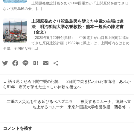
上関原発建設計画をめぐり中国電力が「上関原発を建てさせ
ない祝島島民の会」 […]
上関原発めぐり祝島島民を訴えた中電の主張は違
法 明治学院大学名誉教授・熊本一規氏の陳述書
（全文）
（2025年6月20日付掲載） 中国電力が山口県上関町に進め
てきた原発建設計画（1982年に浮上）は、上関町内をはじめ
全県、全国的な根 […]
Twitter
Facebook
Line
Hatena
Email
共
有
←
語り尽くせぬ下関空襲の記憶――2日間で焼き払われた市街地 あれか
ら81年 市民が伝えた生々しい体験を後世へ
二重の大災厄を生き延びるベネズエラ――被災するコムーナ、復興へ立
ち上がるコムーナ 東京外国語大学名誉教授 西谷修
→
コメントを残す