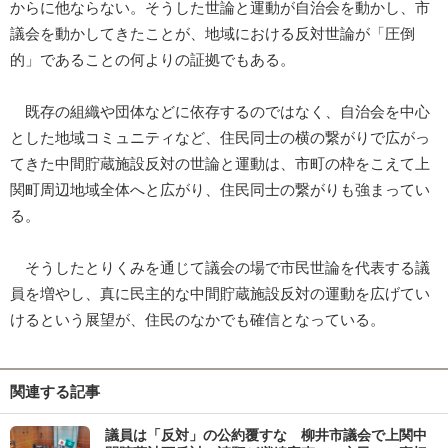
からに他ならない。そうした世論と運動が自治会を動かし、市
議会を動かしてきたことが、地域における反対世論が「圧倒
的」であることの何よりの証拠でもある。
既存の組織や団体などに依存するのではなく、自治会を中心
とした地域コミュニティなど、住民同士の横の繋がりで広がっ
てきた中間貯蔵施設反対の世論と運動は、市町の枠をこえて上
関町周辺地域全体へと広がり、住民同士の繋がりも強まってい
る。
そうしたとりくみを通じて議会の場で市民世論を代表する議
員を増やし、真に民主的な中間貯蔵施設反対の運動を広げてい
けるという展望が、住民のなかでも確信となっている。
関連する記事
議員は「反対」の公約覆すな 柳井市議会で上関中