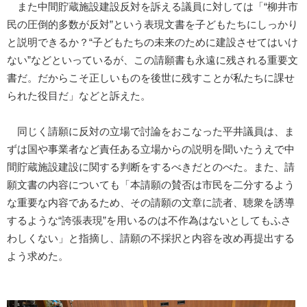
また中間貯蔵施設建設反対を訴える議員に対しては「“柳井市
民の圧倒的多数が反対”という表現文書を子どもたちにしっかり
と説明できるか？“子どもたちの未来のために建設させてはいけ
ない”などといっているが、この請願書も永遠に残される重要文
書だ。だからこそ正しいものを後世に残すことが私たちに課せ
られた役目だ」などと訴えた。
同じく請願に反対の立場で討論をおこなった平井議員は、ま
ずは国や事業者など責任ある立場からの説明を聞いたうえで中
間貯蔵施設建設に関する判断をするべきだとのべた。また、請
願文書の内容についても「本請願の賛否は市民を二分するよう
な重要な内容であるため、その請願の文章に読者、聴衆を誘導
するような“誇張表現”を用いるのは不作為はないとしてもふさ
わしくない」と指摘し、請願の不採択と内容を改め再提出する
よう求めた。