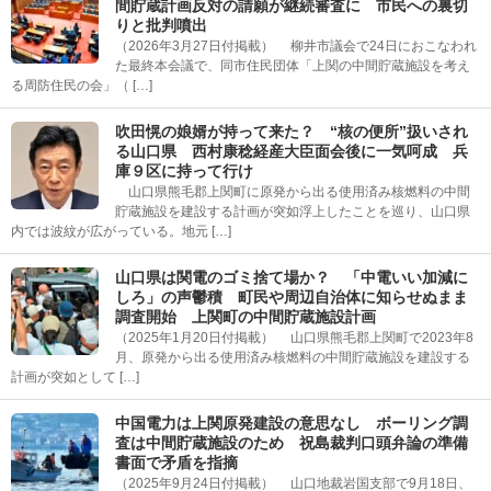
間貯蔵計画反対の請願が継続審査に 市民への裏切
りと批判噴出
（2026年3月27日付掲載） 柳井市議会で24日におこなわれ
た最終本会議で、同市住民団体「上関の中間貯蔵施設を考え
る周防住民の会」（ […]
吹田愰の娘婿が持って来た？ “核の便所”扱いされ
る山口県 西村康稔経産大臣面会後に一気呵成 兵
庫９区に持って行け
山口県熊毛郡上関町に原発から出る使用済み核燃料の中間
貯蔵施設を建設する計画が突如浮上したことを巡り、山口県
内では波紋が広がっている。地元 […]
山口県は関電のゴミ捨て場か？ 「中電いい加減に
しろ」の声鬱積 町民や周辺自治体に知らせぬまま
調査開始 上関町の中間貯蔵施設計画
（2025年1月20日付掲載） 山口県熊毛郡上関町で2023年8
月、原発から出る使用済み核燃料の中間貯蔵施設を建設する
計画が突如として […]
中国電力は上関原発建設の意思なし ボーリング調
査は中間貯蔵施設のため 祝島裁判口頭弁論の準備
書面で矛盾を指摘
（2025年9月24日付掲載） 山口地裁岩国支部で9月18日、