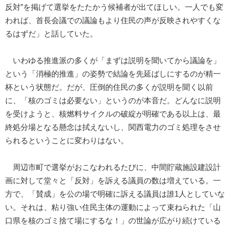
反対”を掲げて選挙をたたかう候補者が出てほしい。一人でも変
われば、首長会議での議論もより住民の声が反映されやすくな
るはずだ」と話していた。
いわゆる推進派の多くが「まずは説明を聞いてから議論を」
という「消極的推進」の姿勢で結論を先延ばしにするのが精一
杯という状態だ。だが、圧倒的住民の多くが説明を聞く以前
に、「核のゴミは必要ない」というのが本音だ。どんなに説明
を受けようと、核燃料サイクルの破綻が明確である以上は、最
終処分場となる懸念は拭えないし、関西電力のゴミ処理をさせ
られるということに変わりはない。
周辺市町で選挙がおこなわれるたびに、中間貯蔵施設建設計
画に対して堂々と「反対」を訴える議員の数は増えている。一
方で、「賛成」を公の場で明確に訴える議員は誰1人としていな
い。それは、粘り強い住民主体の運動によって束ねられた「山
口県を核のゴミ捨て場にするな！」の世論が広がり続けている