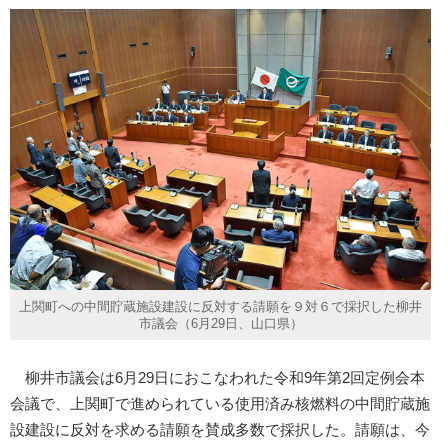
上関町への中間貯蔵施設建設に反対する請願を９対６で採択した柳井
市議会（6月29日、山口県）
柳井市議会は6月29日におこなわれた令和9年第2回定例会本
会議で、上関町で進められている使用済み核燃料の中間貯蔵施
設建設に反対を求める請願を賛成多数で採択した。請願は、今