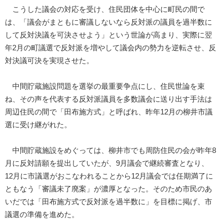
こうした議会の対応を受け、住民団体を中心に町民の間で
は、「議会がまともに審議しないなら反対派の議員を過半数に
して反対決議を可決させよう」という世論が高まり、実際に翌
年2月の町議選で反対派を増やして議会内の勢力を逆転させ、反
対決議可決を実現させた。
中間貯蔵施設問題を選挙の最重要争点にし、住民世論を束
ね、その声を代表する反対派議員を多数議会に送り出す手法は
周辺住民の間で「田布施方式」と呼ばれ、昨年12月の柳井市議
選に受け継がれた。
中間貯蔵施設をめぐっては、柳井市でも周防住民の会が昨年8
月に反対請願を提出していたが、9月議会で継続審査となり、
12月に市議選がおこなわれることから12月議会では任期満了に
ともなう「審議未了廃案」が濃厚となった。そのため市民のあ
いだでは「田布施方式で反対派を過半数に」を目標に掲げ、市
議選の準備を進めた。