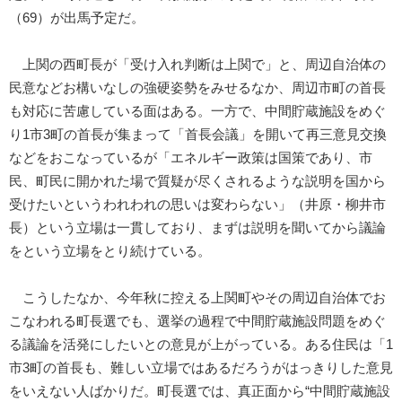
（69）が出馬予定だ。
上関の西町長が「受け入れ判断は上関で」と、周辺自治体の
民意などお構いなしの強硬姿勢をみせるなか、周辺市町の首長
も対応に苦慮している面はある。一方で、中間貯蔵施設をめぐ
り1市3町の首長が集まって「首長会議」を開いて再三意見交換
などをおこなっているが「エネルギー政策は国策であり、市
民、町民に開かれた場で質疑が尽くされるような説明を国から
受けたいというわれわれの思いは変わらない」（井原・柳井市
長）という立場は一貫しており、まずは説明を聞いてから議論
をという立場をとり続けている。
こうしたなか、今年秋に控える上関町やその周辺自治体でお
こなわれる町長選でも、選挙の過程で中間貯蔵施設問題をめぐ
る議論を活発にしたいとの意見が上がっている。ある住民は「1
市3町の首長も、難しい立場ではあるだろうがはっきりした意見
をいえない人ばかりだ。町長選では、真正面から“中間貯蔵施設