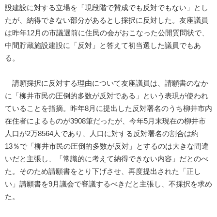
設建設に対する立場を「現段階で賛成でも反対でもない」とし
たが、納得できない部分があるとし採択に反対した。友座議員
は昨年12月の市議選前に住民の会がおこなった公開質問状で、
中間貯蔵施設建設に「反対」と答えて初当選した議員でもあ
る。
請願採択に反対する理由について友座議員は、請願書のなか
に「柳井市民の圧倒的多数が反対である」という表現が使われ
ていることを指摘。昨年8月に提出した反対署名のうち柳井市内
在住者によるものが3908筆だったが、今年5月末現在の柳井市
人口が2万8564人であり、人口に対する反対署名の割合は約
13％で「柳井市民の圧倒的多数が反対」とするのは大きな間違
いだと主張し、「常識的に考えて納得できない内容」だとのべ
た。そのため請願書をとり下げさせ、再度提出された「正し
い」請願書を9月議会で審議するべきだと主張し、不採択を求め
た。