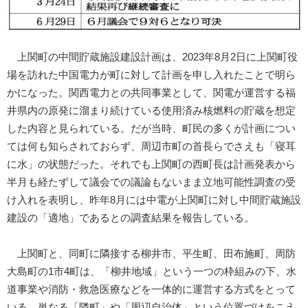
上関町の中間貯蔵施設建設計画は、2023年8月2日に上関町役
場を訪れた中国電力が町に対して計画を申し入れたことで明ら
かになった。関西電力との共同事業として、関電が運営する福
井県内の原発に溜まり続けている使用済み核燃料の貯蔵を想定
した内容と見られている。だが当時、町民の多くが計画につい
ては何も知らされておらず、周辺市町の首長らでさえも「寝耳
に水」の状態だった。それでも上関町の西町長は計画発表から
半月も経たずして議会での議論もないまま立地可能性調査の受
け入れを表明し、昨年8月には中電が上関町に対し中間貯蔵施設
建設の「適地」であるとの調査結果を報告している。
上関町と、同町に隣接する柳井市、平生町、田布施町、周防
大島町の1市4町は、「柳井地域」という一つの枠組みの下、水
道事業や消防・救急医療などを一体的に運営する方式をとって
いる。単なる「隣町」や「周辺自治体」という位置づけをこえ