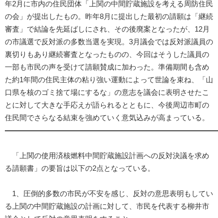
年2月に市内の住民団体「上関の中間貯蔵施設を考える周防住民
の会」が提出したもの。昨年8月に提出した最初の請願は「継続
審査」で結論を先延ばしにされ、その後廃案となったが、12月
の市議選で反対派の多数当選を実現。3月議会では反対派議員の
裏切りもあり継続審査となったものの、今回はそうした議員の
一部も市民の声を受けて請願賛成に加わった。準備期間も含め
た約1年間の住民主体の粘り強い運動によって世論を束ね、「山
口県を核のゴミ捨て場にするな」の意志を議会に表明させたこ
とに対して大きな手応えが語られるとともに、今後周辺市町の
住民間でさらなる結束を強めていく意気込みが高まっている。
―――――――――――――――――――――――――――――
「上関の使用済核燃料中間貯蔵施設計画への反対決議を求め
る請願書」の要旨は以下の2点となっている。
1、圧倒的多数の市民が不安を感じ、反対の意思表明もしてい
る上関の中間貯蔵施設の計画に対して、市民を代表する柳井市