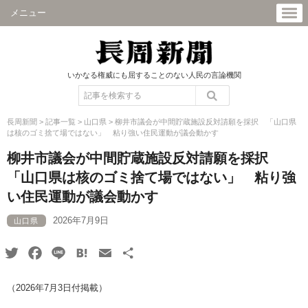
メニュー
いかなる権威にも屈することのない人民の言論機関
長周新聞
>
記事一覧
>
山口県
>
柳井市議会が中間貯蔵施設反対請願を採択 「山口県
は核のゴミ捨て場ではない」 粘り強い住民運動が議会動かす
柳井市議会が中間貯蔵施設反対請願を採択
「山口県は核のゴミ捨て場ではない」 粘り強
い住民運動が議会動かす
2026年7月9日
山口県
Twitter
Facebook
Line
Hatena
Email
共
有
（2026年7月3日付掲載）