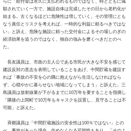
らに「給付金は永久に支払われるものではなく、時とともに減
額されていく一方で、施設自体は完成したその日から老朽化が
始まる。古くなるほどに危険性は増していく。その管理にとも
なう責任とリスクを考えれば、一時的な利益に頼るべきではな
い」と訴え、危険な施設に頼った交付金によるその場しのぎの
経済効果を追うのではなく、独自の強みを磨くべきだとのべ
た。
長友議員は、市政の主人公である市民が大きな不安を感じて
建設反対の意志を表明していることをあげ、中間貯蔵を建設す
れば「事故の不安を心の隅に抱えながら生活しなければなら
ず、心穏やかに暮らせない地域になってしまう」と訴えた。三
島議員は放射線量が下がるまでに10万年を要することを指摘し
「隣接の上関町で10万年もキャスクを設置し、見守ることは不
可能」と訴えた。
斉郷議員は「中間貯蔵施設の安全性は100％ではない」との
べ、事故があった場合、住めなくなる可能性もあり、「そのよ