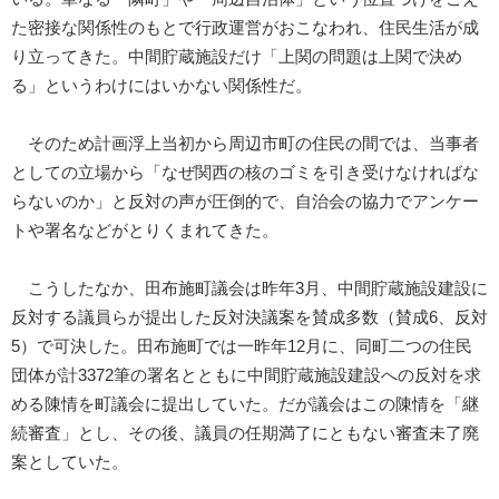
た密接な関係性のもとで行政運営がおこなわれ、住民生活が成
り立ってきた。中間貯蔵施設だけ「上関の問題は上関で決め
る」というわけにはいかない関係性だ。
そのため計画浮上当初から周辺市町の住民の間では、当事者
としての立場から「なぜ関西の核のゴミを引き受けなければな
らないのか」と反対の声が圧倒的で、自治会の協力でアンケー
トや署名などがとりくまれてきた。
こうしたなか、田布施町議会は昨年3月、中間貯蔵施設建設に
反対する議員らが提出した反対決議案を賛成多数（賛成6、反対
5）で可決した。田布施町では一昨年12月に、同町二つの住民
団体が計3372筆の署名とともに中間貯蔵施設建設への反対を求
める陳情を町議会に提出していた。だが議会はこの陳情を「継
続審査」とし、その後、議員の任期満了にともない審査未了廃
案としていた。