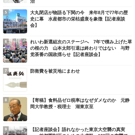
治
大丸閉店が物語る下関の今 来年8月で77年の歴
史に幕 水産都市の栄枯盛衰を象徴【記者座談
会】
れいわ新選組次のステージへ 7年で積み上げた草
の根の力 山本太郎引退は終わりではない 与野
党茶番の国政揺らせ【記者座談会】
防衛費を被災地にまわせ
【寄稿】食料品ゼロ税率はなぜダメなのか 元静
岡大学教授・税理士 湖東京至
【記者座談会】語れなかった東京大空襲の真実