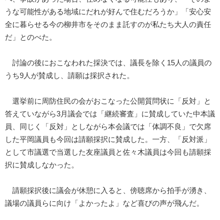
うな可能性がある地域にだれが好んで住むだろうか」「安心安
全に暮らせる今の柳井市をそのまま託すのが私たち大人の責任
だ」とのべた。
討論の後におこなわれた採決では、議長を除く15人の議員の
うち9人が賛成し、請願は採択された。
選挙前に周防住民の会がおこなった公開質問状に「反対」と
答えていながら3月議会では「継続審査」に賛成していた中本議
員、同じく「反対」としながら本会議では「体調不良」で欠席
した平岡議員も今回は請願採択に賛成した。一方、「反対派」
として市議選で当選した友座議員と佐々木議員は今回も請願採
択に賛成しなかった。
請願採択後に議会が休憩に入ると、傍聴席から拍手が湧き、
議場の議員らに向け「よかったよ」など喜びの声が飛んだ。