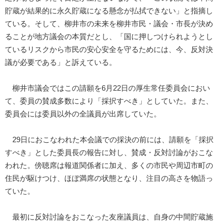
貯蔵が結果的に永久貯蔵になる懸念が払拭できない」と指摘し
ている。そして、柳井市の未来を柳井市民・議会・市長が決め
ることが地方議会の本質だとし、「国に押しつけられようとし
ているリスクから市民の安心安全を守るためには、今、反対決
議が必要である」と訴えている。
柳井市議会ではこの請願を6月22日の厚生常任委員会におい
て、委員の賛成多数により「採択すべき」としていた。また、
委員会には委員以外の全議員が出席していた。
29日におこなわれた本会議での採決の前には、請願を「採択
すべき」とした委員長の報告に対し、賛成・反対討論がおこな
われた。傍聴席は報道関係者に加え、多くの市民や周辺市町の
住民が駆けつけ、ほぼ満席の状態となり、注目の高さを物語っ
ていた。
最初に反対討論をおこなった友座議員は、自身の中間貯蔵施