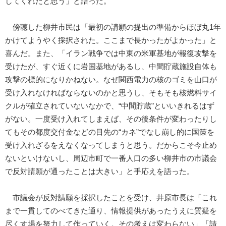
してくれたと思う」と語った。
傍聴した柳井市民は「最初の請願の提出の準備からほぼ丸1年
かけてようやく採択された。ここまで長かったがよかった」と
喜んだ。また、「イラン戦争では中東の米軍基地が報復攻撃を
受けたが、すぐ近くに岩国基地があるし、中間貯蔵施設自体も
攻撃の標的になりかねない。なぜ関西電力の核のゴミを山口が
受け入れなければならないのかと思うし、そもそも核燃料サイ
クルが確立されていないなかで、“中間貯蔵”といいきれるはず
がない。一度受け入れてしまえば、その後条件が変わったりし
てもその都度交付金などの目先の“カネ”でなし崩し的に国策を
受け入れざるをえなくなってしまうと思う。だからこそ今止め
ないといけないし、周辺市町で一番人口の多い柳井市の市議会
で反対請願が通ったことは大きい」と手応えを語った。
市議会が反対請願を採択したことを受け、井原市長は「これ
まで一貫してのべてきた通り、情報提供があったうえに質疑を
尽くす場を努力して作っていく。その考えは変わらない」「請