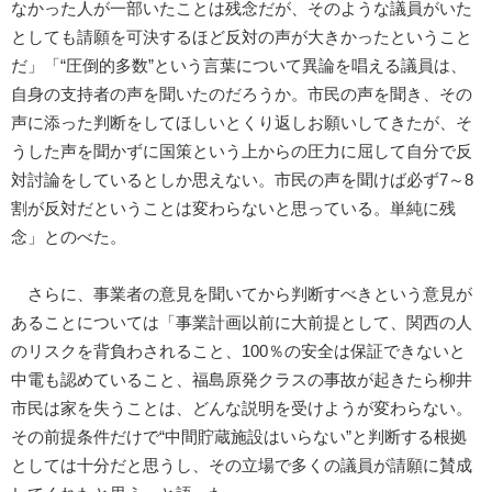
なかった人が一部いたことは残念だが、そのような議員がいた
としても請願を可決するほど反対の声が大きかったということ
だ」「“圧倒的多数”という言葉について異論を唱える議員は、
自身の支持者の声を聞いたのだろうか。市民の声を聞き、その
声に添った判断をしてほしいとくり返しお願いしてきたが、そ
うした声を聞かずに国策という上からの圧力に屈して自分で反
対討論をしているとしか思えない。市民の声を聞けば必ず7～8
割が反対だということは変わらないと思っている。単純に残
念」とのべた。
さらに、事業者の意見を聞いてから判断すべきという意見が
あることについては「事業計画以前に大前提として、関西の人
のリスクを背負わされること、100％の安全は保証できないと
中電も認めていること、福島原発クラスの事故が起きたら柳井
市民は家を失うことは、どんな説明を受けようが変わらない。
その前提条件だけで“中間貯蔵施設はいらない”と判断する根拠
としては十分だと思うし、その立場で多くの議員が請願に賛成