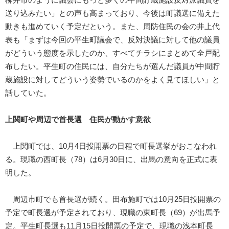
柳井市のように議会にもっと多くの中間貯蔵施設反対派議員を
送り込みたい」との声も高まっており、今後は町議選に備えた
動きも進めていく予定だという。また、周防住民の会の井上代
表も「まずは今回の平生町議会で、反対決議に対して他の議員
がどういう態度を示したのか、すべてチラシにまとめて全戸配
布したい。平生町の住民には、自分たちが選んだ議員が中間貯
蔵施設に対してどういう姿勢でいるのかをよく見てほしい」と
話していた。
上関町や周辺で首長選 住民が動かす意欲
上関町では、10月4日投開票の日程で町長選挙がおこなわれ
る。現職の西町長（78）は6月30日に、出馬の意向を正式に表
明した。
周辺市町でも首長選が続く。田布施町では10月25日投開票の
予定で町長選が予定されており、現職の東町長（69）が出馬予
定。平生町長選も11月15日投開票の予定で、現職の浅本町長