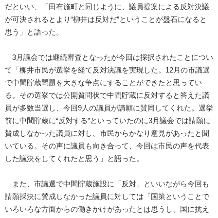
だといい、「田布施町と同じように、議員提案による反対決議
が可決されるとより“柳井は反対だ”ということが盤石になると
思う」と語った。
3月議会では継続審査となったが今回は採択されたことについ
て「柳井市民が選挙を経て反対決議を実現した。12月の市議選
で中間貯蔵問題を大きな争点にすることができたと思ってい
る。その選挙では公開質問状で中間貯蔵に反対すると答えた議
員が多数当選し、今回9人の議員が請願に賛同してくれた。選挙
前に中間貯蔵に“反対する”といっていたのに3月議会では請願に
賛成しなかった議員に対し、市民からかなり意見があったと聞
いている。その声に議員も向き合って、今回は市民の声を代表
した議決をしてくれたと思う」と語った。
また、市議選で中間貯蔵施設に「反対」といいながら今回も
請願採決に賛成しなかった議員に対しては「国策ということで
いろいろな方面からの働きかけがあったとは思うし、国に抗え