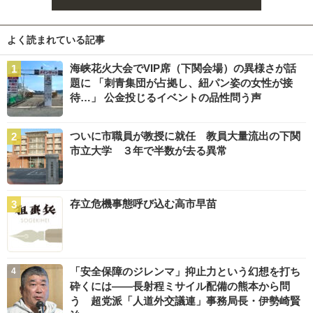
よく読まれている記事
海峡花火大会でVIP席（下関会場）の異様さが話
題に 「刺青集団が占拠し、紐パン姿の女性が接
待…」 公金投じるイベントの品性問う声
ついに市職員が教授に就任 教員大量流出の下関
市立大学 ３年で半数が去る異常
存立危機事態呼び込む高市早苗
「安全保障のジレンマ」抑止力という幻想を打ち
砕くには――長射程ミサイル配備の熊本から問
う 超党派「人道外交議連」事務局長・伊勢崎賢