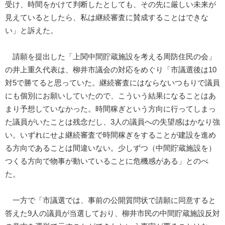
受け、時間をかけて判断したとしても、その先に厳しい未来が
見えているとしたら、私は継続審査に賛成することはできな
い」と訴えた。
請願を提出した「上関中間貯蔵施設を考える周防住民の会」
の井上重久代表は、柳井市議会の対応をめぐり「市議選後は10
対5で勝てると思っていた。継続審査にはならないつもりで議員
にも個別にお願いしていたので、こういう結果になることはあ
まり予想していなかった。時間稼ぎという方向に行ってしまっ
た議員がいたことは残念だし、3人の議員への失望感はかなり強
い。いずれにせよ継続審査で時間稼ぎをすることが建設を進め
る方向であることは間違いない。少しずつ（中間貯蔵施設を）
つくる方向で物事が動いていることに危機感がある」とのべ
た。
一方で「市議選では、事前の公開質問状で請願に同意すると
答えた9人の議員が当選しており、柳井市民の中間貯蔵施設反対