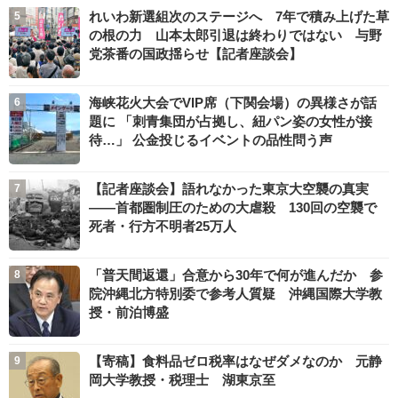
れいわ新選組次のステージへ 7年で積み上げた草
の根の力 山本太郎引退は終わりではない 与野
党茶番の国政揺らせ【記者座談会】
海峡花火大会でVIP席（下関会場）の異様さが話
題に 「刺青集団が占拠し、紐パン姿の女性が接
待…」 公金投じるイベントの品性問う声
【記者座談会】語れなかった東京大空襲の真実
――首都圏制圧のための大虐殺 130回の空襲で
死者・行方不明者25万人
「普天間返還」合意から30年で何が進んだか 参
院沖縄北方特別委で参考人質疑 沖縄国際大学教
授・前泊博盛
【寄稿】食料品ゼロ税率はなぜダメなのか 元静
岡大学教授・税理士 湖東京至