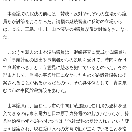
本会議での採決の前には、賛成・反対それぞれの立場から議
員らが討論をおこなった。請願の継続審査に反対の立場から
は、長友、三島、中川、山本澪馬の4議員が反対討論をおこなっ
た。
このうち新人の山本澪馬議員は、継続審査に賛成する議員ら
の「事業計画の提出や事業者からの説明を受けて、時間をかけ
て判断すべき」という意見に懸念を抱いているとのべた。その
理由として、当初の事業計画になかったものが施設建設後に提
案されることがあるからだとのべ、その具体例として、青森県
むつ市の中間貯蔵施設をあげた。
山本議員は、当初むつ市の中間貯蔵施設に使用済み燃料を搬
入できるのは東京電力と日本原子力発電の2社だけだったが、操
業開始後わずか1年でむつ市は「他社燃料の受け入れ」という変
更を提案され、現在受け入れの方向で話が進んでいることを指