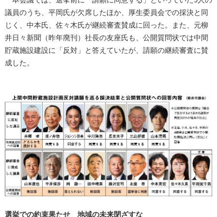
本会議では、選挙前に「請願に同意する」といっていた9人の
議員のうち、平岡氏が欠席したほか、厚生委員会での採決と同
じく、中本氏、佐々木氏が継続審査賛成に回った。また、元柳
井日々新聞（昨年廃刊）社長の友座氏も、公開質問状では中間
貯蔵施設建設に「反対」と答えていたが、請願の継続審査に賛
成した。
選挙での約束果たせ 地域の未来閉ざすな