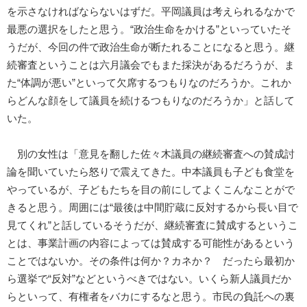
を示さなければならないはずだ。平岡議員は考えられるなかで
最悪の選択をしたと思う。“政治生命をかける”といっていたそ
うだが、今回の件で政治生命が断たれることになると思う。継
続審査ということは六月議会でもまた採決があるだろうが、ま
た“体調が悪い”といって欠席するつもりなのだろうか。これか
らどんな顔をして議員を続けるつもりなのだろうか」と話して
いた。
別の女性は「意見を翻した佐々木議員の継続審査への賛成討
論を聞いていたら怒りで震えてきた。中本議員も子ども食堂を
やっているが、子どもたちを目の前にしてよくこんなことがで
きると思う。周囲には“最後は中間貯蔵に反対するから長い目で
見てくれ”と話しているそうだが、継続審査に賛成するというこ
とは、事業計画の内容によっては賛成する可能性があるという
ことではないか。その条件は何か？カネか？ だったら最初か
ら選挙で“反対”などというべきではない。いくら新人議員だか
らといって、有権者をバカにするなと思う。市民の負託への裏