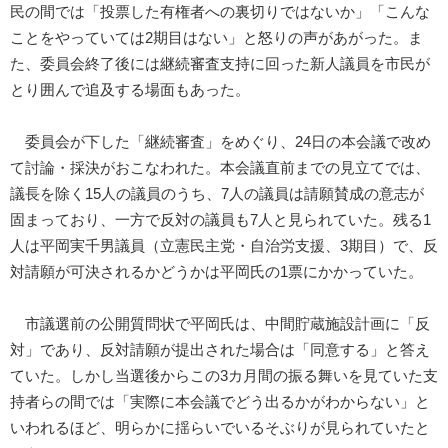
民の間では「投票した有権者への裏切りではないか」「こんな
ことをやっていては2期目はない」と怒りの声があがった。ま
た、委員会終了後には継続審査支持に回った新人議員を市民が
とり囲んで追及する場面もあった。
委員会が下した「継続審査」をめぐり、24日の本会議で改め
て討論・採決がおこなわれた。本会議直前までの見立てでは、
議長を除く15人の議員のうち、7人の議員は請願賛成の意志が
固まっており、一方で反対の議員も7人と見られていた。残る1
人は平岡実千男議員（立憲民主党・自治労支援、3期目）で、反
対請願が可決されるかどうかは平岡氏の1票にかかっていた。
市議選前の公開質問状で平岡氏は、中間貯蔵施設計画に「反
対」であり、反対請願が提出された場合は「同意する」と答え
ていた。しかし当選後からこの3カ月間の振る舞いを見ていた支
持者らの間では「実際に本会議でどう出るかがわからない」と
いわれるほど、明らかに揺らいでいるそぶりが見られていたと