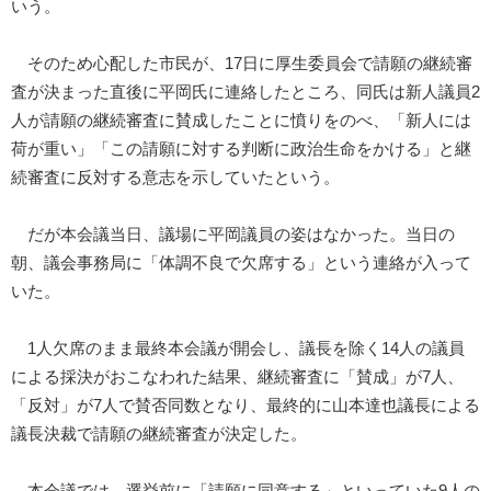
いう。
そのため心配した市民が、17日に厚生委員会で請願の継続審
査が決まった直後に平岡氏に連絡したところ、同氏は新人議員2
人が請願の継続審査に賛成したことに憤りをのべ、「新人には
荷が重い」「この請願に対する判断に政治生命をかける」と継
続審査に反対する意志を示していたという。
だが本会議当日、議場に平岡議員の姿はなかった。当日の
朝、議会事務局に「体調不良で欠席する」という連絡が入って
いた。
1人欠席のまま最終本会議が開会し、議長を除く14人の議員
による採決がおこなわれた結果、継続審査に「賛成」が7人、
「反対」が7人で賛否同数となり、最終的に山本達也議長による
議長決裁で請願の継続審査が決定した。