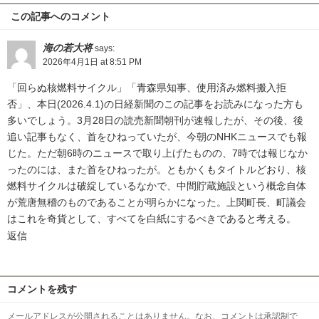
この記事へのコメント
海の若大将
says:
2026年4月1日 at 8:51 PM
「回らぬ核燃料サイクル」「青森県知事、使用済み燃料搬入拒
否」、本日(2026.4.1)の日経新聞のこの記事をお読みになった方も
多いでしょう。3月28日の読売新聞朝刊が速報したが、その後、後
追い記事もなく、首をひねっていたが、今朝のNHKニュースでも報
じた。ただ朝6時のニュースで取り上げたものの、7時では報じなか
ったのには、また首をひねったが。ともかくもタイトルどおり、核
燃料サイクルは破綻しているなかで、中間貯蔵施設という概念自体
が荒唐無稽のものであることが明らかになった。上関町長、町議会
はこれを奇貨として、すべてを白紙にするべきであると考える。
返信
コメントを残す
メールアドレスが公開されることはありません。なお、コメントは承認制で