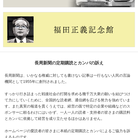
長周新聞の定期購読とカンパの訴え
長周新聞は、いかなる権威に対しても書けない記事は一行もない人民の言論
機関として1955年に創刊されました。
すっかり行き詰まった戦後社会の打開を求める幾千万大衆の願いを結びつけ
て力にしていくために、全国的な読者網、通信網を広げる努力を強めていま
す。また真実の報道を貫くうえでは、経営の面で特定の企業や組織などのス
ポンサーに頼るわけにはいかず、一人一人の読者・支持者の皆さまの購読料
とカンパに依拠して経営を成り立たせるほかはありません。
ホームページの愛読者の皆さまに本紙の定期購読とカンパによるご協力を訴
えるものです。