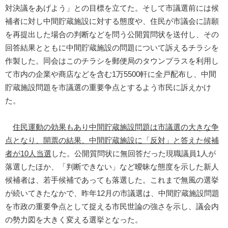
対決議をあげよう」との目標を立てた。そして市議選前には候
補者に対し中間貯蔵施設に対する態度や、住民が市議会に請願
を再提出した場合の判断などを問う公開質問状を送付し、その
回答結果とともに中間貯蔵施設の問題について訴えるチラシを
作製した。同会はこのチラシを郵便局のタウンプラスを利用し
て市内の企業や商店などを含む1万5500軒に全戸配布し、中間
貯蔵施設問題を市議選の重要争点とするよう市民に訴えかけ
た。
住民運動の効果もあり中間貯蔵施設問題は市議選の大きな争
点となり、開票の結果、中間貯蔵施設に「反対」と答えた候補
者が10人当選
した。公開質問状に無回答だった現職議員1人が
落選したほか、「判断できない」など曖昧な態度を示した新人
候補者は、若手候補であっても落選した。これまで無風の選挙
が続いてきたなかで、昨年12月の市議選は、中間貯蔵施設問題
を市政の重要争点として捉える市民世論の強さを示し、議会内
の勢力図を大きく変える選挙となった。