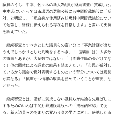
議員のうち、中本、佐々木の新人2議員が継続審査に賛成した。
中本氏にいたっては市議選の選挙公報にも中間貯蔵施設に「反
対」と明記し、「私自身が使用済み核燃料中間貯蔵施設につい
て勉強し、皆様に伝えられる存在を目指します」と書いて支持
を訴えていた。
継続審査とすべきとした議員らの言い分は「事業計画が出た
うえでしっかりとした判断をするべき」「（請願には）大多数
の市民とあるが、大多数ではない」「（周防住民の会だけでな
く）他の団体による調査の結果も踏まえたい」「市民が反対し
ているから議会で反対表明するものという部分については意見
が異なる」「慎重かつ情報の収集を務めていくことが重要」な
どだった。
継続審査とは、請願に賛成しない議員らが結論を先延ばしに
するためのいわば中間貯蔵施設建設への「消極的容認」であ
る。新人議員らのあまりの変わり身の早さに対し、傍聴した市