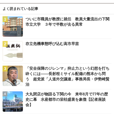
よく読まれている記事
ついに市職員が教授に就任 教員大量流出の下関
市立大学 ３年で半数が去る異常
存立危機事態呼び込む高市早苗
「安全保障のジレンマ」抑止力という幻想を打ち
砕くには――長射程ミサイル配備の熊本から問
う 超党派「人道外交議連」事務局長・伊勢崎賢
治
大丸閉店が物語る下関の今 来年8月で77年の歴
史に幕 水産都市の栄枯盛衰を象徴【記者座談
会】