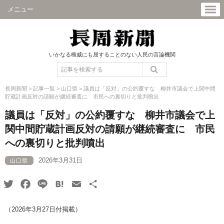
メニュー
いかなる権威にも屈することのない人民の言論機関
長周新聞
>
記事一覧
>
山口県
>
議員は「反対」の公約覆すな 柳井市議会で上関中間
貯蔵計画反対の請願が継続審査に 市民への裏切りと批判噴出
議員は「反対」の公約覆すな 柳井市議会で上
関中間貯蔵計画反対の請願が継続審査に 市民
への裏切りと批判噴出
2026年3月31日
山口県
Twitter
Facebook
Line
Hatena
Email
共
有
（2026年3月27日付掲載）