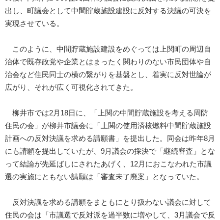
出し、町議会として中間貯蔵施設建設に反対する決議の可決を
実現させている。
このように、中間貯蔵施設建設をめぐっては上関町の周辺自
治体で既存政党や企業とはまったく関わりのない市民団体や自
治会など住民同士の横の繋がりを基盤とし、着実に反対世論が
広がり、それが広く可視化されてきた。
柳井市では2月18日に、「上関の中間貯蔵施設を考える周防
住民の会」が柳井市議会に「上関の使用済核燃料中間貯蔵施設
計画への反対決議を求める請願書」を提出した。同会は昨年8月
にも請願を提出していたが、9月議会の採決で「継続審査」とな
って結論が先延ばしにされたあげく、12月におこなわれた市議
選の実施にともない請願は「審査未了廃案」となっていた。
反対決議を求める請願をまともにとり扱わない議会に対して
住民の会は「市議選で反対派を過半数に増やして、3月議会で反