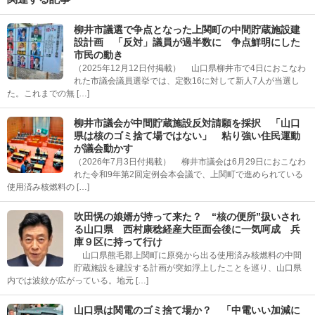
柳井市議選で争点となった上関町の中間貯蔵施設建
設計画 「反対」議員が過半数に 争点鮮明にした
市民の動き
（2025年12月12日付掲載） 山口県柳井市で4日におこなわ
れた市議会議員選挙では、定数16に対して新人7人が当選し
た。これまでの無 […]
柳井市議会が中間貯蔵施設反対請願を採択 「山口
県は核のゴミ捨て場ではない」 粘り強い住民運動
が議会動かす
（2026年7月3日付掲載） 柳井市議会は6月29日におこなわ
れた令和9年第2回定例会本会議で、上関町で進められている
使用済み核燃料の […]
吹田愰の娘婿が持って来た？ “核の便所”扱いされ
る山口県 西村康稔経産大臣面会後に一気呵成 兵
庫９区に持って行け
山口県熊毛郡上関町に原発から出る使用済み核燃料の中間
貯蔵施設を建設する計画が突如浮上したことを巡り、山口県
内では波紋が広がっている。地元 […]
山口県は関電のゴミ捨て場か？ 「中電いい加減に