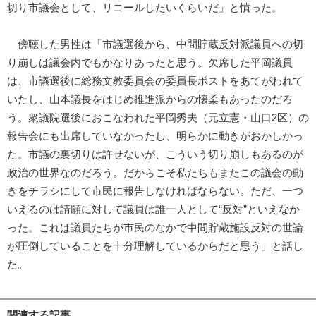
切り市議会として、リコールしたいくらいだ」と憤った。
傍聴した男性は「市議選後から、中間貯蔵反対派議員への切
り崩しは議会内でもかなりあったと思う。欠席した平岡議員
は、市議選後に総務文教委員会の委員長ポストをあてがわれて
いたし、山本議長をはじめ推進派からの懐柔もあったのだろ
う。衆議院選後におこなわれた平岡秀夫（元立憲・山口2区）の
報告会にも出席していなかったし、明らかに動きがおかしかっ
た。市議の裏切りは許せないが、こういう切り崩しもあるのが
政治の世界なのだろう。だからこそ私たちもまたこの議会の動
きをチラシにして市民に報告しなければならない。ただ、一つ
いえるのは請願に対して議員は誰一人として“反対”といえなか
った。これは議員たちが市民のなかで中間貯蔵施設反対の世論
が圧倒していることを十分理解しているからだと思う」と話し
た。
関連する記事