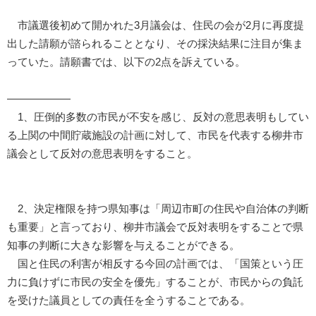
市議選後初めて開かれた3月議会は、住民の会が2月に再度提
出した請願が諮られることとなり、その採決結果に注目が集ま
っていた。請願書では、以下の2点を訴えている。
――――――
1、圧倒的多数の市民が不安を感じ、反対の意思表明もしてい
る上関の中間貯蔵施設の計画に対して、市民を代表する柳井市
議会として反対の意思表明をすること。
2、決定権限を持つ県知事は「周辺市町の住民や自治体の判断
も重要」と言っており、柳井市議会で反対表明をすることで県
知事の判断に大きな影響を与えることができる。
国と住民の利害が相反する今回の計画では、「国策という圧
力に負けずに市民の安全を優先」することが、市民からの負託
を受けた議員としての責任を全うすることである。