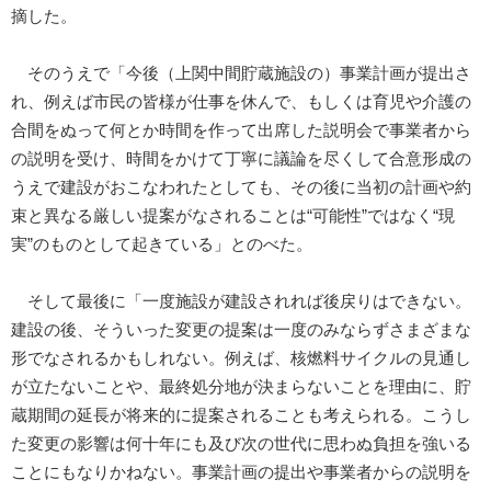
摘した。
そのうえで「今後（上関中間貯蔵施設の）事業計画が提出さ
れ、例えば市民の皆様が仕事を休んで、もしくは育児や介護の
合間をぬって何とか時間を作って出席した説明会で事業者から
の説明を受け、時間をかけて丁寧に議論を尽くして合意形成の
うえで建設がおこなわれたとしても、その後に当初の計画や約
束と異なる厳しい提案がなされることは“可能性”ではなく“現
実”のものとして起きている」とのべた。
そして最後に「一度施設が建設されれば後戻りはできない。
建設の後、そういった変更の提案は一度のみならずさまざまな
形でなされるかもしれない。例えば、核燃料サイクルの見通し
が立たないことや、最終処分地が決まらないことを理由に、貯
蔵期間の延長が将来的に提案されることも考えられる。こうし
た変更の影響は何十年にも及び次の世代に思わぬ負担を強いる
ことにもなりかねない。事業計画の提出や事業者からの説明を