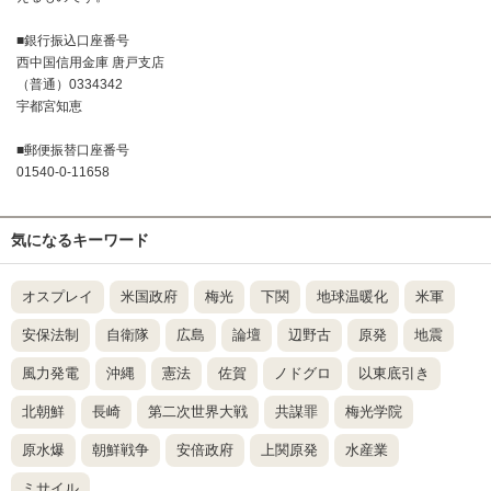
■銀行振込口座番号
西中国信用金庫 唐戸支店
（普通）0334342
宇都宮知恵
■郵便振替口座番号
01540-0-11658
気になるキーワード
オスプレイ
米国政府
梅光
下関
地球温暖化
米軍
安保法制
自衛隊
広島
論壇
辺野古
原発
地震
風力発電
沖縄
憲法
佐賀
ノドグロ
以東底引き
北朝鮮
長崎
第二次世界大戦
共謀罪
梅光学院
原水爆
朝鮮戦争
安倍政府
上関原発
水産業
ミサイル