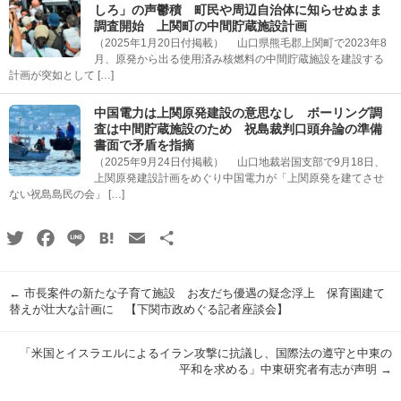
しろ」の声鬱積 町民や周辺自治体に知らせぬまま
調査開始 上関町の中間貯蔵施設計画
（2025年1月20日付掲載） 山口県熊毛郡上関町で2023年8
月、原発から出る使用済み核燃料の中間貯蔵施設を建設する
計画が突如として […]
中国電力は上関原発建設の意思なし ボーリング調
査は中間貯蔵施設のため 祝島裁判口頭弁論の準備
書面で矛盾を指摘
（2025年9月24日付掲載） 山口地裁岩国支部で9月18日、
上関原発建設計画をめぐり中国電力が「上関原発を建てさせ
ない祝島島民の会」 […]
Twitter
Facebook
Line
Hatena
Email
共
有
←
市長案件の新たな子育て施設 お友だち優遇の疑念浮上 保育園建て
替えが壮大な計画に 【下関市政めぐる記者座談会】
「米国とイスラエルによるイラン攻撃に抗議し、国際法の遵守と中東の
平和を求める」中東研究者有志が声明
→