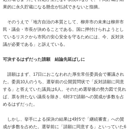
果的に永久貯蔵になる懸念が払拭できないと指摘。
そのうえで「地方自治の本質として、柳井市の未来は柳井市
民・議会・市長が決めることである。国に押付けられようとし
ているリスクから市民の安心安全を守るためには、今、反対決
議が必要である」と訴えている。
可決するはずだった請願 結論先延ばしに
請願はまず、17日におこなわれた厚生常任委員会で審議され
た。委員10人のうち、選挙前の公開質問状で「反対請願に同意
する」と答えていた議員は6人。そのため選挙後の勢力図で見れ
ば、票を持たない議長を除き、6対3で請願への賛成が多数を占
めるはずだった。
しかし、挙手による採決の結果は4対5で「継続審査」への賛
成が多数を占めた。選挙前に「請願に同意する」といっていた6