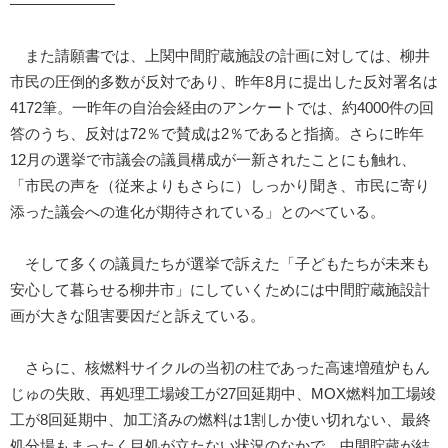
―――――――
また請願書では、上関中間貯蔵施設の計画に対しては、柳井
市民の圧倒的多数が反対であり、昨年8月に提出した反対署名は
4172筆。一昨年の自治会経由のアンケートでは、約4000件の回
答のうち、反対は72％で賛成は2％であると指摘。さらに昨年
12月の選挙で市議会の議員構成が一新されたことにも触れ、
「市民の声を（従来よりもさらに）しっかり聞き、市民に寄り
添った議会への進化が期待されている」とのべている。
そして多くの議員たちが選挙で訴えた「子どもたちが未来も
安心して暮らせる柳井市」にしていくためには中間貯蔵施設計
画が大きな阻害要因だと訴えている。
さらに、核燃料サイクルの当初の柱であった高速増殖炉もん
じゅの失敗、再処理工場竣工が27回延期中、MOX燃料加工場竣
工が8回延期中、加工済みの燃料は1割しか使い切れない、最終
処分場もまったく目処が立たない状況のなかで、中間貯蔵が結