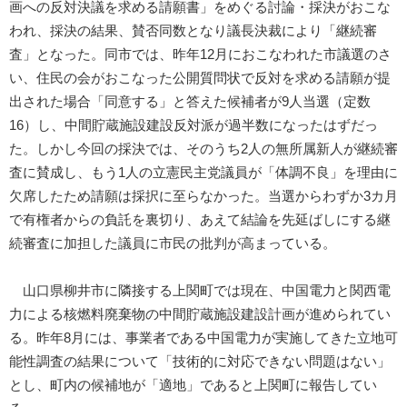
画への反対決議を求める請願書」をめぐる討論・採決がおこな
われ、採決の結果、賛否同数となり議長決裁により「継続審
査」となった。同市では、昨年12月におこなわれた市議選のさ
い、住民の会がおこなった公開質問状で反対を求める請願が提
出された場合「同意する」と答えた候補者が9人当選（定数
16）し、中間貯蔵施設建設反対派が過半数になったはずだっ
た。しかし今回の採決では、そのうち2人の無所属新人が継続審
査に賛成し、もう1人の立憲民主党議員が「体調不良」を理由に
欠席したため請願は採択に至らなかった。当選からわずか3カ月
で有権者からの負託を裏切り、あえて結論を先延ばしにする継
続審査に加担した議員に市民の批判が高まっている。
山口県柳井市に隣接する上関町では現在、中国電力と関西電
力による核燃料廃棄物の中間貯蔵施設建設計画が進められてい
る。昨年8月には、事業者である中国電力が実施してきた立地可
能性調査の結果について「技術的に対応できない問題はない」
とし、町内の候補地が「適地」であると上関町に報告してい