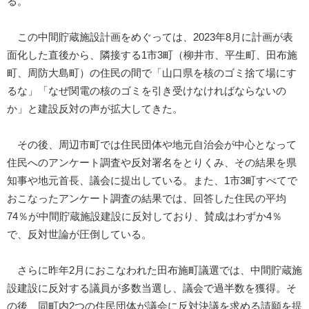
る。
この中間貯蔵施設計画をめぐっては、2023年8月に計画が表
面化した直後から、隣接する1市3町（柳井市、平生町、田布施
町、周防大島町）の住民の間で「山口県を核のゴミ捨て場にす
るな」「なぜ関電の核のゴミを引き受けなければならないの
か」と建設反対の声が拡大してきた。
その後、周辺市町では住民団体や地元自治会が中心となって
住民へのアンケート調査や反対署名をとりくみ、その結果を県
知事や地元首長、議会に提出している。また、1市3町すべてで
おこなったアンケート調査の結果では、回答した住民の平均
74％が中間貯蔵施設建設に反対しており、賛成はわずか4％
で、反対世論が圧倒している。
さらに昨年2月におこなわれた田布施町議選では、中間貯蔵施
設建設に反対する議員が多数当選し、議会で過半数を獲得。そ
の後、同町内2つの住民団体が議会に反対決議を求める請願を提