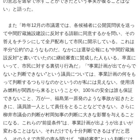
の意志を選挙で示すことができたという事実が覆ることはな
い」と語った。
また「昨年12月の市議選では、各候補者に公開質問状を送っ
て中間貯蔵施設建設に反対する請願に同意するかを問い、その
答えをチラシにして全戸配布して市民に開示している。これは
半分“公約”のようなものだ。なかには選挙公報にも“中間貯蔵施
設反対”と書いていたのに継続審査に賛成した人もいる。率直に
いって、市民に対する裏切り行為だ」「“事業計画が出てからで
ないと判断できない”という議員については、事業計画の何をも
って判断するつもりなのかというのが私には見えない。使用済
み燃料が関西から来るということや、100％の安全は誰も保証
できないこと、万が一、福島第一原発のような事故が起きたと
きに、議員誰一人として責任をとることなどできない。さらに
柳井市議会の判断が村岡知事の判断に大きな影響を与えること
になる。これらの“前提条件”は、事業計画が出ようが出まいが
変わることはない。それだけでも十分判断できるはずだと思
う。そのうえで市民の声を聞けば、“継続審査”という判断には