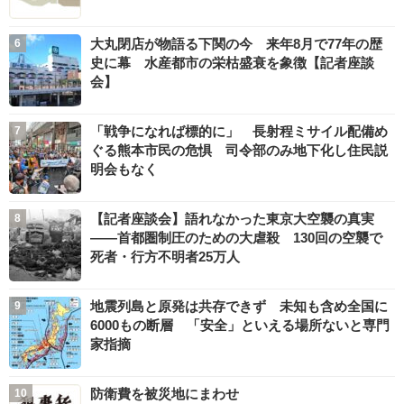
大丸閉店が物語る下関の今 来年8月で77年の歴
史に幕 水産都市の栄枯盛衰を象徴【記者座談
会】
「戦争になれば標的に」 長射程ミサイル配備め
ぐる熊本市民の危惧 司令部のみ地下化し住民説
明会もなく
【記者座談会】語れなかった東京大空襲の真実
――首都圏制圧のための大虐殺 130回の空襲で
死者・行方不明者25万人
地震列島と原発は共存できず 未知も含め全国に
6000もの断層 「安全」といえる場所ないと専門
家指摘
防衛費を被災地にまわせ