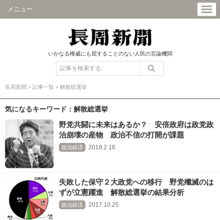
メニュー
いかなる権威にも屈することのない人民の言論機関
長周新聞
>
記事一覧
>
解散総選挙
気になるキーワード：解散総選挙
野党共闘に未来はあるか？ 安倍政府は政党政
治崩壊の産物 政治不信の打開が課題
2019.2.16
政治経済
失敗した保守２大政党への移行 野党殲滅のは
ずが立憲躍進 解散総選挙の結果分析
2017.10.25
政治経済