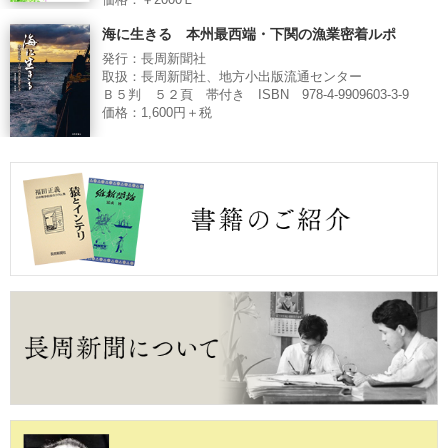
海に生きる 本州最西端・下関の漁業密着ルポ
発行：長周新聞社
取扱：長周新聞社、地方小出版流通センター
Ｂ５判 ５２頁 帯付き ISBN 978-4-9909603-3-9
価格：1,600円＋税