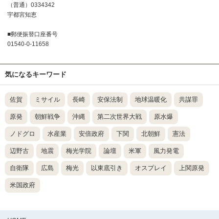
（普通）0334342
宇都宮知恵
■郵便振替口座番号
01540-0-11658
気になるキーワード
佐賀
ミサイル
長崎
安保法制
地球温暖化
共謀罪
原発
朝鮮戦争
沖縄
第二次世界大戦
原水爆
ノドグロ
水産業
安倍政府
下関
北朝鮮
憲法
辺野古
地震
梅光学院
論壇
米軍
風力発電
自衛隊
広島
梅光
以東底引き
オスプレイ
上関原発
米国政府