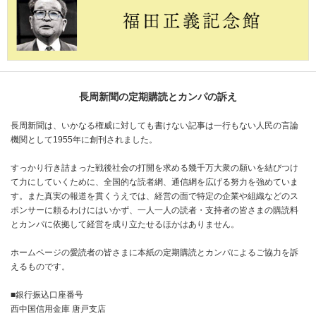
長周新聞の定期購読とカンパの訴え
長周新聞は、いかなる権威に対しても書けない記事は一行もない人民の言論
機関として1955年に創刊されました。
すっかり行き詰まった戦後社会の打開を求める幾千万大衆の願いを結びつけ
て力にしていくために、全国的な読者網、通信網を広げる努力を強めていま
す。また真実の報道を貫くうえでは、経営の面で特定の企業や組織などのス
ポンサーに頼るわけにはいかず、一人一人の読者・支持者の皆さまの購読料
とカンパに依拠して経営を成り立たせるほかはありません。
ホームページの愛読者の皆さまに本紙の定期購読とカンパによるご協力を訴
えるものです。
■銀行振込口座番号
西中国信用金庫 唐戸支店