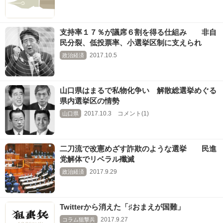
支持率１７％が議席６割を得る仕組み 非自
民分裂、低投票率、小選挙区制に支えられ
2017.10.5
政治経済
山口県はまるで私物化争い 解散総選挙めぐる
県内選挙区の情勢
2017.10.3 コメント(1)
山口県
二刀流で改憲めざす詐欺のような選挙 民進
党解体でリベラル殲滅
2017.9.29
政治経済
Twitterから消えた「♯おまえが国難」
2017.9.27
コラム狙撃兵