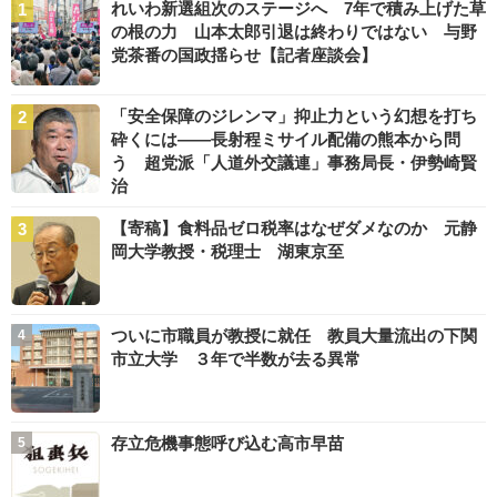
れいわ新選組次のステージへ 7年で積み上げた草
の根の力 山本太郎引退は終わりではない 与野
党茶番の国政揺らせ【記者座談会】
「安全保障のジレンマ」抑止力という幻想を打ち
砕くには――長射程ミサイル配備の熊本から問
う 超党派「人道外交議連」事務局長・伊勢崎賢
治
【寄稿】食料品ゼロ税率はなぜダメなのか 元静
岡大学教授・税理士 湖東京至
ついに市職員が教授に就任 教員大量流出の下関
市立大学 ３年で半数が去る異常
存立危機事態呼び込む高市早苗