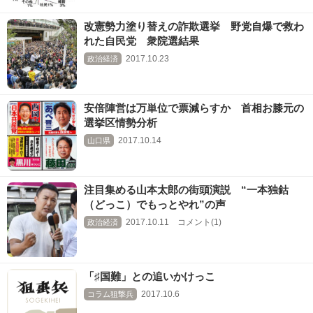
改憲勢力塗り替えの詐欺選挙 野党自爆で救わ
れた自民党 衆院選結果
2017.10.23
政治経済
安倍陣営は万単位で票減らすか 首相お膝元の
選挙区情勢分析
2017.10.14
山口県
注目集める山本太郎の街頭演説 “一本独鈷
（どっこ）でもっとやれ”の声
2017.10.11 コメント(1)
政治経済
「♯国難」との追いかけっこ
2017.10.6
コラム狙撃兵