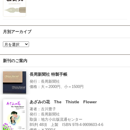
月別アーカイブ
新刊のご案内
長周新聞社 特製手帳
発行：長周新聞社
価格：大＝2000円、小＝1500円
あざみの花 The Thistle Flower
著者：古川豊子
発行：長周新聞社
取扱：地方小出版流通センター
B5判 48項 上製 ISBN 978-4-9909603-4-6
価格：￥2000Ｅ