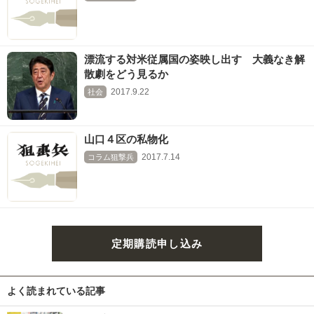
漂流する対米従属国の姿映し出す 大義なき解
散劇をどう見るか
2017.9.22
社会
山口４区の私物化
2017.7.14
コラム狙撃兵
定期購読申し込み
よく読まれている記事