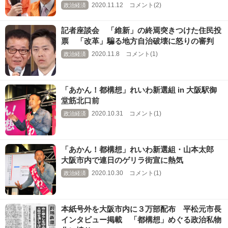
2020.11.12 コメント(2)
政治経済
記者座談会 「維新」の終焉突きつけた住民投
票 「改革」騙る地方自治破壊に怒りの審判
2020.11.8 コメント(1)
政治経済
「あかん！都構想」れいわ新選組 in 大阪駅御
堂筋北口前
2020.10.31 コメント(1)
政治経済
「あかん！都構想」れいわ新選組・山本太郎
大阪市内で連日のゲリラ街宣に熱気
2020.10.30 コメント(1)
政治経済
本紙号外を大阪市内に３万部配布 平松元市長
インタビュー掲載 「都構想」めぐる政治私物