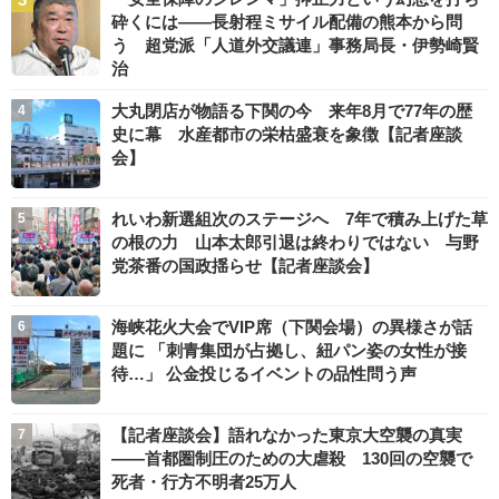
砕くには――長射程ミサイル配備の熊本から問
う 超党派「人道外交議連」事務局長・伊勢崎賢
治
大丸閉店が物語る下関の今 来年8月で77年の歴
史に幕 水産都市の栄枯盛衰を象徴【記者座談
会】
れいわ新選組次のステージへ 7年で積み上げた草
の根の力 山本太郎引退は終わりではない 与野
党茶番の国政揺らせ【記者座談会】
海峡花火大会でVIP席（下関会場）の異様さが話
題に 「刺青集団が占拠し、紐パン姿の女性が接
待…」 公金投じるイベントの品性問う声
【記者座談会】語れなかった東京大空襲の真実
――首都圏制圧のための大虐殺 130回の空襲で
死者・行方不明者25万人