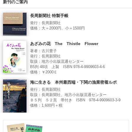
新刊のご案内
長周新聞社 特製手帳
発行：長周新聞社
価格：大＝2000円、小＝1500円
あざみの花 The Thistle Flower
著者：古川豊子
発行：長周新聞社
取扱：地方小出版流通センター
B5判 48項 上製 ISBN 978-4-9909603-4-6
価格：￥2000Ｅ
海に生きる 本州最西端・下関の漁業密着ルポ
発行：長周新聞社
取扱：長周新聞社、地方小出版流通センター
Ｂ５判 ５２頁 帯付き ISBN 978-4-9909603-3-9
価格：1,600円＋税