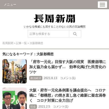
メニュー
いかなる権威にも屈することのない人民の言論機関
長周新聞
>
記事一覧
>
大阪都構想
気になるキーワード：大阪都構想
「府市一元化」目指す大阪の現実 医療崩壊に
加え協力金も届かず… 効率化掲げた民営化の
ツケ
2021.6.13 コメント(1)
政治経済
大阪・府市一元化条例案を議会提出へ コロナ
禍に「都構想」の焼き直し急ぐ維新に疑念渦巻
く コロナ対策に全力注げ
2021.2.5 コメント(1)
社会