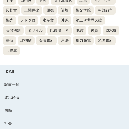
米軍
自衛隊
下関
地球温暖化
広島
オスプレイ
辺野古
上関原発
原発
論壇
梅光学院
朝鮮戦争
梅光
ノドグロ
水産業
沖縄
第二次世界大戦
安保法制
ミサイル
以東底引き
地震
佐賀
原水爆
長崎
北朝鮮
安倍政府
憲法
風力発電
米国政府
共謀罪
HOME
記事一覧
政治経済
国際
社会