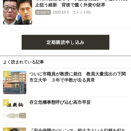
止狙う維新 背後で蠢く外資や財界
2020.10.3 コメント(5)
政治経済
定期購読申し込み
よく読まれている記事
ついに市職員が教授に就任 教員大量流出の下関
市立大学 ３年で半数が去る異常
存立危機事態呼び込む高市早苗
「安全保障のジレンマ」抑止力という幻想を打ち