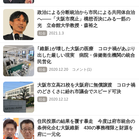
政治による分断統治から市民による共同体自治
へ――「大阪市廃止」構想否決にみる一筋の
光 立命館大学教授・森裕之
2021.1.3
社会
｢維新｣が壊した大阪の医療 コロナ禍があぶり
出した厳しい現実 病院・保健衛生機関の統合
民営化
2020.12.20 コメント(1)
社会
大阪市立高21校を大阪府に無償譲渡 コロナ禍
のどさくさに紛れ市議会でスピード可決
2020.12.12
社会
住民投票の結果を覆す暴走 今度は府市統合の
条例化企む大阪維新 430の事務権限と財源を
府に一元化