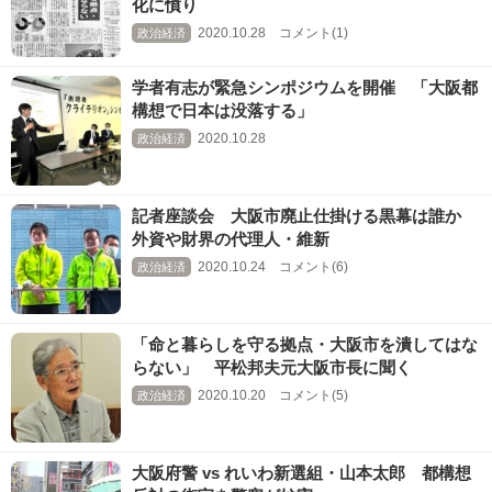
化に憤り
2020.10.28 コメント(1)
政治経済
学者有志が緊急シンポジウムを開催 「大阪都
構想で日本は没落する」
2020.10.28
政治経済
記者座談会 大阪市廃止仕掛ける黒幕は誰か
外資や財界の代理人・維新
2020.10.24 コメント(6)
政治経済
「命と暮らしを守る拠点・大阪市を潰してはな
らない」 平松邦夫元大阪市長に聞く
2020.10.20 コメント(5)
政治経済
大阪府警 vs れいわ新選組・山本太郎 都構想