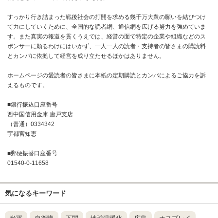
すっかり行き詰まった戦後社会の打開を求める幾千万大衆の願いを結びつけ
て力にしていくために、全国的な読者網、通信網を広げる努力を強めていま
す。また真実の報道を貫くうえでは、経営の面で特定の企業や組織などのス
ポンサーに頼るわけにはいかず、一人一人の読者・支持者の皆さまの購読料
とカンパに依拠して経営を成り立たせるほかはありません。
ホームページの愛読者の皆さまに本紙の定期購読とカンパによるご協力を訴
えるものです。
■銀行振込口座番号
西中国信用金庫 唐戸支店
（普通）0334342
宇都宮知恵
■郵便振替口座番号
01540-0-11658
気になるキーワード