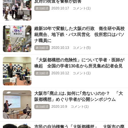
反対の街宣を警察が妨害
2020.10.17 コメント(1)
政治経済
維新10年で変貌した大阪の行政 衛生研や高校
統廃合、地下鉄・バス民営化 役所窓口はパソ
ナ職員に
2020.10.13 コメント(5)
政治経済
「大阪都構想の危険性」について学者・医師が
喚起 全国の学者130名から所見集め記者会見
2020.10.12 コメント(1)
政治経済
大阪市｢廃止｣は､如何に｢危ない｣のか？ 「大
阪都構想」めぐり学者が公開シンポジウム
2020.10.9 コメント(1)
政治経済
市民の自治権奪う「大阪都構想」 大阪市の廃