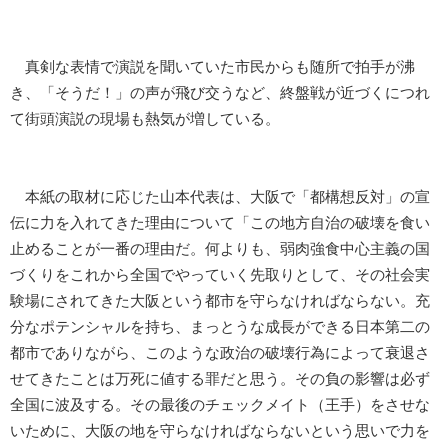
真剣な表情で演説を聞いていた市民からも随所で拍手が沸
き、「そうだ！」の声が飛び交うなど、終盤戦が近づくにつれ
て街頭演説の現場も熱気が増している。
本紙の取材に応じた山本代表は、大阪で「都構想反対」の宣
伝に力を入れてきた理由について「この地方自治の破壊を食い
止めることが一番の理由だ。何よりも、弱肉強食中心主義の国
づくりをこれから全国でやっていく先取りとして、その社会実
験場にされてきた大阪という都市を守らなければならない。充
分なポテンシャルを持ち、まっとうな成長ができる日本第二の
都市でありながら、このような政治の破壊行為によって衰退さ
せてきたことは万死に値する罪だと思う。その負の影響は必ず
全国に波及する。その最後のチェックメイト（王手）をさせな
いために、大阪の地を守らなければならないという思いで力を