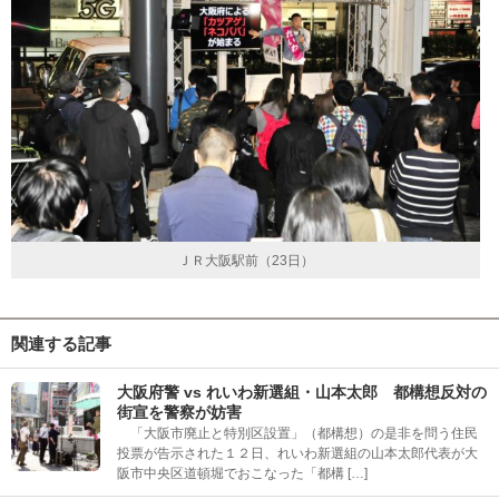
ＪＲ大阪駅前（23日）
関連する記事
大阪府警 vs れいわ新選組・山本太郎 都構想反対の
街宣を警察が妨害
「大阪市廃止と特別区設置」（都構想）の是非を問う住民
投票が告示された１２日、れいわ新選組の山本太郎代表が大
阪市中央区道頓堀でおこなった「都構 […]