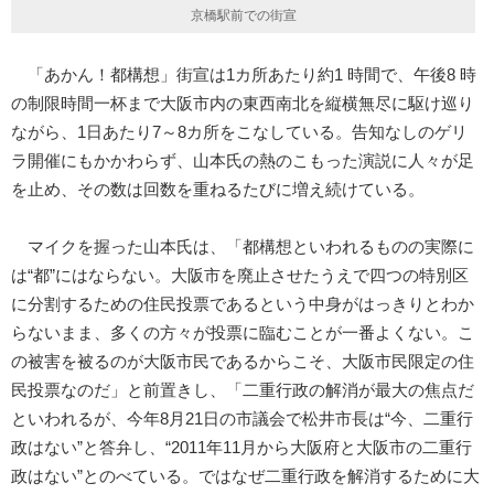
京橋駅前での街宣
「あかん！都構想」街宣は1カ所あたり約1 時間で、午後8 時
の制限時間一杯まで大阪市内の東西南北を縦横無尽に駆け巡り
ながら、1日あたり7～8カ所をこなしている。告知なしのゲリ
ラ開催にもかかわらず、山本氏の熱のこもった演説に人々が足
を止め、その数は回数を重ねるたびに増え続けている。
マイクを握った山本氏は、「都構想といわれるものの実際に
は“都”にはならない。大阪市を廃止させたうえで四つの特別区
に分割するための住民投票であるという中身がはっきりとわか
らないまま、多くの方々が投票に臨むことが一番よくない。こ
の被害を被るのが大阪市民であるからこそ、大阪市民限定の住
民投票なのだ」と前置きし、「二重行政の解消が最大の焦点だ
といわれるが、今年8月21日の市議会で松井市長は“今、二重行
政はない”と答弁し、“2011年11月から大阪府と大阪市の二重行
政はない”とのべている。ではなぜ二重行政を解消するために大