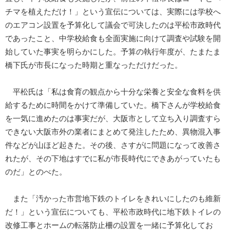
チマを植えただけ！」という宣伝については、実際には学校へ
のエアコン設置を予算化して議会で可決したのは平松市政時代
であったこと、中学校給食も全面実施に向けて調査や試験を開
始していた事実を明らかにした。予算の執行年度が、たまたま
橋下氏が市長になった時期と重なっただけだった。
平松氏は「私は食育の観点から十分な栄養と安全な食料を供
給するために時間をかけて準備していた。橋下さんが学校給食
を一気に進めたのは事実だが、大阪市として立ち入り調査すら
できない大阪市外の業者にまとめて発注したため、異物混入事
件などが山ほど起きた。その後、さすがに問題になって改善さ
れたが、その下地はすでに私が市長時代にできあがっていたも
のだ」とのべた。
また「汚かった市営地下鉄のトイレをきれいにしたのも維新
だ！」という宣伝についても、平松市政時代に地下鉄トイレの
改修工事とホームの転落防止柵の設置を一緒に予算化してお