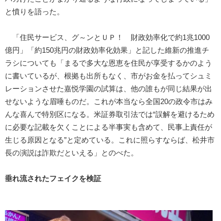
と憤りを語った。
「住民サービス、グ～ンとＵＰ！ 財政効率化で約1兆1000
億円」「約150兆円の財政効率化効果」と記した維新の推進チ
ラシについても「まるで多大な恩恵を住民が享受するかのよう
に書いているが、根拠も出所もなく、市がお金を払ってシュミ
レーションさせた嘉悦学園の試算は、他の誰もが同じ結果が出
せないような眉唾ものだ。これが本当なら全国20の政令市はみ
んな喜んで特別区になる。米証券取引法では“誤解を避けるため
に必要な記載を欠くことによる半事実も含めて、民事上責任が
生じる原因となる”と定めている。これに照らすならば、松井市
長の演説は詐欺だといえる」とのべた。
垂れ流されたフェイクを検証