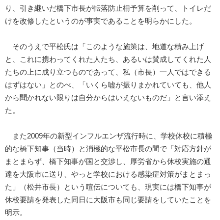
り、引き継いだ橋下市長が転落防止柵予算を削って、トイレだ
けを改修したというのが事実であることを明らかにした。
そのうえで平松氏は「このような施策は、地道な積み上げ
と、これに携わってくれた人たち、あるいは賛成してくれた人
たちの上に成り立つものであって、私（市長）一人ではできる
はずはない」とのべ、「いくら嘘が振りまかれていても、他人
から聞かれない限りは自分からはいえないものだ」と言い添え
た。
また2009年の新型インフルエンザ流行時に、学校休校に積極
的な橋下知事（当時）と消極的な平松市長の間で「対応方針が
まとまらず、橋下知事が国と交渉し、厚労省から休校実施の通
達を大阪市に送り、やっと学校における感染症対策がまとまっ
た」（松井市長）という喧伝についても、現実には橋下知事が
休校要請を発表した同日に大阪市も同じ要請をしていたことを
明示。