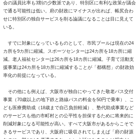
会の議員比率も3割の少数派であり、特別区に有利な政策が議会
で通る可能性は低い。府の財政にマイナスが出れば、帳尻合わ
せに特別区の独自サービスを削る論議になることは目に見えて
いる。
すでに対象になっているものとして、市民プールは現在の24
カ所を9カ所に縮減。スポーツセンターは24カ所を18カ所に縮
減。老人福祉センターは26カ所を18カ所に縮減。子育て活動支
援事業は24カ所を18カ所に縮減することが「都構想」の財政効
率化の前提になっている。
その他にも例えば、大阪市が独自にやってきた敬老パス交付
事業（70歳以上の地下鉄と路線バスの料金を50円で乗車）、こ
ども医療費助成（18歳まで自己負担軽減）、塾代助成事業など
のサービスも他の市町村との公平性を担保するために将来的に
削減対象になる可能性が高い。すべて大阪市があるからこそで
きるサービスであり、大阪府に吸収されてしまえば「府の財源