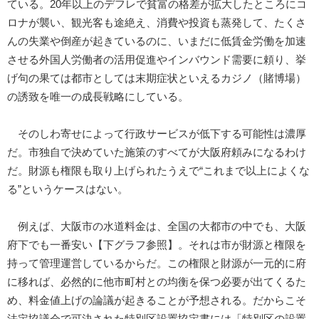
ている。20年以上のデフレで貧富の格差が拡大したところにコ
ロナが襲い、観光客も途絶え、消費や投資も蒸発して、たくさ
んの失業や倒産が起きているのに、いまだに低賃金労働を加速
させる外国人労働者の活用促進やインバウンド需要に頼り、挙
げ句の果ては都市としては末期症状といえるカジノ（賭博場）
の誘致を唯一の成長戦略にしている。
そのしわ寄せによって行政サービスが低下する可能性は濃厚
だ。市独自で決めていた施策のすべてが大阪府頼みになるわけ
だ。財源も権限も取り上げられたうえで“これまで以上によくな
る”というケースはない。
例えば、大阪市の水道料金は、全国の大都市の中でも、大阪
府下でも一番安い【下グラフ参照】。それは市が財源と権限を
持って管理運営しているからだ。この権限と財源が一元的に府
に移れば、必然的に他市町村との均衡を保つ必要が出てくるた
め、料金値上げの論議が起きることが予想される。だからこそ