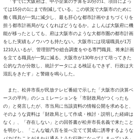
「すでに大阪府は、中小企業の予算を10分の1、項目によっ
ては15分の1にまで削減している。この状況で大阪市のために
働く職員が一気に減少し、最も肝心な都市計画やまちづくりを
担う都市計画局がなくなればどうなるか。よしんば大阪府に機
能が移ったとしても、府は大阪市のような大都市圏の都市計画
をした実績もノウハウも持たない。大阪市には現場職員が1万
1210人いるが、管理部門や総合調査をやる専門職員、将来計画
を立てる職員が一気に減る。大阪市が130年かけて培ってきた
公的な力が分散し、統計データによる検証もできず、行政は大
混乱をきたす」と警鐘を鳴らした。
また、松井市長が民放テレビ番組で示した「大阪市の決算ベ
ースの平均」のシュミレーションを「市財政局がつくったも
の」と発言したが、市当局に当該資料の情報公開を求めると、
そのような資料は「財政局として作成・検討・説明した経緯は
なく」、「存在しない」との回答書が松井市長名義で来たこと
を明かし、「こんな嘘八百を並べ立てて賛成に誘導するような
バカげたことがまかり通るような行政になってしまっている」