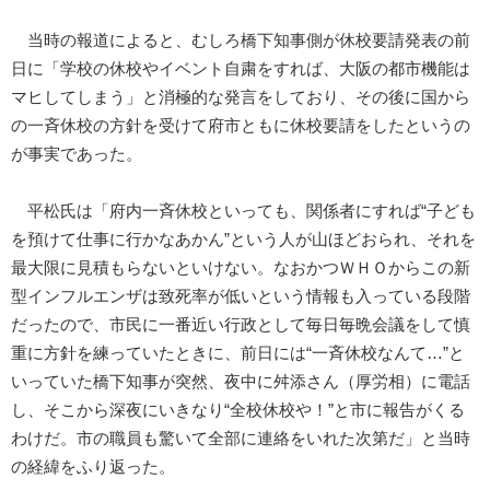
当時の報道によると、むしろ橋下知事側が休校要請発表の前
日に「学校の休校やイベント自粛をすれば、大阪の都市機能は
マヒしてしまう」と消極的な発言をしており、その後に国から
の一斉休校の方針を受けて府市ともに休校要請をしたというの
が事実であった。
平松氏は「府内一斉休校といっても、関係者にすれば“子ども
を預けて仕事に行かなあかん”という人が山ほどおられ、それを
最大限に見積もらないといけない。なおかつＷＨＯからこの新
型インフルエンザは致死率が低いという情報も入っている段階
だったので、市民に一番近い行政として毎日毎晩会議をして慎
重に方針を練っていたときに、前日には“一斉休校なんて…”と
いっていた橋下知事が突然、夜中に舛添さん（厚労相）に電話
し、そこから深夜にいきなり“全校休校や！”と市に報告がくる
わけだ。市の職員も驚いて全部に連絡をいれた次第だ」と当時
の経緯をふり返った。