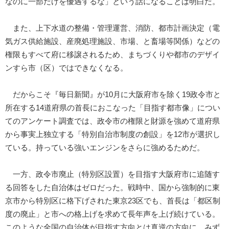
なのに一部だけを優遇するな」という話になることは明白だ。
また、上下水道の整備・管理運営、消防、都市計画決定（電
気ガス供給施設、産廃処理施設、市場、と畜場等関係）などの
権限もすべて府に移譲されるため、まちづくりや都市のデザイ
ンすら市（区）ではできなくなる。
だからこそ『毎日新聞』が10月に大阪府市を除く19政令市と
所在する14道府県の首長におこなった「目指す都市像」につい
てのアンケート調査では、政令市の権限と財源を強めて道府県
から事実上独立する「特別自治市制度の創設」を12市が選択し
ている。持っている強いエンジンをさらに強めるためだ。
一方、政令市廃止（特別区設置）を目指す大阪府市に追随す
る回答をした自治体はゼロだった。戦時中、国から強制的に東
京市から特別区に格下げされた東京23区でも、首長は「都区制
度の廃止」と市への格上げを求めて長年声を上げ続けている。
このような全国の自治体が目指す方向とは真逆の方向に、みず