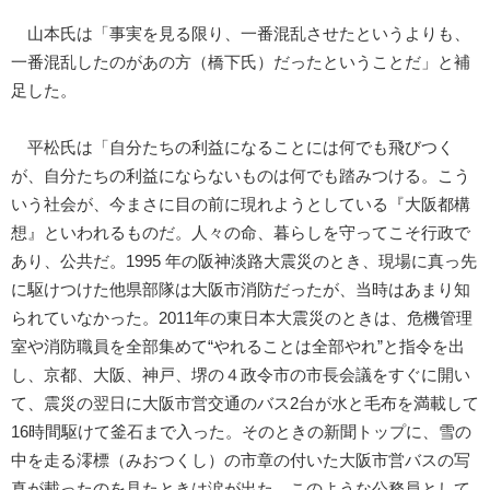
山本氏は「事実を見る限り、一番混乱させたというよりも、
一番混乱したのがあの方（橋下氏）だったということだ」と補
足した。
平松氏は「自分たちの利益になることには何でも飛びつく
が、自分たちの利益にならないものは何でも踏みつける。こう
いう社会が、今まさに目の前に現れようとしている『大阪都構
想』といわれるものだ。人々の命、暮らしを守ってこそ行政で
あり、公共だ。1995 年の阪神淡路大震災のとき、現場に真っ先
に駆けつけた他県部隊は大阪市消防だったが、当時はあまり知
られていなかった。2011年の東日本大震災のときは、危機管理
室や消防職員を全部集めて“やれることは全部やれ”と指令を出
し、京都、大阪、神戸、堺の４政令市の市長会議をすぐに開い
て、震災の翌日に大阪市営交通のバス2台が水と毛布を満載して
16時間駆けて釜石まで入った。そのときの新聞トップに、雪の
中を走る澪標（みおつくし）の市章の付いた大阪市営バスの写
真が載ったのを見たときは涙が出た。このような公務員として