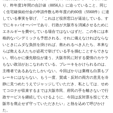
り、昨年度1年間の合計値（8856人）に迫っていること、同じ
く住宅確保給付金の申請件数も昨年度の約60倍（5568件）に達
している事実を挙げ、「これほど役所窓口が逼迫している。す
でにキャパオーバーであり、行政が大阪市を消滅させるために
エネルギーを費やしている場合ではないはずだ。この冬には本
格的なパンデミックも予想される。それに備えなければならな
いときにムダな負担を掛ければ、救われるべき人たち、本来な
らば救える人たちが必死で挙げている手を掴むことすらできな
い。明らかに優先順位が違う。大阪市民に対する愛情のカケラ
もない政治がおこなわれている。ブレーキをかけられるのは、
主権者であるあなたしかいない。今回ばかりは棄権も白票もブ
レーキにはならない。もう一度、賛成・反対の両方の意見を冷
静に見つめたうえでジャッジしていただき、私としては、せめ
てコロナが収束するまでは大阪市民、府民の手を離さないで行
政サービスを継続していけるように、今回は反対票を投じて大
阪市を廃止せず守っていただきたい」と熱を込めて呼びかけ
た。