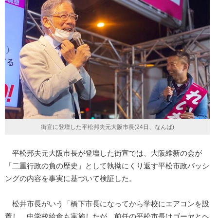
街宣に登壇した平松邦夫元大阪市長(24日、なんば)
平松邦夫元大阪市長が登壇した街宣では、大阪維新の会が
「二重行政の負の歴史」として執拗にくり返す平松市政バッシ
ングの内容を事実に基づいて検証した。
松井市長がいう「橋下市長になってから学校にエアコンを設
置し、中学校給食も実施したが、前任の平松市長はゴーヤとヘ