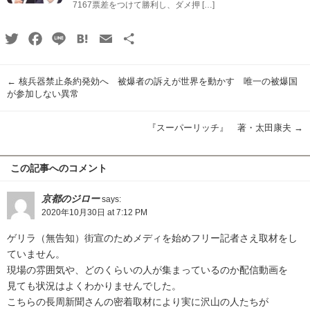
7167票差をつけて勝利し、ダメ押 […]
Twitter
Facebook
Line
Hatena
Email
共
有
←
核兵器禁止条約発効へ 被爆者の訴えが世界を動かす 唯一の被爆国
が参加しない異常
『スーパーリッチ』 著・太田康夫
→
この記事へのコメント
京都のジロー
says:
2020年10月30日 at 7:12 PM
ゲリラ（無告知）街宣のためメディを始めフリー記者さえ取材をし
ていません。
現場の雰囲気や、どのくらいの人が集まっているのか配信動画を
見ても状況はよくわかりませんでした。
こちらの長周新聞さんの密着取材により実に沢山の人たちが