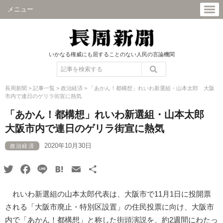
メニュー
いかなる権威にも屈することのない人民の言論機関
長周新聞
>
記事一覧
>
政治経済
>
「あかん！都構想」れいわ新選組・山本太郎 大阪
市内で連日のゲリラ街宣に熱気
「あかん！都構想」れいわ新選組・山本太郎
大阪市内で連日のゲリラ街宣に熱気
2020年10月30日
政治経済
Twitter
Facebook
Line
Hatena
Email
共
有
れいわ新選組の山本太郎代表は、大阪市で11月1日に投開票
される「大阪市廃止・特別区設置」の住民投票に向け、大阪市
内で「あかん！都構想」と称した街頭演説を、約2週間にわたっ