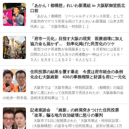
「あかん！都構想」れいわ新選組 in 大阪駅御堂筋北
口前
「あかん！都構想 ソーシャルディスタンス街宣」として
大阪市内でゲリラ街宣を続けてきたれいわ新選組（山本太郎
代表）は、「大阪市廃止・特別区 […]
「府市一元化」目指す大阪の現実 医療崩壊に加え
協力金も届かず… 効率化掲げた民営化のツケ
新型コロナ死者数が全国最多となり、５月初旬には直近７
日間の人口１００万人当りの死者数が一時はインド（１６・
５人）を大きくこえる２２・６人とな […]
住民投票の結果を覆す暴走 今度は府市統合の条例
化企む大阪維新 430の事務権限と財源を府に一元化
大阪市では「大阪市廃止・特別区設置」（都構想）の協定
書が二度にわたって住民投票で否決されたが、大阪維新の会
の松井一郎市長、吉村洋文府知事は「 […]
記者座談会 「維新」の終焉突きつけた住民投票
「改革」騙る地方自治破壊に怒りの審判
大阪市で1日に投開票された「大阪市廃止・特別区設置」
（大阪都構想）の是非を問う住民投票は、反対が賛成に1万