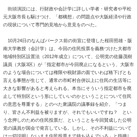
街頭演説には、行財政や会計学に詳しい学者・研究者や平松
元大阪市長も駆けつけ、「都構想」の問題点や大阪経済や行政
の現状について専門的見地から意見をのべた。
10月24日のなんばパークス前の街宣に登壇した桜田照雄・阪
南大学教授（会計学）は、今回の住民投票を義務づけた大都市
地域特別区設置法（2012年成立）について、公明党の佐藤茂樹
議員（大阪3区）が「指定都市が今回廃止になるという、大阪市
のような場合については権限や税財源の面でいわば格下げとも
言える事態が生じて、通常の市町村合併以上に住民の生活等に
大きな影響があると考えられる。本当にそういう指定都市を廃
止して特別区という形にしていいのかということについて住民
の意思を尊重する」とのべた衆議院の議事録を紹介。「つま
り、皆さん不利益を被りますが、それでもいいですね？ とい
う念押しのための住民投票だ、ということを今回賛成した公明
党の議員が国会で発言している。しかし、その不利益について
は一切説明しないまま住民投票まで持ち込んでいる」と指摘し