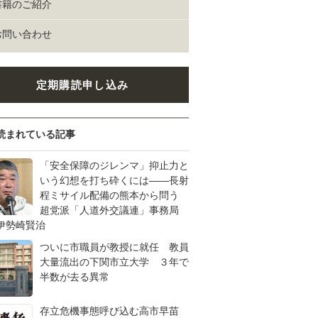
書籍のご紹介
お問い合わせ
定期購読申し込み
読まれている記事
「安全保障のジレンマ」抑止力と
いう幻想を打ち砕くには――長射
程ミサイル配備の熊本から問う
超党派「人道外交議連」事務局
伊勢崎賢治
ついに市職員が教授に就任 教員
大量流出の下関市立大学 ３年で
半数が去る異常
存立危機事態呼び込む高市早苗