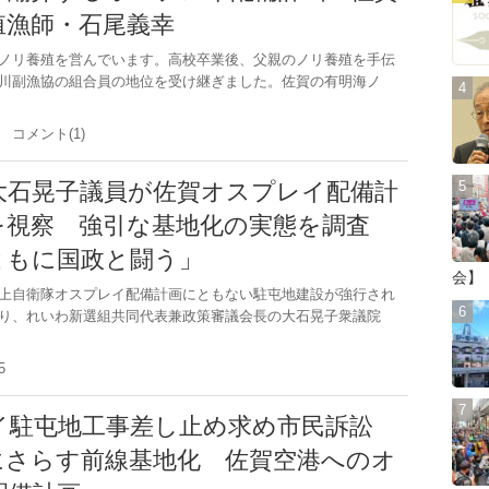
殖漁師・石尾義幸
ノリ養殖を営んでいます。高校卒業後、父親のノリ養殖を手伝
川副漁協の組合員の地位を受け継ぎました。佐賀の有明海ノ
.6 コメント(1)
大石晃子議員が佐賀オスプレイ配備計
を視察 強引な基地化の実態を調査
ともに国政と闘う」
会】
上自衛隊オスプレイ配備計画にともない駐屯地建設が強行され
り、れいわ新選組共同代表兼政策審議会長の大石晃子衆議院
.25
イ駐屯地工事差し止め求め市民訴訟
にさらす前線基地化 佐賀空港へのオ