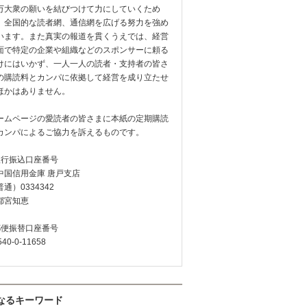
万大衆の願いを結びつけて力にしていくため
、全国的な読者網、通信網を広げる努力を強め
います。また真実の報道を貫くうえでは、経営
面で特定の企業や組織などのスポンサーに頼る
けにはいかず、一人一人の読者・支持者の皆さ
の購読料とカンパに依拠して経営を成り立たせ
ほかはありません。
ームページの愛読者の皆さまに本紙の定期購読
カンパによるご協力を訴えるものです。
銀行振込口座番号
中国信用金庫 唐戸支店
通）0334342
都宮知恵
郵便振替口座番号
540-0-11658
なるキーワード