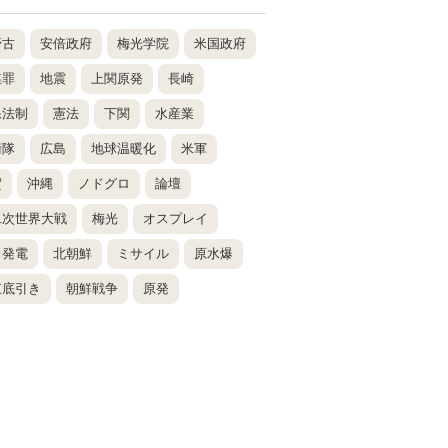
野古
安倍政府
梅光学院
米国政府
謀罪
地震
上関原発
長崎
保法制
憲法
下関
水産業
衛隊
広島
地球温暖化
米軍
賀
沖縄
ノドグロ
論壇
二次世界大戦
梅光
オスプレイ
力発電
北朝鮮
ミサイル
原水爆
東底引き
朝鮮戦争
原発