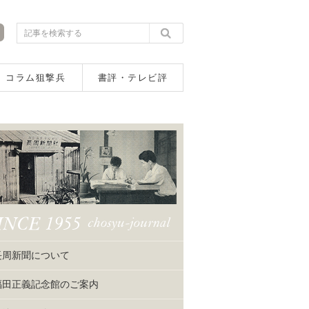
コラム狙撃兵
書評・テレビ評
長周新聞について
福田正義記念館のご案内