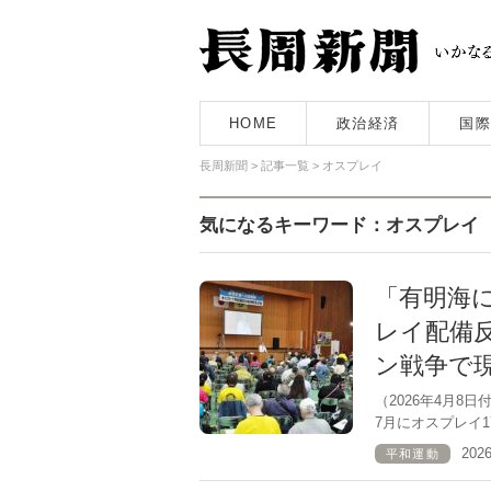
HOME
政治経済
国際
長周新聞
>
記事一覧
>
オスプレイ
気になるキーワード：オスプレイ
「有明海
レイ配備
ン戦争で
（2026年4月
7月にオスプレイ
202
平和運動