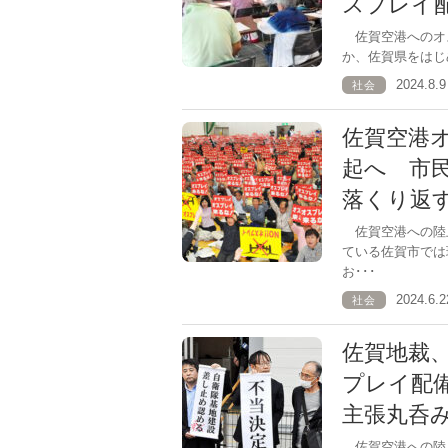
スプレイ
佐賀空港へのオ
か、佐賀県をはじ
2024.8
社会
佐賀空港
起へ 市
落くり返
佐賀空港への陸
ている佐賀市では
お･･･
2024.6
社会
佐賀地裁
プレイ配
主張丸呑
佐賀空港への陸