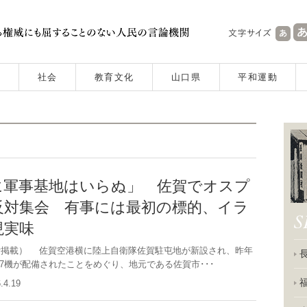
社会
教育文化
山口県
平和運動
に軍事基地はいらぬ」 佐賀でオスプ
反対集会 有事には最初の標的、イラ
現実味
8日付掲載） 佐賀空港横に陸上自衛隊佐賀駐屯地が新設され、昨年
17機が配備されたことをめぐり、地元である佐賀市･･･
6.4.19