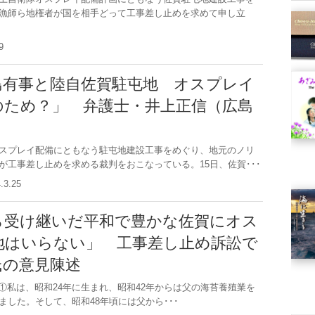
漁師ら地権者が国を相手どって工事差し止めを求めて申し立
.29
島有事と陸自佐賀駐屯地 オスプレイ
のため？」 弁護士・井上正信（広島
）
スプレイ配備にともなう駐屯地建設工事をめぐり、地元のノリ
が工事差し止めを求める裁判をおこなっている。15日、佐賀･･･
4.3.25
ら受け継いだ平和で豊かな佐賀にオス
地はいらない」 工事差し止め訴訟で
氏の意見陳述
私は、昭和24年に生まれ、昭和42年からは父の海苔養殖業を
ました。そして、昭和48年頃には父から･･･