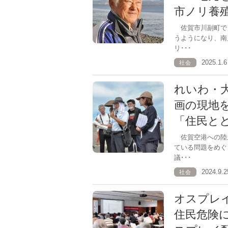
市ノリ養
佐賀市川副町で
うようになり、南
リ･･･
2025.1
社会
れいわ・
画の現地
「住民と
佐賀空港への陸
ている問題をめぐ
議･･･
2024.9
社会
オスプレ
住民危険