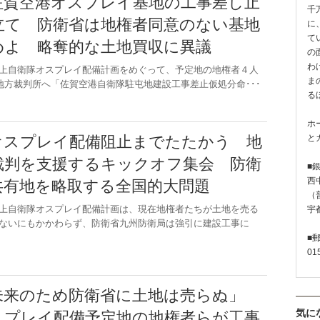
佐賀空港オスプレイ基地の工事差し止
千
立て 防衛省は地権者同意のない基地
に
て
めよ 略奪的な土地買収に異議
の
わ
上自衛隊オスプレイ配備計画をめぐって、予定地の地権者４人
ま
賀地方裁判所へ「佐賀空港自衛隊駐屯地建設工事差止仮処分命･･･
る
.7
ホ
オスプレイ配備阻止までたたかう 地
と
裁判を支援するキックオフ集会 防衛
■
西
共有地を略取する全国的大問題
（普
上自衛隊オスプレイ配備計画は、現在地権者たちが土地を売る
宇
ないにもかかわらず、防衛省九州防衛局は強引に建設工事に
■
01
.3
未来のため防衛省に土地は売らぬ」
気に
スプレイ配備予定地の地権者らが工事