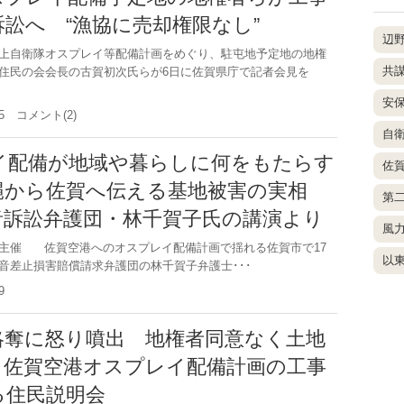
訟へ “漁協に売却権限なし”
辺
上自衛隊オスプレイ等配備計画をめぐり、駐屯地予定地の地権
共
住民の会会長の古賀初次氏らが6日に佐賀県庁で記者会見を
安
.15 コメント(2)
自
イ配備が地域や暮らしに何をもたらす
佐
縄から佐賀へ伝える基地被害の実相
第
音訴訟弁護団・林千賀子氏の講演より
風
主催 佐賀空港へのオスプレイ配備計画で揺れる佐賀市で17
以
音差止損害賠償請求弁護団の林千賀子弁護士･･･
.29
略奪に怒り噴出 地権者同意なく土地
 佐賀空港オスプレイ配備計画の工事
る住民説明会