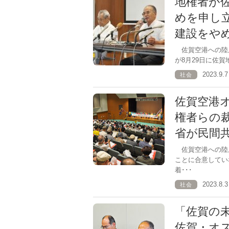
地権者が
めを申し
建設をや
佐賀空港への陸
が8月29日に佐
2023.9
社会
佐賀空港
権者らの
省が民間
佐賀空港への陸
ことに合意してい
着･･･
2023.8
社会
「佐賀の
佐賀・オ