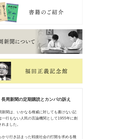
長周新聞の定期購読とカンパの訴え
周新聞は、いかなる権威に対しても書けない記
は一行もない人民の言論機関として1955年に創
されました。
っかり行き詰まった戦後社会の打開を求める幾