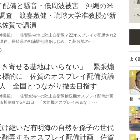
イ配備と騒音・低周波被害 沖縄の米
を調査 渡嘉敷健・琉球大学准教授が新
地佐賀で講演
5日付掲載） 佐賀駐屯地に陸上自衛隊Ｖ22オスプレイが配備され2
現在、長崎県の相浦駐屯地をはじめ、九州各地の･･･
0.3
よく
引き寄せる基地はいらない」 緊張煽
は標的に 佐賀のオスプレイ配備抗議
0人 全国とつながり撤去目指す
23日付掲載） 佐賀空港への陸上自衛隊輸送機オスプレイ配備計画
長・
市川副町で6月21日、「欠陥機オスプレイ来るな！･･･
.1
受け継いだ有明海の自然を孫子の世代
を翻弄するオスプレイ配備計画 佐賀