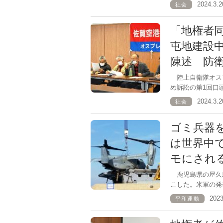
2024.3
社会
「地権者
屯地建設
陳述 防
陸上自衛隊オス
め訴訟の第1回口
2024.3
社会
ゴミ兵器
は世界中
モにされ
鹿児島県の屋久島
こした。米軍の発
202
平和運動