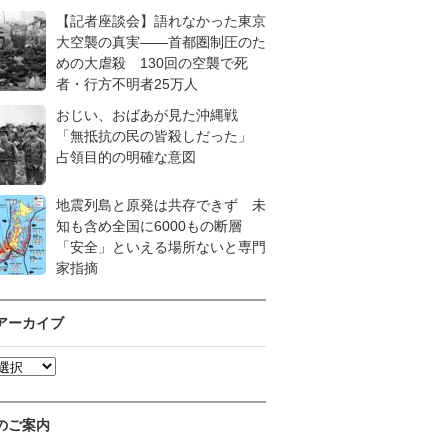
【記者座談会】語れなかった東京
大空襲の真実――首都圏制圧のた
めの大虐殺 130回の空襲で死
者・行方不明者25万人
おじい、おばあが見た沖縄戦
「無抵抗の民の皆殺しだった」
占領目的の明確な意図
地震列島と原発は共存できず 未
知も含め全国に6000もの断層
「安全」といえる場所ないと専門
家指摘
アーカイブ
のご案内