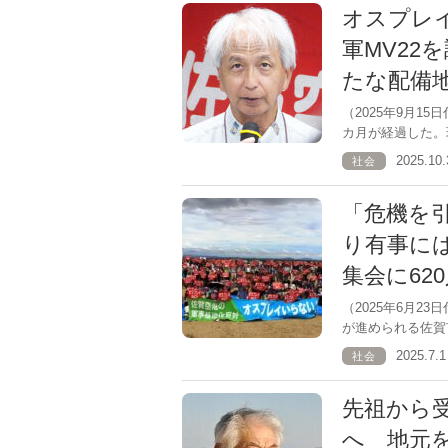
オスプレ
軍MV22
たな配備
（2025年9月1
カ月が経過した。
2025.1
社会
「危機を
り有事に
集会に62
（2025年6月
が進められる佐賀
2025.7
社会
先祖から
へ 地元