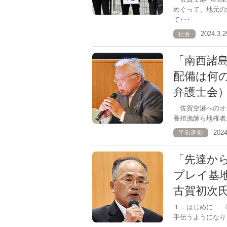
めぐって、地元の
て･･･
2024.3
社会
「南西諸
配備は何
弁護士会
佐賀空港へのオ
養殖漁師ら地権者
202
平和運動
「先達か
プレイ基
古賀初次
１．はじめに ①
手伝うようになり