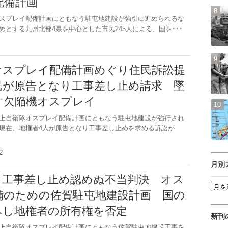
配備計画
スプレイ配備計画にともなう駐屯地建設が強引に進められるな
めとする九州北部4県を中心とした市民245人による、国を･･･
.9
オスプレイ配備計画めぐり住民訴訟提
民が原告となり工事差し止め請求 墜
す欠陥機オスプレイ
上自衛隊オスプレイ配備計画にともなう駐屯地建設が強行され
現在、地権者4人が原告となり工事差し止めを求める訴訟が
.22
月別
、工事差し止め認めぬ不当判決 オス
備のための佐賀駐屯地建設計画 国の
みし地権者の所有権を否定
新刊
上自衛隊オスプレイ配備計画にともなう佐賀駐屯地建設工事を