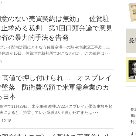
.20
同意のない売買契約は無効」 佐賀駐
中止求める裁判 第1回口頭弁論で意見
衛省の暴力的手法を告発
プレイ配備計画にともなう佐賀空港への駐屯地建設工事差し止
頭弁論が15日、佐賀地方裁判所でおこなわれた。この裁判は･･･
.20
を高値で押し付けられ… オスプレイ
で墜落 防衛費増額で米軍需産業のカ
る日本
沖で11月29日、米空軍輸送機CV22オスプレイが墜落事故を起
長
表によると、搭乗していた隊員8人全員が死亡または･･･
事
3.12.18
刊
す