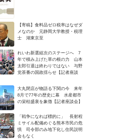
【寄稿】食料品ゼロ税率はなぜダ
メなのか 元静岡大学教授・税理
士 湖東京至
れいわ新選組次のステージへ 7
年で積み上げた草の根の力 山本
太郎引退は終わりではない 与野
党茶番の国政揺らせ【記者座談
大丸閉店が物語る下関の今 来年
8月で77年の歴史に幕 水産都市
の栄枯盛衰を象徴【記者座談会】
「戦争になれば標的に」 長射程
ミサイル配備めぐる熊本市民の危
惧 司令部のみ地下化し住民説明
会もなく