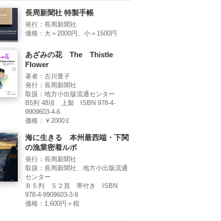
長周新聞社 特製手帳
発行：長周新聞社
価格：大＝2000円、小＝1500円
あざみの花 The Thistle
Flower
著者：古川豊子
発行：長周新聞社
取扱：地方小出版流通センター
B5判 48項 上製 ISBN 978-4-
9909603-4-6
価格：￥2000Ｅ
海に生きる 本州最西端・下関
の漁業密着ルポ
発行：長周新聞社
取扱：長周新聞社、地方小出版流通
センター
Ｂ５判 ５２頁 帯付き ISBN
978-4-9909603-3-9
価格：1,600円＋税