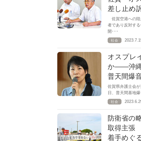
差し止め訴
佐賀空港への陸
者であり反対する
開･･･
2023.7
社会
オスプレ
か――沖
普天間爆
佐賀県弁護士会が
日、普天間基地爆
2023.6
社会
防衛省の
取得主張
着手めぐ