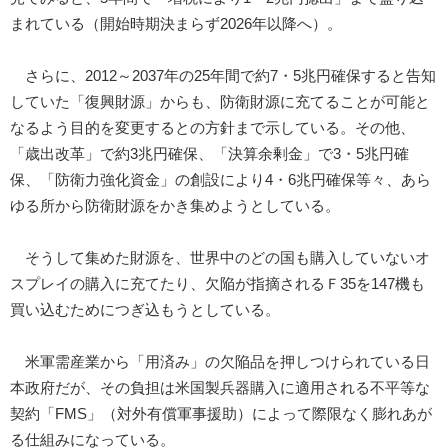
まれている（開始時期決まらず2026年以降へ）。
さらに、2012～2037年の25年間で約7・5兆円確保すると告知
していた「復興財源」からも、防衛財源に充てることが可能と
なるよう目的を変更するとの方針まで示している。その他、
「歳出改革」で約3兆円確保、「決算余剰金」で3・5兆円確
保、「防衛力強化資金」の創設により4・6兆円確保等々、あら
ゆる所から防衛財源をかき集めようとしている。
そうして集めた財源を、世界中のどの国も購入していないオ
スプレイの購入に充てたり、欠陥が指摘されるＦ35を147機も
買い込むためにつぎ込もうとしている。
米軍需産業から「用済み」の欠陥品を押しつけられている日
本政府だが、その負担は米国製兵器購入に適用される不平等な
契約「FMS」（対外有償軍事援助）によって際限なく膨れあが
る仕組みになっている。