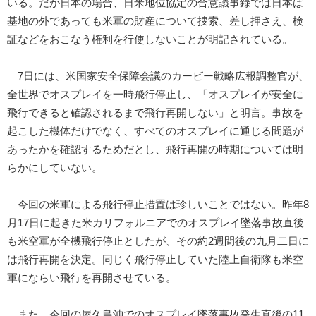
いる。だが日本の場合、日米地位協定の合意議事録では日本は
基地の外であっても米軍の財産について捜索、差し押さえ、検
証などをおこなう権利を行使しないことが明記されている。
7日には、米国家安全保障会議のカービー戦略広報調整官が、
全世界でオスプレイを一時飛行停止し、「オスプレイが安全に
飛行できると確認されるまで飛行再開しない」と明言。事故を
起こした機体だけでなく、すべてのオスプレイに通じる問題が
あったかを確認するためだとし、飛行再開の時期については明
らかにしていない。
今回の米軍による飛行停止措置は珍しいことではない。昨年8
月17日に起きた米カリフォルニアでのオスプレイ墜落事故直後
も米空軍が全機飛行停止としたが、その約2週間後の九月二日に
は飛行再開を決定。同じく飛行停止していた陸上自衛隊も米空
軍にならい飛行を再開させている。
また、今回の屋久島沖でのオスプレイ墜落事故発生直後の11