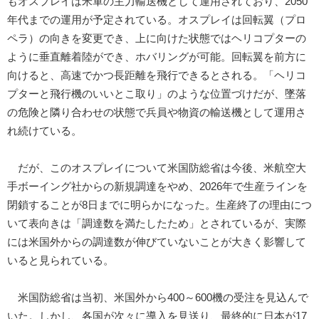
もオスプレイは米軍の主力輸送機として運用されており、2050
年代までの運用が予定されている。オスプレイは回転翼（プロ
ペラ）の向きを変更でき、上に向けた状態ではヘリコプターの
ように垂直離着陸ができ、ホバリングが可能。回転翼を前方に
向けると、高速でかつ長距離を飛行できるとされる。「ヘリコ
プターと飛行機のいいとこ取り」のような位置づけだが、墜落
の危険と隣り合わせの状態で兵員や物資の輸送機として運用さ
れ続けている。
だが、このオスプレイについて米国防総省は今後、米航空大
手ボーイング社からの新規調達をやめ、2026年で生産ラインを
閉鎖することが8日までに明らかになった。生産終了の理由につ
いて表向きは「調達数を満たしたため」とされているが、実際
には米国外からの調達数が伸びていないことが大きく影響して
いると見られている。
米国防総省は当初、米国外から400～600機の受注を見込んで
いた。しかし、各国が次々に導入を見送り、最終的に日本が17