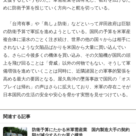
支援するというものだ。軍需産業を国有化し、裾野を広げるた
めに防衛予算を投じていく方向へと舵を切っている。
「台湾有事」や「島しょ防衛」などといって岸田政府は巨額
の防衛予算で軍拡を進めようとしている。国民の予算を米軍産
複合体に湯水のごとく注ぎ続け、世界の他の国々からは相手に
されないような欠陥品ばかりを米国から大量に買い込んでい
る。さらに今後多くの機体を買い込み、その欠陥機が国民の頭
上を飛び回ることは「脅威」以外の何物でもない。そうして軍
備増強を進めていくことは同時に、近隣諸国との軍事的緊張を
高める最大の要因となる。屋久島沖の墜落事故で国民の「オス
プレイは帰れ」の声はさらに拡大しており、米軍の存在こそが
日本国民の生活の安全や安心を脅かす実態を見せつけている。
関連する記事
防衛予算にたかる米軍需産業 国内製造大手の契約
額が減少するなか貢ぐ構造