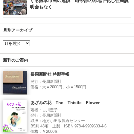
ぐる熊本市民の危惧 司令部のみ地下化し住民説
明会もなく
月別アーカイブ
新刊のご案内
長周新聞社 特製手帳
発行：長周新聞社
価格：大＝2000円、小＝1500円
あざみの花 The Thistle Flower
著者：古川豊子
発行：長周新聞社
取扱：地方小出版流通センター
B5判 48項 上製 ISBN 978-4-9909603-4-6
価格：￥2000Ｅ