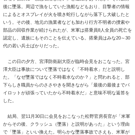
後に墜落。周辺で漁をしていた漁船などもおり、目撃者の情報
によるとオスプレイが火を噴き蛇行しながら落下し大破したと
いう。その後、地元の漁業者なども加わり行方不明者の捜索や
部品の回収作業が続けられたが、米軍は搭乗員8人全員の死亡を
認定し、遺族にもそのことを伝えている。搭乗員はみな20～30
代の若い兵士ばかりだった。
この日の夕方、宮澤防衛副大臣が臨時会見をおこなった。宮
澤大臣は事故について墜落ではなく「不時着水」だと説明し
た。「なぜ墜落ではなく不時着水なのか？」と問われると、部
下らしき職員からのささやきを聞きながら「最後の最後までパ
イロットが頑張っていたから不時着水だ」と意味不明な返答を
した。
結局、翌11月30日に会見をおこなった松野官房長官が「米軍
からその後、クラッシュ（墜落）と説明があった」という理由
で「墜落」といい換えた。明らかな墜落事故でさえも、米軍が