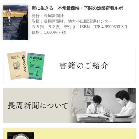
海に生きる 本州最西端・下関の漁業密着ルポ
発行：長周新聞社
取扱：長周新聞社、地方小出版流通センター
Ｂ５判 ５２頁 帯付き ISBN 978-4-9909603-3-9
価格：1,600円＋税