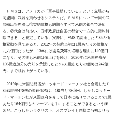
ＦＭＳは、アメリカが「軍事援助している」という立場から
同盟国に武器を買わせるシステムだ。ＦＭＳについて米国の武
器輸出管理法は①契約価格も納期もすべて米側の都合で決め
る、②代金は前払い、③米政府は自国の都合で一方的に契約解
除できる、と規定している。実際に、FMSで調達したＦ35の価
格変動を見てみると、2012年の契約当初は1機あたりの価格が
九六億円だったが、13年には開発費等の増額を理由に140億円
になり、その後も米側は値上げを続け、2020年に米国務省が
105機追加分の売却を承認したときの1機あたりの価格は242億
円にまで跳ね上がっている。
2019年に米国防総省がロッキード・マーチン社と合意したＦ
35戦闘機478機の調達価格は、1機当り78億円。しかしロッキー
ド・マーチン社が米国政府を介して日本に売りつけることで1機
あたり164億円ものマージンを手にすることができるという構
図だ。こうしたカラクリの下、オスプレイも同様に当初よりも