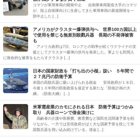
コマツが軍用車両の開発中止 自衛隊車両製造大手のコマツ
が、陸上自衛隊向けに生産してきた軍用車両の新規開発を一
部中止した […]
アメリカがクラスター爆弾供与へ 世界100カ国以上
で使用を禁じる無差別殺戮兵器 長期の不発弾被害
も
アメリカ政府は7日、ロシアとの戦争が続くウクライナの支
援としてクラスター爆弾の供与を発表した。軍よりも民間人
に致命的な被害をもたらすクラスタ […]
日本の国家財政を「打ち出の小槌」扱い ５年間で
２７兆円の防衛予算
米国の高額兵器に吸い上げられる税金 安倍政府が１８日、
今後１０年間の防衛政策を規定する新たな「防衛計画の大
綱」（防衛大綱） […]
米軍需産業のカモにされる日本 防衛予算はつかみ
取り 兵器ローンで借金漬けに
高齢者の介護や医療費、教育費など国民生活関連予算を削
りながら、一方では安倍政府がばく大な国家予算を投じて米
国製兵器を買い込み続けている。借金 […]