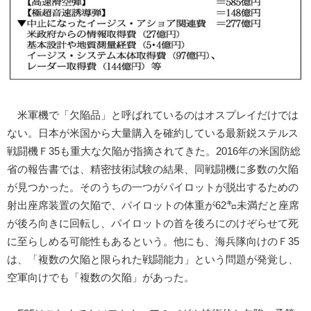
米軍機で「欠陥品」と呼ばれているのはオスプレイだけでは
ない。日本が米国から大量購入を確約している最新鋭ステルス
戦闘機Ｆ35も重大な欠陥が指摘されてきた。2016年の米国防総
省の報告書では、精密技術試験の結果、同戦闘機に多数の欠陥
が見つかった。そのうちの一つがパイロットが脱出するための
射出座席装置の欠陥で、パイロットの体重が62㌔未満だと座席
が後ろ向きに回転し、パイロットの首を後ろにのけぞらせて死
に至らしめる可能性もあるという。他にも、海兵隊向けのＦ35
は、「複数の欠陥と限られた戦闘能力」という問題が発覚し、
空軍向けでも「複数の欠陥」があった。