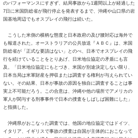
のパフォーマンスにすぎず、結局事故から1週間以上が経過した
7日に米国防総省が飛行停止を発表するまで、沖縄や山口県の岩
国基地周辺でもオスプレイの飛行は続いた。
こうした米側の横柄な態度と日本政府の及び腰対応は海外で
も報道された。オーストラリアの公共放送『ＡＢＣ』は、米国
防総省が「正式な要請はない」とのべ、日本でオスプレイの飛
行を続けていることをとりあげ、日米地位協定の矛盾にも言
及。「日米地位協定にもとづき、米国が別途決定しない限り、
日本当局は米軍財産を押収または調査する権利が与えられてい
ない。その結果、日本が事故の原因を独自に調査することは事
実上不可能だろう。この合意は、沖縄や他の場所でアメリカの
軍人が関与する刑事事件で日本の捜査をしばしば困難にした」
と指摘した。
沖縄県がおこなった調査では、他国の地位協定ではドイツ、
イタリア、イギリスで事故の捜査は自国が主体的におこなって