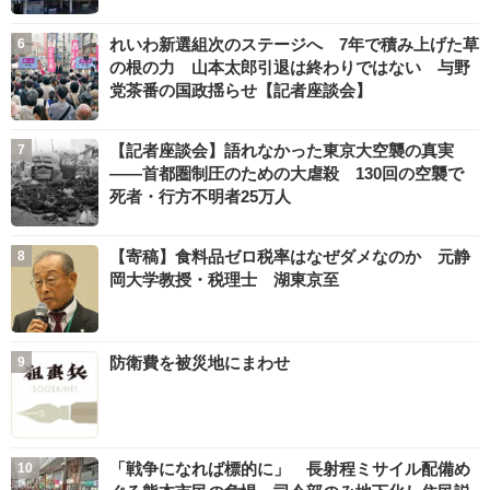
れいわ新選組次のステージへ 7年で積み上げた草
の根の力 山本太郎引退は終わりではない 与野
党茶番の国政揺らせ【記者座談会】
【記者座談会】語れなかった東京大空襲の真実
――首都圏制圧のための大虐殺 130回の空襲で
死者・行方不明者25万人
【寄稿】食料品ゼロ税率はなぜダメなのか 元静
岡大学教授・税理士 湖東京至
防衛費を被災地にまわせ
「戦争になれば標的に」 長射程ミサイル配備め