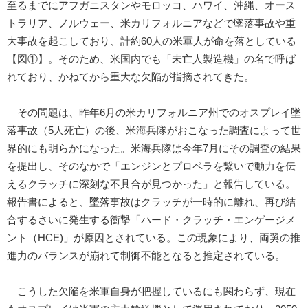
至るまでにアフガニスタンやモロッコ、ハワイ、沖縄、オース
トラリア、ノルウェー、米カリフォルニアなどで墜落事故や重
大事故を起こしており、計約60人の米軍人が命を落としている
【図①】。そのため、米国内でも「未亡人製造機」の名で呼ば
れており、かねてから重大な欠陥が指摘されてきた。
その問題は、昨年6月の米カリフォルニア州でのオスプレイ墜
落事故（5人死亡）の後、米海兵隊がおこなった調査によって世
界的にも明らかになった。米海兵隊は今年7月にその調査の結果
を提出し、そのなかで「エンジンとプロペラを繋いで動力を伝
えるクラッチに深刻な不具合が見つかった」と報告している。
報告書によると、墜落事故はクラッチが一時的に離れ、再び結
合するさいに発生する衝撃「ハード・クラッチ・エンゲージメ
ント（HCE)」が原因とされている。この現象により、両翼の推
進力のバランスが崩れて制御不能となると推定されている。
こうした欠陥を米軍自身が把握しているにも関わらず、現在