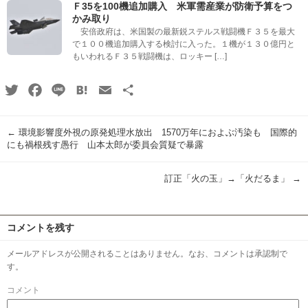
Ｆ35を100機追加購入 米軍需産業が防衛予算をつ
かみ取り
安倍政府は、米国製の最新鋭ステルス戦闘機Ｆ３５を最大
で１００機追加購入する検討に入った。１機が１３０億円と
もいわれるＦ３５戦闘機は、ロッキー […]
Twitter
Facebook
Line
Hatena
Email
共
有
←
環境影響度外視の原発処理水放出 1570万年におよぶ汚染も 国際的
にも禍根残す愚行 山本太郎が委員会質疑で暴露
訂正「火の玉」→「火だるま」
→
コメントを残す
メールアドレスが公開されることはありません。なお、コメントは承認制で
す。
コメント