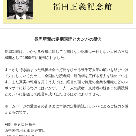
長周新聞の定期購読とカンパの訴え
長周新聞は、いかなる権威に対しても書けない記事は一行もない人民の言論
機関として1955年に創刊されました。
すっかり行き詰まった戦後社会の打開を求める幾千万大衆の願いを結びつけ
て力にしていくために、全国的な読者網、通信網を広げる努力を強めていま
す。また真実の報道を貫くうえでは、経営の面で特定の企業や組織などのス
ポンサーに頼るわけにはいかず、一人一人の読者・支持者の皆さまの購読料
とカンパに依拠して経営を成り立たせるほかはありません。
ホームページの愛読者の皆さまに本紙の定期購読とカンパによるご協力を訴
えるものです。
■銀行振込口座番号
西中国信用金庫 唐戸支店