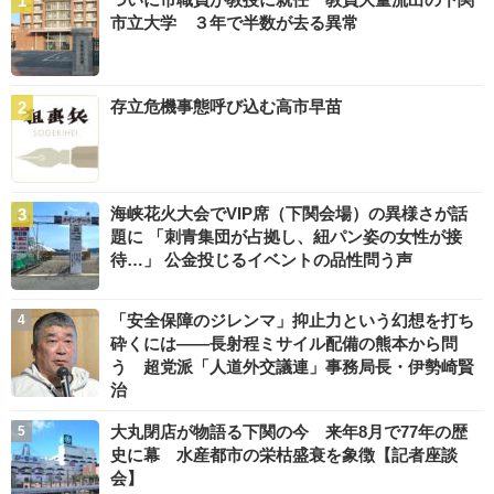
市立大学 ３年で半数が去る異常
存立危機事態呼び込む高市早苗
海峡花火大会でVIP席（下関会場）の異様さが話
題に 「刺青集団が占拠し、紐パン姿の女性が接
待…」 公金投じるイベントの品性問う声
「安全保障のジレンマ」抑止力という幻想を打ち
砕くには――長射程ミサイル配備の熊本から問
う 超党派「人道外交議連」事務局長・伊勢崎賢
治
大丸閉店が物語る下関の今 来年8月で77年の歴
史に幕 水産都市の栄枯盛衰を象徴【記者座談
会】