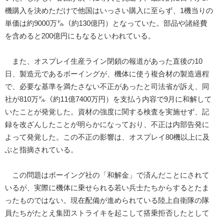
機購入を決めただけで他国はいっさい購入に至らず、1機当りの
単価は約9000万㌦（約130億円）となっていた。部品や諸経費
を含めると200億円にもなるといわれている。
また、オスプレイ生産ライン閉鎖の報道があった直後の10
日、製造元であるボーイングが、機体に使う複合材の製造過程
で、必要な基準を満たさない不正があったと司法省が訴え、同
社が810万㌦（約11億7400万円）を支払う内容で9月に和解して
いたことが発覚した。資材の強度に関する検査を実施せず、記
録を改ざんしたことが明らかになっており、不正は内部告発に
よって発覚した。この不正の影響は、オスプレイ80機以上に及
ぶと指摘されている。
この問題はボーイング社の「和解金」で済んだことにされて
いるが、実際に機体に乗せられる若い兵士たちからするとたま
ったものではない。現在配備が進められている陸上自衛隊の隊
員たちがたとえ集団ストライキを起こして搭乗拒否したとして