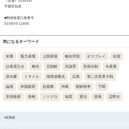
（普通）0334342
宇都宮知恵
■郵便振替口座番号
01540-0-11658
気になるキーワード
米軍
風力発電
上関原発
梅光学院
オスプレイ
佐賀
以東底引き
梅光
北朝鮮
共謀罪
安保法制
水産業
原水爆
ミサイル
地球温暖化
広島
第二次世界大戦
論壇
米国政府
自衛隊
沖縄
朝鮮戦争
下関
安倍政府
長崎
ノドグロ
地震
憲法
原発
辺野古
HOME