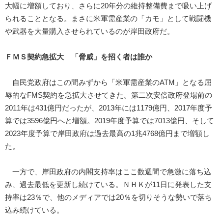
大幅に増額しており、さらに20年分の維持整備費まで吸い上げ
られることとなる。まさに米軍需産業の「カモ」として戦闘機
や武器を大量購入させられているのが岸田政府だ。
ＦＭＳ契約急拡大 「脅威」を招く者は誰か
自民党政府はこの間みずから「米軍需産業のATM」となる屈
辱的なFMS契約を急拡大させてきた。第二次安倍政府登場前の
2011年は431億円だったが、2013年には1179億円、2017年度予
算では3596億円へと増額。2019年度予算では7013億円、そして
2023年度予算で岸田政府は過去最高の1兆4768億円まで増額し
た。
一方で、岸田政府の内閣支持率はここ数週間で急激に落ち込
み、過去最低を更新し続けている。ＮＨＫが11日に発表した支
持率は23％で、他のメディアでは20％を切りそうな勢いで落ち
込み続けている。