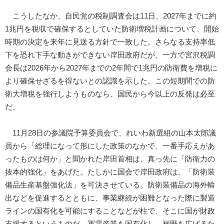
こうしたなか、自民党の税制調査会は11日、2027年までに約
1兆円を税収で確保するとしていた防衛増税計画について、開始
時期の決定を来年に見送る方針で一致した。さらなる支持率低
下を恐れ下手な動きができない岸田政府だが、一方で宮沢税調
会長は2026年から2027年までの2年間で1兆円の防衛費を増税に
より確保せざるを得ないとの認識を示した。この短期間での防
衛大増税を強行しようものなら、国民から今以上の反発は必至
だ。
11月28日の参議院予算委員会で、れいわ新選組の山本太郎議
員から「総理になって形にした政策のなかで、一番手応えがあ
ったものは何か」と聞かれた岸田首相は、真っ先に「防衛力の
抜本的強化」をあげた。たしかに国会で岸田政府は、「防衛装
備品生産基盤強化法」を可決させている。防衛装備品の海外輸
出などを促進するとともに、事業継続が困難となった際に製造
ラインの国有化を可能にすることなどが柱で、そこに国が財政