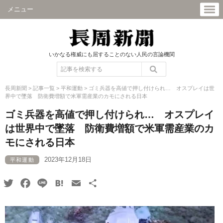
メニュー
いかなる権威にも屈することのない人民の言論機関
長周新聞
>
記事一覧
>
平和運動
>
ゴミ兵器を高値で押し付けられ… オスプレイは世
界中で墜落 防衛費増額で米軍需産業のカモにされる日本
ゴミ兵器を高値で押し付けられ… オスプレイ
は世界中で墜落 防衛費増額で米軍需産業のカ
モにされる日本
2023年12月18日
平和運動
Twitter
Facebook
Line
Hatena
Email
共
有