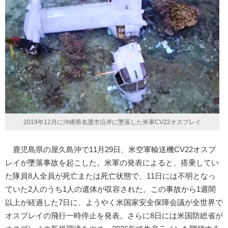
2019年12月に沖縄県名護市沿岸に墜落した米軍CV22オスプレイ
鹿児島県の屋久島沖で11月29日、米空軍輸送機CV22オスプ
レイが墜落事故を起こした。米軍の発表によると、搭乗してい
た隊員8人全員が死亡または死亡状態で、11日には不明となっ
ていた2人のうち1人の遺体が収容された。この事故から1週間
以上が経過した7日に、ようやく米国家安全保障会議が全世界で
オスプレイの飛行一時停止を発表。さらに8日には米国防総省が