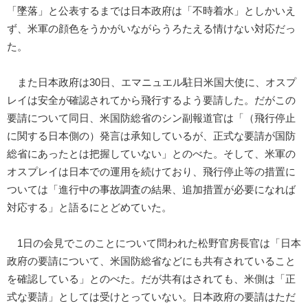
「墜落」と公表するまでは日本政府は「不時着水」としかいえ
ず、米軍の顔色をうかがいながらうろたえる情けない対応だっ
た。
また日本政府は30日、エマニュエル駐日米国大使に、オスプ
レイは安全が確認されてから飛行するよう要請した。だがこの
要請について同日、米国防総省のシン副報道官は「（飛行停止
に関する日本側の）発言は承知しているが、正式な要請が国防
総省にあったとは把握していない」とのべた。そして、米軍の
オスプレイは日本での運用を続けており、飛行停止等の措置に
ついては「進行中の事故調査の結果、追加措置が必要になれば
対応する」と語るにとどめていた。
1日の会見でこのことについて問われた松野官房長官は「日本
政府の要請について、米国防総省などにも共有されていること
を確認している」とのべた。だが共有はされても、米側は「正
式な要請」としては受けとっていない。日本政府の要請はただ