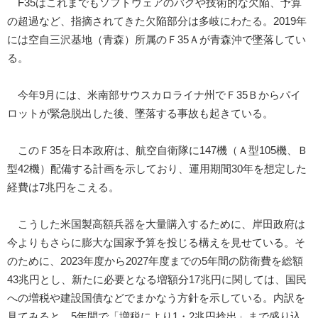
F35はこれまでもソフトウェアのバグや技術的な欠陥、予算
の超過など、指摘されてきた欠陥部分は多岐にわたる。2019年
には空自三沢基地（青森）所属のＦ35Ａが青森沖で墜落してい
る。
今年9月には、米南部サウスカロライナ州でＦ35Ｂからパイ
ロットが緊急脱出した後、墜落する事故も起きている。
このＦ35を日本政府は、航空自衛隊に147機（Ａ型105機、Ｂ
型42機）配備する計画を示しており、運用期間30年を想定した
経費は7兆円をこえる。
こうした米国製高額兵器を大量購入するために、岸田政府は
今よりもさらに膨大な国家予算を投じる構えを見せている。そ
のために、2023年度から2027年度までの5年間の防衛費を総額
43兆円とし、新たに必要となる増額分17兆円に関しては、国民
への増税や建設国債などでまかなう方針を示している。内訳を
見てみると、5年間で「増税により1・2兆円捻出」まで盛り込