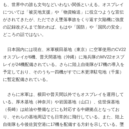
も、世界中の誰も文句などいわない関係といえる。オスプレイ
については「被災地支援」や「物資輸送」に役立つような宣伝
がされてきたが、ただでさえ墜落事故をくり返す欠陥機に強度
の記録改ざんまで加われば、もはや「国防」や「国民の安全」
どころの話ではない。
日本国内には現在、米軍横田基地（東京）に空軍使用のCV22
オスプレイが6機、普天間基地（沖縄）に海兵隊のMV22オスプ
レイが24機配備されている。さらに陸上自衛隊が17機の導入を
予定しており、そのうち一四機がすでに木更津駐屯地（千葉）
に暫定配備されている。
さらに米軍は、横田や普天間以外でもオスプレイを運用して
いる。厚木基地（神奈川）や岩国基地（山口）、佐世保基地
（長崎）は給油や整備などにも対応する中継拠点となってお
り、それらの基地周辺でも日常的に飛行している。また、陸上
自衛隊も今後佐賀空港に17機を配備する方針を示している。墜