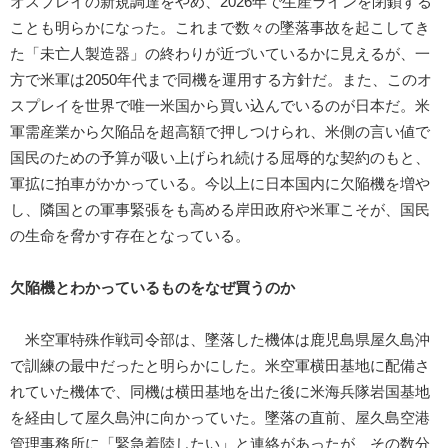
オスプレイの新規調達をやめ、2026年で生産ラインを閉鎖する
ことも明らかになった。これまで数々の墜落事故を起こしてき
た「未亡人製造器」の終わりが近づいているかに見えるが、一
方で米軍は2050年代まで同機を運用する方針だ。また、このオ
スプレイを世界で唯一米国から買い込んでいるのが日本だ。米
軍需産業から欠陥品を超高額で押しつけられ、米側の言い値で
国民のための予算が吸い上げられ続ける屈辱的な契約のもと、
軍拡に拍車がかかっている。今以上に日本国内に欠陥機を増や
し、隣国との軍事緊張をも高める岸田政府や米軍こそが、国民
の生命を脅かす存在となっている。
欠陥機とわかっているものをなぜ買うのか
米空軍特殊作戦司令部は、墜落した機体は鹿児島県屋久島沖
で訓練の最中だったと明らかにした。米空軍横田基地に配備さ
れていた機体で、同機は横田基地を出た後に米海兵隊岩国基地
を経由して屋久島沖に向かっていた。墜落の直前、屋久島空港
管理事務所に「緊急着陸したい」と連絡があったが、その数分