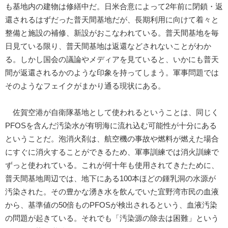
も基地内の建物は修繕中だ。日米合意によって2年前に閉鎖・返
還されるはずだった普天間基地だが、長期利用に向けて着々と
整備と施設の補修、新設がおこなわれている。普天間基地を毎
日見ている限り、普天間基地は返還などされないことがわか
る。しかし国会の議論やメディアを見ていると、いかにも普天
間が返還されるかのような印象を持ってしまう。軍事問題では
そのようなフェイクがまかり通る現状にある。
佐賀空港が自衛隊基地として使われるということは、同じく
PFOSを含んだ汚染水が有明海に流れ込む可能性が十分にある
ということだ。泡消火剤は、航空機の事故や燃料が燃えた場合
にすぐに消火することができるため、軍事訓練では消火訓練で
ずっと使われている。これが何十年も使用されてきたために、
普天間基地周辺では、地下にある100本ほどの鍾乳洞の水源が
汚染された。その豊かな湧き水を飲んでいた宜野湾市民の血液
から、基準値の50倍ものPFOSが検出されるという、血液汚染
の問題が起きている。それでも「汚染源の除去は困難」という