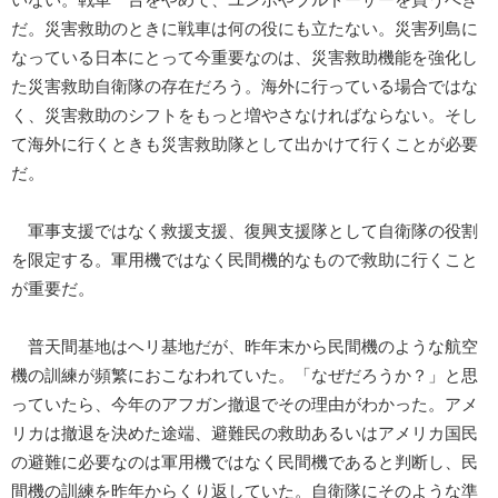
だ。災害救助のときに戦車は何の役にも立たない。災害列島に
なっている日本にとって今重要なのは、災害救助機能を強化し
た災害救助自衛隊の存在だろう。海外に行っている場合ではな
く、災害救助のシフトをもっと増やさなければならない。そし
て海外に行くときも災害救助隊として出かけて行くことが必要
だ。
軍事支援ではなく救援支援、復興支援隊として自衛隊の役割
を限定する。軍用機ではなく民間機的なもので救助に行くこと
が重要だ。
普天間基地はヘリ基地だが、昨年末から民間機のような航空
機の訓練が頻繁におこなわれていた。「なぜだろうか？」と思
っていたら、今年のアフガン撤退でその理由がわかった。アメ
リカは撤退を決めた途端、避難民の救助あるいはアメリカ国民
の避難に必要なのは軍用機ではなく民間機であると判断し、民
間機の訓練を昨年からくり返していた。自衛隊にそのような準