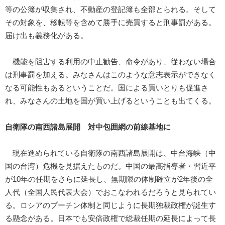
等の公簿が収集され、不動産の登記簿も全部とられる。そして
その対象を、移転等を含めて勝手に売買すると刑事罰がある。
届け出も義務化がある。
機能を阻害する利用の中止勧告、命令があり、従わない場合
は刑事罰を加える。みなさんはこのような意志表示ができなく
なる可能性もあるということだ。国による買いとりも促進さ
れ、みなさんの土地を国が買い上げるということも出てくる。
自衛隊の南西諸島展開 対中包囲網の前線基地に
現在進められている自衛隊の南西諸島展開は、中台海峡（中
国の台湾）危機を見据えたものだ。中国の最高指導者・習近平
が10年の任期をさらに延長し、無期限の体制確立が2年後の全
人代（全国人民代表大会）でおこなわれるだろうと見られてい
る。ロシアのプーチン体制と同じように長期独裁政権が誕生す
る懸念がある。日本でも安倍政権で総裁任期の延長によって長