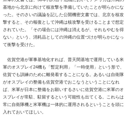
基地から北京に向けて核攻撃を準備していたことが明らかにな
った。そのさいの議論を記した公開機密文書では、北京を核攻
撃すると、その報復として沖縄は核攻撃を受けることまで想定
されていた。「その場合には沖縄は消えるが、それもやむを得
ない」という、消耗品としての沖縄の位置づけが明らかになっ
て衝撃を受けた。
佐賀空港が軍事基地化すれば、普天間基地で運用している米
軍のオスプレイ24機も「暫定利用」「一時使用」という形で、
佐賀でも訓練のために離発着することになる。あるいは自衛隊
がオスプレイの整備も佐賀空港でおこなうということになれ
ば、米軍が日本に整備をお願いするさいに佐賀空港に米軍のオ
スプレイが常駐、駐留するという可能性も出てくる。これらは
常に自衛隊機と米軍機は一体的に運用されるということを頭に
入れておいてほしい。