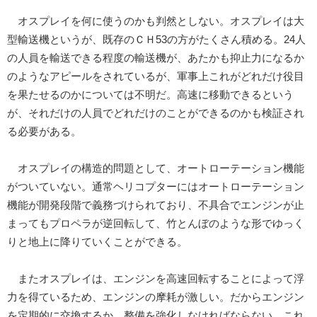
オスプレイを何に使うのかも判然としない。オスプレイは大
型輸送機というが、既存のＣＨ53の方がたくさん積める。24人
の人員を輸送できる程度の輸送機が、あたかも抑止力になるか
のようなアピールをされているが、軍事上これがどれだけ役目
を果たせるのかについては不明だ。高速に移動できるという
が、それだけの人員でどれだけのことができるのかも検証され
る必要がある。
オスプレイの構造的問題として、オートローテーション機能
がついていない。通常ヘリコプターにはオートローテーション
機能が開発段階で義務づけられており、不具合でエンジンが止
まってもプロペラが逆回転して、竹とんぼのような形でゆっく
りと地上に降りていくことができる。
またオスプレイは、エンジンを高速回転することによって浮
力を得ているため、エンジンの摩耗が激しい。だからエンジン
を定期的に交換するか、整備を強化しなければならない。これ