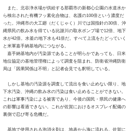
また、北谷浄水場が供給する那覇市の新都心公園の水道水か
ら検出された有機フッ素化合物は、名護の100倍という濃度だ
った。沖縄市の大工廻（だくじゃく）川では国指針の30倍、沖
縄県民の飲み水を得ている比謝川の取水ポンプ場で12倍、地下
水が42倍。水釜の地下水も41倍だ。すべて上流をたどっていく
と米軍嘉手納基地内につながる。
嘉手納基地内が汚染源であることが明らかであっても、日米
地位協定の基地管理権によって調査を阻まれ、防衛省沖縄防衛
局は「因果関係は不明」と記者会見でも釈明している。
しかし基地の汚染源を調査して流出を食い止めない限り、地
下水汚染、沖縄の飲み水の汚染は食い止めることができない。
これは軍事汚染による被害であり、今後の国民・県民の健康へ
の影響は看過できない。これが佐賀におけるオスプレイ配備の
裏側で忍び寄る危機だ。
基地で使用される泡消火剤は、地表から海に流れる。佐賀に