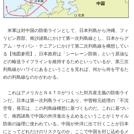
米軍は対中国の防衛ラインとして、日本列島から沖縄、フィ
リピン西部、南沙諸島にかけて第一次列島線とし、日本からグ
アム・サイパン・テニアンにかけて第二次列島線を構想してい
る【地図参照】。日本政府は「シーレーン防衛」という原油な
どの輸送ライフラインを維持するためといっているが、第三次
列島線がハワイにあるということを見れば、何から何を守るた
めの列島線なのかがわかる。
これはアメリカとＮＡＴＯがつくった対共産主義の防衛ライ
ンだ。日本は第一次列島ラインにあり、中曽根元総理の「不沈
空母」発言は、この列島線構想に基づくものだ。これに基づい
て、南西諸島で中国の外洋進出を止めるということがミサイル
防衛の論理に使われている。中国が外洋に出て行くことが日本
にとってどれだけのリスクなのか、ここで中国を封じ込めるメ