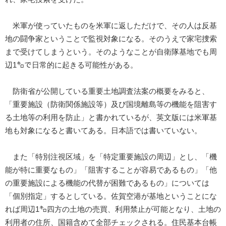
米軍が使っていたものを米軍に返しただけで、その人は反基
地の闘争家ということで監視対象になる。そのうえで家宅捜索
まで受けてしまうという。そのようなことが自衛隊基地でも周
辺1㌔で日常的に起きる可能性がある。
防衛省が公開している重要土地調査法案の概要をみると、
「重要施設（防衛関係施設等）及び国境離島等の機能を阻害す
る土地等の利用を防止」と書かれているが、英文版には米軍基
地も対象になると書いてある。日本語では書いていない。
また「特別注視区域」を「特定重要施設の周辺」とし、「機
能が特に重要なもの」「阻害することが容易であるもの」「他
の重要施設による機能の代替が困難であるもの」については
「個別指定」するとしている。佐賀空港が基地ということにな
れば周辺1㌔四方の土地の売買、利用禁止が可能となり、土地の
利用者の住所、国籍含めて全部チェックされる。住民基本台帳