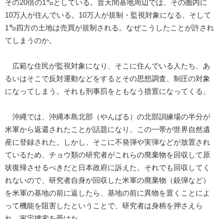
その20倍の1㌔としている。普天間基地周辺では、その圏内に
10万人が住んでいる。10万人が規制・監視対象になる。そして
1㌔四方の土地は売買が規制される。なぜこうしたことが許され
てしまうのか。
広範な住民が監視対象になり、そこに住んでいる人たち、あ
るいはそこで反対運動などをするとその思想調査、制圧の対象
になってしまう。それも刑事罰をともなう措置になってくる。
沖縄では、沖縄本島北部（やんばる）の北部訓練場の半分が
米軍から返還されたことが話題になり、この一帯が世界自然遺
産に登録された。しかし、そこに不発弾や実弾などが放置され
ているため、チョウ類の研究者がこれらの廃棄物を回収して原
状復帰させるべきだと日本政府に訴えた。それでも回収してく
れないので、研究者自身が回収した米軍の廃棄物（銃弾など）
を米軍の基地の前に返したら、基地の前に異物を置くことによ
って機能を阻害したということで、研究者は身柄を押さえら
れ、家宅捜索を受けた。