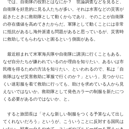
では、自衛隊の役割とはなにか？ 世論調査などを見ると、
自衛隊を好意的に見る人たちが多い。それは水害などの災害が
起きたときに救助隊として動くからであり、そのことが自衛隊
の存在価値を高めてきたからだ。軍隊として動くことには非常
に抵抗があるし海外派遣も問題があると思っているが、災害時
に救助してもらわないと困るという側面がある。
最近頼まれて米軍海兵隊や自衛隊に講演に行くこともある。
なぜ自分たちが嫌われているのか理由を知りたい、あるいは市
民権を得るための方法を知りたい、といわれるので、私は「自
衛隊はなぜ災害救助に軍服で行くのか？」という。見つかりに
くい迷彩服を着て救助に行っても、助けを求めている人から見
えないではないか。救助隊として発色カラーの制服を新たにつ
くる必要があるのではないか、と。
すると旅団長は「そんな新しい制服をつくる予算なんて出し
てくれないだろう」というが、こういうことに反対する国民は
いない。戦車一台をやめて、ユンボやブルドーザーを買うべき