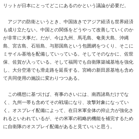
リットが日本にとってどこにあるのかという議論が必要だ。
アジアの防衛というとき、中国抜きでアジア経済も世界経済
も成り立たない。中国との関係をどうやって改善していくのか
が非常に大事だ。だが、今は九州、馬毛島、奄美大島、沖縄
島、宮古島、石垣島、与那国島という包囲網をつくり、そこに
ミサイル基地を配備していっている。そしてそのなかに、佐世
保、佐賀が入っている。そして福岡でも自衛隊築城基地を強化
し、大分空港でも滑走路を延長する。宮崎の新田原基地も含め
て共同使用の施設に変わりつつある。
この構想に基づけば、有事のさいには、南西諸島だけでな
く、九州一帯も含めてその戦場になり、攻撃対象になってい
く。オスプレイ配備によって、在日米軍全体の抑止力が強化さ
れるといわれているが、その米軍の戦略的機能を補完するため
に自衛隊のオスプレイ配備があると見ていいと思う。