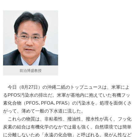
前泊博盛教授
今日（8月27日）の沖縄二紙のトップニュースは、米軍によ
るPFOS汚染水の排出だ。米軍が基地内に抱えていた有機フッ
素化合物（PFOS､PFOA､PFAS）の汚染水を、処理を面倒くさ
がって、薄めて一般の下水道に流した。
これらの物質は、非粘着性、撥油性、撥水性が高く、フッ化
炭素の結合は有機化学のなかでは最も強く、自然環境では簡単
に分離しないため「永遠の化合物」と呼ばれる。発がん性など