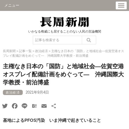
メニュー
いかなる権威にも屈することのない人民の言論機関
長周新聞
>
記事一覧
>
政治経済
>
主権なき日本の「国防」と地域社会―佐賀空港オス
プレイ配備計画をめぐって― 沖縄国際大学教授・前泊博盛
主権なき日本の「国防」と地域社会―佐賀空港
オスプレイ配備計画をめぐって― 沖縄国際大
学教授・前泊博盛
2021年9月4日
政治経済
Twitter
Facebook
Line
Hatena
Email
共
有
基地によるPFOS汚染 いま沖縄で起きていること