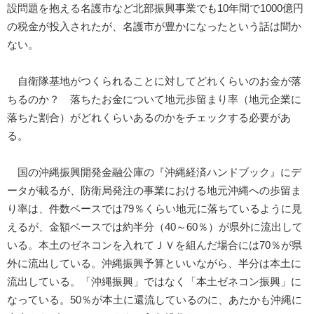
設問題を抱える名護市など北部振興事業でも10年間で1000億円
の税金が投入されたが、名護市が豊かになったという話は聞か
ない。
自衛隊基地がつくられることに対してどれくらいのお金が落
ちるのか？ 落ちたお金について地元歩留まり率（地元企業に
落ちた割合）がどれくらいあるのかをチェックする必要があ
る。
国の沖縄振興開発金融公庫の『沖縄経済ハンドブック』にデ
ータが載るが、防衛局発注の事業における地元沖縄への歩留ま
り率は、件数ベースでは79％くらい地元に落ちているように見
えるが、金額ベースでは約半分（40～60％）が県外に流出して
いる。本土のゼネコンを入れてＪＶを組んだ場合には70％が県
外に流出している。沖縄振興予算といいながら、半分は本土に
流出している。「沖縄振興」ではなく「本土ゼネコン振興」に
なっている。50％が本土に還流しているのに、あたかも沖縄に