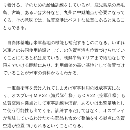
り着ける。そのための給油訓練をしているが、鹿児島県の馬毛
島、宮崎、あるいは大分など、九州に中継地点が必要になって
くる。その意味では、佐賀空港はベストな位置にあると見るこ
ともできる。
自衛隊基地は米軍基地の機能も補完するものになる。いずれ
米軍との共同使用施設としてこの佐賀空港も位置づけられてい
くことになると私は見ている。朝鮮半島エリアまで給油なしで
飛んでいける距離にあり、利用価値の高い基地として位置づけ
ていることが米軍の資料からもわかる。
一度自衛隊を受け入れてしまえば軍事利用の既成事実にな
り、オスプレイＭＶ22（海兵隊仕様）もＣＶ22（空軍仕様）も
佐賀空港を拠点として軍事訓練や演習、あるいは出撃基地とし
て使う可能性も出てくる。訓練するだけではなく、オスプレイ
が常駐しているわけだから部品も含めて整備をする拠点に佐賀
空港が位置づけられるということになる。