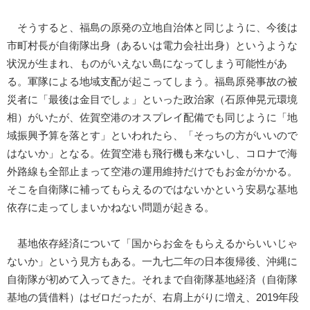
そうすると、福島の原発の立地自治体と同じように、今後は
市町村長が自衛隊出身（あるいは電力会社出身）というような
状況が生まれ、ものがいえない島になってしまう可能性があ
る。軍隊による地域支配が起こってしまう。福島原発事故の被
災者に「最後は金目でしょ」といった政治家（石原伸晃元環境
相）がいたが、佐賀空港のオスプレイ配備でも同じように「地
域振興予算を落とす」といわれたら、「そっちの方がいいので
はないか」となる。佐賀空港も飛行機も来ないし、コロナで海
外路線も全部止まって空港の運用維持だけでもお金がかかる。
そこを自衛隊に補ってもらえるのではないかという安易な基地
依存に走ってしまいかねない問題が起きる。
基地依存経済について「国からお金をもらえるからいいじゃ
ないか」という見方もある。一九七二年の日本復帰後、沖縄に
自衛隊が初めて入ってきた。それまで自衛隊基地経済（自衛隊
基地の賃借料）はゼロだったが、右肩上がりに増え、2019年段