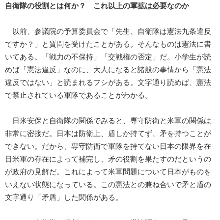
自衛隊の役割とは何か？ これ以上の軍拡は必要なのか
以前、参議院の予算委員会で「先生、自衛隊は憲法九条違反
ですか？」と質問を受けたことがある。そんなものは憲法に書
いてある。「戦力の不保持」「交戦権の否定」だ。小学生が読
めば「憲法違反」なのに、大人になると諸般の事情から「憲法
違反ではない」と読まれるフシがある。文字通り読めば、憲法
で禁止されている軍隊であることがわかる。
日米安保と自衛隊の関係でみると、専守防衛と米軍の関係は
非常に密接だ。日本は防衛上、盾しか持てず、矛を持つことが
できない。だから、専守防衛で軍隊を持てない日本の限界を在
日米軍の存在によって補完し、矛の役割を果たすのだというの
が政府の見解だ。これによって米軍問題について日本がものを
いえない状態になっている。この憲法との兼ね合いで矛と盾の
文字通り「矛盾」した関係がある。