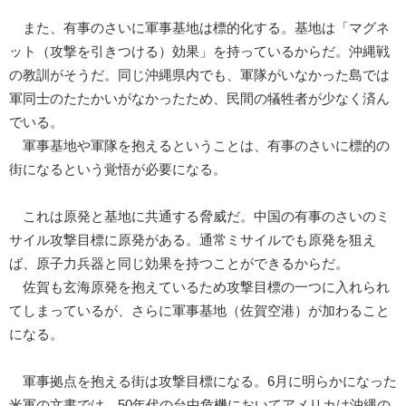
また、有事のさいに軍事基地は標的化する。基地は「マグネ
ット（攻撃を引きつける）効果」を持っているからだ。沖縄戦
の教訓がそうだ。同じ沖縄県内でも、軍隊がいなかった島では
軍同士のたたかいがなかったため、民間の犠牲者が少なく済ん
でいる。
軍事基地や軍隊を抱えるということは、有事のさいに標的の
街になるという覚悟が必要になる。
これは原発と基地に共通する脅威だ。中国の有事のさいのミ
サイル攻撃目標に原発がある。通常ミサイルでも原発を狙え
ば、原子力兵器と同じ効果を持つことができるからだ。
佐賀も玄海原発を抱えているため攻撃目標の一つに入れられ
てしまっているが、さらに軍事基地（佐賀空港）が加わること
になる。
軍事拠点を抱える街は攻撃目標になる。6月に明らかになった
米軍の文書では、50年代の台中危機においてアメリカは沖縄の