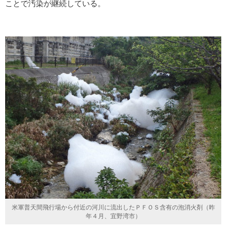
ことで汚染が継続している。
米軍普天間飛行場から付近の河川に流出したＰＦＯＳ含有の泡消火剤（昨
年４月、宜野湾市）