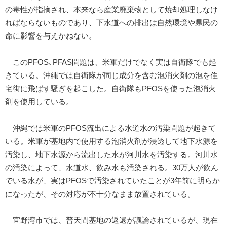
の毒性が指摘され、本来なら産業廃棄物として焼却処理しなけ
ればならないものであり、下水道への排出は自然環境や県民の
命に影響を与えかねない。
このPFOS､PFAS問題は、米軍だけでなく実は自衛隊でも起
きている。沖縄では自衛隊が同じ成分を含む泡消火剤の泡を住
宅街に飛ばす騒ぎを起こした。自衛隊もPFOSを使った泡消火
剤を使用している。
沖縄では米軍のPFOS流出による水道水の汚染問題が起きて
いる。米軍が基地内で使用する泡消火剤が浸透して地下水源を
汚染し、地下水源から流出した水が河川水を汚染する。河川水
の汚染によって、水道水、飲み水も汚染される。30万人が飲ん
でいる水が、実はPFOSで汚染されていたことが3年前に明らか
になったが、その対応が不十分なまま放置されている。
宜野湾市では、普天間基地の返還が議論されているが、現在