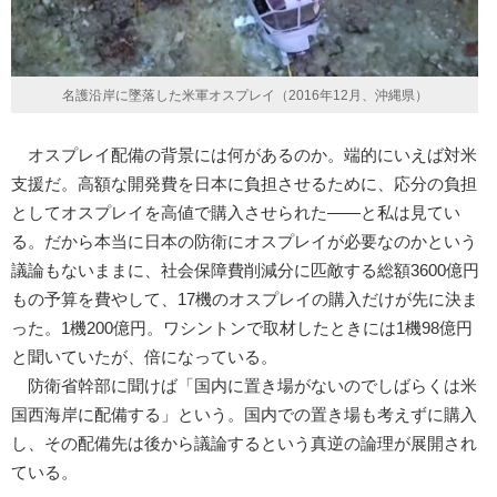
名護沿岸に墜落した米軍オスプレイ（2016年12月、沖縄県）
オスプレイ配備の背景には何があるのか。端的にいえば対米
支援だ。高額な開発費を日本に負担させるために、応分の負担
としてオスプレイを高値で購入させられた――と私は見てい
る。だから本当に日本の防衛にオスプレイが必要なのかという
議論もないままに、社会保障費削減分に匹敵する総額3600億円
もの予算を費やして、17機のオスプレイの購入だけが先に決ま
った。1機200億円。ワシントンで取材したときには1機98億円
と聞いていたが、倍になっている。
防衛省幹部に聞けば「国内に置き場がないのでしばらくは米
国西海岸に配備する」という。国内での置き場も考えずに購入
し、その配備先は後から議論するという真逆の論理が展開され
ている。