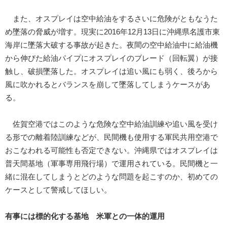
また、オスプレイは空中給油をするさいに危険がともなうた
め墜落の脅威が増す。現実に2016年12月13日に沖縄県名護市東
海岸に墜落大破する事故が起きた。夜間の空中給油中に給油機
から伸びた給油パイプにオスプレイのブレード（回転翼）が接
触し、破損墜落した。オスプレイは追い風にも弱く、後ろから
風に吹かれるとバランスを崩して墜落してしまうケースがあ
る。
佐賀空港ではこのような危険な空中給油訓練や追い風を受け
る形での離着陸訓練などが、民間機も使用する軍民共用空港で
おこなわれる可能性も否定できない。沖縄県ではオスプレイは
普天間基地（軍事専用飛行場）で運用されている。民間機と一
緒に混在してしまうとどのような問題を起こすのか、初めての
ケースとして警戒してほしい。
有事には標的化する基地 米軍との一体的運用