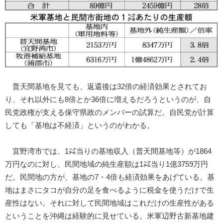
普天間基地を見ても、返還後は32倍の経済効果とされてお
り、それ以外にも8倍とか36倍に増えるだろうというのが、自
民党政権が支える保守県政のメンバーの試算だ。自民党が計算
しても「基地は不経済」というのがわかる。
宜野湾市では、1㌶当りの基地収入（普天間基地等）が1864
万円なのに対し、民間地域の純生産額は1㌶当り1億3759万円
だ。民間地の方が、基地の7・4倍も経済効果をあげている。基
地はまさにタコが自分の足を食べるように税金を使うだけで生
産性はない。それに対して民間地域はこれだけの生産性がある
ということを沖縄は経験的に見せている。米軍辺野古新基地建