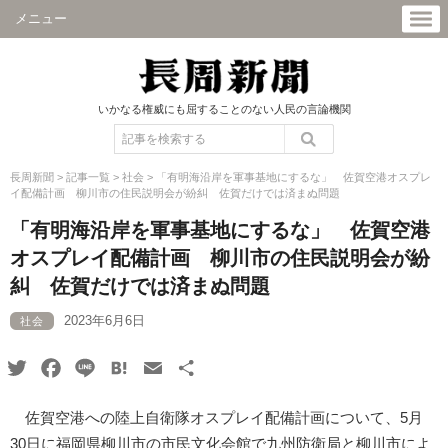
メニュー
いかなる権威にも屈することのない人民の言論機関
長周新聞
>
記事一覧
>
社会
>
「有明海沿岸を軍事基地にするな」 佐賀空港オスプレ
イ配備計画 柳川市の住民説明会が紛糾 佐賀だけでは済まぬ問題
「有明海沿岸を軍事基地にするな」 佐賀空港
オスプレイ配備計画 柳川市の住民説明会が紛
糾 佐賀だけでは済まぬ問題
2023年6月6日
社会
Twitter
Facebook
Line
Hatena
Email
共
有
佐賀空港への陸上自衛隊オスプレイ配備計画について、5月
30日に福岡県柳川市の市民文化会館で九州防衛局と柳川市によ