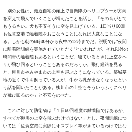
別の女性は、最近自宅の頭上で自衛隊のヘリコプターが方向
を変えて飛んでいくことが増えたことを話し、「その音がとて
もうるさい。犬も不安そうに空を見上げている。1日当り60回
も佐賀空港で離着陸をおこなうことになれば大変なことにな
る。しかも朝の6時30分から夜中の12時までだ。説明では“夜間
に離着陸訓練を実施させていただく”といわれたが、それ以外の
時間帯の離着陸もあるということだ。寝ているときに上空をヘ
リが飛び回るということもあるのだろうか。飛行経路を見る
と、柳川市やみやま市の上空も飛ぶようになっている。築城基
地の近くで牛を飼っている人が、牛から乳が出なくなったとい
う話を聞いたことがある。柳川市の上空もそういうふうにヘリ
が飛び回るのか」と不安をのべた。
これに対して防衛省は「１日60回程度の離着陸ではあるが、
すべてが柳川の上空を飛ぶわけではない」とし、夜間訓練につ
いては「佐賀空港に実際にオスプレイ等がきているわけではな