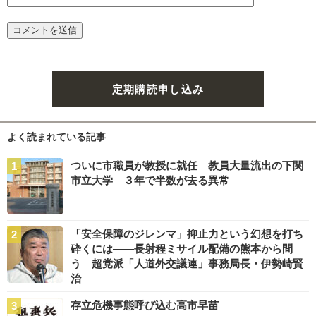
定期購読申し込み
よく読まれている記事
ついに市職員が教授に就任 教員大量流出の下関
市立大学 ３年で半数が去る異常
「安全保障のジレンマ」抑止力という幻想を打ち
砕くには――長射程ミサイル配備の熊本から問
う 超党派「人道外交議連」事務局長・伊勢崎賢
治
存立危機事態呼び込む高市早苗