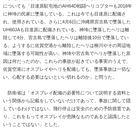
についても「目達原駐屯地のAH64D戦闘ヘリコプターも2018年
に神埼の民家に墜落している。これは今でも目達原に配備さ
れ、使用されている。さらに4月6日に沖縄県宮古島で墜落した
UH60JAも目達原に配備されている。神埼に墜落したヘリは離
陸して4分、宮古島で墜落したヘリは離陸後10分で墜落してい
る。ようするに佐賀空港から離陸したヘリは柳川やその周辺地
域に墜落する可能性が高い。神埼や宮古島でヘリが墜落した原
因は何だったのか。これらの事故が起きている事実のうえで、
佐賀空港にオスプレイやヘリを配備しても、墜落事故は一切な
い、心配する必要はないといい切れるのか」と問うた。
防衛省は「オスプレイ配備の必要性について説明する資料と
いう関係から記載をしていないだけであって、事故に関して隠
しているわけではない。飛行停止は安全のための予防措置であ
り、これをもってオスプレイが危険なものであると認識したと
いうことではない」とした。