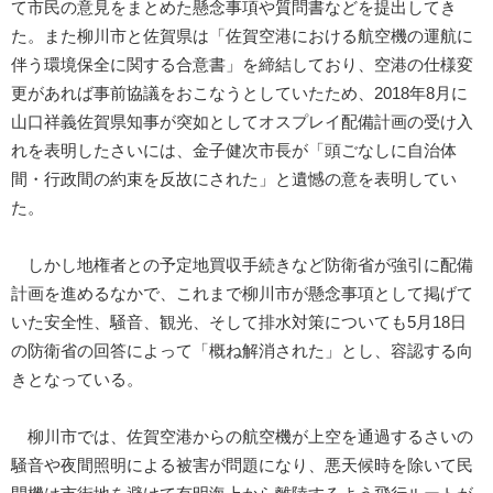
て市民の意見をまとめた懸念事項や質問書などを提出してき
た。また柳川市と佐賀県は「佐賀空港における航空機の運航に
伴う環境保全に関する合意書」を締結しており、空港の仕様変
更があれば事前協議をおこなうとしていたため、2018年8月に
山口祥義佐賀県知事が突如としてオスプレイ配備計画の受け入
れを表明したさいには、金子健次市長が「頭ごなしに自治体
間・行政間の約束を反故にされた」と遺憾の意を表明してい
た。
しかし地権者との予定地買収手続きなど防衛省が強引に配備
計画を進めるなかで、これまで柳川市が懸念事項として掲げて
いた安全性、騒音、観光、そして排水対策についても5月18日
の防衛省の回答によって「概ね解消された」とし、容認する向
きとなっている。
柳川市では、佐賀空港からの航空機が上空を通過するさいの
騒音や夜間照明による被害が問題になり、悪天候時を除いて民