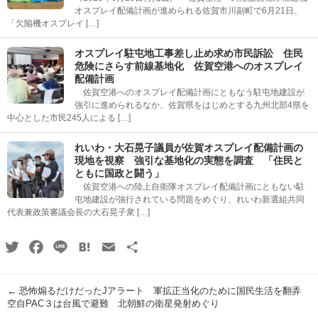
オスプレイ配備計画が進められる佐賀市川副町で6月21日、
「欠陥機オスプレイ […]
オスプレイ駐屯地工事差し止め求め市民訴訟 住民
危険にさらす前線基地化 佐賀空港へのオスプレイ
配備計画
佐賀空港へのオスプレイ配備計画にともなう駐屯地建設が
強引に進められるなか、佐賀県をはじめとする九州北部4県を
中心とした市民245人による […]
れいわ・大石晃子議員が佐賀オスプレイ配備計画の
現地を視察 強引な基地化の実態を調査 「住民と
ともに国政と闘う」
佐賀空港への陸上自衛隊オスプレイ配備計画にともない駐
屯地建設が強行されている問題をめぐり、れいわ新選組共同
代表兼政策審議会長の大石晃子衆 […]
Twitter
Facebook
Line
Hatena
Email
共
有
←
恐怖煽るだけだったJアラート 軍拡正当化のために国民生活を翻弄
空自PAC３は台風で避難 北朝鮮の衛星発射めぐり