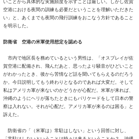
いことから具体的な実施頻度を示すことは厳しい。しかし佐賀
空港における夜間の訓練も必要だということを理解いただきた
い」と、あくまでも夜間の飛行訓練をおこなう方針であること
を明示した。
防衛省 空港の米軍使用想定を認める
市内で地区長を務めているという男性は、「オスプレイが佐
賀空港に配備され、飛んだあと、思ったより騒音がひどいこと
がわかったとき、後から苦情など話を聞いてもらえるのだろう
か。今日説明してもう終わりとなるのであれば大変だ。そして
私はアメリカ軍が来ないのかどうかが心配だ。米軍が来れば、
沖縄のようにヘリが落ちたときにもバリケードをして日本の警
察は入れない。それが心配だ。アメリカ軍が来るのは困る」と
訴えた。
防衛省の「（米軍は）常駐はしない」という回答に対し、
「常駐はしないということは時々は来るということか？ 沖縄