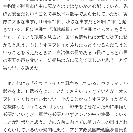
性物質が柳川市内中に広がるのではないかと心配している。先
ほど安全だということで事故率を数字であらわしていたが、実
際に大きな事故は100日に1回、小さな事故だと30日に1回も起
きている。私は沖縄で『琉球新報』や『沖縄タイムス』を見て
きた。そういう現実を見ると一回でも落ちれば大変な災害に繋
がると思う。もしもオスプレイが落ちたらどうなるんだろうと
いうことを考えたときに、自治体の長である市長にもっと市民
の不安の声を聞いて、防衛局の方に伝えてほしいと思う」と切
実な思いを訴えた。
また他にも「今ウクライナで戦争をしている。ウクライナが
武器をよこせ武器をよこせとたくさんいってきているが、オス
プレイをくれとはいわない。そのことからもオスプレイがどん
な機体かということが明らか」「戦争をさせないために軍備が
必要だというが、軍備を必要とせずアジアの中で連帯していく
ことが理想だと思う。その方向に向けての努力をこの国はどれ
くらいしているのか疑問に思う。アジア政党国際会議を自民党