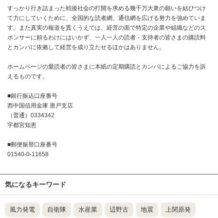
すっかり行き詰まった戦後社会の打開を求める幾千万大衆の願いを結びつけ
て力にしていくために、全国的な読者網、通信網を広げる努力を強めていま
す。また真実の報道を貫くうえでは、経営の面で特定の企業や組織などのス
ポンサーに頼るわけにはいかず、一人一人の読者・支持者の皆さまの購読料
とカンパに依拠して経営を成り立たせるほかはありません。
ホームページの愛読者の皆さまに本紙の定期購読とカンパによるご協力を訴
えるものです。
■銀行振込口座番号
西中国信用金庫 唐戸支店
（普通）0334342
宇都宮知恵
■郵便振替口座番号
01540-0-11658
気になるキーワード
風力発電
自衛隊
水産業
辺野古
地震
上関原発