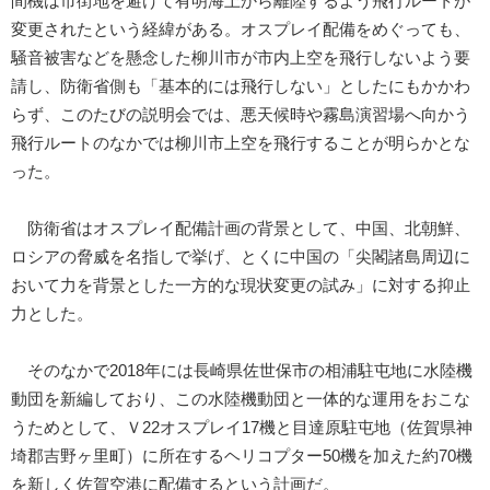
間機は市街地を避けて有明海上から離陸するよう飛行ルートが
変更されたという経緯がある。オスプレイ配備をめぐっても、
騒音被害などを懸念した柳川市が市内上空を飛行しないよう要
請し、防衛省側も「基本的には飛行しない」としたにもかかわ
らず、このたびの説明会では、悪天候時や霧島演習場へ向かう
飛行ルートのなかでは柳川市上空を飛行することが明らかとな
った。
防衛省はオスプレイ配備計画の背景として、中国、北朝鮮、
ロシアの脅威を名指しで挙げ、とくに中国の「尖閣諸島周辺に
おいて力を背景とした一方的な現状変更の試み」に対する抑止
力とした。
そのなかで2018年には長崎県佐世保市の相浦駐屯地に水陸機
動団を新編しており、この水陸機動団と一体的な運用をおこな
うためとして、Ｖ22オスプレイ17機と目達原駐屯地（佐賀県神
埼郡吉野ヶ里町）に所在するヘリコプター50機を加えた約70機
を新しく佐賀空港に配備するという計画だ。