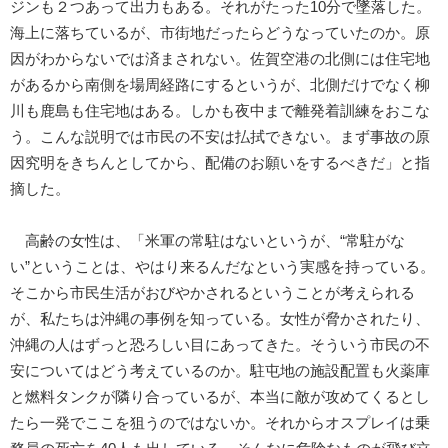
ジンも２つあって出力もある。それがたった10分で墜落した。
海上に落ちているが、市街地だったらどうなっていたのか。原
因がわからないでは済まされない。佐賀空港の北側には住宅地
があるから南側を場周経路にするというが、北側だけでなく柳
川も鹿島も住宅地はある。しかも夜中まで離発着訓練をおこな
う。こんな説明では市民の不安は払拭できない。まず事故の原
因究明をきちんとしてから、配備のお願いをするべきだ」と指
摘した。
高齢の女性は、「米軍の常駐はないというが、“常駐がな
い”ということは、やはり来るんだなという実感を持っている。
そこから市民生活がおびやかされるということが考えられる
が、私たちは沖縄の事例を知っている。女性が脅かされたり、
沖縄の人はずっと恐ろしい目にあってきた。そういう市民の不
安についてはどう考えているのか。駐屯地の施設配置も火薬庫
と燃料タンクが隣り合っているが、本当に敵が攻めてくるとし
たら一発でここを狙うのではないか。それからオスプレイは乗