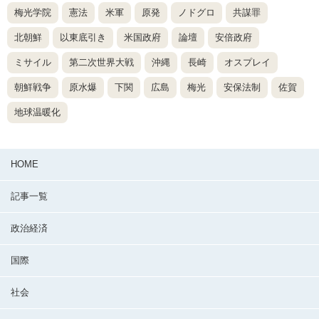
梅光学院
憲法
米軍
原発
ノドグロ
共謀罪
北朝鮮
以東底引き
米国政府
論壇
安倍政府
ミサイル
第二次世界大戦
沖縄
長崎
オスプレイ
朝鮮戦争
原水爆
下関
広島
梅光
安保法制
佐賀
地球温暖化
HOME
記事一覧
政治経済
国際
社会