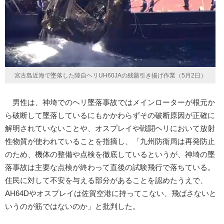
宮古島近海で墜落した陸自ヘリUH60JAの残骸引き揚げ作業（5月2日）
男性は、神埼でのヘリ墜落事故ではメインローターが根元か
ら破断して墜落しているにもかかわらずその破断原因が正確に
解明されていないことや、オスプレイや戦闘ヘリにおいて放射
性物質が使われていることを指摘し、「九州防衛局は再発防止
のため、機体の整備や点検を徹底しているというが、神埼の墜
落事故は主要な点検が終わって直後の試験飛行で落ちている。
住民に対して不安を与える部分があることを認めたうえで、
AH64Dやオスプレイは佐賀空港に持ってこない、飛ばさないと
いうのが筋ではないのか」と批判した。