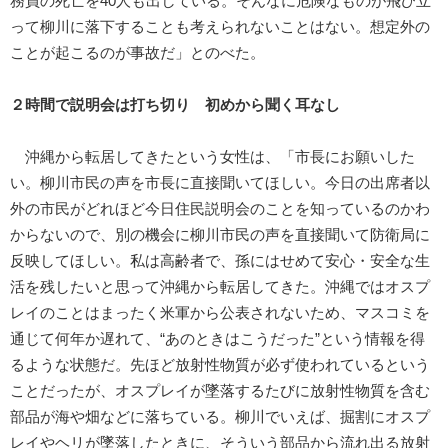
務員の死亡を40人も出している。そんなに危険なものが飛び立
って柳川に落下することも考えられないことはない。想定外の
ことが起こるのが事故だ」とのべた。
２時間で説明会は打ち切り 初めから聞く耳なし
沖縄から転居してきたという女性は、「市長にお願いした
い。柳川市民の声を市長に直接聞いてほしい。今日の出席者以
外の市民がどれほど今日住民説明会のことを知っているのかわ
からないので、別の機会に柳川市民の声を直接聞いて防衛局に
反映してほしい。私は高齢者で、孫にはせめて安心・安全な生
活を残したいと思って沖縄から転居してきた。沖縄ではオスプ
レイのことはまったく米軍から公表されないため、マスコミを
通じて何年か遅れて、“あのときはこうだった”という情報を得
るような状態だ。先ほど放射性物質が必ず使われているという
ことだったが、オスプレイが墜落するたびに放射性物質を含む
部品が海や畑などに落ちている。柳川でいえば、掘割にオスプ
レイやヘリが墜落したときに、そういう部品から流れ出る放射