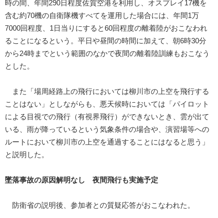
時の間、年間290日程度佐賀空港を利用し、オスプレイ17機を
含む約70機の自衛隊機すべてを運用した場合には、年間1万
7000回程度、1日当りにすると60回程度の離着陸がおこなわれ
ることになるという。平日や昼間の時間に加えて、朝6時30分
から24時までという範囲のなかで夜間の離着陸訓練もおこなう
とした。
また「場周経路上の飛行においては柳川市の上空を飛行する
ことはない」としながらも、悪天候時においては「パイロット
による目視での飛行（有視界飛行）ができないとき、雲が出て
いる、雨が降っているという気象条件の場合や、演習場等への
ルートにおいて柳川市の上空を通過することにはなると思う」
と説明した。
墜落事故の原因解明なし 夜間飛行も実施予定
防衛省の説明後、参加者との質疑応答がおこなわれた。