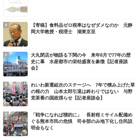
【寄稿】食料品ゼロ税率はなぜダメなのか 元静
岡大学教授・税理士 湖東京至
大丸閉店が物語る下関の今 来年8月で77年の歴
史に幕 水産都市の栄枯盛衰を象徴【記者座談
会】
れいわ新選組次のステージへ 7年で積み上げた草
の根の力 山本太郎引退は終わりではない 与野
党茶番の国政揺らせ【記者座談会】
「戦争になれば標的に」 長射程ミサイル配備め
ぐる熊本市民の危惧 司令部のみ地下化し住民説
明会もなく