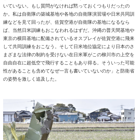
いていない。もし質問がなければ黙っておくつもりだったの
か。私は自衛隊の築城基地や各地の自衛隊演習場や日米共同訓
練などを見て回ったが、佐賀空港が自衛隊の基地になるなら
ば、当然日米訓練もおこなわれるはずだ。沖縄の普天間基地や
東京の横田基地に配備されているオスプレイが佐賀空港に飛来
して共同訓練をおこなう。そして日米地位協定により日本のさ
まざまな法律の制約を受けない在日米軍がこの柳川市の上空を
自由自在に超低空で飛行することもあり得る。そういった可能
性があることも含めてなぜ一言も書いていないのか」と防衛省
の姿勢を激しく追及した。