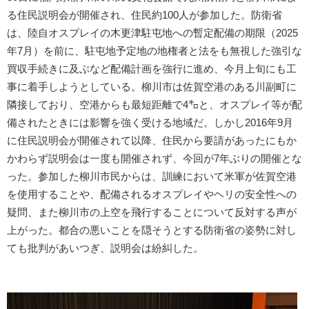
る住民説明会が開催され、住民約100人が参加した。防衛省
は、陸自オスプレイの木更津駐屯地への暫定配備の期限（2025
年7月）を前に、駐屯地予定地の地権者と法をも無視した強引な
買収手続きに及ぶなど配備計画を強行に進め、今月上旬にも工
事に着手しようとしている。柳川市は佐賀空港のある川副町に
隣接しており、空港からも最短距離で4㌔と、オスプレイ等が配
備されたときには影響を強く受ける地域だ。しかし2016年9月
に住民説明会が開催されて以降、住民から要請があったにもか
かわらず説明会は一度も開催されず、今回が7年ぶりの開催とな
った。参加した柳川市民からは、訓練において米軍が佐賀空港
を使用することや、配備されるオスプレイやヘリの安全性への
疑問、また柳川市の上空を飛行することについて反対する声が
上がった。都合の悪いことを隠そうとする防衛省の姿勢に対し
ても批判があいつぎ、説明会は紛糾した。