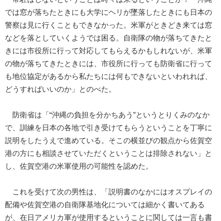
では窓が落ちたときにも大学にヘリが墜落したときにも日本の
警察は見に行くこともできなかった。米軍がときどき来ては窓
などを落としていくようでは困る。自衛隊の物が落ちてきたと
きには市役所に行って対応してもらえるかもしれないが、米軍
の物が落ちてきたときには、市役所に行っても防衛省に行って
も地位協定があるから私たちには何もできないといわれれば、
どうすればいいのか」とのべた。
防衛省は「“沖縄の負担を分かちあう”というとりくみのなか
で、訓練を日本の各地で引き受けてもらうということを丁寧に
説明をしたうえで進めている。そこの横並びの観点から佐賀空
港の方にも相談させていただくということは排除されない」と
し、佐賀空港の米軍使用の可能性を認めた。
これを受けて次の男性は、「説明書のなかにはオスプレイの
配備や佐賀空港の自衛隊基地化については細かく書いてある
が、在日アメリカ軍が使用するということに関しては一言も書