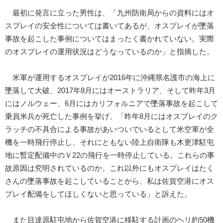
最初に発言に立った男性は、「九州防衛局からの資料にはオ
スプレイの安全性については書いてあるが、オスプレイが墜落
事故を起こした事例についてはまったく書かれていない。実際
のオスプレイの運用状況はどうなっているのか」と指摘した。
米軍が運用するオスプレイが2016年に沖縄県名護市の海上に
墜落して大破、2017年8月にはオーストラリア、そして昨年3月
にはノルウェー、6月にはカリフォルニアで墜落事故を起こして
乗員米兵が死亡した事例を挙げ、「昨年8月にはオスプレイのク
ラッチの不具合による事故があいついでいるとして米空軍が全
機を一時飛行停止し、それにともない陸上自衛隊も木更津駐屯
地に暫定配備中のＶ22の飛行を一時停止している。これらの事
故原因は究明されているのか。これ以外にもオスプレイはたく
さんの墜落事故を起こしていることから、私は佐賀空港にオス
プレイ配備をしてほしくないと思っている」と訴えた。
また目達原駐屯地から佐賀空港に移駐する計画のヘリ約50機