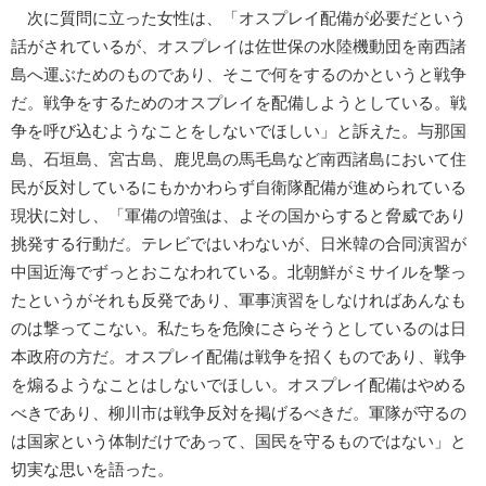
次に質問に立った女性は、「オスプレイ配備が必要だという
話がされているが、オスプレイは佐世保の水陸機動団を南西諸
島へ運ぶためのものであり、そこで何をするのかというと戦争
だ。戦争をするためのオスプレイを配備しようとしている。戦
争を呼び込むようなことをしないでほしい」と訴えた。与那国
島、石垣島、宮古島、鹿児島の馬毛島など南西諸島において住
民が反対しているにもかかわらず自衛隊配備が進められている
現状に対し、「軍備の増強は、よその国からすると脅威であり
挑発する行動だ。テレビではいわないが、日米韓の合同演習が
中国近海でずっとおこなわれている。北朝鮮がミサイルを撃っ
たというがそれも反発であり、軍事演習をしなければあんなも
のは撃ってこない。私たちを危険にさらそうとしているのは日
本政府の方だ。オスプレイ配備は戦争を招くものであり、戦争
を煽るようなことはしないでほしい。オスプレイ配備はやめる
べきであり、柳川市は戦争反対を掲げるべきだ。軍隊が守るの
は国家という体制だけであって、国民を守るものではない」と
切実な思いを語った。