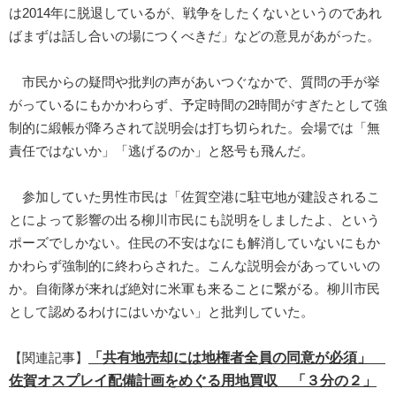
は2014年に脱退しているが、戦争をしたくないというのであれ
ばまずは話し合いの場につくべきだ」などの意見があがった。
市民からの疑問や批判の声があいつぐなかで、質問の手が挙
がっているにもかかわらず、予定時間の2時間がすぎたとして強
制的に緞帳が降ろされて説明会は打ち切られた。会場では「無
責任ではないか」「逃げるのか」と怒号も飛んだ。
参加していた男性市民は「佐賀空港に駐屯地が建設されるこ
とによって影響の出る柳川市民にも説明をしましたよ、という
ポーズでしかない。住民の不安はなにも解消していないにもか
かわらず強制的に終わらされた。こんな説明会があっていいの
か。自衛隊が来れば絶対に米軍も来ることに繋がる。柳川市民
として認めるわけにはいかない」と批判していた。
「共有地売却には地権者全員の同意が必須」
【関連記事】
佐賀オスプレイ配備計画をめぐる用地買収 「３分の２」