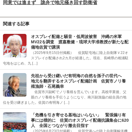
同意では進まず 詭弁で地元掻き回す防衛省
関連する記事
オスプレイ配備と騒音・低周波被害 沖縄の米軍
MV22を調査 渡嘉敷健・琉球大学准教授が新たな配
備地佐賀で講演
（2025年9月15日付掲載） 佐賀駐屯地に陸上自衛隊Ｖ22オ
スプレイが配備され2カ月が経過した。現在、長崎県の相浦駐
屯地をはじめ、九 […]
先祖から受け継いだ有明海の自然を孫子の世代へ
地元を翻弄するオスプレイ配備計画 佐賀市ノリ養
殖漁師・石尾義幸
佐賀市川副町でノリ養殖を営んでいます。高校卒業後、父
親のノリ養殖を手伝うようになり、南川副漁協の組合員の地
位を受け継ぎました。佐賀の有明海ノ […]
「危機を引き寄せる基地はいらない」 緊張煽り有
事には標的に 佐賀のオスプレイ配備抗議集会に620
人 全国とつながり撤去目指す
（2025年6月23日付掲載） 佐賀空港への陸上自衛隊輸送機