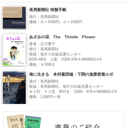
長周新聞社 特製手帳
発行：長周新聞社
価格：大＝2000円、小＝1500円
あざみの花 The Thistle Flower
著者：古川豊子
発行：長周新聞社
取扱：地方小出版流通センター
B5判 48項 上製 ISBN 978-4-9909603-4-6
価格：￥2000Ｅ
海に生きる 本州最西端・下関の漁業密着ルポ
発行：長周新聞社
取扱：長周新聞社、地方小出版流通センター
Ｂ５判 ５２頁 帯付き ISBN 978-4-9909603-3-9
価格：1,600円＋税