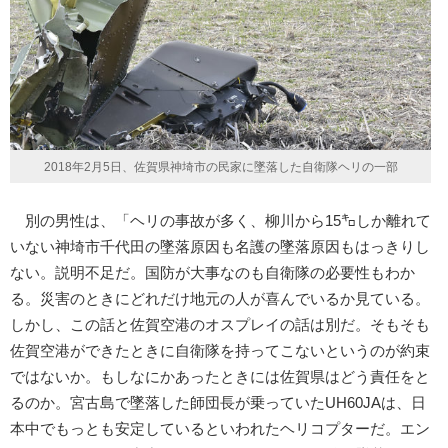
2018年2月5日、佐賀県神埼市の民家に墜落した自衛隊ヘリの一部
別の男性は、「ヘリの事故が多く、柳川から15㌔しか離れて
いない神埼市千代田の墜落原因も名護の墜落原因もはっきりし
ない。説明不足だ。国防が大事なのも自衛隊の必要性もわか
る。災害のときにどれだけ地元の人が喜んでいるか見ている。
しかし、この話と佐賀空港のオスプレイの話は別だ。そもそも
佐賀空港ができたときに自衛隊を持ってこないというのが約束
ではないか。もしなにかあったときには佐賀県はどう責任をと
るのか。宮古島で墜落した師団長が乗っていたUH60JAは、日
本中でもっとも安定しているといわれたヘリコプターだ。エン