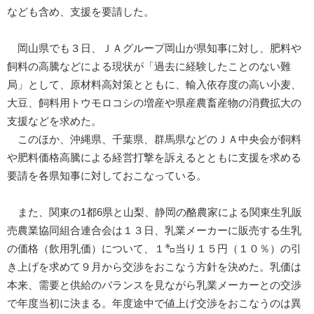
なども含め、支援を要請した。
岡山県でも３日、ＪＡグループ岡山が県知事に対し、肥料や
飼料の高騰などによる現状が「過去に経験したことのない難
局」として、原材料高対策とともに、輸入依存度の高い小麦、
大豆、飼料用トウモロコシの増産や県産農畜産物の消費拡大の
支援などを求めた。
このほか、沖縄県、千葉県、群馬県などのＪＡ中央会が飼料
や肥料価格高騰による経営打撃を訴えるとともに支援を求める
要請を各県知事に対しておこなっている。
また、関東の1都6県と山梨、静岡の酪農家による関東生乳販
売農業協同組合連合会は１３日、乳業メーカーに販売する生乳
の価格（飲用乳価）について、１㌔当り１５円（１０％）の引
き上げを求めて９月から交渉をおこなう方針を決めた。乳価は
本来、需要と供給のバランスを見ながら乳業メーカーとの交渉
で年度当初に決まる。年度途中で値上げ交渉をおこなうのは異