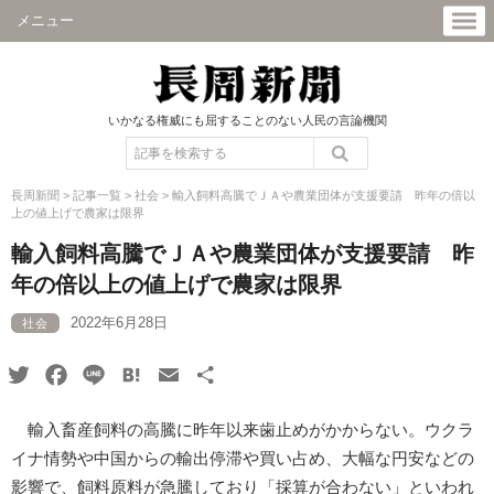
メニュー
いかなる権威にも屈することのない人民の言論機関
長周新聞
>
記事一覧
>
社会
>
輸入飼料高騰でＪＡや農業団体が支援要請 昨年の倍以
上の値上げで農家は限界
輸入飼料高騰でＪＡや農業団体が支援要請 昨
年の倍以上の値上げで農家は限界
2022年6月28日
社会
Twitter
Facebook
Line
Hatena
Email
共
有
輸入畜産飼料の高騰に昨年以来歯止めがかからない。ウクラ
イナ情勢や中国からの輸出停滞や買い占め、大幅な円安などの
影響で、飼料原料が急騰しており「採算が合わない」といわれ