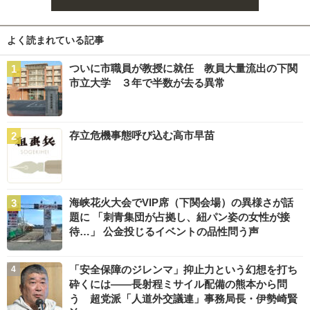
よく読まれている記事
ついに市職員が教授に就任 教員大量流出の下関
市立大学 ３年で半数が去る異常
存立危機事態呼び込む高市早苗
海峡花火大会でVIP席（下関会場）の異様さが話
題に 「刺青集団が占拠し、紐パン姿の女性が接
待…」 公金投じるイベントの品性問う声
「安全保障のジレンマ」抑止力という幻想を打ち
砕くには――長射程ミサイル配備の熊本から問
う 超党派「人道外交議連」事務局長・伊勢崎賢