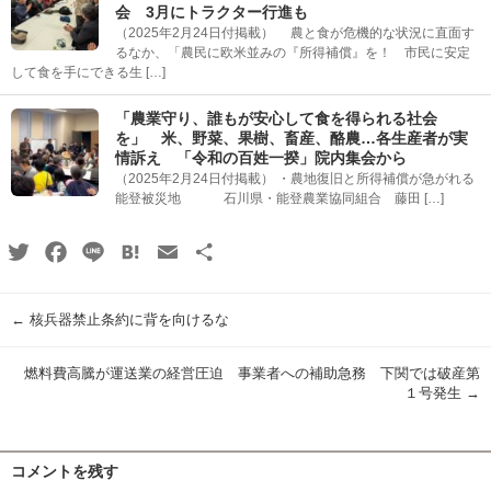
会 3月にトラクター行進も
（2025年2月24日付掲載） 農と食が危機的な状況に直面す
るなか、「農民に欧米並みの『所得補償』を！ 市民に安定
して食を手にできる生 […]
「農業守り、誰もが安心して食を得られる社会
を」 米、野菜、果樹、畜産、酪農…各生産者が実
情訴え 「令和の百姓一揆」院内集会から
（2025年2月24日付掲載） ・農地復旧と所得補償が急がれる
能登被災地 石川県・能登農業協同組合 藤田 […]
Twitter
Facebook
Line
Hatena
Email
共
有
←
核兵器禁止条約に背を向けるな
燃料費高騰が運送業の経営圧迫 事業者への補助急務 下関では破産第
１号発生
→
コメントを残す