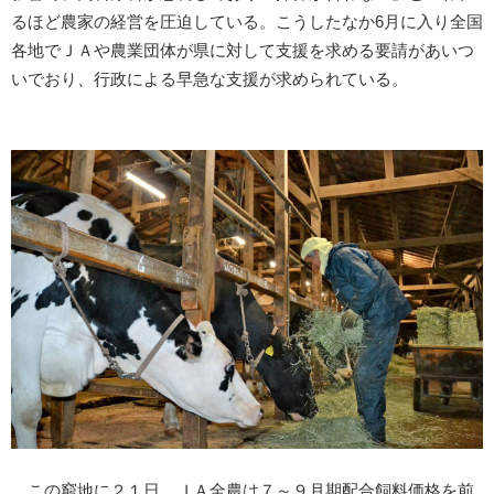
るほど農家の経営を圧迫している。こうしたなか6月に入り全国
各地でＪＡや農業団体が県に対して支援を求める要請があいつ
いでおり、行政による早急な支援が求められている。
この窮地に２１日、ＪＡ全農は７～９月期配合飼料価格を前