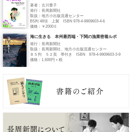
著者：古川豊子
発行：長周新聞社
取扱：地方小出版流通センター
B5判 48項 上製 ISBN 978-4-9909603-4-6
価格：￥2000Ｅ
海に生きる 本州最西端・下関の漁業密着ルポ
発行：長周新聞社
取扱：長周新聞社、地方小出版流通センター
Ｂ５判 ５２頁 帯付き ISBN 978-4-9909603-3-9
価格：1,600円＋税