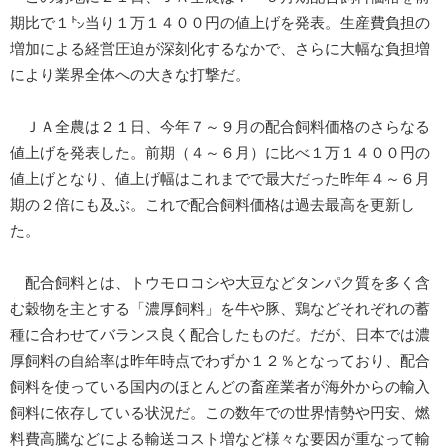
期比で１㌧当り１万１４００円の値上げを発表。生産費負担の
増加による経営圧迫が深刻化するなかで、さらに大幅な負担増
により業界全体への大きな打撃だ。
ＪＡ全農は２１日、今年７～９月の配合飼料価格のさらなる
値上げを発表した。前期（４～６月）に比べ１万１４００円の
値上げとなり、値上げ幅はこれまでで最大だった昨年４～６月
期の２倍にも及ぶ。これで配合飼料価格は過去最高を更新し
た。
配合飼料とは、トウモロコシや大豆などタンパク質を多く含
む穀物を主とする「濃厚飼料」を牛や豚、鶏などそれぞれの蓄
種に合わせてバランス良く配合したものだ。だが、日本では濃
厚飼料の自給率は昨年時点でわずか１２％となっており、配合
飼料を使っている国内のほとんどの畜産業者が海外からの輸入
飼料に依存している状況だ。この数年での世界情勢や円安、燃
料費高騰などによる輸送コスト増など様々な要因が重なって輸