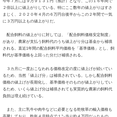
今年７月には９万９１３１円（推計）となり、この１６年間で
２倍以上に値上がりしている。特にここ数年の値上がりはすさ
まじく、２０２０年４月の６万円台後半からこの２年間で一気
に３万円以上もの値上がりだ。
配合飼料の値上がりに対しては、「配合飼料価格安定制度」
があり、農家が支払う飼料代のうち値上がり分は基金から補填
される。直近1年間の配合飼料平均価格を「基準価格」とし、飼
料代が基準価格を上回った分だけ補填される。
３カ月に一度おこなわれる価格改定の度に値上げが続いてい
るため、当然「値上げ分」は補填されている。しかし配合飼料
価格の値上げが長期化し、基準価格そのものが値上がりしてい
るため、いくら値上げ分は補填されても実質的な農家の飼料代
負担は増え続けている。
また、主に乳牛や肉牛などに必要となる乾牧草の輸入価格も
高騰しており、昨年４月時点で１㌧当り約４万円だったもの