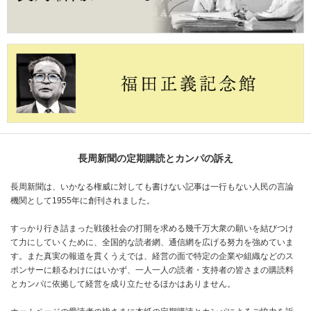
長周新聞の定期購読とカンパの訴え
長周新聞は、いかなる権威に対しても書けない記事は一行もない人民の言論
機関として1955年に創刊されました。
すっかり行き詰まった戦後社会の打開を求める幾千万大衆の願いを結びつけ
て力にしていくために、全国的な読者網、通信網を広げる努力を強めていま
す。また真実の報道を貫くうえでは、経営の面で特定の企業や組織などのス
ポンサーに頼るわけにはいかず、一人一人の読者・支持者の皆さまの購読料
とカンパに依拠して経営を成り立たせるほかはありません。