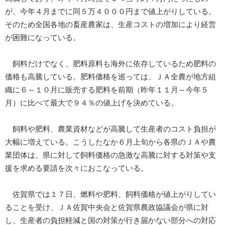
が、今年４月までに同５万４０００円まで値上がりしている。
そのため全国各地の畜産農家は、生産コストの増加により経営
が困難になっている。
飼料だけでなく、肥料原料も海外に依存しているため肥料の
価格も高騰している。肥料価格を巡っては、ＪＡ全農が地方組
織に６～１０月に販売する肥料を前期（昨年１１月～今年５
月）に比べて最大で９４％の値上げを決めている。
飼料や肥料、農業資材などが高騰して生産者のコスト負担が
大幅に増えている。こうしたなか６月上旬から各県のＪＡや農
業団体は、県に対して飼料価格の急激な高騰に対する対策や支
援を求める要請を次々におこなっている。
佐賀県では１７日、燃料や肥料、飼料価格が値上がりしてい
ることを受け、ＪＡ佐賀中央会と佐賀県農政協議会が県に対
し、生産者の負担軽減と国の対策が行き届かない部分への対応