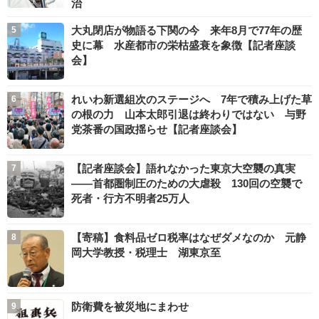
治
大丸閉店が物語る下関の今 来年8月で77年の歴
史に幕 水産都市の栄枯盛衰を象徴【記者座談
会】
れいわ新選組次のステージへ 7年で積み上げた草
の根の力 山本太郎引退は終わりではない 与野
党茶番の国政揺らせ【記者座談会】
【記者座談会】語れなかった東京大空襲の真実
――首都圏制圧のための大虐殺 130回の空襲で
死者・行方不明者25万人
【寄稿】食料品ゼロ税率はなぜダメなのか 元静
岡大学教授・税理士 湖東京至
防衛費を被災地にまわせ