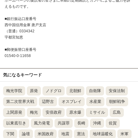
ホームページの愛読者の皆さまに本紙の定期購読とカンパによるご協力を訴
えるものです。
■銀行振込口座番号
西中国信用金庫 唐戸支店
（普通）0334342
宇都宮知恵
■郵便振替口座番号
01540-0-11658
気になるキーワード
梅光学院
原発
ノドグロ
北朝鮮
自衛隊
安保法制
第二次世界大戦
辺野古
オスプレイ
水産業
朝鮮戦争
上関原発
梅光
安倍政府
原水爆
ミサイル
広島
以東底引き
風力発電
共謀罪
長崎
沖縄
佐賀
下関
論壇
米国政府
地震
憲法
地球温暖化
米軍