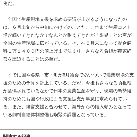
例だ。
全国で生産現場支援を求める要請が上がるようになったの
は、６月上旬から中旬にかけてのことだ。これまで生産コスト
増が続いてきたなかでなんとか耐えてきたが「限界」との声が
全国の生産現場に広がっている。そこへ６月末になって配合飼
料１万１４００円の値上げまで決まり、さらなる負担が農家経
営を圧迫することは必至だ。
すでに国や各県・市・町が6月議会であいついで農業現場の支
援のための予算を計上している。だが、今後もさらなる負担増
が危惧されているなかで日本の農業生産を守り、現場の態勢維
持のためにも国や行政による支援拡充が早急に求められてい
る。また、経営支援と合わせて、海外からの輸入頼みとなって
いる飼料自給体制整備も喫緊の課題となっている。
関連する記事