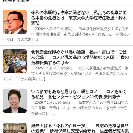
令和の米騒動は序章に過ぎない 私たちの食卓に迫
る本当の危機とは 東京大学大学院特任教授・鈴木
宣弘
（2026年4月10日付掲載） 熊本県保険医協会が主催する第
32回熊本健康会議・市民公開講演会が4日にあった。今回のテ
ーマは「食の未来 […]
食料安全保障めぐり熱い論議 福井・富山で「ごは
ん会議」 コメと乳製品の市場開放狙う米国 “食の
危機転換するのは今”
（2025年4月14日付掲載） れいわ新選組が鈴木宣弘氏（東
京大学大学院特任教授）を講師に迎え、全国各地でおこなっ
ている「ごはん会議」 […]
いつまでもあると思うな、親とコメ――コメをめぐ
る私見 食センター・ビジョン21代表 安田節子
（2026年1月1日付掲載） 高市首相の「台湾有事は日本の
存立危機」発言はこれまでの内閣が積み重ねてきた日中合意
を踏みにじ […]
狼煙上げる「令和の百姓一揆」 “農家の危機は食料
の危機” 所得保障し安定供給守れ 生産者が院内集