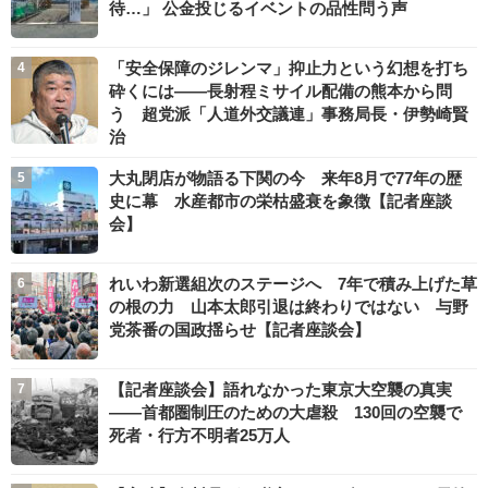
待…」 公金投じるイベントの品性問う声
「安全保障のジレンマ」抑止力という幻想を打ち
砕くには――長射程ミサイル配備の熊本から問
う 超党派「人道外交議連」事務局長・伊勢崎賢
治
大丸閉店が物語る下関の今 来年8月で77年の歴
史に幕 水産都市の栄枯盛衰を象徴【記者座談
会】
れいわ新選組次のステージへ 7年で積み上げた草
の根の力 山本太郎引退は終わりではない 与野
党茶番の国政揺らせ【記者座談会】
【記者座談会】語れなかった東京大空襲の真実
――首都圏制圧のための大虐殺 130回の空襲で
死者・行方不明者25万人