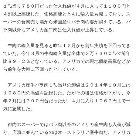
１㌔当り７８０円だった仕入れ値が４月に入って１１００円と
４割以上高騰した。価格高騰とともに輸入量も減っており、ス
ーパーの食肉売り場から米国産牛バラ肉の姿が消えている。バ
ラ肉以外もアメリカ産牛肉は仕入れ値が上昇している。
牛肉の輸入量を見ると昨年１２月から前年実績を下回ってき
ていた。今年３月の牛肉輸入量は全体で３万７３００㌧で前年
比８９・２％となっている。アメリカでの現地価格高騰などか
ら前年を大幅に下回ったとしている。
アメリカ産牛バラ肉１㌔当りの卸値は２０１４年１０月には
１０８０円の高値を記録した。だがその後は価格が下がり、今
年２月には７００円台だったが、４月に入り１０６７円まで一
気に急騰した。
都内のスーパーではバラ肉以外のアメリカ産牛肉も入荷が減
り、店頭に並んでいるのはオーストラリア産牛肉だ。アメリカ