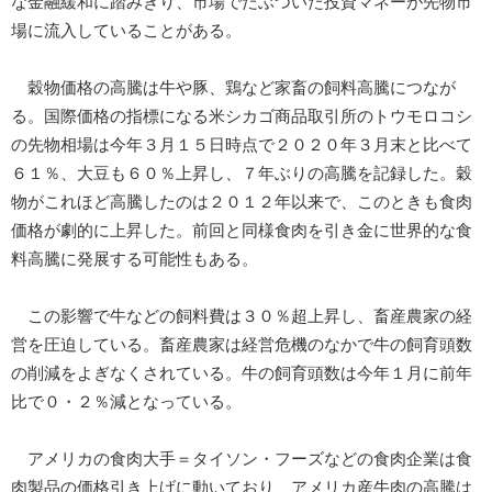
な金融緩和に踏みきり、市場でだぶついた投資マネーが先物市
場に流入していることがある。
穀物価格の高騰は牛や豚、鶏など家畜の飼料高騰につなが
る。国際価格の指標になる米シカゴ商品取引所のトウモロコシ
の先物相場は今年３月１５日時点で２０２０年３月末と比べて
６１％、大豆も６０％上昇し、７年ぶりの高騰を記録した。穀
物がこれほど高騰したのは２０１２年以来で、このときも食肉
価格が劇的に上昇した。前回と同様食肉を引き金に世界的な食
料高騰に発展する可能性もある。
この影響で牛などの飼料費は３０％超上昇し、畜産農家の経
営を圧迫している。畜産農家は経営危機のなかで牛の飼育頭数
の削減をよぎなくされている。牛の飼育頭数は今年１月に前年
比で０・２％減となっている。
アメリカの食肉大手＝タイソン・フーズなどの食肉企業は食
肉製品の価格引き上げに動いており、アメリカ産牛肉の高騰は