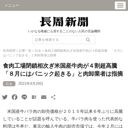
メニュー
いかなる権威にも屈することのない人民の言論機関
長周新聞
>
記事一覧
>
社会
>
食肉工場閉鎖相次ぎ米国産牛肉が４割超高騰 「８月に
はパニック起きる」と肉卸業者は指摘
食肉工場閉鎖相次ぎ米国産牛肉が４割超高騰
「８月にはパニック起きる」と肉卸業者は指摘
2021年4月29日
社会
Twitter
Facebook
Line
Hatena
Email
共
有
米国産牛バラ肉の卸売価格が２０１５年以来６年ぶりに高騰
していることが話題を呼んでいる。牛バラ肉を使った代表的な
料理は牛丼だ。東京の輸入牛肉の卸売市場では、今年２月には