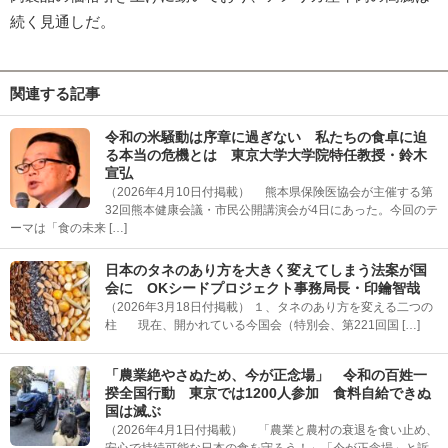
続く見通しだ。
関連する記事
令和の米騒動は序章に過ぎない 私たちの食卓に迫
る本当の危機とは 東京大学大学院特任教授・鈴木
宣弘
（2026年4月10日付掲載） 熊本県保険医協会が主催する第
32回熊本健康会議・市民公開講演会が4日にあった。今回のテ
ーマは「食の未来 […]
日本のタネのあり方を大きく変えてしまう法案が国
会に OKシードプロジェクト事務局長・印鑰智哉
（2026年3月18日付掲載） １、タネのあり方を変える二つの
柱 現在、開かれている今国会（特別会、第221回国 […]
「農業絶やさぬため、今が正念場」 令和の百姓一
揆全国行動 東京では1200人参加 食料自給できぬ
国は滅ぶ
（2026年4月1日付掲載） 「農業と農村の衰退を食い止め、
安心で持続可能な日本の食を守ろう！」「今が正念場」と訴