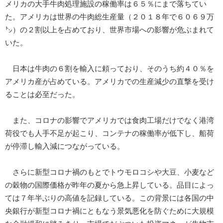
メリカの大手牛肉処理施設の稼働率は６５％にまで落ちてい
た。アメリカは世界の牛肉総生産量（２０１８年で６０６９万
㌧）の２割以上を占めており、世界市場への影響が危ぶまれて
いた。
日本は牛肉の６割を輸入に頼っており、そのうち約４０％を
アメリカ産が占めている。アメリカでの生産減少の直撃を受け
ることは必至だった。
また、コロナの影響でアメリカでは食肉工場だけでなく港湾
荷役でも人手不足が起こり、コンテナの稼働率が低下し、船荷
が停滞し輸入減につながっている。
さらに新型コロナ禍のもとでトウモロコシや大豆、小麦など
の穀物の国際価格が昨年の夏から急上昇している。品目によっ
ては７年半ぶりの高値を記録している。この背景には各国の中
央銀行が新型コロナ禍にともなう景気悪化を防ぐために大規模