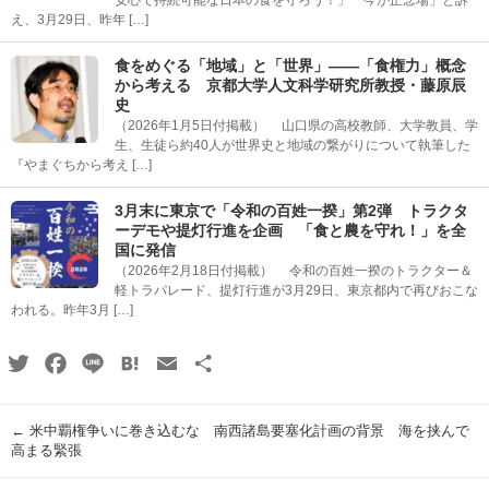
え、3月29日、昨年 […]
食をめぐる「地域」と「世界」――「食権力」概念
から考える 京都大学人文科学研究所教授・藤原辰
史
（2026年1月5日付掲載） 山口県の高校教師、大学教員、学
生、生徒ら約40人が世界史と地域の繋がりについて執筆した
『やまぐちから考え […]
3月末に東京で「令和の百姓一揆」第2弾 トラクタ
ーデモや提灯行進を企画 「食と農を守れ！」を全
国に発信
（2026年2月18日付掲載） 令和の百姓一揆のトラクター＆
軽トラパレード、提灯行進が3月29日、東京都内で再びおこな
われる。昨年3月 […]
Twitter
Facebook
Line
Hatena
Email
共
有
←
米中覇権争いに巻き込むな 南西諸島要塞化計画の背景 海を挟んで
高まる緊張