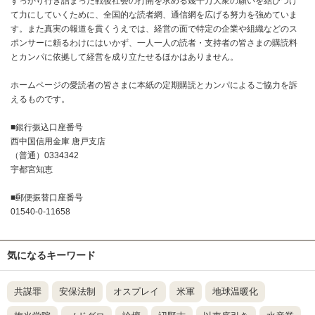
すっかり行き詰まった戦後社会の打開を求める幾千万大衆の願いを結びつけ
て力にしていくために、全国的な読者網、通信網を広げる努力を強めていま
す。また真実の報道を貫くうえでは、経営の面で特定の企業や組織などのス
ポンサーに頼るわけにはいかず、一人一人の読者・支持者の皆さまの購読料
とカンパに依拠して経営を成り立たせるほかはありません。
ホームページの愛読者の皆さまに本紙の定期購読とカンパによるご協力を訴
えるものです。
■銀行振込口座番号
西中国信用金庫 唐戸支店
（普通）0334342
宇都宮知恵
■郵便振替口座番号
01540-0-11658
気になるキーワード
共謀罪
安保法制
オスプレイ
米軍
地球温暖化