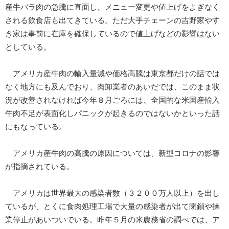
産牛バラ肉の急騰に直面し、メニュー変更や値上げをよぎなく
される飲食店も出てきている。ただ大手チェーンの吉野家やす
き家は事前に在庫を確保しているので値上げなどの影響はない
としている。
アメリカ産牛肉の輸入量減や価格高騰は東京都だけの話では
なく地方にも及んでおり、肉卸業者のあいだでは、このまま状
況が改善されなければ今年８月ごろには、全国的な米国産輸入
牛肉不足が表面化しパニックが起きるのではないかといった話
にもなっている。
アメリカ産牛肉の高騰の原因については、新型コロナの影響
が指摘されている。
アメリカは世界最大の感染者数（３２００万人以上）を出し
ているが、とくに食肉処理工場で大量の感染者が出て閉鎖や操
業停止があいついでいる。昨年５月の米農務省の調べでは、ア