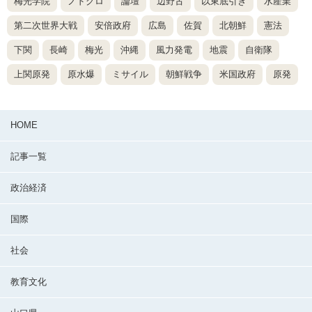
梅光学院
ノドグロ
論壇
辺野古
以東底引き
水産業
第二次世界大戦
安倍政府
広島
佐賀
北朝鮮
憲法
下関
長崎
梅光
沖縄
風力発電
地震
自衛隊
上関原発
原水爆
ミサイル
朝鮮戦争
米国政府
原発
HOME
記事一覧
政治経済
国際
社会
教育文化