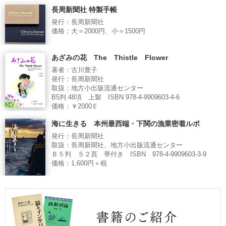
長周新聞社 特製手帳
発行：長周新聞社
価格：大＝2000円、小＝1500円
あざみの花 The Thistle Flower
著者：古川豊子
発行：長周新聞社
取扱：地方小出版流通センター
B5判 48項 上製 ISBN 978-4-9909603-4-6
価格：￥2000Ｅ
海に生きる 本州最西端・下関の漁業密着ルポ
発行：長周新聞社
取扱：長周新聞社、地方小出版流通センター
Ｂ５判 ５２頁 帯付き ISBN 978-4-9909603-3-9
価格：1,600円＋税