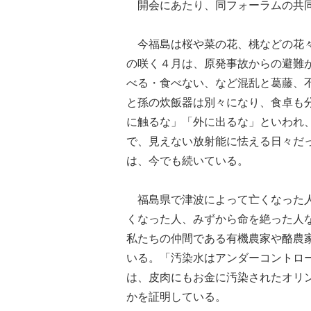
開会にあたり、同フォーラムの共同
今福島は桜や菜の花、桃などの花々
の咲く４月は、原発事故からの避難
べる・食べない、など混乱と葛藤、
と孫の炊飯器は別々になり、食卓も
に触るな」「外に出るな」といわれ
で、見えない放射能に怯える日々だ
は、今でも続いている。
福島県で津波によって亡くなった人
くなった人、みずから命を絶った人な
私たちの仲間である有機農家や酪農
いる。「汚染水はアンダーコントロ
は、皮肉にもお金に汚染されたオリ
かを証明している。