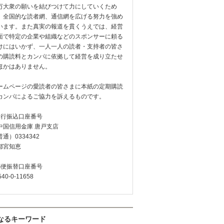
万大衆の願いを結びつけて力にしていくため
、全国的な読者網、通信網を広げる努力を強め
います。また真実の報道を貫くうえでは、経営
面で特定の企業や組織などのスポンサーに頼る
けにはいかず、一人一人の読者・支持者の皆さ
の購読料とカンパに依拠して経営を成り立たせ
ほかはありません。
ームページの愛読者の皆さまに本紙の定期購読
カンパによるご協力を訴えるものです。
銀行振込口座番号
中国信用金庫 唐戸支店
通）0334342
都宮知恵
郵便振替口座番号
540-0-11658
なるキーワード