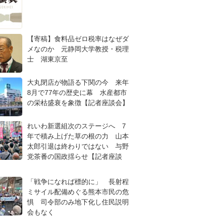
【寄稿】食料品ゼロ税率はなぜダ
メなのか 元静岡大学教授・税理
士 湖東京至
大丸閉店が物語る下関の今 来年
8月で77年の歴史に幕 水産都市
の栄枯盛衰を象徴【記者座談会】
れいわ新選組次のステージへ 7
年で積み上げた草の根の力 山本
太郎引退は終わりではない 与野
党茶番の国政揺らせ【記者座談
「戦争になれば標的に」 長射程
ミサイル配備めぐる熊本市民の危
惧 司令部のみ地下化し住民説明
会もなく