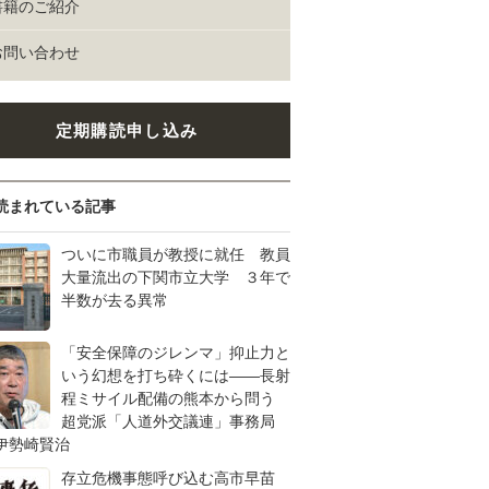
書籍のご紹介
お問い合わせ
定期購読申し込み
読まれている記事
ついに市職員が教授に就任 教員
大量流出の下関市立大学 ３年で
半数が去る異常
「安全保障のジレンマ」抑止力と
いう幻想を打ち砕くには――長射
程ミサイル配備の熊本から問う
超党派「人道外交議連」事務局
伊勢崎賢治
存立危機事態呼び込む高市早苗