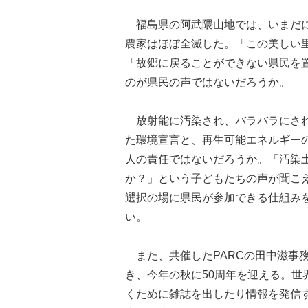
福島県の阿武隈山地では、いまだに
農家はほぼ全滅した。「この美しい
「故郷に戻ることができない県民を
のが県民の声ではないだろうか。
放射能に汚染され、バラバラにされ
た環境宣言と、再生可能エネルギー
人の責任ではないだろうか。「汚染
か？」という子どもたちの声が聞こ
選択の場に県民が参加できる仕組み
い。
また、共催したPARCの田中滋事
き、今年の秋に50周年を迎える。
くために雑誌を出したり情報を発信