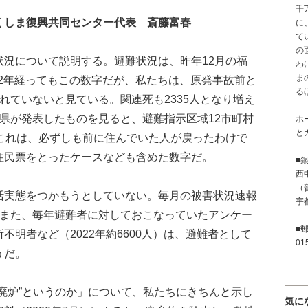
千
くしま復興共同センター代表 斎藤富春
に
て
の
況について説明する。避難状況は、昨年12月の福
わ
ま
。12年経ってもこの数字だが、私たちは、原発事故前と
る
れていないと見ている。関連死も2335人となり増え
県が発表したものを見ると、避難指示区域12市町村
ホ
と
。これは、必ずしも前に住んでいた人が戻ったわけで
住民票をとったケースなども含めた数字だ。
■
西
（普
実態をつかもうとしていない。毎月の被害状況速報
宇
。また、毎年避難者に対しておこなっていたアンケー
■
明者など（2022年約6600人）は、避難者として
01
うだ。
廃炉”というのか」について、私たちにきちんと示し
気に