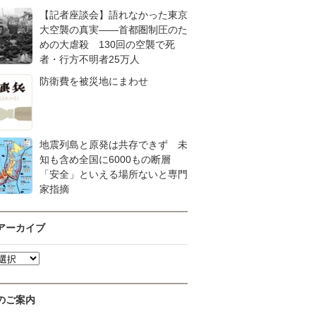
【記者座談会】語れなかった東京
大空襲の真実――首都圏制圧のた
めの大虐殺 130回の空襲で死
者・行方不明者25万人
防衛費を被災地にまわせ
地震列島と原発は共存できず 未
知も含め全国に6000もの断層
「安全」といえる場所ないと専門
家指摘
アーカイブ
のご案内