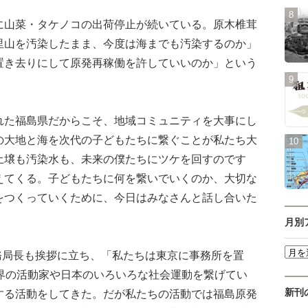
山菜・タケノコの出荷停止が続いている。原木椎茸
里山を汚染したまま、今度は海までも汚染するのか」
置き去りにして原発再稼働を許していいのか」という
た福島県だからこそ、地域コミュニティを大事にし
の大地と海を次代の子どもたちに繋ぐことが私たち大
土壌も汚染水も、未来の僕たちにツケを回すのです
えてくる。子どもたちに何を繋いでいくのか、大切な
をつくっていくために、今日はみなさんと話し合いた
月別
務局長も挨拶に立ち、「私たちは東京に事務所を置
世界の活動家や日本のいろいろな社会運動を繋げてい
新刊
する活動をしてきた。だが私たちの活動では福島原発