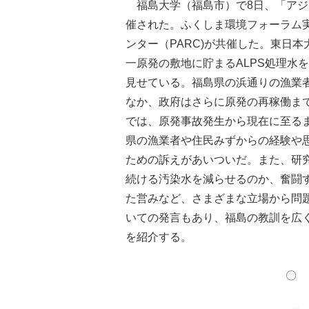
福島大学（福島市）で8日、「アジ
催された。ふくしま環境フォーラム
ンター（PARC)が共催した。東日
一原発の敷地に貯まるALPS処理水
見せている。福島県の浜通りの漁業
なか、政府はさらに原発の再稼働ま
では、原発事故発生から現在に至る
県の漁業者や住民みずからの経験や
ための訴えがあいついだ。また、研
続ける汚染水を減らせるのか、奮闘
た営みなど、さまざまな立場から問
いての発言もあり、福島の教訓を広
を紹介する。