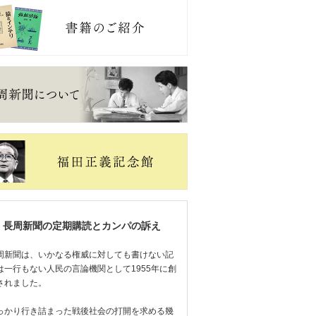
長周新聞の定期購読とカンパの訴え
周新聞は、いかなる権威に対しても書けない記
は一行もない人民の言論機関として1955年に創
されました。
っかり行き詰まった戦後社会の打開を求める幾