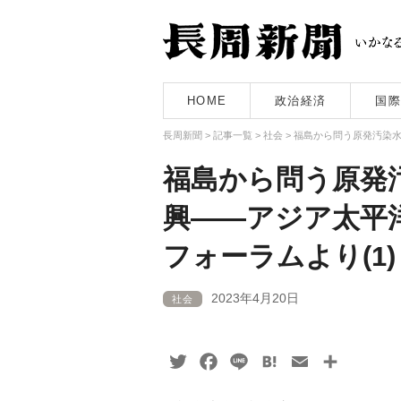
HOME
政治経済
国際
長周新聞
>
記事一覧
>
社会
>
福島から問う原発汚染水
福島から問う原発
興――アジア太平
フォーラムより(1)
2023年4月20日
社会
Twitter
Facebook
Line
Hatena
Email
共
有