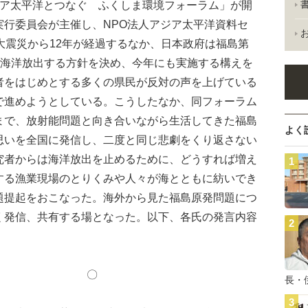
ア太平洋とつなぐ ふくしま環境フォーラム」が開
実行委員会が主催し、NPO法人アジア太平洋資料セ
本大震災から12年が経過するなか、日本政府は福島第
を海洋放出する方針を決め、今年にも実施する構えを
者をはじめとする多くの県民が反対の声を上げている
で進めようとしている。こうしたなか、同フォーラム
まで、放射能問題と向き合いながら生活してきた福島
よく
思いを全国に発信し、二度と同じ悲劇をくり返さない
究者からは海洋放出を止めるために、どうすれば増え
する漁業現場のとりくみや人々が海とともに紡いでき
題提起をおこなった。海外から見た福島原発問題につ
く発信、共有する場となった。以下、各氏の発言内容
〇 〇
長・