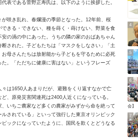
代表である菅野正寿氏は、以下のように挨拶した。
が咲き乱れ、春爛漫の季節となった。12年前、桜
ができる・できない、種を蒔く・蒔けない、野菜を食
不安の渦の中にあった。うちの隣の家のおばあちゃん
分断された。子どもたちは「マスクをしなさい」「土
、お母さんたちは放射能から子どもを守るために必死
った。「ただちに健康に害はない」というフレーズ
々は1650人あまりだが、避難をくり返すなかで亡
ど、原発災害関連死は2400人近くになっている。
家、いちご農家など多くの農家がみずから命を絶って
会】
ールされている」といって強行した東京オリンピック
ンピックになっていたように、国民を欺くとどうなる