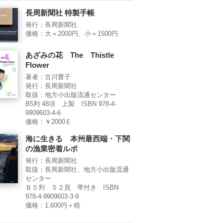
長周新聞社 特製手帳
発行：長周新聞社
価格：大＝2000円、小＝1500円
あざみの花 The Thistle
Flower
著者：古川豊子
発行：長周新聞社
取扱：地方小出版流通センター
B5判 48項 上製 ISBN 978-4-
9909603-4-6
価格：￥2000Ｅ
海に生きる 本州最西端・下関
の漁業密着ルポ
発行：長周新聞社
取扱：長周新聞社、地方小出版流通
センター
Ｂ５判 ５２頁 帯付き ISBN
978-4-9909603-3-9
価格：1,600円＋税