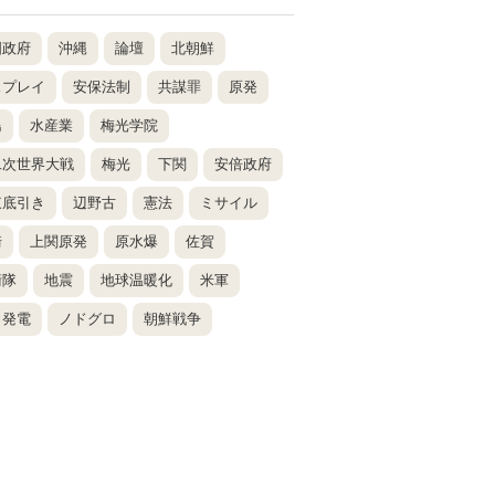
国政府
沖縄
論壇
北朝鮮
スプレイ
安保法制
共謀罪
原発
島
水産業
梅光学院
二次世界大戦
梅光
下関
安倍政府
東底引き
辺野古
憲法
ミサイル
崎
上関原発
原水爆
佐賀
衛隊
地震
地球温暖化
米軍
力発電
ノドグロ
朝鮮戦争