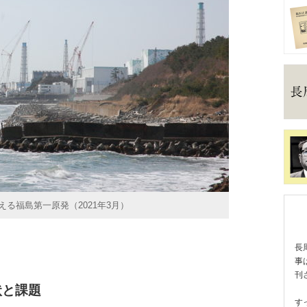
る福島第一原発（2021年3月）
長
事
刊
状と課題
す