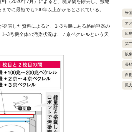
料（2020年7月）によると、廃棄物を除去し、敷地
までに最短でも100年以上かかるとされている。
米
オ
が発表した資料によると、1~3号機にある格納容器の
広
1~3号機全体の汚染状況は、７京ベクレルという天
。
第
以
長
自
風