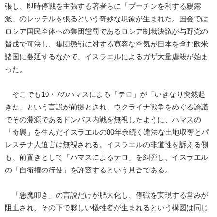
張し、即時停戦を主張する著者らに「プーチンを利する親露
派」のレッテルを張るという奇妙な現象が生まれた。国会では
ロシア国民全体への集団懲罰であるロシア制裁決議が与野党の
賛成で可決し、集団懲罰に対する寛容な空気が日本を含む欧米
諸国に蔓延するなかで、イスラエルによるガザ大量虐殺が始ま
った。
そこでも10・7のハマスによる「テロ」が「いきなり突然起
きた」という言説が前提とされ、ウクライナ戦争をめぐる論議
でその淵源であるドンバス内戦を無視したように、ハマスの
「奇襲」を生んだイスラエルの80年余続く違法な土地収奪とパ
レスチナ人迫害は無視される。イスラエルの非道性を訴える側
も、前置きとして「ハマスによるテロ」を糾弾し、イスラエル
の「自衛権の行使」を許容するという具合である。
「悪魔叩き」の言説だけが肥大化し、停戦を実現する営みが
阻止され、その下で夥しい犠牲者が生まれるという構図は同じ