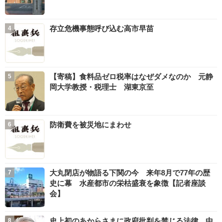
存立危機事態呼び込む高市早苗
【寄稿】食料品ゼロ税率はなぜダメなのか 元静
岡大学教授・税理士 湖東京至
防衛費を被災地にまわせ
大丸閉店が物語る下関の今 来年8月で77年の歴
史に幕 水産都市の栄枯盛衰を象徴【記者座談
会】
史上初のあからさまに政府批判を禁じる法律 中