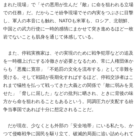
まれた現場」で「その悪用が生んだ『敵』に命を狙われる立場
での任務」だ。だからこそ紛争現場でその内実をつぶさに目撃
し、軍人の本音にも触れ、NATOも米軍も、ロシア、北朝鮮、
中国との武力行使に一時的感情にまかせて突き進めるほど一枚
岩でないことも肌身を通じて体感している。
また、停戦実務家は、その実現のために戦争犯罪などの追及
を一時棚上げにする冷徹さが必要となるため、常に人権団体か
らも「悪魔に寛容」「不処罰の文化を流布する」として非難を
受ける。そして戦闘が長期化すればするほど、停戦交渉者はこ
れまで犠牲を払って戦ってきた大義との関係で「敵に弱みを見
せた」「脅しに屈した」などの批判に晒され、ときに背後の味
方から命を狙われることもあるという。同調圧力が支配する紛
争当事国であれば十分に想定されることだ。
だが現在、少なくとも外部の「安全地帯」にいる私たち、か
つて侵略戦争に国民を駆り立て、破滅的局面に追い詰められて