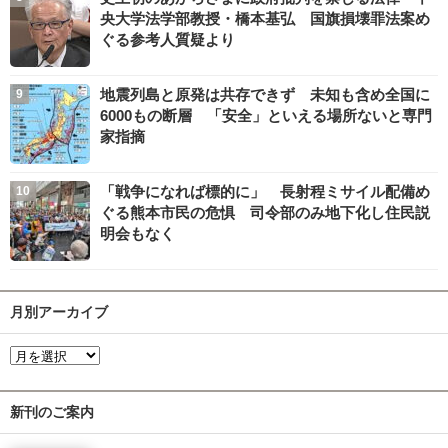
央大学法学部教授・橋本基弘 国旗損壊罪法案め
ぐる参考人質疑より
地震列島と原発は共存できず 未知も含め全国に
6000もの断層 「安全」といえる場所ないと専門
家指摘
「戦争になれば標的に」 長射程ミサイル配備め
ぐる熊本市民の危惧 司令部のみ地下化し住民説
明会もなく
月別アーカイブ
新刊のご案内