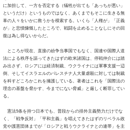
に加担して、一方を否定する（犠牲が出ても「あっちが悪い」
というだけ）というものではなく、あくまでもそこに生きる無
辜の人々をいかに救うかを模索する。いくら「人権が」「正義
が」と悲憤慷慨したところで、戦闘を止めることなしにその回
復は為し得ないからだ。
ところが現在、直接の紛争当事国でもなく、国連や国際人道
法による秩序を謳ってきたはずの欧米諸国は、停戦仲介には踏
み出さず、ロシアには経済制裁、ウクライナには軍事支援一辺
倒、そしてイスラエルのパレスチナ人大量虐殺に対しては制裁
を科すどころかこれを擁護している。著者はこれを「国際法の
理念の基盤を脅かす、今までにない脅威」と厳しく断罪してい
る。
憲法9条を持つ日本でも、普段からの排外主義勢力だけでな
く、「戦争反対」「平和主義」を唱えてきたはずのリベラル政
党や護憲団体までが「ロシアと戦うウクライナとの連帯」を主