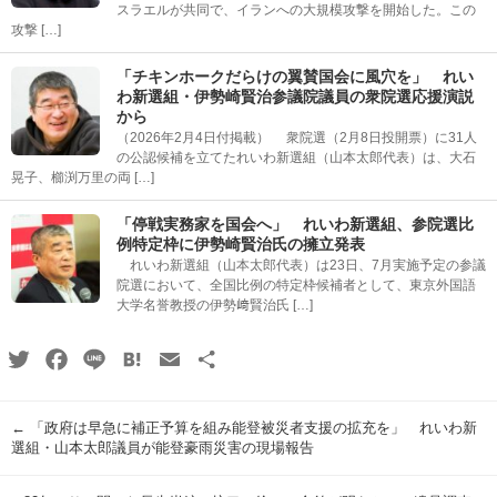
スラエルが共同で、イランへの大規模攻撃を開始した。この
攻撃 […]
「チキンホークだらけの翼賛国会に風穴を」 れい
わ新選組・伊勢崎賢治参議院議員の衆院選応援演説
から
（2026年2月4日付掲載） 衆院選（2月8日投開票）に31人
の公認候補を立てたれいわ新選組（山本太郎代表）は、大石
晃子、櫛渕万里の両 […]
「停戦実務家を国会へ」 れいわ新選組、参院選比
例特定枠に伊勢崎賢治氏の擁立発表
れいわ新選組（山本太郎代表）は23日、7月実施予定の参議
院選において、全国比例の特定枠候補者として、東京外国語
大学名誉教授の伊勢﨑賢治氏 […]
Twitter
Facebook
Line
Hatena
Email
共
有
←
「政府は早急に補正予算を組み能登被災者支援の拡充を」 れいわ新
選組・山本太郎議員が能登豪雨災害の現場報告