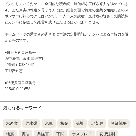
て力にしていくために、全国的な読者網、通信網を広げる努力を強めていま
す。また真実の報道を貫くうえでは、経営の面で特定の企業や組織などのス
ポンサーに頼るわけにはいかず、一人一人の読者・支持者の皆さまの購読料
とカンパに依拠して経営を成り立たせるほかはありません。
ホームページの愛読者の皆さまに本紙の定期購読とカンパによるご協力を訴
えるものです。
■銀行振込口座番号
西中国信用金庫 唐戸支店
（普通）0334342
宇都宮知恵
■郵便振替口座番号
01540-0-11658
気になるキーワード
水産業
原水爆
米軍
梅光
論壇
北朝鮮
朝鮮戦争
地震
憲法
共謀罪
下関
オスプレイ
安保法制