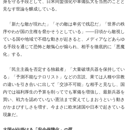
身を守る手段として、日米同盟強化や軍備拡大を当然のことと
見なす世論を醸成している。
「新たな敵が現れた」「その敵は卑劣で残忍だ」「世界の秩
序やわが国の主権を脅かそうとしている」――日頃から敵視し
ている国や地域で不穏な動きが起きると、メディアなどあらゆ
る手段を通じて恐怖と敵愾心が煽られ、相手を徹底的に「悪魔
化」する。
「民主主義を否定する独裁者」「大量破壊兵器を保持してい
る」「予測不能なテロリスト」などの言説、果ては人種や宗教
の違いを引き合いに出して「交渉不可能」な相手と見なし、国
内では福利厚生の予算を削ってでも軍備を増強し、最新兵器を
買い、戦力を認めていない憲法まで変えてしまおうという動き
がかまびすしさを増す。今まさに欧米諸国や日本で起きている
現象だ。
大国が仕掛ける「安全保障化」の罠