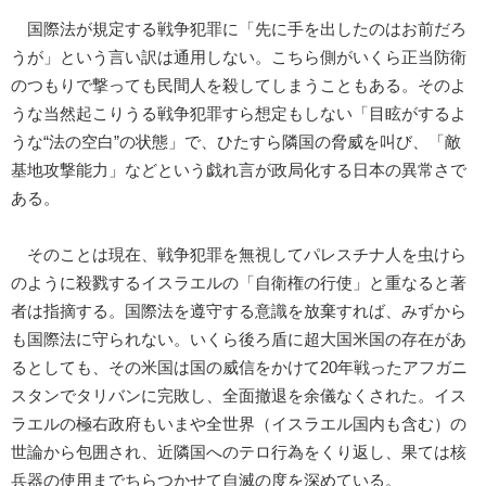
国際法が規定する戦争犯罪に「先に手を出したのはお前だろ
うが」という言い訳は通用しない。こちら側がいくら正当防衛
のつもりで撃っても民間人を殺してしまうこともある。そのよ
うな当然起こりうる戦争犯罪すら想定もしない「目眩がするよ
うな“法の空白”の状態」で、ひたすら隣国の脅威を叫び、「敵
基地攻撃能力」などという戯れ言が政局化する日本の異常さで
ある。
そのことは現在、戦争犯罪を無視してパレスチナ人を虫けら
のように殺戮するイスラエルの「自衛権の行使」と重なると著
者は指摘する。国際法を遵守する意識を放棄すれば、みずから
も国際法に守られない。いくら後ろ盾に超大国米国の存在があ
るとしても、その米国は国の威信をかけて20年戦ったアフガニ
スタンでタリバンに完敗し、全面撤退を余儀なくされた。イス
ラエルの極右政府もいまや全世界（イスラエル国内も含む）の
世論から包囲され、近隣国へのテロ行為をくり返し、果ては核
兵器の使用までちらつかせて自滅の度を深めている。