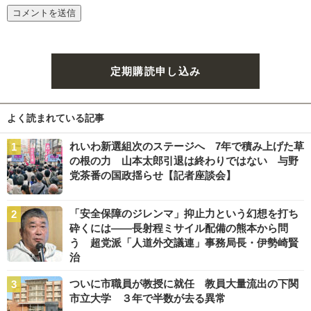
定期購読申し込み
よく読まれている記事
れいわ新選組次のステージへ 7年で積み上げた草
の根の力 山本太郎引退は終わりではない 与野
党茶番の国政揺らせ【記者座談会】
「安全保障のジレンマ」抑止力という幻想を打ち
砕くには――長射程ミサイル配備の熊本から問
う 超党派「人道外交議連」事務局長・伊勢崎賢
治
ついに市職員が教授に就任 教員大量流出の下関
市立大学 ３年で半数が去る異常