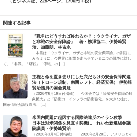
（ビジネス社、228ページ、1700円＋税）
関連する記事
『戦争はどうすれば終わるか？：ウクライナ、ガザ
と非戦の安全保障論』 著・柳澤協二、伊勢﨑賢
治、加藤朗、林吉永
本書は「ウクライナ、ガザと非戦の安全保障論」の副題に
みるように、今世界に衝撃を走らせている二つの戦争に対し
て、「非戦」「避戦」「停戦」の […]
主権と命を置き去りにした穴だらけの安全保障関連
法（ドローン規制、南西シフト、経済安保） 伊勢崎
賢治議員の国会質疑
（2026年6月19日付掲載） 今国会では「経済安全保障の対
象拡大」と「防衛力・インフラの防衛強化」を大きな柱に、
国家情報会議設置法、 […]
米国内問題に起因する国際法違反のイラン攻撃――
日本は対米関係を見直す契機に れいわ新選組参議
院議員・伊勢崎賢治
（2026年3月4日付掲載） 2026年2月28日、アメリカとイ