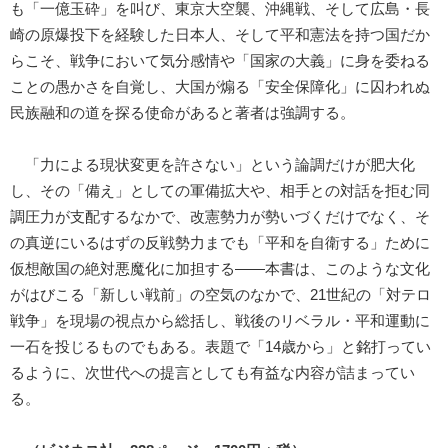
も「一億玉砕」を叫び、東京大空襲、沖縄戦、そして広島・長
崎の原爆投下を経験した日本人、そして平和憲法を持つ国だか
らこそ、戦争において気分感情や「国家の大義」に身を委ねる
ことの愚かさを自覚し、大国が煽る「安全保障化」に囚われぬ
民族融和の道を探る使命があると著者は強調する。
「力による現状変更を許さない」という論調だけが肥大化
し、その「備え」としての軍備拡大や、相手との対話を拒む同
調圧力が支配するなかで、改憲勢力が勢いづくだけでなく、そ
の真逆にいるはずの反戦勢力までも「平和を自衛する」ために
仮想敵国の絶対悪魔化に加担する――本書は、このような文化
がはびこる「新しい戦前」の空気のなかで、21世紀の「対テロ
戦争」を現場の視点から総括し、戦後のリベラル・平和運動に
一石を投じるものでもある。表題で「14歳から」と銘打ってい
るように、次世代への提言としても有益な内容が詰まってい
る。