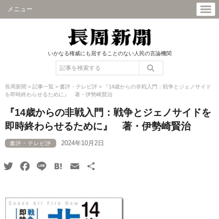
メニュー
いかなる権威にも屈することのない人民の言論機関
長周新聞
>
記事一覧
>
書評・テレビ評
>
『14歳からの非戦入門：戦争とジェノサイド
を即時終わらせるために』 著・伊勢崎賢治
『14歳からの非戦入門：戦争とジェノサイドを
即時終わらせるために』 著・伊勢崎賢治
2024年10月2日
書評・テレビ評
Twitter
Facebook
Line
Hatena
Email
共
有