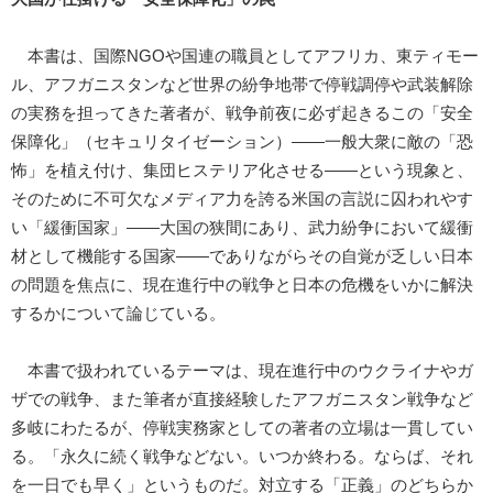
本書は、国際NGOや国連の職員としてアフリカ、東ティモー
ル、アフガニスタンなど世界の紛争地帯で停戦調停や武装解除
の実務を担ってきた著者が、戦争前夜に必ず起きるこの「安全
保障化」（セキュリタイゼーション）――一般大衆に敵の「恐
怖」を植え付け、集団ヒステリア化させる――という現象と、
そのために不可欠なメディア力を誇る米国の言説に囚われやす
い「緩衝国家」――大国の狭間にあり、武力紛争において緩衝
材として機能する国家――でありながらその自覚が乏しい日本
の問題を焦点に、現在進行中の戦争と日本の危機をいかに解決
するかについて論じている。
本書で扱われているテーマは、現在進行中のウクライナやガ
ザでの戦争、また筆者が直接経験したアフガニスタン戦争など
多岐にわたるが、停戦実務家としての著者の立場は一貫してい
る。「永久に続く戦争などない。いつか終わる。ならば、それ
を一日でも早く」というものだ。対立する「正義」のどちらか