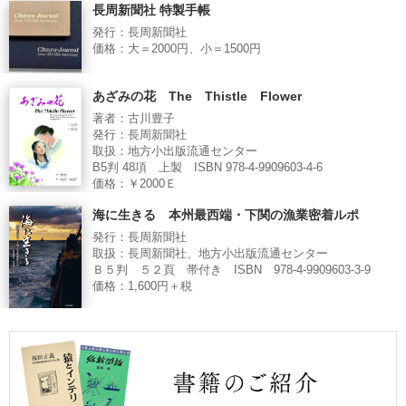
長周新聞社 特製手帳
発行：長周新聞社
価格：大＝2000円、小＝1500円
あざみの花 The Thistle Flower
著者：古川豊子
発行：長周新聞社
取扱：地方小出版流通センター
B5判 48項 上製 ISBN 978-4-9909603-4-6
価格：￥2000Ｅ
海に生きる 本州最西端・下関の漁業密着ルポ
発行：長周新聞社
取扱：長周新聞社、地方小出版流通センター
Ｂ５判 ５２頁 帯付き ISBN 978-4-9909603-3-9
価格：1,600円＋税