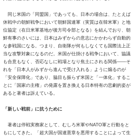
同じ米国の「同盟国」であっても、日本の場合は、たとえば
休戦中の朝鮮戦争において朝鮮国連軍（実質は在韓米軍）と地
位協定（在日米軍基地が後方司令部となる）を結んでおり、朝
鮮有事のさいには、日本はみずからの意志にかかわらず自動的
な参戦国になる。つまり、自衛隊が何もしなくても国際法上正
当な攻撃対象になるのだ。米国が仕掛ける戦争において、協議
も合意もなく、否応なしに戦場となり焦土にされる関係――そ
れを「日本人がみずから進んで受け入れる」ように煽るのが
「安全保障化」であり、脇目も振らず米国と「一体化」するこ
とに「国家の主権」の発露を置き換える日本特有の悲劇的姿が
あると著者は訴えている。
「新しい戦前」に抗うために
著者は停戦実務家として、むしろ米軍やNATO軍と行動をと
もにしてきた。「超大国が国連憲章を悪用することによって生