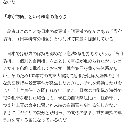
なのだ。
「専守防衛」という概念の危うさ
著者はこのことを日本の改憲派・護憲派のなかにある「専守
防衛」（日本特有の概念）とつなげて問題を提起している。
日本では戦力の保持を認めない憲法9条を持ちながらも「専守
防衛」「個別的自衛権」を是として軍拡が進められたが、ジェ
ノサイド条約に批准しておらず、戦争犯罪を裁く法体系がな
い。そのため100年前の関東大震災で起きた朝鮮人虐殺のよう
な集団暴行や殺害事件が発生したときに、それを煽動したり命
じた「上官責任」が問われない。また、日本の自衛隊が海外で
戦争犯罪を犯した場合にも、現在の自衛隊法には「抗命罪」、
つまり上官の命令に背いた末端の自衛官を罰する法しかない。
まさに「ヤクザの親分と鉄砲玉」の関係のまま、世界屈指の軍
事力を有する国になっているのだ。