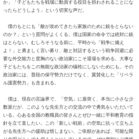
か」「子どもたちを戦場に動員する役目を担わされることにな
ったらどうしよう」という切実な声だ。
僕のもとにも「敵が攻めてきたら家族のために銃をとらない
のか？」という質問がよくくる。僕は国家の命令では絶対に銃
はとらない。むしろそうなる前に、平時から「戦争に備え
よ！」と勇ましく言い募り、敵と対話するという戦争回避に必
要な外交能力と度胸のない政治家にこそ退場を求める。大事な
子どもたちをこの無能な政治家の犠牲にしないためにも。その
政治家には、普段の保守勢力だけでなく、翼賛化した「リベラ
ル護憲勢力」も含まれる。
僕は、現在の言論界で、「空気」に盾突く、本当に小さな少
数派だが、このような先生方との交流の中で勇気をいただいて
いる。心ある全国の教職員の皆さんとぜひ一緒に平和教育の指
針を立て直したい。この「新しい戦前」の空気に抗って立ち上
がる先生方への援助は惜しまない。ご依頼があれば、可能な限