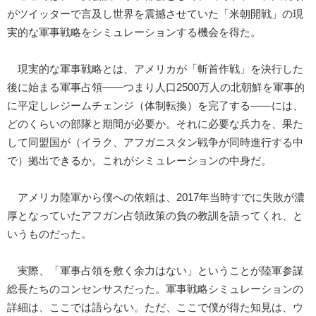
がツイッターで言及し世界を震撼させていた「米朝開戦」の現
実的な軍事戦略をシミュレーションする機会を得た。
現実的な軍事戦略とは、アメリカが「斬首作戦」を決行した
後に始まる軍事占領――つまり人口2500万人の北朝鮮を軍事的
に平定しレジームチェンジ（体制転換）を完了する――には、
どのくらいの部隊と期間が必要か。それに必要な兵力を、果た
して同盟国が（イラク、アフガニスタン戦争が同時進行する中
で）拠出できるか。これがシミュレーションの中身だ。
アメリカ陸軍から僕への依頼は、2017年当時すでに失敗が濃
厚となっていたアフガン占領政策の負の教訓を語ってくれ、と
いうものだった。
実際、「軍事占領を敷く余力はない」ということが陸軍参謀
総長たちのコンセンサスだった。軍事戦略シミュレーションの
詳細は、ここでは語らない。ただ、ここで僕が得た知見は、ウ