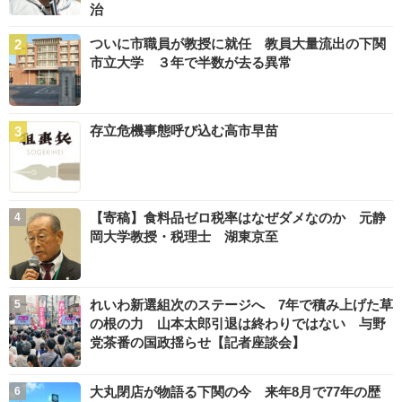
治
ついに市職員が教授に就任 教員大量流出の下関
市立大学 ３年で半数が去る異常
存立危機事態呼び込む高市早苗
【寄稿】食料品ゼロ税率はなぜダメなのか 元静
岡大学教授・税理士 湖東京至
れいわ新選組次のステージへ 7年で積み上げた草
の根の力 山本太郎引退は終わりではない 与野
党茶番の国政揺らせ【記者座談会】
大丸閉店が物語る下関の今 来年8月で77年の歴