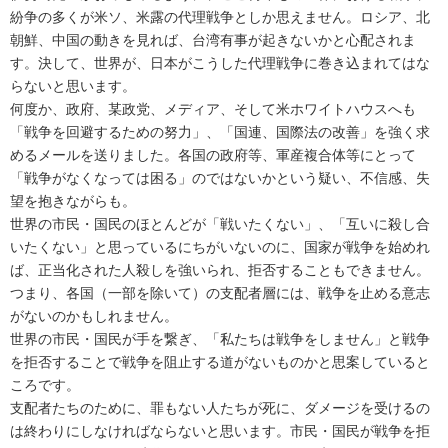
紛争の多くが米ソ、米露の代理戦争としか思えません。ロシア、北
朝鮮、中国の動きを見れば、台湾有事が起きないかと心配されま
す。決して、世界が、日本がこうした代理戦争に巻き込まれてはな
らないと思います。
何度か、政府、某政党、メディア、そして米ホワイトハウスへも
「戦争を回避するための努力」、「国連、国際法の改善」を強く求
めるメールを送りました。各国の政府等、軍産複合体等にとって
「戦争がなくなっては困る」のではないかという疑い、不信感、失
望を抱きながらも。
世界の市民・国民のほとんどが「戦いたくない」、「互いに殺し合
いたくない」と思っているにちがいないのに、国家が戦争を始めれ
ば、正当化された人殺しを強いられ、拒否することもできません。
つまり、各国（一部を除いて）の支配者層には、戦争を止める意志
がないのかもしれません。
世界の市民・国民が手を繋ぎ、「私たちは戦争をしません」と戦争
を拒否することで戦争を阻止する道がないものかと思案していると
ころです。
支配者たちのために、罪もない人たちが死に、ダメージを受けるの
は終わりにしなければならないと思います。市民・国民が戦争を拒