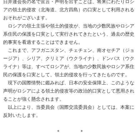
日弁連会長の名で宣言・声明を出すことは、将来にわたりロシ
アの領土的侵攻（北海道、北方四島）の口実として利用される
おそれがございます。
ロシアの領土主張や領土的侵攻が、当地の少数民族やロシア
系住民の保護を口実として実行されてきたという、過去の歴史
的事実を看過することはできません。
これまで、アフガニスタン、チェチェン、南オセチア（ジョ
ージア）、シリア、クリミア（ウクライナ）、ドンバス（ウク
ライナ）等は、すべてロシアが、当地の少数民族やロシア系住
民の保護を口実として、領土的侵攻を行ってきたものです。
現下の国際情勢に鑑みれば、日本の安全保障上、このような
声明がロシアによる領土的侵攻等の政治的口実として悪用され
ることが強く懸念されます。
以上により、当委員会（国際交流委員会）としては、本案に
反対いたします。
＊ ＊