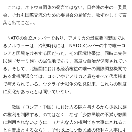
これは、ネトウヨ団体の発言ではない。日弁連の中の一委員
会、それも国際交流のための委員会の見解だ。恥ずかしくて言
葉も出てこない。
NATOの創立メンバーであり、アメリカの最重要同盟国であ
るノルウェーは、冷戦時代には、NATOメンバーの中で唯一ロ
シアと国境を共有する国だった。その国境地帯は、同時に先住
民族（サーミ族）の居住地であり、高度な自治が保障されてい
る。そして、北極圏における経済権益の唯一の国際調整機関で
ある北極評議会では、ロシアやアメリカと肩を並べて代表権ま
で与えられている。ウクライナ戦争の勃発以来、これらの制度
に変化があったとは聞いていない。
「敵国（ロシア・中国）に付け入る隙を与えるから少数民族
の権利を制限する」のではなく、なぜ「少数民族の不満が敵国
に利用されないように、（どんな人の権利でも大事にされるこ
とを普通とするなら）、それ以上に少数民族の権利を大事にす