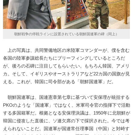
朝鮮戦争の停戦ラインに設置されている朝鮮国連軍の碑（同上）
上の写真は、共同警備地区の米陸軍コマンダーが、僕を含む
各国の陸軍参謀総長たちにブリーフィングしているところだ
が、後ろの石碑に注目してもらいたい。もちろん韓国、アメリ
カ。そして、イギリスやオーストラリアなど22カ国の国旗が見
える。これが、韓国に司令部がある「朝鮮国連軍」だ。
朝鮮国連軍は、国連憲章第七章に基づいて安保理が統括する
PKOのような「国連軍」ではなく、米軍司令官の指揮下で活動
する多国籍軍だ。根拠となる安保理決議は、1950年に北朝鮮が
韓国に侵攻した直後に、ソ連欠席の下で採択された。今では考
えられないことだ。国連軍が国連常任理事国（中国）と対峙す