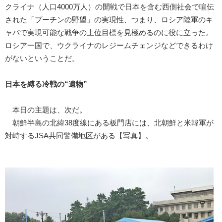
クライナ（人口4000万人）の開戦で日本を含む西側社会で喧伝
された「プーチンの野望」の実現性、つまり、ロシア陸軍のキ
ャパで実現可能な戦争の上位目標を見極めるのに役に立った。
ロシア一国で、ウクライナのレジームチェンジなどできるわけ
がないということだ。
日本を縛る冷戦の“遺物”
本日の主題は、次だ。
朝鮮半島の北緯38度線にある板門店には、北朝鮮と米韓軍が
対峙するJSA共同警備地区がある【写真】。