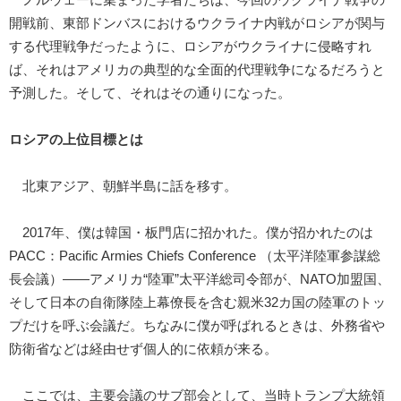
ノルウェーに集まった学者たちは、今回のウクライナ戦争の
開戦前、東部ドンバスにおけるウクライナ内戦がロシアが関与
する代理戦争だったように、ロシアがウクライナに侵略すれ
ば、それはアメリカの典型的な全面的代理戦争になるだろうと
予測した。そして、それはその通りになった。
ロシアの上位目標とは
北東アジア、朝鮮半島に話を移す。
2017年、僕は韓国・板門店に招かれた。僕が招かれたのは
PACC：Pacific Armies Chiefs Conference （太平洋陸軍参謀総
長会議）――アメリカ“陸軍”太平洋総司令部が、NATO加盟国、
そして日本の自衛隊陸上幕僚長を含む親米32カ国の陸軍のトッ
プだけを呼ぶ会議だ。ちなみに僕が呼ばれるときは、外務省や
防衛省などは経由せず個人的に依頼が来る。
ここでは、主要会議のサブ部会として、当時トランプ大統領