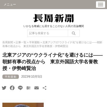
メニュー
いかなる権威にも屈することのない人民の言論機関
長周新聞
>
記事一覧
>
平和運動
>
北東アジアの“ウクライナ化”を避けるには――朝鮮
有事の視点から 東京外国語大学名誉教授・伊勢崎賢治
北東アジアの“ウクライナ化”を避けるには――
朝鮮有事の視点から 東京外国語大学名誉教
授・伊勢崎賢治
2023年10月5日
平和運動
Twitter
Facebook
Line
Hatena
Email
共
有