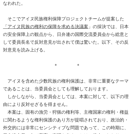
なわれた。
そこでアイヌ民族権利保障プロジェクトチームが提案した
「
アイヌ民族の権利の保障を求める決議案
」の採決では、日本
の安全保障上の観点から、日弁連の国際交流委員会から総意と
して委員長名で反対意見が出されて僕は驚いた。以下、その反
対意見を読み上げる。
＊ ＊
アイヌを含めた少数民族の権利保護は、非常に重要なテーマ
であることは、当委員会としても理解しております。
しかしながら、当委員会としては、本案に対して、以下の理
由により反対せざるを得ません。
本案は、固有の漁労・狩猟の権利等、主権国家の権利・権益
に関わるような権利保護のあり方が提唱されており、政治的・
外交的には非常にセンシティブな問題であって、この時期に、