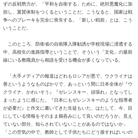
ずの反戦勢力が、「平和を自衛する」ために、絶対悪魔化に加
担し、翼賛体制をつくるということだ。こうなると、国家は戦
争へのブレーキを完全に喪失する。「新しい戦前」とは、こう
いうことだ。
このところ、防衛省の自衛隊入隊勧誘が学校現場に浸透する
中、高校生の進路指導ということで、そういう「文化」の最前
線にいる教職員から相談を受ける機会が多くなっている。
「大手メディアの報道はどれもロシアが悪で、ウクライナは
善というようなものばかりで、あっという間に日本全体が『ウ
クライナ、かわいそう』『ゼレンスキー、頑張れ』となってし
まったように感じた。『日本にもゼレンスキーのような指導者
が必要だ』と作文に書いてきた生徒もいた。はたして、今、目
にしている情報をそのまま鵜呑みにして良いのだろうか。見え
ていない部分、知らされていないことがあるのではないか」
「この空気の中で、教師として子供たちにどう接すればいいの