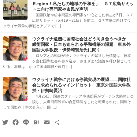
Ｒegion！私たちの地域の平和を」 Ｇ７広島サミッ
トに向け専門家や市民が声明
国際政治や紛争問題の専門家を中心とした有志が5日、Ｇ７
広島サミット（5月19～21日）を前に、Ｇ７首脳に向けてウ
クライナ戦争の停戦とアジアで […]
ウクライナ危機に国際社会はどう向き合うべきか
緩衝国家・日本も迫られる平和構築の課題 東京外
国語大学教授・伊勢崎賢治氏に聞く
ロシアとの戦闘が続くウクライナの緊迫した情勢は、日本
を含む国際社会を巻き込み、さまざまな議論を呼び起こして
いる。本紙は、かつて国連職員や政府 […]
ウクライナ戦争における停戦実現の展望――国際社
会に求められるマインドセット 東京外国語大学教
授・伊勢崎賢治
4月26日、国連のグテーレス事務総長がプーチン大統領と会
談し、人道回廊設置の合意確認をしたと報道された。国連そ
して国際赤十字の介入が、回 […]
Twitter
Facebook
Line
Hatena
Email
共
有