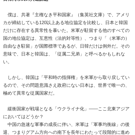
僕は、共著『主権なき平和国家』（集英社文庫）で、アメリ
カが締結している120以上ある地位協定を比較し、日本と韓国
だけに存在する異常性を暴いた。米軍が駐留する他のすべての
国の地位協定は、互恵性（法的対等性）、つまり「（米軍の）
自由なき駐留」が国際標準であるが、日韓だけは例外だ。その
意味で、日本と韓国は、「従属二兄弟」と呼べるかもしれな
い。
しかし、韓国は「平和時の指揮権」を米軍から取り戻してい
るので、その問題意識さえ政府にない日本は、世界で唯一の、
極めて異常な従属国家だ。
緩衝国家が戦場となる「ウクライナ化」――ここ北東アジア
においてはどうか？
中国の急速な軍事の成長に伴い、米軍は「軍事均衡線」の後
退、つまりグアム方向への南下を長年にわたって段階的に進め