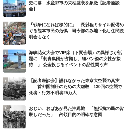
史に幕 水産都市の栄枯盛衰を象徴【記者座談
会】
「戦争になれば標的に」 長射程ミサイル配備め
ぐる熊本市民の危惧 司令部のみ地下化し住民説
明会もなく
海峡花火大会でVIP席（下関会場）の異様さが話
題に 「刺青集団が占拠し、紐パン姿の女性が接
待…」 公金投じるイベントの品性問う声
【記者座談会】語れなかった東京大空襲の真実
――首都圏制圧のための大虐殺 130回の空襲で
死者・行方不明者25万人
おじい、おばあが見た沖縄戦 「無抵抗の民の皆
殺しだった」 占領目的の明確な意図