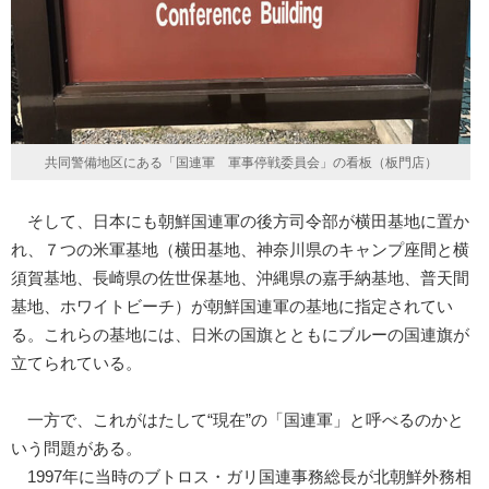
共同警備地区にある「国連軍 軍事停戦委員会」の看板（板門店）
そして、日本にも朝鮮国連軍の後方司令部が横田基地に置か
れ、７つの米軍基地（横田基地、神奈川県のキャンプ座間と横
須賀基地、長崎県の佐世保基地、沖縄県の嘉手納基地、普天間
基地、ホワイトビーチ）が朝鮮国連軍の基地に指定されてい
る。これらの基地には、日米の国旗とともにブルーの国連旗が
立てられている。
一方で、これがはたして“現在”の「国連軍」と呼べるのかと
いう問題がある。
1997年に当時のブトロス・ガリ国連事務総長が北朝鮮外務相