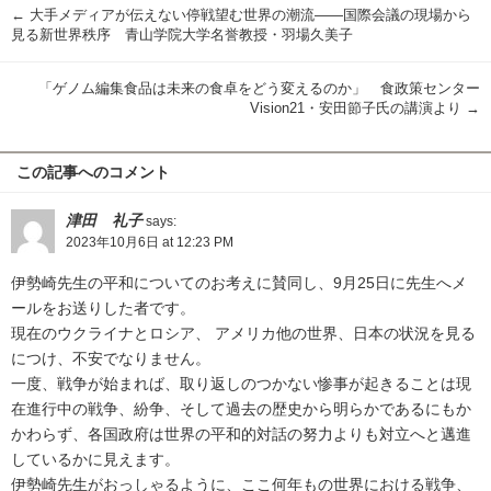
←
大手メディアが伝えない停戦望む世界の潮流――国際会議の現場から
見る新世界秩序 青山学院大学名誉教授・羽場久美子
「ゲノム編集食品は未来の食卓をどう変えるのか」 食政策センター
Vision21・安田節子氏の講演より
→
この記事へのコメント
津田 礼子
says:
2023年10月6日 at 12:23 PM
伊勢崎先生の平和についてのお考えに賛同し、9月25日に先生へメ
ールをお送りした者です。
現在のウクライナとロシア、 アメリカ他の世界、日本の状況を見る
につけ、不安でなりません。
一度、戦争が始まれば、取り返しのつかない惨事が起きることは現
在進行中の戦争、紛争、そして過去の歴史から明らかであるにもか
かわらず、各国政府は世界の平和的対話の努力よりも対立へと邁進
しているかに見えます。
伊勢崎先生がおっしゃるように、ここ何年もの世界における戦争、