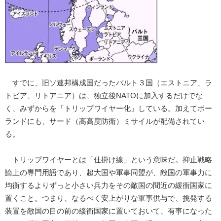
すでに、旧ソ連邦構成国だったバルト３国（エストニア、ラ
トビア、リトアニア）は、独立後NATOに加入するだけでな
く、みずからを「トリップワイヤー化」している。加えてポー
ランドにも、サード（高高度防衛）ミサイルが配備されてい
る。
トリップワイヤーとは「仕掛け線」という意味だ。抑止戦略
論上の専門用語であり、超大国や軍事同盟が、敵国の軍事力に
均衡するよりずっと小さい兵力をその敵国の間近の緩衝国家に
置くこと。つまり、なるべく安上がりな軍事供与で、挑発する
装置を敵国の目の前の緩衝国家に置いておいて、有事になった