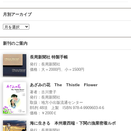
月別アーカイブ
新刊のご案内
長周新聞社 特製手帳
発行：長周新聞社
価格：大＝2000円、小＝1500円
あざみの花 The Thistle Flower
著者：古川豊子
発行：長周新聞社
取扱：地方小出版流通センター
B5判 48項 上製 ISBN 978-4-9909603-4-6
価格：￥2000Ｅ
海に生きる 本州最西端・下関の漁業密着ルポ
発行：長周新聞社