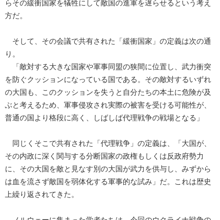
らその緩衝国家を犠牲にして敵国の進軍を遅らせるという考え
方だ。
そして、その会議で共有された「緩衝国家」の定義は次の通
り。
「敵対する大きな国家や軍事同盟の狭間に位置し、武力衝突
を防ぐクッションになっている国である。その敵対するいずれ
の大国も、このクッションを失うと自分たちの本土に危険が及
ぶと考えるため、軍事侵攻され実際の被害を受ける可能性が、
普通の国より格段に高く、しばしば代理戦争の戦場となる」
同じくそこで共有された「代理戦争」の定義は、「大国が、
その内政に深く関与する分断国家の政権もしくは反政府勢力
に、その大国を敵と見なす別の大国が武力を供与し、みずから
は血を流さず敵国を弱体化する軍事的な試み」だ。これは歴史
上繰り返されてきた。