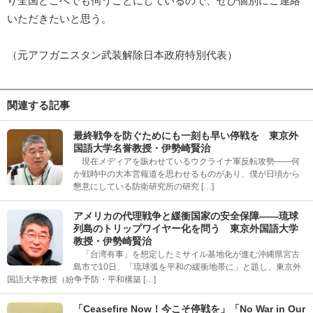
り全国どこへでも伺うことにしているので、ぜひ個別にご連絡
いただきたいと思う。
（元アフガニスタン武装解除日本政府特別代表）
関連する記事
最終戦争を防ぐためにも一刻も早い停戦を 東京外
国語大学名誉教授・伊勢崎賢治
現在メディアを賑わせているウクライナ軍反転攻勢――何
か戦時中の大本営報道を思わせるものがあり、僕が日頃から
懇意にしている防衛研究所の研究 […]
アメリカの代理戦争と緩衝国家の安全保障――琉球
列島のトリップワイヤー化を問う 東京外国語大学
教授・伊勢崎賢治
「台湾有事」を想定したミサイル基地化が進む沖縄県宮古
島市で10日、「琉球弧を平和の緩衝地帯に」と題し、東京外
国語大学教授（紛争予防・平和構築 […]
「Ceasefire Now！今こそ停戦を」「No War in Our