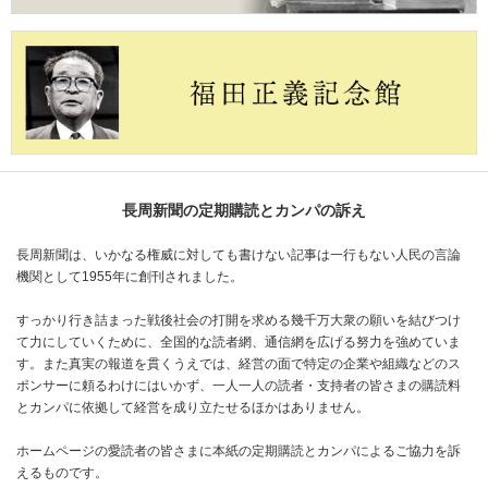
長周新聞の定期購読とカンパの訴え
長周新聞は、いかなる権威に対しても書けない記事は一行もない人民の言論
機関として1955年に創刊されました。
すっかり行き詰まった戦後社会の打開を求める幾千万大衆の願いを結びつけ
て力にしていくために、全国的な読者網、通信網を広げる努力を強めていま
す。また真実の報道を貫くうえでは、経営の面で特定の企業や組織などのス
ポンサーに頼るわけにはいかず、一人一人の読者・支持者の皆さまの購読料
とカンパに依拠して経営を成り立たせるほかはありません。
ホームページの愛読者の皆さまに本紙の定期購読とカンパによるご協力を訴
えるものです。