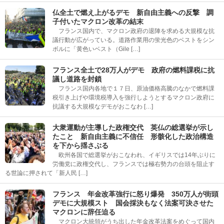
仏全土で燃え上がるデモ 新自由主義への反撃 調
子付いたマクロン改革の結末
フランス国内で、マクロン政府の退陣を求める大規模な抗
議行動が広がっている。道路作業用の蛍光色のベストをシン
ボルに「黄色いベスト（Gile […]
フランス全土で28万人がデモ 政府の燃料課税に抗
議し道路を封鎖
フランス国内各地で１７日、原油価格高騰のなかで燃料課
税引き上げや環境税導入を強行しようとするマクロン政府に
抗議する大規模なデモがおこなわ […]
大衆運動が主導した政権交代 英仏の総選挙が示し
たこと 新自由主義に不信任 形骸化した政治構造
を下から揺さぶる
欧州各国で総選挙がおこなわれ、イギリスでは14年ぶりに
労働党に政権交代し、フランスでは極右勢力の台頭を阻止す
る世論に押されて「新人民 […]
フランス 年金改革強行に怒り爆発 350万人が街頭
デモに大規模スト 国会採決もなく法案可決させた
マクロンに辞任迫る
マクロン大統領がうち出した年金改革法案をめぐって国内