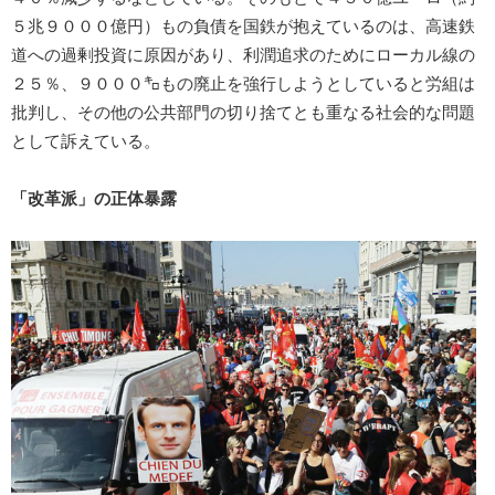
５兆９０００億円）もの負債を国鉄が抱えているのは、高速鉄
道への過剰投資に原因があり、利潤追求のためにローカル線の
２５％、９０００㌔もの廃止を強行しようとしていると労組は
批判し、その他の公共部門の切り捨てとも重なる社会的な問題
として訴えている。
「改革派」の正体暴露