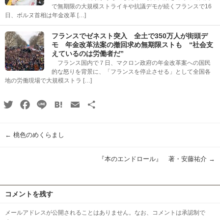
で無期限の大規模ストライキや抗議デモが続くフランスで16
日、ボルヌ首相は年金改革 […]
フランスでゼネスト突入 全土で350万人が街頭デ
モ 年金改革法案の撤回求め無期限ストも “社会支
えているのは労働者だ”
フランス国内で７日、マクロン政府の年金改革案への国民
的な怒りを背景に、「フランスを停止させる」として全国各
地の労働現場で大規模ストラ […]
Twitter
Facebook
Line
Hatena
Email
共
有
←
桃色のめくらまし
『本のエンドロール』 著・安藤祐介
→
コメントを残す
メールアドレスが公開されることはありません。なお、コメントは承認制で