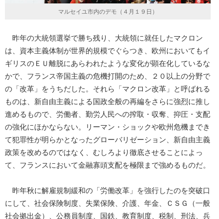
マルセイユ市内のデモ（４月１９日）
昨年の大統領選挙で勝ち残り、大統領に就任したマクロン
は、資本主義体制が世界的規模でぐらつき、欧州においてもイ
ギリスのＥＵ離脱にあらわれたような変化が顕在化しているな
かで、フランス帝国主義の危機打開のため、２０以上の分野で
の「改革」をうちだした。それら「マクロン改革」と呼ばれる
ものは、新自由主義による国政全般の再編をさらに強烈に推し
進めるもので、労働者、勤労人民への搾取・収奪、抑圧・支配
の強化にほかならない。リーマン・ショックや欧州危機までき
て犯罪性が明らかとなったグローバリゼーション、新自由主義
政策を改めるのではなく、むしろより徹底させることによっ
て、フランスにおいて金融寡頭支配を極限まで強めるものだ。
昨年秋に解雇規制緩和の「労働改革」を強行したのを突破口
にして、社会保険制度、失業保険、介護、年金、ＣＳＧ（一般
社会拠出金）、公務員制度、国鉄、教育制度、税制、刑法、兵