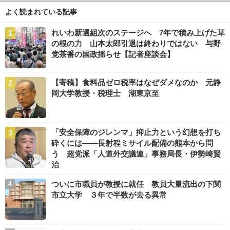
よく読まれている記事
れいわ新選組次のステージへ 7年で積み上げた草
の根の力 山本太郎引退は終わりではない 与野
党茶番の国政揺らせ【記者座談会】
【寄稿】食料品ゼロ税率はなぜダメなのか 元静
岡大学教授・税理士 湖東京至
「安全保障のジレンマ」抑止力という幻想を打ち
砕くには――長射程ミサイル配備の熊本から問
う 超党派「人道外交議連」事務局長・伊勢崎賢
治
ついに市職員が教授に就任 教員大量流出の下関
市立大学 ３年で半数が去る異常