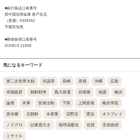
■銀行振込口座番号
西中国信用金庫 唐戸支店
（普通）0334342
宇都宮知恵
■郵便振替口座番号
01540-0-11658
気になるキーワード
第二次世界大戦
共謀罪
長崎
原発
沖縄
広島
米国政府
朝鮮戦争
風力発電
自衛隊
地震
梅光
論壇
米軍
安保法制
下関
上関原発
梅光学院
原水爆
北朝鮮
水産業
辺野古
憲法
オスプレイ
ノドグロ
以東底引き
地球温暖化
佐賀
安倍政府
ミサイル