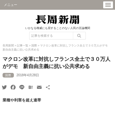
メニュー
いかなる権威にも屈することのない人民の言論機関
長周新聞
>
記事一覧
>
国際
>
マクロン改革に対抗しフランス全土で３０万人がデモ
新自由主義に抗い公共求める
マクロン改革に対抗しフランス全土で３０万人
がデモ 新自由主義に抗い公共求める
2018年4月28日
国際
Twitter
Facebook
Line
Hatena
Email
共
有
業種や利害を超え連帯