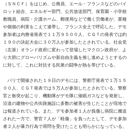
（ＳＮＣＦ）をはじめ、公務員、エール・フランスなどのパイ
ロット組合、エネルギー部門、公共放送部門、保育園・小学校
教職員、病院・介護ホーム、郵便局などで働く労働者が、業種
や個個の利害をこえて連帯し、フランス全土で呼応した。デモ
参加者は内務省発表で１１万９５００人、ＣＧＴの発表では約
１９０の決起大会に３０万人が参加したとされている。社会党
（左派）オランド政府に変わって登場したマクロン政府が、よ
り大胆にグローバリズムや新自由主義を推し進めようとするの
に対して、これに対抗する民衆の闘争が熱を帯びている。
パリで開催された１９日のデモには、警察庁発表で１万１５
００人、ＣＧＴ発表では５万人が参加したとされている。警察
官と衝突が起こり、機動隊がデモ隊に催眠ガスなどを発射し、
沿道の建物や公共街路施設に多数の被害が生じたことが現地で
は報道されている。また、デモ参加者１人が負傷し病院に搬送
された一方で、警官７人が「軽傷」を負ったとして、デモ参加
者２人が暴力行為で尋問を受けたことも明らかになっている。