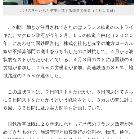
パリの学生たちとデモ行進する鉄道労働者（４月１３日）
この間、動きが注目されてきたのはフランス鉄道のストライ
キだ。マクロン政府が今年２月、ＥＵの鉄道自由化（２０２０
年）にあわせて国鉄民営化、株式会社化と赤字の地方ローカル
線や不採算部門の廃止をうち出したのに対抗して、４月から波
状的なストがたたかわれている。４月３日のストには国鉄の４
労組が参加し、７５％の労働者が参加。高速鉄道の８５％、地
域路線の７５％が運休した。
この波状ストは、２日間ストをたたかい、３日間あけてさら
に２日間ストをたたかうという戦術をとり、３カ月の間に計１
８回、３６日間に及ぶ実力闘争を計画している。
国鉄改革は既に２０年来にわたって歴代のフランス政府が進
めてきたもので、施設管理と旅客運行の分割や、物流、通信、