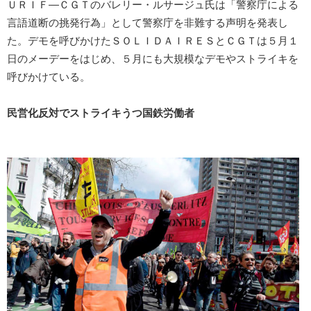
ＵＲＩＦ―ＣＧＴのバレリー・ルサージュ氏は「警察庁による
言語道断の挑発行為」として警察庁を非難する声明を発表し
た。デモを呼びかけたＳＯＬＩＤＡＩＲＥＳとＣＧＴは５月１
日のメーデーをはじめ、５月にも大規模なデモやストライキを
呼びかけている。
民営化反対でストライキうつ国鉄労働者