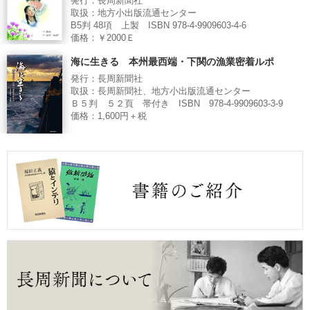
発行：長周新聞社
取扱：地方小出版流通センター
B5判 48項 上製 ISBN 978-4-9909603-4-6
価格：￥2000Ｅ
海に生きる 本州最西端・下関の漁業密着ルポ
発行：長周新聞社
取扱：長周新聞社、地方小出版流通センター
Ｂ５判 ５２頁 帯付き ISBN 978-4-9909603-3-9
価格：1,600円＋税