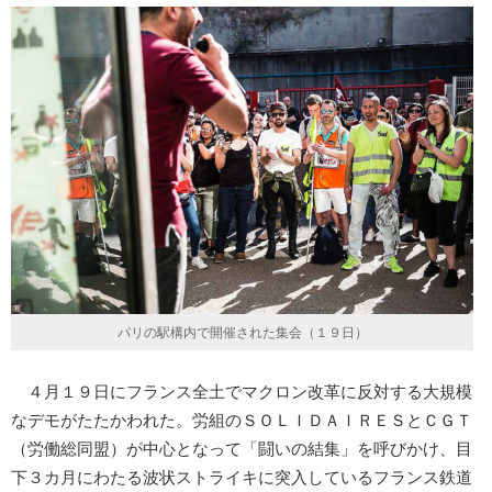
パリの駅構内で開催された集会（１９日）
４月１９日にフランス全土でマクロン改革に反対する大規模
なデモがたたかわれた。労組のＳＯＬＩＤＡＩＲＥＳとＣＧＴ
（労働総同盟）が中心となって「闘いの結集」を呼びかけ、目
下３カ月にわたる波状ストライキに突入しているフランス鉄道