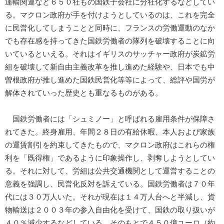
運輸関連など６５０社もの国鉄子会社に分社化するなどしてい
る。マクロン政府が手を付けようとしているのは、これを完全
に民営化してしまうことと同時に、フランスの労働運動のなか
でも存在感を持ってきた国鉄労働者の隊列を破壊することに向
いているといえる。それはイギリスのサッチャー政府が炭鉱労
組を破壊して新自由主義改革を推し進めた経験や、日本でも中
曽根政府が推し進めた国鉄民営化等等によって、総評や国労が
解体されていった歴史とも重なるものがある。
国鉄労働者には「シュミノー」と呼ばれる雇用条件が保障さ
れてきた。終身雇用、年間２８日の有給休暇、本人および家族
の運賃割引を約束してきたもので、マクロン政府はこれらの権
利を「既得権」であるように印象操作し、剥奪しようとしてい
る。それに対して、労組は公共交通機関として運営することの
意義を強調し、民営化反対を訴えている。国鉄労働者は７０年
代には３０万人いた。それが現在は１４万人台へと半減し、貨
物輸送は２００３年の参入自由化を受けて、国鉄の取り扱いが
４０％減少するなどしている。そのもとで４５０億ユーロ（約