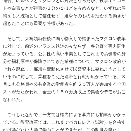
連合）のルペンとマクロンとの対決となったが、投票ボイコッ
トや白票などが得票の３分の１ほどを占めるなど、いずれの候
補をも大統領として信任せず、選挙そのものを拒否する動きが
起きたことにも重要な特徴があった。
そして、大統領就任後に鳴り物入りで始まったマクロン改革
に対して、前述のフランス鉄道のみならず、各分野で実力闘争
が始まっている。公共性の高い事業としてこれまで労働者の身
分や福利厚生が保障されてきた業種について、マクロン政府が
それを廃止し、雇用を流動化させて民営資本に委ねようとして
いるのに対して、業種をこえた連帯と行動が広がっている。３
月にも公務員や公共企業の労働者ら約５０万人が参加する全国
ストがたたかわれ、全土の１５０カ所以上で集会やデモがおこ
なわれた。
こうしたなかで、一方では権力による暴力にも拍車がかかっ
ている。教育改革では、これまでバカロレア（試験）を合格す
れば学びたい大学で学ぶことができたが、この制度を廃止し