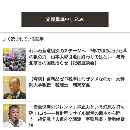
定期購読申し込み
よく読まれている記事
れいわ新選組次のステージへ 7年で積み上げた草
の根の力 山本太郎引退は終わりではない 与野
党茶番の国政揺らせ【記者座談会】
【寄稿】食料品ゼロ税率はなぜダメなのか 元静
岡大学教授・税理士 湖東京至
「安全保障のジレンマ」抑止力という幻想を打ち
砕くには――長射程ミサイル配備の熊本から問
う 超党派「人道外交議連」事務局長・伊勢崎賢
治