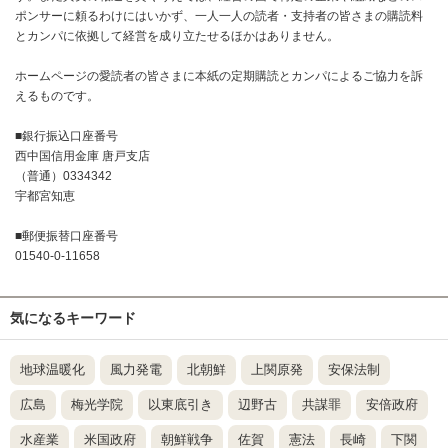
ポンサーに頼るわけにはいかず、一人一人の読者・支持者の皆さまの購読料
とカンパに依拠して経営を成り立たせるほかはありません。
ホームページの愛読者の皆さまに本紙の定期購読とカンパによるご協力を訴
えるものです。
■銀行振込口座番号
西中国信用金庫 唐戸支店
（普通）0334342
宇都宮知恵
■郵便振替口座番号
01540-0-11658
気になるキーワード
地球温暖化
風力発電
北朝鮮
上関原発
安保法制
広島
梅光学院
以東底引き
辺野古
共謀罪
安倍政府
水産業
米国政府
朝鮮戦争
佐賀
憲法
長崎
下関