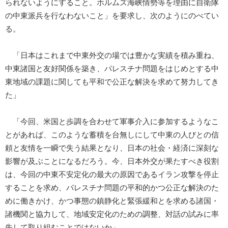
られないようにすること。ホルムズ海峡情勢等を理由に自衛隊
の中東派兵を行なわないこと」を要求し、次のようにのべてい
る。
「日本はこれまで中東外交の場では豊かな実績を積み重ね、
中東諸国と友好関係を築き、パレスチナ問題をはじめとする中
東地域の課題に関しても平和で公正な解決を求めて努力してき
た」
「今回、米国と歩調を合わせて軍事介入に参加するようなこ
とがあれば、このような蓄積を台無しにして中東の人びとの信
頼と友情を一瞬で失う結果となり、日本の社会・経済に深刻な
影響が及ぶことになるだろう。今、日本外交が果たすべき役割
は、今回の中東不安定化の最大の原因であるイラン攻撃を停止
することを求め、パレスチナ問題の平和的かつ公正な解決のた
めに働きかけ、かつ事態の鎮静化と緊張緩和とを求める諸国・
諸機関と協力して、地域安定化のための調整、対話の試みに率
先して取り組むことではないか」