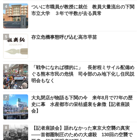
ついに市職員が教授に就任 教員大量流出の下関
市立大学 ３年で半数が去る異常
存立危機事態呼び込む高市早苗
「戦争になれば標的に」 長射程ミサイル配備め
ぐる熊本市民の危惧 司令部のみ地下化し住民説
明会もなく
大丸閉店が物語る下関の今 来年8月で77年の歴
史に幕 水産都市の栄枯盛衰を象徴【記者座談
会】
【記者座談会】語れなかった東京大空襲の真実
――首都圏制圧のための大虐殺 130回の空襲で