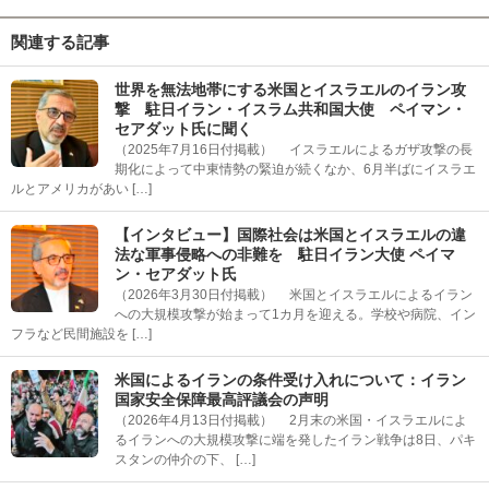
関連する記事
世界を無法地帯にする米国とイスラエルのイラン攻
撃 駐日イラン・イスラム共和国大使 ペイマン・
セアダット氏に聞く
（2025年7月16日付掲載） イスラエルによるガザ攻撃の長
期化によって中東情勢の緊迫が続くなか、6月半ばにイスラエ
ルとアメリカがあい […]
【インタビュー】国際社会は米国とイスラエルの違
法な軍事侵略への非難を 駐日イラン大使 ペイマ
ン・セアダット氏
（2026年3月30日付掲載） 米国とイスラエルによるイラン
への大規模攻撃が始まって1カ月を迎える。学校や病院、イン
フラなど民間施設を […]
米国によるイランの条件受け入れについて：イラン
国家安全保障最高評議会の声明
（2026年4月13日付掲載） 2月末の米国・イスラエルによ
るイランへの大規模攻撃に端を発したイラン戦争は8日、パキ
スタンの仲介の下、 […]