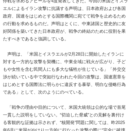
停戦を求めるアピールを4度発表してきた。今回の米国とイスラ
エルによるイラン攻撃に抗議する声明は、日本政府および各国
政府、国連をはじめとする国際機関に宛てて戦争を止めるため
の行動を求めるものだ。声明はとくに、中東諸国と歴史的に友
好関係を築いてきた日本政府が、戦争の終結のために役割を果
たすべきであると強調している。
声明は、「米国とイスラエルが2月28日に開始したイランに
対する一方的な攻撃を契機に、中東全域に戦火が広がり、子ど
もや女性を含む民間人にも多大な犠牲が生じている」「外交交
渉が続いている中で突如行なわれた今回の攻撃は、国連憲章を
はじめとする国際法に明らかに違反する暴挙、明白な侵略行為
である」として、次のようにのべている。
「戦争の理由や目的について、米国大統領は公的な場で首尾
一貫した説明をしていない。“切迫した脅威”との見解を裏付け
る客観的な証拠は示されず、“核開発”問題に関しては、昨2025
年6月に米国がやはり一方的に行なった攻撃の際に“完全に破壊