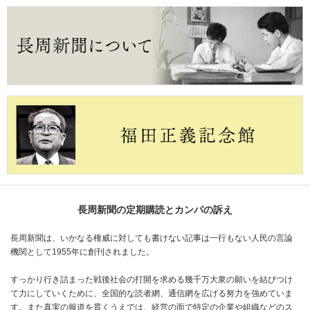
長周新聞の定期購読とカンパの訴え
長周新聞は、いかなる権威に対しても書けない記事は一行もない人民の言論
機関として1955年に創刊されました。
すっかり行き詰まった戦後社会の打開を求める幾千万大衆の願いを結びつけ
て力にしていくために、全国的な読者網、通信網を広げる努力を強めていま
す。また真実の報道を貫くうえでは、経営の面で特定の企業や組織などのス