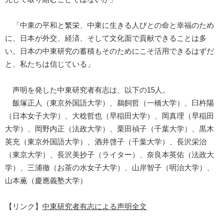
「中東の平和と繁栄、中東に生きる人びとの命と幸福のため
に、日本が外交、経済、そして文化面で貢献できることは多
い。日本の中東研究の蓄積もそのためにこそ活用できるはずだ
と、私たちは信じている」
声明を発した中東研究者有志は、以下の15人。
飯塚正人（東京外国語大学）、鵜飼哲（一橋大学）、臼杵陽
（日本女子大学）、大稔哲也（早稲田大学）、岡真理（早稲田
大学）、岡野内正（法政大学）、栗田禎子（千葉大学）、黒木
英充（東京外国語大学）、酒井啓子（千葉大学）、長沢栄治
（東京大学）、長沢美抄子（ライター）、奈良本英佑（法政大
学）、三浦徹（お茶の水女子大学）、山岸智子（明治大学）、
山本薫（慶應義塾大学）
【リンク】
中東研究者有志による声明全文