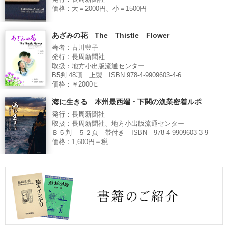
価格：大＝2000円、小＝1500円
あざみの花 The Thistle Flower
著者：古川豊子
発行：長周新聞社
取扱：地方小出版流通センター
B5判 48項 上製 ISBN 978-4-9909603-4-6
価格：￥2000Ｅ
海に生きる 本州最西端・下関の漁業密着ルポ
発行：長周新聞社
取扱：長周新聞社、地方小出版流通センター
Ｂ５判 ５２頁 帯付き ISBN 978-4-9909603-3-9
価格：1,600円＋税