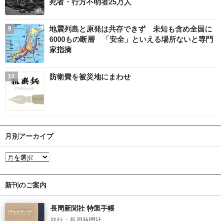
死者・行方不明者25万人
地震列島と原発は共存できず 未知も含め全国に
6000もの断層 「安全」といえる場所ないと専門
家指摘
防衛費を被災地にまわせ
月別アーカイブ
新刊のご案内
長周新聞社 特製手帳
発行：長周新聞社