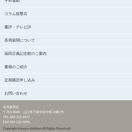
平和運動
コラム狙撃兵
書評・テレビ評
長周新聞について
福田正義記念館のご案内
書籍のご紹介
定期購読申し込み
お問い合わせ
長周新聞社
〒750-0008 山口県下関市田中町10番2号
TEL:083-222-9377
FAX:083-222-9399
Copyright chosyu-shimbun All Rights Reserved.