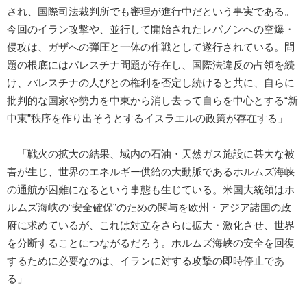
され、国際司法裁判所でも審理が進行中だという事実である。
今回のイラン攻撃や、並行して開始されたレバノンへの空爆・
侵攻は、ガザへの弾圧と一体の作戦として遂行されている。問
題の根底にはパレスチナ問題が存在し、国際法違反の占領を続
け、パレスチナの人びとの権利を否定し続けると共に、自らに
批判的な国家や勢力を中東から消し去って自らを中心とする“新
中東”秩序を作り出そうとするイスラエルの政策が存在する」
「戦火の拡大の結果、域内の石油・天然ガス施設に甚大な被
害が生じ、世界のエネルギー供給の大動脈であるホルムズ海峡
の通航が困難になるという事態も生じている。米国大統領はホ
ルムズ海峡の“安全確保”のための関与を欧州・アジア諸国の政
府に求めているが、これは対立をさらに拡大・激化させ、世界
を分断することにつながるだろう。ホルムズ海峡の安全を回復
するために必要なのは、イランに対する攻撃の即時停止であ
る」