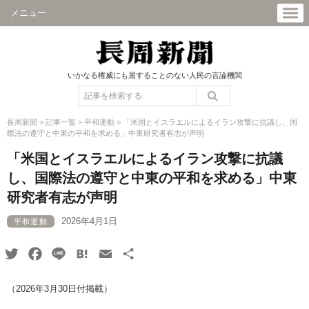
メニュー
いかなる権威にも屈することのない人民の言論機関
長周新聞
>
記事一覧
>
平和運動
>
「米国とイスラエルによるイラン攻撃に抗議し、国
際法の遵守と中東の平和を求める」中東研究者有志が声明
「米国とイスラエルによるイラン攻撃に抗議
し、国際法の遵守と中東の平和を求める」中東
研究者有志が声明
2026年4月1日
平和運動
Twitter
Facebook
Line
Hatena
Email
共
有
（2026年3月30日付掲載）