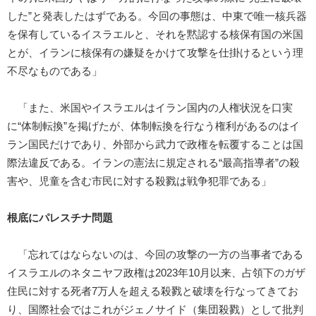
した”と発表したはずである。今回の事態は、中東で唯一核兵器
を保有しているイスラエルと、それを黙認する核保有国の米国
とが、イランに核保有の嫌疑をかけて攻撃を仕掛けるという理
不尽なものである」
「また、米国やイスラエルはイラン国内の人権状況を口実
に“体制転換”を掲げたが、体制転換を行なう権利があるのはイ
ラン国民だけであり、外部から武力で政権を転覆することは国
際法違反である。イランの憲法に規定される“最高指導者”の殺
害や、児童を含む市民に対する殺戮は戦争犯罪である」
根底にパレスチナ問題
「忘れてはならないのは、今回の攻撃の一方の当事者である
イスラエルのネタニヤフ政権は2023年10月以来、占領下のガザ
住民に対する死者7万人を超える殺戮と破壊を行なってきてお
り、国際社会ではこれがジェノサイド（集団殺戮）として批判