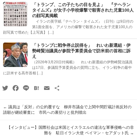
「トランプ、この子たちの目を見よ」 『テヘラン
タイムズ』が女子小学校爆撃で殺害された児童100人
の顔写真掲載
イランの英字紙『テヘラン・タイムズ』（日刊）は9日付の
第1面全面を、アメリカの爆撃で殺害された女子児童100人の
顔写真で埋めた【上写真】 […]
「トランプに戦争停止説得を」 れいわ新選組・伊
勢崎賢治議員が参院予算委員会で訪米前の首相に訴
え
（2026年3月20日付掲載） れいわ新選組の伊勢崎賢治議員
は17日、参議院予算委員会の質問に立ち、イラン戦争の最中
に訪米する高市首相 […]
Twitter
Facebook
Line
Hatena
Email
共
有
←
議員は「反対」の公約覆すな 柳井市議会で上関中間貯蔵計画反対の
請願が継続審査に 市民への裏切りと批判噴出
【インタビュー】国際社会は米国とイスラエルの違法な軍事侵略への非
難を 駐日イラン大使 ペイマン・セアダット氏
→