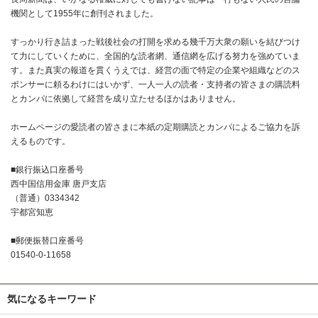
機関として1955年に創刊されました。
すっかり行き詰まった戦後社会の打開を求める幾千万大衆の願いを結びつけ
て力にしていくために、全国的な読者網、通信網を広げる努力を強めていま
す。また真実の報道を貫くうえでは、経営の面で特定の企業や組織などのス
ポンサーに頼るわけにはいかず、一人一人の読者・支持者の皆さまの購読料
とカンパに依拠して経営を成り立たせるほかはありません。
ホームページの愛読者の皆さまに本紙の定期購読とカンパによるご協力を訴
えるものです。
■銀行振込口座番号
西中国信用金庫 唐戸支店
（普通）0334342
宇都宮知恵
■郵便振替口座番号
01540-0-11658
気になるキーワード