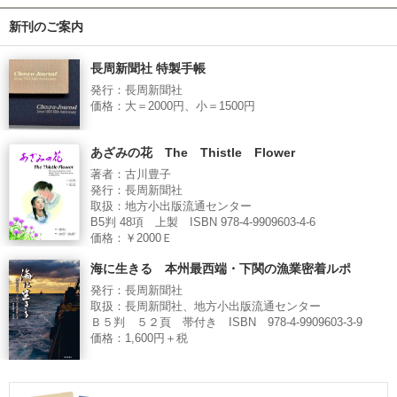
新刊のご案内
長周新聞社 特製手帳
発行：長周新聞社
価格：大＝2000円、小＝1500円
あざみの花 The Thistle Flower
著者：古川豊子
発行：長周新聞社
取扱：地方小出版流通センター
B5判 48項 上製 ISBN 978-4-9909603-4-6
価格：￥2000Ｅ
海に生きる 本州最西端・下関の漁業密着ルポ
発行：長周新聞社
取扱：長周新聞社、地方小出版流通センター
Ｂ５判 ５２頁 帯付き ISBN 978-4-9909603-3-9
価格：1,600円＋税