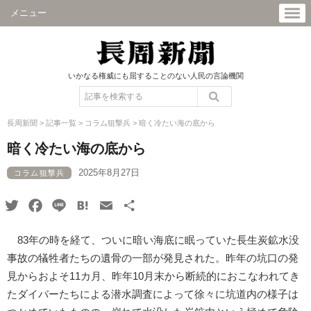
メニュー
いかなる権威にも屈することのない人民の言論機関
長周新聞
>
記事一覧
>
コラム狙撃兵
>
暗く冷たい海の底から
暗く冷たい海の底から
2025年8月27日
コラム狙撃兵
Twitter
Facebook
Line
Hatena
Email
共
有
83年の時を経て、ついに暗い海底に眠っていた長生炭鉱水没
事故の犠牲者たちの遺骨の一部が発見された。昨年の坑口の発
見からおよそ11カ月、昨年10月末から断続的におこなわれてき
たダイバーたちによる潜水調査によって徐々に坑道内の様子は