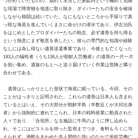
つかめていたものの、崩れて水没した炭鉱内という極めて危険
な現場で障害物を地道に取り除き、ダイバーたちの安全を確保
しながら格闘は続いていた。なにもないところから手探りで真
っ暗な海底を進んでいくまさに命がけの潜水であり、伊左治氏
をはじめとしたプロダイバーたちの執念、必ず遺骨を持ち帰る
という熱意にまず敬意を表したい。彼らの専門的な知識や経験
なしには為し得ない遺骨送還事業であり、今後とも亡くなった
183人の犠牲者（うち136人が朝鮮人労働者）の遺骨の一片一片
を拾い集め、遺族のもとへと送り届けていく作業は危険と隣り
合わせである。
遺骨はしっかりとした形状で海底に眠っている。今回、その
ことがはっきりと証明された。これらの遺骨は日本人も含まれ
ているとはいえ、その大部分が朝鮮半島（半数近くが大邱出身
者）から強制的に連れてこられ、日本の戦時産業に動員された
人々であり、「合宿所」なる施設に牛馬のように押し込めら
れ、そこにはピストルを持った監視までつき、食料もろくに与
えられず、過酷をきわめた非人間的な扱いのなかで炭鉱労働に