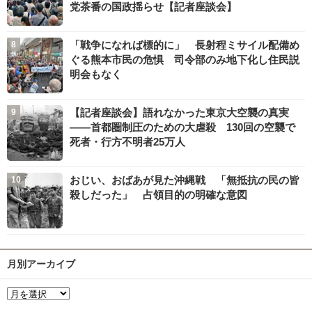
党茶番の国政揺らせ【記者座談会】
「戦争になれば標的に」 長射程ミサイル配備め
ぐる熊本市民の危惧 司令部のみ地下化し住民説
明会もなく
【記者座談会】語れなかった東京大空襲の真実
――首都圏制圧のための大虐殺 130回の空襲で
死者・行方不明者25万人
おじい、おばあが見た沖縄戦 「無抵抗の民の皆
殺しだった」 占領目的の明確な意図
月別アーカイブ