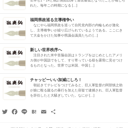
生率も1・14と統計開始以降で過去最低となったことが報じら
れた。毎年この時期になる […]
福岡県政巡る主導権争い
なにやら福岡県政を巡って自民党内部の内輪もめが激化
し、主導権争いが繰り広げられているようである。ここにき
て大金をかけた知事や県議会議員たちの […]
新しい世界秩序へ
注目された米中首脳会談はトランプをはじめとしたアメリ
カ側が中国詣でをして、すり寄っている様を露骨に見せつけ
るものとなった。世界では米国、中国 […]
チャッピーいい加減にしろ！
朝起きてテレビをつけてみると、巨人軍監督の阿部慎之助
が娘に殴る蹴るの暴行を加えた容疑で逮捕され、巨人軍監督
を辞任したと大騒ぎしていた。なにが […]
Twitter
Facebook
Line
Hatena
Email
共
有