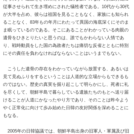
従事させられて生き埋めにされた犠牲者である。10代から30代
が大半を占め、彼らは祖国を見ることもなく、家族にも知られ
ることなく、83年もの年月にわたって異国の海底深くにそのま
ま眠っているのである。そこにあることがわかっている肉親の
遺骨をひきとりたいと思うのは、誰でもかわらない人情であ
り、戦時動員をした国の為政者たちは痛切な反省とともに特別
にその責任を負わなければならないことはいうまでもない。
こうした遺骨の存在をわかっていながら放置する、あるいは
見て見ぬふりをするということは人道的な立場からもできるも
のではない。歴史の真実を掘り起こして明らかにし、死者に礼
を尽くして、朝鮮半島で暮らしている遺族たちのもとへ送り届
けることが人道にかなったやり方であり、そのことは昨今よう
やく正常化に向けて歩み始めた日韓の友好関係を深めることに
もなる。
2005年の日韓協議では、朝鮮半島出身の旧軍人・軍属及び旧