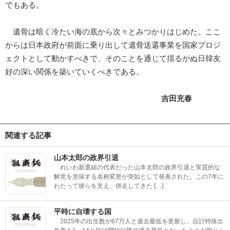
でもある。
遺骨は暗く冷たい海の底から次々とみつかりはじめた。ここ
からは日本政府が前面に乗り出して遺骨送還事業を国家プロジ
ェクトとして動かすべきで、そのことを通じて揺るがぬ日韓友
好の深い関係を築いていくべきである。
吉田充春
関連する記事
山本太郎の政界引退
れいわ新選組の代表だった山本太郎の政界引退と実質的な
解党を意味する名称変更が突如として発表された。この7年に
わたって彼らを支え、併走してきた […]
平時に自壊する国
2025年の出生数が67万人と過去最低を更新し、合計特殊出