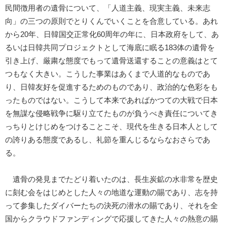
民間徴用者の遺骨について、「人道主義、現実主義、未来志
向」の三つの原則でとりくんでいくことを合意している。あれ
から20年、日韓国交正常化60周年の年に、日本政府をして、あ
るいは日韓共同プロジェクトとして海底に眠る183体の遺骨を
引き上げ、厳粛な態度でもって遺骨送還することの意義はとて
つもなく大きい。こうした事業はあくまで人道的なものであ
り、日韓友好を促進するためのものであり、政治的な色彩をも
ったものではない。こうして本来であればかつての大戦で日本
を無謀な侵略戦争に駆り立てたものが負うべき責任についてき
っちりとけじめをつけることこそ、現代を生きる日本人として
の誇りある態度であるし、礼節を重んじるならなおさらであ
る。
遺骨の発見までたどり着いたのは、長生炭鉱の水非常を歴史
に刻む会をはじめとした人々の地道な運動の賜であり、志を持
って参集したダイバーたちの決死の潜水の賜であり、それを全
国からクラウドファンディングで応援してきた人々の熱意の賜