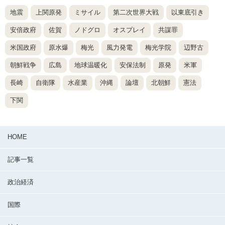
地震
上関原発
ミサイル
第二次世界大戦
以東底引き
安倍政府
佐賀
ノドグロ
オスプレイ
共謀罪
米国政府
原水爆
梅光
風力発電
梅光学院
辺野古
朝鮮戦争
広島
地球温暖化
安保法制
原発
米軍
長崎
自衛隊
水産業
沖縄
論壇
北朝鮮
憲法
下関
HOME
記事一覧
政治経済
国際