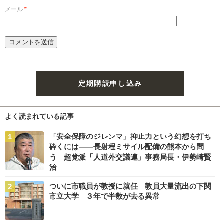
メール
*
定期購読申し込み
よく読まれている記事
「安全保障のジレンマ」抑止力という幻想を打ち
砕くには――長射程ミサイル配備の熊本から問
う 超党派「人道外交議連」事務局長・伊勢崎賢
治
ついに市職員が教授に就任 教員大量流出の下関
市立大学 ３年で半数が去る異常