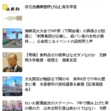
存立危機事態呼び込む高市早苗
海峡花火大会でVIP席（下関会場）の異様さが話
題に 「刺青集団が占拠し、紐パン姿の女性が接
待…」 公金投じるイベントの品性問う声
【寄稿】食料品ゼロ税率はなぜダメなのか 元静
岡大学教授・税理士 湖東京至
大丸閉店が物語る下関の今 来年8月で77年の歴
史に幕 水産都市の栄枯盛衰を象徴【記者座談
会】
れいわ新選組次のステージへ 7年で積み上げた草
の根の力 山本太郎引退は終わりではない 与野