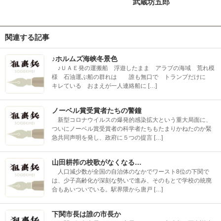
武蔵坊五郎
関連する記事
♪ホルムズ海峡冬景色
♪ＵＡＥ発の運搬船 浮遊したまま アラブの海域 荒れ模
様 石油運ぶ船の群れは 誰も無口で トランプだけに
キレている おまえが一人連絡船に […]
ノーベル賞受賞者たちの警鐘
新型コロナウイルスの爆発的感染拡大という重大局面に、
ついにノーベル賞受賞者の科学者たちもたまりかねたのか緊
急共同声明を発し、政府に５つの提言 […]
山田耕筰の校歌がなくなる…
人口減少数が全国の自治体のなかでワースト8位の下関で
は、少子高齢化が深刻な勢いで進み、そのもとで学校の統廃
合もあいついでいる。駅界隈から唐戸 […]
下関市長は誰の市長か