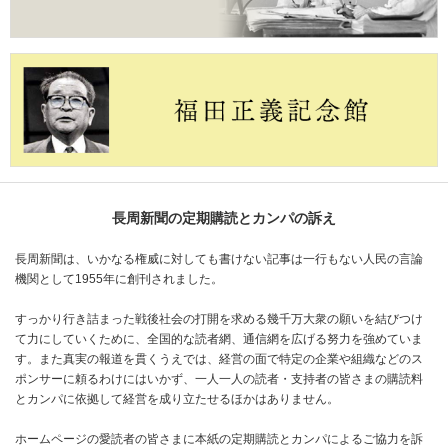
長周新聞の定期購読とカンパの訴え
長周新聞は、いかなる権威に対しても書けない記事は一行もない人民の言論
機関として1955年に創刊されました。
すっかり行き詰まった戦後社会の打開を求める幾千万大衆の願いを結びつけ
て力にしていくために、全国的な読者網、通信網を広げる努力を強めていま
す。また真実の報道を貫くうえでは、経営の面で特定の企業や組織などのス
ポンサーに頼るわけにはいかず、一人一人の読者・支持者の皆さまの購読料
とカンパに依拠して経営を成り立たせるほかはありません。
ホームページの愛読者の皆さまに本紙の定期購読とカンパによるご協力を訴