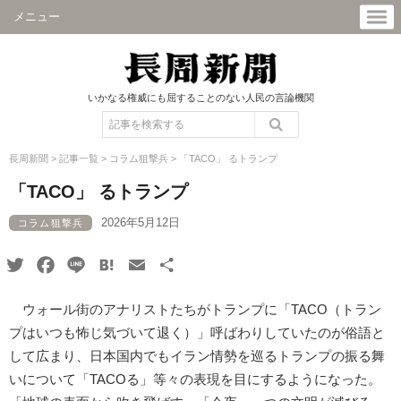
メニュー
いかなる権威にも屈することのない人民の言論機関
長周新聞
>
記事一覧
>
コラム狙撃兵
>
「TACO」 るトランプ
「TACO」 るトランプ
2026年5月12日
コラム狙撃兵
Twitter
Facebook
Line
Hatena
Email
共
有
ウォール街のアナリストたちがトランプに「TACO（トラン
プはいつも怖じ気づいて退く）」呼ばわりしていたのが俗語と
して広まり、日本国内でもイラン情勢を巡るトランプの振る舞
いについて「TACOる」等々の表現を目にするようになった。