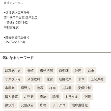
えるものです。
■銀行振込口座番号
西中国信用金庫 唐戸支店
（普通）0334342
宇都宮知恵
■郵便振替口座番号
01540-0-11658
気になるキーワード
以東底引き
長崎
梅光学院
自衛隊
沖縄
原発
オスプレイ
米国政府
佐賀
朝鮮戦争
米軍
上関原発
水産業
辺野古
地震
梅光
共謀罪
安保法制
風力発電
北朝鮮
憲法
論壇
ミサイル
下関
原水爆
安倍政府
広島
ノドグロ
地球温暖化