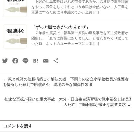
下関の江島市長はだれの市長であるか。六連島で軍事訓練
をやって戦争をしてくれという市民は全然いない。人工島を
軍港にするために４車線のでかい道路 […]
「ずっと嘘つきだったんだぜ」
７年前の震災で、福島第一原発の爆発事故を民主党政府が
隠蔽し、「直ちに影響はありません」と嘘八百をくり返して
いた時、ネットのユーチューブに１本 […]
Twitter
Facebook
Line
Hatena
Email
共
有
←
親と教師の信頼構築こそ解決の道 下関市の公立小学校教員が保護者
を提訴した裁判で賠償命令 現場の歪な関係性象徴
拙速な軍拡が招いた重大事故 大分・日出生台演習場で戦車暴発し隊員3
人死亡 市民団体が厳正な調査要求
→
コメントを残す