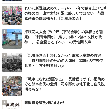
れいわ新選組次のステージへ 7年で積み上げた草
の根の力 山本太郎引退は終わりではない 与野
党茶番の国政揺らせ【記者座談会】
海峡花火大会でVIP席（下関会場）の異様さが話
題に 「刺青集団が占拠し、紐パン姿の女性が接
待…」 公金投じるイベントの品性問う声
【記者座談会】語れなかった東京大空襲の真実
――首都圏制圧のための大虐殺 130回の空襲で
死者・行方不明者25万人
「戦争になれば標的に」 長射程ミサイル配備め
ぐる熊本市民の危惧 司令部のみ地下化し住民説
明会もなく
防衛費を被災地にまわせ