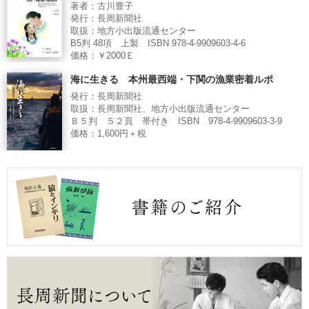
著者：古川豊子
発行：長周新聞社
取扱：地方小出版流通センター
B5判 48項 上製 ISBN 978-4-9909603-4-6
価格：￥2000Ｅ
海に生きる 本州最西端・下関の漁業密着ルポ
発行：長周新聞社
取扱：長周新聞社、地方小出版流通センター
Ｂ５判 ５２頁 帯付き ISBN 978-4-9909603-3-9
価格：1,600円＋税