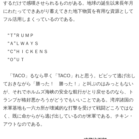
するだけで感嘆させられるものがある。地球の誕生以来長年月
にわたってできあがり蓄えてきた地下物質を有用な資源として
フル活用しまくっているのである。
“Ｔ”ＲＵＭＰ
“Ａ”ＬＷＡＹＳ
“Ｃ”ＨＩＣＫＥＮＳ
“Ｏ”ＵＴ
「TACO」るなら早く「TACO」れと思う。ビビッて逃げ出し
ておきながら「勝った！ 勝った！」と叫ぶのはみっともない
が、それでホルムズ海峡の安全な航行がとり戻せるのなら、ト
ランプが格好悪かろうがどうでもいいことである。湾岸諸国の
米軍基地も一六カ所が壊滅的な打撃を受けて戦闘どころではな
く、既に命からがら逃げ出しているのが米軍である。チキン・
アウトなのである。