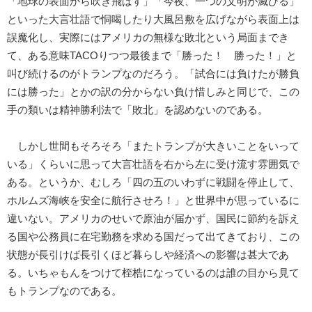
「地球の表面から吹き飛ばす」「今夜、一つの文明が滅びる」
といった大言壮語で恫喝したり大風呂敷を広げながら表面上は
誤魔化し、実際にはアメリカの無様な敗北という局面までき
て、ある意味TACOりつつ最後まで「勝った！ 勝った！」と
叫び続けるのがトランプなのだろう。「試合には負けたが勝負
には勝った」とかの訳の分からない負け惜しみと同じで、この
手の類いは精神勝利法で「敗北」を認めないのである。
しかし世間もそろそろ「またトランプが大きいことをいって
いる」くらいに思って大言壮語を右から左に受け流す雰囲気で
ある。というか、むしろ「四の五のいわずに戦闘を停止して、
ホルムズ海峡を安全に航行させろ！」と世界中が思っているに
違いない。アメリカのせいで原油が届かず、国民に節約を訴え
る国や公務員に在宅勤務を求める国だって出てきており、この
状態が長引けば長引くほど暮らしや経済への影響は甚大であ
る。いちゃもんをつけて桎梏になっているのは誰の目から見て
もトランプなのである。