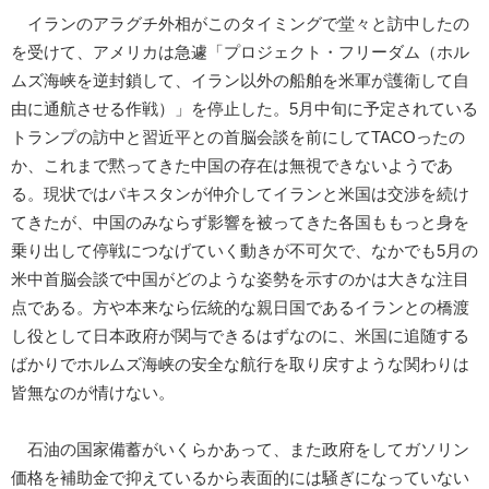
イランのアラグチ外相がこのタイミングで堂々と訪中したの
を受けて、アメリカは急遽「プロジェクト・フリーダム（ホル
ムズ海峡を逆封鎖して、イラン以外の船舶を米軍が護衛して自
由に通航させる作戦）」を停止した。5月中旬に予定されている
トランプの訪中と習近平との首脳会談を前にしてTACOったの
か、これまで黙ってきた中国の存在は無視できないようであ
る。現状ではパキスタンが仲介してイランと米国は交渉を続け
てきたが、中国のみならず影響を被ってきた各国ももっと身を
乗り出して停戦につなげていく動きが不可欠で、なかでも5月の
米中首脳会談で中国がどのような姿勢を示すのかは大きな注目
点である。方や本来なら伝統的な親日国であるイランとの橋渡
し役として日本政府が関与できるはずなのに、米国に追随する
ばかりでホルムズ海峡の安全な航行を取り戻すような関わりは
皆無なのが情けない。
石油の国家備蓄がいくらかあって、また政府をしてガソリン
価格を補助金で抑えているから表面的には騒ぎになっていない