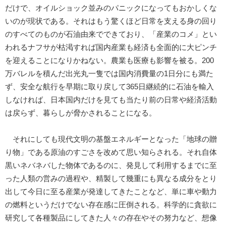
だけで、オイルショック並みのパニックになってもおかしくな
いのが現状である。それはもう驚くほど日常を支える身の回り
のすべてのものが石油由来でできており、「産業のコメ」とい
われるナフサが枯渇すれば国内産業も経済も全面的に大ピンチ
を迎えることになりかねない。農業も医療も影響を被る。200
万バレルを積んだ出光丸一隻では国内消費量の1日分にも満た
ず、安全な航行を早期に取り戻して365日継続的に石油を輸入
しなければ、日本国内だけを見ても当たり前の日常や経済活動
は戻らず、暮らしが脅かされることになる。
それにしても現代文明の基盤エネルギーとなった「地球の贈
り物」である原油のすごさを改めて思い知らされる。それ自体
黒いネバネバした物体であるのに、発見して利用するまでに至
った人類の営みの過程や、精製して幾重にも異なる成分をとり
出して今日に至る産業が発達してきたことなど、単に車や動力
の燃料というだけでない存在感に圧倒される。科学的に貪欲に
研究して各種製品にしてきた人々の存在やその努力など、想像