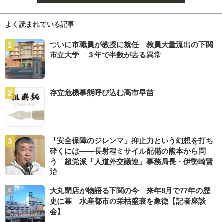
よく読まれている記事
ついに市職員が教授に就任 教員大量流出の下関
市立大学 ３年で半数が去る異常
存立危機事態呼び込む高市早苗
「安全保障のジレンマ」抑止力という幻想を打ち
砕くには――長射程ミサイル配備の熊本から問
う 超党派「人道外交議連」事務局長・伊勢崎賢
治
大丸閉店が物語る下関の今 来年8月で77年の歴
史に幕 水産都市の栄枯盛衰を象徴【記者座談
会】